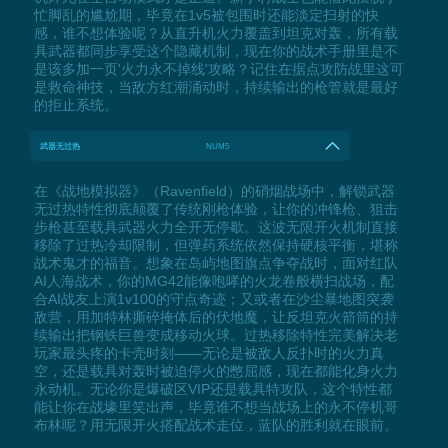
忙脚乱的尴尬期，毕竟在1v5被包围时还能淡定扫射的快
感，谁不想体验呢？从直升机火力覆盖到坦克对轰，所有载
具武器都同步享受这个隐藏机制，现在你的战术手册里是不
是该多加一页'火力永不掉线'攻略？记住在据点攻防战里这可
是救命神技，当敌方红潮涌动时，持续输出的枪管就是最好
的拒止系统。
武器无过热
NUM5
在《战地模拟器》（Ravenfield）的硝烟战场中，解锁武器
无过热特性彻底颠覆了传统刚枪体验，让你的冲锋枪、狙击
步枪甚至载具武器火力全开无停歇。这波无限开火机制直接
移除了过热冷却限制，但弹药系统依然保持硬核平衡，堪称
战术鬼才的福音。想象在岛屿地图旗点争夺战时，面对红队
AI人海战术，你的MG42能像咆哮的火龙卷般横扫战场，配
合AI战友上演1v100的守点奇迹；又或者在沙尘暴地图突袭
敌营，用加特林撕碎掩体后的伏地魔，让反坦克火箭筒的持
续输出把钢铁巨兽变成移动火球。过热移除特性完美解决老
玩家最头疼的卡壳时刻——无论是被敌人反扑时的火力真
空，还是载具对轰时被迫停火的憋屈感，现在都能化身火力
永动机。无论你是爆破区VIP还是载具特攻队，这个特性都
能让你在战壕里笑出声，毕竟谁不想当战场上的永不停机哥
布林呢？用无限开火搭配战术走位，蓝队的胜利就在眼前。