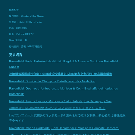
推荐配置:
操作系统：Windows 10 or Newer
处理器：64-bit, 3 GHz or Faster
内存：8 GB RAM
显卡：Geforce GTX 750
DirectX 版本：12
存储空间：需要 1 GB 可用空间
更多语言
Ravenfield Mods: Unlimited Health, No Ragdoll & Ammo – Dominate Battlefield
Chaos!
战地模拟器黑科技合集：征服模式沙漠莽夫+岛屿据点火力压制+载具满血横推
Ravenfield: Dominez le Champ de Bataille avec des Mods Pro
Ravenfield: Godmode, Unbegrenzte Munition & Co. – Erschaffe dein episches
Battlefield!
Ravenfield: Trucos Épicos y Mods para Salud Infinita, Sin Recargar y Más
레이븐필드 무적/무한탄약 조작으로 전장 지배! 초보자 & 숙련자 필수 팁
レイブンフィールド無敵のゴッドモード&無限弾薬で戦場を制覇！初心者向け神機能を
完全ガイド
Ravenfield: Modos Godmode, Sem Recarregar e Mais para Combate Hardcore!