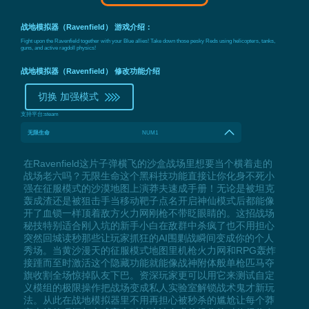
战地模拟器（Ravenfield） 游戏介绍：
Fight upon the Ravenfield together with your Blue allies! Take down those pesky Reds using helicopters, tanks,
guns, and active ragdoll physics!
战地模拟器（Ravenfield） 修改功能介绍
切换 加强模式
支持平台:
steam
无限生命
NUM1
在Ravenfield这片子弹横飞的沙盒战场里想要当个横着走的
战场老六吗？无限生命这个黑科技功能直接让你化身不死小
强在征服模式的沙漠地图上演莽夫速成手册！无论是被坦克
轰成渣还是被狙击手当移动靶子点名开启神仙模式后都能像
开了血锁一样顶着敌方火力网刚枪不带眨眼睛的。这招战场
秘技特别适合刚入坑的新手小白在敌群中杀疯了也不用担心
突然回城读秒那些让玩家抓狂的AI围剿战瞬间变成你的个人
秀场。当黄沙漫天的征服模式地图里机枪火力网和RPG轰炸
接踵而至时激活这个隐藏功能就能像战神附体般单枪匹马夺
旗收割全场惊掉队友下巴。资深玩家更可以用它来测试自定
义模组的极限操作把战场变成私人实验室解锁战术鬼才新玩
法。从此在战地模拟器里不用再担心被秒杀的尴尬让每个莽