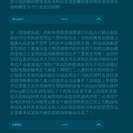
穿火线的瞬间都变成高光时刻这波血赚的操作绝对值得你在
游戏圈里当个行走的活招牌。
无Ragdoll
NUM2
在《战地模拟器》的枪林弹雨里摸爬滚打的老兵们最近都在
疯狂讨论布娃娃禁用这个黑科技玩法！当你的角色在战场上
被爆头或者被手雷炸飞时原本会像提线木偶一样扭成抽象派
造型现在只要激活这个物理调整功能所有倒下的单位都会瞬
间变成立正姿势的战场雕塑简直比开了透视还清爽！这招特
别适合喜欢拍战术大片的主播老哥在录制史诗级冲锋镜头时
再也不会被满地打滚的尸体搞到构图崩坏而且开启后还能让
低配电脑的帧率起飞像极了网吧打工人遇到优化怪的快乐！
占领模式里最刺激的据点拉锯战用这个功能后视野直接拉满
你能清晰看到每个敌人的战术走位就像开了战地版上帝视角
不过需要注意有些物理引擎较劲的设备可能会出现镜头微抖
的bug建议先在训练场玩个十把再决定要不要上战场毕竟谁
也不想刚端掉敌方机枪阵地时画面突然抽风对吧？从清理尸
体堆积到优化AI物理运算这个物理调整黑话已经让无数战地
老咸鱼直呼真香现在连刚入坑的萌新都在问布娃娃禁用怎么
设置看来这波操作确实把战场体验玩出花了！
无限弹药
NUM3