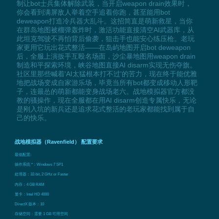
制让bot士兵集体解除武装，当开启weapon drain效果时，
你会看到满屏敌人举着空手追着你跑，甚至能用bot
deweapon打造冷兵器大乱斗。这招简直是萌新救星，当你
在群岛地图被榴弹轰炸时，激活功能直接清空AI武器库，从
此坦克驾驶不再怕背后偷袭，狙击手也能安心练压枪。老玩
家更用它玩出花式整活——在岛屿地图开启bot deweapon
后，全服上演扳手互殴名场面，沙尘暴地图用weapon drain
制造和平探索环境，峡谷地图直接AI disarm实现无伤夺旗。
社区里那些喊着'AI太猛根本打不过'的苦力，现在终于能优雅
地把战场变成自家游乐场，毕竟当所有bot都变成移动人形靶
子，连最怂的萌新都能变身战场老六。战地模拟器官方都没
教的骚操作，现在全服都在用AI disarm创造专属快乐，无论
是刚入坑的新兵还是追求花式整活的老玩家都能找到属于自
己的快乐。
战地模拟器（Ravenfield） 配置要求
最低配置:
操作系统 *：Windows 7 SP1
处理器：32-bit, 2 GHz or Faster
内存：4 GB RAM
显卡：Intel HD 4000
DirectX 版本：10
存储空间：需要 1 GB 可用空间