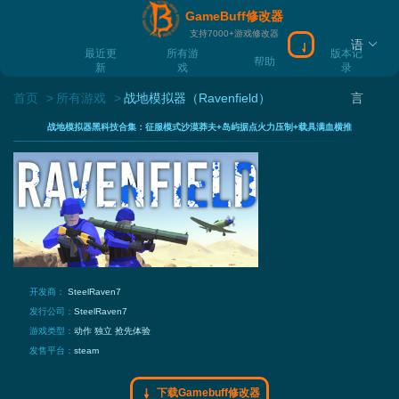
GameBuff修改器
支持7000+游戏修改器
语
下载Gamebuff
最近更
所有游
版本记
帮助
新
戏
录
首页
所有游戏
战地模拟器（Ravenfield）
言
战地模拟器黑科技合集：征服模式沙漠莽夫+岛屿据点火力压制+载具满血横推
开发商：
SteelRaven7
发行公司：
SteelRaven7
游戏类型：
动作
独立
抢先体验
发售平台：
steam
下载Gamebuff修改器