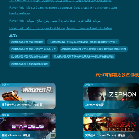
《Ravenfield》不死身+无限弹药+无过热射击｜战场永动机玩家必练骚操作
Ravenfield: Моды безлимитного здоровья, боезапаса и транспорта для
hardcore-битв
Ravenfield: مودات قتالية قوية - صحة/ذخيرة لا تنتهي ونزع سلاح البوتات!
Ravenfield: Mod Epiche per God Mode, Ammo Infinito e Controllo Totale
标签:
战地模拟器无限生命功能解析
《战地模拟器》无Ragdoll功能详解：物理特效调整技巧大公开
战地模拟器无限弹药让你火力全开不卡壳
战地模拟器黑科技火力压制指南无需装弹的丝滑战场统治术
战地模拟器武器无过热特性全解析
战地模拟器无限车辆健康载具无敌特性让战场硬核开挂
战地模拟器排干AI武器功能全解析
您也可能喜欢这些游戏
加强 13
加强 35
撞车嘉年华2（Wreckfest 2） 修改器
ZEPHON 修改器
加强 12
加强 15
星团（Stardeus） 修改器
冥狱战术（Hadean Tactics） 修改器