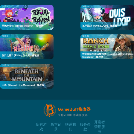
加强 8
加强 18
巫鸦丰收祭（Ritual of Raven） 修改器
孤羊战纪（OVIS LOOP） 修改器
加强 8
加强 12
牧场农场与商店模拟器（Ranch Farm and Store
明日之星2（Rising Star 2） 修改器
Simulator） 修改器
加强 78
山底（Beneath the Mountain） 修改器
GameBuff修改器
支持7000+游戏修改器
开发者
所有游
版本记
联系我
服务条
禁用服
戏
录
们
款
务