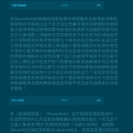
无限车辆健康
NUM6
在Ravenfield的硝烟战场里如果你渴望载具全程满血冲锋陷
阵那绝对不能错过这个逆天设定想象开着坦克硬刚防空炮塔
被火箭弹亲吻还能继续轰鸣前进的快感菜鸟也能秒变老司机
在沙尘暴地图上演钢铁洪流突袭用直升机在群岛区域搞低空
火力压制甚至在海岸线地图当个移动兵站运输AI队友这玩意
儿简直就是战术核武器让每场战斗都变成载具狂欢派对再也
不用担心载具爆炸的尴尬时刻无论是菜鸟想练操作还是老炮
想秀操作都能在这里找到属于自己的战场节奏新手村玩家可
以安心磨练直升机悬停技巧而硬核玩家直接解锁坦克正面莽
穿基地的高光时刻当敌方火箭筒手绝望地看着你的钢铁猛兽
碾压防线时就知道什么叫真正的战场统治力了这设定简直是
把游戏难度条掰成经验值让每个载具都变成移动火力堡垒想
体验被载具包围的爽快感还是用装甲洪流改写战局走向这里
全都有！
排干AI武器
NUM7
在《战地模拟器》（Ravenfield）这片硝烟弥漫的战场中，
红蓝阵营的AI士兵总是端着枪械火箭筒疯狂输出？试试这个
让敌人集体变'裸兵'的黑科技操作！玩家们在B站、贴吧和
Steam社区疯狂安利的AI disarm玩法，其实就是通过特定机