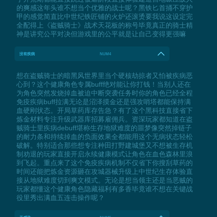
的爽感这年头谁不想当个优雅的战士呢？黑铁匕首捅不穿护
甲的感觉简直比中世纪铁匠铺的火炉还滚烫要我说这设定完
全配得上《盗贼骑士》战术天花板的称号毕竟真正的骑士精
神是讲究公平对决但游戏里的公平就是让自己变得更强嘛
没有疾病
NUM4
想在盗贼骑士的暗黑风世界里当个硬核劫掠者又怕被疾病恶
心到？这个健康角色专属buff绝对能让你打钱！当别人还在
为角色突然发烧掉血被迫中断突袭任务时你的角色已经全程
免疫疾病buff拉满无论是沼泽摸金还是强攻哨塔都能保持满
血硬刚状态。开局草药库存告急？有了这个黑科技直接省下
炼金材料专注升级武器库招募雇佣兵。资深玩家都知道在盗
贼骑士里疾病debuff堪称生存地狱难度的噩梦像突然掉链子
的耐力条和持续掉血的负面效果全都能用这个无病状态轻松
破解。特别适合那些想专注种田打野建城堡又不想被生存机
制劝退的玩家直接开启永续健康模式让角色在血色森林里浪
到飞起。重点来了这个免疫疾病机制不仅省下你搜刮草药的
时间还能把炼金资源砸在攻城器械升级上中世纪生存体验直
接从地狱难度切到爽文模式。无论是想当领主还是当恶贼的
玩家都懂这个健康角色隐藏福利有多香毕竟谁不想在关键战
役里秀出满血五连击操作呢？