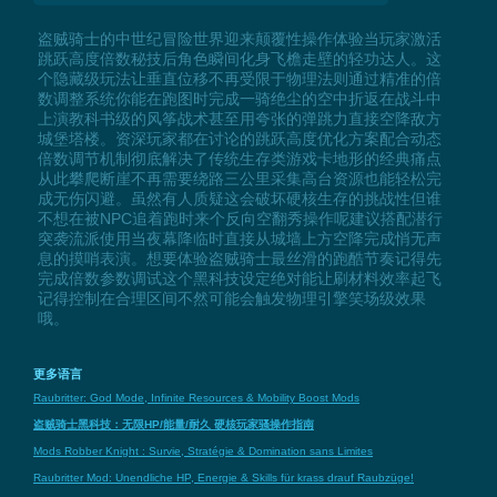
盗贼骑士的中世纪冒险世界迎来颠覆性操作体验当玩家激活
跳跃高度倍数秘技后角色瞬间化身飞檐走壁的轻功达人。这
个隐藏级玩法让垂直位移不再受限于物理法则通过精准的倍
数调整系统你能在跑图时完成一骑绝尘的空中折返在战斗中
上演教科书级的风筝战术甚至用夸张的弹跳力直接空降敌方
城堡塔楼。资深玩家都在讨论的跳跃高度优化方案配合动态
倍数调节机制彻底解决了传统生存类游戏卡地形的经典痛点
从此攀爬断崖不再需要绕路三公里采集高台资源也能轻松完
成无伤闪避。虽然有人质疑这会破坏硬核生存的挑战性但谁
不想在被NPC追着跑时来个反向空翻秀操作呢建议搭配潜行
突袭流派使用当夜幕降临时直接从城墙上方空降完成悄无声
息的摸哨表演。想要体验盗贼骑士最丝滑的跑酷节奏记得先
完成倍数参数调试这个黑科技设定绝对能让刷材料效率起飞
记得控制在合理区间不然可能会触发物理引擎笑场级效果
哦。
更多语言
Raubritter: God Mode, Infinite Resources & Mobility Boost Mods
盗贼骑士黑科技：无限HP/能量/耐久 硬核玩家骚操作指南
Mods Robber Knight : Survie, Stratégie & Domination sans Limites
Raubritter Mod: Unendliche HP, Energie & Skills für krass drauf Raubzüge!