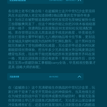
设置插槽1物品数量
Ctrl+Alt+NUM2 - Alt+NUM2 +
各位骑士老爷们集合啦！在盗贼骑士这片中世纪沙盒里混得
风生水起的狠人肯定知道插槽1物品数量的玄学操作有多
顶！当你正在被野猪追着跑时突然发现背包里钢锭被拆分成
三份那酸爽简直了，但这个神操作能让你把20块木板稳稳塞
进第一格子，突袭商队前直接预设30支箭轻松实现满配营
地。库存管理这玩意儿简直就是手残党的救星，毕竟谁也不
想在打造骑士重甲时被乱七八糟的物品堆卡住节奏，更别说
在攻城战关键时候因为找材料手忙脚乱翻车。这个黑科技功
能完美解决了背包插槽优化难题，无论是肝帝还是休闲玩家
都能获得丝滑体验。想当年多少兄弟在篝火旁边喝麦酒边吐
槽背包系统，现在终于能优雅地把所有资源整整齐齐码在第
一格，简直比训练骑士团还有效率！掌握这波操作后，掠夺
领主宝库or搭建防御工事都能carry全场，毕竟精准控数量才
是真·战略大师的标配。
无坠落伤害
Alt+NUM3
在《盗贼骑士》这个充满硬核生存挑战的中世纪沙盒里，玩
家们终于迎来了改变开荒期命运的神级操作。当其他领主还
在为城堡攻防战中跃下箭塔摔成重伤而破防时，掌握无坠落
伤害的骑士早已开启摸鱼式跑图模式。无论是从山崖边缘俯
冲采集稀有矿石，还是在村落屋顶间上演刺客信条式跑酷追