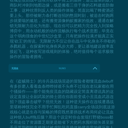
商队时冲刺到地图边缘，或是搬着三倍于身的石料建造防御
工事，这种丝滑到反人类的操作体验，简直比喝了蜂蜜酒还
要上头。那些被耐力条打断连招的憋屈时刻，被追击时跑两
步就要喘的尴尬，还有搬资源像蚂蚁搬家的低效，通通在解
锁无限耐力后化为泡影。现在你可以把精力完全投入到策略
博弈中，用永动机般的动作流畅执行每个战术意图，毕竟在
这个弱肉强食的中世纪沙盒里，只有把操作拉满才能真正实
现'砍王'的传说。无限耐力不仅让你在战斗中化身永不停歇的
杀戮机器，在探索时化身疾风步大师，更让基地建设效率直
接起飞，这种改写游戏规则的体验，绝对值得每个追求极致
操作的冒险者拥有。
无流血
NUM3
在《盗贼骑士》的冷兵器战场混迹的冒险者都懂流血debuff
有多折磨人看着血条哗哗掉谁不头疼不过现在老玩家都在用
个骚操作——那个能免疫流血的隐藏设定简直离谱说真的这
设定直接让全副武装的骑士团在你面前变成小丑流血武器连
招？强盗暴击破甲？统统无效！这种逆天操作在连续遭遇战
里堪称神技完全不用手忙脚乱吃药直接carry全场说到底这游
戏核心就是生存与策略的博弈既然要拼战术布局何必让流血
这种烦人buff拖后腿？用这个设定时你会发现打野猪boss都
不用走位了资源匮乏期更是能省下大把药水囤积箭矢甚至新
手开荒期都能直接跳过被虐阶段直接体验建造营地碾压敌人