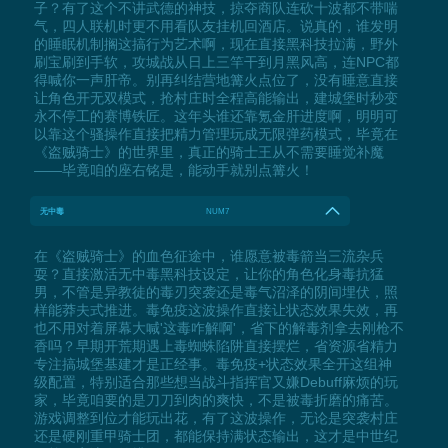
子？有了这个不讲武德的神技，掠夺商队连砍十波都不带喘
气，四人联机时更不用看队友挂机回酒店。说真的，谁发明
的睡眠机制搁这搞行为艺术啊，现在直接黑科技拉满，野外
刷宝刷到手软，攻城战从日上三竿干到月黑风高，连NPC都
得喊你一声肝帝。别再纠结营地篝火点位了，没有睡意直接
让角色开无双模式，抢村庄时全程高能输出，建城堡时秒变
永不停工的赛博铁匠。这年头谁还靠氪金肝进度啊，明明可
以靠这个骚操作直接把精力管理玩成无限弹药模式，毕竟在
《盗贼骑士》的世界里，真正的骑士王从不需要睡觉补魔
——毕竟咱的座右铭是，能动手就别点篝火！
无中毒
NUM7
在《盗贼骑士》的血色征途中，谁愿意被毒箭当三流杂兵
耍？直接激活无中毒黑科技设定，让你的角色化身毒抗猛
男，不管是异教徒的毒刃突袭还是毒气沼泽的阴间埋伏，照
样能莽夫式推进。毒免疫这波操作直接让状态效果失效，再
也不用对着屏幕大喊'这毒咋解啊'，省下的解毒剂拿去刚枪不
香吗？早期开荒期遇上毒蜘蛛陷阱直接摆烂，省资源省精力
专注搞城堡基建才是正经事。毒免疫+状态效果全开这组神
级配置，特别适合那些想当战斗指挥官又嫌Debuff麻烦的玩
家，毕竟咱要的是刀刀到肉的爽快，不是被毒折磨的痛苦。
游戏调整到位才能玩出花，有了这波操作，无论是突袭村庄
还是硬刚重甲骑士团，都能保持满状态输出，这才是中世纪