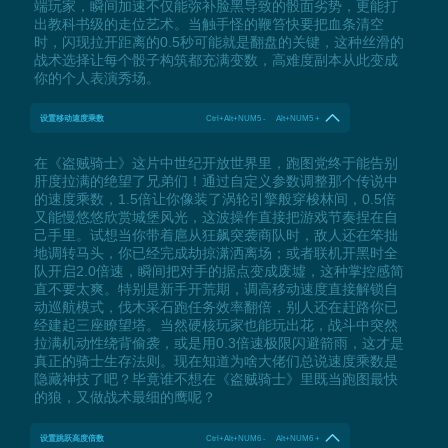
端玩家，瞬间加速不仅能弥补脸黑导致的骰面劣势，更能打
出教科书级的走位艺术。当触手怪的鞭笞快要把血条清空
时，闪现拉开距离的0.5秒可能就是翻盘的关键，这种丝滑的
战术选择让每个骰子构筑都充满变数，高难度副本从此变成
你的个人表演秀场。
设置移动速度乘数
Ctrl+Alt+NUM5 - Alt+NUM5 +
在《盗贼骑士》这片中世纪开放世界里，跑图党终于能告别
肝度拉满的绝望了兄弟们！通过自定义参数调整那个传说中
的速度乘数，1.5倍让你像装了涡轮引擎般穿梭林间，0.5倍
又能慢悠悠欣赏城堡风光，这波操作直接把游戏节奏捏在自
己手里。试想当你带着扈从狂飙突袭商队时，敌人还在笨拙
地调转马头，你已经完成劫掠潇洒离场；或者联机开黑时全
队开启2.0倍速，瞬间把对手的据点变成废墟，这种掌控感简
直不要太爽。特别是新手开荒期，调高移动速度直接解锁自
动巡航模式，伐木采石跑任务效率翻倍，别人还在赶路你已
经建起三座瞭望塔。当然硬核玩家也能玩出花，战斗中突然
拉满机动性绕背偷袭，或是用0.3倍速极限闪避箭雨，这才是
真正的骑士生存法则。现在知道为啥大佬们总说速度乘数是
隐藏神技了吧？毕竟谁不想在《盗贼骑士》里既当跑图最快
的狼，又做战术最细的鹰呢？
设置跳跃高度倍数
Ctrl+Alt+NUM6 - Alt+NUM6 +