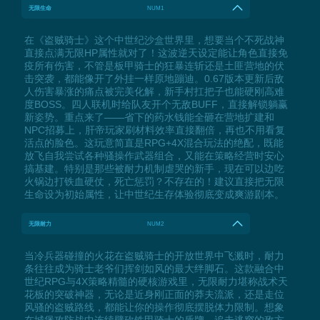
无限生命
NUM1
在《盗贼骑士》这个中世纪沙盒世界里，想要当个不死战神
直接点满无限HP属性就对了！这波逆天设定能让角色直接免
疫所有伤害，不管是板甲骑士的狂暴连斩还是土匪营地的伏
击突袭，都能像开了外挂一样原地蹦迪。0.67版本更新后敌
人伤害暴涨的痛点被完美化解，新手村扛把子也能硬刚高难
度BOSS。四人联机时给队友开个无敌BUFF，直接解锁躺赢
新姿势。重点来了——省下的药水钱能全砸在营地扩建和
NPC招募上，肝帝玩家刷材料效率直接翻倍，再也不用看复
活点的脸色。这玩意简直是RPG+4X混合玩法的绝配，既能
放飞自我尝试各种骚操作武器组合，又能在策略经营时安心
搞基建。特别是那些被耐力机制虐哭的新手，现在可以边吃
火锅边打铁血硬仗，死亡惩罚？不存在的！建议直接把无限
生命设为初始属性，让中世纪生存体验彻底变成爽游剧本。
无限耐力
NUM2
当冷兵器碰撞的火花在盗贼骑士的开放世界中飞溅时，耐力
条往往成为骑士老爷们挥剑如风的最大绊脚石。这款融合中
世纪RPG与4X策略精髓的硬核游戏里，无限耐力堪称战术天
花板的突破神器，无论是近身刚正面的莽夫流派，还是走位
风骚的盗贼路线，都能让你的操作彻底摆脱体力限制。想象
在城堡攻防战中连续劈砍铁甲骑士的盾牌，追击逃窜的敌方