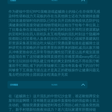
无感染
NUM5
作为硬核中世纪RPG策略游戏盗贼骑士的核心生存保障无感
染特性堪称战力天花板的存在当其他骑士还在为发烧掉血腹
泻掉攻速烦恼时你的部队已经全员开启疾病免疫状态防护拉
满健康保障直接突破游戏物理规则这相当于给每个单位装上
了抗毒金身在攻城战掉链子的高危时刻在开局苟活资源紧缺
的至暗时刻在四人联机队友互相甩锅的混乱时刻这个隐藏神
技都能让你笑看他人血条狂掉自己却能安心搞城堡基建疯狂
肝资源采集甚至能边吃火锅边打突袭战要知道在盗贼骑士这
种讲究生存策略的开放世界里疾病带来的随机减员比敌方骑
兵冲锋更致命状态异常导致的属性惩罚更是让战术规划直接
崩盘现在有了这招健康保障直接把生存难度调成easy模式让
你专注玩转掠夺商队建立传奇的爽文剧情再也不用在医疗帐
篷前手忙脚乱省下的药草钱够买三套传奇装备省下的治疗时
间够拿下五座敌方据点这才是真正的硬核操作让健康问题见
鬼去吧你的骑士团就该全程满血开无双
没有睡意
NUM6
在《盗贼骑士》这片混乱的中世纪沙盒里，谁还耐烦蹲安全
屋等回蓝啊喂！没有睡意这波操作直接给你的强盗骑士装上
永动机，饿狼突袭废墟城堡时再也不用担心精力值条突然跪
了。新手村萌新怕熬夜掉战力？老六流玩家通宵肝图掉链