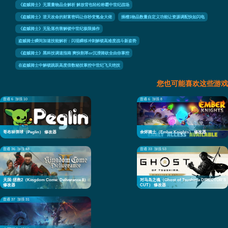
《盗贼骑士》无重量物品全解析 解放背包轻松称霸中世纪战场
《盗贼骑士》逆天改命的财富密码让你秒变氪金大佬
插槽1物品数量自定义功能让资源调配快如闪电
《盗贼骑士》无坠落伤害解锁中世纪极限操作
盗贼骑士瞬间加速技能解析：闪现瞬移冲刺解锁高难度战斗新姿势
《盗贼骑士》黑科技调速指南 爽快割草or沉浸骑砍全由你掌控
在盗贼骑士中解锁跳跃高度倍数秘技掌控中世纪飞天绝技
您也可能喜欢这些游戏
普通 6
加强 10
普通 6
加强 8
哥布林弹球（Peglin） 修改器
余烬骑士（Ember Knights） 修改器
普通 36
加强 48
普通 33
加强 53
天国:拯救2（Kingdom Come: Deliverance II）
对马岛之魂（Ghost of Tsushima DIRECTOR'S
修改器
CUT） 修改器
普通 37
加强 31