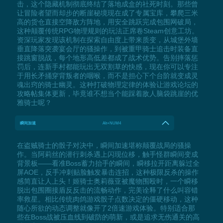
击，这个隐藏机制彻底终结了落地成盒的社死时刻。那些曾
让冒险者望而却步的断崖秘境现在成了专属宝库，攀爬三米
高的货仓直接空降敌方阵地，用安全跳跃完成包围网破局，
这种颠覆传统RPG物理规则的玩法正席卷Steam创意工坊。
资深玩家发现该机制在探索自由度上带来质变，从城堡外墙
垂直降落突袭宴会厅的骚操作，到被重甲骑士追击时装备直
接跳窗脱战，每个地形高低差都成了战术优势。告别摔落惩
罚后，连新手村都能玩出无双割草的快感，现在你可以专注
于用长矛捅穿背叛者的咽喉，而不是担心下个台阶就变成灵
魂出窍的骑士幽灵。这种打破物理定律的体验让游戏论坛的
攻略帖集体更新，毕竟谁不想当个能踩着敌人脑袋跳崖的优
雅骑士呢？
瞬间加速
Alt+NUM4
在盗贼骑士的骰子对决中，瞬间加速堪称颠覆战局的骚操
作。当阿莉丝的潜行刺杀遇上闪现位移，触手怪群瞬间变成
背景板——看准Boss蓄力抬手的瞬间，瞬移拉开距离躲过全
屏AOE，反手冲刺贴脸触发暴击连招，这种极限反杀的操作
感简直让人上头！姬骑士奥莉薇亚被魔物围殴时，一个瞬移
脱出包围圈接盾反反击的流畅动作，完美诠释了什么叫容错
率救星。相比传统肉鸽游戏骰子点数决定的僵硬移动，这种
随心所欲的动态调整就像开了2倍速游戏体验。特别适合那
些在Boss战被压血线到破防的萌新，或是追求无伤通关的高