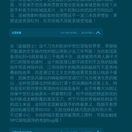
器，毕竟谁不想在暴风雪夜背着全套装备偷城堡粮仓呢？从
新手村卷王到攻城战老六，这个机制让你把战术空间玩出
花，连被围剿时都能靠轻装突围反手一波三杀真香警告：掌
握这波资源红利，生存游戏天花板直接变地板！
设置银量
Ctrl+Alt+NUM1 - Alt+NUM1 +
在《盗贼骑士》这个刀光剑影的中世纪冒险世界里，掌握银
币数量的玄学操作绝对能让萌新少走三年弯路！当你发现装
备强化到+5就差最后三千银两卡关，或者被黑市商人狮子大
开口的报价劝退时，这个能直接让数字跳变到天文级的隐藏
操作简直神级外挂。江湖传闻中的银两速刷秘籍可不是单纯
叠刷怪效率，而是通过玄之又玄的数值重置直接让钱袋子爆
炸，想象把杂兵爆出的铜板瞬间变成叮叮当当堆满仓库的银
山，这种资源爆仓的快感比打通十层深渊副本还要上头。特
别是面对那些要价离谱的传说级装备时，金币堆叠大法能让
你像中世纪金融寡头一样豪横扫货，转手就能把锈迹斑斑的
短剑换成龙鳞附魔的屠龙宝刀。对于不想把青春献给刷金币
的战士来说，这招简直是解放双手的终极奥义，既能开着资
源挂机碾压世界BOSS，又能当联机模式里的及时雨大哥。
不过要小心，当你的钱庄数值突破系统上限时，可能会触发
NPC跪地膜拜的奇妙bug哦！