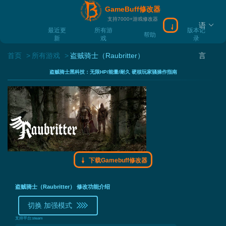
GameBuff修改器
支持7000+游戏修改器
语
下载Gamebuff
最近更
所有游
版本记
帮助
新
戏
录
首页
所有游戏
盗贼骑士（Raubritter）
言
盗贼骑士黑科技：无限HP/能量/耐久 硬核玩家骚操作指南
下载Gamebuff修改器
盗贼骑士（Raubritter） 修改功能介绍
切换 加强模式
支持平台:
steam