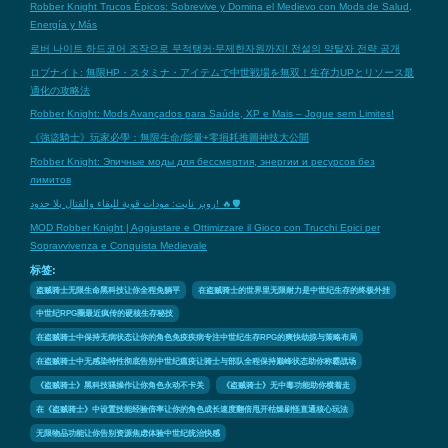
Robber Knight Trucos Épicos: Sobrevive y Domina el Medievo con Mods de Salud,
Energía y Más
로버 나이트 하드코어 조작으로 무적탱커·무제한자원까지! 전설의 약탈자 전략 공개
ロブナイト: 無限HP・スタミナ・アイテムで中世戦場を無双！生存力UPとリソース最
適化の攻略法
Robber Knight: Mods Avançados para Saúde, XP e Mais – Jogue sem Limites!
《強盜騎士》玩家必學：無限生命/能量+零損耗推圖神技大公開
Robber Knight: Эпичные моды для бессмертия, энергии и ресурсов без
лимитов
روبر نايت: مودات قوية للبقاء والقتال بلا حدود! 🔥🛡️
MOD Robber Knight | Aggiustare e Ottimizzare il Gioco con Trucchi Epici per
Sopravvivenza e Conquista Medievale
标签:
盗贼骑士无限生命黑科技让你全程免躺平
在盗贼骑士的世界里无限耐力是中世纪生存的终极外挂
中世纪RPG圈最近疯传的硬核生存秘技
在盗贼骑士中保持无病状态让你的角色免疫疾病专注中世纪生存RPG的爽快劫掠与策略布局
在盗贼骑士中无感染特性彻底告别中世纪瘟疫让骑士与部队全程保持巅峰状态助你称霸战场
《盗贼骑士》黑科技骚操作让你角色永动不卡关
《盗贼骑士》无中毒功能助你横着走
在《盗贼骑士》中设置技能经验倍率让你的角色成长速度翻倍甩开枯燥刷怪直通核心玩法
无限物品功能让你告别资源焦虑体验中世纪统治快感