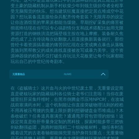
变土豪的隐藏机制从新手村砍柴少年到领主级掠夺者全程享
受无脑囤货的快乐。想当建筑狂魔直接把定居点堆成空中花
园？想玩装备流直接给杂兵配齐传奇套装？无限库存的设定
让你连酒馆里的苹果派都能当煤烧。早期挖矿采集的痛苦被
彻底终结现在你可以专心搞剧情分支和战术搭配比如用无限
资源打造的钢铁洪流把隔壁领主按在地上摩擦。装备耐久焦
虑也成了上古传说每次砍翻敌人后直接换新装备就行。那些
曾经卡着资源搞基建的痛苦回忆现在全变成爽点暴击从落魄
贵族到黑帮教父的成长路线直接被改写成暴力美学。这个资
源神器级的机制不仅打破生存玩法天花板更让每个玩家都能
玩出自己的中世纪传奇剧本。
无重量物品
NUM0
在《盗贼骑士》这片血与火的中世纪废土里，无重量设定简
直是硬核玩家的隐藏福利各位骑士老爷们注意啦！当你在废
墟里狂肝采集纤维时，在黑市倒腾金币压垮NPC时，在攻城
战前塞满药水时，这个机制能让你直接突破物理法则的桎梏
不用再被压弯腰的负重上限折磨到想砸键盘金币堆成山？木
条收破烂？任务道具塞满兜？通通甩开背包管理的烦恼！这
设定简直是给肝帝量身定制的黑科技，探索时能多带三把铁
剑砍翻强盗团，跑商时能囤积二十组秘银材料，做任务时连
藏着诅咒的古老卷轴都能揣兜里当护身符划重点：无重量物
品不仅是懒人福音，更是氪金大佬和硬核玩家的战术加速