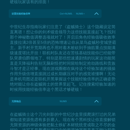
硬核玩家该有的排面！
设置技能经验倍率
Ctrl+NUM8 - NUM8 +
中世纪生存指南玩家们注意了《盗贼骑士》这个隐藏设定简
直离谱！想让你的剑术锻造领导力这些技能直接起飞？找到
那个神秘数值调整选项就对了！开启后角色经验值吸收效率
直接拉满2倍甚至5倍的恐怖增速让你从菜鸟盗贼秒变城堡霸
主。新手村开荒期再也不用对着木桩砍到手抽筋重点技能满
级速度堪比开挂！联机时队友还在苦练基础技能你已经能带
队突袭伯爵领地了。特别是那些想速通剧情的玩家这功能简
直是天降福利告别无脑刷怪把时间留给制定抢劫路线和贵族
斗智才是正经事。现在游戏圈都在疯传这个经验加速的骚操
作用升级倍增直接跳过成长期碾压对手的感觉谁懂啊！无论
是单机苟图还是联机开黑掌握这个技能经验倍率的正确姿势
绝对能让你在盗贼骑士的世界里起飞。记住搜索经验加速的
时候用技能经验倍率这个黑话才够硬核！
无限物品
NUM9
在盗贼骑士这个刀光剑影的中世纪沙盒里摸爬滚打过的兄弟
都知道资源焦虑有多折磨人。现在有个黑科技让你直接解锁
无限资源的神级体验把黏土铁矿木材统统变成取之不尽的金
坷垃。这可不是普通玩家口中的资源神器而是真正能让肝帝