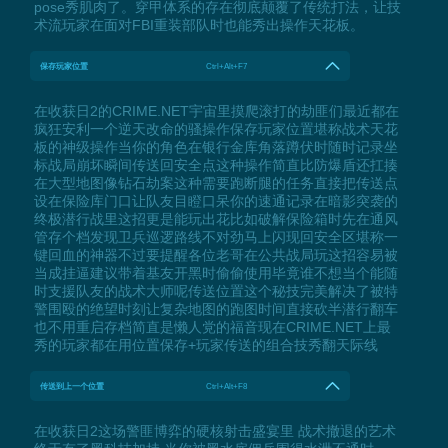
pose秀肌肉了。穿甲体系的存在彻底颠覆了传统打法，让技
术流玩家在面对FBI重装部队时也能秀出操作天花板。
保存玩家位置
Ctrl+Alt+F7
在收获日2的CRIME.NET宇宙里摸爬滚打的劫匪们最近都在
疯狂安利一个逆天改命的骚操作保存玩家位置堪称战术天花
板的神级操作当你的角色在银行金库角落蹲伏时随时记录坐
标战局崩坏瞬间传送回安全点这种操作简直比防爆盾还扛揍
在大型地图像钻石劫案这种需要跑断腿的任务直接把传送点
设在保险库门口让队友目瞪口呆你的速通记录在暗影突袭的
终极潜行战里这招更是能玩出花比如破解保险箱时先在通风
管存个档发现卫兵巡逻路线不对劲马上闪现回安全区堪称一
键回血的神器不过要提醒各位老哥在公共战局玩这招容易被
当成挂逼建议带着基友开黑时偷偷使用毕竟谁不想当个能随
时支援队友的战术大师呢传送位置这个秘技完美解决了被特
警围殴的绝望时刻让复杂地图的跑图时间直接砍半潜行翻车
也不用重启存档简直是懒人党的福音现在CRIME.NET上最
秀的玩家都在用位置保存+玩家传送的组合技秀翻天际线
传送到上一个位置
Ctrl+Alt+F8
在收获日2这场警匪博弈的硬核射击盛宴里 战术撤退的艺术