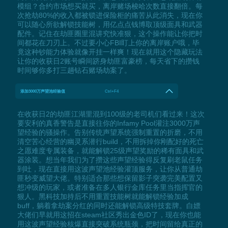
模组？合约市场想买就买，离岸赌场梭哈次数直接翻倍。每
次抢劫80%的收入都被锁进保险柜的痛苦从此消失，现在你
可以随心所欲解锁技能树，用亿点点钱博取顶级面具和武器
配件。记住在劫匪圈里混讲究快准狠，这个操作能让你把时
间都花在刀刃上。不过要小心FBI盯上你的离岸账户哦，毕
竟这种钞能力体验就像开挂一样爽！现在就用这个隐藏玩法
让你的收获日2账号瞬间跻身劫匪富豪榜，每天省下的攒钱
时间够你多打三趟钻石赌场劫案了。
添加3000万声望池经验值
Ctrl+F4
在收获日2的劫匪江湖里混到100级的老司机们看过来！这次
要安利的真香警告是直接往你的Infamy Pool灌注3000万声
望经验的骚操作。告别传统声望系统强制重置的折磨，不用
清空苦心经营的幽灵系潜行build，不用拆掉你刚配好的死亡
之愿难度专属装备，就能解锁25级声望奖励的稀有面具和武
器涂装。想当年我们为了攒这些声望经验得反复刷老鼠任务
到吐，现在直接用这波声望池经验灌顶服务，让你从普通劫
匪秒变威望大佬。特别适合那些想保留影子突袭完美配置又
想冲级的玩家，或者准备在多人银行金库任务里当指挥官的
狠人。黑科技加持后不用重置技能树就能解锁经验加成
buff，躺着拿劫案分红的同时还能解锁高级特技套牌。白嫖
大佬们早就用这招在steam社区秀出金色ID了，现在你也能
用这波声望经验核爆直接突破系统瓶颈，把时间留给真正的