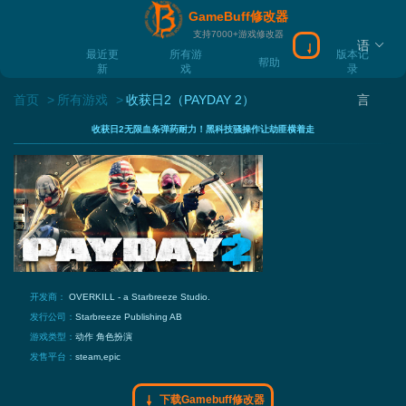
GameBuff修改器
支持7000+游戏修改器
语
下载Gamebuff
最近更
所有游
版本记
帮助
新
戏
录
首页
所有游戏
收获日2（PAYDAY 2）
言
收获日2无限血条弹药耐力！黑科技骚操作让劫匪横着走
开发商：
OVERKILL - a Starbreeze Studio.
发行公司：
Starbreeze Publishing AB
游戏类型：
动作
角色扮演
发售平台：
steam,epic
下载Gamebuff修改器