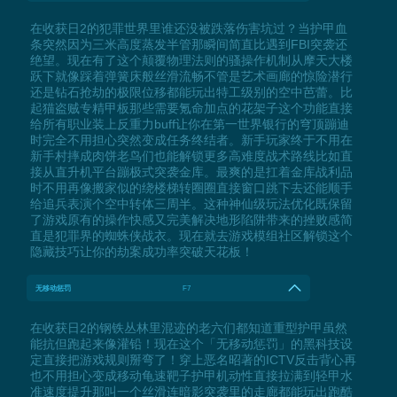
在收获日2的犯罪世界里谁还没被跌落伤害坑过？当护甲血
条突然因为三米高度蒸发半管那瞬间简直比遇到FBI突袭还
绝望。现在有了这个颠覆物理法则的骚操作机制从摩天大楼
跃下就像踩着弹簧床般丝滑流畅不管是艺术画廊的惊险潜行
还是钻石抢劫的极限位移都能玩出特工级别的空中芭蕾。比
起猫盗贼专精甲板那些需要氪命加点的花架子这个功能直接
给所有职业装上反重力buff让你在第一世界银行的穹顶蹦迪
时完全不用担心突然变成任务终结者。新手玩家终于不用在
新手村摔成肉饼老鸟们也能解锁更多高难度战术路线比如直
接从直升机平台蹦极式突袭金库。最爽的是扛着金库战利品
时不用再像搬家似的绕楼梯转圈圈直接窗口跳下去还能顺手
给追兵表演个空中转体三周半。这种神仙级玩法优化既保留
了游戏原有的操作快感又完美解决地形陷阱带来的挫败感简
直是犯罪界的蜘蛛侠战衣。现在就去游戏模组社区解锁这个
隐藏技巧让你的劫案成功率突破天花板！
无移动惩罚
F7
在收获日2的钢铁丛林里混迹的老六们都知道重型护甲虽然
能抗但跑起来像灌铅！现在这个「无移动惩罚」的黑科技设
定直接把游戏规则掰弯了！穿上恶名昭著的ICTV反击背心再
也不用担心变成移动龟速靶子护甲机动性直接拉满到轻甲水
准速度提升那叫一个丝滑连暗影突袭里的走廊都能玩出跑酷