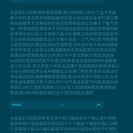
在收获日2的暗黑街巷里摸爬滚打的劫匪们听好了这个无限
耐力绝对是你莽穿地图的秘密武器当你在银行金库扛着沉重
的金砖被警犬追着咬的时候这套黑科技能让你像开了氮气加
速一样满地图乱窜根本不用停顿回血回蓝直接丝滑穿梭在枪
林弹雨中还记得上次被耐力条卡在撤离点外的绝望吗现在你
可以全程保持跑酷状态从大银行金库一口气冲到直升机降落
点甚至能边闪避边给倒地兄弟喂复活药这种逆天改命的骚操
作绝对算得上收获日2黑话圈里的天花板配置特别是在暗影
突袭这种需要精准走位的潜行关卡里无限耐力简直是隐身
buff的完美搭档而新手玩家也能靠着这波硬核加持快速解锁
老六玩法真·菜鸟变老六神器这波属于是德芙级的顺滑体验让
你在火拼时能秀出各种极限走位在看门狗任务里甚至能边扛
现金袋边跳机械舞嘲讽警察团队配合时再也不用担心队友突
然变成龟爬模式整个团伙的行动节奏直接提升到电竞级别在
收获日2的江湖里无限耐力已经成了高端局标配想要体验劫
匪版博尔特冲刺就赶紧把这个黑话技能点满吧
即时面具
F3
在收获日2的犯罪世界里老司机们都知道有个能让潜行变刚
枪的神操作就是骚面具秒进战斗不卡帧这个骚操作能让劫匪
们直接跳过默认G键的蒙面等待时间特别适合那些手忙脚乱