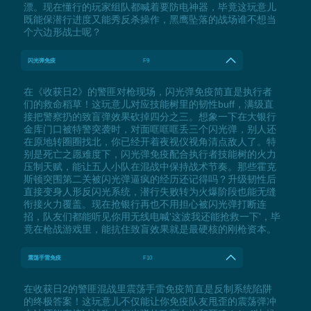
漂。现在懂行的玩家组队都喊着要防电神器，毕竟这玩意儿
既能保潜行进度又能秀反杀操作，黑鹰坠落的战场谁不想当
个六边形战士呢？
闪光弹免疫
F9
在《收获日2》的警匪对枪现场，闪光弹免疫简直是执行者
们的救命稻草！这玩意儿对应技能树里的韧性buff，满级直
接把警察扔的致盲弹效果砍掉四分之三。想象一下在大银行
金库门口被特警突袭时，对面哐哐哐丢三个闪光弹，别人还
在原地转圈圈找北，你已经开着夜视仪视角清点敌人了。特
别是死亡之愿难度下，闪光弹免疫配合执行者技能树的火力
压制天赋，能让五人小队在混战中保持战术节奏。那些霍克
斯顿突围第二关被闪光弹逼疯的经历还记得吗？升级韧性后
直接变身人形反闪光系统，潜行失败转为火爆阶段也能无缝
衔接火力覆盖。现在抢银行再也不用担心被闪光弹打断连
招，队友们都能听见你用无线电喊'这波我还能抢救一下'，毕
竟在枪战游戏里，能抗住致盲效果就是最硬核的刚枪资本。
震荡手雷免疫
F10
在收获日2的警匪混战里震荡手雷免疫简直是反制系统陷阱
的终极答案！这玩意儿不仅能让你免疫队友甩歪的震荡弹冲