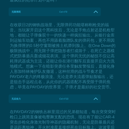
无限弹药
Ctrl+F9
在收获日2的钢铁战场里，无限弹药功能堪称刚枪党的福
音。当玩家开启这个黑科技后，无论是手炮点射还是机枪犁
地，都能让子弹像双十一的快递一样疯狂输出。从银行金库
到运输车劫案，再也不用舔着脸蹭队友的弹药包，更不用因
为换弹匣的0.5秒空窗期被推土机莽到脸上。在One Down的
极限挑战中，用无限子弹把隐形者打成筛子，在死亡之愿模
式把防暴盾兵轰成烟花表演。这个弹药无忧的秘技不仅让高
耗弹武器成为主流，还能让你在潜行翻车后直接开启火力洗
地模式。想象一下在暗影突袭任务里触发警报后，直接化身
人形加特林掩护队友撤退，这种丝滑的战斗节奏才是
PAYDAY老六的终极浪漫。无论是莽夫流霰弹贴脸输出，还
是狙击手远程点名，从此你的武器搭配不再受限于弹药焦
虑，毕竟在PAYDAY的世界里，子弹才是最好的社交货币。
无后坐力
Ctrl+F10
在PAYDAY2的钢铁丛林里混过的兄弟都知道，每次突突突时
枪口上跳简直像被电臀舞支配的恐惧。现在有了能让CAR-4
突击步枪化身激光制导神器的隐藏机制，无论是防暴盾兵还
是远距离狙神，开火时准星直接焊死在目标脸上。这波零后