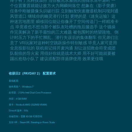
终于有了黑科技加持 当你被黑水雇佣兵围得水泄不通时 一
个位置重置就能让敌方火力网瞬间落空 想象在《影子突袭》
任务中刚被摄像头识破行踪 立刻触发快速撤退机制闪现到通
风管道口 继续你的幽灵潜行计划 更绝的是《迷失运输》这
种迷宫地图里 瞬移回位能让你像开了空间传送门一样精准卡
点 毕竟谁也不想当那个被队友吐槽的拖后腿选手 这个骚操
作完美解决了新手最怕的三大难题 被包围时的绝望跪地、倒
计时压力下的手忙脚乱、潜行失误后的集体翻车 但兄弟们注
意了 VR玩家对这种时空跳跃操作特别敏感 毕竟人家可是用
全息投影玩的 联机前记得开麦沟通 别让这招救命符变成团
队裂痕的导火索 用得好你就是战术大师 用不好可能就要被
踢出抢劫小队了 建议搭配防弹盾牌使用 效果更佳哦
收获日2（PAYDAY 2） 配置要求
最低配置:
操作系统 *：Windows 7
处理器：2 GHz Intel Dual Core Processor
内存：4 GB RAM
显卡：Nvidia & AMD (512MB VRAM)
DirectX 版本：9.0c
存储空间：需要 83 GB 可用空间
支持 VR：SteamVR. Standing or Room Scale