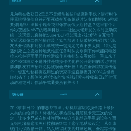
即时互动
Alt+F7
兄弟萌在收获日2里是不是经常被按F键磨到手残？潜行时传
呼器响得像催命符还要死磕交互条越狱时队友倒地慢0.5秒就
要炸团战斗里捡个现金袋都像在玩俄罗斯转盘？这里有个让
你秒变团队MVP的暗黑科技——社区大佬开发的即时互动模
组！这玩意儿直接把SuperBLT框架玩出花让所有交互动作
零延迟就像给你的操作装了氮气加速！从破解密码到复活队
友从开保险柜到扔山羊统统一键搞定简直不要太爽！特别是
遇到死亡之愿这种地狱难度任务时队友刚倒下你就能闪电般
拉人枪林弹雨里照样丝滑操作直接把队友看傻眼！重点来了
这个模组辅助不是外挂是纯操作优化在公开房用的话记得提
前和队友打声招呼免得被误会成开挂！现在全网都在疯传这
个一键互动秘籍据说用过的玩家手速直接提升200%连键盘
膜都省了！想体验0秒读条的快感就赶紧去搜收获日2即时互
动教程绝对让你躺平式通关所有关卡！
无钻机堵塞
Alt+F8
在《收获日2》的罪恶都市里，钻机堵塞堪称摸金路上最反
人类的白给操作！标准钻机和热能钻机随机卡壳三次的设
定，让多少兄弟在枪林弹雨中被迫当跑酷选手重启设备？而
无钻机堵塞这项黑科技彻底终结了这个地狱级设定！从金库
破门到保险箱开箱，钻头转得比夜店灯球还疯，全程零卡顿