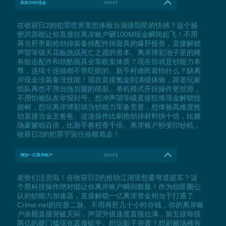
添加100M现金
Ctrl+F2
在收获日2的犯罪世界里想体验当顶级劫匪的快感？这个秘
密武器能让你直接往离岸账户砸100M现金瞬间起飞！不用
再当肝帝刷抢劫掉装备掉配件掉面具的爆肝怪兽，直接解锁
声望等级天花板挑战死亡之愿的资本。离岸博彩池子里的稀
有狙击配件和炫酷面具全靠欧皇体质？现在你就是钞能力本
尊，连续十连抽都不带眨眼的。新手村难民最怕什么？缺离
岸现金没装备没技能！现在直接氪金到满级体验，跟老玩家
组队再也不用当拖后腿的萌新。单机模式开挂操作更丝滑，
不用怕被队友举报封号。想冲声望等级直接狂堆现金解锁技
能树，想玩离岸博彩就当钞能力军备竞赛，想体验高难度抢
劫直接当金主爸爸。这波操作比刷抢劫掉材料快十倍，比赌
场豪赌稳百倍，比新手教程香千倍。离岸账户秒变印钞机，
收获日2的犯罪宇宙任你横着走！
增加一亿离岸账户
Ctrl+F3
老铁们注意啦！在收获日2的抢劫江湖里想要弯道超车？这
个黑科技操作绝对能让你离岸账户瞬间膨胀！作为劫匪圈公
认的钞能力加速器，直接解锁一亿离岸资金相当于打通了
Crime.net的任督二脉。不用再肝几十小时存钱，你的离岸账
户余额直接突破天际，声望升级速度直接拉满，前五级每级
两亿的硬门槛现在直接砍半。想玩影子突袭？想刷赌场稀有