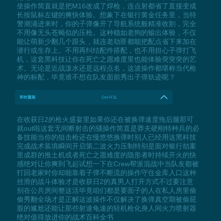
坐操作简直就是把M16改成了焊枪，连点射都省了直接变成
长按鼠标左键的爽快体验。想象下在银行黄金任务里，当特
警潮涌进来时，你的子弹像开了导航系统般精准收割，完全
不用像无头苍蝇似的压枪。这种稳如老狗的输出体验，不仅
能让萌新少翻几个跟头，就连老劫匪都能把配点省下来加在
潜行或生存上。不用再纠结配件搭配，也不用担心子弹打飞
机，这套黑科技让你在死亡之愿难度里也能体验突突突的艺
术。无论是近战泼水还是远程点名，这波操作都堪称当代枪
神的标配，毕竟谁不想在队友面前秀出子弹轨迹呢？
即时重装
Ctrl+F11
在收获日2的枪火盛宴里如果你还在被换弹速度拖后腿那可
就out啦这套无间断射击的骚操作简直是莽夫硬刚特种兵的必
备技能当你的狙击枪还在慢悠悠换弹时别人已经用这黑科技
完成战术装填瞬间开启第二波火力压制特别是面对银行劫案
里成群的推土机或者死亡之愿难度的隐形者时持续开火的快
感绝对让你爽到飞起试想一下在Crew帮派混战中当队友都被
打回老家时你却能靠着子弹不断流的操作守住金库入口这种
丝滑的战斗体验才是收获日2的真男人打开方式不过要注意
别在公共房间整这活毕竟咱们都是要面子的人在私人房里偷
偷秀翻全场才是正解这波操作不仅解决了换弹真空期被偷屁
股的尴尬还能让那些射速龟速的轻机枪化身人间火力喷射器
绝对值得放进你的战术百科全书