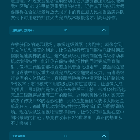
硬道理。不过要提醒各位劫匪别在公共服务器滥用这功能毕
竟社区和谐比护甲值更重要懂的都懂。记住真正的犯罪大师
要懂得在合适场景释放无限护甲的真正威力比如当盾牌兵队
友倒下时用这招扛住火力完成战术救援这才叫高玩操作。
超级跳跃（奔跑中）
F5
在收获日2的犯罪现场，掌握超级跳跃（奔跑中）就像拿到
了立体机动装置的钥匙，让你在银行穹顶间辗转腾挪时彻底
摆脱龟速爬梯的尴尬。这个隐藏级动作机制配合高级移动和
机动增强特性，能让你在保持冲刺惯性的同时完成垂直弹
射，像特工跑酷党那样踩着通风管道飞檐走壁，甚至能在警
匪追逐战中用反重力弹跳完成战术空翻规避火力。当遭遇银
行金库的立体防线时，直接蹬墙跳接空中滑索比传统路线快
3倍效率；潜行模式下用超级跳跃掠过警戒塔，让摄像头成
为摆设；最刺激的是在老鼠任务最后三十秒，带着C4炸药包
完成三级跳穿越废弃工厂的断崖。这种颠覆性位移方案完美
解决了传统FPS的地形桎梏，无论是想当团队战术大师还是
单刷狂人，都能用机动增强特性把地图变成自己的跑酷训练
场。现在试试这招反物理定律操作，让你的犯罪生涯在空中
划出最靓的轨迹，毕竟在收获日2的世界里，真正的劫匪从
不走楼梯！
无跌落伤害
F6