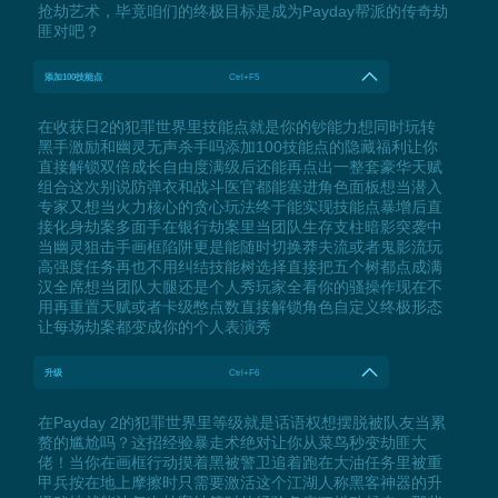
抢劫艺术，毕竟咱们的终极目标是成为Payday帮派的传奇劫
匪对吧？
添加100技能点
Ctrl+F5
在收获日2的犯罪世界里技能点就是你的钞能力想同时玩转
黑手激励和幽灵无声杀手吗添加100技能点的隐藏福利让你
直接解锁双倍成长自由度满级后还能再点出一整套豪华天赋
组合这次别说防弹衣和战斗医官都能塞进角色面板想当潜入
专家又想当火力核心的贪心玩法终于能实现技能点暴增后直
接化身劫案多面手在银行劫案里当团队生存支柱暗影突袭中
当幽灵狙击手画框陷阱更是能随时切换莽夫流或者鬼影流玩
高强度任务再也不用纠结技能树选择直接把五个树都点成满
汉全席想当团队大腿还是个人秀玩家全看你的骚操作现在不
用再重置天赋或者卡级憋点数直接解锁角色自定义终极形态
让每场劫案都变成你的个人表演秀
升级
Ctrl+F6
在Payday 2的犯罪世界里等级就是话语权想摆脱被队友当累
赘的尴尬吗？这招经验暴走术绝对让你从菜鸟秒变劫匪大
佬！当你在画框行动摸着黑被警卫追着跑在大油任务里被重
甲兵按在地上摩擦时只需要激活这个江湖人称黑客神器的升