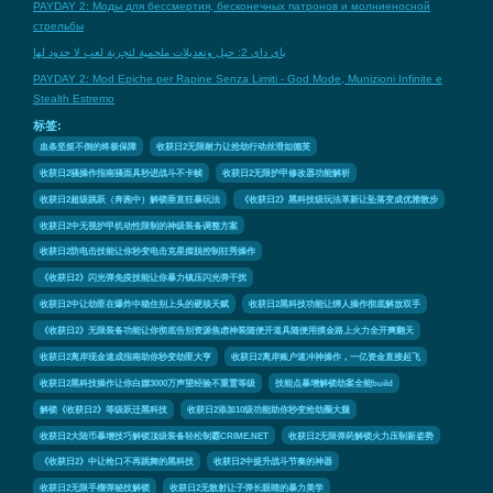
PAYDAY 2: Моды для бессмертия, бесконечных патронов и молниеносной
стрельбы
باي داي 2: حيل وتعديلات ملحمية لتجربة لعب لا حدود لها
PAYDAY 2: Mod Epiche per Rapine Senza Limiti - God Mode, Munizioni Infinite e
Stealth Estremo
标签:
血条坚挺不倒的终极保障
收获日2无限耐力让抢劫行动丝滑如德芙
收获日2骚操作指南骚面具秒进战斗不卡帧
收获日2无限护甲修改器功能解析
收获日2超级跳跃（奔跑中）解锁垂直狂暴玩法
《收获日2》黑科技级玩法革新让坠落变成优雅散步
收获日2中无视护甲机动性限制的神级装备调整方案
收获日2防电击技能让你秒变电击克星摆脱控制狂秀操作
《收获日2》闪光弹免疫技能让你暴力镇压闪光弹干扰
收获日2中让劫匪在爆炸中稳住别上头的硬核天赋
收获日2黑科技功能让绑人操作彻底解放双手
《收获日2》无限装备功能让你彻底告别资源焦虑神装随便开道具随便用摸金路上火力全开爽翻天
收获日2离岸现金速成指南助你秒变劫匪大亨
收获日2离岸账户速冲神操作，一亿资金直接起飞
收获日2黑科技操作让你白嫖3000万声望经验不重置等级
技能点暴增解锁劫案全能build
解锁《收获日2》等级跃迁黑科技
收获日2添加10级功能助你秒变抢劫圈大腿
收获日2大陆币暴增技巧解锁顶级装备轻松制霸CRIME.NET
收获日2无限弹药解锁火力压制新姿势
《收获日2》中让枪口不再跳舞的黑科技
收获日2中提升战斗节奏的神器
收获日2无限手榴弹秘技解锁
收获日2无散射让子弹长眼睛的暴力美学