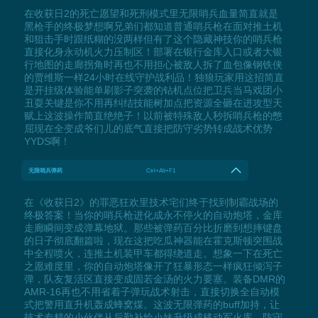
在收获日2的死亡愿望和死刑模式里无限哨兵血量简直就是
黑枪手的终极梦想啊兄弟们都知道普通哨兵枪在面对推土机
和狙击手时跟纸糊的没两样但有了这个隐藏神技你的哨兵枪
直接化身永动机火力压制区！部署在银行金库入口或者大银
行地图的走廊拐角时再也不用担心被敌人拆了血包像钢铁侠
的贾维斯一样24小时在线守护战利品！独狼玩家用这招简直
是开挂级体验能单刷影子突袭的钻机点位把卫兵当马戏团小
丑耍关键是你不用再纠结技能树加点把资源全砸在进攻型天
赋上这波操作简直绝绝子！以前被特殊敌人秒拆哨兵枪的憋
屈现在全变成爷们儿的底气直接把防守劣势转成战术优势
YYDS啊！
无限哨兵弹药
Ctrl+Alt+F1
在《收获日2》的罪恶狂欢里技术宅们终于找到制霸战场的
终极答案！当你的哨兵枪进化成永不停火的自动炮塔，金库
走廊瞬间变成弹幕地狱。那些被弹药百分比折磨到想摔键盘
的日子彻底翻篇啦，现在这把吃瓜神器能在霍克斯顿突围战
中全程喷火，连推土机装甲车都得绕道走。想象一下在死亡
之愿难度里，你的自动炮塔像开了狂暴形态一样疯狂倾泻子
弹，队友复活区直接变成固若金汤的火力要塞。装备DMR的
AMR-16再也不用省着子弹玩战术射击，直接切换全自动模
式把警用直升机轰成蜂窝煤。这波无限弹药的buff加持，让
技术专精的小伙伴从后勤补给小妹升级成移动军火库，防守