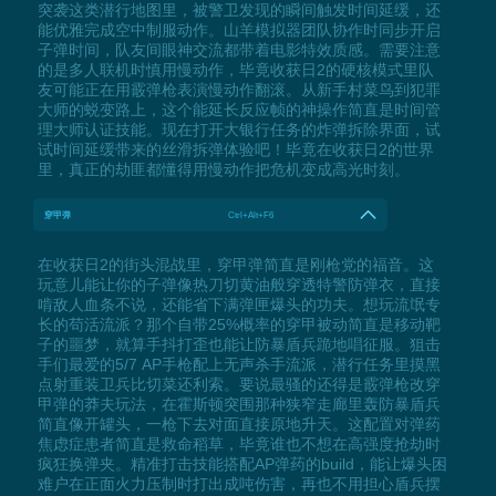
突袭这类潜行地图里，被警卫发现的瞬间触发时间延缓，还
能优雅完成空中制服动作。山羊模拟器团队协作时同步开启
子弹时间，队友间眼神交流都带着电影特效质感。需要注意
的是多人联机时慎用慢动作，毕竟收获日2的硬核模式里队
友可能正在用霰弹枪表演慢动作翻滚。从新手村菜鸟到犯罪
大师的蜕变路上，这个能延长反应帧的神操作简直是时间管
理大师认证技能。现在打开大银行任务的炸弹拆除界面，试
试时间延缓带来的丝滑拆弹体验吧！毕竟在收获日2的世界
里，真正的劫匪都懂得用慢动作把危机变成高光时刻。
穿甲弹
Ctrl+Alt+F6
在收获日2的街头混战里，穿甲弹简直是刚枪党的福音。这
玩意儿能让你的子弹像热刀切黄油般穿透特警防弹衣，直接
啃敌人血条不说，还能省下满弹匣爆头的功夫。想玩流氓专
长的苟活流派？那个自带25%概率的穿甲被动简直是移动靶
子的噩梦，就算手抖打歪也能让防暴盾兵跪地唱征服。狙击
手们最爱的5/7 AP手枪配上无声杀手流派，潜行任务里摸黑
点射重装卫兵比切菜还利索。要说最骚的还得是霰弹枪改穿
甲弹的莽夫玩法，在霍斯顿突围那种狭窄走廊里轰防暴盾兵
简直像开罐头，一枪下去对面直接原地升天。这配置对弹药
焦虑症患者简直是救命稻草，毕竟谁也不想在高强度抢劫时
疯狂换弹夹。精准打击技能搭配AP弹药的build，能让爆头困
难户在正面火力压制时打出成吨伤害，再也不用担心盾兵摆