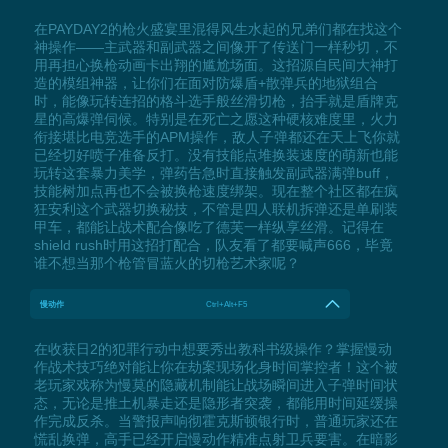
在PAYDAY2的枪火盛宴里混得风生水起的兄弟们都在找这个
神操作——主武器和副武器之间像开了传送门一样秒切，不
用再担心换枪动画卡出翔的尴尬场面。这招源自民间大神打
造的模组神器，让你们在面对防爆盾+散弹兵的地狱组合
时，能像玩转连招的格斗选手般丝滑切枪，抬手就是盾牌克
星的高爆弹伺候。特别是在死亡之愿这种硬核难度里，火力
衔接堪比电竞选手的APM操作，敌人子弹都还在天上飞你就
已经切好喷子准备反打。没有技能点堆换装速度的萌新也能
玩转这套暴力美学，弹药告急时直接触发副武器满弹buff，
技能树加点再也不会被换枪速度绑架。现在整个社区都在疯
狂安利这个武器切换秘技，不管是四人联机拆弹还是单刷装
甲车，都能让战术配合像吃了德芙一样纵享丝滑。记得在
shield rush时用这招打配合，队友看了都要喊声666，毕竟
谁不想当那个枪管冒蓝火的切枪艺术家呢？
慢动作
Ctrl+Alt+F5
在收获日2的犯罪行动中想要秀出教科书级操作？掌握慢动
作战术技巧绝对能让你在劫案现场化身时间掌控者！这个被
老玩家戏称为慢莫的隐藏机制能让战场瞬间进入子弹时间状
态，无论是推土机暴走还是隐形者突袭，都能用时间延缓操
作完成反杀。当警报声响彻霍克斯顿银行时，普通玩家还在
慌乱换弹，高手已经开启慢动作精准点射卫兵要害。在暗影