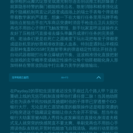
霰弹枪的花瓣式绽放变成激光制导连击别说推土机防爆盾了
就算隐形特警的脑门都能精准点名。散射消除和精准强化这
两个隐藏机制简直让武器变成战场上的瑞士手表每个弹道都
带着数学家的严谨度。想象一下在大银行任务里用马牌手枪
隔街点射狙击手在汽车商店突袭时消音手枪连点卫兵太阳穴
再也不用担心子弹打飞触发警报。新手玩家直呼这波操作太
友好了压枪技巧直接省去爆头率飙升成潜行任务的完美搭
档。老油条们更是在死亡之愿难度下玩出花把每发子弹都变
成提款机里的钞票精准收割敌人血条。特别是遇到山羊模拟
器那种鬼畜BOSS时无散射带来的弹道稳定性堪比开挂连全
自动武器都能打出单点爆破的节奏。这波精准强化直接把射
击游戏的玄学概率变成确定性操作让每个劫匪都能化身人形
加特林在警匪攻防战中打出暴力美学的极致输出。
无平民死亡惩罚
Alt+F3
在Payday2的罪犯生涯里谁还没失手崩过几个路人甲？这次
重磅上线的无惩罚机制直接帮你打通任督二脉！当其他劫匪
还在为误杀平民扣钱抓耳挠腮时你的子弹早已穿透整个GO
银行大厅。无论是死亡愿望难度的极限操作还是暗影突袭的
闪电突进这个隐藏设定都能让你火力全开不背锅。想当年在
银行大劫案里被AI路人秀得头皮发麻现在直接化身清道夫模
式见人就突突的快感简直不要太爽。单刷党再也不用担心手
滑误伤队友联机开荒时也能放飞自我清场。画框行动里那些