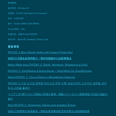
推荐配置:
操作系统：Windows 10
处理器：2.3 GHz Intel Quad Core Processor
内存：8 GB RAM
显卡：Nvidia & AMD (1GB VRAM)
DirectX 版本：9.0c
存储空间：需要 83 GB 可用空间
支持 VR：SteamVR. Standing or Room Scale
更多语言
PAYDAY 2 Mod: Master Heists with Instant Power-Ups!
收获日2无限血条弹药耐力！黑科技骚操作让劫匪横着走
Mods Ultime pour PAYDAY 2: Santé, Munitions, Résistance & Plus!
PAYDAY 2: Gott-Modus & Ammo-Boost – Heist-Mods für Overkill-Action
Mods PAYDAY 2: Trucos Épicos y Movimientos Hardcore
PAYDAY 2 수정 도구로 완벽한 하이스트 전략 구축! 초보자부터 고수까지 생존율 극대
화 & 고효율 플레이
ペイデイ2の神スキルで戦術の常識を破壊！無敵ステータスと無限弾薬で伝説の強盗を
遂行
Mod PAYDAY 2: Vantagens Táticas para Assaltos Épicos
劫薪日2無雙模式神裝解放！無限血量彈藥搭配雷射射擊全功能破解指南