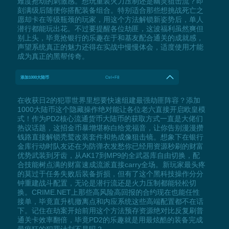
难度抢劫的刺激感。想玩重装火力压制还是幽灵狙击流？即
刻满级后随便你搭配装备组合。特别适合那些想挑战死亡之
愿却卡在等级瓶颈的玩家，用这个方法解锁新姿势后，单人
潜行都能玩出花。不过要提醒各位劫匪，这波福利虽然爽但
别上头，毕竟抢银行的乐趣在于和基友配合通关的成就感，
声望系统真正的魅力还得在实战中慢慢体会，适度使用才能
成为真正的黑帮传奇。
添加1000大陆币
Ctrl+F8
在收获日2的犯罪世界里想要快速组建最强劫匪阵容？添加
1000大陆币这个隐藏操作绝对能让各位老六直接开启欧皇模
式！作为PD2核心流通货币大陆币的获取方式一直是大佬们
热议话题，这招金币暴增堪称白给党福音，让你告别漫漫攒
钱路直接解锁秃鹫改装套件和热成像狙击镜。想象下在银行
金库行动时队友还在为防弹衣发愁你已经用资源秒刷的财富
优势武装到牙齿，从AK17到MP9的全武器库自由切换，配
合技能树点满的财富速成流派直接carry全场。新玩家最头疼
的莫过于任务失败后装备折损，但有了这个黑科技操作分分
钟重建战斗配置，无论是潜行流还是火力压制都能轻松切
换。CRIME.NET上那些高风险高回报的合约现在也能任性
接单，毕竟直升机撤离点和内应系统这些高端配置都不在话
下。记住在劫案开始前用这个方法预存资源绝对比反复刷普
通关卡效率翻倍，毕竟PD2的乐趣就是用最炫酷的装备完成
最疯狂的犯罪计划不是吗？