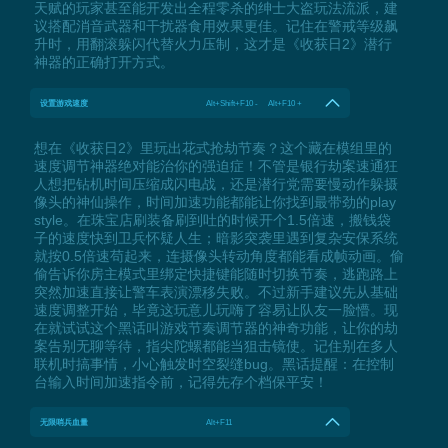
天赋的玩家甚至能开发出全程零杀的绅士大盗玩法流派，建
议搭配消音武器和干扰器食用效果更佳。记住在警戒等级飙
升时，用翻滚躲闪代替火力压制，这才是《收获日2》潜行
神器的正确打开方式。
设置游戏速度
Alt+Shift+F10 - Alt+F10 +
想在《收获日2》里玩出花式抢劫节奏？这个藏在模组里的
速度调节神器绝对能治你的强迫症！不管是银行劫案速通狂
人想把钻机时间压缩成闪电战，还是潜行党需要慢动作躲摄
像头的神仙操作，时间加速功能都能让你找到最带劲的play
style。在珠宝店刷装备刷到吐的时候开个1.5倍速，搬钱袋
子的速度快到卫兵怀疑人生；暗影突袭里遇到复杂安保系统
就按0.5倍速苟起来，连摄像头转动角度都能看成帧动画。偷
偷告诉你房主模式里绑定快捷键能随时切换节奏，逃跑路上
突然加速直接让警车表演漂移失败。不过新手建议先从基础
速度调整开始，毕竟这玩意儿玩嗨了容易让队友一脸懵。现
在就试试这个黑话叫游戏节奏调节器的神奇功能，让你的劫
案告别无聊等待，指尖陀螺都能当狙击镜使。记住别在多人
联机时搞事情，小心触发时空裂缝bug。黑话提醒：在控制
台输入时间加速指令前，记得先存个档保平安！
无限哨兵血量
Alt+F11