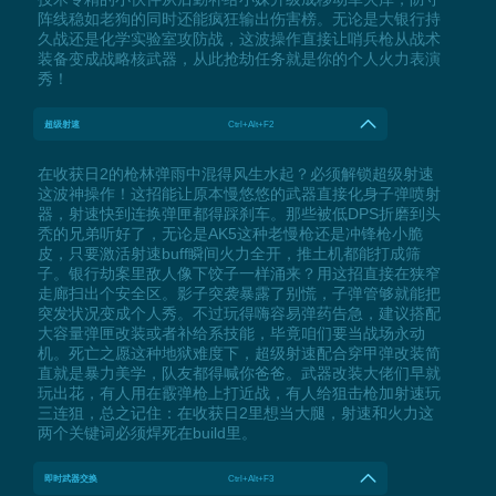
阵线稳如老狗的同时还能疯狂输出伤害榜。无论是大银行持
久战还是化学实验室攻防战，这波操作直接让哨兵枪从战术
装备变成战略核武器，从此抢劫任务就是你的个人火力表演
秀！
超级射速
Ctrl+Alt+F2
在收获日2的枪林弹雨中混得风生水起？必须解锁超级射速
这波神操作！这招能让原本慢悠悠的武器直接化身子弹喷射
器，射速快到连换弹匣都得踩刹车。那些被低DPS折磨到头
秃的兄弟听好了，无论是AK5这种老慢枪还是冲锋枪小脆
皮，只要激活射速buff瞬间火力全开，推土机都能打成筛
子。银行劫案里敌人像下饺子一样涌来？用这招直接在狭窄
走廊扫出个安全区。影子突袭暴露了别慌，子弹管够就能把
突发状况变成个人秀。不过玩得嗨容易弹药告急，建议搭配
大容量弹匣改装或者补给系技能，毕竟咱们要当战场永动
机。死亡之愿这种地狱难度下，超级射速配合穿甲弹改装简
直就是暴力美学，队友都得喊你爸爸。武器改装大佬们早就
玩出花，有人用在霰弹枪上打近战，有人给狙击枪加射速玩
三连狙，总之记住：在收获日2里想当大腿，射速和火力这
两个关键词必须焊死在build里。
即时武器交换
Ctrl+Alt+F3