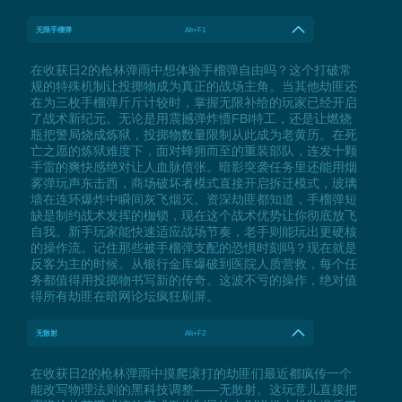
无限手榴弹
Alt+F1
在收获日2的枪林弹雨中想体验手榴弹自由吗？这个打破常
规的特殊机制让投掷物成为真正的战场主角。当其他劫匪还
在为三枚手榴弹斤斤计较时，掌握无限补给的玩家已经开启
了战术新纪元。无论是用震撼弹炸懵FBI特工，还是让燃烧
瓶把警局烧成炼狱，投掷物数量限制从此成为老黄历。在死
亡之愿的炼狱难度下，面对蜂拥而至的重装部队，连发十颗
手雷的爽快感绝对让人血脉偾张。暗影突袭任务里还能用烟
雾弹玩声东击西，商场破坏者模式直接开启拆迁模式，玻璃
墙在连环爆炸中瞬间灰飞烟灭。资深劫匪都知道，手榴弹短
缺是制约战术发挥的枷锁，现在这个战术优势让你彻底放飞
自我。新手玩家能快速适应战场节奏，老手则能玩出更硬核
的操作流。记住那些被手榴弹支配的恐惧时刻吗？现在就是
反客为主的时候。从银行金库爆破到医院人质营救，每个任
务都值得用投掷物书写新的传奇。这波不亏的操作，绝对值
得所有劫匪在暗网论坛疯狂刷屏。
无散射
Alt+F2
在收获日2的枪林弹雨中摸爬滚打的劫匪们最近都疯传一个
能改写物理法则的黑科技调整——无散射。这玩意儿直接把