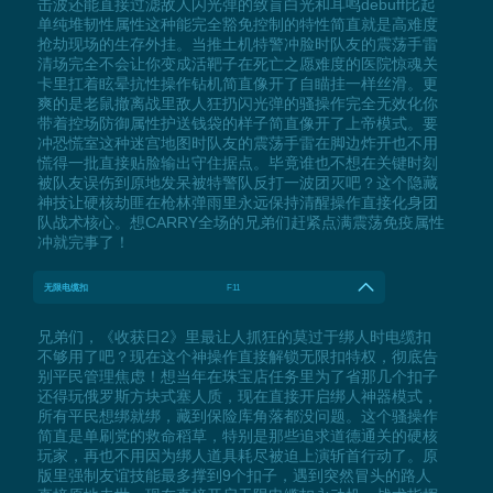
击波还能直接过滤敌人闪光弹的致盲白光和耳鸣debuff比起
单纯堆韧性属性这种能完全豁免控制的特性简直就是高难度
抢劫现场的生存外挂。当推土机特警冲脸时队友的震荡手雷
清场完全不会让你变成活靶子在死亡之愿难度的医院惊魂关
卡里扛着眩晕抗性操作钻机简直像开了自瞄挂一样丝滑。更
爽的是老鼠撤离战里敌人狂扔闪光弹的骚操作完全无效化你
带着控场防御属性护送钱袋的样子简直像开了上帝模式。要
冲恐慌室这种迷宫地图时队友的震荡手雷在脚边炸开也不用
慌得一批直接贴脸输出守住据点。毕竟谁也不想在关键时刻
被队友误伤到原地发呆被特警队反打一波团灭吧？这个隐藏
神技让硬核劫匪在枪林弹雨里永远保持清醒操作直接化身团
队战术核心。想CARRY全场的兄弟们赶紧点满震荡免疫属性
冲就完事了！
无限电缆扣
F11
兄弟们，《收获日2》里最让人抓狂的莫过于绑人时电缆扣
不够用了吧？现在这个神操作直接解锁无限扣特权，彻底告
别平民管理焦虑！想当年在珠宝店任务里为了省那几个扣子
还得玩俄罗斯方块式塞人质，现在直接开启绑人神器模式，
所有平民想绑就绑，藏到保险库角落都没问题。这个骚操作
简直是单刷党的救命稻草，特别是那些追求道德通关的硬核
玩家，再也不用因为绑人道具耗尽被迫上演斩首行动了。原
版里强制友谊技能最多撑到9个扣子，遇到突然冒头的路人