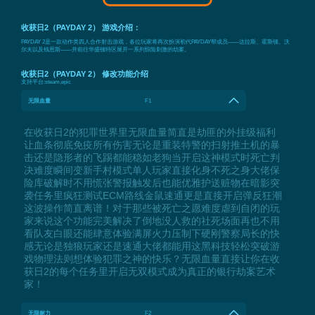
收获日2（PAYDAY 2） 游戏介绍：
PAYDAY 2是一款动作类四人合作射击游戏，各位玩家将再次扮演初代PAYDAY帮成员——达拉斯、霍斯顿、沃
尔夫以及钱恩斯——并前往华盛顿特区展开一系列惊险刺激的劫案。
收获日2（PAYDAY 2） 修改功能介绍
支持平台:
steam,epic
无限血量
F1
在收获日2的犯罪世界里无限血量简直是劫匪的外挂级福利
让血条彻底免疫所有伤害无论是重装特警的扫射推土机的暴
击还是隐形者的飞踢都能稳如老狗当开启这神模式时死亡判
决难度瞬间变新手村模式单人玩家直接化身不死之身大佬保
险库破解时不用慌张警报触发后也能优雅护送赃物在暗影突
袭任务里疯狂测试ECM路线金鼠速通更是直接开启弹反狂潮
这波操作简直离谱！对于那些被死亡之愿难度虐到自闭的玩
家来说这个功能完美解决了倒地没人救的社死场面再也不用
看队友白眼还能肆意体验满屏火力压制下硬刚警察局长的快
感无论是独狼玩家还是速通大佬都能用这黑科技轻松突破游
戏物理法则想体验犯罪之神的快乐？无限血量直接让你在收
获日2的每个任务里开启无双模式成为真正的银行劫案艺术
家！
无限耐力
F2