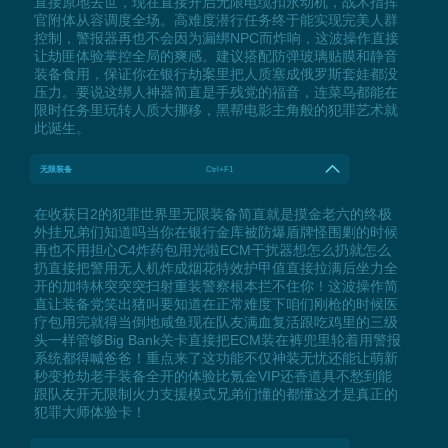
直接原地去世，现在直接开启无限电缆扣永动机，战术指挥
官附体从容调度全场。高难度潜行任务终于能实现完美人群
控制，警报器再也不会因为漏绑NPC而炸响，这波操作直接
让劫匪体验掌控全局的爽感。建议搭配防弹玻璃贴膜和静音
装备食用，保证你在银行劫案里把人质塞成俄罗斯套娃都没
压力。要说这绑人神器简直是手残党的福音，连菜鸟都能在
限时任务里玩转人质大挪移，黑帮电影主角般的犯罪艺术就
此诞生。
无限装备
Ctrl+F1
在收获日2的犯罪世界里无限装备简直就是摸金老六的终极
外挂兄弟们知道吗当你在银行金库被防爆盾牌怪围剿的时候
再也不用担心C4炸药包用光啦ECM干扰器想怎么扔就怎么
扔直接把警用无人机炸成烟花特效护甲值直接拉满后坐力全
开的加特林突突突扫射重装警察根本拦不住你！这波操作简
直让装备党笑出猪叫要知道在正常难度下咱们刚枪的时候医
疗包用完就得当倒地咸鱼现在队友满血复活跟吃鸡里的三级
头一样管够Big Bank关卡直接把ECM装在裤兜里轮着用警报
系统都得喊爸爸！重点来了这功能不仅神装无忧还能让萌新
秒变抢劫老手装备全开的体验比氪金VIP还香道具不愁到能
跟队友开无限制火力支援模式兄弟们懂的都懂这才是真正的
犯罪大师体验卡！