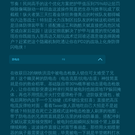
节奏！民间高手的这个优化方案把护甲值压到75%却让惩罚
移除像喝脉动一样回血这波操作简直把生存与效率玩成了双
截棍！纵火者第三天扛着金块狂奔撤离点的时候队友都得喊
你六边形战士！特别是火力压制区拉队友的时候这机动性就
是活体防弹装甲车！搭配搬运工和跑酷天赋直接把高危区域
变成自家后花园！这设定彻底解决了护甲与速度的世纪难题
现在你既能当人形高达又能玩战术迂回谁还愿意做选择困难
户？赶紧把这个隐藏机制吃透让你在PD2的战场上化身防弹
闪电侠！
防电击
F8
在收获日2的钢铁洪流中被电击枪敌人锁住可太难受了兄
弟！这个幽灵树的防电击（电击克星/抗电/击退）神技简直
就是你的救命稻草。基础版自带30%概率被动击退电击枪敌
人，让你在暗影突袭这种潜行局里被电到也能原地TP躲回掩
体，再也不用慌乱开火打空霰弹枪子弹。进阶版更骚包，被
电后两秒内反手一个互动键（E/F键位党狂喜）直接把高压
电流反弹给对面，看着Taser敌人原地吃自己大招是不是超
带感？特别是在死亡之愿模式这种电击枪敌人刷屏的地图，
带了防电击的兄弟简直就是队伍里的移动防暴盾。搭配冲刺
天赋玩霍克斯顿突围时，被电到也能瞬间反制接个肾上腺素
继续刚枪，这波操作直接让对面节奏崩盘。那些用火焰喷射
器的疯子最需要这个技能，毕竟被电一下就是半管燃料打水