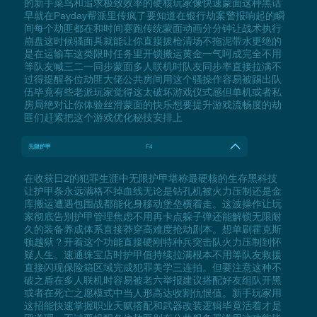
的新手菜鸟和追求极致效率的硬核玩家像快速蒙面这种黑话
早就在Payday帮派里传疯了要知道在银行劫案警报响起的瞬
间每个劫匪都在和时间赛跑传统蒙面动画分分钟让战术执行
崩盘这时候骚面具就能让你直接拔枪清场不拖泥带水更绝的
是在运输车这类限时任务里开锁搬运黄金一气呵成完全不用
等队友喊三二一同步蒙面多人联机时队友同步率直接拉满不
过得提醒各位劫匪大佬公共房间用这个骚操作容易被踢出队
伍毕竟有些老派玩家觉得这太破坏游戏仪式感但单机或者私
房局绝对让你体验丝滑蒙面的快乐想要提升游戏流畅度的劫
匪们赶紧把这个游戏优化秘技安排上
无限护甲
F4
在收获日2的犯罪生涯中无限护甲堪称最硬核的生存黑科技
让护甲条永远满格不掉血线无论是钻孔机被火力压制还是金
库搬运遭遇包围战都能化身移动堡垒横着走。这波操作让玩
家彻底告别护甲管理焦虑不用再卡点躲子弹还能解锁无限耐
久的装备养成体系直接莽穿高难度抢劫剧本。想单刷霍克斯
顿越狱？开着这个功能直接硬刚特种兵突击队火力压制到怀
疑人生。速通珠宝店时护甲值持续拉满根本不用等队友救援
直接闪现保险箱区域完成犯罪美学三连拍。但要注意这种不
破之盾在多人联机时容易被老六举报建议搭配好友组队开黑
或者在死亡之愿模式中当人形高达收割仇恨值。新手玩家用
这招能快速掌握职业天赋搭配和武器改装逻辑毕竟活着才是