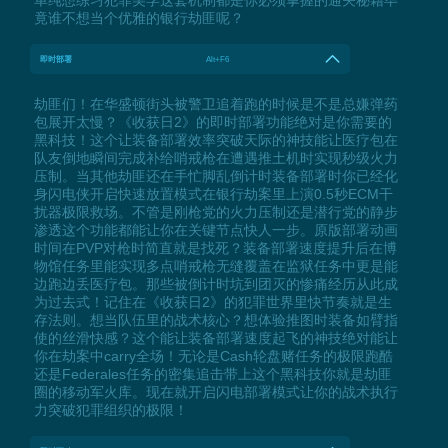
竟谁不想当个优雅的银行劫匪呢？
即时部署
Alt+F6
劫匪们！在华盛顿街头被警卫追着跑的时候是不是总嫌弹药
包展开太慢？《收获日2》的即时部署功能绝对是你需要的
黑科技！这个让装备部署效率突破天际的神技能让医疗包在
队友倒地瞬间完成补给哨戒枪在遭遇推土机时实现秒级火力
压制。当其他劫匪还在手忙脚乱倒计时装备部署时你已经化
身闪电侠开启快速放置模式在银行劫案里上演0.5秒ECM干
扰器极限救场。不管是刚枪党的火力压制还是潜行党的静步
渗透这个功能都能让你在关键节点快人一步。原版部署动画
时间在PVP对枪时简直就是找死？装备部署速度提升后在博
物馆任务里能实现多点哨戒枪无缝覆盖在监狱任务中更是能
边跑边丢医疗包。那些被倒计时坑到团灭的惨痛经历从此成
为过去式！记住在《收获日2》的犯罪世界里快节奏就是生
存法则。想当队伍里的战术核心？想体验推图时装备如臂指
使的丝滑快感？这个能让装备部署速度起飞的神技绝对能让
你在劫案中carry全场！无论是Cash轮盘赌任务的极限跑酷
还是Federales任务的密集追击带上这个黑科技你就是劫匪
圈的移动军火库。现在就开启闪电部署模式让你的战术执行
力突破犯罪组织的极限！