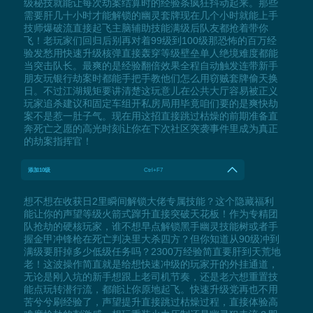
级秘技就能让每次劫案结算时的经验条疯狂抖动起来。那些
需要肝几十小时才能解锁的幽灵套牌现在几个小时就能上手
技师爆破流直接起飞主脑辅助技能满级后队友都抢着带你
飞！老玩家们回归后别再对着99级到100级那恐怖的百万经
验发愁用快速升级核弹直接轰穿等级壁垒单人绝境难度都能
当突击队长。最爽的是经验翻倍效果全程自动触发连带新手
朋友玩银行劫案时都能手把手教他们怎么用窃贼套牌偷天换
日。不过江湖规矩要讲清楚这玩意儿在公共大厅容易被正义
玩家追杀建议和固定车组开私房局用毕竟咱们要的是爽快劫
案不是惹一肚子气。现在用这招直接跳过枯燥的前期准备直
奔死亡之愿的高光时刻让你在下次社区突袭事件里成为真正
的劫案指挥官！
添加10级
Ctrl+F7
想不想在收获日2里瞬间解锁大佬专属技能？这个隐藏福利
能让你的声望等级火箭式蹿升直接突破天花板！作为专精团
队抢劫的硬核玩家，谁不想早点解锁黑手幽灵技能树或者手
握金甲冲锋枪在死亡判决里大杀四方？但你知道从90级冲到
满级要肝掉多少低级任务吗？2300万经验简直要肝到天荒地
老！这波操作简直就是给想快速冲级的玩家开的外挂通道，
无论是刚入坑的新手想跟上老司机节奏，还是老六想重置技
能点玩转潜行流，都能让你原地起飞。快速升级党再也不用
苦兮兮刷经验了，声望提升直接跳过枯燥过程，直接体验高