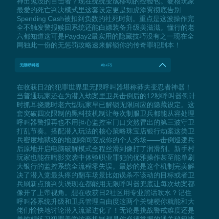
神出鬼没的目击者？现在统统变成移动的经验包。硬核玩家
最爱的死亡判决模式里这套设定更是如虎添翼彻底告别
Spending Cash被扣到负数的社死时刻。重点是这波操作完
全不触发警报赎回系统还能白嫖装备升级美滋滋。懂行的老
六都知道这可是Payday2最实用的隐藏技巧没有之一现在全
网独此一份的无惩罚攻略速来解锁你的传奇罪犯剧本！
无限呼叫器
Alt+F5
在收获日2的犯罪世界里无限呼叫器堪称莽夫变忍者神器！
当普通玩家还在为潜入劫案里卫兵击倒后的12秒呼叫器倒计
时抓耳挠腮时老六型玩家早已解锁无限回应的隐藏设定。这
套突破四次限制的黑科技机制让每次制服卫兵都能从容处理
呼叫器警报再也不用担心监控室门口突然冒出的第三波守卫
打乱节奏。搭配潜入玩法的核心策略珠宝店银行劫案这类卫
兵密度地狱级的地图瞬间变成你的个人秀场——击倒巡逻兵
后原地开启电脑破解模式全程丝滑到像打了润滑剂。新手村
玩家也能在暗影突袭中体验职业罪犯的优雅操作甚至能单刷
大银行的监控系统全流程零失误。最妙的是这个机制完美解
决了潜入党最头疼的翻车场景比如误杀不该动的目标或者卫
兵刷新点预判失误现在都能用无限呼叫器兜底让每次劫案都
像开了上帝视角。想在收获日2社区用专业黑话吹水？记住
呼叫器系统升级和卫兵管理自由度这两个关键梗你就能和大
佬们愉快地讨论潜入流派进化了！无论是挑战警戒难度还是
单纯想练习犯罪美学这套机制都是你必须掌握的通关秘籍毕