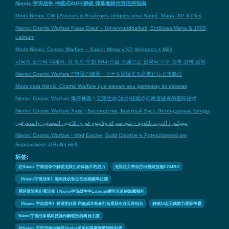
Nienix:宇宙战争 神模式BUFF解锁 弹幕地狱丝滑连招指南
Mods Nienix: CW | Astuces & Stratégies Uniques pour Santé, Mana, XP & Plus
Nienix: Cosmic Warfare Krass Drauf – Unverwundbarkeit, Endloses Mana & 1000
Latinum
Mods Nienix: Cosmic Warfare – Salud, Mana y XP Ilimitados + Más
니닉스 코스믹 워페어: 갓 모드·무한 마나·스킬 스팸으로 전략적 우주 전투 완벽 정복
Nienix: Cosmic Warfareで無限の健康・マナを実現する必携ビルド攻略法
Mods para Nienix: Cosmic Warfare que elevam seu gameplay às estrelas
Nienix: Cosmic Warfare 爆肝神器！无限生命/法力/技能冷却爽度破表的星际秘术
Nienix: Cosmic Warfare Хаки | Бессмертие, Быстрый Буст, Легендарные Билды
نيينيكس: الحرب الكونية - خلود معركة ولاتينوم فوري للاعبين المبتدئين والمحترفين
Nienix: Cosmic Warfare - Mod Epiche, Build Creative e Potenziamenti per
Sopravvivere al Bullet Hell
标签:
在Nienix:宇宙战争中解锁无限生命体验不朽战力
无限法力带你打出最炫技能COMBO
《Nienix宇宙战争》黑科技机制让你技能频率拉满
星际冒险家们看过来！Nienix宇宙战争中Latinum瞬间充值的隐藏福利
《Nienix:宇宙战争》资源党狂喜 用低成本装备打造星际生存王炸组合
解锁10点天赋助力星际争霸
Nienix宇宙战争黑科技操作解锁技能树自由度
在Nienix:宇宙战争中解锁Xinthu派系的弹幕地狱制胜利器