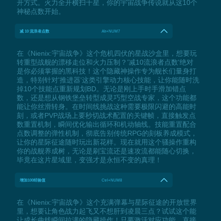
开方式。火力全开横扫千星，你的宇宙战争传说就从这10个
神秘点数开始。
减 10 流浪者点数
Alt+NUM7
在《Nienix:宇宙战争》这个危机四伏的星战沙盒里，想要玩
转重型战舰的漂移走位和火力压制？'减10流浪者点数'绝对
是你必须掌握的黑科技！这个隐藏神操作专为舰长们量身打
造，特别针对'推进器'这类引擎动力核心技能，让你能随时洗
掉10个技能点重新规划BD。无论是刚上手时手滑加错点
数，还是想从钢铁堡垒转型成灵巧型空战专家，这个功能都
能让你丝滑转身。在时间线挑战这种需要极限闪避的高能时
刻，或者PVP战场上要秒切战术配置的关键帧，直接触发点
数重置机制，瞬间优化输出循环和机动轴线。技能重置配合
点数调整的弹性机制，彻底告别传统RPG的刻板养成模式，
让你的星际征途随时玩出新花样。现在就用这个骚操作重构
你的战舰养成树，无论是刷宝流还是速攻流都能随心切换，
毕竟在这片星域里，变强才是永恒不变的真理！
增加100经验值
Ctrl+NUM8
在《Nienix:宇宙战争》这个充满弹幕与星际征途的开放世界
里，想要让角色战力起飞又不想肝到凌晨三点？试试这个能
让成长曲线瞬间拉满的隐藏操作！只要激活对应功能，直接