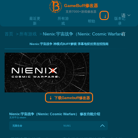
GameBuff修改器
支持7000+游戏修改器
语
下载Gamebuff
最近更
所有游
版本记
帮助
新
戏
录
首页
所有游戏
Nienix:宇宙战争（Nienix: Cosmic Warfare）
言
Nienix:宇宙战争 神模式BUFF解锁 弹幕地狱丝滑连招指南
下载Gamebuff修改器
Nienix:宇宙战争（Nienix: Cosmic Warfare） 修改功能介绍
支持平台:
steam
无限生命
NUM1