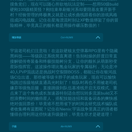
摸鱼党们，现在可以随心所欲地玩法定制——想用50级build
硬刚100级精英怪？刚结束单刷银河系却要陪基友重开新手
村？经验管理的终极奥义就是让成长曲线跟着你的游戏风格
扭成闪电战舰。记住在星海漂流时别让XP数值绑架了你的冒
险精神，毕竟真正的舰长都是用操作碾压数值的！
增加等级
Ctrl+NUM9
宇宙老司机们注意啦！在这款硬核太空弹幕RPG里有个隐藏
黑科技——等级跃迁系统简直离谱！告别枯燥的肝度日常直
接解锁传奇装备和终极技能树分支，让你的舰长从萌新秒变
星际指挥官。这波操作堪比氪金玩家的专属福利，无论是冲
40人PVP混战还是挑战时空裂隙BOSS，都能让你在银河战
场C位出道。那些被等级卡脖子的咸鱼玩家，现在可以愉快
地跳过练级地狱直通高光时刻了！组队时再也不用被老司机
嫌弃等级拖后腿，直接跳级到队伍基准线开启无双模式。重
点来了这个角色成长加速器特别适合想玩转多流派build又不
想浪费时间的懒癌星人，搭配技能连招和装备词条的爽快感
绝对值回票价！毕竟谁不想用省下的时间去研究战术编队或
者收集稀有蓝图呢？记住在Nienix:宇宙战争里真正的强者都
懂得合理利用这些快速升级捷径，毕竟生存才是硬道理！
子级
Alt+NUM9