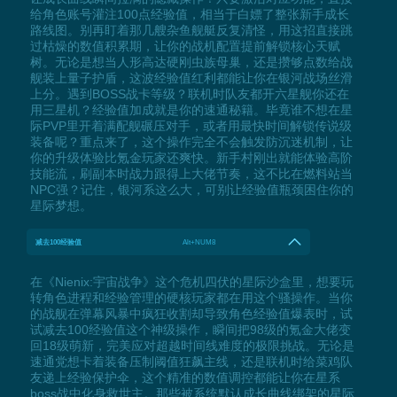
给角色账号灌注100点经验值，相当于白嫖了整张新手成长
路线图。别再盯着那几艘杂鱼舰艇反复清怪，用这招直接跳
过枯燥的数值积累期，让你的战机配置提前解锁核心天赋
树。无论是想当人形高达硬刚虫族母巢，还是攒够点数给战
舰装上量子护盾，这波经验值红利都能让你在银河战场丝滑
上分。遇到BOSS战卡等级？联机时队友都开六星舰你还在
用三星机？经验值加成就是你的速通秘籍。毕竟谁不想在星
际PVP里开着满配舰碾压对手，或者用最快时间解锁传说级
装备呢？重点来了，这个操作完全不会触发防沉迷机制，让
你的升级体验比氪金玩家还爽快。新手村刚出就能体验高阶
技能流，刷副本时战力跟得上大佬节奏，这不比在燃料站当
NPC强？记住，银河系这么大，可别让经验值瓶颈困住你的
星际梦想。
减去100经验值
Alt+NUM8
在《Nienix:宇宙战争》这个危机四伏的星际沙盒里，想要玩
转角色进程和经验管理的硬核玩家都在用这个骚操作。当你
的战舰在弹幕风暴中疯狂收割却导致角色经验值爆表时，试
试减去100经验值这个神级操作，瞬间把98级的氪金大佬变
回18级萌新，完美应对超越时间线难度的极限挑战。无论是
速通党想卡着装备压制阈值狂飙主线，还是联机时给菜鸡队
友递上经验保护伞，这个精准的数值调控都能让你在星系
boss战中化身救世主。那些被系统默认成长曲线绑架的星际