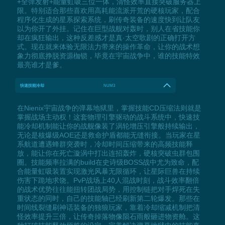
+全弹发射+能量虹吸三位一体，清怪效率直接突破服务器上
限。特别适合那些喜欢用高耗能流派开荒的硬核玩家，配合
程序化生成的星系探索系统，刷传奇装备的速度快到让队友
以为你开了外挂。记住在巨型战舰对轰时，别人在省技能你
却在疯狂输出，这种反差感才是真·太空歌剧的正确打开方
式。现在就来体验无限法力带来的操作革命，让你的战术想
象力彻底挣脱资源枷锁，毕竟在宇宙战争中，谁的技能特效
最亮谁才是爹。
快速技能冷却
NUM3
在Nienix宇宙战争的弹幕地狱里，掌握技能CD压缩法则就是
掌握战场主动权！这套物理引擎驱动的战斗系统中，快速技
能冷却机制能让你的战舰像装了涡轮增压引擎般持续输出，
无论是核爆级AOE还是救命护盾都能无缝衔接。当玩家在星
系航道遭遇蜂群突袭时，冷却时间压缩带来的高频技能释
放，能让你在死亡漩涡中打出连招轰炸，硬核突破虫群包围
圈。技能频率拉满的build在史诗级BOSS战中尤为致命，配
合能量虹吸装置实现激光风暴无限循环，让星际巨兽在持续
伤害下跪地求饶。PvP战场上40人混战时刻，战斗效率翻倍
的战术优势往往能扭转团战局势，用控制链把对手焊死在失
重状态的同时，自己的技能轴已经刷新第二轮爆发。那些在
时间线裂缝刷神话装备的独狼玩家，靠着冷却缩减机制把清
怪效率提升三倍，让传奇掉落物像陨石雨般砸进物资舱。这