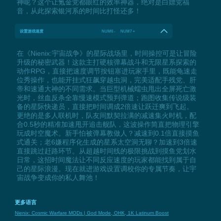
神呢？这个让氪金党都眼红的效率神器，绝对是白嫖党福
音，从此探索银河系的时间比打怪还多！
设置游戏速度
NUM6 - NUM7 +
在《Nienix:宇宙战争》的星际战场里，时间操控可是让冒险
升级的秘密武器！这款主打硬核弹幕战斗和无限星系探索的
动作RPG，直接把速度调节按钮塞进玩家手里，既能龟速走
位秀操作，也能开挂式狂飙穿越虫洞，完美适配手残党、肝
帝和速通大神的不同需求。当巨型机械蠕虫甩出全屏死亡激
光时，丝血反杀全靠慢速模式预判弹道；跑图收集传说级装
备的星际快递员，直接把时间调成2倍速让跃迁爽到飞起。
更绝的是多人联机时，队友间默契拉满的减速集火时机，配
合0.5秒的精准加速甩开追击舰队，这波操作简直把物理引擎
玩成时空魔术。新手怕被弹幕教做人？减速到0.1倍直接摸鱼
式通关；老6嫌程序化生成的星系太空洞无聊？加速到3倍速
直接跳过赶路环节。从超越时间线的极限挑战到摸鱼党划水
日常，这招时间魔法让不同反应速度的玩家都能找到属于自
己的星际浪漫。现在就进游戏设置调校你的专属节奏，让宇
宙战争变成你的私人舞池！
更多语言
Nienix: Cosmic Warfare MODs | God Mode, OHK, 1K Latinum Boost