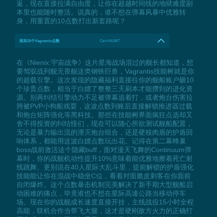
返，现在直接拉满自由度，让你在超越时间线的地狱难度副
本里也能随时整活。说真的，谁不想在弹幕风暴中优雅转
身，用重置的10点数打出新套路呢？
添加10个Vagrantis点数
Ctrl+NUM7
在《Nienix:宇宙战争》这片星海战场混过的舰长都知道，想
要驾驭战列舰无畏舰这类钢铁巨兽，Vagrantis技能树就是你
的超载引擎。这次发现的隐藏福利直接往你的舰船账户砸10
个珍贵点数，相当于白嫖了整整三天刷本才能攒到的进化资
源。别再纠结引擎动力不足被弹幕追着打，或者炮台伤害拉
胯被PVP小狗船戏耍，这波点数到账后直接解锁推进器过载
和炮台矩阵强化等黑科技。那些在技能树界面疯狂点选却又
舍不得投资的纠结怪们，现在可以随心所欲测试舰船配置，
无论是暴力输出流的湮灭炮台组合，还是硬核肉盾的护盾回
响体系，都能用这波白嫖点数玩出花。记得在第二幕蜂巢
boss战前激活这个隐藏buff，面对漫天飞舞的Continuum弹
幕时，你的战舰机动性提升10%意味着能优雅地擦着死亡射
线跳舞。更别说在40人星际大乱斗里，提前解锁的护盾强化
技能能让你在混战中稳坐C位，看着对面脆皮刺客在你面前
自闭爆炸。这个点数暴击机制完美解决了新手期大型舰船启
动困难的痛点，毕竟谁也不想在星际高速公路当移动停车
场。现在你的战舰成长速度直接开挂，主线战役15小时全程
高能，联机合作当带飞大腿，这才是硬刚敌方火力的正确打