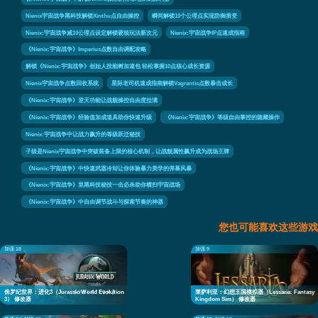
Nienix宇宙战争黑科技解锁Xinthu点自由操控
瞬间解锁10个公理点实现防御质变
Nienix:宇宙战争减10公理点设定解锁硬核玩法新次元
Nienix:宇宙战争IP点速成指南
《Nienix:宇宙战争》Imperius点数自由调配攻略
解锁《Nienix:宇宙战争》创始人技能树加速包 轻松掌握10点核心成长资源
Nienix宇宙战争点数回收系统
星际老司机速成指南解锁Vagrantis点数暴击成长
《Nienix:宇宙战争》逆天功能让战舰操控自由度拉满
《Nienix:宇宙战争》经验值加成道具助你快速升级
《Nienix:宇宙战争》等级自由掌控的隐藏操作
Nienix:宇宙战争中让战力飙升的等级跃迁秘技
子级是Nienix宇宙战争中突破装备上限的核心机制，让战舰属性飙升成为战场王牌
《Nienix:宇宙战争》中快速武器冷却让你体验暴力美学的弹幕风暴
《Nienix:宇宙战争》里黑科技秘技一击必杀助你横扫宇宙战场
《Nienix:宇宙战争》中自由调节战斗与探索节奏的神器
您也可能喜欢这些游戏
加强 18
加强 9
侏罗纪世界：进化3（Jurassic World Evolution
莱萨利亚：幻想王国模拟器（Lessaria: Fantasy
3） 修改器
Kingdom Sim） 修改器