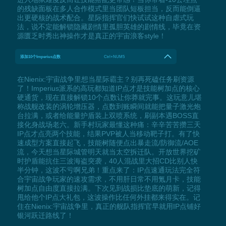
的残缺面板在多人合作模式里当团队短板担当，反而能倒逼
出更硬核的战术配合。星际指挥官们快试试这种自虐式玩
法，说不定能解锁隐藏剧情里孤胆英雄的剧情线，毕竟在资
源匮乏时秀出神操作才是真正的宇宙浪客style！
添加10个Imperius点数
Ctrl+NUM5
在Nienix:宇宙战争里想当星际霸主？别再死磕任务刷资源
了！Imperius派系的高玩都知道IP点才是技能树加点的核心
硬通货，现在直接解锁10个点数让你莽就完事。这玩意儿堪
称战舰改装的涡轮增压器，点数到账瞬间就能把量子激光炮
台拉满，或者给能量护盾装上双喷系统，刷副本遇BOSS直
接化身战场老六。新手村玩家最懂这种痛：辛辛苦苦攒三天
IP点才点亮两个技能，结果PVP被人当移动靶子打。有了快
速成型方案直接起飞，技能树随便点出暴走流/防御流/AOE
流，今天想当星际城管明天就当太空拆迁队。开放世界挖矿
时护盾能抗住三波海盗突袭，40人混战里大招CD比别人快
半分钟，这波不亏啊兄弟！重点来了：IP点速通玩法完全符
合宇宙战争玩家的速攻需求，不用肝日常不用氪月卡，技能
树加点自由度直接拉满。下次见到战损比垫底的萌新，记得
甩给他个IP点大礼包，这波操作比任何外挂都来得实在。记
住在Nienix:宇宙战争里，真正的舰队指挥官早就用IP点铺好
银河跃迁路线了！