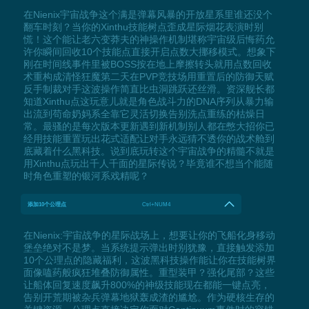
在Nienix宇宙战争这个满是弹幕风暴的开放星系里谁还没个
翻车时刻？当你的Xinthu技能树点歪成星际烟花表演时别
慌！这个能让老六变莽夫的神操作机制堪称宇宙级后悔药允
许你瞬间回收10个技能点直接开启点数大挪移模式。想象下
刚在时间线事件里被BOSS按在地上摩擦转头就用点数回收
术重构成清怪狂魔第二天在PVP竞技场用重置后的防御天赋
反手制裁对手这波操作简直比虫洞跳跃还丝滑。资深舰长都
知道Xinthu点这玩意儿就是角色战斗力的DNA序列从暴力输
出流到苟命奶妈系全靠它灵活切换告别洗点重练的枯燥日
常。最骚的是每次版本更新遇到新机制别人都在憋大招你已
经用技能重置玩出花式适配让对手永远猜不透你的战术舱到
底藏着什么黑科技。说到底玩转这个宇宙战争的精髓不就是
用Xinthu点玩出千人千面的星际传说？毕竟谁不想当个能随
时角色重塑的银河系戏精呢？
添加10个公理点
Ctrl+NUM4
在Nienix:宇宙战争的星际战场上，想要让你的飞船化身移动
堡垒绝对不是梦。当系统提示弹出时别犹豫，直接触发添加
10个公理点的隐藏福利，这波黑科技操作能让你在技能树界
面像嗑药般疯狂堆叠防御属性。重型装甲？强化尾部？这些
让船体回复速度飙升800%的神级技能现在都能一键点亮，
告别开荒期被杂兵弹幕地狱轰成渣的尴尬。作为硬核生存的