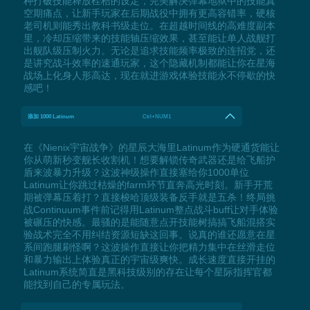
种打破技能释放桎梏的设定，完美解决弹幕地狱中的技能真
空期痛点，让新手玩家在后期战役中拥有更高容错率，硬核
老司机则能秀出教科书级走位。在超越时间线的高难度副本
里，冷却压缩带来的技能轴压缩效果，甚至能让单人战舰打
出舰队级压制火力。无论是追求技能频率极致的连招党，还
是讲究战斗效率的速通玩家，这个隐藏机制都能让你在星海
战场上化身人形高达，现在就进游戏体验技能永不停歇的快
感吧！
添加 1000 Latinum
Ctrl+NUM1
在《Nienix宇宙战争》的星辰大海里Latinum作为硬通货能让
你从萌新秒变舰长收割机！想要解锁传奇武器还是给飞船护
盾来波暴力升级？这波神级操作直接塞给你1000单位
Latinum让你跳过枯燥的farm环节直奔高光时刻。新手开荒
期被弹幕压着打？直接梭哈顶级装备反手就是五杀！终局挑
战Continuum事件前记得用Latinum整点战斗buff让对手体验
被碾压的快感。最骚的是能随意点开技能树搞搞飞船混搭实
验战术完全不用纠结资源短缺这回事。说真的谁还愿意在星
系间跑腿刷怪啊？这波操作直接让你把精力集中在丝滑走位
和暴力输出上体验真正的宇宙级爽快。成长速度直接开挂的
Latinum系统简直是黑科技级别的存在让每个星际指挥官都
能找到自己的专属玩法。