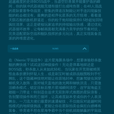
超越难度的史诗BOSS战中，当虚空巨兽展开能量护盾的瞬
间，你的脉冲武器就能无缝衔接打出成吨伤害；在40人混战
的星际要塞争夺战里，密集的弹道压制能让对手连闪现躲技
能的机会都没有。最爽的是程序化星系的无尽怪潮，看着漫
天陨石般的敌机群逼近，你的粒子炮却能保持0.5秒超短回转
疯狂清屏。这正是硬核玩家追求的持续输出快感，通过优化
武器循环效率，让每帧画面都充满暴力美学的快节奏对抗，
完美适配星际空战和舰队指挥的多元玩法，真正实现装备流
派的跨维度进化。
一击必杀
NUM5
在《Nienix:宇宙战争》这片星海厮杀场中，想要体验秒杀敌
舰的爽快感？试试这招神级操作！无论是弹幕地狱还是
BOSS战，秒杀敌人从未如此轻松。当玩家在开荒期被精英
怪血条折磨到怀疑人生，或是刷宝时被成群战舰围殴到手忙
脚乱，这个隐藏神技绝对能让你原地封神。想象驾驶虫洞穿
梭机突入敌阵，面对铺天盖地的激光网和钢铁洪流，只需激
活瞬杀模式，锁定目标后整片星域瞬间清空，连宇宙海盗王
都能一刀带走！特别适合追求无双割草式推图的星际浪客，
告别繁琐操作和死亡循环，让高难度副本变成你的个人表演
舞台。一刀流大佬们最爱的速通秘技，不仅能应对超越时间
线模式的地狱级挑战，更能让你在星际拍卖会疯狂白嫖稀有
装备。毕竟谁不想在星海争霸中当个挂机就能躺赢的宇宙战