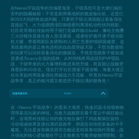
在Nienix宇宙战争的浩瀚星海里，子级系统可是大佬们疯狂
安利的隐藏秘籍！不管是刷弹幕地狱的脆皮输出机，还是扛
BOSS大招的铁血战列舰，只要把子级点满就能让装备强化
直接起飞，火力值蹭蹭涨防御值硬到离谱机动性快到残影。
社区老哥都在传如何用子级打造爆炸输出build，像给主炮叠
三火控模块直接化身人形清屏器，或者给护盾升满子级当联
机大腿，带着萌新队友硬刚40人死亡竞赛的地狱级难度。这
系统最绝的是让角色进程的自由度突破天际，不想当数值怪
的玩家可以玩转装备强化的微操流，手残党也能靠子级加成
逆袭成为carry全场的战神。从时间线终局战役到PVP团队
战，子级带来的火力暴增和推进系统升级，简直能让战舰变
身星际BUG存在。现在打开社区搜索子级攻略，海量大佬正
在分享如何用装备强化突破战力天花板，毕竟在Nienix宇宙
战争里，真正的银河霸主都是把子级拉满的狠角色！
快速武器冷却
NUM4
在《Nienix:宇宙战争》的星辰大海里，快速武器冷却堪称物
理弹幕流玩家的神技。当敌方战舰群在量子星云中疯狂输出
时，这项黑科技能让你的激光炮台像打了鸡血般疯狂旋转，
冷却缩减效果直接拉满武器效率，彻底告别传统装备的卡手
尴尬。无论是改装幽灵级突击舰还是组装泰坦级歼星舰，战
斗强化的核心逻辑都在于让主炮射击节奏突破物理限制。在