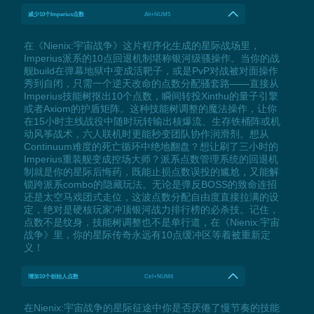
减少10个Imperius点数
Alt+NUM5
在《Nienix:宇宙战争》这片程序化生成的星际战场里，
Imperius派系的10点回退机制堪称银河级骚操作。当你的战
舰build在弹幕地狱中变成活靶子，或是PvP对战被对面操作
秀到自闭，只需一个逆天改命的点数分配骚套路——直接从
Imperius技能树抠出10个点数，瞬间转投Xinthu的量子引擎
或者Axiom的护盾矩阵。这种技能树调整的魔法操作，让你
在15小时主线战役中随时玩转输出核爆流、生存铁桶阵或机
动风筝战术，六人联机时更能秒变团队协作润滑剂。想从
Continuum难度的死亡循环中绝地翻盘？想让刷了三小时的
Imperius重装舰变成控场大师？派系点数管理系统的回退机
制就是你的星际后悔药，既能止损点数误投的尴尬，又能解
锁跨派系combo的隐藏玩法。无论是弹反BOSS的致命连招
还是太空马戏团式走位，这波点数分配自由度直接拉满的设
定，绝对是硬核玩家冲顶银河战力排行榜的必杀技。记住，
点数不是纹身，技能树调整也不是单行道，在《Nienix:宇宙
战争》里，你的星际传奇永远有10点缓冲区等着被重新定
义！
增加10个创始人点数
Ctrl+NUM6
在Nienix:宇宙战争的星际征途中你是否厌倦了慢节奏的技能