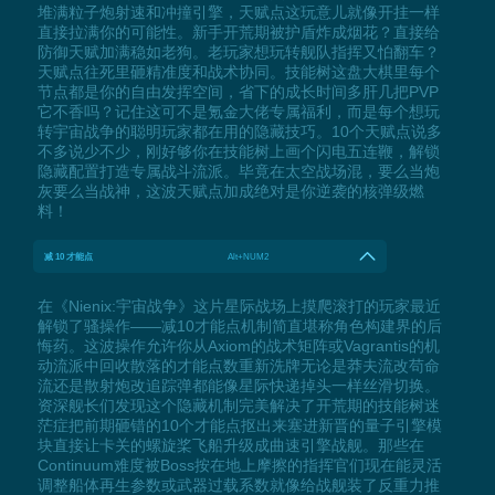
堆满粒子炮射速和冲撞引擎，天赋点这玩意儿就像开挂一样
直接拉满你的可能性。新手开荒期被护盾炸成烟花？直接给
防御天赋加满稳如老狗。老玩家想玩转舰队指挥又怕翻车？
天赋点往死里砸精准度和战术协同。技能树这盘大棋里每个
节点都是你的自由发挥空间，省下的成长时间多肝几把PVP
它不香吗？记住这可不是氪金大佬专属福利，而是每个想玩
转宇宙战争的聪明玩家都在用的隐藏技巧。10个天赋点说多
不多说少不少，刚好够你在技能树上画个闪电五连鞭，解锁
隐藏配置打造专属战斗流派。毕竟在太空战场混，要么当炮
灰要么当战神，这波天赋点加成绝对是你逆袭的核弹级燃
料！
减 10 才能点
Alt+NUM2
在《Nienix:宇宙战争》这片星际战场上摸爬滚打的玩家最近
解锁了骚操作——减10才能点机制简直堪称角色构建界的后
悔药。这波操作允许你从Axiom的战术矩阵或Vagrantis的机
动流派中回收散落的才能点数重新洗牌无论是莽夫流改苟命
流还是散射炮改追踪弹都能像星际快递掉头一样丝滑切换。
资深舰长们发现这个隐藏机制完美解决了开荒期的技能树迷
茫症把前期砸错的10个才能点抠出来塞进新晋的量子引擎模
块直接让卡关的螺旋桨飞船升级成曲速引擎战舰。那些在
Continuum难度被Boss按在地上摩擦的指挥官们现在能灵活
调整船体再生参数或武器过载系数就像给战舰装了反重力推