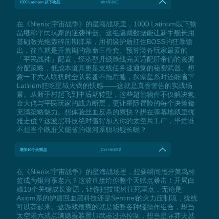
1000 Latinum 以下物品
Alt+NUM1
在《Nienix:宇宙战争》的星海战场里，1000 Latinum以下物
品堪称平民玩家的逆袭神器。这组隐藏数据能让新手舰长用
基础激光炮轰碎前期弹幕，用初级护盾扛住BOSS的狂暴输
出，简直就是开荒期的救命三件套。预算装备玩家最爱的
「平民战神」配置，经济型升级路线完美适配肝帝们的资源
分配策略，低成本道具更是支线任务速通党的秘密武器。想
象一下六人联机时全队装备不拖后腿，探索星系时还能省下
Latinum狂吃星域火锅的快感——这就是真香警告的实战场
景。从新手村起飞到中后期转型，这些超值物件不仅解决氪
金大佬与平民玩家的战力断层，更让星际冒险的每个决策都
充满策略魅力。想体验丝血反杀的爽快？想在弹幕地狱里优
雅走位？这波黑科技绝对值得加入你的太空兵工厂，毕竟谁
不想当个既肝又能省的银河系聪明舰长呢？
增加10个天赋点
Ctrl+NUM2
在《Nienix:宇宙战争》的星海战场里，想要瞬间甩开菜鸟标
签成为银河系老六？这波直接给你整个天赋点暴击！开局白
嫖10个关键成长资源，让你把技能树往死里点，无论是
Axiom系的护盾回血黑科技还是Sentinel的火力压制流，统统
可以莽起来。这游戏最爽的就是能整各种骚操作组合，想当
太空老六就点满隐匿装置加武器过热控制，想当星际莽夫就