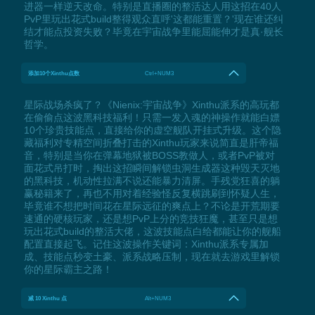
进器一样逆天改命。特别是直播圈的整活达人用这招在40人
PvP里玩出花式build整得观众直呼'这都能重置？'现在谁还纠
结才能点投资失败？毕竟在宇宙战争里能屈能伸才是真·舰长
哲学。
添加10个Xinthu点数
Ctrl+NUM3
星际战场杀疯了？《Nienix:宇宙战争》Xinthu派系的高玩都
在偷偷点这波黑科技福利！只需一发入魂的神操作就能白嫖
10个珍贵技能点，直接给你的虚空舰队开挂式升级。这个隐
藏福利对专精空间折叠打击的Xinthu玩家来说简直是肝帝福
音，特别是当你在弹幕地狱被BOSS教做人，或者PvP被对
面花式吊打时，掏出这招瞬间解锁虫洞生成器这种毁天灭地
的黑科技，机动性拉满不说还能暴力清屏。手残党狂喜的躺
赢秘籍来了，再也不用对着经验怪反复横跳刷到怀疑人生，
毕竟谁不想把时间花在星际远征的爽点上？不论是开荒期要
速通的硬核玩家，还是想PvP上分的竞技狂魔，甚至只是想
玩出花式build的整活大佬，这波技能点白给都能让你的舰船
配置直接起飞。记住这波操作关键词：Xinthu派系专属加
成、技能点秒变土豪、派系战略压制，现在就去游戏里解锁
你的星际霸主之路！
减 10 Xinthu 点
Alt+NUM3