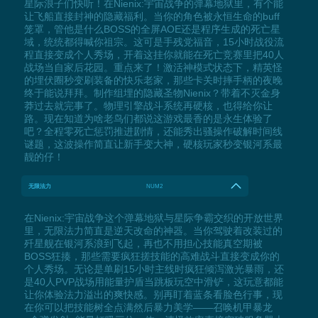
星际浪子们快听！在Nienix:宇宙战争的弹幕地狱里，有个能
让飞船直接封神的隐藏福利。当你的角色被永恒生命的buff
笼罩，管他是什么BOSS的全屏AOE还是程序生成的死亡星
域，统统都得喊你祖宗。这可是手残党福音，15小时战役流
程直接变成个人秀场，开着这挂你就能在死亡竞赛里把40人
战场当自家后花园。重点来了！激活神模式状态下，精英怪
的埋伏圈秒变刷装备的快乐老家，那些卡关时摔手柄的夜晚
终于能说拜拜。制作组埋的隐藏圣物Nienix？带着不灭金身
莽过去就完事了。物理引擎战斗系统再硬核，也得给你让
路。现在知道为啥老鸟们都说这游戏最香的是永生体验了
吧？全程零死亡惩罚推进剧情，还能秀出骚操作破解时间线
谜题，这波操作简直让新手变大神，硬核玩家秒变银河系最
靓的仔！
无限法力
NUM2
在Nienix:宇宙战争这个弹幕地狱与星际争霸交织的开放世界
里，无限法力简直是逆天改命的神器。当你驾驶着改装过的
歼星舰在银河系浪到飞起，再也不用担心技能真空期被
BOSS狂揍，那些需要疯狂搓技能的高难战斗直接变成你的
个人秀场。无论是单刷15小时主线时疯狂倾泻激光暴雨，还
是40人PVP战场用能量护盾当跳板玩空中滑铲，这玩意都能
让你体验法力溢出的爽快感。别再盯着蓝条看脸色行事，现
在你可以把技能树全点满然后暴力美学——召唤机甲暴龙