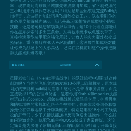
关键资源，公理点直接决定你面对Continuum事件时的容错
率，现在刷到高难度区域前先来波防御加成，省下刷资源的
三小时用来秀操作它不香吗？特别是那些热衷坦克流Build的
指挥官，这波操作能让哨兵飞船秒变铁王八，队友看到你的
血条厚度都得喊声666。无论是新玩家想快速成型核心防御
技能，还是老司机想解锁新派系组合，这10个公理点都能让
你在星系探索时多出三条命。别再被系统卡成龟速发育了，
直接拉满重型装甲配合强化尾部，让敌人的火力轰炸都变成
挠痒痒。重点提醒在40人PvP混战时，这波属性加成绝对能
让你成为战场上的人形高达，记得在联机前用这个操作把防
御技能点到爆表哦！
减 10 公理点
Alt+NUM4
星际老铁们在《Nienix:宇宙战争》的跃迁旅程中遇到过这种
刺激吗？当你的飞船突然触发减10公理点隐藏机制，原本规
划好的技能树build瞬间崩塌！这可不是普通难度调整，而是
直接砍掉1/5的公理点储备，逼着你用Xinthu和Imperius技能
树玩出花式combo。想象在挑战模式极限关卡里，护盾再生
和防御增幅的常规加点路子全被推翻，你得靠装备词条和微
操走位在弹幕地狱中开辟新航线。特别是那些15小时主线战
役的肝帝们，少了关键技能加持反而倒逼出骚操作，什么残
血闪避激光阵、低配飞船单挑BOSS都成了家常便饭。这设
定简直是为厌倦了后期无脑build的玩家量身打造，开局直接
进入地狱难度反而让技能搭配更带感！当你带着-10公理点