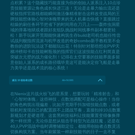
点积累？这个隐藏技巧能直接为你的创始人派系注入10点珍
贵技能资源让角色成长快进三连！无论是走暴力输出流还是
硬核指挥官路线都能瞬间激活像精准射击这样改变战局的王
牌技能想体验心智对体魄带来的无人机暴击快感？直接跳过
枯燥的刷任务环节把省下的时间用在刀刃上——轰炸虫洞星
域的弹幕地狱或者跟好友组队挑战时间线事件副本都更轻
松！新手玩家开荒期能快速构筑生存build老司机也能任性尝
试战列舰指挥流派与机甲改造的奇妙combo新手教程里不会
教你的进阶玩法这下都能玩出花！特别针对那些想在PVP天
梯冲榜却卡在技能树瓶颈的指挥官们这波技能点红利简直是
突破次元壁的战力催化剂！记得在太空要塞的技能界面多留
意创始人派系的成长路径哦毕竟这可是能决定你飞船是走暴
力美学还是战术流的核心系统！
减去 10 创始者点数
Alt+NUM6
在Nienix这片战火纷飞的星系里，想要玩转「精准射击」和
「心智对体魄」这些神技，点数池调配可是核心操作！当你
的角色构筑出现偏差，比如开荒期手抖加错技能点数，或者
联机时发现自己的配置跟不上团战节奏，直接扣掉10点数重
新规划才是硬道理。这套黑科技福利让技能重置变得像换弹
夹一样丝滑，无论你是想从狙击手转型为近战狂魔，还是在
40人PVP混战中临时调整辅助定位，都能用创始者点数灵活
切换构筑方案。当年刷紫装一样刷技能书的日子一去不复