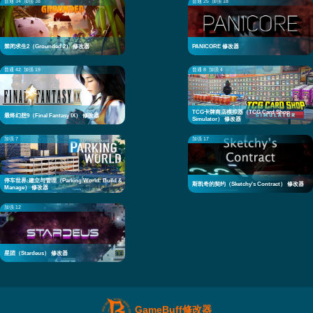
普通 34
加强 38
普通 25
加强 18
禁闭求生2（Grounded 2） 修改器
PANICORE 修改器
普通 42
加强 19
普通 8
加强 4
TCG卡牌商店模拟器（TCG Card Shop
最终幻想9（Final Fantasy IX） 修改器
Simulator） 修改器
加强 7
加强 17
停车世界:建立与管理（Parking World: Build &
斯凯奇的契约（Sketchy's Contract） 修改器
Manage） 修改器
加强 12
星团（Stardeus） 修改器
GameBuff修改器