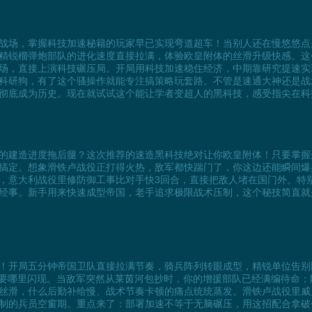
战场，掌握科技加速秘籍的玩家早已实现弯道超车！当别人还在慢悠悠点
精锐榴弹炮部队的进化速度直接拉满，体验欧皇附体的丝滑升级快感。这
登场，直接上演科技碾压局。开局用科技加速稳住经济，中期靠研究提速
科研狗，有了这个骚操作就能专注搞策略玩套路。不管是速通大神还是战
彻底成为历史。现在就试试这个能让学者变超人的黑科技，感受指尖在科
的建造进度拖后腿？这次推荐的速造黑科技绝对让你欧皇附体！只要掌握
搞定。想象滑铁卢战役正打得火热，敌军都快踹门了，你这边还能瞬间爆
，意大利战役里修防御工事比对手快3回合，直接把敌人堵在国门外。特
经事。新手用来快速成型帝国，老手追求极限战术压制，这个秘技简直就
！开局五分钟帝国卫队直接拉满节奏，骑兵阵列转眼成型，精锐单位告别
需要哪里闪现。当敌军突然从莱茵河包抄时，你的增援部队已经满编待命
丝滑，什么后勤补给慢、战术节奏卡顿的痛点统统蒸发。滑铁卢战役里威
制的兵员空窗期。重点来了：部署加速不等于无脑碾压，用这招配合拿破