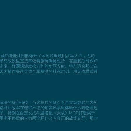
隐藏功能能让部队像开了金坷垃般硬刚敌军火力，无论
半岛战役里直接率轻装旅玩侧翼包抄，甚至复刻滑铁卢
史宅一样围观燧发枪方阵的华丽齐射。特别适合那些在
因为操作失误导致全军覆没的社死时刻。用无敌模式碾
玩法的核心秘技！当火枪兵的燧石不再冒烟炮兵的火药
都能让敌军在连绵不绝的铅弹风暴里体验什么叫物理超
子。特别在自定义战斗里搭配《大战》MOD打造属于
用永不停歇的火力网诠释什么叫真正的战场支配。那些