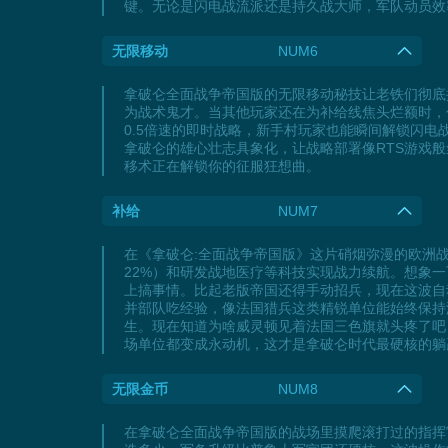
键。无论是闪电战流派还是持久战大师，军队动员效
无限移动
NUM6
拿破仑全面战争帝国版的无限移动秘技让老铁们彻底
为战术鬼才。当其他玩家还在为补给线焦头烂额时，
0.5倍速的即时战略，新手村玩家也能瞬间解锁闪
拿破仑的雄心壮志具象化，让战略部署像RTS游戏
移术正在解锁你的征服狂想曲。
补给
NUM7
在《拿破仑:全面战争帝国版》这片硝烟弥漫的欧洲
22%）和研发战地医疗等科技实现战力续航。想象
上搞事情。比起老版帝国还得手动招兵，现在这波自
并部队吃经验，像法国猎兵这类精锐单位能始终保持
生。现在知道为啥威灵顿见着法国三色旗就头疼了吧
场单位都变成永动机，这才是拿破仑时代最硬核的躺
无限金币
NUM8
在拿破仑全面战争帝国版的战场里摸爬滚打过的指挥