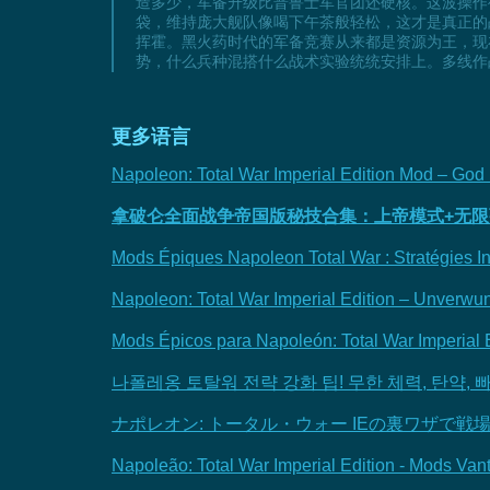
造多少，军备升级比普鲁士军官团还硬核。这波操作
袋，维持庞大舰队像喝下午茶般轻松，这才是真正的
挥霍。黑火药时代的军备竞赛从来都是资源为王，现
势，什么兵种混搭什么战术实验统统安排上。多线作
更多语言
Napoleon: Total War Imperial Edition Mod – God
拿破仑全面战争帝国版秘技合集：上帝模式+无限
Mods Épiques Napoleon Total War : Stratégies In
Napoleon: Total War Imperial Edition – Unverwu
Mods Épicos para Napoleón: Total War Imperial 
나폴레옹 토탈워 전략 강화 팁! 무한 체력, 탄약, 
ナポレオン: トータル・ウォー IEの裏ワザで
Napoleão: Total War Imperial Edition - Mods Va