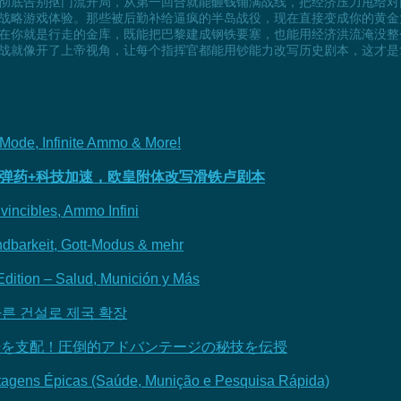
彻底告别抠门流开局，从第一回合就能砸钱铺满战线，把经济压力甩给对
战略游戏体验。那些被后勤补给逼疯的半岛战役，现在直接变成你的黄金
在你就是行走的金库，既能把巴黎建成钢铁要塞，也能用经济洪流淹没整
战就像开了上帝视角，让每个指挥官都能用钞能力改写历史剧本，这才是
 Mode, Infinite Ammo & More!
弹药+科技加速，欧皇附体改写滑铁卢剧本
vincibles, Ammo Infini
ndbarkeit, Gott-Modus & mehr
Edition – Salud, Munición y Más
빠른 건설로 제국 확장
戦場を支配！圧倒的アドバンテージの秘技を伝授
ntagens Épicas (Saúde, Munição e Pesquisa Rápida)