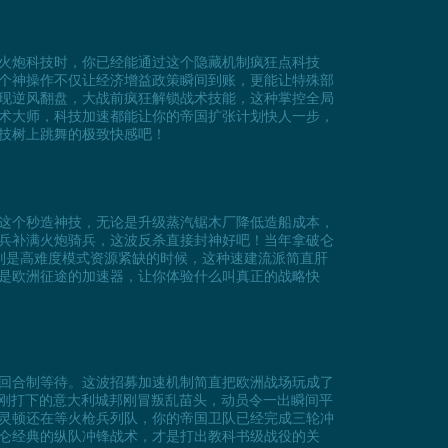
火炮科技时，你已经能通过这个隐藏机制疯狂点科技
个神操作不仅让经济增益政策瞬间到账，更能让特殊部
实现逆风翻盘，大战前疯狂解锁战术技能，这种掌控全局
术大师，科技加速都能让你的帝国扩张计划快人一步，
技树上跳舞的极致快感吧！
这个秒造神技，无论是升级蒸汽锯木厂降低造船成本，
兵补满火炮骑兵，这波反杀直接封神好吧！当年拿破仑
别是高难度模式资源紧缺的时候，这种速建流派简直肝
是欧洲征途的加速器，让你体验什么叫真正的战略快
回合制等待。这波招募加速机制简直把欧洲战场玩成了
；刚打下的意大利城邦刚冒叛乱苗头，动员令一出瞬间平
灵顿还在等火枪兵列队，你的帝国卫队已经完成三轮冲
仑经典的纵队冲锋战术，才是打出教科书级战役的关