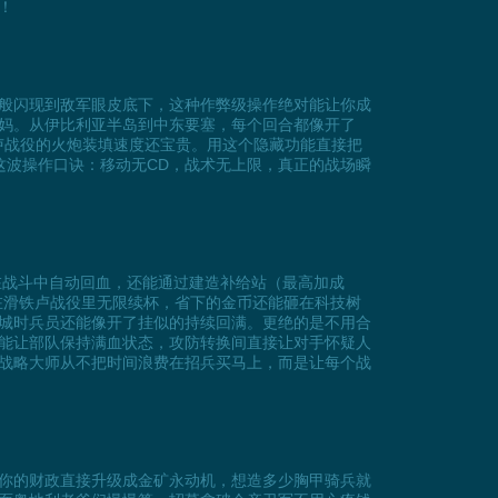
！
般闪现到敌军眼皮底下，这种作弊级操作绝对能让你成
妈。从伊比利亚半岛到中东要塞，每个回合都像开了
卢战役的火炮装填速度还宝贵。用这个隐藏功能直接把
这波操作口诀：移动无CD，战术无上限，真正的战场瞬
在战斗中自动回血，还能通过建造补给站（最高加成
在滑铁卢战役里无限续杯，省下的金币还能砸在科技树
城时兵员还能像开了挂似的持续回满。更绝的是不用合
能让部队保持满血状态，攻防转换间直接让对手怀疑人
战略大师从不把时间浪费在招兵买马上，而是让每个战
你的财政直接升级成金矿永动机，想造多少胸甲骑兵就