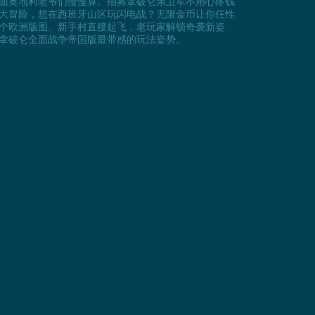
面奥地利老爷们慢慢算。招募拿破仑亲卫军不用心疼钱
大冒险，想在西班牙山区玩闪电战？无限金币让你任性
个欧洲版图。新手村直接起飞，老玩家解锁奇袭新姿
拿破仑全面战争帝国版最带感的玩法姿势。