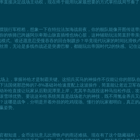
率直接决定战场主动权，现在终于能用玩家最想要的方式掌控战局节奏了
摆脱行军桎梏，想象一下在特拉法加海战前夜，你的舰队能像开图传送带
你的铁骑已跨越阿尔卑斯山脉直插维也纳心脏，这种辅助玩法简直肝帝亲
电战模式。谁还愿意忍受慢吞吞的回合制踱步？毕竟现代玩家的时间比滑铁
般丝滑，无论是多线作战还是突袭巴黎，都能玩出帝国时代2的快感。记住
战场上，掌握补给才是制霸关键。这招兵买马的神操作不仅能让你的部队
一下法国佬那恐怖的7-8%基础补给速度配上这波操作，简直能让老近卫军
动补给直接让玩家从后勤泥潭里上岸，尤其半岛战役这种马拉松作战，攻
滚雪球优势。要说这补给系统简直是战场老六的神技，既不用氪金养兵又
？这哪是战争，分明是开着外挂的吃鸡现场。懂行的玩家都明白，真正的
赢姿势。
官都知道，金币这玩意儿比滑铁卢的雨还难搞。现在有了这个隐藏福利，