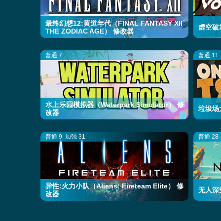
最终幻想12:黄道年代（FINAL FANTASY XII
虚空破坏
THE ZODIAC AGE） 修改器
普通 7
普通 11
水上乐园模拟器（Waterpark Simulator） 修
垃圾场大
改器
普通 9
加强 31
普通 28
异性:火力小队（Aliens: Fireteam Elite） 修
无人深空
改器