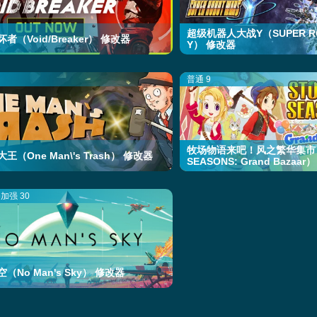
超级机器人大战Y（SUPER RO
者（Void/Breaker） 修改器
Y） 修改器
普通 9
牧场物语来吧！风之繁华集市（S
王（One Man\'s Trash） 修改器
SEASONS: Grand Bazaa
加强 30
（No Man's Sky） 修改器