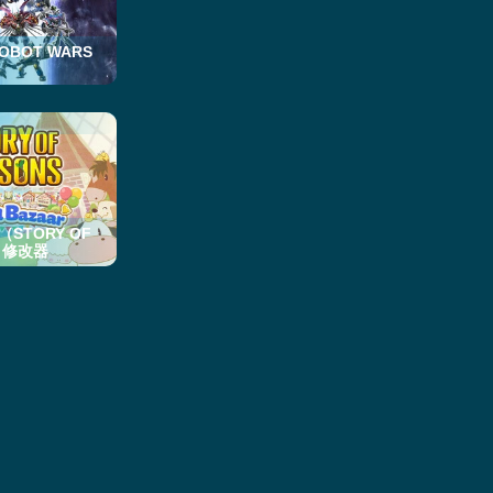
BOT WARS
TORY OF
r） 修改器