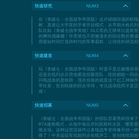
快速研究
NUM3
在《拿破仑：全面战争帝国版》这片硝烟弥漫的欧陆
树，直接让大学里的学者开挂模式，从早期火枪兵到
队比如《拿破仑战争英雄》DLC里的王牌单位提前
的爽快感爆棚！毕竟谁也不想被漫长的回合数折磨成
用最短时间打造跨时代的军事霸权，让传统科研流程
快速建造
NUM4
玩《拿破仑：全面战争帝国版》时是不是总被慢吞吞
还是在线列步兵营地紧急招募部队，统统都能一回合
闪电战靠的是铁蹄，现在你靠的就是这个赶工神操作
帝狂喜，告别枯燥的回合等待，专注战场指挥才是正
感！
快速招募
NUM5
《拿破仑：全面战争帝国版》的部队部署黑科技来了
RTA速推模式，从地中海沿岸到莫斯科冰原，哪里
推全场。这种运营流操作让多线战争变得像开挂一样
锋了！中东远征军也能同步在线开工，告别传统回合