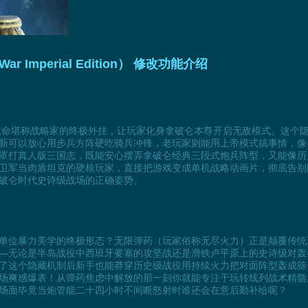
ar Imperial Edition） 修改功能介绍
生命堪称战略家的终极外挂，让玩家化身拿破仑本尊开启无敌模式。这个
新可以放心用步兵方阵硬吃骑兵冲锋，老玩家则能用上帝模式搞事情，像
罩打真人版三国志，既能安心摆弄拿破仑经典三段式炮兵阵型，又能像历
卫军当肉盾坦克的硬核玩家，直接把游戏变成单机战略动画片，彻底告别
破仑时代史诗级战场的正确姿势。
单位暴力美学的终极形态？无限弹药（玩家俗称无尽火力）正是颠覆传统
—无论是半岛战役中西班牙要塞的攻坚战还是滑铁卢平原上的史诗级对轰
了这个隐藏机制后新手也能莽穿历史级战役用持续火力把对面阵型轰成筛
场爽感爆表！从弹药焦虑中解放的那一刻你就能专注于玩转线列战术精髓
场面毕竟当炮管能二十四小时不间断怒射时谁还会在意后勤补给呢？