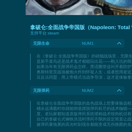
拿破仑:全面战争帝国版（Napoleon: Total W
支持平台:
steam
无限生命
NUM1
在《拿破仑:全面战争帝国版》的硝烟战场里，无限
是新手菜鸟还是战术鬼才都能玩出花——刚入坑的萌
如果当年有无限弹药会怎样。黑话圈管这叫开着防护
奥斯特里茨战场被炮火炸到怀疑人生，或者想用老近
压反法同盟，用上帝模式当战争导演，这才是体验拿
无限弹药
NUM2
在拿破仑全面战争帝国版的血色战场上想要体验远程
桶永远满载时你就能彻底摆脱弹药耗尽的战术枷锁—
度。老玩家都知道原版弹药系统堪称战术绞肉机但有
自己的拿破仑式钢铁洪流时弹药不限的设定简直让战
被弹药量拖累的高光时刻现在都能变成无伤推图的名