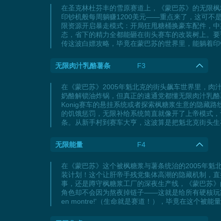
在圣克林杜芬丰的雪原赛道上，《蒙巴苏》的无限枫
印钞机般每周躺赚1200美元——重点来了，这可
限资源开启暴走模式：开局狂甩糖桶换豪车配件，中期
态，省下的精力全都能砸在街头赛车的改装树上。要
传这波白嫖攻略，毕竟在蒙巴苏的世界里，能躺着印
无限肉汁乳酪薯条
F3
在《蒙巴苏》2005年魁北克的街头飙车世界里，
奶酪解锁油炸锅，但真正的速通党都懂无限肉汁乳酪
Konig赛车的悬挂系统或者探索枫糖浆生意的隐藏
的饥饿惩罚，无限补给系统简直就像开了上帝模式，
条。从新手村到赛车大亨，这波算是把魁北克街头生
无限能量
F4
在《蒙巴苏》这个被枫糖浆与薯条统治的2005年
装计划！这个让肝帝手残党集体高潮的隐藏机制，直
事，还是蹲守枫糖浆工厂的深夜生产线，《蒙巴苏》
角色却不会因为熬夜掉链子——这就是给所有硬核玩家
en montre!'（生命就是赛道！），毕竟在这个