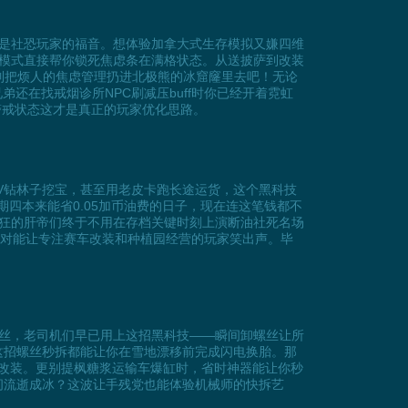
是社恐玩家的福音。想体验加拿大式生存模拟又嫌四维
模式直接帮你锁死焦虑条在满格状态。从送披萨到改装
机制把烦人的焦虑管理扔进北极熊的冰窟窿里去吧！无论
还在找戒烟诊所NPC刷减压buff时你已经开着霓虹
警戒状态这才是真正的玩家优化思路。
TV钻林子挖宝，甚至用老皮卡跑长途运货，这个黑科技
期四本来能省0.05加币油费的日子，现在连这笔钱都不
狂的肝帝们终于不用在存档关键时刻上演断油社死名场
绝对能让专注赛车改装和种植园经营的玩家笑出声。毕
丝，老司机们早已用上这招黑科技——瞬间卸螺丝让所
这招螺丝秒拆都能让你在雪地漂移前完成闪电换胎。那
套改装。更别提枫糖浆运输车爆缸时，省时神器能让你秒
间流逝成冰？这波让手残党也能体验机械师的快拆艺