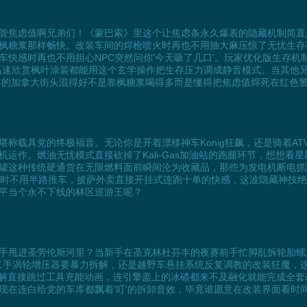
管焦虑值啊兄弟们！《蒙巴索》里这个让焦虑条永久爆表的隐藏机制简直
枫糖浆那样畅快。改装车间的焊枪喷火时再也不用抽大麻压惊了无忧生存
车快感时再也不用担心NPC突然问你'今天吸了几口'。玩家优化版生存
高速欣赏枫叶涂装都能用这个玄学操作把生存压力调成静音模式。当其他兄弟
5年的加拿大街头混得好不是靠枫糖浆喝得多而是懂得把焦虑值焊死在红色
称载具党的终极福音。无论你是开着漂移神车Konig狂飙，还是骑着A
运作。燃油无忧模式直接砍掉了Kali-Gas加油站的跑腿环节，想想看星
罐这种传统硬通货在无限燃料面前瞬间沦为收藏品，那些为发电机断电抓
浆小屋时不用半路推车，披萨外卖直接开挂式连跑十单的快感，这波隐藏神技
平当个永不下线的林区巡游王呢？
手甩进圣劳伦斯河里？当新手在圣克林杜芬丰的夜赛前手忙脚乱拆轮胎螺
到二手涡轮增压器要暴力拆解，还是越野车悬挂系统反复调教的改装狂魔，
分解直接跳过工具充能动画，连引擎盖上的冰碴都来不及融化就能完成全
现在连白给党的车库都飘着'叮'的拆卸音效，毕竟谁愿意在改装界面看时