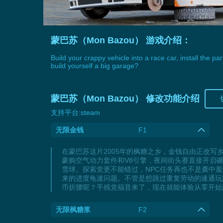
蒙巴苏（Mon Bazou） 游戏介绍：
Build your crappy vehicle into a race car, install the
build yourself a big garage?
蒙巴苏（Mon Bazou） 修改功能介绍
支持平台:
steam
无限金钱
F1
在蒙巴苏这片2005年的枫糖之乡，金钱自由正改写
豪购空气动力套件和V8引擎，夜间街头赛直接开启
雪球。探索党更不能错过，NPC任务再也不是囊中
来的进度龟速问题。不管是想跳过重复劳动的速通玩
币折腰呢？手残党福音来了，现在就能体验从零开始
无限枫糖浆
F2