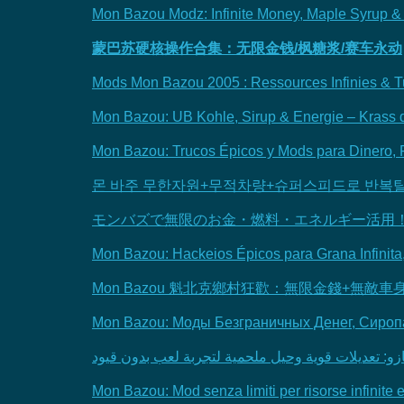
Mon Bazou Modz: Infinite Money, Maple Syrup &
蒙巴苏硬核操作合集：无限金钱/枫糖浆/赛车永动
Mods Mon Bazou 2005 : Ressources Infinies & T
Mon Bazou: UB Kohle, Sirup & Energie – Krass
Mon Bazou: Trucos Épicos y Mods para Dinero, P
몬 바주 무한자원+무적차량+슈퍼스피드로 반복탈
モンバズで無限のお金・燃料・エネルギー活用
Mon Bazou: Hackeios Épicos para Grana Infinita
Mon Bazou 魁北克鄉村狂歡：無限金錢+無敵
Mon Bazou: Моды Безграничных Денег, Сироп
زو: تعديلات قوية وحيل ملحمية لتجربة لعب بدون قيود
Mon Bazou: Mod senza limiti per risorse infinite 