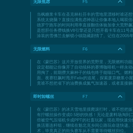
无限焦虑
F5
当枫糖浆卡车在圣克林杜芬丰的雪地里漂移时谁还想
系统太烧脑？直接拉满焦虑神器让你像本地人喝双倍
德罗宁跑车的时间利用率直接翻倍体验加拿大荒野飙
是想肝任务攒钱换V8引擎还是只想开着卡车在11号
涂装的雪佛兰去解锁小镇隐藏剧情了。记住在200
无限燃料
F6
在《蒙巴苏》这片开放世界的荒野里，无限燃料功能堪
设定都能让你像开了自动续杯的赛博咖啡机一样永动机
用掏了，前期攒大麻种子的钱包终于能喘口气。燃料
面。夜赛狂飙时甩开Felix的追尾，探索废弃糖
竟谁不想把省下的油费换成氮气加速器，或者直接躺
即时卸螺丝
F7
在《蒙巴苏》的冰天雪地里摸爬滚打时，谁不想把扳
有拧螺丝操作变成0.5秒的快感！无论是废料场淘
些被空气压缩机卡成PPT的社畜玩家，现在用快速
换活塞连杆组，继续在魁北克乡间公路玩命送快递。
术，毕竟真正的街头赛车从不需要等待螺丝归位。