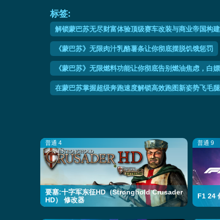
标签:
解锁蒙巴苏无尽财富体验顶级赛车改装与商业帝国构建
《蒙巴苏》无限肉汁乳酪薯条让你彻底摆脱饥饿惩罚
《蒙巴苏》无限燃料功能让你彻底告别燃油焦虑，白嫖
在蒙巴苏掌握超级奔跑速度解锁高效跑图新姿势飞毛腿
普通 4
普通 9
要塞:十字军东征HD（Stronghold Crusader
F1 2
HD） 修改器