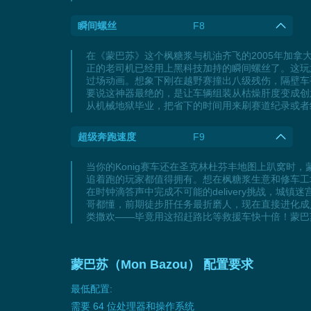
瞬间螺丝
F8
在《蒙巴苏》这个枫糖浆与机油齐飞的2005年加
正的老司机已经用上黑科技加持的瞬间螺丝了。这玩
过场动画。想象下刚在越野赛撞出八级残伤，隔壁车
要说这神器最绝的，是让车辆组装从枯燥肝度变成创
从机械地狱毕业，把省下的时间用来刷赛道纪录或者
超级奔跑速度
F9
当你的Konig赛车还在圣克林杜芬丰地图上趴窝
追着跑的玩家都值得拥有。想在枫糖浆生意和修车工
在时钟滴答声中完成不可能的delivery挑战，
哥都懂，前期徒步肝任务最折磨人，现在直接进化成
类撒欢——毕竟用这招赶路比等救援车快十倍！蒙巴
蒙巴苏（Mon Bazou） 配置要求
最低配置:
需要 64 位处理器和操作系统