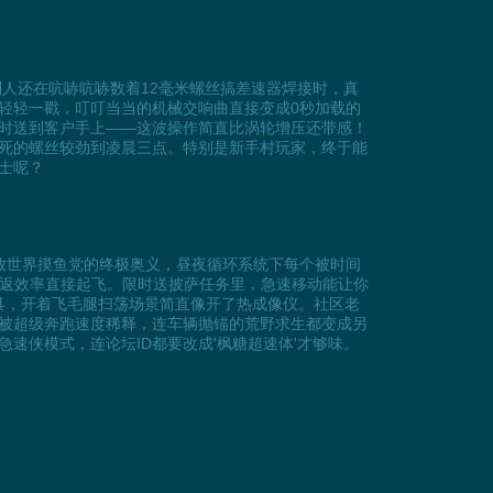
别人还在吭哧吭哧数着12毫米螺丝搞差速器焊接时，真
轻轻一戳，叮叮当当的机械交响曲直接变成0秒加载的
时送到客户手上——这波操作简直比涡轮增压还带感！
死的螺丝较劲到凌晨三点。特别是新手村玩家，终于能
士呢？
开放世界摸鱼党的终极奥义，昼夜循环系统下每个被时间
往返效率直接起飞。限时送披萨任务里，急速移动能让你
道具，开着飞毛腿扫荡场景简直像开了热成像仪。社区老
被超级奔跑速度稀释，连车辆抛锚的荒野求生都变成另
速侠模式，连论坛ID都要改成'枫糖超速体'才够味。