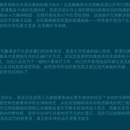
糖浆堪称生存系玩家的钞能力Buff！这波枫糖浆经济策略直接让肝帝们
不是普通氪金大佬的充值特权，而是深谙生存之道的硬核玩家都在找的隐藏
all in大麻种植园，后期开着改装GTR在雪地漂移。这波操作完美解
说经济策略天花板，还得看枫糖浆联盟的速通秘籍——毕竟谁不想当个左
钞的生存玩家才是真·北美枫叶哥布林。
肉汁乳酪薯条不仅是老饕们的深夜食堂，更是生存竞速的核心资源。普通玩
薯条才是硬核生存的正确打开方式。这玩意直接把饥饿值系统变成单机小
路线。当别人还在为下一顿肉汁薯条打工时，你已经开着满改战车碾过圣克林
让生存机制变成背景板。贴吧老哥常说饥饿克星才是沉浸式体验的关键，
存哲学玩明白了。
魁北克街头，谁还没在凌晨三点被能量条抽走赛车激情的经历？当你的车胎
接把角色能量条焊死在满格状态，从此告别咖啡续命却焦虑爆表的死亡循环
的无限能量秘技都能让你像吸血鬼车手般全程保持战斗形态。想象在圣劳
的作弊特权。那些卡在NPC任务时间节点的社畜们，现在可以把闹钟调成永
被能量系统诅咒的世界里，真正的车神永远不需要充电宝。