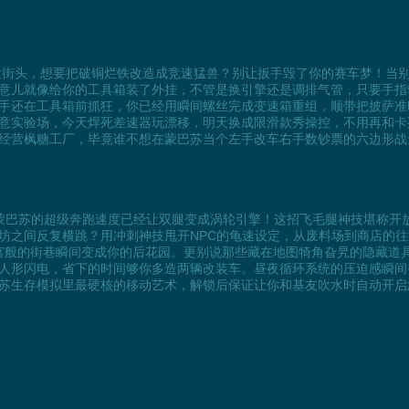
拿大街头，想要把破铜烂铁改造成竞速猛兽？别让扳手毁了你的赛车梦！当
意儿就像给你的工具箱装了外挂，不管是换引擎还是调排气管，只要手指
手还在工具箱前抓狂，你已经用瞬间螺丝完成变速箱重组，顺带把披萨准
意实验场，今天焊死差速器玩漂移，明天换成限滑款秀操控，不用再和卡
经营枫糖工厂，毕竟谁不想在蒙巴苏当个左手改车右手数钞票的六边形战
时，蒙巴苏的超级奔跑速度已经让双腿变成涡轮引擎！这招飞毛腿神技堪称
坊之间反复横跳？用冲刺神技甩开NPC的龟速设定，从废料场到商店的
城镇迷宫般的街巷瞬间变成你的后花园。更别说那些藏在地图犄角旮旯的隐藏
人形闪电，省下的时间够你多造两辆改装车。昼夜循环系统的压迫感瞬间
苏生存模拟里最硬核的移动艺术，解锁后保证让你和基友吹水时自动开启急