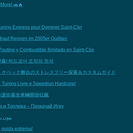
 More! 🚗🔥
uning Express pour Dominer Saint-Clin
 drauf Rennen im 2005er Québec
outine y Combustible Ilimitado en Saint-Clin
출! 하드코어 조작의 정석
！ケベック舞台のストレスフリー探索＆カスタムガイド
, Tuning Livre e Speedrun Hardcore!
車身讓你暴改車輛開掛狂飆
а и Топлива – Прокачай Игру
مون با
e guida estrema!