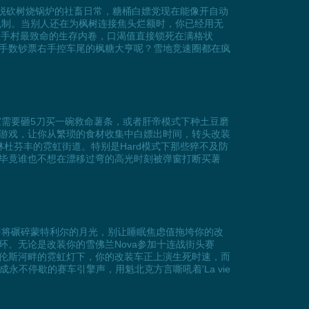
摆脱砍树烧锅炉的社畜日常，糖桶白嫖党现在能像开自动
机制。当别人还在为枫树连接焦头烂额时，你已经用无
决新手村最致命的生存内卷，口渴值直接锁死在满格状
手数钞票右手控车尾的枫糖大亨呢？雪地竞速圈都在疯
家需要砸5刀买一碗救命薯条，或者肝帝模式下种土豆磨
游戏，让你从繁琐的食材收集中白嫖出时间，转头改装
杜芬丰的霓虹街道。特别是Hard模式下那些猝不及防
毕竟谁也不想在漂移过弯的高光时刻被弹窗打断买薯
即将碾碎蒙特利尔的月光，别让睡眠焦虑值拖垮你的改
。无论是改装你的雪佛兰Nova参加十连战街头赛
伦斯河畔的霓虹灯下，你的改装车正上演生死时速，而
不停歇的赛车引擎声，用魁北克方言嘶吼着'La vie