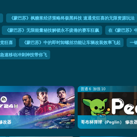
《蒙巴苏》枫糖浆经济策略终极黑科技 速通党狂喜的无限资源玩法
《蒙巴苏》无限能量秘技解锁永不疲倦的赛车狂飙
在《蒙巴苏》
党狂喜
《蒙巴苏》中的即时卸螺丝功能让车辆改装效率飞起
一
急速移动冲刺神技带你飞
普通 6
加强 10
4 修改器
哥布林弹球（Peglin） 修改