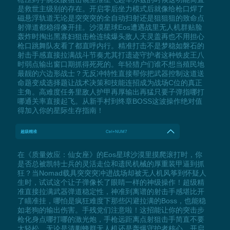
是救世主级别的存在。开启零后坐力模式后就像给枪口焊了
磁悬浮轨道无论是突突突的全自动扫射还是狙狙狙的致命点
射弹道都稳得像开挂。沙漠星球Eos遭遇战里无人机群贴脸
轰炸时掏出黑寡妇狙击枪连续爆头敌人天灵盖再也不用担心
枪口跳舞队友看了都直呼内行。精准打击不是梦稳如磐石的
射击手感直接拉满战斗节奏尤其打遗迹守护者这种铁皮王八
时弱点输出窗口期抓得死死的。年轻猎户们谁不想当殖民地
最靓的六边形战士？无反冲特性直接帮你把武器控制这道送
命题变成选择题让战术决策和技能连招成为战场C位的真正
主角。高难度任务里敌人护甲再厚输出再猛只要子弹指哪打
哪通关率直接起飞。从新手村到终章BOSS这波操作绝对值
得加入你的星际生存指南！
超级精准
Ctrl+NUM7
在《质量效应：仙女座》的Eos星球沙漠里摸爬滚打时，你
是否总被凯特士兵的灵活走位和遗民机械的厚重装甲逼到抓
狂？当Nomad载具突突突冲进战场却被无人机风筝到怀疑人
生时，试试这个让子弹像长了眼睛一样的神级操作！超级精
准直接拉满武器弹道稳定性，神准到离谱的射击手感堪比开
了瞄准挂，哪怕是疯狂难度下那些闪避拉满的Boss，也能稳
如老狗的输出伤害。手残党们注意啦！这招能让你的突击步
枪化身点哪打哪的激光炮，手枪远距离点射狙击手简直不要
太轻松。无论是清剿蜂群无人机还是轰爆守护者核心，开启