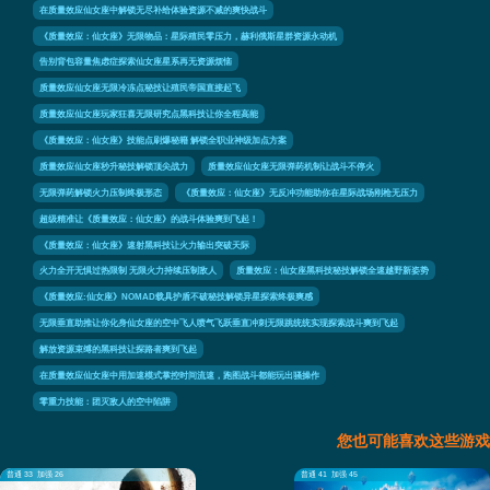
在质量效应仙女座中解锁无尽补给体验资源不减的爽快战斗
《质量效应：仙女座》无限物品：星际殖民零压力，赫利俄斯星群资源永动机
告别背包容量焦虑症探索仙女座星系再无资源烦恼
质量效应仙女座无限冷冻点秘技让殖民帝国直接起飞
质量效应仙女座玩家狂喜无限研究点黑科技让你全程高能
《质量效应：仙女座》技能点刷爆秘籍 解锁全职业神级加点方案
质量效应仙女座秒升秘技解锁顶尖战力
质量效应仙女座无限弹药机制让战斗不停火
无限弹药解锁火力压制终极形态
《质量效应：仙女座》无反冲功能助你在星际战场刚枪无压力
超级精准让《质量效应：仙女座》的战斗体验爽到飞起！
《质量效应：仙女座》速射黑科技让火力输出突破天际
火力全开无惧过热限制 无限火力持续压制敌人
质量效应：仙女座黑科技秘技解锁全速越野新姿势
《质量效应:仙女座》NOMAD载具护盾不破秘技解锁异星探索终极爽感
无限垂直助推让你化身仙女座的空中飞人喷气飞跃垂直冲刺无限跳统统实现探索战斗爽到飞起
解放资源束缚的黑科技让探路者爽到飞起
在质量效应仙女座中用加速模式掌控时间流速，跑图战斗都能玩出骚操作
零重力技能：团灭敌人的空中陷阱
您也可能喜欢这些游戏
普通 33
加强 26
普通 41
加强 45