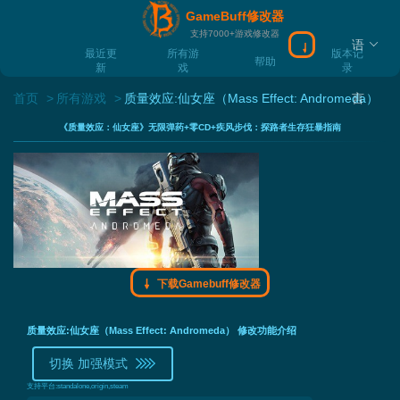
GameBuff修改器
支持7000+游戏修改器
语
下载Gamebuff
最近更
所有游
版本记
帮助
新
戏
录
首页
所有游戏
质量效应:仙女座（Mass Effect: Andromeda）
言
《质量效应：仙女座》无限弹药+零CD+疾风步伐：探路者生存狂暴指南
下载Gamebuff修改器
质量效应:仙女座（Mass Effect: Andromeda） 修改功能介绍
切换 加强模式
支持平台:
standalone,origin,steam