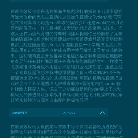
在质量效应仙女座这片星海里摸爬滚打的探路者们谁不想拥
有逆天改命的无限垂直助推这波操作直接让Ryder的喷气背
包丝滑到离谱无论是Eos星球的辐射沙丘还是Voeld的冰川迷
宫都能像开挂一样垂直冲刺上天玩的就是高空游击战术。当
别人还在为喷气背包的冷却时间抓耳挠腮你已经解锁了无限
跳的隐藏神技想啥时候蹬腿就啥时候蹬腿攀登遗迹高塔比翻
自家后院还随意遇到Kett大军围剿直接一个旱地拔葱跳到制
高点用狙击枪玩高空点射或者用生物异能炸出天女散花的效
果。这功能简直是开放世界强迫症的福音啊那些藏在地图犄
角旮旯的稀有材料和隐藏任务现在都能像跑酷大神一样喷气
飞跃精准降落再也不用担心掉进辐射区吃满伤害。重点是战
斗节奏直接起飞想冲就冲想撤就撤连多人模式的APEX任务
都能玩出空中快递员的既视感丝滑到离谱的机动性直接把游
戏难度砍半甚至能秀出无限垂直助推+震荡射击的combo操
作让敌人怀疑人生。说白了这功能就是给Ryder装上了永动
机级别的推进器让探索战斗双线程同时起飞肝度爆炸的玩家
赶紧来解锁这波高空自由度的终极快乐吧
忽略制作要求
Alt+NUM3
在质量效应仙女座的星际冒险中每个探路者都经历过挖矿挖
到手软的绝望时刻吧现在这个隐藏神技能彻底告别星球挖矿
苦力生活开启无视合成需求的上帝模式无论N7突击步枪还是