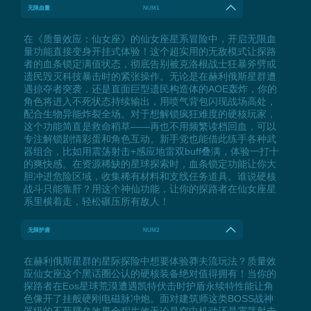
无限血量
NUM1
在《质量效应：仙女座》的仙女座星系冒险中，开启无限血
量功能直接变身开挂式体验！这个超实用的无敌模式让探路
者的血条锁定满值状态，彻底告别被克洛根战士狂暴斧劈或
遗民毁灭科技暴击时的紧张操作。无论是在赫利俄斯星群遭
遇掠夺者突袭，还是直面巨型遗民构造体的AOE轰炸，你的
角色将进入不死状态持续输出，用喷气背包闪现战场高处，
配合生物异能炸裂全场。对于想解锁疯狂难度的硬核玩家，
这个功能简直是救命稻草——再也不用频繁读档回血，可以
专注解锁剧情彩蛋和角色互动。新手党也能借此练手各种武
器组合，比如用震荡射击+感应地雷双buff叠满，体验一打十
的爽快感。在资源稀缺的星球探索时，血条锁定功能让你大
胆冲进危险区域，收集稀有材料和支线任务道具。谁说硬核
战斗只能靠肝？用这个神仙功能，让你的探路者在仙女座星
系里横着走，轻松碾压所有敌人！
无限护盾
NUM2
在赫利俄斯星群的星际探险中想要体验莽夫流玩法？质量效
应仙女座这个黑话圈公认的硬核装备绝对值得拥有！当你的
探路者在Eos星球荒漠遭遇凯特伏击时护盾永续特性能让角
色像开了挂般硬刚电磁脉冲炮。面对建筑师这类BOSS战神
器级的不死壁垒效果全程生效无论是空中机动还是震荡射击