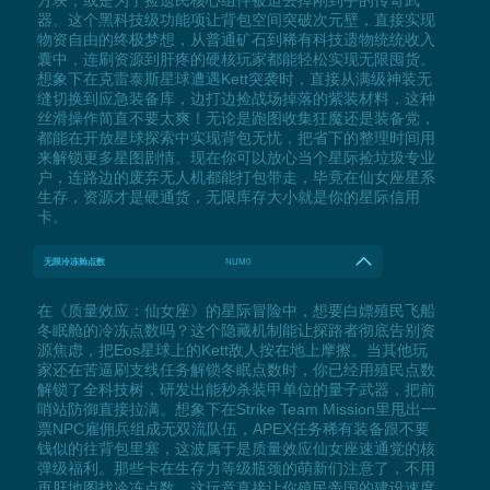
器。这个黑科技级功能项让背包空间突破次元壁，直接实现
物资自由的终极梦想，从普通矿石到稀有科技遗物统统收入
囊中，连刷资源到肝疼的硬核玩家都能轻松实现无限囤货。
想象下在克雷泰斯星球遭遇Kett突袭时，直接从满级神装无
缝切换到应急装备库，边打边捡战场掉落的紫装材料，这种
丝滑操作简直不要太爽！无论是跑图收集狂魔还是装备党，
都能在开放星球探索中实现背包无忧，把省下的整理时间用
来解锁更多星图剧情。现在你可以放心当个星际捡垃圾专业
户，连路边的废弃无人机都能打包带走，毕竟在仙女座星系
生存，资源才是硬通货，无限库存大小就是你的星际信用
卡。
无限冷冻舱点数
NUM0
在《质量效应：仙女座》的星际冒险中，想要白嫖殖民飞船
冬眠舱的冷冻点数吗？这个隐藏机制能让探路者彻底告别资
源焦虑，把Eos星球上的Kett敌人按在地上摩擦。当其他玩
家还在苦逼刷支线任务解锁冬眠点数时，你已经用殖民点数
解锁了全科技树，研发出能秒杀装甲单位的量子武器，把前
哨站防御直接拉满。想象下在Strike Team Mission里甩出一
票NPC雇佣兵组成无双流队伍，APEX任务稀有装备跟不要
钱似的往背包里塞，这波属于是质量效应仙女座速通党的核
弹级福利。那些卡在生存力等级瓶颈的萌新们注意了，不用
再肝地图找冷冻点数，这玩意直接让你殖民帝国的建设速度