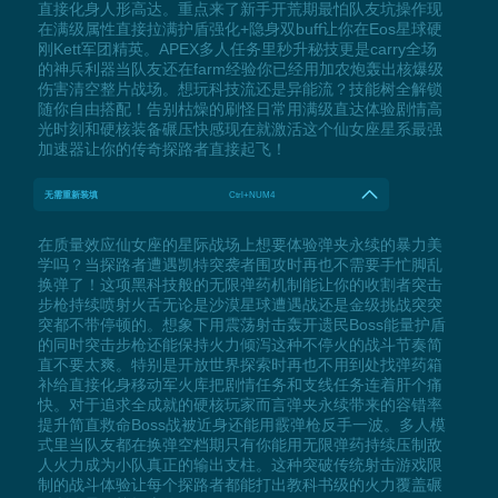
直接化身人形高达。重点来了新手开荒期最怕队友坑操作现
在满级属性直接拉满护盾强化+隐身双buff让你在Eos星球硬
刚Kett军团精英。APEX多人任务里秒升秘技更是carry全场
的神兵利器当队友还在farm经验你已经用加农炮轰出核爆级
伤害清空整片战场。想玩科技流还是异能流？技能树全解锁
随你自由搭配！告别枯燥的刷怪日常用满级直达体验剧情高
光时刻和硬核装备碾压快感现在就激活这个仙女座星系最强
加速器让你的传奇探路者直接起飞！
无需重新装填
Ctrl+NUM4
在质量效应仙女座的星际战场上想要体验弹夹永续的暴力美
学吗？当探路者遭遇凯特突袭者围攻时再也不需要手忙脚乱
换弹了！这项黑科技般的无限弹药机制能让你的收割者突击
步枪持续喷射火舌无论是沙漠星球遭遇战还是金级挑战突突
突都不带停顿的。想象下用震荡射击轰开遗民Boss能量护盾
的同时突击步枪还能保持火力倾泻这种不停火的战斗节奏简
直不要太爽。特别是开放世界探索时再也不用到处找弹药箱
补给直接化身移动军火库把剧情任务和支线任务连着肝个痛
快。对于追求全成就的硬核玩家而言弹夹永续带来的容错率
提升简直救命Boss战被近身还能用霰弹枪反手一波。多人模
式里当队友都在换弹空档期只有你能用无限弹药持续压制敌
人火力成为小队真正的输出支柱。这种突破传统射击游戏限
制的战斗体验让每个探路者都能打出教科书级的火力覆盖碾