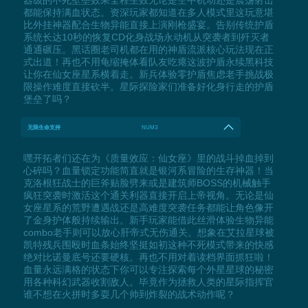
都能保持满血状态。资深玩家都知道在多人模式里这玩意堪
比外挂神器配合生物异能直接上演刚枪盛宴。告别传统护盾
系统长达10秒的恢复CD化身战场永动机从突袭者到歼灭者
通通碾压。黑话圈老司机都在用的神盾流派核心玩法现在正
式出道！再也不用龟缩掩体看队友吃瘪这波护盾永续黑科技
让你在仙女座星系横着走。新兵体验零护盾焦虑老手挑战极
限操作难度直接砍半。星际探险家们准备好化身行走的护盾
堡垒了吗？
无限生命支持
NUM3
嘿开拓者们还在为《质量效应：仙女座》里的战斗掉血掉到
心碎吗？血量锁定功能简直就是银河系冒险的生存神器！当
克洛根狂战士的巨斧贴脸劈来或是建筑师BOSS的机械触手
疯狂突袭时激活这个通关利器直接开启上帝视角。无论是仙
女座星系的荒野遭遇战还是高难度突袭任务都能让角色像开
了金身护体般持续输出。新手玩家能借此丝滑体验生物异能
combo老手则可以放心肝帝式无伤通关。想象在艾拉星球被
凯特残兵围殴时血条始终坚挺如初这种不死模式带来的快感
绝对比诺曼底号还要硬核。再也不用对着读档界面抓狂啦！
血量永远满格的状态下你可以专注探索每个外星星球的秘密
用各种科幻武器收割敌人。毕竟作为拯救人类的星际指挥官
谁不想在火拼时多耍几个帅到炸裂的战术动作呢？