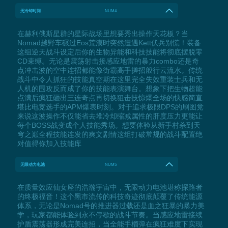
无冷却时间
NUM4
在赫利俄斯星群的星际战场里想要秀出操作天花板？当
Nomad越野车碾过Eos荒漠时突然遭遇Kett伏兵别慌！装备
这组逆天战斗设定后你的生物异能和科技技能将彻底摆脱零
CD束缚。无论是震荡射击接感应地雷的暴力combo还是奇
点冲击波的空中连招都能像街霸高手搓招般行云流水。传统
战斗中令人抓狂的技能真空期在这里完全失效重装士兵和无
人机的围攻反而成了你的技能表演舞台。想象下把生物超能
点满后疯狂砸出三连奇点再切换狙击技惊爆全场的快感简直
堪比电竞选手的APM爆表时刻。对于追求极限DPS的刷图党
来说这波操作不仅能省去堆冷却缩减属性的肝度压力更能让
每个BOSS战变成个人技能秀场。想要体验从新手村杀到天
穹之巅全程技能连发的爽文剧情这组打破常规的战斗配置绝
对值得你加入技能库
无限动力电池
NUM5
在质量效应仙女座的浩瀚宇宙中，无限动力电池堪称探路者
的终极福音！这个黑市流传的科技奇迹彻底颠覆了传统能源
体系，无论是Nomad号的推进器过载还是血之狂暴的暴力美
学，玩家都能体验到永不停歇的战斗节奏。当感应地雷接续
护盾震荡器形成完美连招，当全能手榴弹在疯狂难度下实现