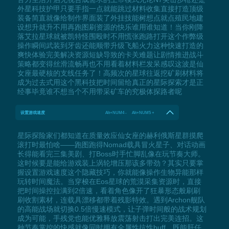
外星科技护甲只要手指一点就能跳过材料收集直接打造顶级
装备简直就像给制作界面装了外挂技能树想点就点殖民地建
设想升就升不用再跑图刷资源的快乐谁用谁知道！当你刚降
落艾拉星球就被凯特怪围殴时不用慌张跑路打开这个作弊级
操作瞬间武装到牙齿还能顺带升级飞船火力这种快速打造的
爽快体验完美解决资源短缺导致的卡关难题让剧情推进战斗
策略都变得丝滑流畅再也不用看着材料栏发呆感叹这波是仙
女座最硬核的支线任务了！高频次的星球往返挖矿刷材料将
成为过去式用这个黑科技把时间留给真正的星际探索才是正
经事毕竟谁不想当个不用带采矿车的究极体探路者呢
设置游戏速度
Alt+NUM4 - Alt+NUM5 +
星际探险家们都知道在质量效应仙女座的赫利俄斯星群摸爬
滚打时最怕啥——跑图跑得Nomad载具冒火星子、对话动画
长得能看完三集美剧、打Boss时手忙脚乱像在玩节奏大师。
这时候要是能给游戏装上涡轮增压那该多带劲？其实只要掌
握设置游戏速度这个隐藏技巧，你就能像操作生物异能那样
玩转时间魔法。当穿梭在Eos星球的荒漠采集资源时，直接
把时间操控拉满到2倍速，看着角色像开了狂暴形态般刷刷
刷收割素材，连载具漂移都带着残影特效。遇到Archon舰队
的高能战场就切换0.5倍慢速模式，让子弹时间般的战术规划
成为可能，手残党也能优雅释放震荡射击打出完美连招。这
种节奏掌控的快感就像同时拥有全属性抗性buff，既能肝任