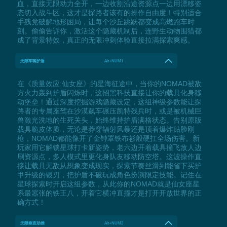
血，直接无限动力全开，一边收割沿途资源点一边用漂移姿
态切入战斗区，这才是探路者该有的操作自由度！特别适合
手残党破解地形困局，让每个沙丘跳跃都变成高燃跑车时
刻。偷偷告诉你，激活这个隐藏机制后，连野生动物围猎都
成了背景特效，真正的无限冲刺体验直接拉满探索爽感。
无限车辆护盾
Alt+NUM1
在《质量效应:仙女座》的星海征途中，当你的NOMAD被敌
方火力轰到护盾闪烁时，这招黑科技直接让你的载具化身移
动堡垒！通过深度挖掘游戏隐藏设定，这组神级参数能让探
路者的专属座驾在沙漠飙车碾压凯特残兵时，或是被机械巨
兽激光洗地的生死关头，始终维持护盾满格状态。告别原版
载具脆皮体质，无论是莽穿辐射风暴还是顶着爆炸贴脸刚
枪，NOMAD都能像开了金钟罩铁布衫般硬扛全场伤害。新
玩家用它解锁星球打卡新姿势，老六边开着载具撞飞敌人边
刷资源点，多人模式里更化身队友移动防空塔。这波操作直
接让载具无敌从想象变成现实，探索节奏丝滑到能省下买护
甲升级的银刃，把护盾不破玩成角色扮演限定技能。记住在
星球探索时开启这组参数，从此你的NOMAD就是仙女座星
系最嚣张的铁王八，开着它横冲直撞才是打开开放世界的正
确方式！
无限垂直助推
Alt+NUM2