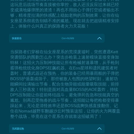
这玩意后战场节奏直接被你掌控，敌人还没反应过来就已经
变成满地爆弹匣的渣渣！再也不用担心子弹打空或者输出不
够，精准度拉满的快感配上稳如老狗的压制效果，让你在仙
女座星系彻底告别瞄不准的尴尬。现在就去把超级精准安排
上，体验什么叫真正的探路者火力天花板！
快速射击
Ctrl+NUM8
当探路者们穿梭在仙女座星系的荒漠废墟时，突然遭遇Kett
突袭部队的围剿怎么办？突击步枪装上速射模块直接变身加
特林！这招火力压制神技能让所有枪械射速暴增，从手枪到
霰弹枪统统化身DPS狂飙机器。在Eos星球和遗民建筑者对
轰时，普通武器还在预热，你的装备已经用暴雨般的子弹把
BOSS护盾轰成筛子。那些被敌人包围的绝望时刻，速射功
能瞬间拉满输出节奏，配合生物异能或能量吸取技能，前排
敌人三秒蒸发！特别是面对高血量BOSS的AOE轰炸，持续
DPS压制能让你提前终结战斗，避免弹药告急和技能真空的
尴尬。别再忍受拖沓的战斗节奏，这招能让每把枪都变得暴
躁起来，无论是清怪效率还是BOSS战爽快感直接翻倍。记
住在Nomad越野车翻越沙丘时预装这招，让你的火力网覆盖
整个战场，毕竟在这个星系生存就靠这招破局了！
无武器过热
Ctrl+NUM9