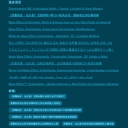
更多语言
Overpowered ME: Andromeda Mods – Speed, Leveling & Gear Mastery
《质量效应：仙女座》无限弹药+零CD+疾风步伐：探路者生存狂暴指南
Mass Effect Andromeda: Mods & Astuces pour un Jeu Ultra-Fluide et Immersif
Mass Effect: Andromeda: Krass drauf mit epischen Modifikationen
Mods de Mass Effect: Andromeda - Velocidad, XP y Combos Bióticos
매스 이펙트: 안드로메다의 몰입감 있는 탐험과 전투를 완성하는 강력한 조정 기능
マスエフェクト：アンドロメダで戦闘と探索を爆速化するクールな操作チート集！
Mods Mass Effect: Andromeda - Personalize Velocidade, XP, Armas e Mais!
《質量效應：仙女座》玩家必備神技：自定義速度×技能無CD×資源永動機
Моды для Mass Effect: Andromeda: Ускоренная прокачка, суперпрыжки и больше
مودات ماس إيفيكت: أندروميدا - تحسينات قوية للحركة والقتال والتجوال!
Mass Effect™: Andromeda – Mosse Hardcore e Mod Eliche per Gameplay Dinamico
标签:
《质量效应：仙女座》无限血量让你战力全开无惧死亡
质量效应仙女座生存黑科技让你化身战场人形高达
《质量效应：仙女座》无限生命支持让开拓者在战斗中获得碾压级优势
《质量效应：仙女座》探路者专属战斗黑科技解锁技能连发新姿势
质量效应仙女座无限能量秘宝让技能释放无上限
质量效应：仙女座无限信用秘宝解锁星际土豪体验