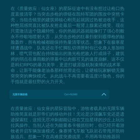
在《质量效应：仙女座》的星际征途中有没有想过让枪口热
度直接清零？当突击步枪的弹链在凯特军团的围攻中突然卡
壳，当狙击镜里的建筑师核心刚亮起就因过热被迫收手，这
种憋屈感简直比被队友抢走最后一瓶肾上腺素还难受。现在
只需激活这个隐藏特性，你的热能武器就能像打了强心剂般
永不停歇地喷射火舌，从突击步枪的狂暴扫射到霰弹枪的贴
脸轰炸，所有枪械都能保持热量清零状态。想象下在极寒星
球遭遇战中，队友还在手忙脚乱切弹匣时你已化身人形加特
林，喷气背包配合持续输出的激光枪把敌人打成筛子，建筑
师的弱点在暴雨般的弹幕中以肉眼可见的速度崩解。这不仅
是科幻RPG的暴力美学，更是打破原版机制束缚的战术革
命，让新手能像老油条那样丝滑走位，让硬核玩家解锁无脑
突突突的爽快模式。从此战斗不再需要看温度计脸色，你的
手指就是最狂野的火力开关。
无限车辆助推
Ctrl+NUM0
在质量效应：仙女座的星际冒险中，游牧者载具的无限车辆
助推简直就是肝帝们的移动外挂！无论是沙漠飙车党还是遗
迹探索狂，这招无尽冲刺都能让你在艾拉星球的沙丘上玩出
拉风操作。当别人还在为能量条卡顿抓狂时，你已经开着游
牧者开启车辆加速模式，像赛博飞车般飞跃岩石带甩开凯特
族追兵。想象一下在高难度突袭战里，不用再等助推器回