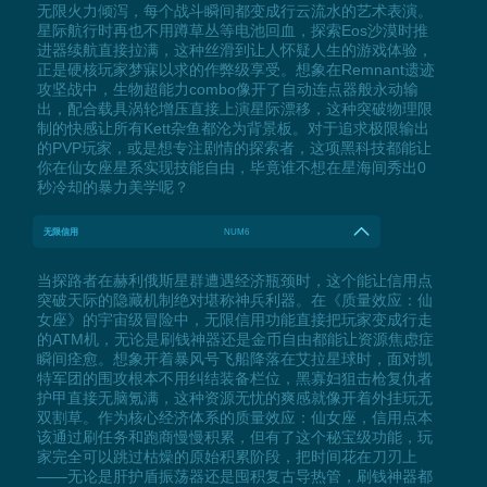
无限火力倾泻，每个战斗瞬间都变成行云流水的艺术表演。
星际航行时再也不用蹲草丛等电池回血，探索Eos沙漠时推
进器续航直接拉满，这种丝滑到让人怀疑人生的游戏体验，
正是硬核玩家梦寐以求的作弊级享受。想象在Remnant遗迹
攻坚战中，生物超能力combo像开了自动连点器般永动输
出，配合载具涡轮增压直接上演星际漂移，这种突破物理限
制的快感让所有Kett杂鱼都沦为背景板。对于追求极限输出
的PVP玩家，或是想专注剧情的探索者，这项黑科技都能让
你在仙女座星系实现技能自由，毕竟谁不想在星海间秀出0
秒冷却的暴力美学呢？
无限信用
NUM6
当探路者在赫利俄斯星群遭遇经济瓶颈时，这个能让信用点
突破天际的隐藏机制绝对堪称神兵利器。在《质量效应：仙
女座》的宇宙级冒险中，无限信用功能直接把玩家变成行走
的ATM机，无论是刷钱神器还是金币自由都能让资源焦虑症
瞬间痊愈。想象开着暴风号飞船降落在艾拉星球时，面对凯
特军团的围攻根本不用纠结装备栏位，黑寡妇狙击枪复仇者
护甲直接无脑氪满，这种资源无忧的爽感就像开着外挂玩无
双割草。作为核心经济体系的质量效应：仙女座，信用点本
该通过刷任务和跑商慢慢积累，但有了这个秘宝级功能，玩
家完全可以跳过枯燥的原始积累阶段，把时间花在刀刃上
——无论是肝护盾振荡器还是囤积复古导热管，刷钱神器都