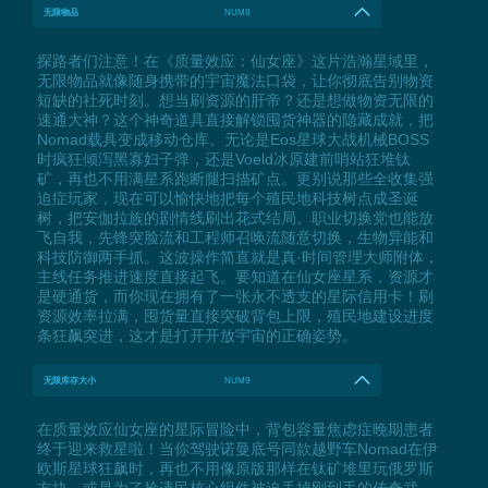
无限物品
NUM8
探路者们注意！在《质量效应：仙女座》这片浩瀚星域里，
无限物品就像随身携带的宇宙魔法口袋，让你彻底告别物资
短缺的社死时刻。想当刷资源的肝帝？还是想做物资无限的
速通大神？这个神奇道具直接解锁囤货神器的隐藏成就，把
Nomad载具变成移动仓库。无论是Eos星球大战机械BOSS
时疯狂倾泻黑寡妇子弹，还是Voeld冰原建前哨站狂堆钛
矿，再也不用满星系跑断腿扫描矿点。更别说那些全收集强
迫症玩家，现在可以愉快地把每个殖民地科技树点成圣诞
树，把安伽拉族的剧情线刷出花式结局。职业切换党也能放
飞自我，先锋突脸流和工程师召唤流随意切换，生物异能和
科技防御两手抓。这波操作简直就是真·时间管理大师附体，
主线任务推进速度直接起飞。要知道在仙女座星系，资源才
是硬通货，而你现在拥有了一张永不透支的星际信用卡！刷
资源效率拉满，囤货量直接突破背包上限，殖民地建设进度
条狂飙突进，这才是打开开放宇宙的正确姿势。
无限库存大小
NUM9
在质量效应仙女座的星际冒险中，背包容量焦虑症晚期患者
终于迎来救星啦！当你驾驶诺曼底号同款越野车Nomad在伊
欧斯星球狂飙时，再也不用像原版那样在钛矿堆里玩俄罗斯
方块，或是为了捡遗民核心组件被迫丢掉刚到手的传奇武