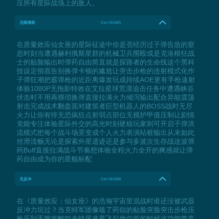
压所有星际战场上的敌人。
无限弹药
Ctrl+NUM5
在质量效应仙女座的星际征途中你是否经历过子弹告急的窒
息时刻当遭遇赫利俄斯星群的机械卫兵围殴或是克洛根狂战
士的贴脸输出时弹药自由简直就是探路者的生命线这个黑科
技设定彻底告别换弹卡顿的尴尬让突击步枪的连射模式化作
子弹狂潮把霰弹枪的近距离爆发玩成持续AOE更有手枪速射
体验1080P无拖影特效在艾拉星球荒漠追击任务中遭遇峡谷
伏击时不用再猥琐换弹直接拉满火力倾泻输出配合异能震荡
射击完成战术翻盘面对建筑者巨型机器人的BOSS战时无尽
火力让你有恃无恐疯狂点射弱点部位无视护甲值压制让剧情
党能专注体验星际外交的高光时刻硬核玩家则可开启子弹洪
流模式把每个战斗场景变成个人火力表演站桩输出从未如此
丝滑流畅无论是探索外星遗迹还是参与多波次生存战这波弹
药Buff直接拉满战斗节奏想体验全程火力全开的爽感就让弹
药自由成为你的星舰标配
无反冲
Ctrl+NUM6
在《质量效应：仙女座》的浩瀚宇宙里混战时谁还没被武器
反冲力坑过？当克特军团像嗑了药似的贴脸突脸突击步枪压
枪压到手腕发酸狙击镜里准星飞起华尔兹的时候这功能简直