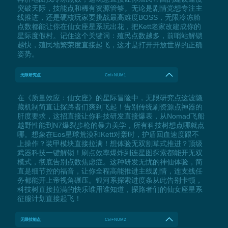
突破天际，技能点和稀有资源管够。无论是剧情党想专注主
线推进，还是硬核玩家要挑战最高难度BOSS，无限冷冻舱
点数都能让你在仙女座星系玩出花，把Kett老家改建成你的
星际度假村。记住这个关键词：殖民点数越多，前哨站解锁
越快，殖民地繁荣度直接起飞，这才是打开开放世界的正确
姿势。
无限研究点
Ctrl+NUM1
在《质量效应：仙女座》的星际冒险中，无限研究点这波隐
藏机制简直让探路者们爽到飞起！告别传统刷资源点神器的
肝度要求，这招直接让你科技研发直接爆表，从Nomad飞船
越野性能到N7爆裂步枪的暴力美学，所有科技树想点哪就点
哪。想象在Eos星球荒漠和Kett对轰时，护盾回血速度跟不
上操作？装甲模块直接拉满！想体验无双割草式推进？顶级
武器科技一键解锁！刷点效率爆炸到连星图探索都能开无双
模式，彻底告别点数焦虑症。这种研发无忧的神仙体验，简
直是细节控的福音，让你全程高能推进主线剧情，连支线任
务都能开上帝视角碾压。银河系探索进度条从此告别卡顿，
科技树直接拉满的快乐谁用谁知道，探路者们的仙女座星系
征服计划直接起飞！
无限技能点
Ctrl+NUM2