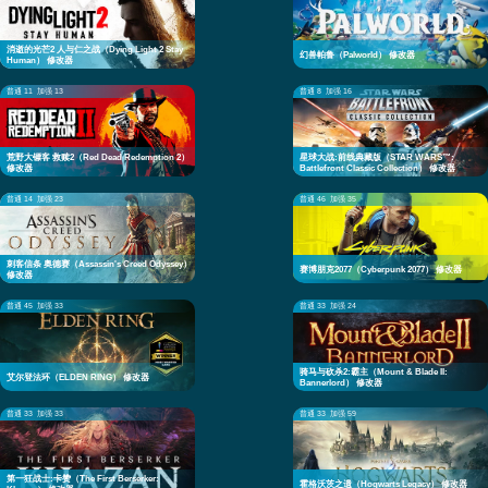
消逝的光芒2 人与仁之战（Dying Light 2 Stay
幻兽帕鲁（Palworld） 修改器
Human） 修改器
普通 11
加强 13
普通 8
加强 16
荒野大镖客 救赎2（Red Dead Redemption 2）
星球大战:前线典藏版（STAR WARS™:
修改器
Battlefront Classic Collection） 修改器
普通 14
加强 23
普通 46
加强 35
刺客信条 奥德赛（Assassin's Creed Odyssey）
赛博朋克2077（Cyberpunk 2077） 修改器
修改器
普通 45
加强 33
普通 33
加强 24
骑马与砍杀2:霸主（Mount & Blade II:
艾尔登法环（ELDEN RING） 修改器
Bannerlord） 修改器
普通 33
加强 33
普通 33
加强 59
第一狂战士:卡赞（The First Berserker:
霍格沃茨之遗（Hogwarts Legacy） 修改器