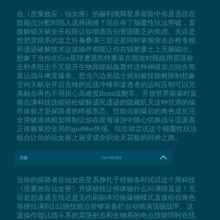
在《质量效应：仙女座》的赫利俄斯星系冒险中你是否总在
技能点分配时陷入选择困难？现在有了颠覆性玩法突破，直
接解锁天赋全开权限让你彻底告别资源匮乏的焦虑。无论是
想把异能系的血之狂暴叠满三层还是同时掌握突击步枪专精
和遗迹破解技术这波操作都能让你在辐射废土上无脑输出。
想象下当你在Eos星球遭遇凯特重装兵围攻时既能用震荡射
击秒杀狙击手又能开生物异能贴脸轰炸这种神级加点组合简
直让战斗爽度爆表。想当六边形战士就别被技能树限制想象
空间天赋全开后先锋的近战冲锋和渗透者的远程压制可以完
美融合再也不用担心高难度Boss战翻车。开放世界探索时直
接点满科技技能轻松破解遗民遗迹的隐藏机关这种丝滑的操
作体验才是探路者的终极形态。技能点刷爆后的角色成长完
全突破游戏框架限制让你在星海漫游中随心切换战斗流派真
正体验掌控全局的godlike快感。现在就尝试这个颠覆性玩法
组合让你的仙女座之旅变成全职业天花板的封神之路。
升级
Ctrl+NUM3
当你的探路者在仙女座星系挣扎于经验条时试试这个黑科技
《质量效应仙女座》升级秘技让你体验什么叫满级直达！无
论是想速通主线还是无伤刷副本经验爆棚模式直接给你角色
等级拉满到132级技能点管够装备栏自动填满顶级战甲。这
波操作能让战斗系的震荡射击和生物系的奇点技能同时在线