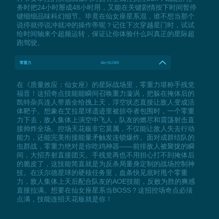
务时把24小时掰成48小时用，又能在关键剧情按下时间暂停
键细细品味科幻细节。毕竟在仙女座星系混，谁不想当那个
说停就停说冲就冲的操作帝呢？记住下次穿越星门时，试试
给时间轴来个超频运转，保证让你体验什么叫真正的星际超
跑驾驶。
零重力
Alt+NUM6
在《质量效应：仙女座》的星际战场里，零重力堪称手残党
福音！这招奇点技能能瞬间召唤重力漩涡，把躲在掩体后的
凯特杂兵连人带盾全给拽上天，浮空状态直接让敌人变成活
体靶子。想象在艾拉星球遗迹里被掠夺者包围时，一个零重
力下去，敌人集体上演空中飞人，队友的燃尽和震荡射击直
接帅炸全场。控场天花板非它莫属，不仅能让敌人失去行动
能力，还能完美衔接能量矛触发连锁爆炸。面对成群结队的
虫群战，零重力绝对是你吃鸡神器——前排敌人被聚拢的瞬
间，大招齐射直接团灭。手残党再也不用担心打不到掩体后
的脆皮了，这技能简直就是为反杀局量身定制的战场控制神
技。在沃尔德星球的硬核任务里，血条快见底时甩个零重
力，敌人集体上天后配合队友的AOE技能，反败为胜的爽感
直接拉满。想要在仙女座星系当BOSS？这招控场奇点必须
点满，技能连招天花板就是你！