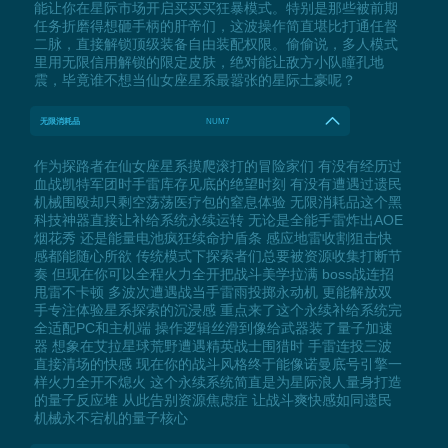
能让你在星际市场开启买买买狂暴模式。特别是那些被前期
任务折磨得想砸手柄的肝帝们，这波操作简直堪比打通任督
二脉，直接解锁顶级装备自由装配权限。偷偷说，多人模式
里用无限信用解锁的限定皮肤，绝对能让敌方小队瞳孔地
震，毕竟谁不想当仙女座星系最嚣张的星际土豪呢？
无限消耗品
NUM7
作为探路者在仙女座星系摸爬滚打的冒险家们 有没有经历过
血战凯特军团时手雷库存见底的绝望时刻 有没有遭遇过遗民
机械围殴却只剩空荡荡医疗包的窒息体验 无限消耗品这个黑
科技神器直接让补给系统永续运转 无论是全能手雷炸出AOE
烟花秀 还是能量电池疯狂续命护盾条 感应地雷收割狙击快
感都能随心所欲 传统模式下探索者们总要被资源收集打断节
奏 但现在你可以全程火力全开把战斗美学拉满 boss战连招
甩雷不卡顿 多波次遭遇战当手雷雨投掷永动机 更能解放双
手专注体验星系探索的沉浸感 重点来了这个永续补给系统完
全适配PC和主机端 操作逻辑丝滑到像给武器装了量子加速
器 想象在艾拉星球荒野遭遇精英战士围猎时 手雷连投三波
直接清场的快感 现在你的战斗风格终于能像诺曼底号引擎一
样火力全开不熄火 这个永续系统简直是为星际浪人量身打造
的量子反应堆 从此告别资源焦虑症 让战斗爽快感如同遗民
机械永不宕机的量子核心