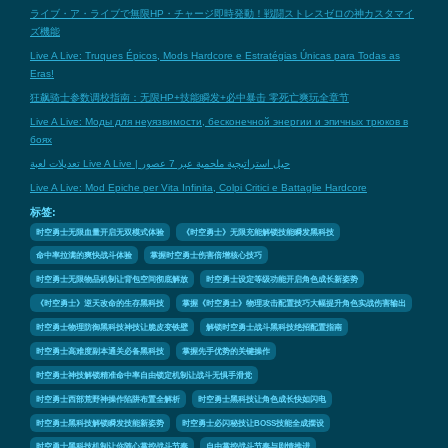
ライブ・ア・ライブで無限HP・チャージ即時発動！戦闘ストレスゼロの神カスタマイ
ズ機能
Live A Live: Truques Épicos, Mods Hardcore e Estratégias Únicas para Todas as
Eras!
狂飙骑士参数调校指南：无限HP+技能瞬发+必中暴击 零死亡爽玩全章节
Live A Live: Моды для неуязвимости, бесконечной энергии и эпичных трюков в
боях
تعديلات لعبة Live A Live | حيل استراتيجية ملحمية عبر 7 عصور
Live A Live: Mod Epiche per Vita Infinita, Colpi Critici e Battaglie Hardcore
标签:
时空勇士无限血量开启无双模式体验
《时空勇士》无限充能解锁技能瞬发黑科技
命中率拉满的爽快战斗体验
掌握时空勇士伤害倍增核心技巧
时空勇士无限物品机制让背包空间彻底解放
时空勇士设定等级功能开启角色成长新姿势
《时空勇士》逆天改命的生存黑科技
掌握《时空勇士》物理攻击配置技巧大幅提升角色实战伤害输出
时空勇士物理防御黑科技神技让脆皮变铁壁
解锁时空勇士战斗黑科技绝招配置指南
时空勇士高难度副本通关必备黑科技
掌握先手优势的关键操作
时空勇士神技解锁精准命中率自由锁定机制让战斗无惧手滑党
时空勇士西部荒野神操作陷阱布置全解析
时空勇士黑科技让角色成长快如闪电
时空勇士黑科技解锁瞬发技能新姿势
时空勇士必闪秘技让BOSS技能全成摆设
时空勇士黑科技机制让你随心掌控战斗节奏
自由掌控战斗节奏与剧情推进