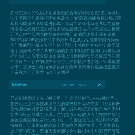
在时空勇士的战棋江湖里混迹的冒险家们最近挖到宝藏级玩
法了喂那个能直接拉满角色最大HP的隐藏功能简直让脆皮阿
基拉和肉盾波戈集体进化成不死鸟生命值这玩意儿以前得肝
爆装备栏或者疯狂刷经验条现在直接开挂式调整属性面板爽
到飞起中世纪副本的秒杀伤害西部篇的群攻暴击还有未来
BOSS的AOE轰炸都成了弟弟开满血条后站着撸都能秀操作
你们懂的那些反复复活的痛苦那些卡关时的抓狂时刻终于被
这个骚操作终结了幕末战场的多波围剿现在都能玩出走位骚
操作战棋走位配合满血条直接上演绝地翻盘高难度章节的死
亡循环？不存在的现在全身心沉浸剧情推进才是正经事这波
属于时空勇士的硬核玩家集体觉醒啊喂角色属性面板直接开
上帝视角谁还愿意当战五渣啊喂
设置物理攻击
Ctrl+NUM8 - NUM8 +
兄弟们注意啦！在《时空勇士》这个跨时代JRPG神作里，
想要让正流的摔技和波克尤的斧技打出爆炸伤害，物理攻击
属性调优绝对是最强黑话！通过战斗数据调整把角色的拳脚
功夫和冷兵器威力拉满，特别是原始篇的波克尤斧技在祭祀
魔兽面前直接化身物理绞肉机，伤害优化后连高防BOSS都
得喊疼。近未来篇的晶妹子要是物理属性拉满，杂兵阵直接
上演清场狂潮，普通攻击就能秒杀小怪根本不用浪费稀有道