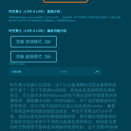
时空勇士（LIVE A LIVE） 游戏介绍：
1994年曾在Super Famicom发售的《LIVE A LIVE》，现在使用《OCTOPATH TRAVELER 歧路旅人》融合点阵
图与3DCG的“HD-2D”影像表现方式重获新生，并隆重登陆Steam！
时空勇士（LIVE A LIVE） 修改功能介绍
切换 加强模式
切换 超级模式
支持平台:
steam
无限血量
NUM1
时空勇士玩家们注意啦！这个让全服沸腾的无限血量黑科技
终于来了！有了不死身buff加持，角色血条直接焊死在满格
状态，无论面对未来科技boss的粒子炮还是时空裂缝里的突
袭怪潮，都能像永动机一样持续输出。对于追求极限操作的
肝帝来说，在7x7格子战场可以放心玩转连招combo，像量
子穿刺这种高风险技能想放就放，再也不用看治疗cd卡手
速。咸鱼玩家也能轻松解锁隐藏剧情，那些藏在地图角落的
宝箱和支线任务终于不用因为血量焦虑而错过。特别是当遇
到时空裂隙章节那种道具稀缺的绝望时刻，这个无限HP的神