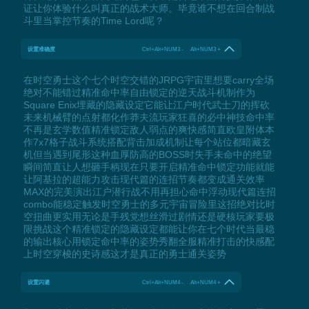
证让你体验什么叫真正的战术大师。毕竟谁不想在回合制战
斗里当掌控节奏的Time Lord呢？
设置准确度
Ctrl+Alt+NUM3 - Alt+NUM3 +
在时空勇士这个七个时空交错的JRPG宇宙里想要carry全场
绝对不能错过精准命中率自由锁定的逆天战斗机制作为
Square Enix埋藏的隐藏设定它能让江户时代武士刀的挥砍
未来机械臂的点射都化作莽夫流玩家狂喜的必中神技命中率
不再是玄学数值精准锁定敌人弱点的爽快感简直欧皇附体本
作7x7格子战斗系统搭配背击加成机制让每个站位都暗藏玄
机但当遇到尾形这种血厚防高的BOSS时失手未命中的绝望
瞬间简直让人想砸手柄现在只要开启精准命中锁定功能就能
让阿基拉的超能力攻击现代篇的连招节奏都变成通关效率
MAX的完美演出江户潜行战不用再担心命中浮动现代篇连招
combo能稳定触发时空勇士的多元宇宙冒险里这招绝对比时
空扭曲更实用无论是手残党想丝滑过剧情还是硬核玩家要极
限挑战这个精准锁定的隐藏设定都能让你在七个时代当最稳
的输出核心用锁定命中率的姿势秀翻全服精准打击的快感配
上时空穿梭的史诗感这才是真正的勇士通关姿势
设置闪避
Ctrl+Alt+NUM4 - Alt+NUM4 +