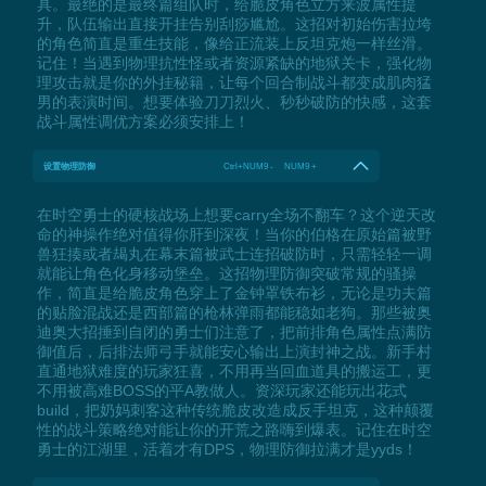
具。最绝的是最终篇组队时，给脆皮角色立方来波属性提
升，队伍输出直接开挂告别刮痧尴尬。这招对初始伤害拉垮
的角色简直是重生技能，像给正流装上反坦克炮一样丝滑。
记住！当遇到物理抗性怪或者资源紧缺的地狱关卡，强化物
理攻击就是你的外挂秘籍，让每个回合制战斗都变成肌肉猛
男的表演时间。想要体验刀刀烈火、秒秒破防的快感，这套
战斗属性调优方案必须安排上！
设置物理防御
Ctrl+NUM9 - NUM9 +
在时空勇士的硬核战场上想要carry全场不翻车？这个逆天改
命的神操作绝对值得你肝到深夜！当你的伯格在原始篇被野
兽狂揍或者朅丸在幕末篇被武士连招破防时，只需轻轻一调
就能让角色化身移动堡垒。这招物理防御突破常规的骚操
作，简直是给脆皮角色穿上了金钟罩铁布衫，无论是功夫篇
的贴脸混战还是西部篇的枪林弹雨都能稳如老狗。那些被奥
迪奥大招捶到自闭的勇士们注意了，把前排角色属性点满防
御值后，后排法师弓手就能安心输出上演封神之战。新手村
直通地狱难度的玩家狂喜，不用再当回血道具的搬运工，更
不用被高难BOSS的平A教做人。资深玩家还能玩出花式
build，把奶妈刺客这种传统脆皮改造成反手坦克，这种颠覆
性的战斗策略绝对能让你的开荒之路嗨到爆表。记住在时空
勇士的江湖里，活着才有DPS，物理防御拉满才是yyds！