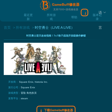
GameBuff修改器
支持7000+游戏修改器
语
下载Gamebuff
最近更
所有游
版本记
帮助
新
戏
录
首页
所有游戏
时空勇士（LIVE A LIVE）
言
时空勇士逆天改命指南！7x7格子战场开挂级操作解锁
开发商：
Square Enix, historia Inc.
发行公司：
Square Enix
游戏类型：
冒险
角色扮演
发售平台：
steam
下载Gamebuff修改器