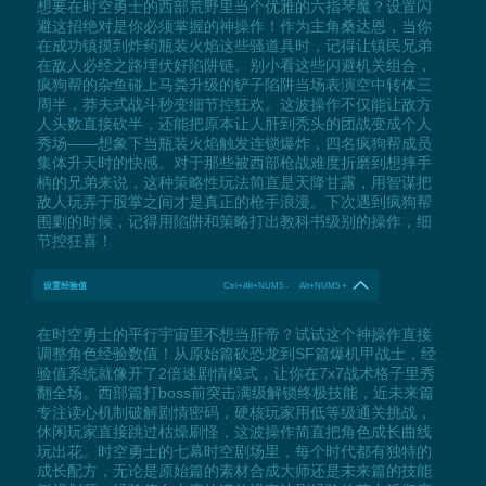
想要在时空勇士的西部荒野里当个优雅的六指琴魔？设置闪
避这招绝对是你必须掌握的神操作！作为主角桑达恩，当你
在成功镇摸到炸药瓶装火焰这些骚道具时，记得让镇民兄弟
在敌人必经之路埋伏好陷阱链。别小看这些闪避机关组合，
疯狗帮的杂鱼碰上马粪升级的铲子陷阱当场表演空中转体三
周半，莽夫式战斗秒变细节控狂欢。这波操作不仅能让敌方
人头数直接砍半，还能把原本让人肝到秃头的团战变成个人
秀场——想象下当瓶装火焰触发连锁爆炸，四名疯狗帮成员
集体升天时的快感。对于那些被西部枪战难度折磨到想摔手
柄的兄弟来说，这种策略性玩法简直是天降甘露，用智谋把
敌人玩弄于股掌之间才是真正的枪手浪漫。下次遇到疯狗帮
围剿的时候，记得用陷阱和策略打出教科书级别的操作，细
节控狂喜！
设置经验值
Ctrl+Alt+NUM5 - Alt+NUM5 +
在时空勇士的平行宇宙里不想当肝帝？试试这个神操作直接
调整角色经验数值！从原始篇砍恐龙到SF篇爆机甲战士，经
验值系统就像开了2倍速剧情模式，让你在7x7战术格子里秀
翻全场。西部篇打boss前突击满级解锁终极技能，近未来篇
专注读心机制破解剧情密码，硬核玩家用低等级通关挑战，
休闲玩家直接跳过枯燥刷怪，这波操作简直把角色成长曲线
玩出花。时空勇士的七幕时空剧场里，每个时代都有独特的
成长配方，无论是原始篇的素材合成大师还是未来篇的技能