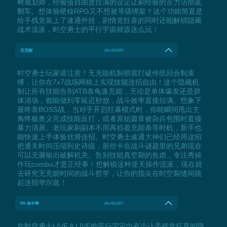
树规划师，经验值自由度拉满的设定让刷经验的苦力活彻底
翻车。想体验硬核RPG又不想被等级绑架？这个功能简直是
给手残党装上了速通外挂，剧情党狂喜的同时还能解锁隐藏
战术流派，时空勇士的平行宇宙就该这么玩！
无充能
Alt+NUM6
时空勇士玩家请注意！无充能机制彻底打破传统回合制束
缚，让你在7x7战场网格上实现技能连招自由！这个隐藏机
制让所有技能告别ATB条龟速充能，无论是单体爆发还是群
体清场，都能做到零延迟秒放，战斗效率直接拉满。想象下
最终章BOSS战，当对手开启狂暴模式时，你能瞬间甩出主
角终极奥义完成技能反打，或者原始篇章被杂兵包围时直接
暴力清屏。老玩家刷副本不用再掐着充能条等时机，新手也
能快速上手体验丝滑连招。时空勇士速通大神们已经用这招
把通关时间压缩到史诗级，那些卡在战斗谜题里的兄弟现在
可以无脑输出破解机关。告别技能真空期的焦虑，专注秀操
作玩combo才是正经事！想解锁这种逆天操作流派，现在就
去研究无充能时间的战斗哲学，让你的指尖在时空裂缝间跳
起连招华尔兹！
0% 命中率
Alt+NUM7
在时空勇士LIVE A LIVE的平行宇宙中有个让手残党狂喜的隐