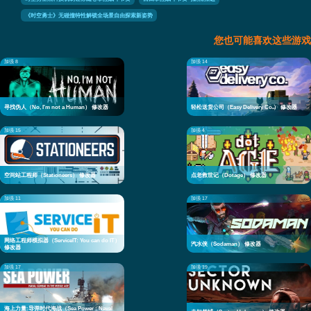
《时空勇士》无碰撞特性解锁全场景自由探索新姿势
您也可能喜欢这些游戏
加强 8
加强 14
寻找伪人（No, I'm not a Human） 修改器
轻松送货公司（Easy Delivery Co.） 修改器
加强 15
加强 4
空间站工程师（Stationeers） 修改器
点老救世记（Dotage） 修改器
加强 11
加强 17
网络工程师模拟器（ServiceIT: You can do IT）
汽水侠（Sodaman） 修改器
修改器
加强 17
加强 19
海上力量:导弹时代海战（Sea Power : Naval