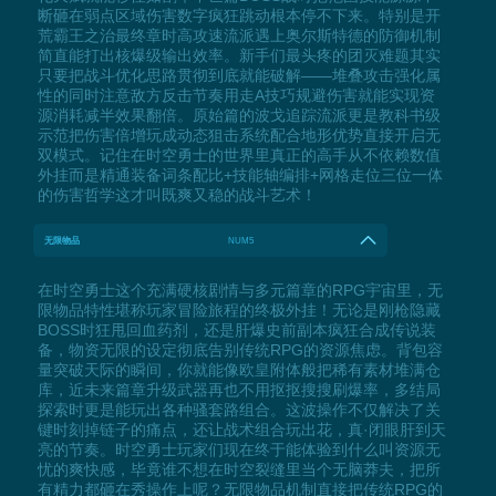
断砸在弱点区域伤害数字疯狂跳动根本停不下来。特别是开
荒霸王之治最终章时高攻速流派遇上奥尔斯特德的防御机制
简直能打出核爆级输出效率。新手们最头疼的团灭难题其实
只要把战斗优化思路贯彻到底就能破解——堆叠攻击强化属
性的同时注意敌方反击节奏用走A技巧规避伤害就能实现资
源消耗减半效果翻倍。原始篇的波戈追踪流派更是教科书级
示范把伤害倍增玩成动态狙击系统配合地形优势直接开启无
双模式。记住在时空勇士的世界里真正的高手从不依赖数值
外挂而是精通装备词条配比+技能轴编排+网格走位三位一体
的伤害哲学这才叫既爽又稳的战斗艺术！
无限物品
NUM5
在时空勇士这个充满硬核剧情与多元篇章的RPG宇宙里，无
限物品特性堪称玩家冒险旅程的终极外挂！无论是刚枪隐藏
BOSS时狂甩回血药剂，还是肝爆史前副本疯狂合成传说装
备，物资无限的设定彻底告别传统RPG的资源焦虑。背包容
量突破天际的瞬间，你就能像欧皇附体般把稀有素材堆满仓
库，近未来篇章升级武器再也不用抠抠搜搜刷爆率，多结局
探索时更是能玩出各种骚套路组合。这波操作不仅解决了关
键时刻掉链子的痛点，还让战术组合玩出花，真·闭眼肝到天
亮的节奏。时空勇士玩家们现在终于能体验到什么叫资源无
忧的爽快感，毕竟谁不想在时空裂缝里当个无脑莽夫，把所
有精力都砸在秀操作上呢？无限物品机制直接把传统RPG的