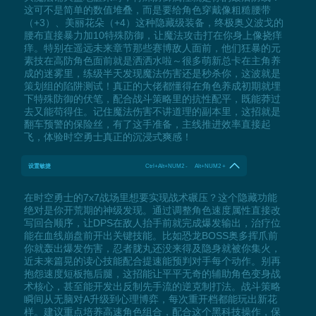
这可不是简单的数值堆叠，而是要给角色穿戴像粗糙腰带
（+3）、美丽花朵（+4）这种隐藏级装备，终极奥义波戈的
腰布直接暴力加10特殊防御，让魔法攻击打在你身上像挠痒
痒。特别在遥远未来章节那些赛博敌人面前，他们狂暴的元
素技在高防角色面前就是洒洒水啦～很多萌新总卡在主角养
成的迷雾里，练级半天发现魔法伤害还是秒杀你，这波就是
策划组的陷阱测试！真正的大佬都懂得在角色养成初期就埋
下特殊防御的伏笔，配合战斗策略里的抗性配平，既能莽过
去又能苟得住。记住魔法伤害不讲道理的副本里，这招就是
翻车预警的保险丝，有了这手准备，主线推进效率直接起
飞，体验时空勇士真正的沉浸式爽感！
设置敏捷
Ctrl+Alt+NUM2 - Alt+NUM2 +
在时空勇士的7x7战场里想要实现战术碾压？这个隐藏功能
绝对是你开荒期的神级发现。通过调整角色速度属性直接改
写回合顺序，让DPS在敌人抬手前就完成爆发输出，治疗位
能在血线崩盘前开出关键技能。比如恐龙BOSS奥多挥爪前
你就轰出爆发伤害，忍者胧丸还没来得及隐身就被你集火，
近未来篇晃的读心技能配合提速能预判对手每个动作。别再
抱怨速度短板拖后腿，这招能让平平无奇的辅助角色变身战
术核心，甚至能开发出反制先手流的逆克制打法。战斗策略
瞬间从无脑对A升级到心理博弈，每次重开档都能玩出新花
样。建议重点培养高速角色组合，配合这个黑科技操作，保