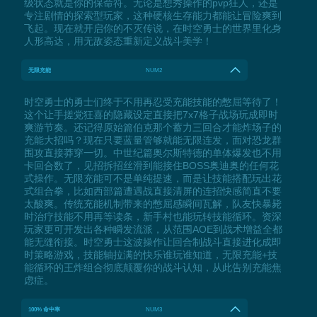
级状态就是你的保命符。无论是想秀操作的pvp狂人，还是
专注剧情的探索型玩家，这种硬核生存能力都能让冒险爽到
飞起。现在就开启你的不灭传说，在时空勇士的世界里化身
人形高达，用无敌姿态重新定义战斗美学！
无限充能
NUM2
时空勇士的勇士们终于不用再忍受充能技能的憋屈等待了！
这个让手搓党狂喜的隐藏设定直接把7x7格子战场玩成即时
爽游节奏。还记得原始篇伯克那个蓄力三回合才能炸场子的
充能大招吗？现在只要蓝量管够就能无限连发，面对恐龙群
围攻直接莽穿一切。中世纪篇奥尔斯特德的单体爆发也不用
卡回合数了，见招拆招丝滑到能接住BOSS奥迪奥的任何花
式操作。无限充能可不是单纯提速，而是让技能搭配玩出花
式组合拳，比如西部篇遭遇战直接清屏的连招快感简直不要
太酸爽。传统充能机制带来的憋屈感瞬间瓦解，队友快暴毙
时治疗技能不用再等读条，新手村也能玩转技能循环。资深
玩家更可开发出各种瞬发流派，从范围AOE到战术增益全都
能无缝衔接。时空勇士这波操作让回合制战斗直接进化成即
时策略游戏，技能轴拉满的快乐谁玩谁知道，无限充能+技
能循环的王炸组合彻底颠覆你的战斗认知，从此告别充能焦
虑症。
100% 命中率
NUM3