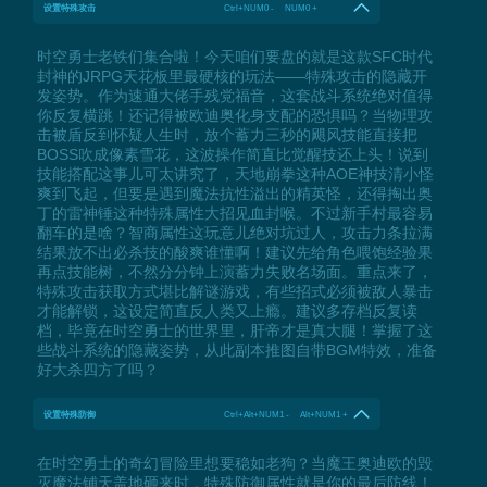
设置特殊攻击
Ctrl+NUM0 - NUM0 +
时空勇士老铁们集合啦！今天咱们要盘的就是这款SFC时代
封神的JRPG天花板里最硬核的玩法——特殊攻击的隐藏开
发姿势。作为速通大佬手残党福音，这套战斗系统绝对值得
你反复横跳！还记得被欧迪奥化身支配的恐惧吗？当物理攻
击被盾反到怀疑人生时，放个蓄力三秒的飓风技能直接把
BOSS吹成像素雪花，这波操作简直比觉醒技还上头！说到
技能搭配这事儿可太讲究了，天地崩拳这种AOE神技清小怪
爽到飞起，但要是遇到魔法抗性溢出的精英怪，还得掏出奥
丁的雷神锤这种特殊属性大招见血封喉。不过新手村最容易
翻车的是啥？智商属性这玩意儿绝对坑过人，攻击力条拉满
结果放不出必杀技的酸爽谁懂啊！建议先给角色喂饱经验果
再点技能树，不然分分钟上演蓄力失败名场面。重点来了，
特殊攻击获取方式堪比解谜游戏，有些招式必须被敌人暴击
才能解锁，这设定简直反人类又上瘾。建议多存档反复读
档，毕竟在时空勇士的世界里，肝帝才是真大腿！掌握了这
些战斗系统的隐藏姿势，从此副本推图自带BGM特效，准备
好大杀四方了吗？
设置特殊防御
Ctrl+Alt+NUM1 - Alt+NUM1 +
在时空勇士的奇幻冒险里想要稳如老狗？当魔王奥迪欧的毁
灭魔法铺天盖地砸来时，特殊防御属性就是你的最后防线！