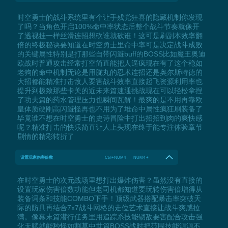
时空勇士的战斗系统里有个让手残党狂喜的隐藏机制你发现
了吗？当角色开启100%命中率状态后整个战斗节奏就像开
了透视挂一样丝滑连招想砍谁就砍谁！这可是刷副本效率翻
倍的终极秘诀要知道在时空勇士里命中率可是决定战斗成败
的关键属性特别是打那些自带闪避buff的BOSS比如魔王奥迪
欧战时普通攻击经常打空简直能把人逼疯现在有了这个稳如
老狗的命中机制无论是用胧丸的忍术连招还是奥尔斯特德的
大招都能精准打击敌人要害战斗效率直接起飞资源利用率也
提升到极致那些卡关的近未来篇速通挑战现在可以轻松拿捏
了功夫篇的药水管理压力也瞬间瓦解！最爽的是不用再靠欧
皇体质硬刚高闪避怪再也不用为了堆命中属性疯狂刷装备了
毕竟谁不想在时空勇士的史诗冒险中打出招招到肉的爽快感
呢？精准打击的快乐简直让人上头现在终于能专注体验章节
剧情的精彩转折了
设置玩家伤害倍数
Ctrl+NUM4 - NUM4 +
在时空勇士的次元战场里想打出爆炸伤害？虽然没有直接的
设置玩家伤害倍数功能但老司机都知道要玩转伤害倍增得从
装备词条和技能COMBO下手！顶级武器搭配暴击率突破天
际的防具再结合7x7战斗网格的走位艺术直接让战斗爽感拉
满。像幕末篇潜行任务里用追踪系技能锁敌要害配合攻击强
化天赋就能秒怪如割草中世篇BOSS战时把范围技能源源不