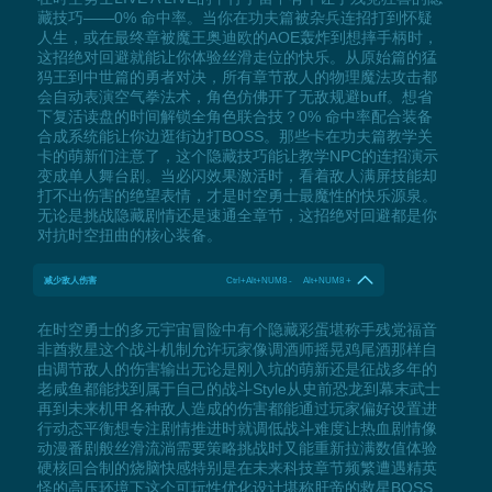
藏技巧——0% 命中率。当你在功夫篇被杂兵连招打到怀疑
人生，或在最终章被魔王奥迪欧的AOE轰炸到想摔手柄时，
这招绝对回避就能让你体验丝滑走位的快乐。从原始篇的猛
犸王到中世篇的勇者对决，所有章节敌人的物理魔法攻击都
会自动表演空气拳法术，角色仿佛开了无敌规避buff。想省
下复活读盘的时间解锁全角色联合技？0% 命中率配合装备
合成系统能让你边逛街边打BOSS。那些卡在功夫篇教学关
卡的萌新们注意了，这个隐藏技巧能让教学NPC的连招演示
变成单人舞台剧。当必闪效果激活时，看着敌人满屏技能却
打不出伤害的绝望表情，才是时空勇士最魔性的快乐源泉。
无论是挑战隐藏剧情还是速通全章节，这招绝对回避都是你
对抗时空扭曲的核心装备。
减少敌人伤害
Ctrl+Alt+NUM8 - Alt+NUM8 +
在时空勇士的多元宇宙冒险中有个隐藏彩蛋堪称手残党福音
非酋救星这个战斗机制允许玩家像调酒师摇晃鸡尾酒那样自
由调节敌人的伤害输出无论是刚入坑的萌新还是征战多年的
老咸鱼都能找到属于自己的战斗Style从史前恐龙到幕末武士
再到未来机甲各种敌人造成的伤害都能通过玩家偏好设置进
行动态平衡想专注剧情推进时就调低战斗难度让热血剧情像
动漫番剧般丝滑流淌需要策略挑战时又能重新拉满数值体验
硬核回合制的烧脑快感特别是在未来科技章节频繁遭遇精英
怪的高压环境下这个可玩性优化设计堪称肝帝的救星BOSS