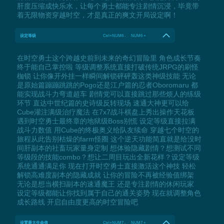
肝度压缩成快乐水，让每个勇士都能专注剧情沉浸，毕竟带
着无限物资穿越时空，才是真正的爽文开局设定啊！
设定等级
Ctrl+NUM6 - NUM6 +
在时空勇士这个跨越史前到未来的奇幻冒险里 角色成长节奏
终于能自己掌控啦 等级调整系统直接打破传统JRPG的刷怪
枷锁 让你像开外挂一样瞬间解锁砰砰轰这类神级技能 无论
是原始篇蹦蹦跳跳的Pogo还是江户篇的忍者Oboromaru 都
能实现战斗力弯道超车 剧情党可以直接跳过那些烦人的练级
环节 直达中世纪篇的史诗级反转现场 速通大神更可以给
Cube灌注满级治疗魔法 在7x7战斗棋盘上秀出操作天花板
遇到时空勇士最终章的地狱级Boss别慌 设定等级直接拉满
战斗力数值 用Cube的终极奥义给队友续命 穿越七个时空的
旅程从此告别枯燥的farm怪圈 这个逆天功能简直就是给没时
间肝副本的社畜玩家量身定制 想体验隐藏剧情？想测试不同
等级段的技能combo？想让二周目玩出全新花样？设定等级
系统通通满足你 现在打开时空勇士直接激活这个神技 轻松
解锁高难度副本的隐藏成就 让你的冒险不再被经验值绑架
无论是想当横扫副本的速通魔王 还是专注剧情的休闲玩家
设定等级都能让你找到属于自己的通关姿势 现在就调整角色
成长路线 开启自由度更高的时空冒险吧
设置最大生命值
Ctrl+NUM7 - NUM7 +