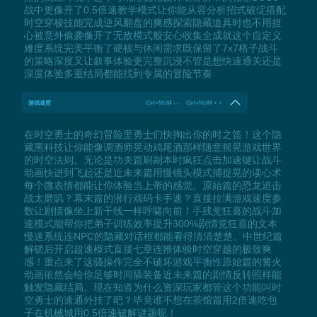
战中更像开了0.5倍速教学模式让你能从容分析招式破绽搭配
时空穿梭技能完成逆风翻盘的爽感探索隐藏道具时也不用担
心被意外偷袭像开了无敌模式般安心收集全成就这个自定义
难度系统完美平衡了硬核与休闲需求既保留了7x7格子战斗
的策略深度又让叙事体验更完整沉浸不管是想快速通关还是
深度体验多重结局都能找到专属的冒险节奏
游戏速度
Ctrl+NUM - - Ctrl+NUM + +
在时空勇士的奇幻冒险里勇士们快掏出你的时之笛！这个隐
藏黑科技让你能像调酒师晃动鸡尾酒那样随意摇晃游戏世界
的时空法则。无论是功夫篇刷副本时疯狂点击加速键让战斗
动画快进到飞起还是近未来篇用慢镜头模式捕捉晃的读心术
每个微表情都能让你体验当上帝的感觉。原始篇的恐龙追击
战太磨叽？幕末篇的潜行戏码卡手速？直接拉满游戏速度参
数让剧情像坐上新干线一样呼啸向前！手残党狂喜的战斗加
速模式能帮你把弟子训练效率提升300%剧情党狂喜的文本
慢速系统连NPC的隐藏对话框都能看得清清楚楚。中世纪篇
解锁后开启超速模式直接七章连推体验时空穿越的极致爽
感！重点来了这骚操作完全不破坏游戏平衡性原始篇的篝火
动画依然会给你足够时间舔装备近未来篇的剧情反转照样能
触发隐藏结局。现在知道为什么资深玩家都管这个功能叫时
空勇士的速通外挂了吧？毕竟谁不想在茶馆篇用2倍速吃包
子在机械城用0.5倍速破解谜题呢！