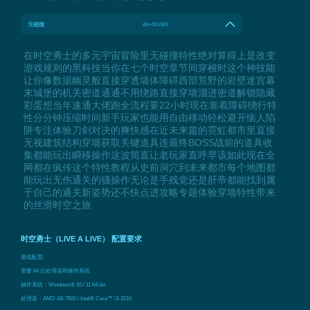
无碰撞
Alt+NUM0
在时空勇士的多元宇宙冒险里无碰撞特性绝对算得上是改变
游戏规则的黑科技当你在七个时空章节间穿梭时这个神技能
让你像数据幽灵般直接穿透墙体障碍西部荒野的岩壁迷宫幕
末城堡的机关密道通通不用绕路直接穿墙溜进密道解锁隐藏
彩蛋想当年速通大佬跑全流程要22小时现在靠着障碍绕行特
性分分钟压缩时间新手玩家也能用自由移动轻松避开恼人陷
阱专注体验刀剑对决的爽快感在近未来篇的霓虹都市里直接
无视建筑结构穿墙获取关键道具连最终BOSS战前的道具收
集都能玩出瞬移操作这波简直让老玩家直呼早该如此现在全
网都在疯传这个特性教程从史前洞穴到未来都市每个地图都
能玩出无伤通关的骚操作无论是手残党还是肝帝都能找到属
于自己的通关新姿势还不快点进攻略专题体验穿墙特性带来
的丝滑时空之旅
时空勇士（LIVE A LIVE） 配置要求
最低配置:
需要 64 位处理器和操作系统
操作系统：Windows® 10 / 11 64-bit
处理器：AMD A8-7600 / Intel® Core™ i3-3210