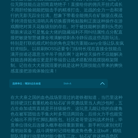
位无限技能点这招简直绝绝子！直接给你的佣兵开挂式成长
不用肝经验就能把狙击手的精准打击、近战的全力一击和潜
行的无影无踪全拉满。想象下带着全能佣兵在矿脉据点夜战
手持消音狙先清哨兵再切换霰弹枪贴脸刚正面这种操作在游
戏圈绝对算天花板级别的存在。对于被技能树折磨到头秃的
萌新来说这可是氪金大佬的隐藏福利不用纠结属性点分配直
接把敏捷智慧健康全堆满解锁刺杀冷静应战这些高阶玩法。
特别是打联机模式时你的角色定制方案能carry全场让队友疯
狂求组队。以前刷BOSS还要专门练特长现在直接全技能点
满开挂谁还愿意当半吊子佣兵啊？这种逆天操作不仅能解决
技能选择困难症更是肝帝福音让战术搭配彻底摆脱框架限
制。记住在大犬座国混要的就是这种无限技能点带来的爽快
感直接把游戏体验拉满！
选择单位：增加5点生命值
Shift+A
在大犬座之国的血色战场里混过的老铁都知道，当巴里这种
前排硬汉扛着重机枪在钻石矿井突袭战里当人肉沙包时，五
点生命加成简直就是开挂级操作。这玩意儿能让你的自建角
色在被军团狙击手集火时多苟活两回合，后排火力手也能安
心输出不用手忙脚乱翻医包。社区老哥管这叫战术外挂，毕
竟单位强化后连爆头概率都得重新算账。新手村玩家别光盯
着初始装备，战斗调整时记得给脆皮角色叠上这buff，精锐
部队清剿行动里绝对能少翻车三次。钻石矿井这种高危区