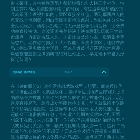
敌人菊花，连特种弹药配方都解锁得比别人快三个档位。特
别是莽C-5区域那些连环陷阱的时候，有这波爆破加成的佣
兵就跟开了透视挂似的，雷区直接变红毯。遇到军团敌人的
龟壳战术也别慌，掏出高爆手雷精准点射，对面掩体分分钟
变烟花表演。侦察兵拆陷阱悄无声息得像用消音器，突袭成
功率直接拉满。这波调整完美解决了铁血联盟3玩家三大致
命痛点：拆雷踩坑送人头、手雷炸自己炸队友、造装备卡等
级憋屈。现在你的佣兵团队不仅能活着走出雷区，还能在战
场上掏出更多致命大玩具。无论是爆破拆迁还是战术突袭，
爆破技能直接拉满的爽感绝对让你上头，毕竟谁不想当人形
拆迁队呢？
选择单位: 添加5医疗
Shift+Z
在《铁血联盟3》这个硬核战术游戏里，想要让雇佣兵扛住
可可港血战这种地狱级战斗，'选择单位 添加5医疗'绝对是你
的战场外挂技能！当你的医护兵解锁医疗技能强化后，治疗
速度直接起飞，急救成功率蹭蹭往上涨，简直就像给小队装
了个移动战地医院。这波操作不仅能让倒地队友快速回血，
还能省下珍贵的医疗包，特别适合前期资源紧缺时刚正面。
想象下在敌方火力压制下，你的医疗兵用翻倍的治疗效率把
队友从鬼门关拉回来，物资消耗却比别人少一半，这种'白给
玩家的氪金体验'谁不想要？无论是突袭据点还是多人联机，
这招都能让你的小队化身不死鸟战队。重点来了！新手村玩