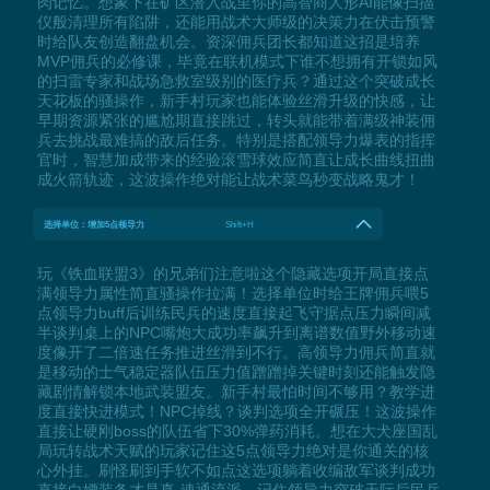
肉记忆。想象下在矿区潜入战里你的高智商人形AI能像扫描
仪般清理所有陷阱，还能用战术大师级的决策力在伏击预警
时给队友创造翻盘机会。资深佣兵团长都知道这招是培养
MVP佣兵的必修课，毕竟在联机模式下谁不想拥有开锁如风
的扫雷专家和战场急救室级别的医疗兵？通过这个突破成长
天花板的骚操作，新手村玩家也能体验丝滑升级的快感，让
早期资源紧张的尴尬期直接跳过，转头就能带着满级神装佣
兵去挑战最难搞的敌后任务。特别是搭配领导力爆表的指挥
官时，智慧加成带来的经验滚雪球效应简直让成长曲线扭曲
成火箭轨迹，这波操作绝对能让战术菜鸟秒变战略鬼才！
选择单位：增加5点领导力
Shift+H
玩《铁血联盟3》的兄弟们注意啦这个隐藏选项开局直接点
满领导力属性简直骚操作拉满！选择单位时给王牌佣兵喂5
点领导力buff后训练民兵的速度直接起飞守据点压力瞬间减
半谈判桌上的NPC嘴炮大成功率飙升到离谱数值野外移动速
度像开了二倍速任务推进丝滑到不行。高领导力佣兵简直就
是移动的士气稳定器队伍压力值蹭蹭掉关键时刻还能触发隐
藏剧情解锁本地武装盟友。新手村最怕时间不够用？教学进
度直接快进模式！NPC掉线？谈判选项全开碾压！这波操作
直接让硬刚boss的队伍省下30%弹药消耗。想在大犬座国乱
局玩转战术天赋的玩家记住这5点领导力绝对是你通关的核
心外挂。刷怪刷到手软不如点这选项躺着收编敌军谈判成功
直接白嫖装备才是真·速通流派。记住领导力突破天际后民兵