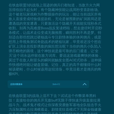
在铁血联盟3的战场上混迹的佣兵们都知道，当敌方火力网
压得你抬不起头时，有个隐藏神技能让战局秒变喜剧收场。
这个被老玩家戏称为作弊级操作的玩法，能让当前战区所有
敌人直接变成经验值提款机，无论是被围剿的矿洞困局还是
遭遇战的突发遭遇，只要激活这个隐藏开关就能实现秒杀式
收割。别再为高难度Boss战反复读档啦，想走捷径时开启秒
杀模式，让战术走位变成无脑推图，瞬间胜利不再是梦。特
别适合那些想跳过硬核战斗专注剧情体验的休闲佣兵，或是
想用上帝视角测试奇葩战术的硬核玩家，毕竟谁还没个想在
矿区上演全息投影诱敌的疯狂想法呢？当你的佣兵小队陷入
弹尽粮绝的困境，这个神技就是最可靠的后门通道，让'全
灭'这个词永远停留在敌方词库。要说这游戏最爽快的体验，
莫过于在敌人刚冒头的瞬间就触发全图AOE式秒杀，这种操
作快感绝对能让键盘冒烟。记住，真正的高手都懂得什么时
候该硬刚，什么时候该用这招清场，毕竟活着才是佣兵的终
极KPI。
启用作弊菜单
Shift+F2
在铁血联盟3的战场上混不下去？试试这个作弊菜单黑科
技！直接给你的佣兵开无敌buff无限子弹快速升级直接拉满
战斗力。战术鬼才模式让你深夜突袭敌军基地全队狙击手火
力压制属性点拉满横着走。剧情党狂喜模式下无限金钱健康
值直接跳过憋屈攒资源阶段直奔关键剧情体验佣兵恩怨情