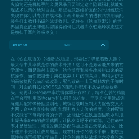
火箭筒还是机枪手的金属风暴只要绑定这个隐藏福利就能实
现战术决策的绝对自由。那些被武器维护支配的恐惧统统消
失现在你可以专注在战术板上画出最暴力的进攻路线用满配
装备打出教科书级的战场收割。记住在《铁血联盟3》的世
界里真正的王牌佣兵都懂得如何让武器库永驻巅峰状态这才
是横扫千军的终极奥义！
最大命中几率
Shift+T
在《铁血联盟3》的混乱战场里，想要让子弹追着敌人跑？
最大命中几率就是你的战术外挂！这可不是氪金能买来的玄
学属性，而是靠射击属性、站位博弈和装备改装拼出来的硬
核操作。当你把狙击手架在废弃工厂的制高点，斯特罗伊德
的高敏捷配合瞄准镜改装，配合致命一击天赋触发的子弹时
间，对面的科拉松BOSS连闪避动作都来不及做就会被爆
头。别再让3%的命中率坑得你重开存档了，精准点射的精髓
在于合理利用高地carry和协同作战机制。早期关卡用近战训
练佣兵配冲锋枪贴脸刚枪，城镇巷战时压制火力配合交叉火
力网，命中率直接拉满到能预判敌人走位的程度。这种配置
不仅能省下每颗珍贵的子弹，还能让你在铁血圈里吹水时甩
出爆头率99%的战绩截图，让队友直呼不讲武德。记住命中
率才是硬道理，精准改装武器配件加上射击天赋的加成，比
十连抽卡更能让战局翻盘。现在打开你的战术手册，把敏捷
属性拉满再搭配光学瞄具，让你的佣兵从战场老六变身吃鸡