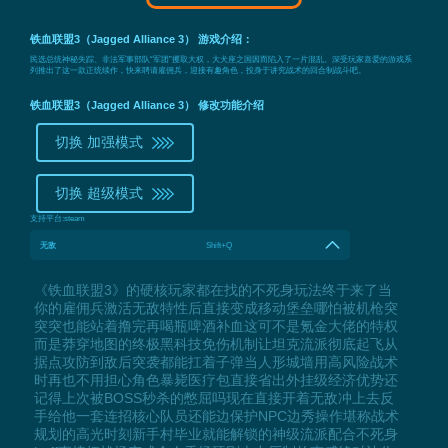
铁血联盟3（Jagged Alliance 3） 游戏介绍：
民选总统神秘失踪、非法军事部队“军团”攫取大权，大犬座之国因而陷入了一片混乱。深受玩家喜爱的游戏系
列推出了这一款正统续作，快来聘请雇佣兵，迎接有趣角色，投身于讲究战术的回合制战斗吧。
铁血联盟3（Jagged Alliance 3） 修改功能介绍
切换 加强模式
切换 超级模式
支持平台:
steam
无敌
Shift+Q
《铁血联盟3》的硬核玩家都在找的不死身玩法终于来了当
你的雇佣兵激活无敌特性后直接变成移动堡垒哪怕被机枪突
突突也能站着撸完再喝瓶啤酒补血这可不是氪金大佬的特权
而是莽穿地图的终极黑科技免伤机制让坦克流派彻底起飞从
据点攻防到敌后突袭都能扛着子弹当人形城墙用高风险战术
时再也不用担心角色暴毙医疗包直接省出外挂级经济优势还
记得上次被BOSS秒杀的憋屈吗现在直接开着无敌冲上去反
手给他一套连招核心队员还能边保护NPC边秀操作堪称战术
规划的高光时刻新手村毕业就能解锁的神级流派配合不死身