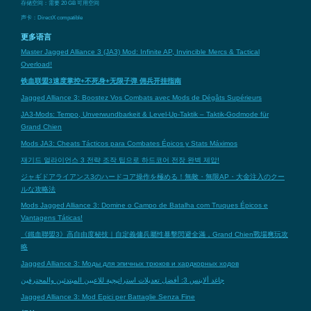
存储空间：需要 20 GB 可用空间
声卡：DirectX compatible
更多语言
Master Jagged Alliance 3 (JA3) Mod: Infinite AP, Invincible Mercs & Tactical
Overload!
铁血联盟3速度掌控+不死身+无限子弹 佣兵开挂指南
Jagged Alliance 3: Boostez Vos Combats avec Mods de Dégâts Supérieurs
JA3-Mods: Tempo, Unverwundbarkeit & Level-Up-Taktik – Taktik-Godmode für
Grand Chien
Mods JA3: Cheats Tácticos para Combates Épicos y Stats Máximos
재기드 얼라이언스 3 전략 조작 팁으로 하드코어 전장 완벽 제압!
ジャギドアライアンス3のハードコア操作を極める！無敵・無限AP・大金注入のクー
ルな攻略法
Mods Jagged Alliance 3: Domine o Campo de Batalha com Truques Épicos e
Vantagens Táticas!
《鐵血聯盟3》高自由度秘技｜自定義傭兵屬性暴擊閃避全滿，Grand Chien戰場爽玩攻
略
Jagged Alliance 3: Моды для эпичных трюков и хардкорных ходов
جاغد ألاينس 3: أفضل تعديلات استراتيجية للاعبين المبتدئين والمحترفين
Jagged Alliance 3: Mod Epici per Battaglie Senza Fine