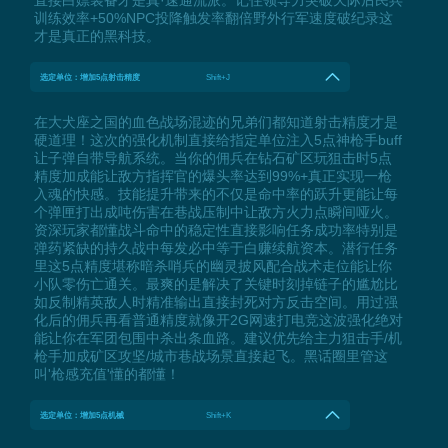
训练效率+50%NPC投降触发率翻倍野外行军速度破纪录这
才是真正的黑科技。
选定单位：增加5点射击精度
Shift+J
在大犬座之国的血色战场混迹的兄弟们都知道射击精度才是
硬道理！这次的强化机制直接给指定单位注入5点神枪手buff
让子弹自带导航系统。当你的佣兵在钻石矿区玩狙击时5点
精度加成能让敌方指挥官的爆头率达到99%+真正实现一枪
入魂的快感。技能提升带来的不仅是命中率的跃升更能让每
个弹匣打出成吨伤害在巷战压制中让敌方火力点瞬间哑火。
资深玩家都懂战斗命中的稳定性直接影响任务成功率特别是
弹药紧缺的持久战中每发必中等于白赚续航资本。潜行任务
里这5点精度堪称暗杀哨兵的幽灵披风配合战术走位能让你
小队零伤亡通关。最爽的是解决了关键时刻掉链子的尴尬比
如反制精英敌人时精准输出直接封死对方反击空间。用过强
化后的佣兵再看普通精度就像开2G网速打电竞这波强化绝对
能让你在军团包围中杀出条血路。建议优先给主力狙击手/机
枪手加成矿区攻坚/城市巷战场景直接起飞。黑话圈里管这
叫'枪感充值'懂的都懂！
选定单位：增加5点机械
Shift+K