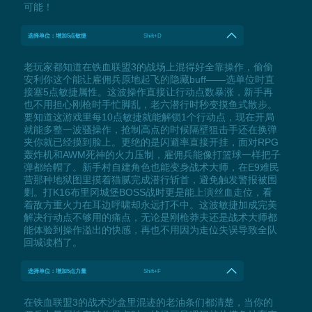
可能！
选择单位：增加5点敏捷
Shift+D
老玩家都知道在铁血联盟3的战场上混得好全靠操作，偷偷
安利你这个能让雇佣兵原地起飞的隐藏buff——选单位时直
接塞5点敏捷属性。这波操作直接让行动点数暴涨，新手再
也不用担心刚枪时手忙脚乱，老六潜行时秒变摸鱼式散步。
要知道这游戏里每10点敏捷就能解锁1个行动点，现在开局
就能多整一波骚操作，抢制高点的时候隔壁狙击手还在换弹
夹你就已经摸到脸上。更绝的是闪避率直接开挂，面对RPG
轰炸机和AWM死神的火力压制，雇佣兵能像打篮球一样把子
弹都给帽了。新手村自建角色也能变身战术大师，在E9难民
营那种地狱图里摸着猫腻完成潜行斩首，避免触发警报被围
剿。打K16布里冈城堡BOSS战时更是能上演丝血走位，看
着敌方重火力在耳边呼啸却永远打不中。这波敏捷加成完美
解决行动点不够用的痛点，无论是刚枪莽夫还是战术大师都
能体验到操作溢出的快感，再也不用因为走位失误导致全队
回城读档了。
选择单位：增加5点力量
Shift+F
在铁血联盟3的战术沙盒里混迹的老油条们都清楚，当你的