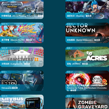
加强 3
加强 9
扫雪模拟器（Snow Plowing Simulator） 修改器
战匠杜沃（Dwerve） 修改器
加强 20
加强 19
原子野餐（Atomic Picnic） 修改器
未知领域（Sector Unknown） 修改器
加强 28
加强 7
文明法则（Lawgivers II） 修改器
亩地（ACRES） 修改器
加强 3
加强 17
鬼灭之刃：火之神血风谭2（Demon Slayer -
Ostranauts 修改器
Kimetsu no Yaiba- The Hinokami Chronicles
2） 修改器
加强 20
加强 7