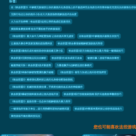
标签:
在《铁血联盟3》中解锁无敌秘技让你的雇佣兵化身战场上的不败战神完全免疫任何伤害体验坦克流玩法的极致生存
无限行动点让你的佣兵小队在大犬座战场彻底解放战术自由度
火力全开别停啊！铁血联盟3这招让弹药焦虑症直接消失
摆脱装备磨损束缚 狙击手重机枪手的终极福音
《铁血联盟3》最大命中几率配置指南 让你的佣兵弹无虚发
在铁血联盟3中解锁佣兵极限生存技巧
让雇佣兵暴击率直接顶满的战场黑科技
铁血联盟3资金暴涨秘籍解锁顶级佣兵阵容
铁血联盟3雇佣兵成长秘技助你快速组建王牌小队
铁血联盟3逆天功能选定单位最大等级一键满级技巧
铁血联盟3无限技能点玩法全解析
铁血联盟3生命加成逆天改命
敏捷狂飙！战场节奏由你掌控
敏捷突破天际！铁血联盟3战术新姿势
力量值飙升5点解锁近战狂暴模式
铁血联盟3神操作解锁智慧属性飙升秘籍
《铁血联盟3》领导力加成让佣兵秒变指挥官
《铁血联盟3》精准强化黑科技让佣兵化身移动靶场收割机
《铁血联盟3》机械技能直接拉满，手残党也能丝血反杀的神级操作
铁血联盟3爆破技能终极加成让佣兵战场开挂
铁血联盟3医疗技能速刷指南 医护兵急救效率翻倍技巧
《铁血联盟3》超级伤害一击必杀功能解锁佣兵暴力美学
一键清场所有敌方单位，战斗局势瞬间逆转的秘密武器
铁血联盟3作弊菜单黑科技让你秒变战场老六
掌控战场节奏的黑科技玩法
您也可能喜欢这些游戏