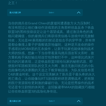
之王！
最大闪避几率
Shift+I
当你的佣兵在Grand Chien的废墟间遭遇敌方火力压制时，
有没有想过让他们像动作游戏里的主角那样丝血反杀？铁血
联盟3的黑科技级设定让这个愿望成真。通过激活角色的满
格闪避阈值，你的雇佣兵们将获得类似格斗游戏中的无敌帧
特效，无论是AK暴雨般的扫射还是狙击手的穿甲弹，所有弹
道都会像撞上量子护盾般诡异地偏转。这种逆天改命的操作
手感堪比MOBA里的五杀操作，让新手玩家也能体验到战术
大师的快感。想象一下当你带着菜鸟佣兵强攻军火库时，敌
方重机枪手疯狂输出却连空包弹都打不中，这种堪比武侠片
轻功的闪避表现，正是铁血联盟3留给玩家的秘密武器。即
便面对军团精英部队的交叉火力网，激活无敌闪状态的小队
也能像吃鸡决赛圈的天选之子般穿梭战场，为队友创造布置
C4的黄金时机。这个设定完美解决了新兵蛋子最头疼的永久
死亡痛点，让你能像玩RTS游戏那样肆意调整战术，把有限
的医疗资源留给更刺激的爆破行动。无论是想秀操作的战术
宅还是专注剧情的休闲党，这招躲避率MAX的隐藏技巧都能
让你在铁血联盟3的战场化身传说。
最大暴击几率
Shift+Y