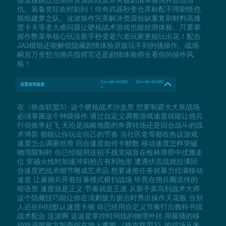
仇。装备党狂欢时刻到！传奇武器秒变仓库标配不用刷怪也
能组建梦之队。这波操作完美解决资源短缺重复刷材料高难
度卡关等老大难问题让硬核战术游戏也能丝滑体验。只要掌
握作弊菜单核心玩法新手秒变老六老玩家更能玩出花！配合
JA3模组还能解锁隐藏剧情体验原版玩不到的骚操作。战场
瞬息万变想当佣兵指挥官还是剧情体验师全看你的操作风
格！
Ctrl+Alt+NUM1 - Ctrl+Alt+NUM2
设置游戏速度
+
在《铁血联盟3》这个硬核战术沙盒里 想要制霸大犬座战场
必须掌握这个神级操作 通过自定义调整游戏速度就能让佣兵
行动效率起飞 无论是战略地图的奔袭转场还是回合战斗的战
术博弈 都能让你玩出自己的节奏 当社区老哥都在热议游戏
速度怎么调最丝滑 回合速度如何卡帧数 移动速度怎样突破
物理限制时 你已经能用这招手残党福音在枪林弹雨中优雅走
位 穿越火线时加速冲刺抢占有利地形 遭遇伏击战就拉满回
合速度把战术细节雕成艺术品 想要速推任务就暴力拉满移动
速度 让雇佣兵开着狂暴模式横扫战场 毕竟在佣兵圈流传的
暗语里 速度就是正义 节奏就是王道 从新手菜鸟到战术大师
这个隐藏技巧能让你在清剿敌方据点时秀出操作天花板 当别
人还在纠结默认速度卡顿 你已经用自定义节奏打出教科书级
战术配合 这波啊 这波是掌控时间线的物理外挂 用最骚的移
动轨迹把敌方智商按在地上摩擦 《铁血联盟3》的战场从来