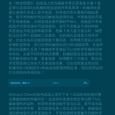
在《铁血联盟3》的战场上想当爆破专家还是装备大修？选
定单位直接加5点机械技能这波操作简直离谱！机械强化直
接让雇佣兵变成人形开锁器，拆弹成功率从看脸到稳如老
狗。新手村刚枪时用这招解锁高级弹药箱，中期巷战秒开装
甲车维修面板，后期攻城直接手撕机甲核心，技能提升带来
的战术优势直接改写战场规则。这可不是氪金大佬的特权，
而是摸金开锁流的终极答案。想象下潜入敌方据点时，隔壁
队伍还在用十把撬锁工具磨叽，你的佣兵直接暴力美学开
锁，丝血反杀后还能回收敌方重武器。拆弹模式里别人还在
祈祷欧皇附体，你已经用机械强化把C4炸成烟花秀。长途奔
袭后武器耐久见底？维修效率直接起飞让你秒变军械库活体
补给站。从新手村到吃鸡决赛圈，机械技能这波超规格强化
完美解决摸金失败、装备报废、拆弹翻车三大痛点，配合战
术优势直接让你在大犬座战场当爹。记住这组黄金组合技：
机械强化+技能提升=铁血战场新规则制定者，现在就用这招
打出你的传奇佣兵队！
选定的单位：爆破 +5
Shift+L
在Grand Chien的血色战场上混不下去？试试给你的佣兵整
点爆破技能的终极外挂！这波操作直接给指定单位喂了5点
爆破属性的猛料，拆雷快准狠还能手雷玩出花。新手菜鸟装
逼秒变拆弹专家，老鸟直接化身人形自走军火库。爆破值拉
满后拆地雷失误率直接砍半，手雷投掷精准度飙升到能炸穿