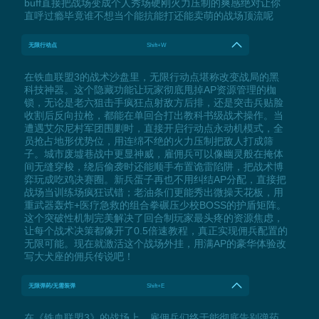
buff直接把战场变成个人秀场硬刚火力压制的爽感绝对让你
直呼过瘾毕竟谁不想当个能抗能打还能卖萌的战场顶流呢
无限行动点
Shift+W
在铁血联盟3的战术沙盘里，无限行动点堪称改变战局的黑
科技神器。这个隐藏功能让玩家彻底甩掉AP资源管理的枷
锁，无论是老六狙击手疯狂点射敌方后排，还是突击兵贴脸
收割后反向拉枪，都能在单回合打出教科书级战术操作。当
遭遇艾尔尼村军团围剿时，直接开启行动点永动机模式，全
员抢占地形优势位，用连绵不绝的火力压制把敌人打成筛
子。城市废墟巷战中更显神威，雇佣兵可以像幽灵般在掩体
间无缝穿梭，绕后偷袭时还能顺手布置诡雷陷阱，把战术博
弈玩成吃鸡决赛圈。新兵蛋子再也不用纠结AP分配，直接把
战场当训练场疯狂试错；老油条们更能秀出微操天花板，用
重武器轰炸+医疗急救的组合拳碾压少校BOSS的护盾矩阵。
这个突破性机制完美解决了回合制玩家最头疼的资源焦虑，
让每个战术决策都像开了0.5倍速教程，真正实现佣兵配置的
无限可能。现在就激活这个战场外挂，用满AP的豪华体验改
写大犬座的佣兵传说吧！
无限弹药/无需装弹
Shift+E
在《铁血联盟3》的战场上，雇佣兵们终于能彻底告别弹药