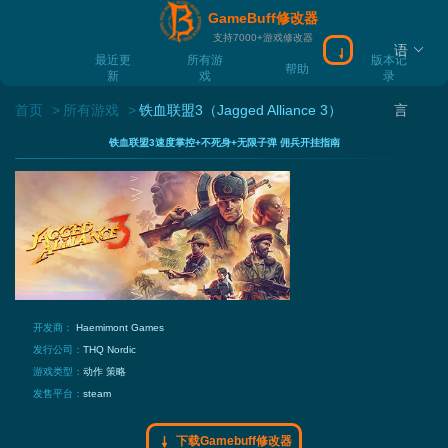
GameBuff修改器
支持7000+游戏修改器
语
下载Gamebuff
最近更
所有游
版本记
帮助
新
戏
录
首页
所有游戏
铁血联盟3（Jagged Alliance 3）
言
铁血联盟3速度掌控+不死身+无限子弹 佣兵开挂指南
开发商：
Haemimont Games
发行公司：
THQ Nordic
游戏类型：
动作
策略
发售平台：
steam
下载Gamebuff修改器