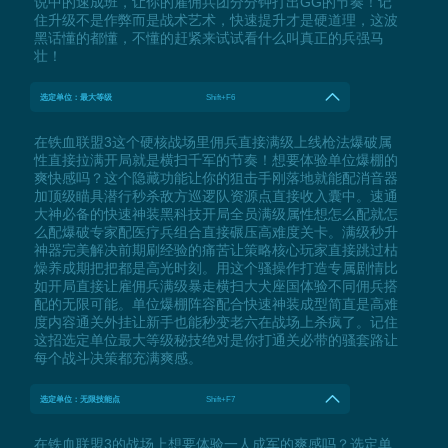
说中的速成班，让你的雇佣兵团分分钟打出GG的节奏！记
住升级不是作弊而是战术艺术，快速提升才是硬道理，这波
黑话懂的都懂，不懂的赶紧来试试看什么叫真正的兵强马
壮！
选定单位：最大等级
Shift+F6
在铁血联盟3这个硬核战场里佣兵直接满级上线枪法爆破属
性直接拉满开局就是横扫千军的节奏！想要体验单位爆棚的
爽快感吗？这个隐藏功能让你的狙击手刚落地就能配消音器
加顶级瞄具潜行秒杀敌方巡逻队资源点直接收入囊中。速通
大神必备的快速神装黑科技开局全员满级属性想怎么配就怎
么配爆破专家配医疗兵组合直接碾压高难度关卡。满级秒升
神器完美解决前期刷经验的痛苦让策略核心玩家直接跳过枯
燥养成期把把都是高光时刻。用这个骚操作打造专属剧情比
如开局直接让雇佣兵满级暴走横扫大犬座国体验不同佣兵搭
配的无限可能。单位爆棚阵容配合快速神装成型简直是高难
度内容通关外挂让新手也能秒变老六在战场上杀疯了。记住
这招选定单位最大等级秘技绝对是你打通关必带的骚套路让
每个战斗决策都充满爽感。
选定单位：无限技能点
Shift+F7
在铁血联盟3的战场上想要体验一人成军的爽感吗？选定单