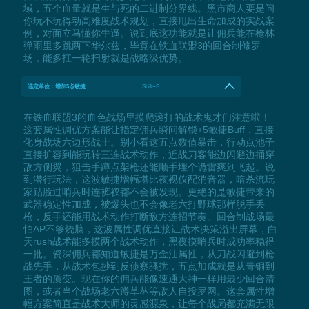
域，五个血量就是生与死的二进制分界线。黑市商人要是问
你玩不玩得动高难度战术规划，直接甩出生命加成的实战案
例，对面立马懂你牛逼。说到底这功能就是让佣兵能在枪林
弹雨里多跳两下华尔兹，毕竟在铁血联盟3的回合制修罗
场，能多扛一轮扫射就是战略级优势。
选定单位：增加5点敏捷
Shift+S
在铁血联盟3的血色战场里摸爬滚打的战术鬼才们注意啦！
这套属性调优方案能让指定佣兵瞬间解锁+5敏捷Buff，直接
化身战场六边形战士。别小看这五点数值暴击，行动点池子
直接扩容到能玩转三连战术动作，近战刀客能边闪避边捅穿
敌方侧翼，狙击手蹲点架枪还能顺手埋个诡雷爽到飞起。说
到潜行玩法，这波敏捷增幅堪比夜视仪配消音器，暗杀流玩
家贴脸过哨兵时连裤衩都不会被发现。更绝的是敏捷带来的
武器稳定性加成，被爆头也不会像老六打野球那样脱手丢
枪，反手还能用战术动作打断敌方连招节奏。回合制战场最
怕AP不够烧脑，这波属性调优直接让战术决策溢出屏幕，白
天rush战术能多摸两个战术动作，黑夜摸哨兵时成功率稳得
一批。资深佣兵都知道敏捷是万金油属性，从刀战闪避到枪
战先手，从战术包抄到反侦察骚扰，五点加成就是从青铜到
王者的质变。现在你的佣兵能像速通大神一样用最少回合清
图，或者当个战场老六蹲草丛等敌人自投罗网。这套属性增
幅方案简直是战术大师的灵感源泉，让每个战局都充满无限