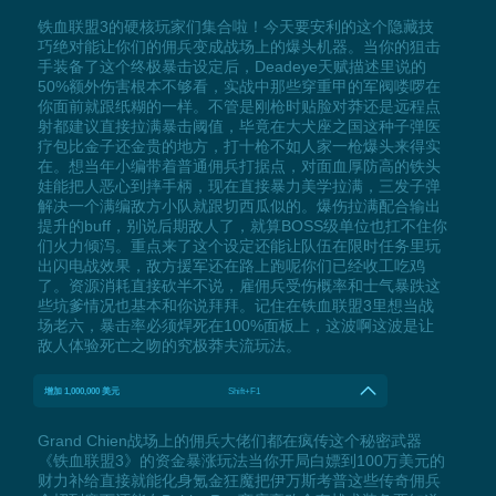
铁血联盟3的硬核玩家们集合啦！今天要安利的这个隐藏技
巧绝对能让你们的佣兵变成战场上的爆头机器。当你的狙击
手装备了这个终极暴击设定后，Deadeye天赋描述里说的
50%额外伤害根本不够看，实战中那些穿重甲的军阀喽啰在
你面前就跟纸糊的一样。不管是刚枪时贴脸对莽还是远程点
射都建议直接拉满暴击阈值，毕竟在大犬座之国这种子弹医
疗包比金子还金贵的地方，打十枪不如人家一枪爆头来得实
在。想当年小编带着普通佣兵打据点，对面血厚防高的铁头
娃能把人恶心到摔手柄，现在直接暴力美学拉满，三发子弹
解决一个满编敌方小队就跟切西瓜似的。爆伤拉满配合输出
提升的buff，别说后期敌人了，就算BOSS级单位也扛不住你
们火力倾泻。重点来了这个设定还能让队伍在限时任务里玩
出闪电战效果，敌方援军还在路上跑呢你们已经收工吃鸡
了。资源消耗直接砍半不说，雇佣兵受伤概率和士气暴跌这
些坑爹情况也基本和你说拜拜。记住在铁血联盟3里想当战
场老六，暴击率必须焊死在100%面板上，这波啊这波是让
敌人体验死亡之吻的究极莽夫流玩法。
增加 1,000,000 美元
Shift+F1
Grand Chien战场上的佣兵大佬们都在疯传这个秘密武器
《铁血联盟3》的资金暴涨玩法当你开局白嫖到100万美元的
财力补给直接就能化身氪金狂魔把伊万斯考普这些传奇佣兵