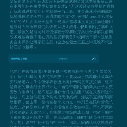
全招到麾下还能在Bobby Ray商店豪购全套战术装备要知道
在不可能任务难度里初始资金才2.4万这波经济救星操作直接
让玩家跳过拮据期开局就躺平当土豪。资金暴涨带来的战略
优势堪称绝绝子前期速通攻略全靠它打底把Mfumu矿和老钻
石矿的民兵训练场全盘拿下资源滚雪球速度直接拉满还能用
这波财力补给投资佣兵恢复系统让战斗小队时刻保持满血状
态。最骚的是能同时雇佣爆破专家和医疗兵组合拳解决前期
战术难题再也不用在佣兵薪资和装备升级间玩平衡木这波财
务自由操作让玩家把注意力全放在领土征服上毕竟谁不想当
钻石矿老板呢？
选择单位：升级
Shift+F5
兄弟们在铁血联盟3里是不是经常被白板怪卡进度？试试这
个让雇佣兵瞬间满级的黑科技！只要动动手指就能让菜鸟秒
变战场老六，生命值爆表敏捷拉满射击精度直接拉满，这才
是真正的氪金战士养成计划！当你带着刚招的新兵蛋子去突
袭敌方据点时，是不是总担心他们拖后腿？现在只要用这个
秘技，马上就能把医疗兵点成天使奶妈，爆破手直接解锁穿
墙榴弹，狙击手一枪清空整个火力点！特别是在限时营救总
统女儿这种高危任务里，这招简直是救命神器。再也不用蹲
经验池刷到天荒地老，直接跳过枯燥的成长期，把省下的时
间都用来研究战术配置。在动态战场上随时给队员开挂式加
点，想让谁当扛把子就当扛把子。用老玩家的话说这就是传