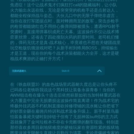
焦虑症！这个让战术鬼才们疯狂打call的隐藏福利，让小队
火力输出永远在线，无论是突突突的机枪手还是点射达人，
都能全程保持战斗姿态。大伙儿口中的无限子弹绝非虚言，
当你在攻打军团据点时，面对蜂拥而至的敌军，突击步枪手
的枪管都能烧红也不用担心换弹间隙被摸头；遭遇RPG射手
突袭时，直接用弹幕织成死亡天幕。这波操作不仅让战术博
弈更丝滑，还省去了四处搜刮火药的肝度时间。老司机们懂
的，弹药无忧才是真·战术核心，毕竟谁也不想在关键团战里
玩空枪版饥饿游戏对吧？从新手村到终局BOSS，持续输出
才是王道，现在你的每个战术决策都能火力全开，这才是硬
核战术爽游的正确打开方式！
无限武器耐久
Shift+R
在《铁血联盟3》的血色战场里武器耐久度总是让你头疼不
已吗各位老铁听我说这个黑科技让装备永葆青春！当你的
AWM狙击枪在爆头十连击后依然崭新如初当加特林重武器在
火力覆盖中完全无损磨损这波操作简直离谱！作为战术宅的
终极外挂武器不朽机制直接砍掉修理铺的流水账让你把省下
的钞票全砸在雇佣兵特训和战术装备升级上。新手村菜鸟最
怕装备暴毙关键时刻掉链子但有了无损神装buff你的主力武
器就像开了金坷垃根本不存在卡壳断弹的翻车现场。特别是
那些喜欢多周目刷地狱难度的硬核玩家在资源吃紧的炼狱地
图里这波无限耐久直接让后勤压力清零。无论是爆破专家的