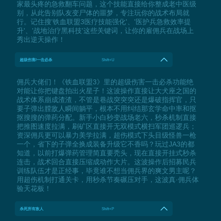
家最头疼的急救翻车问题，这个技能直接给你整成老中医级
别，从此告别队友变尸体的噩梦，专注玩你的战术布局就
行。记住搜'铁血联盟3医疗技能强化'、'医护兵急救效率提
升'、'战地治疗黑科技'这些关键词，让你的雇佣兵在战场上
秀出逆天操作！
超级伤害/一击必杀
Shift+U
佣兵大佬们！《铁血联盟3》里的超级伤害一击必杀功能绝
对能让你把键盘拍出火星子！这波操作直接让大犬座之国的
战术体系崩成渣渣，不管是巷战突突突还是爆破指挥官，只
要子弹出膛敌人瞬间躺平，根本不用纠结那玄学命中率和抠
抠搜搜的弹药分配。新手小白秒变战场老六，秒杀机制直接
把推图速度拉满，刷矿区直接开无双模式横扫军团巡逻兵；
资深佣兵更可以暴力美学拉满，超伤模式下头目级怪兽一枪
一个，省下的子弹全换成装备升级它不香吗？玩过JA3的都
知道，以前打爆弹药管理简直要秃头，现在直接开挂式秒杀
连击，战术回合直接压缩成动作大片。这波操作后招募民兵
训练队伍才是正经事，毕竟谁不想当佣兵界的爽文男主呢？
用超伤机制打通关卡，用秒杀节奏碾压对手，这波真·佣兵体
验天花板！
杀死所有敌人
Shift+P