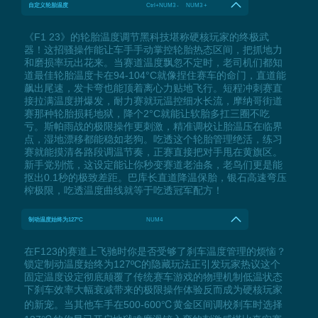
自定义轮胎温度
Ctrl+NUM3 - NUM3 +
《F1 23》的轮胎温度调节黑科技堪称硬核玩家的终极武
器！这招骚操作能让车手手动掌控轮胎热态区间，把抓地力
和磨损率玩出花来。当赛道温度飘忽不定时，老司机们都知
道最佳轮胎温度卡在94-104°C就像捏住赛车的命门，直道能
飙出尾速，发卡弯也能顶着离心力贴地飞行。短程冲刺赛直
接拉满温度拼爆发，耐力赛就玩温控细水长流，摩纳哥街道
赛那种轮胎损耗地狱，降个2°C就能让软胎多扛三圈不吃
亏。斯帕雨战的极限操作更刺激，精准调校让胎温压在临界
点，湿地漂移都能稳如老狗。吃透这个轮胎管理绝活，练习
赛就能摸清各路段调温节奏，正赛直接把对手甩在黄旗区。
新手党别慌，这设定能让你秒变赛道老油条，老鸟们更是能
抠出0.1秒的极致差距。巴库长直道降温保胎，银石高速弯压
榨极限，吃透温度曲线就等于吃透冠军配方！
制动温度始终为127ºC
NUM4
在F123的赛道上飞驰时你是否受够了刹车温度管理的烦恼？
锁定制动温度始终为127ºC的隐藏玩法正引发玩家热议这个
固定温度设定彻底颠覆了传统赛车游戏的物理机制低温状态
下刹车效率大幅衰减带来的极限操作体验反而成为硬核玩家
的新宠。当其他车手在500-600℃黄金区间调校刹车时选择