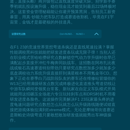
道，直接买断厂商升级包让直线速度突破天际。别学新手赛
季初就乱投设施升级，稳住现金流才能笑到最后22场终极对
决。这套资金管理秘籍能让你避开预算黑洞，告别员工薪资
暴雷，用真·钞能力把车队打造成赛道收割机，毕竟在F1宇
宙里，金钱才是最硬核的外挂道具。
设置研究点数
Ctrl+NUM2 - NUM2 +
在F1 23的竞速世界里想弯道杀疯还是直线尾速拉满？掌握
性能调校黑科技就能把研发进度条玩成无限子弹！当别人还
在职业模式苦哈哈攒研究点数解锁空气动力学升级时你早已
满配起步直接开冲红牛梅奔同款战车。这招数在阿布扎比夜
战或银石高速赛道特别带劲只要研究点数想加多少就加多少
底盘调校动力系统升级直接肝到满星根本不用氪金等CD。想
象下正处在赛季白刃战阶段队友的赛车还在维修站冒烟你的
W13已经用满级研发点数完成终极进化直道推头弯道切线让
中游车队瞬间变领奖台常客。新玩家在自定义车队模式开局
就能用这招碾压全场老六专注玩转刹车点和DRS时机不用看
研发进度条脸色。这波操作完美解决F1 23玩家最头疼的进
度龟速问题研究点数想怎么玩就怎么玩升级路线随便试错直
接把游戏体验拉满到Extreme模式。无论是摩纳哥街道赛还
是斯帕史诗级弯道只要敢想敢加研发值就能秀出车神级操
作。