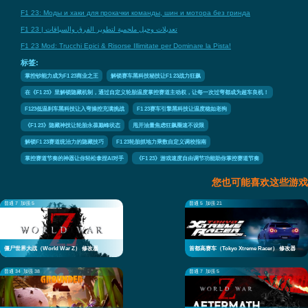
F1 23: Моды и хаки для прокачки команды, шин и мотора без гринда
F1 23 | تعديلات وحيل ملحمية لتطوير الفرق والسباقات
F1 23 Mod: Trucchi Epici & Risorse Illimitate per Dominare la Pista!
标签:
掌控钞能力成为F1 23商业之王
解锁赛车黑科技秘技让F1 23战力狂飙
在《F1 23》里解锁隐藏机制，通过自定义轮胎温度掌控赛道主动权，让每一次过弯都成为超车良机！
F123低温刹车黑科技让入弯操控充满挑战
F1 23赛车引擎黑科技让温度稳如老狗
《F1 23》隐藏神技让轮胎永葆巅峰状态
甩开油量焦虑狂飙圈速不设限
解锁F1 23赛道统治力的隐藏技巧
F1 23轮胎抓地力乘数自定义调校指南
掌控赛道节奏的神器让你轻松拿捏AI对手
《F1 23》游戏速度自由调节功能助你掌控赛道节奏
您也可能喜欢这些游戏
普通 7
加强 5
普通 5
加强 21
僵尸世界大战（World War Z） 修改器
首都高赛车（Tokyo Xtreme Racer） 修改器
普通 34
加强 38
普通 7
加强 5