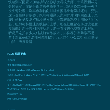
快速测试配置？加速功能让你秒变调校大师，十几圈测试分
分钟搞定；摩纳哥街道总是撞墙？开启慢速模式手把手教学
发夹弯处理，刹车点和转向时机拿捏得比老司机还稳。要说
这节奏控制有多香，既能帮通勤玩家用碎片时间刷圈速，又
能让硬核党反复打磨极限操作，上海赛道跑空力测试快到飞
起，纽博格林慢速跑线轻松上手。现在社区都在传这波速度
魔法能让新手告别物理劝退，老手直接进化成赛道工程师，
听说用这招在多人对战前偷练战术，排位赛胜率暴涨不是
梦！赶紧get这波时间管理秘籍，让你的《F1 23》生涯快慢
由我，爽度拉满！
F1 23 配置要求
最低配置:
需要 64 位处理器和操作系统
操作系统：Windows 10 64-bit (Version 21H1 or higher)
处理器：Intel Core i3-2130 or AMD FX 4300 | For VR: Intel Core i5-9600k or AMD Ryzen 5 2600X
内存：8 GB RAM
显卡：NVIDIA GTX 1050 Ti or AMD RX 470 | For Ray Tracing: GeForce RTX 2060 or Radeon RX 6700 XT | For
VR: NVIDIA GTX 1660 Ti or AMD RX 590 | Driver NVIDIA 522.25 or AMD 23.2.1
DirectX 版本：12
网络：宽带互联网连接