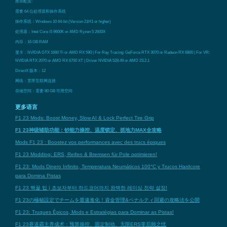
推荐配置:
需要 64 位处理器和操作系统
操作系统：Windows 10 64-bit (Version 21H1 or higher)
处理器：Intel Core i5 9600K or AMD Ryzen 5 2600X
内存：16 GB RAM
显卡：NVIDIA GTX 1660 Ti or AMD RX 590 | For Ray Tracing: GeForce RTX 3070 or Radeon RX 6800 | For VR:
NVIDIA RTX 2070 or AMD RX 6700 XT | Driver NVIDIA 528.49 or AMD 23.2.1
DirectX 版本：12
网络：宽带互联网连接
存储空间：需要 80 GB 可用空间
更多语言
F1 23 Mods: Boost Money, Slow AI & Lock Perfect Tire Grip
F1 23神级辅助功能：钞能力操控、温度锁定、抓地力MAX全攻略
Mods F1 23 : Boostez vos performances avec des trucs épiques
F1 23 Modding: ERS, Reifen & Bremsen für Pole optimieren!
F1 23: Mods Dinero Infinito, Temperatura Neumáticos 100°C y Trucos Hardcore
para Domina Pistas
F1 23 핵꿀 팁 | 초보자부터 하드코어까지 완벽한 레이싱 전략 설정!
F1 23の極秘設定でチームを最速進化！資金管理&ペナルティ回避の攻略法を公開
F1 23: Truques Épicos, Mods e Estratégias para Dominar as Pistas!
F1 23赛道霸主养成术：预算操控、固定制动、无限ERS零后顾之忧