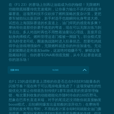
在《F1 23》的赛场上别再让油箱成为你的枷锁！无限燃料
功能彻底颠覆传统竞速规则，让你暴力输出不讲武德直接冲
爆赛道。这项黑科技不仅砍掉了燃料策略的复杂计算，更把
赛车辅助玩出新花样，新手村选手也能瞬间化身弯道大师。
试想在上海国际赛道的长直道上，油门焊死的感觉有多爽？
摩纳哥街道那些折磨手残党的弯道，现在可以无限次练习刹
车点位。多人对战时再也不用憋着油量玩心理战，直接开启
贴身肉搏模式。燃料管理这道门槛被一脚踢飞，职业模式里
菜鸟秒变老司机，圈速挑战随时进入狂暴状态。想要吃鸡就
得学会游戏增强操作，无限燃料就是你的外挂加速包。无论
是刷紫圈还是和基友battle，这波绝对稳赚不亏。解锁这项
隐藏福利后，你的赛车DNA将彻底觉醒，从今天起赛道就是
你的游乐场！
无限 ERS
NUM8
在F1 23的虚拟赛道上漂移的你是否总在纠结ERS能量条的
闪烁节奏？现在终于可以甩掉电量焦虑了！这项突破性的性
能优化方案让你彻底告别传统F1赛车游戏里的资源管理枷
锁，每次重刹收集的动能都能化作随时待命的160匹野马。
想象在巴库长直道末端，对手的尾流还没消散你就直接触发
boost模式，后轮瞬间爆发出蓝焰般的澎湃动力；在摩纳哥
湿滑的发夹弯出弯时，不用掐表计算冷却时间就能全油门撕
开雨幕。资深玩家都知道ERS系统是提升圈速的关键，但这