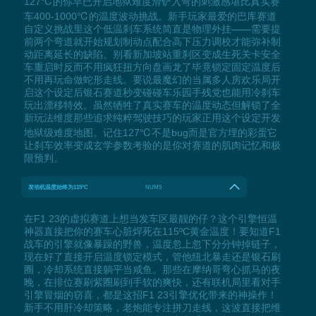
127℃的你早已开启地狱难度滑铲入弯的刺激感堪比真实赛
车400-1000℃的温度波动挑战。新手玩家最爱的巴库赛道
自定义挑战里这个低温刹车系统简直是物理外挂——需要提
前两个弯道就开始规划制动点配合高下压力调校才能弥补制
动距离延长的缺陷。别看新加坡站重刹区变成生死关卡安全
车重启时反而不用疯狂扭方向盘画龙了毕竟锁定固定温度后
不用再玩命做蛇形走线。要说最魔幻的当属多人房欢乐局开
启这个设定后银石赛道秒变碰碰车乐园手残党也能用冷刹车
玩出漂移特效。虽然牺牲了真实赛车的温度动态但解锁了全
新玩法维度那些追求纯粹驾驶技巧的玩家正用这个设定开发
地狱级难度地图。记住127℃不是bug而是官方埋的彩蛋它
让刹车效率变成玄学参数考验的是你对赛道的肌肉记忆和极
限预判。
发动机温度始终为115ºC
NUM5
在F1 23的虚拟赛道上想当发车区最靓的仔？这个引擎恒温
神器直接把你的赛车心脏焊死在115ºC黄金温度！要知道F1
战车的引擎就像暴躁的野兽，温度忽上忽下分分钟掉链子，
现在好了直接开启温度锁定模式，管他纽北暴走还是银石刷
圈，冷却系统直接躺平当咸鱼。那些在摩纳哥弯心抓马的夜
晚，在排位赛刷紫圈刷到手软的爽快，还有联机局里看对手
引擎冒烟的窃喜，都是这招F1 23引擎优化带来的神操作！
新手不用肝冷却策略，老炮能专注拼刀走线，这波直接把维