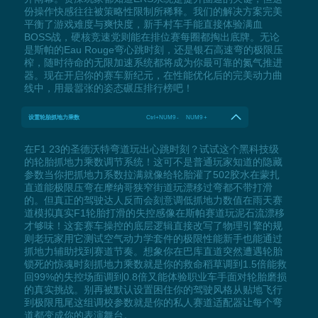
份操作快感往往被策略性限制所稀释。我们的解决方案完美
平衡了游戏难度与爽快度，新手村车手能直接体验满血
BOSS战，硬核竞速党则能在排位赛每圈都掏出底牌。无论
是斯帕的Eau Rouge弯心跳时刻，还是银石高速弯的极限压
榨，随时待命的无限加速系统都将成为你最可靠的氮气推进
器。现在开启你的赛车新纪元，在性能优化后的完美动力曲
线中，用最嚣张的姿态碾压排行榜吧！
设置轮胎抓地力乘数
Ctrl+NUM9 - NUM9 +
在F1 23的圣德沃特弯道玩出心跳时刻？试试这个黑科技级
的轮胎抓地力乘数调节系统！这可不是普通玩家知道的隐藏
参数当你把抓地力系数拉满就像给轮胎灌了502胶水在蒙扎
直道能极限压弯在摩纳哥狭窄街道玩漂移过弯都不带打滑
的。但真正的驾驶达人反而会刻意调低抓地力数值在雨天赛
道模拟真实F1轮胎打滑的失控感像在斯帕赛道玩泥石流漂移
才够味！这套赛车操控的底层逻辑直接改写了物理引擎的规
则老玩家用它测试空气动力学套件的极限性能新手也能通过
抓地力辅助找到赛道节奏。想象你在巴库直道突然遭遇轮胎
锁死的惊魂时刻抓地力乘数就是你的救命稻草调到1.5倍能救
回99%的失控场面调到0.8倍又能体验职业车手面对轮胎磨损
的真实挑战。别再被默认设置困住你的驾驶风格从贴地飞行
到极限甩尾这组调校参数就是你的私人赛道适配器让每个弯
道都变成你的表演舞台。