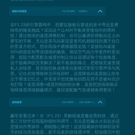
减速AI到速度
Ctrl+NUM0 - NUM0 +
在F1 23的引擎轰鸣中，想要征服银石赛道的发卡弯还是摩
纳哥的隧道挑战？试试这个让AI对手集体变慢动作的黑科
技！通过精准的速度调整机制，你可以像调音师般自定义AI
赛车的节奏，无论是菜鸟玩家还是老司机都能找到属于自己
的竞速方程式。想在雨战中磨炼极限走线？直接给AI减速
30%彻底告别弯道撞墙的尴尬。测试空气动力学套件时更实
用，低阻力配置配合难度控制让你从容调试每个轮胎角度。
这个隐藏神技完美解决了新手被虐的痛点，把硬核竞速变成
私人训练营，甚至能切换成佛系玩家模式享受引擎声浪与风
景。记住在纽博格林北环练胆时，适度降低AI速度能让你专
注于赛道记忆点，毕竟谁不想优雅地切西瓜而不是被AI当沙
包打呢？速度调整+难度控制的组合拳，直接把游戏体验从
地狱难度调成躺赢模式，建议搭配氮气加速键食用更佳！
游戏速度
Ctrl+NUM - - Ctrl+NUM + +
飙车党看过来！在《F1 23》里解锁速度魔改黑科技，通过
第三方软件实现毫秒级时间调节，无论是想飙出火箭起步还
是慢动作秀操作，都能随心掌控！这波隐藏操作堪称职业车
手的练功房加速器，新手玩家的容错缓冲带，职业模式中想