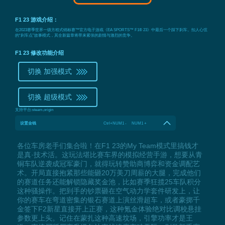
F1 23 游戏介绍：
在2023赛季世界一级方程式锦标赛™官方电子游戏《EA SPORTS™ F1® 23》中最后一个踩下刹车。扣人心弦
的“刹车点”故事模式，其全新篇章将带来紧张的剧情与激烈的竞争。
F1 23 修改功能介绍
切换 加强模式
切换 超级模式
支持平台:
steam,origin
设置金钱
Ctrl+NUM1 - NUM1 +
各位车房老手们集合啦！在F1 23的My Team模式里搞钱才
是真·技术活。这玩法堪比赛车界的模拟经营手游，想要从青
铜车队逆袭成冠军豪门，就得玩转赞助商博弈和资金调配艺
术。开局直接抱紧那些能砸20万美刀周薪的大腿，完成他们
的赛道任务还能解锁隐藏奖金池，比如赛季狂揽25车队积分
这种骚操作。把到手的钞票砸在空气动力学套件研发上，让
你的赛车在弯道密集的银石赛道上演丝滑超车，或者豪掷千
金签下F2新星直接开上正赛，这种氪金体验绝对比调校悬挂
参数更上头。记住在蒙扎这种高速坟场，引擎功率才是王