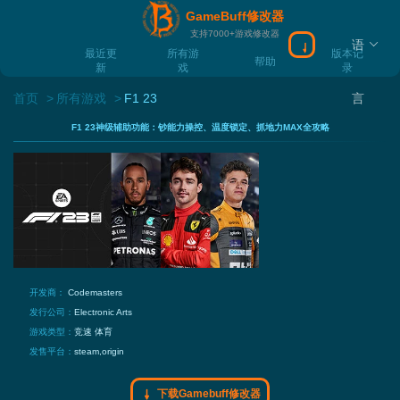
GameBuff修改器
支持7000+游戏修改器
语
下载Gamebuff
最近更
所有游
版本记
帮助
新
戏
录
首页
所有游戏
F1 23
言
F1 23神级辅助功能：钞能力操控、温度锁定、抓地力MAX全攻略
开发商：
Codemasters
发行公司：
Electronic Arts
游戏类型：
竞速
体育
发售平台：
steam,origin
下载Gamebuff修改器