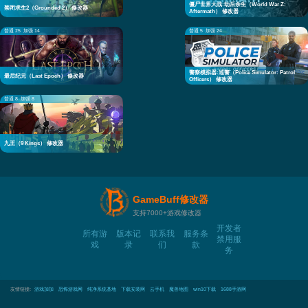
僵尸世界大战:劫后余生（World War Z:
禁闭求生2（Grounded 2） 修改器
Aftermath） 修改器
普通 25
加强 14
普通 5
加强 24
警察模拟器:巡警（Police Simulator: Patrol
最后纪元（Last Epoch） 修改器
Officers） 修改器
普通 8
加强 8
九王（9 Kings） 修改器
GameBuff修改器
支持7000+游戏修改器
开发者
所有游
版本记
联系我
服务条
禁用服
戏
录
们
款
务
友情链接:
游戏加加
恐怖游戏网
纯净系统基地
下载安装网
云手机
魔兽地图
win10下载
1688手游网