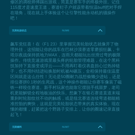
修区的调校师傅踢出游戏，简直是赛车手的终极外挂。记住
115度才是速度王道，赛道钉子户就该带着恒温buff把对手焊
在墙角，现在就上手体验这个让引擎性能永动机的骚操作
吧！
完美轮胎状态
NUM6
飙车党狂喜！在《F1 23》里掌握完美轮胎状态就像开了物
理外挂，这招能让你的战车在巴林沙漠赛道零磨损狂飙，卡
塔尔夜战保持抓地力MAX，连雨天都能玩出丝滑过弯的极限
操作。传统竞速游戏里最头疼的轮胎管理难题，在这个黑科
技加持下直接变成浮云——不用再盯着仪表盘担心过热掉链
子，也不用纠结进站换胎时机被AI碾压，全程保持最佳温度
区间就是这么任性！无论是50圈耐力战想偷懒少进站，还是
排位赛拼0.1秒的生死战，这个神操作都能让你赛车像装了磁
铁一样咬住赛道。新手村玩家也能靠它摆脱手残噩梦，老司
机更能解锁全程地板油的快乐。想象下在银石赛道直道末端
重刹时轮胎纹丝不动的触感，或是纽北赛道连续弯道都能精
准控胎的爽快，这就是完美轮胎状态带来的真实体验。现在
懂的都懂，赶紧把这个野路子安排上，让你的圈速记录直接
起飞！
无限燃料
NUM7