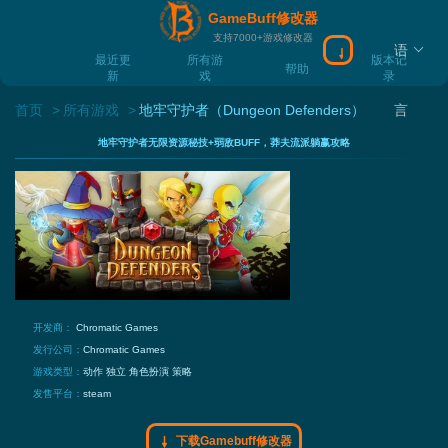
GameBuff修改器
支持7000+游戏修改器
语
下载Gamebuff
最近更
所有游
版本记
帮助
新
戏
录
首页
所有游戏
地牢守护者（Dungeon Defenders）
言
地牢守护者无限资源秘技+弱敌BUFF，莽夫流派躺赢攻略
开发商：
Chromatic Games
发行公司：
Chromatic Games
游戏类型：
动作
独立
角色扮演
策略
发售平台：
steam
下载Gamebuff修改器