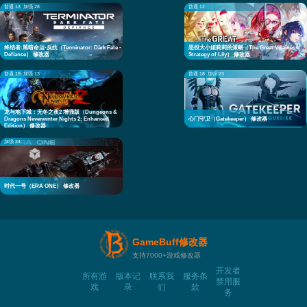
普通 13
加强 28
普通 12
终结者:黑暗命运-反抗（Terminator: Dark Fate -
恶役大小姐莉莉的策略（The Great Villainess:
Defiance） 修改器
Strategy of Lily） 修改器
普通 19
加强 13
普通 18
加强 23
龙与地下城：无冬之夜2 增强版（Dungeons &
Dragons Neverwinter Nights 2: Enhanced
心门守卫（Gatekeeper） 修改器
Edition） 修改器
加强 34
时代一号（ERA ONE） 修改器
GameBuff修改器
支持7000+游戏修改器
开发者
所有游
版本记
联系我
服务条
禁用服
戏
录
们
款
务