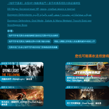
《地牢守護者》永恆HP+無敵傳送門！新手村佛系塔防大師必備神技
DD Моды: Бесконечные HP, мана, слабые враги и портал
Dungeon Defendants: تعديلات صحة/مانا غير محدودة + ضعف العدو والبوابة الأبدية
Dungeon Defenders: God Mode, Salute & Mana Illimitato! Trucchi Epici per
Sconfiggere Boss
标签:
地牢守护者无限生命秘技解锁无敌状态无限HP玩法全解析
地牢守护者无限法力解锁全屏AOE暴力输出体验
弱敌人调整让所有敌人的血量削减50%轻松上手
无限传送门生命让地牢守护者的传送门防御挑战彻底躺赢
您也可能喜欢这些游戏
普通 35
加强 30
普通 4
星球大战:战争前线2（STAR WARS Empire at
消逝的光芒（Dying Light） 修改器
War - Gold Pack） 修改器
普通 16
加强 18
普通 13
加强 5
毁灭战士：黑暗时代（DOOM: The Dark Ages）
死亡空间重制版（Dead Space） 修改器
修改器