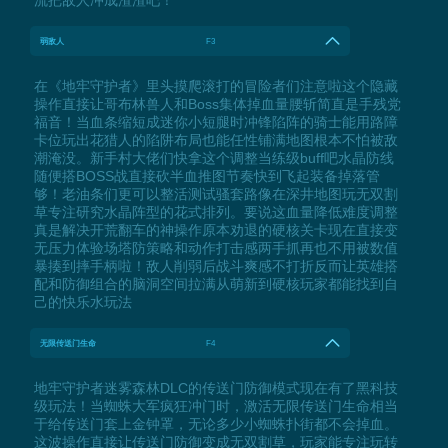
流把敌人冲成渣渣吧！
弱敌人
F3
在《地牢守护者》里头摸爬滚打的冒险者们注意啦这个隐藏
操作直接让哥布林兽人和Boss集体掉血量腰斩简直是手残党
福音！当血条缩短成迷你小短腿时冲锋陷阵的骑士能用路障
卡位玩出花猎人的陷阱布局也能任性铺满地图根本不怕被敌
潮淹没。新手村大佬们快拿这个调整当练级buff吧水晶防线
随便搭BOSS战直接砍半血推图节奏快到飞起装备掉落管
够！老油条们更可以整活测试骚套路像在深井地图玩无双割
草专注研究水晶阵型的花式排列。要说这血量降低难度调整
真是解决开荒翻车的神操作原本劝退的硬核关卡现在直接变
无压力体验场塔防策略和动作打击感两手抓再也不用被数值
暴揍到摔手柄啦！敌人削弱后战斗爽感不打折反而让英雄搭
配和防御组合的脑洞空间拉满从萌新到硬核玩家都能找到自
己的快乐水玩法
无限传送门生命
F4
地牢守护者迷雾森林DLC的传送门防御模式现在有了黑科技
级玩法！当蜘蛛大军疯狂冲门时，激活无限传送门生命相当
于给传送门套上金钟罩，无论多少小蜘蛛扑街都不会掉血。
这波操作直接让传送门防御变成无双割草，玩家能专注玩转