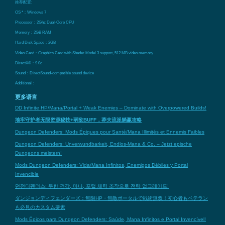
推荐配置:
OS *：Windows 7
Processor：2Ghz Dual-Core CPU
Memory：2GB RAM
Hard Disk Space：2GB
Video Card：Graphics Card with Shader Model 3 support, 512 MB video memory
DirectX®：9.0c
Sound：DirectSound-compatible sound device
Additional：
更多语言
DD Infinite HP/Mana/Portal + Weak Enemies – Dominate with Overpowered Builds!
地牢守护者无限资源秘技+弱敌BUFF，莽夫流派躺赢攻略
Dungeon Defenders: Mods Épiques pour Santé/Mana Illimités et Ennemis Faibles
Dungeon Defenders: Unverwundbarkeit, Endlos-Mana & Co. – Jetzt epische
Dungeons meistern!
Mods Dungeon Defenders: Vida/Mana Infinitos, Enemigos Débiles y Portal
Invencible
던전디펜더스: 무한 건강, 마나, 포털 체력 조작으로 전략 업그레이드!
ダンジョンディフェンダーズ：無限HP・無敵ポータルで戦術無双！初心者もベテラン
も必見のカスタム要素
Mods Épicos para Dungeon Defenders: Saúde, Mana Infinitos e Portal Invencível!