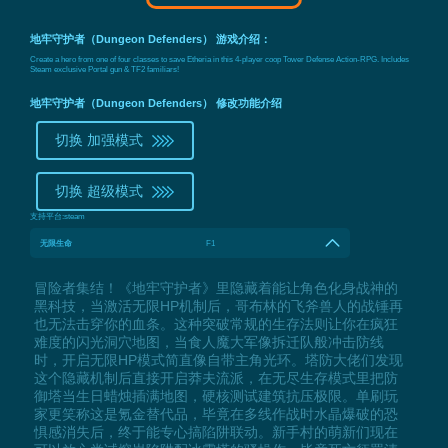
地牢守护者（Dungeon Defenders） 游戏介绍：
Create a hero from one of four classes to save Etheria in this 4-player coop Tower Defense Action-RPG. Includes
Steam exclusive Portal gun & TF2 familiars!
地牢守护者（Dungeon Defenders） 修改功能介绍
切换 加强模式
切换 超级模式
支持平台:
steam
无限生命
F1
冒险者集结！《地牢守护者》里隐藏着能让角色化身战神的
黑科技，当激活无限HP机制后，哥布林的飞斧兽人的战锤再
也无法击穿你的血条。这种突破常规的生存法则让你在疯狂
难度的闪光洞穴地图，当食人魔大军像拆迁队般冲击防线
时，开启无限HP模式简直像自带主角光环。塔防大佬们发现
这个隐藏机制后直接开启莽夫流派，在无尽生存模式里把防
御塔当生日蜡烛插满地图，硬核测试建筑抗压极限。单刷玩
家更笑称这是氪金替代品，毕竟在多线作战时水晶爆破的恐
惧感消失后，终于能专心搞陷阱联动。新手村的萌新们现在