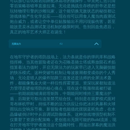
可以放心尝试熔岩陷阱配冰霜塔的骚操作，毕竟死亡惩罚清
零后策略容错率直接拉满。无论是挑战生存榜的肝帝还是想
玩转物理引擎的沙雕玩家，这个能切换无敌状态的秘技都让
游戏体验产生化学反应——现在你可以用食人魔当肉盾测试
炮台威力，或者让空中单位贴脸输出不用闪现躲伤害，甚至
能故意卖水晶测试复活机制的极限时间。告别回血焦虑后，
真正的地牢艺术大师正在诞生！
无限法力
F2
在地牢守护者的塔防战场上，法力条就是你的弹药库和战略
指挥棒。当其他冒险者还在为召唤圣骑士塔或释放陨石术掐
指算着法力值时，开启无限法力的玩家早已进入无脑砸技能
的快乐模式。这种突破性机制让每波敌潮都变成你的个人秀
场，无论是猎人的爆炸陷阱三连发还是法师的全屏法术轰
炸，都能像氪金大佬一样任性挥霍资源。资深玩家都知道法
力管理是硬核塔防的核心痛点，现在这个瓶颈彻底被打破
——初期就能铺满箭塔矩阵，中期能同时维持三重魔法护
盾，后期更可祭出连发禁咒组合技。特别是在噩梦模式面对
哥布林机甲时，持续不断的法力供应让你把冰封风暴和火球
雨玩出交响乐节奏。新冒险者也能借此摆脱蓝耗焦虑，在水
晶爆破倒计时中从容调试防御体系。这种游戏增强型机制不
仅重塑了资源分配策略，更创造出无限可能的Build流派，现
在打开地牢守护者激活这个隐藏特性，用溢出屏幕的魔法洪