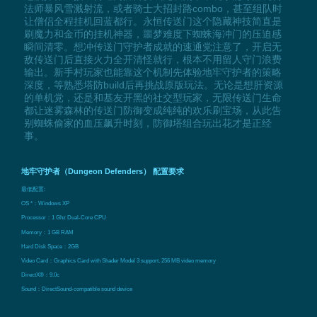
法师暴风雪溅射流，或者骑士大招封路combo，甚至组队时
让僧侣全程挂机回蓝都行。永恒传送门这个隐藏神技简直是
刷魔力和金币的挂机神器，噩梦难度下蜘蛛海冲门的压迫感
瞬间清零。想冲传送门守护者成就的速通党注意了，开启无
敌传送门后直接火力全开清怪就行，根本不用留人守门浪费
输出。新手村玩家也能靠这个机制先体验地牢守护者的策略
深度，等熟悉塔防build后再挑战原版玩法。无论是想肝资源
的单机党，还是和基友开黑的社交型玩家，无限传送门生命
都让迷雾森林的传送门防御变成纯纯的欢乐刷宝场，从此告
别蜘蛛偷家的血压飙升时刻，防御塔组合玩出花才是正经
事。
地牢守护者（Dungeon Defenders） 配置要求
最低配置:
OS *：Windows XP
Processor：1 Ghz Dual-Core CPU
Memory：1 GB RAM
Hard Disk Space：2GB
Video Card：Graphics Card with Shader Model 3 support, 256 MB video memory
DirectX®：9.0c
Sound：DirectSound-compatible sound device