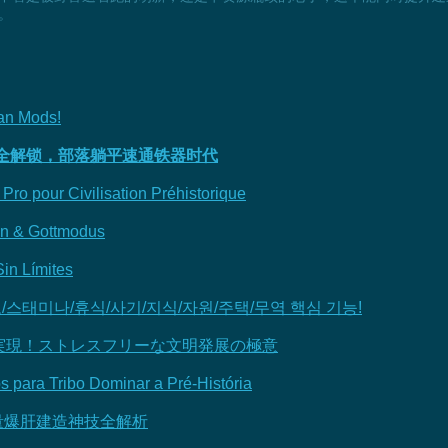
。
an Mods!
量全解锁，部落躺平速通铁器时代
Pro pour Civilisation Préhistorique
en & Gottmodus
in Límites
도/스태미나/휴식/사기/지식/자원/주택/무역 핵심 기능!
実現！ストレスフリーな文明発展の極意
s para Tribo Dominar a Pré-História
血量爆肝建造神技全解析