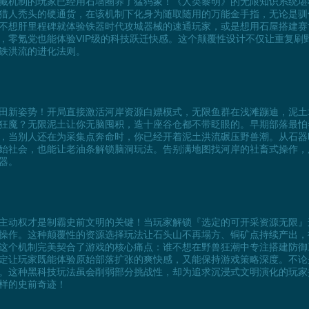
藏机制的玩家已经用石墙圈养了猛犸象！《人类黎明》的无限知识系统堪
猎人秃头的硬通货，在该机制下化身为随取随用的万能金手指，无论是驯
不想肝里程碑就体验铁器时代攻城器械的速通玩家，或是想用石屋搭建赛
，零氪党也能体验VIP级的科技跃迁快感。这个颠覆性设计不仅让重复刷
铁洪流的进化法则。
田新姿势！开局直接激活河岸资源白嫖模式，无限鱼群在浅滩蹦迪，泥土
狂魔？无限泥土让你无脑囤积，造十座谷仓都不带眨眼的。早期部落最怕
，当别人还在为采集点奔命时，你已经开着泥土洪流碾压野兽潮。从石器
始社会，也能让老油条解锁脑洞玩法。告别满地图找河岸的社畜式操作，
器。
主动权才是制霸史前文明的关键！当玩家解锁『选定的可开采资源无限』
操作。这种颠覆性的资源选择玩法让石头山不再塌方、铜矿点持续产出，
这个机制完美契合了游戏的核心痛点：谁不想在野兽狂潮中专注搭建防御
定让玩家既能体验原始部落扩张的爽快感，又能保持游戏策略深度。不论
。这种黑科技玩法虽会削弱部分挑战性，却为追求沉浸式文明演化的玩家
样的史前奇迹！