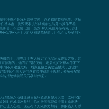
犀牛冲撞还是敌对部落突袭，通通都能莽就完事。这招
稳住基本盘，资深玩家挑战猛犸象也能秀出操作天花
模拟器。不过要记住，虽然HP无限但寿命有限，想打
身改写进化史！记住这招隐藏秘籍，让你在人类黎明的
烤成肉干，现在终于有人搞定了气候适应终极方案。这
度直接翻倍，燧石矿石随便薅，定居点扩张根本停不下
，中期不用建避难所，后期直接全员恒温模式，这波操
温度管理这个老大难问题直接变成新手教程，资源分配策
谁能拒绝躺着通关石器时代呢？
人已能像永动机般追着猛犸象跑遍整片大陆，砍树挖矿
铁器时代城墙攻坚战，你的居民都能保持满血输出状
群还让人心累。现在有了无限体力加持，你的猎人可以