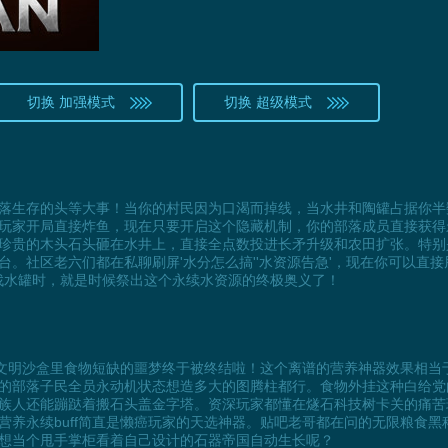
切换 加强模式
切换 超级模式
落生存的头等大事！当你的村民因为口渴而掉线，当水井和陶罐占据你半
玩家开局直接炸鱼，现在只要开启这个隐藏机制，你的部落成员直接获得永
珍贵的木头石头砸在水井上，直接全点数投进长矛升级和农田扩张。特别
。社区老六们都在私聊刷屏'水分怎么搞''水资源告急'，现在你可以直
处找水罐时，就是时候祭出这个永续水资源的终极奥义了！
始文明沙盒里食物短缺的噩梦终于被终结啦！这个离谱的营养神器效果相当于
的部落子民全员永动机状态想造多大的图腾柱都行。食物外挂这种白给党
族人还能蹦跶着搬石头盖金字塔。资深玩家都懂在燧石科技树卡关的痛苦
养永续buff简直是懒癌玩家的天选神器。贴吧老哥都在问的无限粮食黑
想当个甩手掌柜看着自己设计的石器帝国自动生长呢？