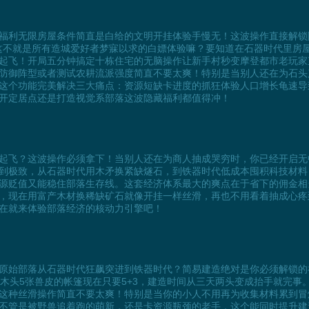
福利无限房屋条件简直是白给的文明开挂体验手慢无！这波操作直接解锁
这不就是所有造城爱好者梦寐以求的白嫖体验嘛？要知道在石器时代里房
起飞！开局五分钟搞定十栋住宅的无脑操作让新手村秒变摩登都市老玩家
防御阵型或者测试农耕流派强度简直不要太爽！特别是当别人还在为石头
这个功能完美解决三大痛点：资源短缺卡进度的抓狂体验人口增长龟速导
开定居点还是打造视觉系部落这波隐藏福利都值得冲！
起飞？这波操作必须拿下！当别人还在为商人抽成哭穷时，你已经开启无
到极致，从石器时代用木矛换紧缺燧石，到铁器时代低成本囤积科技材料
源贬值又能稳住部落生存线。这套经济体系最大的爽点在于省下的佣金相当于
，现在用富产木材换稀缺矿石就像开挂一样丝滑，再也不用看着抽成心疼
在就来体验部落经济的核动力引擎吧！
原始部落从石器时代狂飙突进到铁器时代？简易建造绝对是你必须解锁的
块木头5张兽皮的帐篷现在只要5+3，建造时间从三天两头变成抬手就完
这种丝滑操作简直不要太爽！特别是当你的小人不用再为收集材料累到冒
不管是被野兽追着跑的萌新，还是卡资源瓶颈的老手，这个能同时提升建