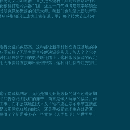
称史前文明加速器，直接把从燧石工具到铁器熔炉的科
化狼群打造冷兵器军团，还是一口气点满建筑学解锁金
博朋克风格聚落的创意大师。萌新们也能借此摆脱新手
野猪获取知识点成为上古传说，更让每个技术节点都变
堆得比猛犸象还高。这种能让新手村秒变资源基地的神
冬季断粮？无限鱼群直接解决温饱焦虑，族人个个化身
时代到铁器文明的史诗跃迁路上，这种永续资源的设定
用无限资源直接养出最强部落，这种能让你专注狩猎巨
这个隐藏机制后，无论是前期开荒必备的燧石还是后期
彻底告别跑图找矿的痛苦，简直是懒人玩家的福音。作
工事，而不是满地图找木头？谁不愿在寒冬季节直接点
是蓝图党疯狂堆砌建筑，还是手残党追求生存舒适区，
提供了全新通关姿势，毕竟在《人类黎明》的世界里，