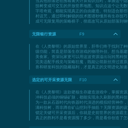
当其他部落还在围着篝火计算知识点时，掌握这个隐
技树变成可交互的开放世界地图。知识点这个让无数
字塔奇观，都能实现真正的自由建造。特别适合那些
村诅咒，通过即时解锁的技术图谱秒懂所有生存技巧
成可无限复用的策略棋子，彻底改写从原始部落到钢
无限银行资源
F9
在《人类黎明》的原始世界里，肝帝们终于找到了种
级功能，简直是部落生存游戏的物理外挂。想当基建
美食家。资深玩家更可以用这波资源溢出玩转黑科技
完美适配手残党与策略狂魔，既能让萌新丝滑过渡原
兽和研发科技的隐藏福利，才是真正的文明进化加速
选定的可开采资源无限
F10
在《人类黎明》这款硬核生存建造游戏中，掌握资源
冲科技必须的铜锡矿脉，都能实现永久刷新的黑科技
为一款从石器时代向铁器时代演进的模拟经营神作，
满科技树，而非蹲在矿山挖到手抽筋？无限资源的设
锁定关键可开采资源后，你就是史前世界的资源霸主
真正的胜利不是看资源囤了多少，而是看你创造了怎