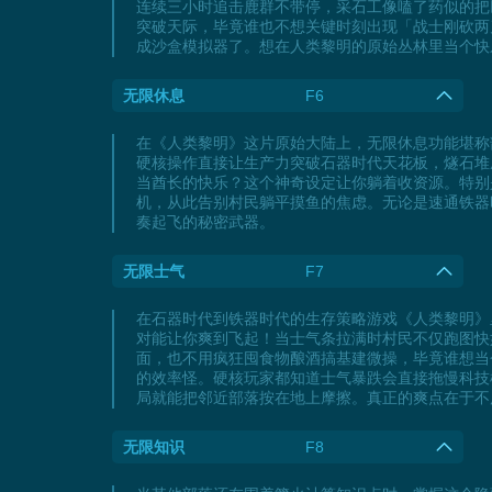
连续三小时追击鹿群不带停，采石工像嗑了药似的把
突破天际，毕竟谁也不想关键时刻出现「战士刚砍两
成沙盒模拟器了。想在人类黎明的原始丛林里当个快
无限休息
F6
在《人类黎明》这片原始大陆上，无限休息功能堪称
硬核操作直接让生产力突破石器时代天花板，燧石堆
当酋长的快乐？这个神奇设定让你躺着收资源。特别
机，从此告别村民躺平摸鱼的焦虑。无论是速通铁器
奏起飞的秘密武器。
无限士气
F7
在石器时代到铁器时代的生存策略游戏《人类黎明》
对能让你爽到飞起！当士气条拉满时村民不仅跑图快
面，也不用疯狂囤食物酿酒搞基建微操，毕竟谁想当
的效率怪。硬核玩家都知道士气暴跌会直接拖慢科技
局就能把邻近部落按在地上摩擦。真正的爽点在于不
无限知识
F8