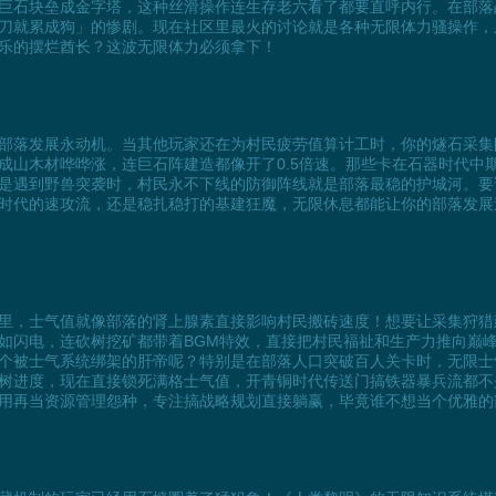
巨石块垒成金字塔，这种丝滑操作连生存老六看了都要直呼内行。在部落
刀就累成狗」的惨剧。现在社区里最火的讨论就是各种无限体力骚操作，从
乐的摆烂酋长？这波无限体力必须拿下！
部落发展永动机。当其他玩家还在为村民疲劳值算计工时，你的燧石采集
成山木材哗哗涨，连巨石阵建造都像开了0.5倍速。那些卡在石器时代中
是遇到野兽突袭时，村民永不下线的防御阵线就是部落最稳的护城河。要
时代的速攻流，还是稳扎稳打的基建狂魔，无限休息都能让你的部落发展
里，士气值就像部落的肾上腺素直接影响村民搬砖速度！想要让采集狩猎
如闪电，连砍树挖矿都带着BGM特效，直接把村民福祉和生产力推向巅
个被士气系统绑架的肝帝呢？特别是在部落人口突破百人关卡时，无限士
树进度，现在直接锁死满格士气值，开青铜时代传送门搞铁器暴兵流都不
用再当资源管理怨种，专注搞战略规划直接躺赢，毕竟谁不想当个优雅的