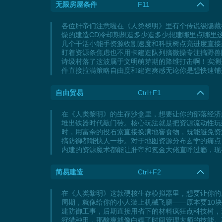
无限房屋条件
F11
各位肝帝们注意啦在《人类黎明》里有个传说级隐藏
燥的建造CD冷却期想造多少造多少想建哪里点哪里
几个干活小能手资源收割速度和科技树点亮进度直接
盯着资源条焦虑也不用卡建造队列搞微操专注搞野兽
诗级村落了这波属于文明萌芽期的降维打击啊！实测
件直接拉满策略自由度和建造爽感无论你是想快速铺
自由贸易
Ctrl+F1
在《人类黎明》的生存沙盒里，想要让你的部落经济
堆出铁器时代敲门砖。核心玩法就是把资源流动性玩
时，用富余的投石索直接换满地窖食物，既能避免资
搞防御都能快人一步。对于地图资源分布玄学的痛点
内建的资源魔术都能让肝帝和氪金大佬直呼过瘾，现
简易建造
Ctrl+F2
在《人类黎明》这款硬核生存模拟器里，想要让你的
周期，就像给你的小人装上机械飞腿——原本要10
建防御工事，后期直接用省下的材料疯狂点科技树，
狩猎种田，那酸爽就像白嫖了时间管理大师的技能。