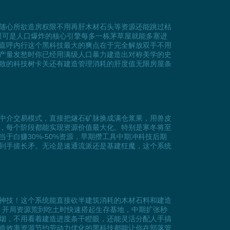
随心所欲造房权限不用再肝木材石头等资源还能跳过枯
屋可是人口爆炸的核心引擎每多一栋茅草屋就能多塞进
直呼内行这个黑科技最大的爽点在于完全解放双手不用
产量发愁时你已经用满级人口暴力建造出对称美学的史
致的科技树卡关还有建造管理消耗的肝度值无限房屋条
中介交易模式，直接把燧石矿脉换成满仓浆果，用兽皮
，每个阶段都能实现资源价值最大化。特别是寒冬将至
白赚30%-50%资源，早期攒工具中期冲科技后期
到手搓长矛。无论是速通流派还是基建狂魔，这个系统
神技！这个系统能直接砍半建筑消耗的木材石料和建造
事。开局资源荒到吃土时快速搭起生存基地，中期扩张秒
烟，不用看着建造进度条干瞪眼，还能灵活分配人手搞
造效率资源节约劳动力优化的黑科技都能让你在部落管