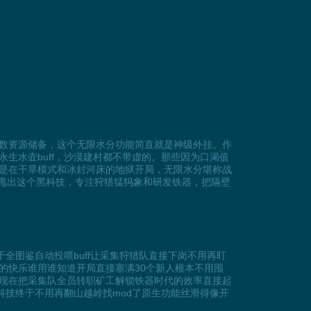
数资源储备，这个无限水分功能简直就是神级外挂。作
生水壶buff，沙漠建村都不带虚的。那些因为口渴值
是在干旱模式和冰封河床的地狱开局，无限水分堪称战
接甩出这个黑科技，专注狩猎猛犸象和研发铁器，把隔壁
全图鉴自动投喂buff让采集狩猎队直接下岗不用再盯
的快乐谁用谁知道开局直接塞满30个新人根本不用囤
现在把采集队全员转职矿工解锁铁器时代的效率直接起
科技终于不用再翻山越岭找mod了原生功能丝滑得像开