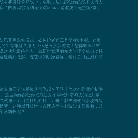
战争和资源争夺战中，永动型居民能让你的战术执行力
全图资源秒清到无伤遛boss，这波属于是把游戏玩
队已开启永动模式，砍树挖矿造工具全程0卡顿。这波
期的生存难题？用无限休息直接莽过去！想体验摸鱼式
说这功能最绝的点，就是把繁琐的精力管理变成自动挂
速度爽到飞起。现在懂的玩家都懂，这可是能让游戏节
建造像开了狂暴模式般飞起？无限士气这个隐藏机制绝
峰。这波操作能让你彻底告别冬季饿到啃树皮的社死场
气就像开了自动挂机外挂，让每个村民都变成永动机般
是梦！这种黑科技玩法在速通新手村阶段尤其致命，开
部落酋长呢？