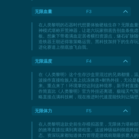
无限血量
F3
在人类黎明的石器时代想要体验硬核生存？无限血量
神模式堪称开荒神器，让老六玩家彻底告别血条焦虑
板。想象下带着满血定居者横扫资源点，燧石矿脉随
造铁器王朝还得靠策略运营。黑科技加持下的生存玩
进化赛道上彻底放飞自我。
无限温度
F4
在《人类黎明》这个生存沙盒里混过的兄弟都懂，温
波操作直接给族人装上抗冻体质+耐热外挂，无论是
来。重点来了！环境掌控达到这种境界，新手村直接
作简直比《人类黎明》官方外挂还离谱。极端天气预
略直接点满科技树，现在推进时代速度能快到让隔壁
无限体力
F5
在人类黎明这款史前生存模拟器里，无限体力堪称部
的效率直接拉满到离谱程度。这波神级福利彻底终结
态。资深玩家都知道体力管理是游戏前期最折磨人的