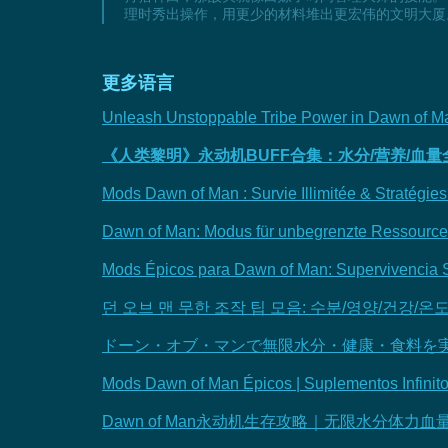
理时秀出操作，用更少的材料堆出更宏伟的文明大厦
更多语言
Unleash Unstoppable Tribe Power in Dawn of M
《人类黎明》永动机BUFF合集：水分/营养/血
Mods Dawn of Man : Survie Illimitée & Stratégies 
Dawn of Man: Modus für unbegrenzte Ressourc
Mods Épicos para Dawn of Man: Supervivencia S
던 오브 맨 무한 조작 팁 모음: 수분/영양/건강/온
ドーン・オブ・マンで無限水分・健康・食料を
Mods Dawn of Man Épicos | Suplementos Infinito
Dawn of Man永动机生存攻略｜无限水分体力