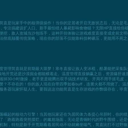
简直是玩家手中的核弹级操作！当你的定居者开启无敌状态后，无论是毛
，专注搞建设扩人口。新手最怕猎人暴毙影响食物链？无限HP直接给你
便挖，敌人攻城当沙包练手，这种开挂体验让游戏难度直接变成史前文明
法彻底颠覆传统策略，现在你的部落不仅能靠科技树碾压，更能用不死之
度管理简直就是前期最大噩梦！寒冬直接让族人变冰棍，酷暑能把采集队
极地开荒还是沙漠掘金都能横着走。温度管理直接躺赢之后，资源爆肝速
省掉30小时微操，老手更是能腾出双手搞技术研发。开局不用手搓毛皮
警？不存在的！你的族人现在自带四季如春buff，连篝火都不用烧了。
服务器玩家怀疑人生。要我说这功能简直是生存游戏的作弊级存在，毕竟
落崛起的核动力引擎！当其他玩家还在为居民体力条提心吊胆时，你的猎
了「跑着跑着突然摆烂」的尴尬场面，无论是青铜时代的野牛围猎，还是
机制，特别是新手开荒期看着居民动不动就瘫坐喘气，简直比打不过野狼