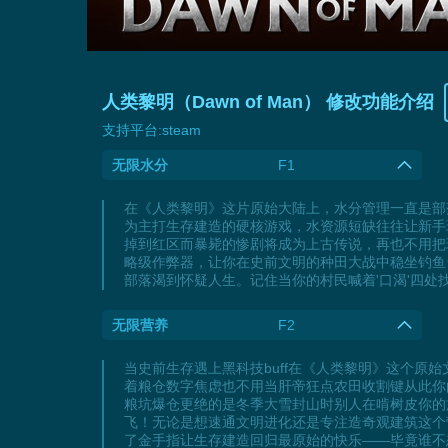
人类黎明（Dawn of Man） 修改功能介绍
支持平台:
steam
无限水分
F1
在《人类黎明》这片原始大陆上，水分管理一直是部
为主打生存建造的硬核游戏，水资源短缺往往让新手
掉到红区而暴毙的惨剧将成为上古传说，再也不用把
略级作弊器，让你在史前文明的种田大战中稳坐钓鱼台
部落渴到怀疑人生。记住当你的村民喊着'口渴'四
无限营养
F2
当史前生存遇上黑科技buff在《人类黎明》这个原
着粮仓数字焦虑也不用当肝帝狂点农田收割键从此你
粮坑爆仓更绝的是冬季大雪封山时别人在啃树皮你的
飞！无论是想速通文明进化还是专注造奇观建筑这个营
了金手指让生存建造回归最原始的快乐——毕竟谁不