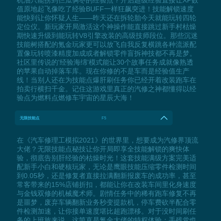
机油只能捞到仨瓜俩枣的经验点？开启超级经验直接让XP数
值原地起飞像吃了经验BUFF一样狂飙突进！技能解锁速度
能快到让你怀疑人生——昨天还在拆轮胎今天就能玩转四轮
定位仪。新玩家开局激活这个神操作能直接跳过新手村枯燥
期快速升级到能玩转V8引擎改装的高级技师段位。那些沉迷
技能树搭配的氪金玩家更可以放飞自我反复横跳各种流派配
置像玩转喷漆精度加成或者解锁零件盲拆神技都不再是梦。
社区里传说的'经验海绵'模式能让30个故事任务成就像熟透
的苹果自动掉落车库。现在你修的不是车而是经验值生产
线！当别人还在为技能点爆肝刷任务你已经开着改装跑车在
拍卖行横扫千金。记住这游戏里真正的汽修之神都懂得以经
验点为燃料点燃修车宇宙的星辰大海！
无限技能点
F5
在《汽车修理工模拟2021》的世界里，想要成为汽修界顶流
大佬？无限技能点秘技让你开局即享全技能解锁的爽快体
验，彻底告别肝经验的枯燥时光！这套技能满级方案完美适
配新手小白和硬核玩家，无论是鹰眼技能压缩零件检测时间
到0.05秒，还是修复者直接拉满翻新报废车的成功率，甚至
常客带来的15%店铺折扣，都能让你在改装车间里化身速度
与金钱双修的机械魔术师。剧情任务中的稀有跑车修复不再
是噩梦，废弃车辆翻新业务秒变提款机，停车费砍半配合零
件检测加速，让你接单速度堪比超跑漂移。对于没时间刷任
务的上班族来说，这简直是氪金大佬的特权体验；手残党也