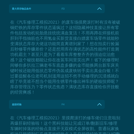
最大库存物品条件
F3
在《汽车修理工模拟2021》的废车场摸爬滚打时有没有被破
铜烂铁的库存零件状态逼疯过？这招隐藏神技直接让所有零
件包括发动机轮胎悬挂统统满血复活！不用再蹲在焊接机前
肝到手指抽筋也不用氪金买新货直接白嫖废车场零件就能秒
变满状态库存大佬这功能简直离谱到家了！想在拍卖行捡漏
后秒修零件赚差价？还是想用库存满状态的高性能件打造测
功机霸主？甚至只是为了看着车库整整齐齐的强迫症治愈
感？这个秘技都能让你在改装车间里笑出声！省下的修理时
间够你多扒拉三辆老爷车底盘多赚的金币能换两台新车床关
键时候还能用低状态零件伪装成废铁转手卖出真金白银！不
过要提醒各位老司机别滥用这招不然手动修理的沉浸感就白
瞎了毕竟谁不想当个能用生锈零件修出神车的硬核技师呢？
库存管理压力？零件状态焦虑？满状态库存直接给你开挂般
的经营爽感！
超级经验
F4
在《汽车修理工模拟2021》里摸爬滚打的修车佬们注意啦别
再爆肝刷经验啦！这个黑科技能让完成订单/翻新旧车/修理
车辆时掉落的经验点直接开无双模式全屏收割。普通玩家换