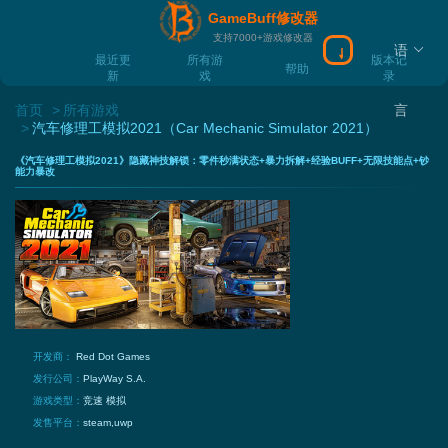
GameBuff修改器
支持7000+游戏修改器
语
下载Gamebuff
最近更
所有游
版本记
帮助
新
戏
录
首页
所有游戏
言
汽车修理工模拟2021（Car Mechanic Simulator 2021）
《汽车修理工模拟2021》隐藏神技解锁：零件秒满状态+暴力拆解+经验BUFF+无限技能点+钞
能力暴改
开发商：
Red Dot Games
发行公司：
PlayWay S.A.
游戏类型：
竞速
模拟
发售平台：
steam,uwp