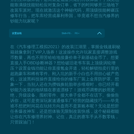
能靠满级技能轻松应对复杂订单，省下的时间够开三场地下
改装车派对。现在就激活这个神秘代码，用顶级技能树碾压
修车行当，把车库经营成暴利帝国，毕竟谁不想当汽修界的
钞能力玩家呢？
设置金钱
Shift+F6 - F6 +
在《汽车修理工模拟2021》的改装江湖里，掌握金钱速刷秘
籍就像拿到了VIP入场券！这波操作允许玩家直接调整游戏
币数量，再也不用苦哈哈地接廉价单子刷基础金币了。想要
直接入手OBD诊断神器？想给破旧老爷车装上顶级涡轮增
压？设置金钱功能让你直接氪金开道，轻松解锁拍卖行里的
超跑豪车和稀有零件。刚入坑的新手小白也不用担心破产危
机，这波黑科技操作直接给你的修车厂装上金库防护罩。想
象一下，当别人还在为攒钱换轮胎举步维艰时，你已经开着
钞能力改装的地狱猫在赛道漂移了！游戏币调整的妙用更
绝，升级设备、囤积零件、接大单子全都不在话下。偷偷告
诉你，这可是资深玩家速通修车厂经营的隐藏技巧——毕竟
谁不想把时间花在玩转方向盘而不是算账本呢？无论是想肝
任务爆改神车，还是想体验无限制改装快感，这个秘籍都能
让你在汽车修理界封神。记住，真正的赛车手从不数零钱，
只管踩油门！