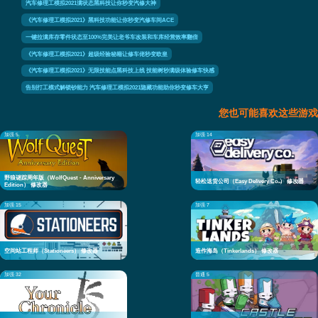
汽车修理工模拟2021满状态黑科技让你秒变汽修大神
《汽车修理工模拟2021》黑科技功能让你秒变汽修车间ACE
一键拉满库存零件状态至100%完美让老爷车改装和车库经营效率翻倍
《汽车修理工模拟2021》超级经验秘籍让修车佬秒变欧皇
《汽车修理工模拟2021》无限技能点黑科技上线 技能树秒满级体验修车快感
告别打工模式解锁钞能力 汽车修理工模拟2021隐藏功能助你秒变修车大亨
您也可能喜欢这些游戏
加强 5
加强 14
野狼谜踪周年版（WolfQuest - Anniversary
轻松送货公司（Easy Delivery Co.） 修改器
Edition） 修改器
加强 15
加强 7
空间站工程师（Stationeers） 修改器
造作海岛（Tinkerlands） 修改器
加强 32
普通 5