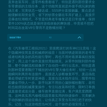
直奔改装车间，连零件检查都省了。特别是遇到那些要求全
车零磨损的主线任务，这个功能简直就是外接手残玩家的救
场王者，完美状态一键达成，SSS评分直接躺赢。重点是还
能缓解前期资金荒，省下的钞票全砸在车库扩建上，直接开
启暴改狂潮模式。不管是经典老车修复还是日常接单，保持
零件100%状态就是保持游戏体验的爽快感，毕竟谁不想把
时间花在改装V8引擎而不是数螺丝呢？
轻松卸下零件
F2
在《汽车修理工模拟2021》里摸爬滚打的车神们注意啦！这
个隐藏神技简直是机械师的福音！当面对锈迹斑斑的老爷车
或者结构复杂的高性能引擎时，再也不用对着屏幕疯狂按鼠
标了，用上这个操作直接丝滑如德芙。从零件卸除到部件移
除，整个拆解流程就像开了自动挡一样行云流水。特别是遇
到那种需要逐颗拧下螺丝的V8引擎大修任务时，轻轻一点就
能瞬间剥离所有连接件，直接进入诊断修复环节。废品场批
量处理破烂车时更是神器，直接当流水线作业玩，囤零件拍
卖赚金币快人一步。新手玩家不用担心漏拆螺栓翻车，老司
机也能摆脱机械重复操作，专注玩改装和经营。限时订单挑
战直接变成送分题，修车效率直接拉满，客户满意度蹭蹭
涨。这种真实系汽修模拟器里最实用的快捷操作，完美解决
手动拆解的强迫症痛点，让你真正享受当车间扛把子的快
乐。记住，玩这游戏想当ACE，这个操作必须安排上！