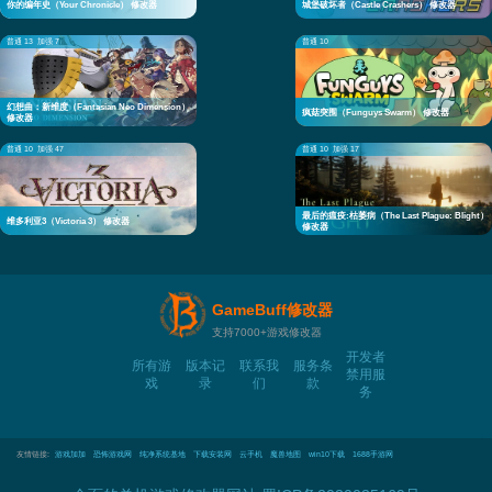
你的编年史（Your Chronicle） 修改器
城堡破坏者（Castle Crashers） 修改器
普通 13
加强 7
普通 10
幻想曲：新维度（Fantasian Neo Dimension）
疯菇突围（Funguys Swarm） 修改器
修改器
普通 10
加强 47
普通 10
加强 17
最后的瘟疫:枯萎病（The Last Plague: Blight）
维多利亚3（Victoria 3） 修改器
修改器
GameBuff修改器
支持7000+游戏修改器
开发者
所有游
版本记
联系我
服务条
禁用服
戏
录
们
款
务
友情链接:
游戏加加
恐怖游戏网
纯净系统基地
下载安装网
云手机
魔兽地图
win10下载
1688手游网