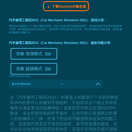
下载Gamebuff修改器
汽车修理工模拟2021（Car Mechanic Simulator 2021） 游戏介绍：
用你的方式来建立一个为客户服务的帝国。在这个高度沉浸式的模拟游戏中，用油渍渍的双手去关注和做好每
个细节。参与到新的拍卖行的活动中，购买各种不同车况和条件的汽车。通过投资新的车间和设备，使你的服
务范围得以不断扩大。
汽车修理工模拟2021（Car Mechanic Simulator 2021） 修改功能介绍
切换 加强模式
切换 超级模式
支持平台:
steam,uwp
最大汽车零件状态
F1
在《汽车修理工模拟2021》的赛道上摸爬滚打？当那些磨损
到30%的零件让你修到手抽筋时，不如试试这个能让所有机
械单元满血复活的隐藏神技！直接把零件状态拉满到100%
数值，省去焊接拆卸的肝帝操作，让老司机们直接跳过折磨
人的机械师入门课，把省下的游戏币砸进喷漆改装的炫酷工
程。这波操作简直是手残党的福音，新手村速通的秘技，当
你从谷仓淘来锈迹斑斑的肌肉车，直接开启满状态模式就能