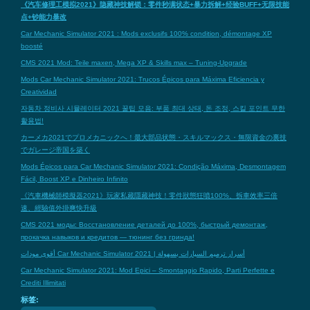
《汽车修理工模拟2021》隐藏神技解锁：零件秒满状态+暴力拆解+经验BUFF+无限技能
点+钞能力暴改
Car Mechanic Simulator 2021 : Mods exclusifs 100% condition, démontage XP
boosté
CMS 2021 Mod: Teile maxen, Mega XP & Skills max – Tuning-Upgrade
Mods Car Mechanic Simulator 2021: Trucos Épicos para Máxima Eficiencia y
Creatividad
자동차 정비사 시뮬레이터 2021 꿀팁 모음: 부품 최대 상태, 돈 조정, 스킬 포인트 무한
활용법!
カーメカ2021でプロメカニックへ！最大部品状態・スキルマックス・無限資金の裏技
でガレージ帝国を築く
Mods Épicos para Car Mechanic Simulator 2021: Condição Máxima, Desmontagem
Fácil, Boost XP e Dinheiro Infinito
《汽車機械師模擬器2021》玩家私藏隱藏神技！零件狀態狂噴100%、拆車效率三倍
速、經驗值外掛爽快升級
CMS 2021 моды: Восстановление деталей до 100%, быстрый демонтаж,
прокачка навыков и кредитов — тюнинг без гринда!
أقوى مودات Car Mechanic Simulator 2021 | أسرار ترميم السيارات بسهولة
Car Mechanic Simulator 2021: Mod Epici – Smontaggio Rapido, Parti Perfette e
Crediti Illimitati
标签: