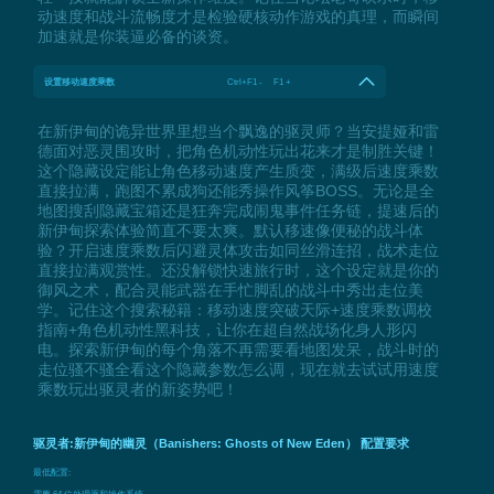
动速度和战斗流畅度才是检验硬核动作游戏的真理，而瞬间
加速就是你装逼必备的谈资。
设置移动速度乘数
Ctrl+F1 - F1 +
在新伊甸的诡异世界里想当个飘逸的驱灵师？当安提娅和雷
德面对恶灵围攻时，把角色机动性玩出花来才是制胜关键！
这个隐藏设定能让角色移动速度产生质变，满级后速度乘数
直接拉满，跑图不累成狗还能秀操作风筝BOSS。无论是全
地图搜刮隐藏宝箱还是狂奔完成闹鬼事件任务链，提速后的
新伊甸探索体验简直不要太爽。默认移速像便秘的战斗体
验？开启速度乘数后闪避灵体攻击如同丝滑连招，战术走位
直接拉满观赏性。还没解锁快速旅行时，这个设定就是你的
御风之术，配合灵能武器在手忙脚乱的战斗中秀出走位美
学。记住这个搜索秘籍：移动速度突破天际+速度乘数调校
指南+角色机动性黑科技，让你在超自然战场化身人形闪
电。探索新伊甸的每个角落不再需要看地图发呆，战斗时的
走位骚不骚全看这个隐藏参数怎么调，现在就去试试用速度
乘数玩出驱灵者的新姿势吧！
驱灵者:新伊甸的幽灵（Banishers: Ghosts of New Eden） 配置要求
最低配置:
需要 64 位处理器和操作系统