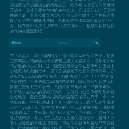
党福音在于技能组合的策略深度，既能暴力清怪又能优雅绕
开战斗，这才是新伊甸镇的生存之道。完成全部12个灵异事
件调查后，看着技能盘像霓虹灯般点亮的瞬间，才算真正掌
握了双子主角的战斗协同，从此副本推BOSS就像切菜般丝
滑。现在就出发搜寻那些被诅咒的街区，让精华储备撑起你
的专属灵能流派吧！
瞬间加速
NUM0
在《驱灵者：新伊甸的幽灵》这个暗黑系开放世界里，想要
完美驾驭雷德的硬核枪械和安提娅的灵魂操控，必须掌握瞬
间加速的核心机制。这个隐藏设定能让你在新伊甸的废墟中
实现风驰电掣的位移，无论是穿越幽灵盘踞的坍塌教堂，还
是应对BOSS战的密集弹幕，都能像鬼泣五的但丁那样完成
丝滑连招。当遭遇恶灵军团的围剿时，瞬间提速配合灵魂切
换能完美躲避致命攻击，更能在狭窄走廊里完成极限走位。
对于追求全收集的探索型玩家，这项能力让你像猎豹般掠过
危险地形，那些需要精准跳跃的隐藏区域现在只需一个冲刺
就能征服。特别针对战斗节奏卡顿的痛点，瞬间加速彻底消
除角色启动延迟，双主角切换时不再出现尴尬停顿，堪称手
残党的福音。在最新玩家社区讨论中，关于机动性提升的话
题持续霸榜，有人用它挑战恶灵王座的速通记录，也有人开
发出加速流的灵魂连招套路，现在你的新伊甸冒险只需要轻
轻一按就能解锁全新操作维度。记住当论坛老哥吹水时，移