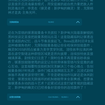
议直接开启灵魂爆发模式，用安提娅的超自然力量把敌人炸
到灵魂出窍，毕竟在《驱灵者：新伊甸的幽灵》里，无限精
神才是真·主角光环。
无限驱逐条
NUM3
还在为雷德的驱逐能量条卡关抓狂？新伊甸大陆最新解锁的
黑科技设定直接把能量系统玩出花！这套隐藏福利让驱逐连
发变成肌肉记忆，战斗节奏直接起飞。Boss战遇到沼泽女巫
这种难缠角色时，无限制能量条能让你全程保持技能轰炸，
幽灵BOSS的弱点被暴力美学贯穿到底。清怪效率拉满的神
器在虚空裂缝这种群怪区域更是所向披靡，连续技特效直接
糊满屏幕。剧情党们注意了！限时任务不再需要掐秒表操
作，驱逐技能随便甩的设定让你丝滑体验雷德与安提雅的虐
心互动。这套颠覆性技能机制完美解决三个核心痛点：告别
能量条倒计时焦虑，操作门槛直接脚踏五五开，沉浸式剧情
体验不再被资源管理打断。不管是硬核动作玩家还是休闲剧
情党，驱逐技能无限循环的机制都能带来全新爽感。想要体
验驱逐条永动的战斗艺术？赶紧试试这套打破常规的隐藏设
定，新伊甸的幽灵们已经准备好迎接你的连招轰炸了！
设置伤害乘数
Ctrl+NUM4 - NUM4 +