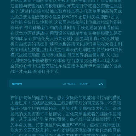
在驱灵者新伊甸的幽灵这片被诅咒的黑暗大陆上 想要瞬间激
活雷德与安提雅的终极潜能吗 开荒期肝帝狂喜的突破性玩法
来了 通过精准操控技能点数直接点亮进化菜单里的高阶天赋
无论是想用融合技秒杀黑森林BOSS 还是用灵魂冲击+团队
合作组合技打出地形杀 这套黑科技都能让你跳过枯燥的刷经
验环节 专注体验新伊甸的诡谲剧情 手残党必备的速通秘籍
在沃土地区遭遇战中 用预设的满级精华点直接解锁硬如磐石
防御体系 让雷德化身人形高达硬刚恶灵军团 真正实现技能
树自由点选的骚操作 狭窄地形连招优化师们更能在欢喜山副
本里用满配技能点打出观赏性爆表的处刑连击 传统RPG成长
模式被彻底颠覆 既能暴力跳过闹鬼案件的重复刷取 又能灵
活调整数值平衡硬核生存体验 想当剧情党还是Build流大师
全凭你心情 用这套突破性系统直接体验新伊甸最顶配的驱灵
战斗才是真·爽游打开方式
精华集合
Ctrl+NUM9 - NUM9 +
在新伊甸镇的诡异街头，想让安提娅的灵能输出拉满的猎灵
人看过来！完成那些藏在主线剧情背后的闹鬼案件，不仅能
揭开小镇尘封的黑暗秘辛，更能收割专属精华大礼包。这些
发光的灵质资源可不是摆设，进化菜单里藏着的骚操作技能
树，从灵魂补给到第六感预警，每个战斗流派都能找到自己
的本命灵技。打梦魇这种高难度BOSS时，点出回魂神技就
能火力全开无惧蓝耗，潜行党解锁环境侦测直接化身幽灵猎
手。精华系统完美平衡了开荒主线和探索支线的肝度，手残