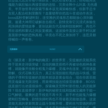
巨型诅咒恶灵带着小弟群攻，别人在读秒复活，你却能用灵
魂能力疯狂输出再接雷德的连狙，完美诠释什么叫真·无伤通
关。半开放世界的探索节奏本该充满策略快感，但新手总卡
在双人配合机制里翻车？血量锁帮你把战斗变成动作表演，
boss战秒变解谜时刻，连安雅的灵魂形态都能放心浪到极
限。速通大神用它破解攻击模式，剧情党靠它沉浸式体验生
死抉择的爱情故事，更别说刷古代圣物和技能树时，再也不
用在读档和重试之间反复横跳。这波操作直接让新手村玩家
直面新伊甸的恐怖真相，毕竟在不死之身加持下，连恶灵都
得喊你一声爸爸。
无限精神
NUM2
在《驱灵者：新伊甸的幽灵》的世界里，安提娅的灵能系统
终于迎来史诗级突破！当你的幽灵搭档不再被绿色精神条束
缚，就能像开挂般全程鬼力爆棚，灵魂冲击连发、环境谜题
秒解、仪式召唤无压力，真正实现技能狂甩的战斗快感。雷
德的子弹和安提娅的灵能本就该是黄金组合，现在你甚至能
用灵魂爆发无限清怪，用束缚技能连招接雷德重拳，BOSS
战直接打出劝退级操作。探索幽灵荒野时那些烦人的灵能屏
障？现在直接莽穿！新伊甸的秘密支线和隐藏宝藏终于能一
口气解锁。最爽的是手残党不再卡关，新手村也能鬼力爆棚
硬刚巨型幽魂，剧情抉择时再也不用省着灵能做选择。这波
灵能无底的更新简直让战斗策略升维，爱莉丝与雷德的羁绊
演出配上无限技能特效，这才是新伊甸的正确打开方式。建