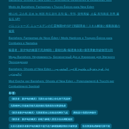
Mods de Banishers: Fantasmas y Trucos Épicos para New Eden
배니셔: 고스트 오브 뉴 에덴 하드코어 조작 팁 - 무적, 영력폭발, 스킬 최적화로 전투 몰
입도 UP!
バニッシャーズ: ニューエデンの亡霊無限HP/SPで戦闘革命！スキル解放と移動加速の
秘策
Banishers: Fantasmas de Novo Éden | Mods Hardcore e Truques Épicos para
Combates e Narrativa
驅靈者：新伊甸的幽靈不死身輔助｜靈能狂轟×驅逐條永動×傷害乘數突破物理法則
Моды Banishers: Неуязвимость, Бесконечный Дух и Ускорение для Эпичного
Прохождения
Banishers: Ghosts of New Eden - حيل قوية وتعديلات ملحمية للاعبين المخضرمين
والمبتدئين!
Mod Epiche per Banishers: Ghosts of New Eden – Potenziamenti & Trucchi per
Combattimenti Spettrali
标签:
《驱灵者：新伊甸的幽灵》无限生命功能让你化身不死战神
无限精神让安提娅灵能无底技能狂甩彻底告别资源焦虑
《驱灵者新伊甸的幽灵》无限驱逐条让技能连招爽到飞起
调校战斗强度的神操作
《驱灵者：新伊甸的幽灵》钞能力解锁八里亚尔自由调配秘技
女巫石是驱灵者新伊甸的幽灵中提升战力解锁隐藏剧情的关键资源
告别资源焦虑解锁无限可能