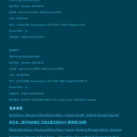
操作系统：Windows 10/11 64-bit
处理器：Intel Core i3-8300 / AMD Ryzen 3 2200G
内存：8 GB RAM
显卡：4 GB VRAM, Nvidia GeForce GTX 1050 Ti / AMD Radeon RX 580
DirectX 版本：12
存储空间：需要 52 GB 可用空间
推荐配置:
需要 64 位处理器和操作系统
操作系统：Windows 10/11 64-bit
处理器：Intel Core i5-10600K / AMD Ryzen 5 5600X
内存：16 GB RAM
显卡：6 GB VRAM, Nvidia GeForce RTX 2060 / AMD Radeon RX 6700 XT
DirectX 版本：12
存储空间：需要 52 GB 可用空间
附注事项：60 FPS in 1920x1080 with the "Very High" preset + SSD Recommended
更多语言
Banishers: Ghosts of New Eden Mod – Infinite Health, Spirit & Banish Gauge!
驱灵者：新伊甸的幽灵 无限血量灵能BUFF 豪爽通关秘籍
Mods Banishers: Ghosts of New Eden | Santé, Esprit & Banish Infinis + Astuces
Banishers: Ghosts of New Eden – Unendliche Gesundheit & Geisterkraft Mod