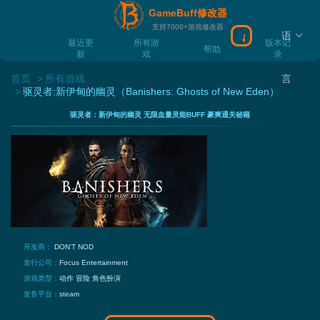
GameBuff修改器
支持7000+游戏修改器
语
下载Gamebuff
最近更
所有游
版本记
帮助
新
戏
录
首页
所有游戏
言
驱灵者:新伊甸的幽灵（Banishers: Ghosts of New Eden）
驱灵者：新伊甸的幽灵 无限血量灵能BUFF 豪爽通关秘籍
开发商：
DON'T NOD
发行公司：
Focus Entertainment
游戏类型：
动作
冒险
角色扮演
发售平台：
steam