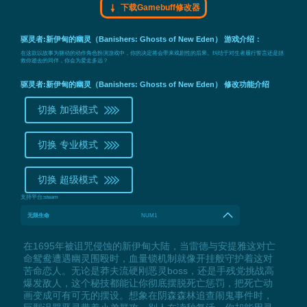
下载Gamebuff修改器
驱灵者:新伊甸的幽灵（Banishers: Ghosts of New Eden） 游戏介绍：
在这款以故事为驱动的动作角色扮演游戏中，你的决定将会带来戏剧性的后果。纠结于对生者履行誓言还是拯
救你逝去的同伴，你会为爱走多远？
驱灵者:新伊甸的幽灵（Banishers: Ghosts of New Eden） 修改功能介绍
切换 加强模式
切换 专业模式
切换 超级模式
支持平台:
steam
无限生命
NUM1
在1695年被诅咒侵蚀的新伊甸大陆，当雷德与安提雅这对亡
命鸳鸯遭遇幽灵围殴时，血量锁机制就像开挂般守护着这对
苦命恋人。无论是莽夫流硬刚恶灵boss，还是手残党挑战高
爆发敌人，这个秘技都能让你彻底摆脱死亡惩罚，把死亡动
画变成可有可无的摆设。想象在阴森森林追查闹鬼事件时，