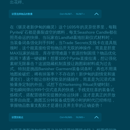
出花样。
设置选择物品的数量
Ctrl+NUM7 - NUM7 +
在《驱灵者新伊甸的幽灵》这个1695年的灵异世界里，每颗
Pyrite矿石都是撕裂虚空的燃料，每支Seashore Candle都在
照亮命运的抉择。当玩家在Landfall墓地狂刷仪式材料时，
当装备词条强化到手抖时，当Trade Secrets支线卡在道具瓶
颈时，这个能直接给背包物品开无双的神操作，简直是肝度
MAX玩家的福音。库存管理难题？资源控制困境？物品优化
困局？通通一键破解！想要100个Pyrite直接拉满，想让强化
素材无限暴击？这波隐藏机制直接让跑图刷材料成为过去
式。特别是挑战Banisher Garment装备词条时，再也不用满
地图捡破烂，稀有掉落率？不存在的！新伊甸的剧情党和速
通党们，这个能让你秒变欧皇的骚操作，简直是为沉浸式体
验量身定制的外挂。试想下在Harkening Ritual关键时刻，
背包瞬间弹出999个仪式道具的快感，手残党狂喜的装备试
炼模式，搭配雷德和安提雅的命运抉择，这才是真正的开放
世界自由度。跑图五分钟装备成型两小时的时代已经终结，
掌握物品数量支配权才是通往灵界主宰的正确姿势！
设置技能点
Ctrl+NUM8 - NUM8 +