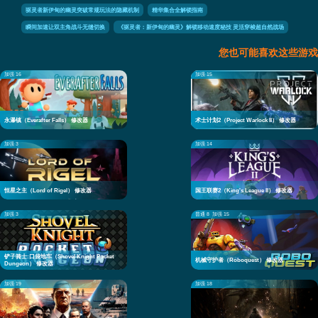
驱灵者新伊甸的幽灵突破常规玩法的隐藏机制
精华集合全解锁指南
瞬间加速让双主角战斗无缝切换
《驱灵者：新伊甸的幽灵》解锁移动速度秘技 灵活穿梭超自然战场
您也可能喜欢这些游戏
加强 16
加强 15
永瀑镇（Everafter Falls） 修改器
术士计划2（Project Warlock II） 修改器
加强 3
加强 14
恒星之主（Lord of Rigel） 修改器
国王联赛2（King's League II） 修改器
加强 3
普通 8
加强 15
铲子骑士:口袋地牢（Shovel Knight Pocket
机械守护者（Roboquest） 修改器
Dungeon） 修改器
加强 19
加强 18