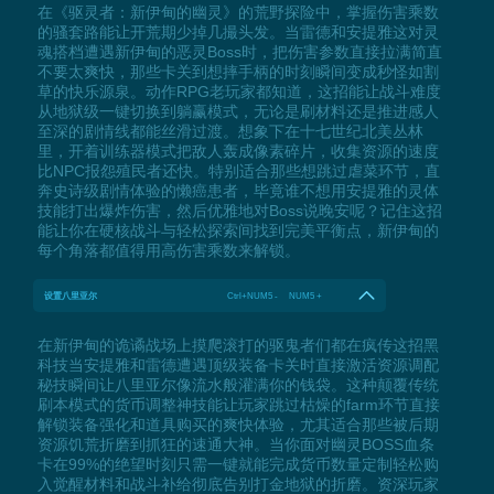
在《驱灵者：新伊甸的幽灵》的荒野探险中，掌握伤害乘数
的骚套路能让开荒期少掉几撮头发。当雷德和安提雅这对灵
魂搭档遭遇新伊甸的恶灵Boss时，把伤害参数直接拉满简直
不要太爽快，那些卡关到想摔手柄的时刻瞬间变成秒怪如割
草的快乐源泉。动作RPG老玩家都知道，这招能让战斗难度
从地狱级一键切换到躺赢模式，无论是刷材料还是推进感人
至深的剧情线都能丝滑过渡。想象下在十七世纪北美丛林
里，开着训练器模式把敌人轰成像素碎片，收集资源的速度
比NPC报怨殖民者还快。特别适合那些想跳过虐菜环节，直
奔史诗级剧情体验的懒癌患者，毕竟谁不想用安提雅的灵体
技能打出爆炸伤害，然后优雅地对Boss说晚安呢？记住这招
能让你在硬核战斗与轻松探索间找到完美平衡点，新伊甸的
每个角落都值得用高伤害乘数来解锁。
设置八里亚尔
Ctrl+NUM5 - NUM5 +
在新伊甸的诡谲战场上摸爬滚打的驱鬼者们都在疯传这招黑
科技当安提雅和雷德遭遇顶级装备卡关时直接激活资源调配
秘技瞬间让八里亚尔像流水般灌满你的钱袋。这种颠覆传统
刷本模式的货币调整神技能让玩家跳过枯燥的farm环节直接
解锁装备强化和道具购买的爽快体验，尤其适合那些被后期
资源饥荒折磨到抓狂的速通大神。当你面对幽灵BOSS血条
卡在99%的绝望时刻只需一键就能完成货币数量定制轻松购
入觉醒材料和战斗补给彻底告别打金地狱的折磨。资深玩家