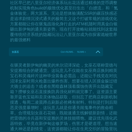
社区早已把八里亚尔经济体系玩出花活通过精准的货币调整
机制实现角色build的极致优化甚至衍生出「白嫖流」和「氪
金体验党」两大派系。无论是想体验满配SSR的碾压快感还
是追求剧情沉浸式通关的极简主义这个打破常规的游戏优化
方案都能让你在驱鬼战场化身行走的ATM机随时用真金白银
砸出新伊甸的通关新姿势。现在打开攻略站就能找到这套颠
覆传统经济系统的隐藏玩法让八里亚尔成为你探索诡秘世界
的最强燃料
女巫石
Ctrl+NUM6 - NUM6 +
在驱灵者新伊甸的幽灵的米尔沼泽深处，女巫石堪称雷德与
安提雅组合的硬通货。这玩意儿不仅能在女巫商店换到精英
宝石和灵魂碎片这种毕业装备必需品，还能让手残党在对抗
沼泽女巫时用火枪轰出爆炸伤害。想要在猎人区摸金躲过猎
犬骑士的追击？或者在黑暗森林顶着腐蚀伤害开出隐藏宝
箱？攒够女巫石直接换防具强化材料就完事了。这资源主要
靠开蓝色宝箱和卖灵体物品获取，但别忘了把商店刷新机制
摸透，每周二凌晨蹲点刷新必抢稀有材料。特别是打到后期
恶灵强度暴增时，这玩意儿就是你通关闹鬼事件的救命稻
草。合理规划女巫石花销，既能速通主线解锁新剧情，还能
把雷德的冷兵器和安提雅的灵体技能喂饱。建议优先强化武
器特效，毕竟在新伊甸这修罗场，伤害才是硬道理。想当速
通大神还是剧情党，这资源都能让你在生死交织的冒险里玩