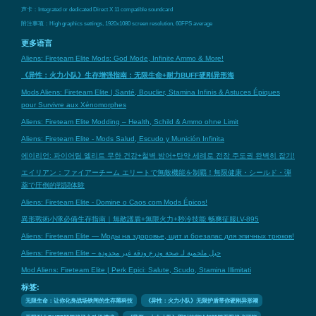
声卡：Integrated or dedicated Direct X 11 compatible soundcard
附注事项：High graphics settings, 1920x1080 screen resolution, 60FPS average
更多语言
Aliens: Fireteam Elite Mods: God Mode, Infinite Ammo & More!
《异性：火力小队》生存增强指南：无限生命+耐力BUFF硬刚异形海
Mods Aliens: Fireteam Elite | Santé, Bouclier, Stamina Infinis & Astuces Épiques
pour Survivre aux Xénomorphes
Aliens: Fireteam Elite Modding – Health, Schild & Ammo ohne Limit
Aliens: Fireteam Elite - Mods Salud, Escudo y Munición Infinita
에이리언: 파이어팀 엘리트 무한 건강+철벽 방어+탄약 세례로 전장 주도권 완벽히 잡기!
エイリアン：ファイアーチーム エリートで無敵機能を制覇！無限健康・シールド・弾
薬で圧倒的戦闘体験
Aliens: Fireteam Elite - Domine o Caos com Mods Épicos!
異形戰術小隊必備生存指南｜無敵護盾+無限火力+秒冷技能 畅爽征服LV-895
Aliens: Fireteam Elite — Моды на здоровье, щит и боезапас для эпичных трюков!
Aliens: Fireteam Elite – حيل ملحمية لـ صحة ودرع ودقة غير محدودة
Mod Aliens: Fireteam Elite | Perk Epici: Salute, Scudo, Stamina Illimitati
标签:
无限生命：让你化身战场铁闸的生存黑科技
《异性：火力小队》无限护盾带你硬刚异形潮