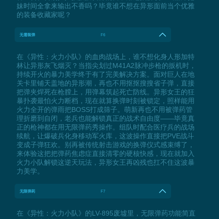
妹时间全拿来输出不香吗？毕竟谁不想在异形面前当个优雅
的装备收藏家呢？
无需装弹
F6
在《异性：火力小队》的血肉战场上，谁不想化身人形加特
林让异形灰飞烟灭？当指尖划过M41A2脉冲步枪的扳机时，
持续开火的暴力美学终于有了完美解决方案。面对巨人在地
关卡里铺天盖地的异形潮，再也不用抠抠搜搜省子弹，直接
把弹夹焊死在枪膛上，用弹幕筑起死亡防线。异形女王的狂
暴扑袭最怕火力断档，现在就算换弹时刻被锁定，照样能用
火力全开的弹雨把BOSS打成筛子。萌新再也不用被弹药管
理折磨到自闭，老兵也能解锁真正的战术自由度——毕竟真
正的枪神都在用无限弹药秀操作。组队时配合医疗兵的战场
续航，让爆破兵化身移动军火库，这波操作直接把PVE战斗
变成子弹狂欢。别再被传统射击游戏的换弹仪式感束缚了，
来体验这把把弹药焦虑症直接清零的硬核快感，现在就加入
火力小队解锁这逆天玩法，异形女王再凶残也扛不住这波暴
力美学。
无限弹药
F7
在《异性：火力小队》的LV-895废墟里，无限弹药功能简直