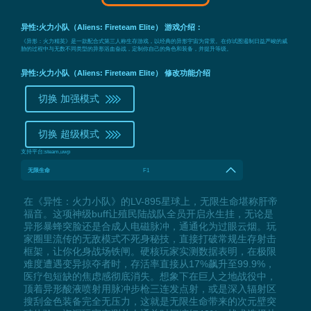
异性:火力小队（Aliens: Fireteam Elite） 游戏介绍：
《异形：火力精英》是一款配合式第三人称生存游戏，以经典的异形宇宙为背景。在你试图遏制日益严峻的威
胁的过程中与无数不同类型的异形浴血奋战，定制你自己的角色和装备，并提升等级。
异性:火力小队（Aliens: Fireteam Elite） 修改功能介绍
切换 加强模式
切换 超级模式
支持平台:
steam,uwp
无限生命
F1
在《异性：火力小队》的LV-895星球上，无限生命堪称肝帝
福音。这项神级buff让殖民陆战队全员开启永生挂，无论是
异形暴蜂突脸还是合成人电磁脉冲，通通化为过眼云烟。玩
家圈里流传的无敌模式不死身秘技，直接打破常规生存射击
框架，让你化身战场铁闸。硬核玩家实测数据表明，在极限
难度遭遇变异掠夺者时，存活率直接从17%飙升至99.9%，
医疗包短缺的焦虑感彻底消失。想象下在巨人之地战役中，
顶着异形酸液喷射用脉冲步枪三连发点射，或是深入辐射区
搜刮金色装备完全无压力，这就是无限生命带来的次元壁突