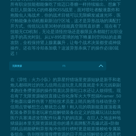
所有职业技能都能像吃了炫迈口香糖一样持续输出。想象下
在巨人陨落DLC的终极BOSS战里，面对喷吐者酸液轰炸和
抱脸虫人海战术，你的战术目镜可以无限瞬发减速光环，医
疗舱能像永动机般刷新治疗区域，这才是异形战场的满配打
开方式。传统玩法里30秒的技能真空期简直折磨，现在有了
技能无CD机制，无论是清怪控场还是极限反杀都能打出职业
选手的高光时刻。从LV-895星球的地下蜂巢到空间站的走廊
攻防，全程保持肾上腺素飙升，让每个战术决策都变成神级
操作。还在等冷却条加载？这波异形杀疯了的操作必须0延
迟！
无限资源
F5
在《异性：火力小队》的异星狩猎场里资源短缺是新手和老
炮儿都得跨过的坎儿信用点这玩意儿简直就是卡关元凶刷副
本跑任务攒资源的操作简直比异形吐口水还让人烦得慌。现
在有了无限资源秘技直接让你化身军火大亨想搞Kramer .50
手炮轰出爆炸伤害？想给技术员套上哨兵炮塔当移动堡垒？
信用点管够想怎么整就怎么整！刚入坑的萌新能直接顶着满
配装备莽异形老玩家也能解锁装备自定义的隐藏玩法比如给
医疗兵塞满进攻型配件玩暴力奶妈流派。在巨人之地这种地
狱级副本里无限资源就是你的通关底牌配齐高爆武器+防御
消耗品就能硬刚异形海冲击排行榜时更是能直接梭哈专属装
备组合。告别抠抠搜搜攒资源的日子用这招解锁全武器库把