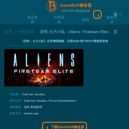
GameBuff修改器
支持7000+游戏修改器
语
下载Gamebuff
最近更
所有游
版本记
帮助
新
戏
录
首页
所有游戏
异性:火力小队（Aliens: Fireteam Elite）
言
《异性：火力小队》生存增强指南：无限生命+耐力BUFF硬刚异形海
开发商：
Cold Iron Studios
发行公司：
Cold Iron Studios, Focus Entertainment
游戏类型：
动作
角色扮演
发售平台：
steam,uwp
下载Gamebuff修改器