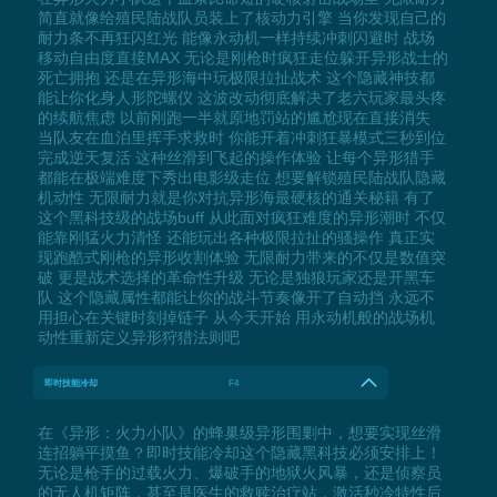
简直就像给殖民陆战队员装上了核动力引擎 当你发现自己的
耐力条不再狂闪红光 能像永动机一样持续冲刺闪避时 战场
移动自由度直接MAX 无论是刚枪时疯狂走位躲开异形战士的
死亡拥抱 还是在异形海中玩极限拉扯战术 这个隐藏神技都
能让你化身人形陀螺仪 这波改动彻底解决了老六玩家最头疼
的续航焦虑 以前刚跑一半就原地罚站的尴尬现在直接消失
当队友在血泊里挥手求救时 你能开着冲刺狂暴模式三秒到位
完成逆天复活 这种丝滑到飞起的操作体验 让每个异形猎手
都能在极端难度下秀出电影级走位 想要解锁殖民陆战队隐藏
机动性 无限耐力就是你对抗异形海最硬核的通关秘籍 有了
这个黑科技级的战场buff 从此面对疯狂难度的异形潮时 不仅
能靠刚猛火力清怪 还能玩出各种极限拉扯的骚操作 真正实
现跑酷式刚枪的异形收割体验 无限耐力带来的不仅是数值突
破 更是战术选择的革命性升级 无论是独狼玩家还是开黑车
队 这个隐藏属性都能让你的战斗节奏像开了自动挡 永远不
用担心在关键时刻掉链子 从今天开始 用永动机般的战场机
动性重新定义异形狩猎法则吧
即时技能冷却
F4
在《异形：火力小队》的蜂巢级异形围剿中，想要实现丝滑
连招躺平摸鱼？即时技能冷却这个隐藏黑科技必须安排上！
无论是枪手的过载火力、爆破手的地狱火风暴，还是侦察员
的无人机矩阵，甚至是医生的救赎治疗站，激活秒冷特性后