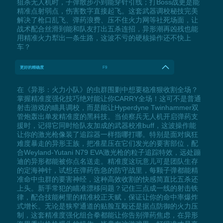
狙杀无人机时，子弹散步小到能穿针引线；打Boss战更是能
精准点射弱点，伤害数字直接起飞。这套武器调校秘技完美
解决了枪口乱飞、弹药浪费、压不住火力网等社死场面，让
战术配合丝滑到能和队友打出五杀连招，异形潮再凶残也能
用精准火力犁出一条生路，这波不亏的硬核操作还不快上
车？
更好的精确度
F9
在《异形：火力小队》的虫群围剿中想要稳准狠收割全场？
掌握精准度强化技巧绝对能让你CARRY全场！这可不是普通
射击游戏的瞄具调校，而是能让Hyperdyne Twinhammer双
管炮轰出单发精准度的黑科技。当侦察兵无人机开启弹药支
援时，记得它同时给队友加成的武器校准buff，这波操作能
让你的激光枪像装了追踪器一样指哪打哪。特别是面对疯狂
难度暴走的异形王族，把准星压在它们发光的要害部位，配
合Weyland-Yutani N79 EVA激光枪的粒子追踪特效，远处蹦
迪的异形都能被你点名送走。精准度这玩意儿可是团队生存
的定海神针，试想在弹药告急的防守战里，每颗子弹都能精
准命中虫群的要害神经，这种高效收割的快感简直比五杀还
上头。新手常犯的瞄准漂移问题？记住三点成一线的射击铁
律，配合技能树里的精准校正天赋，保证让你的命中率爆炸
式增长。无论是狭窄通道的贴脸互殴还是据点防御的火力压
制，这套精准度强化组合拳都能让你告别弹药焦虑，在异形