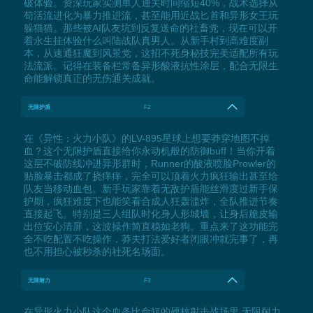
破体验。资深玩家实测单人通关时间缩短40%，战术选择从
苟活流进化为暴力推进流，甚至能用近战匕首和异形女王玩
躲猫猫。那些被AI队友坑到反复送命的社畜党，现在可以开
着永生挂体验什么叫陆战队真男人。从新手村到高难度副
本，从速通狂魔到风景党，这招不死身秘技完美适配所有玩
法流派。记得在装备栏常备异形酸液抗性涂层，配合无限生
命能解锁真正的无伤通关成就。
无限护盾
F2
在《异性：火力小队》的LV-895星球上想要莽穿地图不掉
血？这个无限护盾直接给你永动机般的防御buff！当你开着
这层不破防线冲进异形群时，Runner的酸液喷脸Prowler的
贴脸暴击都成了挠痒痒，完全可以顶着火力疯狂输出甚至给
队友当移动血包。新手玩家靠着无敌护盾能丝滑度过新手保
护期，疯狂难度下也能笑看合成人狂轰滥炸，全队推进节奏
直接起飞。特别是三人组队时化身人形城墙，让身后脆皮输
出位安心清屏，这波操作简直稳如老狗。重点来了这功能完
全不吃配置不吃操作，莽夫打法爱好者闭眼冲就完事了，再
也不用担心被秒杀的社死名场面。
无限耐力
F3
在异形火力小队这个血条比命短的硬核射击战场里 无限耐力