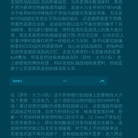
是殖民地陆战队员的终极福音。当异形潮水般涌来时，再也
不用为换弹空档被偷袭而破防，直接火力全开把N79EVA激
光手枪和M39冲锋枪的子弹倾泻成银河系最炫弹幕。无论是
BOSS战锁定异形女王弱点疯狂输出，还是极限难度下用榴
弹轰炸器轰击虫群，这波操作都让战斗节奏丝滑到像开了自
动瞄准。老玩家们都知道，弹药焦虑症是战场上的最大减分
项，现在直接把补给箱踢进威兰德-尤坦尼总部，让你在巨人
狂暴冲锋时能像打机甲一样稳住火力压制。新手玩家也能像
刚拿到COD战区的萌新那样，放心在训练场搓招，把每种武
器的弹道都搓成肌肉记忆。这波无限弹药+无需换弹的双重
buff叠加，简直是把游戏体验拔高到《异性：火力小队》史
上最硬核的爽快程度，和好友组队挑战地狱难度时，你就是
那个让异形闻风丧胆的移动军火库。
无后坐力
F8
在《异性：火力小队》这片异形横行的战场上想要稳住火力
线？掌握「无后坐力」这个进阶玩法绝对能让你CARRY全
场！通过深度挖掘配件搭配和技能树点法，这套骚操作能把
武器稳定性拉满，后坐力削弱到尘埃，精准度直接封神。想
象一下用加特林突突突时枪口纹丝不动，12.7mm子弹全怼
在异形脆骨头上，喷吐者的酸液还没落地就被点名爆头，这
波操作绝对能让队友安全感爆棚。对于刚上手的萌新来说，
高射速武器不再抖成筛子，压枪稳如老狗不是梦；老六蹲点