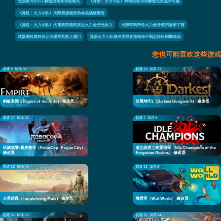
无限耐力BUFF解锁战场永动机模式
《异形：火力小队》即时技能冷却解锁无限战术可能
《异性：火力小队》无限资源秘技助你战场横着走
《异性：火力小队》无需装弹黑科技让火力全开无压力
无限弹药带你火力全开横扫异形宇宙
武器调校黑科技让准星焊死敌人脑门
异形火力小队精准度强化指南命中弱点轻松制霸战场
您也可能喜欢这些游戏
普通 9
加强 30
普通 13
加强 11
蚂蚁帝国（Empire of the Ants） 修改器
暗黑地牢2（Darkest Dungeon II） 修改器
普通 17
加强 28
普通 4
加强 9
机械战警:暴戾都市（RoboCop: Rogue City）
遗忘国度之闲置冠军（Idle Champions of the
修改器
Forgotten Realms） 修改器
普通 13
加强 40
普通 13
加强 8
火星殖民（Terraforming Mars） 修改器
墙世界（Wall World） 修改器
普通 24
加强 19
普通 35
加强 14