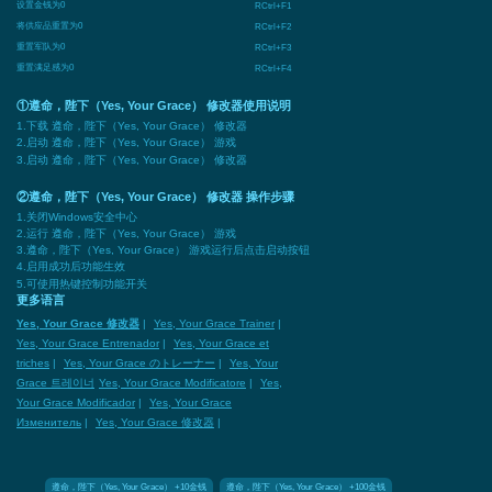
设置金钱为0
RCtrl+F1
将供应品重置为0
RCtrl+F2
重置军队为0
RCtrl+F3
重置满足感为0
RCtrl+F4
①遵命，陛下（Yes, Your Grace） 修改器使用说明
1.下载 遵命，陛下（Yes, Your Grace） 修改器
2.启动 遵命，陛下（Yes, Your Grace） 游戏
3.启动 遵命，陛下（Yes, Your Grace） 修改器
②遵命，陛下（Yes, Your Grace） 修改器 操作步骤
1.关闭Windows安全中心
2.运行 遵命，陛下（Yes, Your Grace） 游戏
3.遵命，陛下（Yes, Your Grace） 游戏运行后点击启动按钮
4.启用成功后功能生效
5.可使用热键控制功能开关
更多语言
Yes, Your Grace 修改器
|
Yes, Your Grace Trainer
|
Yes, Your Grace Entrenador
|
Yes, Your Grace et
triches
|
Yes, Your Grace のトレーナー
|
Yes, Your
Grace 트레이너
Yes, Your Grace Modificatore
|
Yes,
Your Grace Modificador
|
Yes, Your Grace
Изменитель
|
Yes, Your Grace 修改器
|
遵命，陛下（Yes, Your Grace） +10金钱
遵命，陛下（Yes, Your Grace） +100金钱