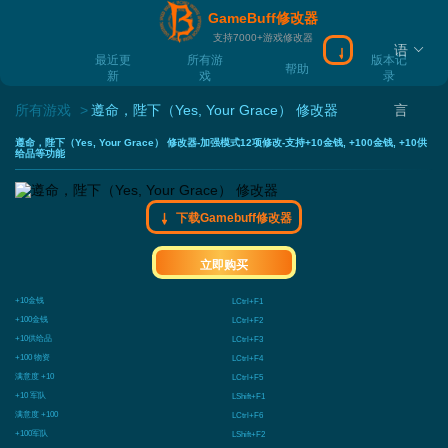
GameBuff修改器
支持7000+游戏修改器
语
下载Gamebuff
最近更
所有游
版本记
帮助
新
戏
录
所有游戏
遵命，陛下（Yes, Your Grace） 修改器
言
遵命，陛下（Yes, Your Grace） 修改器-加强模式12项修改-支持+10金钱, +100金钱, +10供
给品等功能
下载Gamebuff修改器
立即购买
+10金钱
LCtrl+F1
+100金钱
LCtrl+F2
+10供给品
LCtrl+F3
+100 物资
LCtrl+F4
满意度 +10
LCtrl+F5
+10 军队
LShift+F1
满意度 +100
LCtrl+F6
+100军队
LShift+F2