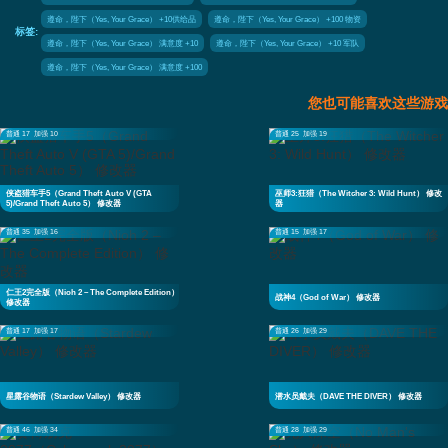
遵命，陛下（Yes, Your Grace） +10供给品
遵命，陛下（Yes, Your Grace） +100 物资
标签:
遵命，陛下（Yes, Your Grace） 满意度 +10
遵命，陛下（Yes, Your Grace） +10 军队
遵命，陛下（Yes, Your Grace） 满意度 +100
您也可能喜欢这些游戏
普通 17
加强 10
普通 25
加强 19
侠盗猎车手5（Grand Theft Auto V (GTA
巫师3:狂猎（The Witcher 3: Wild Hunt） 修改
5)/Grand Theft Auto 5） 修改器
器
普通 35
加强 16
普通 15
加强 17
仁王2完全版（Nioh 2 – The Complete Edition）
战神4（God of War） 修改器
修改器
普通 17
加强 17
普通 26
加强 29
星露谷物语（Stardew Valley） 修改器
潜水员戴夫（DAVE THE DIVER） 修改器
普通 46
加强 34
普通 28
加强 29