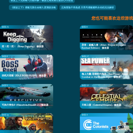
碧波之下无限氧气功能详解：畅游北海深渊无需担心O2告急
《碧波之下》潜艇无限生命耐久度满级攻略
北海冒险不再焦虑 月亮号潜艇燃料永动机玩法解析
您也可能喜欢这些游戏
加强 21
加强 8
异形：盗贼入侵（Alien: Rogue Incursion
挖！挖！挖！（Keep Digging） 修改器
Evolved Edition） 修改器
加强 8
加强 17
海上力量:导弹时代海战（Sea Power : Naval
挂机大老板（IDLE BOSS RUSH） 修改器
Combat in the Missile Age） 修改器
加强 5
加强 12
可执行突击2（Executive Assault 2） 修改器
天朝上国（Celestial Empire） 修改器
加强 11
加强 3