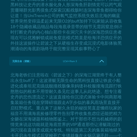
黑科技让史丹的潜水服化身人形深海鱼肝剧情党可以闭气观
赏珊瑚群光影秀摸鱼式探索沉船残骸时连深海章鱼都得给你
让道！当UniTrench公司的氧气监控系统失效后北海的幽蓝
世界突然变得温柔起来无限O2的buff加持下玩家能从容收集
18个隐藏收藏品细品每段海底录音带的细节无需因窒息倒计
时打断史丹的内心独白那些卡在洞穴关卡的深海恐惧症患者
现在可以优雅解锁成就免窒息模式简直是给海洋恐惧症开的
外挂这波操作让碧波之下从硬核生存变成沉浸式电影体验黑
潮涌动的海底剧场终于能完整呈现其叙事野心了
无限生命（潜艇）
LCtrl+Num 3
北海老铁们注意啦在《碧波之下》的深海江湖里终于有人整
出永生buff了！这波潜艇无限生命的黑科技直接让铁皮小船
进化成泰坦尼克级战舰撞残骸像亲妈缝补校服撞海流跟打铁
憨憨似的根本不用管耐久条见红这事儿从此绝迹。想专注看
史丹的悲伤漂流记？这波直接给你沉浸式体验卡中间商那堆
集装箱任务现在穿障碍墙跟走A字步似的暴风雨场景直接开
启狂野模式。重点来了这耐久永驻的秘技简直是懒癌玩家的
福音不用满海底捡修理零件告别零件收集焦虑症还能把精力
全砸在深海谜题和植物图鉴上。对于那些不想当机械师的剧
情党来说这功能就是海底世界的VIP通道那些让潜艇跪过的
洞穴现在直接变成观光专线。特别是第三天的集装箱地狱关
卡开启永生模式后穿梭死亡夹缝就像在火锅店涮毛肚——七