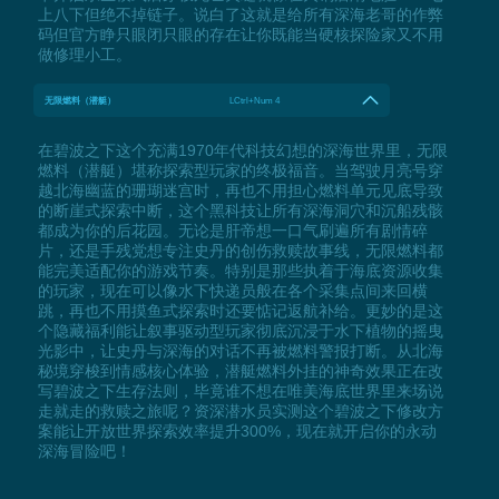
上八下但绝不掉链子。说白了这就是给所有深海老哥的作弊
码但官方睁只眼闭只眼的存在让你既能当硬核探险家又不用
做修理小工。
无限燃料（潜艇）
LCtrl+Num 4
在碧波之下这个充满1970年代科技幻想的深海世界里，无限
燃料（潜艇）堪称探索型玩家的终极福音。当驾驶月亮号穿
越北海幽蓝的珊瑚迷宫时，再也不用担心燃料单元见底导致
的断崖式探索中断，这个黑科技让所有深海洞穴和沉船残骸
都成为你的后花园。无论是肝帝想一口气刷遍所有剧情碎
片，还是手残党想专注史丹的创伤救赎故事线，无限燃料都
能完美适配你的游戏节奏。特别是那些执着于海底资源收集
的玩家，现在可以像水下快递员般在各个采集点间来回横
跳，再也不用摸鱼式探索时还要惦记返航补给。更妙的是这
个隐藏福利能让叙事驱动型玩家彻底沉浸于水下植物的摇曳
光影中，让史丹与深海的对话不再被燃料警报打断。从北海
秘境穿梭到情感核心体验，潜艇燃料外挂的神奇效果正在改
写碧波之下生存法则，毕竟谁不想在唯美海底世界里来场说
走就走的救赎之旅呢？资深潜水员实测这个碧波之下修改方
案能让开放世界探索效率提升300%，现在就开启你的永动
深海冒险吧！