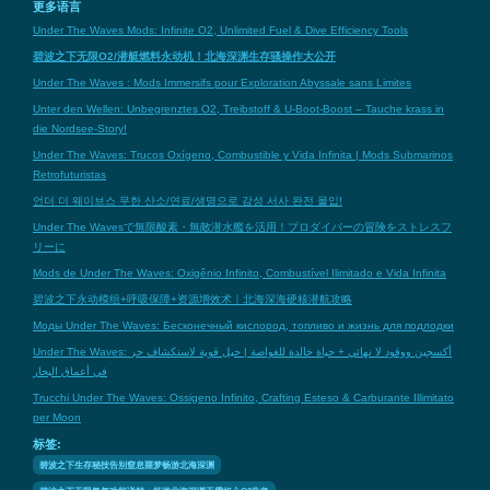
更多语言
Under The Waves Mods: Infinite O2, Unlimited Fuel & Dive Efficiency Tools
碧波之下无限O2/潜艇燃料永动机！北海深渊生存骚操作大公开
Under The Waves : Mods Immersifs pour Exploration Abyssale sans Limites
Unter den Wellen: Unbegrenztes O2, Treibstoff & U-Boot-Boost – Tauche krass in
die Nordsee-Story!
Under The Waves: Trucos Oxígeno, Combustible y Vida Infinita | Mods Submarinos
Retrofuturistas
언더 더 웨이브스 무한 산소/연료/생명으로 감성 서사 완전 몰입!
Under The Wavesで無限酸素・無敵潜水艦を活用！プロダイバーの冒険をストレスフ
リーに
Mods de Under The Waves: Oxigênio Infinito, Combustível Ilimitado e Vida Infinita
碧波之下永动模组+呼吸保障+资源增效术｜北海深海硬核潜航攻略
Моды Under The Waves: Бесконечный кислород, топливо и жизнь для подлодки
Under The Waves: أكسجين ووقود لا نهائي + حياة خالدة للغواصة | حيل قوية لاستكشاف حر
في أعماق البحار
Trucchi Under The Waves: Ossigeno Infinito, Crafting Esteso & Carburante Illimitato
per Moon
标签:
碧波之下生存秘技告别窒息噩梦畅游北海深渊