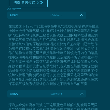
切换 超级模式
支持平台:
steam
补充氧气
LCtrl+Num 1
在碧波之下1970年代北海探险中氧气续航机制堪称深海摸鱼
神器当史丹的氧气槽指针疯狂跳水时这招呼吸保障黑科技能
瞬间扭转乾坤想象你正贴着沉船铁锈斑驳的船体推进幽蓝洞
穴里氧气值突然暴跌至红色警戒区这时候激活深海补给系统
直接让氧气储备原地满血复活简直比海底热泉喷口还带劲作
为叙事冒险核心要素氧气续航不仅延长单次下潜时长更能让
你在诡异未来遗迹里从容搜集剧情碎片解锁史丹内心的暗黑
往事深海补给站和便携氧气罐的设定完美平衡了硬核生存与
诗意探索当湍急洋流突然暴走导致氧气狂掉呼吸保障立刻化
身救命稻草让新玩家告别手忙脚乱老咸鱼也能挑战更深处的
隐藏关卡这个隐藏机制就像海底火山口喷发的岩浆熔断了传
统氧气管理的枷锁现在你可以把窒息恐惧丢进马里亚纳海沟
尽情享受北海的致命诱惑无论是肝到天亮刷资源还是摸鱼式
探索氧气续航系统都让你在碧波之下玩出自己的节奏
无限氧气
LCtrl+Num 2
深海摸金党狂喜在碧波之下这颗蓝色星球的北海秘境里无限
氧气特性彻底颠覆了生存冒险的底层逻辑氧气槽永不掉线的