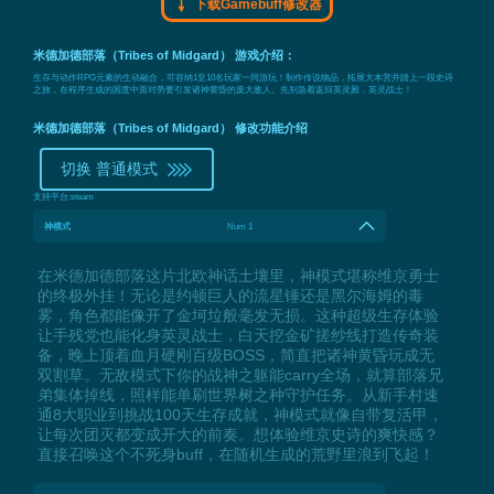
下载Gamebuff修改器
米德加德部落（Tribes of Midgard） 游戏介绍：
生存与动作RPG元素的生动融合，可容纳1至10名玩家一同游玩！制作传说物品，拓展大本营并踏上一段史诗
之旅，在程序生成的国度中面对势要引发诸神黄昏的庞大敌人。先别急着返回英灵殿，英灵战士！
米德加德部落（Tribes of Midgard） 修改功能介绍
切换 普通模式
支持平台:
steam
神模式
Num 1
在米德加德部落这片北欧神话土壤里，神模式堪称维京勇士
的终极外挂！无论是约顿巨人的流星锤还是黑尔海姆的毒
雾，角色都能像开了金坷垃般毫发无损。这种超级生存体验
让手残党也能化身英灵战士，白天挖金矿搓纱线打造传奇装
备，晚上顶着血月硬刚百级BOSS，简直把诸神黄昏玩成无
双割草。无敌模式下你的战神之躯能carry全场，就算部落兄
弟集体掉线，照样能单刷世界树之种守护任务。从新手村速
通8大职业到挑战100天生存成就，神模式就像自带复活甲，
让每次团灭都变成开大的前奏。想体验维京史诗的爽快感？
直接召唤这个不死身buff，在随机生成的荒野里浪到飞起！