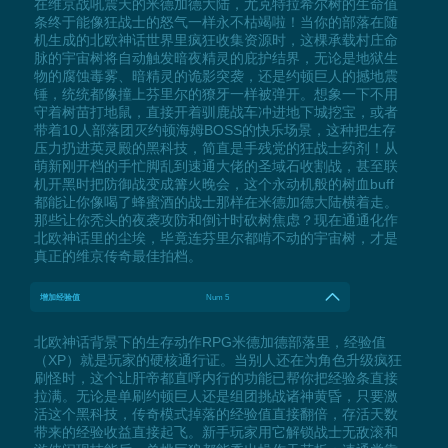
在维京战吼震天的米德加德大陆，尤克特拉希尔树的生命值
条终于能像狂战士的怒气一样永不枯竭啦！当你的部落在随
机生成的北欧神话世界里疯狂收集资源时，这棵承载村庄命
脉的宇宙树将自动触发暗夜精灵的庇护结界，无论是地狱生
物的腐蚀毒雾、暗精灵的诡影突袭，还是约顿巨人的撼地震
锤，统统都像撞上芬里尔的獠牙一样被弹开。想象一下不用
守着树苗打地鼠，直接开着驯鹿战车冲进地下城挖宝，或者
带着10人部落团灭约顿海姆BOSS的快乐场景，这种把生存
压力扔进英灵殿的黑科技，简直是手残党的狂战士药剂！从
萌新刚开档的手忙脚乱到速通大佬的圣域石收割战，甚至联
机开黑时把防御战变成篝火晚会，这个永动机般的树血buff
都能让你像喝了蜂蜜酒的战士那样在米德加德大陆横着走。
那些让你秃头的夜袭攻防和倒计时砍树焦虑？现在通通化作
北欧神话里的尘埃，毕竟连芬里尔都啃不动的宇宙树，才是
真正的维京传奇最佳拍档。
增加经验值
Num 5
北欧神话背景下的生存动作RPG米德加德部落里，经验值
（XP）就是玩家的硬核通行证。当别人还在为角色升级疯狂
刷怪时，这个让肝帝都直呼内行的功能已帮你把经验条直接
拉满。无论是单刷约顿巨人还是组团挑战诸神黄昏，只要激
活这个黑科技，传奇模式掉落的经验值直接翻倍，存活天数
带来的经验收益直接起飞。新手玩家用它解锁战士无敌滚和