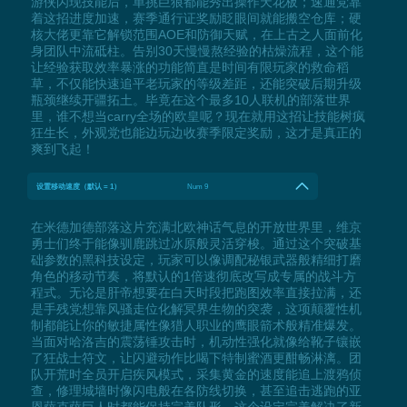
游侠闪现技能后，单挑巨狼都能秀出操作天花板；速通党靠
着这招进度加速，赛季通行证奖励眨眼间就能搬空仓库；硬
核大佬更靠它解锁范围AOE和防御天赋，在上古之人面前化
身团队中流砥柱。告别30天慢慢熬经验的枯燥流程，这个能
让经验获取效率暴涨的功能简直是时间有限玩家的救命稻
草，不仅能快速追平老玩家的等级差距，还能突破后期升级
瓶颈继续开疆拓土。毕竟在这个最多10人联机的部落世界
里，谁不想当carry全场的欧皇呢？现在就用这招让技能树疯
狂生长，外观党也能边玩边收赛季限定奖励，这才是真正的
爽到飞起！
设置移动速度（默认 = 1）
Num 9
在米德加德部落这片充满北欧神话气息的开放世界里，维京
勇士们终于能像驯鹿跳过冰原般灵活穿梭。通过这个突破基
础参数的黑科技设定，玩家可以像调配秘银武器般精细打磨
角色的移动节奏，将默认的1倍速彻底改写成专属的战斗方
程式。无论是肝帝想要在白天时段把跑图效率直接拉满，还
是手残党想靠风骚走位化解冥界生物的突袭，这项颠覆性机
制都能让你的敏捷属性像猎人职业的鹰眼箭术般精准爆发。
当面对哈洛吉的震荡锤攻击时，机动性强化就像给靴子镶嵌
了狂战士符文，让闪避动作比喝下特制蜜酒更酣畅淋漓。团
队开荒时全员开启疾风模式，采集黄金的速度能追上渡鸦侦
查，修理城墙时像闪电般在各防线切换，甚至追击逃跑的亚