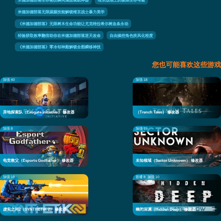
米德加德部落无限踢腿技能解锁维京战士暴力美学
《米德加德部落》无限树木生命功能让尤克特拉希尔树血条永动
经验获取效率翻倍助你在米德加德部落逆天改命
自由操控角色疾风化程度
《米德加德部落》零冷却神殿解锁全图瞬移神技
您也可能喜欢这些游戏
加强 40
加强 18
异地探索队（Exogate Initiative） 修改器
（Trench Tales） 修改器
加强 8
加强 19
电竞教父（Esports Godfather） 修改器
未知领域（Sector Unknown） 修改器
加强 19
普通 8
加强 10
虚实之间2（SYNTHETIK 2） 修改器
幽闭深渊（Hidden Deep） 修改器