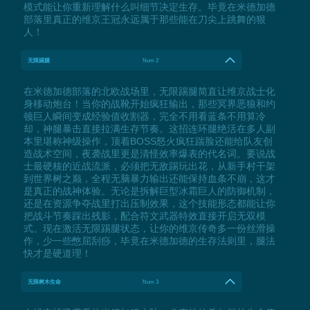
模式能让你重新理解什么叫细节决定生存。毕竟在米德加德
部落里真正的维京王冠永远属于那些能在刀尖上跳舞的狠
人！
无限踢腿
Num 2
在米德加德部落的北欧战场里，无限踢腿简直让维京战士化
身移动炮台！当你的战靴开始疯狂输出，那些冥界恶狼和约
顿巨人瞬间变成经验值收割器，完全不用看蓝条不用算冷
却，神腿暴击直接拉满生存节奏。这招连环腿绝活在多人副
本里堪称神级操作，顶着BOSS怒火疯狂踹脸还能给队友创
造战术空间，夜袭战里更是清怪效率爆表的代名词。要说战
士最硬核的近战流派，必须把无敌踢玩出花，从新手村干架
到世界树之巅，全程无脑暴力输出还能保持血条不崩，这才
是真正的战神体验。无论是拆解巨型冰霜巨人的防御机制，
还是在资源争夺战里打出压制效果，这个技能形态都能让你
把战斗节奏踩出残影，配合符文武器特效直接开启无双模
式。现在激活无限踢腿状态，让你的维京传奇多一份丝滑操
作，少一些憋屈刮痧，毕竟在米德加德的生存法则里，腿法
快才是硬道理！
无限树木生命
Num 3