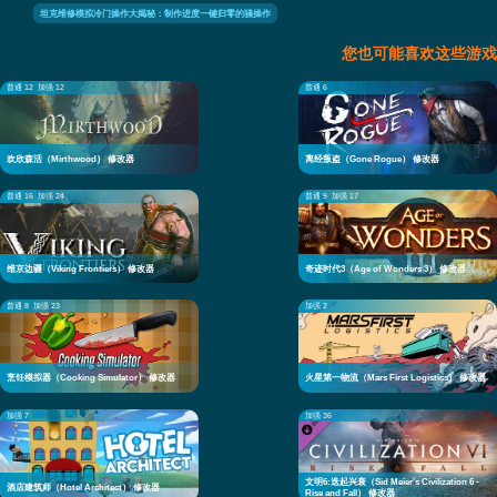
坦克维修模拟冷门操作大揭秘：制作进度一键归零的骚操作
您也可能喜欢这些游戏
普通 12
加强 12
普通 6
欢欣森活（Mirthwood） 修改器
离经叛盗（Gone Rogue） 修改器
普通 16
加强 24
普通 9
加强 17
维京边疆（Viking Frontiers） 修改器
奇迹时代3（Age of Wonders 3） 修改器
普通 8
加强 23
加强 2
烹饪模拟器（Cooking Simulator） 修改器
火星第一物流（Mars First Logistics） 修改器
加强 7
加强 36
文明6:迭起兴衰（Sid Meier's Civilization 6 -
酒店建筑师（Hotel Architect） 修改器
Rise and Fall） 修改器