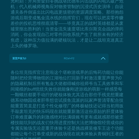
光时刻：开局资金归零挑战堪比德军闪击战的闪电式破产危
机；代入机械师视角应对物资管制的沉浸式历史演绎；自设
通关条件倒逼出比闪电战更缜密的资源调度策略。那些抱怨
游戏后期变成氪金流水线的指挥官们，现在可以把卖零件赚
差价的投机思维彻底清零——毕竟真正的战时英雄都是从废
墟里抠出胜利的！当资金流失速度堪比库尔斯克会战的弹药
消耗，你会发现自己对零件回收系统产生了前所未有的经济
焦虑，这种压力值拉满的硬核玩法，才是让二战坦克迷真正
上头的修罗场。
重置声誉为0
RCtrl+F2
各位坦克指挥官注意啦这个堪称游戏界的后悔药功能让你能
随时把经营博物馆的江湖地位打回新手村激活重置声誉为0
的隐藏机制后所有氪金大佬都得喊你祖师爷当工具效率和车
间规模的buff统统失效你就能像刚进游戏的萌新一样感受每
一颗螺丝都要手动拧的硬核体验尤其适合那些手残党想重建
德系动物园或者肝帝想尝试摸鱼流派的玩家声誉清零配合技
能重置简直是打造个性化修理厂的终极秘技还记得当初用扳
手敲废坦克的快乐吗现在就能重新激活这份原始的肝度体验
订单难度飙升的刺激感绝对比满级账号更有成就感那些被歪
楼技能坑到的战友们快用进度控制大法把博物馆经营成你的
专属实验场无论是重开体验卡还是挑战裸装修车王这个功能
都能让每个订单变成新的战场现在就来体验从青铜到王者的