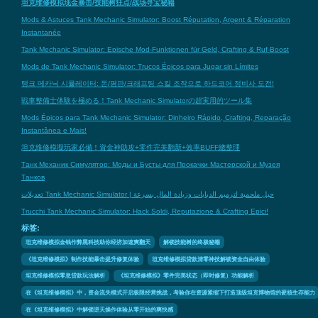
坦克维修模拟现金暴击/技能树狂点/战场寻宝秘籍
Mods & Astuces Tank Mechanic Simulator: Boost Réputation, Argent & Réparation
Instantanée
Tank Mechanic Simulator: Epische Mod-Funktionen für Geld, Crafting & Ruf-Boost
Mods de Tank Mechanic Simulator: Trucos Épicos para Jugar sin Límites
탱크 메카닉 시뮬레이터: 돈/평판/크래프팅 스킬 조작으로 하드코어 정비사 도전!
戦車整備士体験を極める！Tank Mechanic Simulatorの超実用的ツール集
Mods Épicos para Tank Mechanic Simulator: Dinheiro Rápido, Crafting, Reparação
Instantânea e Mais!
坦克維修模擬玩家必備！資金神助攻+零件完美翻新+效率BUFF總整理
Танк Механик Симулятор: Моды и Бусты для Прокачки Мастерской и Музея
Танков
تعديلات Tank Mechanic Simulator | حيل ملحمية لترميم الدبابات وزيادة المال بسرعة
Trucchi Tank Mechanic Simulator: Hack Soldi, Reputazione & Crafting Epici!
标签:
坦克维修模拟金钱作弊黑科技助你经济加速爽翻天
解锁技能树的终极秘籍
《坦克维修模拟》制作技能暴击提升修复体验
坦克维修模拟贷款清零神技解锁资金自由体验
坦克维修模拟零息贷款玩法解析
《坦克维修模拟》零件完美状态（即时修复）功能解析
在《坦克维修模拟》中，资金流失模式开启极限经营挑战，考验你在资源紧缩下打造顶级坦克博物馆的硬核生存能力
在《坦克维修模拟》中解锁逆天操作体验从零开始的爽快感