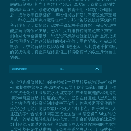
解的隐藏福利相当于白嫖五个S级订单奖励，直接给你的技
能树狂暴点火。刚进游戏的新手村勇士用它解锁平板电脑
后，接单效率直接翻倍，博物馆展区扩建时靠着这波声望暴
击，秒变二战坦克收藏界扛把子。那些被双线操作逼疯的肝
帝们注意了，这招能让你左手修车右手管展馆，完美实现技
能点自由落体式突破。想在军火商排行榜弯道超车？声望冲
刺绝对比氪金更带劲，毕竟谁不想躺着就把技能树点亮成满
级大佬呢？记住这波操作的核心价值：用声望暴击打破成长
瓶颈，让技能解锁速度比德系88炮还猛，从此告别手忙脚乱
的双线焦虑，真正实现修复馆主和博物馆长的双重身份自由
切换。
+500 制作技能
Num 5
在《坦克维修模拟》的钢铁洪流世界里想要成为顶尖机械师
+500制作技能绝对是你的秘密武器！这个隐藏buff能让工作
台直接进化成工业级流水线坦克零件产出速度翻倍材料消耗
却砍半简直就是肝进度的永动机。当你在修复虎式黑豹这类
传奇铁疙瘩时超高的制作效率不仅能让你完美避开零件商的
黑心定价还能让博物馆展区秒变人气打卡点。新手村最让人
抓狂的零件合成卡顿问题直接被这波buff清空像T-34这种经
典战车的精密组件也能轻松搞定。工作台前敲键盘的速度快
到让隔壁玩家以为你在打音游黑市商人看到你囤积的优质坦
克零件都开始主动求购。摸鱼党最爱的自动化工厂模式开启