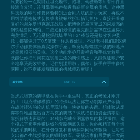
只要轻轻一点就能让坦克履带、炮塔、驾驶舱等所有部件直
接满血复活，连引擎轰鸣声都透着崭新金属的质感。这种黑
科技般的即时修复体验特别适合刚入坑的新手玩家，再也不
用纠结喷枪模式切换或者被螺丝拆卸搞到抓狂，直接开着修
复好的谢尔曼坦克碾压战场，把博物馆展区变成闪闪发亮的
钢铁猛兽陈列馆。二战迷们最懂的坦克翻新需求在这里得到
完美满足，无论是挖掘战壕里的T-34残骸还是接收客户委
托，都能像开了0.5倍速一样从容处理。不过老司机们建议偶
尔手动修复体验真实操作手感，毕竟每颗螺丝拧紧的咔哒声
才是模拟器的灵魂。这个功能堪称肝帝福音和手残党救星，
既能让你把时间花在试射主炮的爽快感上，又能保证账户安
全地享受高效维修。记住别滥用啦，偶尔让扳手在手中多转
两圈，说不定能发现隐藏的机械师彩蛋呢！
减少金钱
RCtrl+F1
当虎式坦克的装甲板在你手中重生时，真正的考验才刚开
始！《坦克维修模拟》的特殊玩法让你主动削减账户余额，
在战时经济的绞肉机里玩转每一块钢板的去留。想体验从废
弃零件堆里抠出百万马克的爽感？试试把初始资金清零后，
靠拆解锈迹斑斑的T-34残骸完成全图鉴收集的极限操作。这
个模式下卖零件赚快钱的套路彻底失效，你必须精算每个齿
轮的采购时机，在外包修复和自研翻新间玩转微操，让每笔
支出都产生战损修复的蝴蝶效应。硬核玩家们最爱的三大高