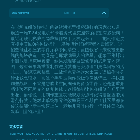
二次成长路线吧
将制作重置为0
RCtrl+F3
在《坦克维修模拟》的钢铁洪流里摸爬滚打的玩家都知道，
误造一堆T-34发电机却卡着虎式坦克履带的绝望有多酸爽！
最近老铁们私藏的隐藏操作终于支棱起来了——把制作进度
直接重置回0的神级操作，堪称博物馆经营者的后悔药。这
招数能让积压的零件库存瞬间清空，蓝图钱省下来改投更赚
钱的炮塔改造，简直是仓库爆满星人的救星。想象下刚肝出
个谢尔曼坦克半履带，结果发现能白嫖修复豹式坦克的蓝
图，这时候果断重置制作进度就能把资源砸到更高回报的活
儿上。资深玩家都懂，二战坦克零件这水太深，误操作分分
钟让钱包缩水，而这个黑科技操作能让你像换弹匣一样快速
调整战略。不管是想腾出空间囤积高价值零件，还是想重开
档体验不同坦克的修复路线，这招都能让你在维修车间里玩
出花。偷偷说，用制作重置功能规划资源时记得搭配履带润
滑剂特效，绝对比单纯堆零件效率高三个段位！社区里都在
传这招能让新手快速上位，老炮儿直呼内行，但具体怎么触
发嘛...懂的都懂！
更多语言
TMS Mod Tips: +500 Money, Crafting & Rep Boosts for Epic Tank Resto!