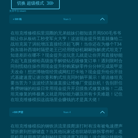
切换 超级模式
支持平台:
steam
＋500 钱
Num 1
在坦克维修模拟里混圈的兄弟姐妹们都知道开局500毛爷爷
能让你从板砖工秒变军火大亨！这波现金提升简直就像给二
战坦克装了涡轮增压直接经济起飞啊！当你还在为修个T34
拆东墙补西墙时隔壁老王已经用喷砂机唰唰拆解虎式坦克了
知道差距在哪不？现金提升这玩意儿就是让你开局直接钞能
力起飞直接梭哈高级扳手解锁钻石级修复订单！遇到限时合
同别慌稳住操作用现金提升秒购紧缺零件分分钟完成装甲逆
天改命！想把博物馆经营成网红打卡地？现金提升给你开挂
式基建速度让谢尔曼和豹式坦克同时躺平展示！谁说修坦克
要当苦力？这波经济加速直接让维修厂变提款机！告别肝任
务攒钢镚的枯燥日常用现金提升开启摸鱼式修复体验！二战
坦克修复的终极奥义就是用钞能力碾压所有卡关难题！记住
在坦克维修模拟这战场里会赚钱的才是真大佬！
+500 声望
Num 4
在坦克维修模拟的钢铁洪流里摸爬滚打时有没有被龟速攒声
望折磨到想砸键盘？当其他玩家还在吭哧吭哧拆零件时，老
司机早就用声望冲刺秘技实现进度飞跃啦！这个能让技能快