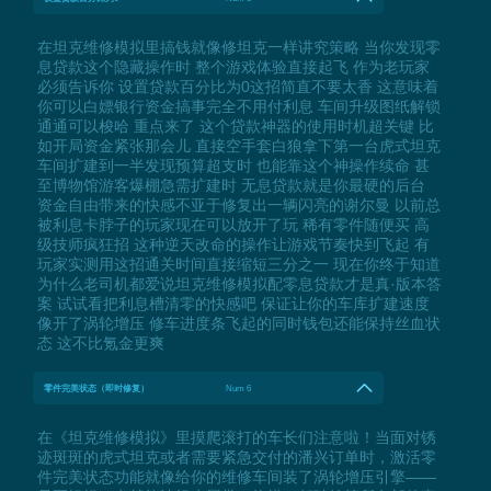
在坦克维修模拟里搞钱就像修坦克一样讲究策略 当你发现零
息贷款这个隐藏操作时 整个游戏体验直接起飞 作为老玩家
必须告诉你 设置贷款百分比为0这招简直不要太香 这意味着
你可以白嫖银行资金搞事完全不用付利息 车间升级图纸解锁
通通可以梭哈 重点来了 这个贷款神器的使用时机超关键 比
如开局资金紧张那会儿 直接空手套白狼拿下第一台虎式坦克
车间扩建到一半发现预算超支时 也能靠这个神操作续命 甚
至博物馆游客爆棚急需扩建时 无息贷款就是你最硬的后台
资金自由带来的快感不亚于修复出一辆闪亮的谢尔曼 以前总
被利息卡脖子的玩家现在可以放开了玩 稀有零件随便买 高
级技师疯狂招 这种逆天改命的操作让游戏节奏快到飞起 有
玩家实测用这招通关时间直接缩短三分之一 现在你终于知道
为什么老司机都爱说坦克维修模拟配零息贷款才是真·版本答
案 试试看把利息槽清零的快感吧 保证让你的车库扩建速度
像开了涡轮增压 修车进度条飞起的同时钱包还能保持丝血状
态 这不比氪金更爽
零件完美状态（即时修复）
Num 6
在《坦克维修模拟》里摸爬滚打的车长们注意啦！当面对锈
迹斑斑的虎式坦克或者需要紧急交付的潘兴订单时，激活零
件完美状态功能就像给你的维修车间装了涡轮增压引擎——