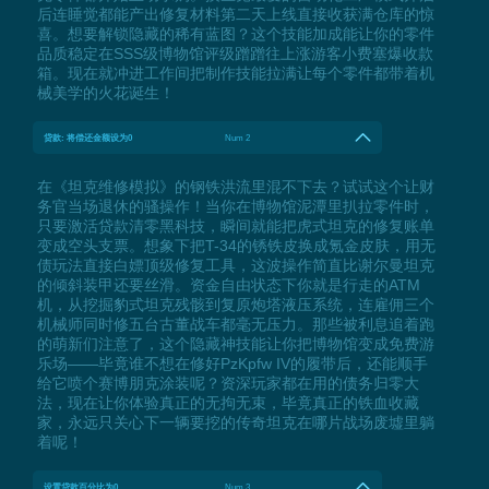
后连睡觉都能产出修复材料第二天上线直接收获满仓库的惊
喜。想要解锁隐藏的稀有蓝图？这个技能加成能让你的零件
品质稳定在SSS级博物馆评级蹭蹭往上涨游客小费塞爆收款
箱。现在就冲进工作间把制作技能拉满让每个零件都带着机
械美学的火花诞生！
贷款: 将偿还金额设为0
Num 2
在《坦克维修模拟》的钢铁洪流里混不下去？试试这个让财
务官当场退休的骚操作！当你在博物馆泥潭里扒拉零件时，
只要激活贷款清零黑科技，瞬间就能把虎式坦克的修复账单
变成空头支票。想象下把T-34的锈铁皮换成氪金皮肤，用无
债玩法直接白嫖顶级修复工具，这波操作简直比谢尔曼坦克
的倾斜装甲还要丝滑。资金自由状态下你就是行走的ATM
机，从挖掘豹式坦克残骸到复原炮塔液压系统，连雇佣三个
机械师同时修五台古董战车都毫无压力。那些被利息追着跑
的萌新们注意了，这个隐藏神技能让你把博物馆变成免费游
乐场——毕竟谁不想在修好PzKpfw IV的履带后，还能顺手
给它喷个赛博朋克涂装呢？资深玩家都在用的债务归零大
法，现在让你体验真正的无拘无束，毕竟真正的铁血收藏
家，永远只关心下一辆要挖的传奇坦克在哪片战场废墟里躺
着呢！
设置贷款百分比为0
Num 3