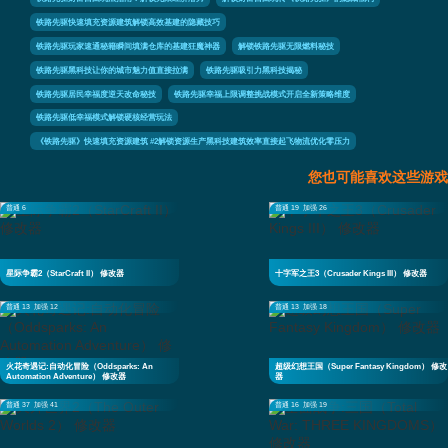
铁路先驱快速填充资源建筑解锁高效基建的隐藏技巧
铁路先驱玩家速通秘籍瞬间填满仓库的基建狂魔神器
解锁铁路先驱无限燃料秘技
铁路先驱黑科技让你的城市魅力值直接拉满
铁路先驱吸引力黑科技揭秘
铁路先驱居民幸福度逆天改命秘技
铁路先驱幸福上限调整挑战模式开启全新策略维度
铁路先驱低幸福模式解锁硬核经营玩法
《铁路先驱》快速填充资源建筑 #2解锁资源生产黑科技建筑效率直接起飞物流优化零压力
您也可能喜欢这些游戏
普通 6
普通 19
加强 26
星际争霸2（StarCraft II） 修改器
十字军之王3（Crusader Kings III） 修改器
普通 13
加强 12
普通 13
加强 18
火花奇遇记:自动化冒险（Oddsparks: An
超级幻想王国（Super Fantasy Kingdom） 修改
Automation Adventure） 修改器
器
普通 37
加强 41
普通 16
加强 19