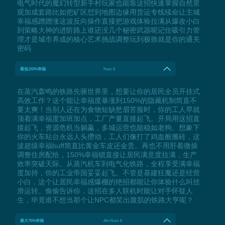
电气时代的魔幻转型新手村玩家也能靠这招快速掌握自然景
观加成套路比如把矿区怼到地图边缘用货运专线续命让主城
幸福感蹭蹭涨这波反向操作直接把游戏体验拉满从爆改小白
到策略大神的进阶路上谁还没几个秘密武器呢记住吸引力管
理才是城市养成的核心艺术挑战调整玩到极致就是你的通关
密码
最低150%幸福
Num 6
在蒸汽轰鸣的铁路先驱世界里，想要让你的居民全员开挂式
高效工作？这个能让幸福度暴涨到150%的隐藏机制简直不
要太爽！当别人还在为食物短缺愁眉苦脸时，你的工人早就
顶着满幸福度加班加点，工厂产量直接起飞。开局用这招直
接起飞，资源危机当躺赢，多城运营也能稳如老狗。想象下
你的火车站台永远人头攒动，工人们像打了鸡血般搬砖，这
波超级幸福buff简直比黄金车皮还金贵。再也不用肝着微操
调整住房配给，150%幸福锁直接让居民满意度拉满，生产
效率突破天际。从蒸汽机车到电气化铁路，全程享受满幸福
度加持，你的工业帝国妥妥起飞。不管是基建狂魔还是经营
小白，这个让居民幸福感爆棚的绝招都能让你体验什么叫丝
滑运转。偷偷告诉你，这招在多人联机时能让对手怀疑人
生，毕竟谁不想当那个让NPC都笑出腹肌的铁路大亨呢？
最大75%幸福
Alt+Num 6