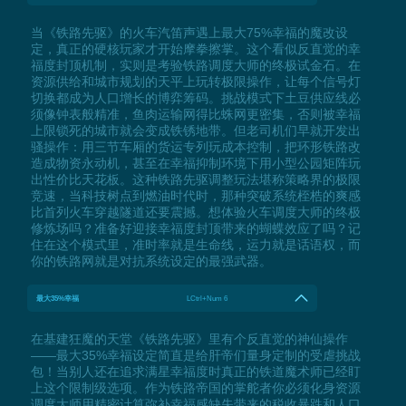
当《铁路先驱》的火车汽笛声遇上最大75%幸福的魔改设
定，真正的硬核玩家才开始摩拳擦掌。这个看似反直觉的幸
福度封顶机制，实则是考验铁路调度大师的终极试金石。在
资源供给和城市规划的天平上玩转极限操作，让每个信号灯
切换都成为人口增长的博弈筹码。挑战模式下土豆供应线必
须像钟表般精准，鱼肉运输网得比蛛网更密集，否则被幸福
上限锁死的城市就会变成铁锈地带。但老司机们早就开发出
骚操作：用三节车厢的货运专列玩成本控制，把环形铁路改
造成物资永动机，甚至在幸福抑制环境下用小型公园矩阵玩
出性价比天花板。这种铁路先驱调整玩法堪称策略界的极限
竞速，当科技树点到燃油时代时，那种突破系统桎梏的爽感
比首列火车穿越隧道还要震撼。想体验火车调度大师的终极
修炼场吗？准备好迎接幸福度封顶带来的蝴蝶效应了吗？记
住在这个模式里，准时率就是生命线，运力就是话语权，而
你的铁路网就是对抗系统设定的最强武器。
最大35%幸福
LCtrl+Num 6
在基建狂魔的天堂《铁路先驱》里有个反直觉的神仙操作
——最大35%幸福设定简直是给肝帝们量身定制的受虐挑战
包！当别人还在追求满星幸福度时真正的铁道魔术师已经盯
上这个限制级选项。作为铁路帝国的掌舵者你必须化身资源
调度大师用精密计算弥补幸福感缺失带来的税收暴跌和人口