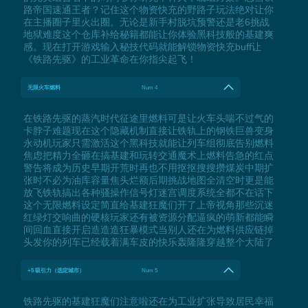
路帝国速通王者？记住这个物资快充的野路子玩法绝对让你
在主播圈子里火出圈。无论是新手村脱坑预警还是老6挑战
地狱难度这个仓库补给秘籍都能让你体验黑科技般的基建爽
感。现在打开游戏输入秘技代码就能解锁物资快充buff让
《铁路先驱》的工业革命在你指尖起飞！
无限火车燃料
Num 4
在铁路先驱的蒸汽时代征途里燃料可是让火车头喘不过气的
卡脖子难题现在这个隐藏机制直接让铁轨上的钢铁巨兽变身
永动机玩家只需激活这个黑科技就能让列车组彻底告别燃料
焦虑把精力全砸在搞基建和玩转交通魔术上燃料告急的红点
警告将成为历史早期开荒时再也不用抠抠搜搜攒煤炭中期扩
张时不必为油库容量焦头烂额后期挑战地图全清空时更是能
放飞铁轨搞出各种骚操作信号灯迷宫调度系统全都不在话下
这个无限燃料设定简直给基建狂魔们开了上帝视角那些沉迷
红绿灯交响曲的硬核玩家还有被资源分配逼疯的萌新都能瞬
间回血直接开启造造造狂暴模式当别人还在为燃料供应链掉
头发你的列车已经载着满车皮的快乐轰隆隆穿越整个大陆了
+5 吸引力（选定城市）
Num 5
铁路先驱的基建狂魔们注意啦还在为工业扩张导致居民幸福