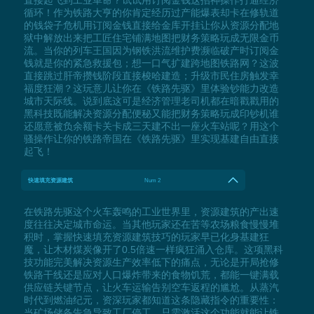
直接起飞到工业革命？试试用订阅金钱这招神操作打通经济
循环！作为铁路大亨的你肯定经历过产能爆表却卡在修轨道
的钱袋子危机用订阅金钱直接给金库开挂让你从资源分配地
狱中解放出来把工匠住宅铺满地图把财务策略玩成无限金币
流。当你的列车王国因为钢铁洪流维护费濒临破产时订阅金
钱就是你的紧急救援包；想一口气扩建跨地图铁路网？这波
直接跳过肝帝攒钱阶段直接梭哈建造；升级市民住房触发幸
福度狂潮？这玩意儿让你在《铁路先驱》里体验钞能力改造
城市天际线。说到底这可是经济管理老司机都在暗戳戳用的
黑科技既能解决资源分配便秘又能把财务策略玩成印钞机谁
还愿意被负余额卡关卡成三天建不出一座火车站呢？用这个
骚操作让你的铁路帝国在《铁路先驱》里实现基建自由直接
起飞！
快速填充资源建筑
Num 2
在铁路先驱这个火车轰鸣的工业世界里，资源建筑的产出速
度往往决定城市命运。当其他玩家还在苦等农场粮食慢慢堆
积时，掌握快速填充资源建筑技巧的玩家早已化身基建狂
魔，让木材煤炭像开了0.5倍速一样疯狂涌入仓库。这项黑科
技功能完美解决资源生产效率低下的痛点，无论是开局抢修
铁路干线还是应对人口爆炸带来的食物饥荒，都能一键满载
供应链关键节点，让火车运输告别空车返程的尴尬。从蒸汽
时代到燃油纪元，资深玩家都知道这条隐藏指令的重要性：
当矿场储备告急导致工厂停工，只需激活这个功能就能让铁