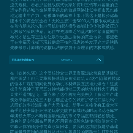
流失危机。看看那些挑战模式玩家如何用三倍车厢容量的货
运专列撑起城市命脉用零误差的轨道网络让低幸福市民也能
稳定输出生产力。别被35%的幸福上限吓退这正是检验你基
建水平的黄金试金石！无论是想冲击5000人口极限成就还是
在蒸汽朋克论坛和老司机拼经济模型都能让你体验到被压迫
到极致的策略快感。记住在资源匮乏的蒸汽时代紧凑型城市
布局才是生存王道别让娱乐设施占据你的黄金地块。那些敢
于在幸福天花板下玩转供需平衡的玩家终将发现这才是铁路
先驱最原汁原味的硬核玩法解锁属于管理者的终极成就感。
快速填充资源建筑 #2
Alt+Num 2
在《铁路先驱》这个硬核沙盒世界里资源短缺简直是基建狂
魔的噩梦！但只要掌握快速填充资源建筑 #2这个隐藏神技你
的锯木厂煤矿瞬间化身永动机木材煤炭直接堆到爆仓！这波
操作简直神了开局五分钟就能攒够三天的铁轨材料火车调度
直接丝滑到起飞。重点来了这个机制完美融入了资源生产建
筑效率物流优化三大核心痛点让你的城市扩张彻底摆脱蜗牛
式囤积效率拉满到生产力天花板。新手村直接化身工业大亨
新手期秒变爆肝狂潮老玩家更能在多城联动时玩出花仓库常
年满载火车永不断料连最难搞的市民幸福度都能轻松锁死。
最爽的是实验新布局再也不用看资源脸色随便拆随便建分分
钟验证你的骚操作简直欧皇附体。要我说这功能就是给基建
狂魔量身定制的黑科技从此告别等资源的煎熬专注打造铁路