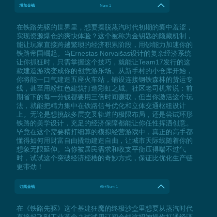
增加金钱
Num 1
在铁路先驱的世界里，想要摆脱蒸汽时代初期的囊中羞涩，
实现资源爆仓的爽快体验？这个被称为金钥匙的隐藏机制，
能让玩家直接跨越繁琐的经济积累阶段，用钞能力加速你的
铁路帝国崛起。当Ernestas Norvaišas设计的复杂经济系统
让你抓狂时，只需掌握这个技巧，就能让Team17发行的这
款建造游戏变成你的创意游乐场。从新手村的小仓库开始，
你将能一口气建造五座火车站，铺设连接钢铁森林的货运专
线，甚至用粉红色建筑打造彩虹之城。社区老司机常说：前
期省下的每一分钱都要用三倍时间赚取，但当你激活这个玩
法，就能把精力集中在铁路信号优化和立体交通枢纽设计
上。无论是想挑战多层交叉轨道的极限布局，还是尝试环形
铁路的美学设计，充足的经济保障都能让你任性挥洒创意。
毕竟在这个需要精打细算的模拟经营游戏中，真正的高手都
懂得如何用财富自由撬动建造自由，让城市天际线随着你的
想象无限延伸。当你被居民需求和收支平衡压得喘不过气
时，试试这个突破经济桎梏的奇妙方式，保证比优化生产链
更带劲！
订阅金钱
Alt+Num 1
在《铁路先驱》这个基建狂魔的终极沙盒里想要从蒸汽时代