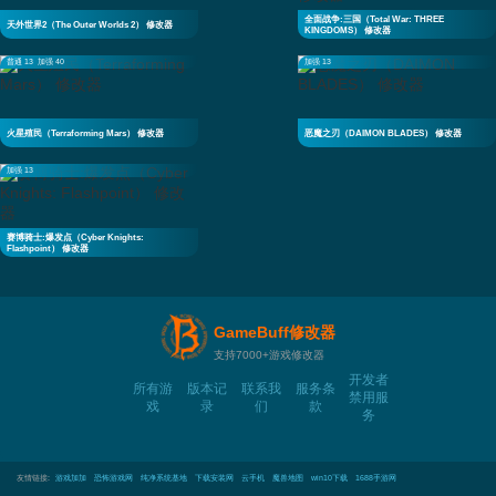
全面战争:三国（Total War: THREE
天外世界2（The Outer Worlds 2） 修改器
KINGDOMS） 修改器
普通 13
加强 40
加强 13
火星殖民（Terraforming Mars） 修改器
恶魔之刃（DAIMON BLADES） 修改器
加强 13
赛博骑士:爆发点（Cyber Knights:
Flashpoint） 修改器
GameBuff修改器
支持7000+游戏修改器
开发者
所有游
版本记
联系我
服务条
禁用服
戏
录
们
款
务
友情链接:
游戏加加
恐怖游戏网
纯净系统基地
下载安装网
云手机
魔兽地图
win10下载
1688手游网