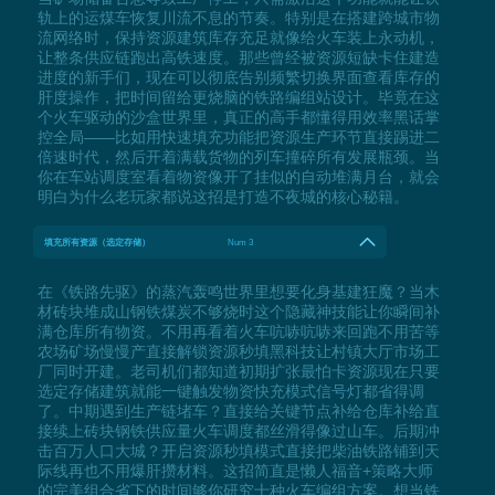
轨上的运煤车恢复川流不息的节奏。特别是在搭建跨城市物
流网络时，保持资源建筑库存充足就像给火车装上永动机，
让整条供应链跑出高铁速度。那些曾经被资源短缺卡住建造
进度的新手们，现在可以彻底告别频繁切换界面查看库存的
肝度操作，把时间留给更烧脑的铁路编组站设计。毕竟在这
个火车驱动的沙盒世界里，真正的高手都懂得用效率黑话掌
控全局——比如用快速填充功能把资源生产环节直接踢进二
倍速时代，然后开着满载货物的列车撞碎所有发展瓶颈。当
你在车站调度室看着物资像开了挂似的自动堆满月台，就会
明白为什么老玩家都说这招是打造不夜城的核心秘籍。
填充所有资源（选定存储）
Num 3
在《铁路先驱》的蒸汽轰鸣世界里想要化身基建狂魔？当木
材砖块堆成山钢铁煤炭不够烧时这个隐藏神技能让你瞬间补
满仓库所有物资。不用再看着火车吭哧吭哧来回跑不用苦等
农场矿场慢慢产直接解锁资源秒填黑科技让村镇大厅市场工
厂同时开建。老司机们都知道初期扩张最怕卡资源现在只要
选定存储建筑就能一键触发物资快充模式信号灯都省得调
了。中期遇到生产链堵车？直接给关键节点补给仓库补给直
接续上砖块钢铁供应量火车调度都丝滑得像过山车。后期冲
击百万人口大城？开启资源秒填模式直接把柴油铁路铺到天
际线再也不用爆肝攒材料。这招简直是懒人福音+策略大师
的完美组合省下的时间够你研究十种火车编组方案。想当铁