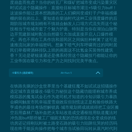
度崩盘而焦虑？当你的砖瓦厂和煤矿把城市变成污染重灾区
时试试这个隐藏操作：直接给目标城市灌注+5吸引力buff！
这波操作能让原本想跑路的工人们瞬间变成钉子户幸福感爆
棚的留在岗位上。要知道在柴油时代这种工业强度爆炸的后
期阶段城市规划稍有不慎就会触发人口塌方式流失而这个秘
技相当于给城市套了个魅力护盾。特别是当你在湖泊山脉旁
边开荒建新城时配合自然吸引力加成直接开启人口爆炸模
式。再也不用在工具作坊和居民区之间疯狂种树篱了这可是
速推流玩家的幸福密码。想象下喷气列车呼啸而过的同时居
民们举着啤酒杯排队上班的画面这不比氪金买装饰性建筑
香？无论是硬核速通还是佛系经营这个隐藏技巧都能让你的
工业帝国在吸引力和生产力之间找到完美平衡点。
-5 吸引力 (选定城市)
Alt+Num 5
在铁路先驱的沙盒世界里当个基建狂魔不如试试这招骚操作
选定城市直接爆改-5吸引力秘技这个隐藏功能堪称城市养成
模拟器的魔鬼试金石作为老司机才知道的冷知识吸引力暴跌
会瞬间触发市民幸福度雪崩效应但别慌这正是检验你铁路大
亨成色的最佳考场想解锁真·城市规划师成就就得把工业区搬
空后用森林广场补血把火车站改造成交通枢纽用轨道魔法对
冲负面buff那些被工厂烟囱支配的恐惧感现在全变成你的练
功房还记得刚玩时被土路变石路的吸引力陷阱坑哭的经历吗
现在终于能反向操作把每个城市当试验田玩转从蒸汽时代到