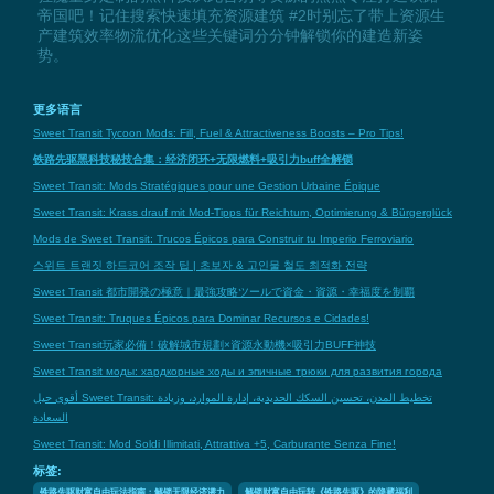
帝国吧！记住搜索快速填充资源建筑 #2时别忘了带上资源生
产建筑效率物流优化这些关键词分分钟解锁你的建造新姿
势。
更多语言
Sweet Transit Tycoon Mods: Fill, Fuel & Attractiveness Boosts – Pro Tips!
铁路先驱黑科技秘技合集：经济闭环+无限燃料+吸引力buff全解锁
Sweet Transit: Mods Stratégiques pour une Gestion Urbaine Épique
Sweet Transit: Krass drauf mit Mod-Tipps für Reichtum, Optimierung & Bürgerglück
Mods de Sweet Transit: Trucos Épicos para Construir tu Imperio Ferroviario
스위트 트랜짓 하드코어 조작 팁 | 초보자 & 고인물 철도 최적화 전략
Sweet Transit 都市開発の極意｜最強攻略ツールで資金・資源・幸福度を制覇
Sweet Transit: Truques Épicos para Dominar Recursos e Cidades!
Sweet Transit玩家必備！破解城市規劃×資源永動機×吸引力BUFF神技
Sweet Transit моды: хардкорные ходы и эпичные трюки для развития города
أقوى حيل Sweet Transit: تخطيط المدن، تحسين السكك الحديدية، إدارة الموارد، وزيادة
السعادة
Sweet Transit: Mod Soldi Illimitati, Attrattiva +5, Carburante Senza Fine!
标签:
铁路先驱财富自由玩法指南：解锁无限经济潜力
解锁财富自由玩转《铁路先驱》的隐藏福利