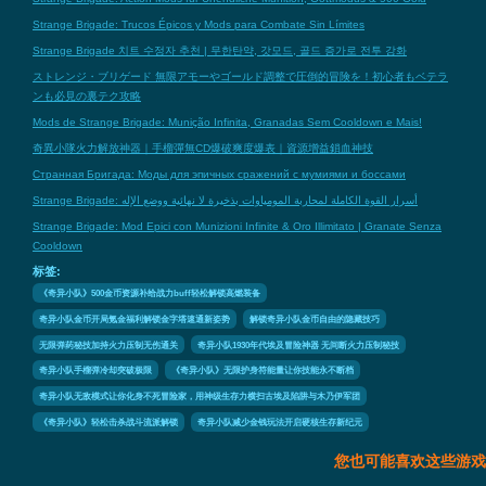
Strange Brigade: Trucos Épicos y Mods para Combate Sin Límites
Strange Brigade 치트 수정자 추천 | 무한탄약, 갓모드, 골드 증가로 전투 강화
ストレンジ・ブリゲード 無限アモーやゴールド調整で圧倒的冒険を！初心者もベテラ
ンも必見の裏テク攻略
Mods de Strange Brigade: Munição Infinita, Granadas Sem Cooldown e Mais!
奇異小隊火力解放神器｜手榴彈無CD爆破爽度爆表｜資源增益鎖血神技
Странная Бригада: Моды для эпичных сражений с мумиями и боссами
Strange Brigade: أسرار القوة الكاملة لمحاربة المومياوات بذخيرة لا نهائية ووضع الإله
Strange Brigade: Mod Epici con Munizioni Infinite & Oro Illimitato | Granate Senza
Cooldown
标签:
《奇异小队》500金币资源补给战力buff轻松解锁高燃装备
奇异小队金币开局氪金福利解锁金字塔速通新姿势
解锁奇异小队金币自由的隐藏技巧
无限弹药秘技加持火力压制无伤通关
奇异小队1930年代埃及冒险神器 无间断火力压制秘技
奇异小队手榴弹冷却突破极限
《奇异小队》无限护身符能量让你技能永不断档
奇异小队无敌模式让你化身不死冒险家，用神级生存力横扫古埃及陷阱与木乃伊军团
《奇异小队》轻松击杀战斗流派解锁
奇异小队减少金钱玩法开启硬核生存新纪元
您也可能喜欢这些游戏