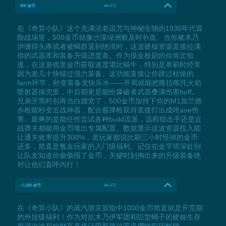
500 金币
Alt+F2
在《奇异小队》这个充满法老诅咒与神秘生物的1930年代冒
险战场里，500金币就像沙漠绿洲般及时补血。当你被木乃
伊缠得头疼或者被蝎群逼到绝境时，这波硬核资源直接拉满
你的武器库和装备升级进度条。作为摸金校尉的你肯定知
道，在这游戏里金币获取速度堪比蜗牛，特别是单刷时经常
因为差几十块错过强力装备。这功能直接让你跳过枯燥的
farm环节，秒变装备党快乐水——开局就能把喀拉喀托火焰
喷射器揣兜里，中后期更是能给爆破者武器叠满伤害buff。
兄弟开黑时别再当白嫖党了，500金币加持下你的M1加兰德
步枪能秒变近战神器，配合霰弹枪双持直接打出成吨aoe伤
害。最爽的是能任性尝试各种build流派，远程狙击手还是近
战莽夫都能用金币堆出专属配置。数据显示这波资源投入能
让通关效率提升300%，老玩家都说比刷三小时怪掉的金币
还多，简直是氪金玩家的入门级福利。记住在金字塔深处别
让队友知道你偷偷囤了金币，关键时刻掏出来的升级装备绝
对让他们直呼内行！
+1,000 金币
Alt+F3
在《奇异小队》的蒸汽朋克冒险中1000金币简直就是开荒期
的外挂级福利！作为对抗木乃伊军团和巨型蝎子的硬核生存
资源这波初始财富直接让萌新跳过苦逼攒钱阶段解锁