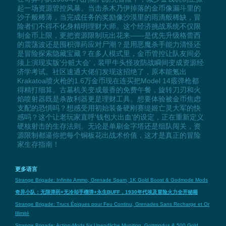
起一场资源管控风暴。当击杀木乃伊掉落的金币像漏斗里的
沙子般稀薄，当完成任务的奖励像沙漠里的雨滴般稀缺，冒
险者们不得不化身精明理财大师。这个经济挑战系统不仅限
制金币上限，更把资源限制玩出花来——是优先升级格蕾西
的震荡波还是囤积弹药应对尸潮？是用恶魔杀手能力清怪还
是冒险探索隐藏宝藏？在多人模式里，金币管控让队友间必
须上演现实版'分赃大会'，装甲牛头怪攻防战瞬间变成资源经
济学考试。社区速通大佬们发现这招绝了，原本能氪出
Krakatoa喷火枪的1.6万金币现在连买把Model 14霰弹枪都
得精打细算。古墓机关变成最香的免费午餐，旋转刀刃和火
焰喷射器既是杀敌利器更是理财工具。想要体验被金币焦虑
支配的恐惧吗？想感受用初始装备硬刚赛缇姬亡灵大军的快
感吗？这个让老玩家直呼'钱包大出血'的设定，正在重新定义
硬核射击的生存法则。无论是单刷金字塔还是组队闯关，资
源限制都逼你把每个铜板花出战术价值，这才是真正的冒险
家生存指南！
更多语言
Strange Brigade: Infinite Ammo, Grenade Spam, 1K Gold Boost & Godmode Mods
奇异小队：无限弹药+无冷却手榴弹+永生BUFF，1930年代埃及冒险火力全开秘籍
Strange Brigade: Trucs Épiques pour Feu Continu, Grenades Sans Recharge et Or
Illimité
Strange Brigade: Action-Mods für Unendliche Munition, Gottmodus & 500 Gold