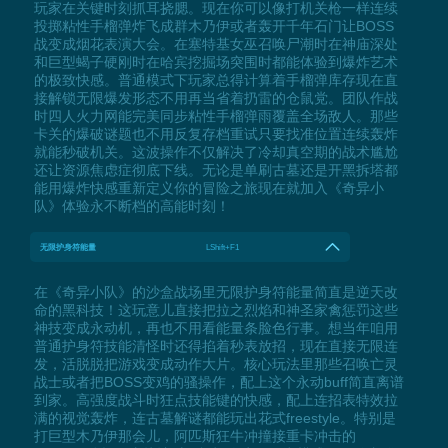
玩家在关键时刻抓耳挠腮。现在你可以像打机关枪一样连续
投掷粘性手榴弹炸飞成群木乃伊或者轰开千年石门让BOSS
战变成烟花表演大会。在塞特基女巫召唤尸潮时在神庙深处
和巨型蝎子硬刚时在哈宾挖掘场突围时都能体验到爆炸艺术
的极致快感。普通模式下玩家总得计算着手榴弹库存现在直
接解锁无限爆发形态不用再当省着扔雷的仓鼠党。团队作战
时四人火力网能完美同步粘性手榴弹雨覆盖全场敌人。那些
卡关的爆破谜题也不用反复存档重试只要找准位置连续轰炸
就能秒破机关。这波操作不仅解决了冷却真空期的战术尴尬
还让资源焦虑症彻底下线。无论是单刷古墓还是开黑拆塔都
能用爆炸快感重新定义你的冒险之旅现在就加入《奇异小
队》体验永不断档的高能时刻！
无限护身符能量
LShift+F1
在《奇异小队》的沙盒战场里无限护身符能量简直是逆天改
命的黑科技！这玩意儿直接把拉之烈焰和神圣家禽惩罚这些
神技变成永动机，再也不用看能量条脸色行事。想当年咱用
普通护身符技能清怪时还得掐着秒表放招，现在直接无限连
发，活脱脱把游戏变成动作大片。核心玩法里那些召唤亡灵
战士或者把BOSS变鸡的骚操作，配上这个永动buff简直离谱
到家。高强度战斗时狂点技能键的快感，配上连招表特效拉
满的视觉轰炸，连古墓解谜都能玩出花式freestyle。特别是
打巨型木乃伊那会儿，阿匹斯狂牛冲撞接重卡冲击的