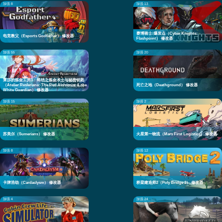
加强 8
加强 13
赛博骑士:爆发点（Cyber Knights:
电竞教父（Esports Godfather） 修改器
Flashpoint） 修改器
加强 55
加强 20
莱莎的炼金工房3：终结之炼金术士与秘密钥匙
（Atelier Resleriana: The Red Alchemist & the
死亡之地（Deathground） 修改器
White Guardian） 修改器
加强 15
加强 2
苏美尔（Sumerians） 修改器
火星第一物流（Mars First Logistics） 修改器
加强 8
加强 12
卡牌浩劫（Cardaclysm） 修改器
桥梁建造师2（Poly Bridge 2） 修改器
加强 4
加强 24