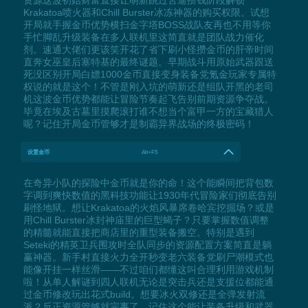
Krakatoa喷火器和Chill Burster冰冻神器的购买权限。试想
开局就手握金币优势横扫金字塔BOSS战队友再也不用等你
手忙脚乱升级装备在多人联机里这简直就是团队战力催化
剂。速通大佬们更该笑开花了省下刷小怪攒金币的肝帝时间
直奔女巫皇后塞特基的最终谜题。早期战斗用原始武器跟送
死没区别开局白嫖1000金币直接变身装备党氪金玩家专属特
权说的就是这个！不管是刚入坑的萌新还是组队开黑的老司
机这波金币优势都能让冒险节奏起飞告别前期资源争夺战。
毕竟在埃及古墓里摸爬滚打谁不想当个富甲一方的宝藏猎人
呢？记住开局金币管够才是制霸异界战场的终极密码！
设置金币
Alt+F5
在奇异小队的探险中金币就是你的命！这个能瞬间把背包数
字调到爽快数值的黑科技功能让1930年代冒险家们彻底告别
刷怪地狱。想让Krakatoa的火焰风暴席卷哈宾挖掘场？或是
用Chill Burster冰封神庙里的巨型蝎子？只要掌握数值调整
的精髓就能直接把商店里的重型装备搬空。特别是遇到
Seteki的精英卫兵围攻时全队同步的资源配置方案简直是躺
赢神器。新手村直接火力全开秒变老六装备党刷尸潮模式也
能像开挂一样丝滑——不过咱们都懂这叫合理利用游戏机制
啦！从单人解谜到四人联机无论是突击兵还是支援位都能通
过金币修改玩出花式build。想要冰火双修还是全弹发射流
派？反正资源管够就完事了。记住这个能让装备升级和武器