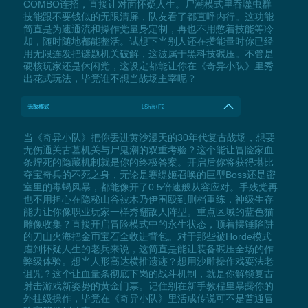
COMBO连招，直接让对面怀疑人生。尸潮模式里吞噬虫群
技能跟不要钱似的无限清屏，队友看了都直呼内行。这功能
简直是为速通流和操作党量身定制，再也不用憋着技能等冷
却，随时随地都能整活。试想下当别人还在攒能量时你已经
用无限连发把谜题机关破解，这波属于黑科技碾压。不管是
硬核玩家还是休闲党，这设定都能让你在《奇异小队》里秀
出花式玩法，毕竟谁不想当战场主宰呢？
无敌模式
LShift+F2
当《奇异小队》把你丢进黄沙漫天的30年代复古战场，想要
无伤通关古墓机关与尸鬼潮的双重考验？这个能让冒险家血
条焊死的隐藏机制就是你的终极答案。开启后你将获得堪比
夺宝奇兵的不死之身，无论是赛缇姬召唤的巨型Boss还是密
室里的毒蝎风暴，都能像开了0.5倍速般从容应对。手残党再
也不用担心在隐秘山谷被木乃伊围殴到删档重练，神级生存
能力让你像职业玩家一样秀翻敌人阵型。重点区域的蓝色猫
雕像收集？直接开启冒险模式中的永生状态，顶着摆锤陷阱
的刀山火海把金币宝石全收进背包。对于那些被Horde模式
虐到怀疑人生的老兵来说，这简直是能让装备碾压全场的作
弊级体验。想当人形高达横推遗迹？想用沙雕操作戏耍法老
诅咒？这个让血量条彻底下岗的战斗机制，就是你解锁复古
射击游戏新姿势的黄金门票。记住别在新手教程里暴露你的
外挂级操作，毕竟在《奇异小队》里活成传说可不是普通冒