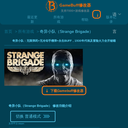
GameBuff修改器
支持7000+游戏修改器
语
下载Gamebuff
最近更
所有游
版本记
帮助
新
戏
录
首页
所有游戏
奇异小队（Strange Brigade）
言
奇异小队：无限弹药+无冷却手榴弹+永生BUFF，1930年代埃及冒险火力全开秘籍
下载Gamebuff修改器
奇异小队（Strange Brigade） 修改功能介绍
切换 普通模式
支持平台:
steam