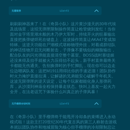
无需装弹
LCtrl+F2
刷刷刷神器来了！在《奇异小队》这片黄沙漫天的30年代埃
及战场里，这招无弹匣限制操作简直让枪管烧到发红！当你
面对金字塔里潮水般的木乃伊大军时，持续开火的狂暴输出
直接把换弹键焊死在键盘上，这波操作简直让AKA47变成加
特林。这逆天功能在尸潮模式堪称物理外挂，对着成群结队
的神话怪物开启无间断射击，子弹像不要钱似的糊脸输出，
配合队友的闪光弹能直接清空整个墓室。BOSS战时塞缇姬
还没来得及抬手就被火力压得抬不起头，新手村直奔最终关
卡都能无伤通关。告别换弹时的手忙脚乱，现在你可以边走
位边嘲讽队友：这把M1911用得比你的手速还溜！团队协作
时火力掩护直接拉满，让解谜的兄弟能安心破解千年机关。
这波无限弹匣的逆天设定，让每个玩家都能化身人形弹药
库，从沙漠到神庙全程保持暴走状态。快叫上基友一起火力
全开，在法老诅咒下体验什么叫真正的子弹风暴！
无手榴弹冷却时间
LCtrl+F3
在《奇异小队》里手榴弹终于能甩开冷却条的束缚进入永动
模式啦！这款主打20世纪30年代复古风的第三人称射击游戏
本就以团队协作和地城冒险为核心但手榴弹的冷却限制总让