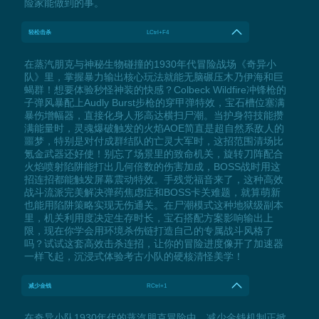
险家能做到的事。
轻松击杀
LCtrl+F4
在蒸汽朋克与神秘生物碰撞的1930年代冒险战场《奇异小
队》里，掌握暴力输出核心玩法就能无脑碾压木乃伊海和巨
蝎群！想要体验秒怪神装的快感？Colbeck Wildfire冲锋枪的
子弹风暴配上Audly Burst步枪的穿甲弹特效，宝石槽位塞满
暴伤增幅器，直接化身人形高达横扫尸潮。当护身符技能攒
满能量时，灵魂爆破触发的火焰AOE简直是超自然系敌人的
噩梦，特别是对付成群结队的亡灵大军时，这招范围清场比
氪金武器还好使！别忘了场景里的致命机关，旋转刀阵配合
火焰喷射陷阱能打出几何倍数的伤害加成，BOSS战时用这
招连招都能触发屏幕震动特效。手残党福音来了，这种高效
战斗流派完美解决弹药焦虑症和BOSS卡关难题，就算萌新
也能用陷阱策略实现无伤通关。在尸潮模式这种地狱级副本
里，机关利用度决定生存时长，宝石搭配方案影响输出上
限，现在你学会用环境杀伤链打造自己的专属战斗风格了
吗？试试这套高效击杀连招，让你的冒险进度像开了加速器
一样飞起，沉浸式体验考古小队的硬核清怪美学！
减少金钱
RCtrl+1
在奇异小队1930年代的蒸汽朋克冒险中，减少金钱机制正掀