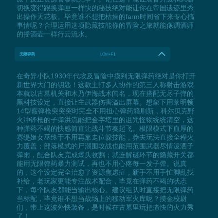
切换变得跟换弹匣一样快的秘技绝对能让你在帝国遗迹里秀
出操作天花板。毕竟谁不想把枯燥的farm时间省下来专心搞
事情呢？合理运用这项隐藏技能你的冒险之旅就能像调酒师
的摇酒壶一样行云流水。
无限弹药
LCtrl+F1
在奇异小队1930年代埃及冒险中摸到无限弹药绝对是你打开
新世界大门的钥匙！这款主打多人协作的第三人称射击游戏
本就以古墓机关和木乃伊海战术闻名，现在搭配无尽子弹的
黑科技设定，直接让主武器伤害溢出屏幕。想象下用莱明顿
14型霰弹枪突突突时完全不用担心弹药箱刷新，科尔贝克野
火冲锋枪的子弹洪流能把金字塔里的诅咒怪物统统清空，这
种弹药不竭的快感简直让战斗节奏起飞。极限模式下血厚的
赛缇姬女巫终于不用再靠走位躲技能，莽夫玩法直接全程火
力覆盖；部落模式的尸潮围攻战也能用范围武器尽情泼洒子
弹雨，配合队友完成爆头收割；就连解谜环节的隐藏开关都
能用无限弹药暴力测试，再也不用心疼每一发子弹。说真
的，这个设定完全治愈了资源焦虑症，新手不用手忙脚乱找
补给，老玩家更能专注战术配合，毕竟在弹药不竭的状态
下，每个队友都能当输出核心。建议组队时直接把无限弹药
当标配，毕竟谁不想当战场上的移动军火库呢？摸金校尉
们，带上这波外快装备，是时候在古墓里玩把痛快的火力秀
了！