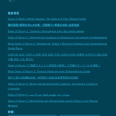
吧？
更多语言
Decay 2 Mods: Infinite Stamina, No Fatigue & Free Reload Perks!
腐烂国度2硬核生存buff合集：无限耐力+资源永动机+血疫免疫
State of Decay 2 : Dominez l'apocalypse avec des mods ultimes
State of Decay 2: Unbegrenzte Ausdauer & Ressourcen für epische Zombiekämpfe
Mods State of Decay 2: Resistencia, Salud y Recursos Infinitos para Supervivencia
Zombi Épica
스테이트 오브 디케이 2 생존 전략 강화! 무한 스태미나부터 정확한 사격까지 게임 애호
가를 위한 기능 총정리
State of Decay 2で無限スタミナと神資源を駆使して究極のサバイバルを体験！
Mods State of Decay 2: Truques Hardcore para Sobrevivência Zumbi
腐朽之都2永動機能全解｜無限體力/資源/血量實戰黑科技指南
State of Decay 2: Моды для бесконечной стамины, ресурсов и точности
стрельбы
State of Decay 2 مودات: حيل ملحمية للبقاء ضد الزومبي
State of Decay 2: Mod Epiche per Sopravvivere senza Fatica e con Risorse
Illimitate!
标签: