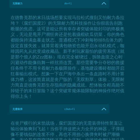
无限耐力
Alt+F1
在德鲁克郡的末日战场想要实现马拉松式搜刮又怕耐力条拉
垮？《腐烂国度2》的无限耐力黑科技操作让你彻底告别跑
断腿的焦虑。这可是能让所有幸存者突破体能封印的终极奥
义，无论是甩开尸潮狂奔还是抡着撬棍砍瓜切菜，你的角色
都能保持满血暴走状态。普通模式下冲刺每秒掉8点体力的
设定直接失效，就算背着满包物资也能开启永动机模式，咖
啡因药丸从此变成收藏品。新手村玩家最怕的疲劳系统（就
是那个烦人的Zzz图标）现在完全被绕过，拆除血疫之心时
闪避动作能像街舞一样丝滑连贯。那些需要争分夺秒的救援
任务终于不用卡着耐力条极限操作，基地建设搬砖都能开启
狂暴输出模式。想象一下在尸海中杀出一条血路时不用计算
体力槽，这波简直就是丧尸版的「无双割草」体验，无限耐
力简直是德鲁克郡生存指南的隐藏成就。想体验全程高能不
掉链子的末日冒险？这个突破常规体能限制的神操作绝对值
得你上头！
无需装弹
LShift+F1
在丧尸横行的末世战场，腐烂国度2的无需装弹特性简直让
输出体验爽到飞起！当你手持这把火力全开的神器，子弹就
像不要钱似的连发不停，再也不用担心换弹夹时被尸潮偷
袭。无论是突突突清怪还是火力压制，这波操作都让战斗流