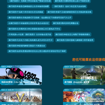
《腐烂国度2》无限耐力带你体验丧尸围城无双快感
腐烂国度2无需装弹机制让战斗节奏更丝滑
腐烂国度2终极形态解锁秘技让生存体验彻底颠覆
《腐烂国度2》低体力状态逆天改命指南
腐烂国度2中低耐力幸存者的生存法则揭秘
腐烂国度2资源不足秘技解锁恐惧区生存挑战终极攻略
腐烂国度2极限生存挑战模式开启指南：低血量设定下的硬核苟活技巧大公开
在腐烂国度2中体验极限生存的非常低生命值设定
腐烂国度2黑科技特性爽翻全场
腐烂国度2生存黑科技10单位资源保底机制让末日基地永不空仓
开局资源buff拉满 《腐烂国度2》生存体验全面升级
腐烂国度2神级设定让每颗子弹都精准爆头
腐烂国度2无后坐力功能让枪枪爆头成为末世生存艺术
腐烂国度2无限武器耐久解锁暴力美学新姿势
腐烂国度2神级福利解锁无限战斗与资源自由
腐烂国度2血疫轻度感染黑科技玩法让部分感染幸存者轻松苟住不暴毙
您也可能喜欢这些游戏
普通 3
加强 9
普通 8
加强 14
我是你的野兽（I Am Your Beast） 修改器
原子陨落（Atomfall） 修改器
普通 14
加强 28
普通 6