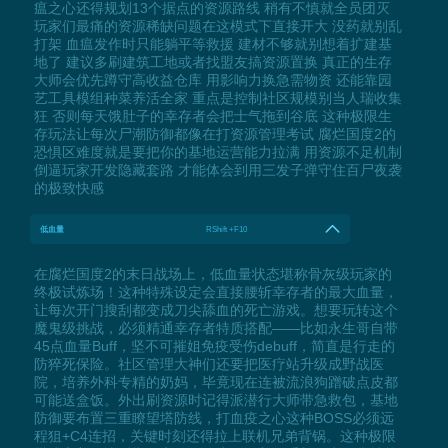
瘟之心还得规划13个据点的资源路线 稍有不慎就全员团灭
玩家们最痛的资源稀缺问题在这模式下直接开大 没药就别乱
打架 血瘟发作时只能躺平等救援 建材不够就别想着扩建基
地了 建议多刷建筑工地或者找盟友搞资源置换 真正的生存
大师会优先蹲守高收益仓库 用影响力换急需物资 还能靠园
艺工具模组种菜养活全家 重点是控制社区规模别当人瑞收集
狂 否则每天饿肚子的幸存者会把士气拖到谷底 这种极限生
存玩法让每次尸潮防御都像在打资源管理考试 腐烂国度2的
恐惧区难度就是要把你的基地运营能力拉满 用资源不足机制
倒逼玩家开发隐藏套路 才能体会到用三发子弹守住百尸夜袭
的极致快感
低血量
RShift +F10
在腐烂国度2的末日战场上，低血量状态堪称骨灰级玩家的
终极试炼场！这种特殊设定会直接腰斩幸存者的最大血量，
让每次开门搜刮都变成刀尖舔血的死亡游戏。想要玩转这个
魔鬼级挑战，必须精通幸存者特质搭配——比如永生哥自带
45点血量Buff，坚不可摧姐免疫受伤debuff，简直是行走的
防猝死保险。社区管理大神们还要把医疗站升级成野战医
院，培养外科专精的奶妈，毕竟现在连被流浪狗蹭破点皮都
可能送盒饭。外出刷资源时记得派潜行大师带急救包，基地
防御要布置三重瞭望塔防线，打血疫之心这种BOSS必须远
程狙+C4连招，关键时刻还得拉上联机兄弟背锅。这种极限