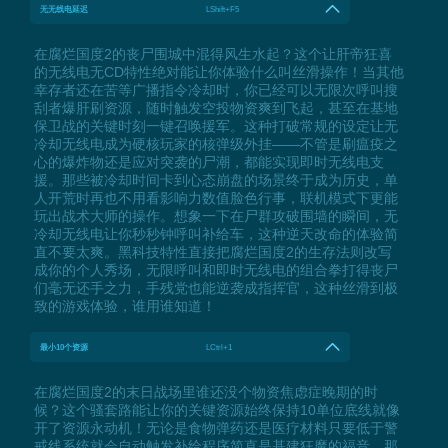
无无线电延迟
LShift+F5
在腐烂国度2的丧尸围城中混得风生水起？这个让肝帝狂喜
的无线电无CD特性绝对能让你体验什么叫丝滑操作！当其他
幸存者还在苦等广播指令冷却时，你已经可以无限次呼叫搜
刮者爆肝刷资源，随时触发空投物资爽到飞起，甚至在基地
保卫战的关键时刻一键召唤援军。这种打破常规的设定让无
冷却无线电成为硬核玩家的核弹级外挂——不管是刷瘟疫之
心的爆炸物还是应对突袭的尸潮，都能实现即时无线电支
援。那些被冷却时间卡到心态崩盘的场景终于成为历史，单
人开荒时再也不用看影响力数值脸色行事，联机模式下更能
玩出战术大师的操作。想象一下在尸群攻破围墙的瞬间，无
冷却无线电让你秒秒钟呼叫补给车，这种逆天改命的体验简
直不要太爽。黑科技特性直接把腐烂国度2的生存法则改写
成你的个人秀场，无限呼叫和即时无线电的组合拳打得丧尸
们毫无还手之力，手残党也能逆袭成指挥官，这种丝滑到极
致的游戏体验，谁用谁知道！
最小10个资源
LCtrl+1
在腐烂国度2的末日战场里谁还没个物资焦虑症晚期的时
候？这个骚套路能让你的关键资源始终保持10单位底线就像
开了资源永动机！无论是食物弹药还是医疗材料只要低于警
戒线系统就会自动触发补给程序简直是基建狂魔的福音。那