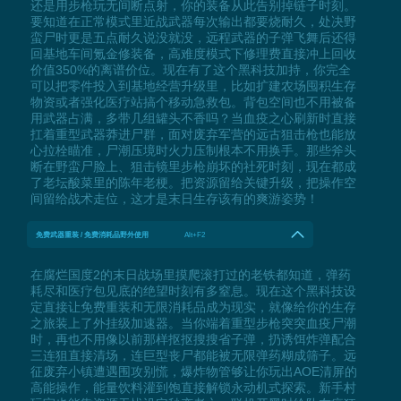
还是用步枪玩无间断点射，你的装备从此告别掉链子时刻。
要知道在正常模式里近战武器每次输出都要烧耐久，处决野
蛮尸时更是五点耐久说没就没，远程武器的子弹飞舞后还得
回基地车间氪金修装备，高难度模式下修理费直接冲上回收
价值350%的离谱价位。现在有了这个黑科技加持，你完全
可以把零件投入到基地经营升级里，比如扩建农场囤积生存
物资或者强化医疗站搞个移动急救包。背包空间也不用被备
用武器占满，多带几组罐头不香吗？当血疫之心刷新时直接
扛着重型武器莽进尸群，面对废弃军营的远古狙击枪也能放
心拉栓瞄准，尸潮压境时火力压制根本不用换手。那些斧头
断在野蛮尸脸上、狙击镜里步枪崩坏的社死时刻，现在都成
了老坛酸菜里的陈年老梗。把资源留给关键升级，把操作空
间留给战术走位，这才是末日生存该有的爽游姿势！
免费武器重装 / 免费消耗品野外使用
Alt+F2
在腐烂国度2的末日战场里摸爬滚打过的老铁都知道，弹药
耗尽和医疗包见底的绝望时刻有多窒息。现在这个黑科技设
定直接让免费重装和无限消耗品成为现实，就像给你的生存
之旅装上了外挂级加速器。当你端着重型步枪突突血疫尸潮
时，再也不用像以前那样抠抠搜搜省子弹，扔诱饵炸弹配合
三连狙直接清场，连巨型丧尸都能被无限弹药糊成筛子。远
征废弃小镇遭遇围攻别慌，爆炸物管够让你玩出AOE清屏的
高能操作，能量饮料灌到饱直接解锁永动机式探索。新手村