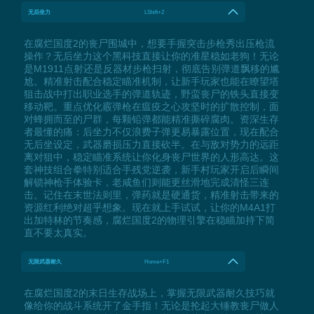
无后坐力
LShift+2
在腐烂国度2的丧尸围城中，想要手握突击步枪秀出压枪流
操作？无后坐力这个黑科技直接让你的准星稳如老狗！无论
是M1911点射还是反器材步枪扫射，彻底告别弹道飘移的尴
尬。精准射击配合稳定瞄准机制，让新手玩家也能在瞭望塔
狙击战中打出职业选手的弹道轨迹，野蛮丧尸的铁头直接变
移动靶。重点优化霰弹枪在瘟疫之心攻坚时的扩散控制，面
对蜂拥而至的尸群，每颗铅弹都能精准撕碎腐肉。资深生存
者最懂的痛：后坐力不仅浪费子弹更易暴露位置，现在配合
无后坐设定，武器磨损压力直接砍半。在与敌对势力的远距
离对狙中，稳定瞄准系统让你化身丧尸世界的人形高达。这
套神技组合拳特别适合手残党逆袭，新手村玩家开启后瞬间
解锁神枪手体验卡，老咸鱼们则能更丝滑地完成清怪三连
击。记住在末世法则里，弹药就是硬通货，精准射击带来的
资源红利绝对超乎想象。现在就上手试试，让你的M4A1打
出加特林的节奏感，腐烂国度2的物理引擎在稳瞄加持下简
直不要太真实。
无限武器耐久
Home+F1
在腐烂国度2的末日生存战场上，掌握无限武器耐久技巧就
像给你的战斗系统开了金手指！无论是抡起大锤教丧尸做人