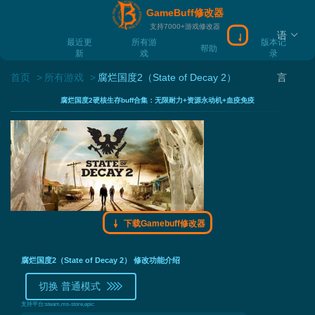
GameBuff修改器
支持7000+游戏修改器
语
下载Gamebuff
最近更
所有游
版本记
帮助
新
戏
录
首页
所有游戏
腐烂国度2（State of Decay 2）
言
腐烂国度2硬核生存buff合集：无限耐力+资源永动机+血疫免疫
下载Gamebuff修改器
腐烂国度2（State of Decay 2） 修改功能介绍
切换 普通模式
支持平台:
steam,ms-store,epic