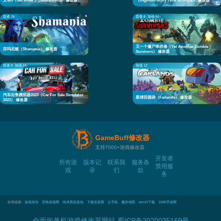
文明5（Sid Meier's Civilization 5） 修改器
（Digimon Story Time Stranger） 修改器
普通 26
普通 8
加强 31
又一个僵尸幸存者（Yet Another Zombie
莎玛尼娅（Shamania） 修改器
Survivors） 修改器
普通 8
加强 24
加强 12
汽车出售模拟器2023（Car For Sale Simulator
星球田园诗（Farlands） 修改器
2023） 修改器
GameBuff修改器
支持7000+游戏修改器
开发者
所有游
版本记
联系我
服务条
禁用服
戏
录
们
款
务
友情链接:
游戏加加
恐怖游戏网
纯净系统基地
下载安装网
云手机
魔兽地图
win10下载
1688手游网
全面的单机游戏修改器网站
蜀ICP备2020035169号