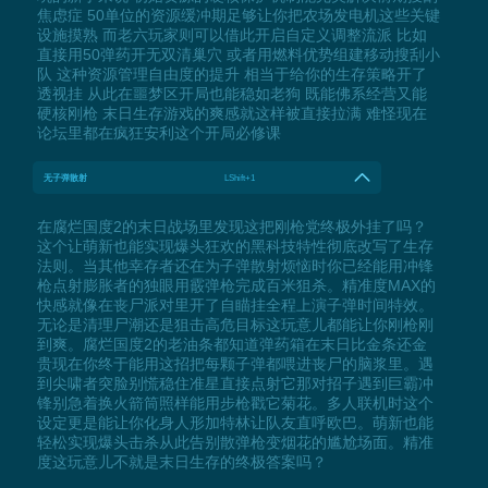
焦虑症 50单位的资源缓冲期足够让你把农场发电机这些关键
设施摸熟 而老六玩家则可以借此开启自定义调整流派 比如
直接用50弹药开无双清巢穴 或者用燃料优势组建移动搜刮小
队 这种资源管理自由度的提升 相当于给你的生存策略开了
透视挂 从此在噩梦区开局也能稳如老狗 既能佛系经营又能
硬核刚枪 末日生存游戏的爽感就这样被直接拉满 难怪现在
论坛里都在疯狂安利这个开局必修课
无子弹散射
LShift+1
在腐烂国度2的末日战场里发现这把刚枪党终极外挂了吗？
这个让萌新也能实现爆头狂欢的黑科技特性彻底改写了生存
法则。当其他幸存者还在为子弹散射烦恼时你已经能用冲锋
枪点射膨胀者的独眼用霰弹枪完成百米狙杀。精准度MAX的
快感就像在丧尸派对里开了自瞄挂全程上演子弹时间特效。
无论是清理尸潮还是狙击高危目标这玩意儿都能让你刚枪刚
到爽。腐烂国度2的老油条都知道弹药箱在末日比金条还金
贵现在你终于能用这招把每颗子弹都喂进丧尸的脑浆里。遇
到尖啸者突脸别慌稳住准星直接点射它那对招子遇到巨霸冲
锋别急着换火箭筒照样能用步枪戳它菊花。多人联机时这个
设定更是能让你化身人形加特林让队友直呼欧巴。萌新也能
轻松实现爆头击杀从此告别散弹枪变烟花的尴尬场面。精准
度这玩意儿不就是末日生存的终极答案吗？