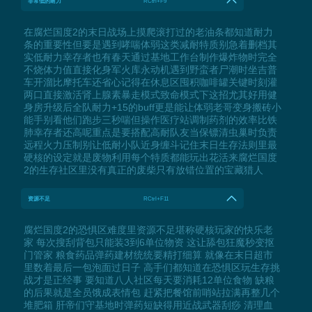
非常低的耐力
RCtrl+F9
在腐烂国度2的末日战场上摸爬滚打过的老油条都知道耐力
条的重要性但要是遇到哮喘体弱这类减耐特质别急着删档其
实低耐力幸存者也有春天通过基地工作台制作爆炸物时完全
不烧体力值直接化身军火库永动机遇到野蛮者尸潮时坐吉普
车开溜比摩托车还省心记得在休息区囤积咖啡罐关键时刻灌
两口直接激活肾上腺素暴走模式致命模式下这招尤其好用健
身房升级后全队耐力+15的buff更是能让体弱老哥变身搬砖小
能手别看他们跑步三秒喘但操作医疗站调制药剂的效率比铁
肺幸存者还高呢重点是要搭配高耐队友当保镖清虫巢时负责
远程火力压制别让低耐小队近身缠斗记住末日生存法则里最
硬核的设定就是废物利用每个特质都能玩出花活来腐烂国度
2的生存社区里没有真正的废柴只有放错位置的宝藏猎人
资源不足
RCtrl+F11
腐烂国度2的恐惧区难度里资源不足堪称硬核玩家的快乐老
家 每次搜刮背包只能装3到6单位物资 这让舔包狂魔秒变抠
门管家 粮食药品弹药建材统统要精打细算 就像在末日超市
里数着最后一包泡面过日子 高手们都知道在恐惧区玩生存挑
战才是正经事 要知道八人社区每天要消耗12单位食物 缺粮
的后果就是全员饿成表情包 赶紧把餐馆前哨站拉满再整几个
堆肥箱 肝帝们守基地时弹药短缺得用近战武器刮痧 清理血