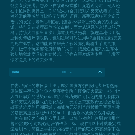
畅度直接拉满。想象下在致命模式被巨无霸近身时，别人还
在手忙脚乱换弹匣，你却能火力全开把对方突突成筛子，这
种丝滑的手感简直比吃了防腐剂还顶。新手玩家狂喜这逆天
改命的设定，老6们则忙着用连发不停特性开发新的战术流
派。特别是在清理高危感染点时，面对从通风管道涌出的尸
群，持续火力输出直接让弹道变成激光墙。就连基地保卫战
这种史诗级尸潮攻防，也能边喝可乐边用M2重机枪画出完美
的死亡弧线。这功能完美解决了被装弹打断输出节奏的顽
疾，让每个玩家都化身移动军火库，把腐烂国度2的生存体
验从地狱难度调成爽文模式。记住在噩梦级副本里，连发不
停才是真正的通关外挂。
神模式
LCtrl+F4
在丧尸横行的末日废土里，腐烂国度2的神级玩法正悄然颠
覆传统生存法则当你的幸存者觉醒血疫免疫天赋后，那些让
人血压飙升的感染debuff将彻底消失取而代之的是无限体力
条和突破人类极限的强化能力，无论是突袭致命区域还是挑
战噩梦难度的尸潮围城，都能像无双割草般横推千军更刺激
的是搜索速度暴涨50%的buff，配合永不疲惫的战斗姿态，
让你在血疫之心的巢穴里上演一出惊心动魄的速刷表演那些
曾经需要8小时精心运营的传承目标，现在用2小时就能完成
速通剧本，简直是手残党的福音和肝帝的狂欢盛宴想象下在
致命区域开启无伤闯关模式，近战武器挥砍节奏快到残影重