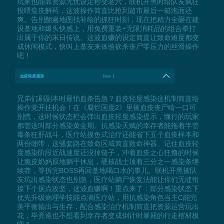
玩家也能靠资源无忧设定秒变老六，联机开黑时给队友疯狂
投喂瘟疫解药，这波操作简直比抢到超市最后一箱泡面还
爽。告别翻遍地图找补给的抓狂时刻，现在把精力全砸在建
设基地和爆头快感上，用免费重装+无限消耗品的组合拳打
出属于你的末日传说。这波血赚的设定简直让致命难度都变
成休闲模式，快叫上基友来体验砍杀丧尸零压力的丝滑操作
吧！
血疫轻度感染
Num 1
兄弟们刷副本时最怕血条告急？血疫轻度感染这机制简直给
操作党开挂机会！在《腐烂国度2》里被血疫丧尸啃一口可
别慌，这时候状态栏会弹出血疫轻度感染提示，懂行的玩家
都管这叫部分感染黄金期。抗感染天赋的幸存者能拖着半管
毒条狂肝战斗，医疗站摸鱼式治疗还能省下五个血疫样本和
两份绷带，这骚套路在致命区域简直救命神器。记住血疫轻
度感染阶段近战速度还没掉链子，冲着血疫之心狂撸的时候
让脆皮奶妈原地躺平休息，硬核战士顶着三分之一感染条继
续莽，等拆完BOSS再回基地喝口水的事儿。联机开黑被队
友坑出感染状态也别急，医疗站躺尸恢复法能让你们无缝衔
接下个据点攻坚，这波血赚啊！重点来了：部分感染状态下
优先升级病理学技能点满医疗站，用抗感染角色当主C能完
美平衡输出与生存，配合感染治疗机制简直把资源运营玩出
花，毕竟谁也不想看到幸存者变成倒计时暴毙的行走棺材板