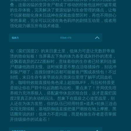
叠，连最凶猛的变异丧尸都成了移动的经验包这种打破常规
的生存体验，完美解决了资源短缺与生命管理的痛点，让每
个玩家都能化身末日战神在探索血疫禁区时，再也不用担心
突然暴毙，完全可以沉浸在角色羁绊的剧情互动里，或者用
强化能力碾压所有战术难题。
低体力
RShift +F9
在《腐烂国度2》的末日废土里，低体力可是让无数肝帝崩
溃的致命短板！当屏幕左下角的体力条变成灰扑扑的渣渣，
还飘着诡异的ZZZ图标时，意味着你的生存者已经累到连僵
尸都嫌他跑得太慢。这时候要是不整点活络骚操作，别说冲
刺躲尸潮了，连搜刮便利店都可能被丧尸围成表情包！不过
别慌，末日生存专家早就在兵营床位里埋了躺平式回血机
关，咖啡特效能直接给角色灌上超能BUFF，马拉松特质更
是能让你在尸群中玩起跑酷马拉松。重点来了！开局优先培
养精力充沛系狠人，搭配豪华休息区组合技，这才是腐烂国
度2里真正的永动机玩法。想象下在瘟疫之心攻坚战里，别
人还在为体力发愁，你的队伍已经用特质+道具+轮换三连击
实现无限续航，基地防御战直接把僵尸潮按在地上摩擦。黑
话圈常说的好：低体力不是问题，而是检验生存者是否掌握
开挂级操作的试金石！