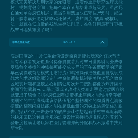
模式完美解决后期玩家的无聊癌，逼着你重新研究医疗技能
树，规划背包空间，把每个幸存者都培养成超级兵。虽然死
亡通知单会疯狂刷屏，但当你用残血队伍守住尸潮时，那波
肾上腺素飙升绝对比吃鸡还刺激。腐烂国度2的真·硬核玩
法，就藏在低血量的残酷生存法则里，准备好用最苟阵容挑
战末日地狱难度了吗？
非常低的生命值
RCtrl+F10
腐烂国度2的非常低生命值设定简直是硬核玩家的狂欢节当
所有幸存者初始血条薄得像脆皮薯片时末日世界瞬间变成修
罗场每个莽撞的冲锋都可能变成丧尸的下午茶而聪明的玩家
早已切换成苟活模式用潜行流和精准操作把低血量挑战玩成
战术艺术这组隐藏设定与生命值调整机制完美联动配合致命
区域丧尸潮和瘟疫之心剧情让每次开门搜刮都像拆炸弹隔壁
房间可能藏着Feral暴走哥或者敌对人类狙击手这时候医疗站
就变成了续命ICU得疯狂囤积绷带和止痛药才能维持幸存者
脆弱性的生存底线建议给队伍配个坚韧属性的肉盾再点满敏
捷流的翻滚闪避技能才能在超低血量的刀尖上跳舞记住别跟
丧尸贴贴否则一击必倒的酸爽会让你想起新手村被鸡追着啄
的快乐回忆这种反常规的难度设计直接把标准模式的养老体
验肝度拉满让老玩家在医疗管理弹药分配和战术撤退中找到
新大陆