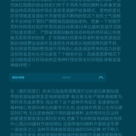
些疯狂跑图的摸金校尉们终于不用再为搜刮燃料头疼像资源
跑这种高风险操作现在直接变成躺平收菜模式。更绝的是社
区管理难度直接砍半关键资源不断档的情况下居民士气值根
本不会掉链子遇到尸潮围城也能稳如老狗。想象一下初期开
荒时你刚搭好庇护所系统就自动塞满10单位建材直接开启医
疗站速攻模式；尸群破墙那刻触发自动补给的弹药箱让你体
验无双割草的快感；扩张期疯狂招募幸存者时基地资源池还
能自动续费这波操作直接把生存难度从地狱级降到新手村。
告别资源荒期的憋屈感不用再担心血疫感染带来的战力折损
这招简直是给生存玩家装了个物资外挂！高难度噩梦模式下
这功能就是社区续命的定海神针现在快去社区组队体验这波
神操作吧！
最低50资源
LCtrl+2
在《腐烂国度2》的末日战场里摸爬滚打过的老玩家都知道
早期资源短缺简直是地狱级噩梦 每次看见丧尸潮来袭都要为
弹药库存血条警告 现在有了这个超神开局设定 直接塞给你
每种核心资源50单位的豪华大礼包 这波操作简直让生存玩家
笑到打鸣 无论是食物医疗弹药建材燃料 这些维持社区运转
的硬通货都直接拉满到安全线 想象下当你刚落地就能在指挥
中心甩出50建材升级前哨站 还能带着50燃料开着铁皮车莽
一波血疫之心 这种开局体验简直比抽到SSR还爽 对于刚入
坑的新手来说 初始资源的硬核保护机制能完美解决前期搜刮