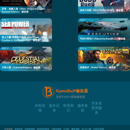
异形：盗贼入侵（Alien: Rogue Incursion
挂机大老板（IDLE BOSS RUSH） 修改器
Evolved Edition） 修改器
加强 17
加强 5
海上力量:导弹时代海战（Sea Power : Naval
可执行突击2（Executive Assault 2） 修改器
Combat in the Missile Age） 修改器
加强 12
加强 11
天朝上国（Celestial Empire） 修改器
恒星战术（Stellar Tactics） 修改器
GameBuff修改器
支持7000+游戏修改器
开发者
所有游
版本记
联系我
服务条
禁用服
戏
录
们
款
务
友情链接:
游戏加加
恐怖游戏网
纯净系统基地
下载安装网
云手机
魔兽地图
win10下载
1688手游网