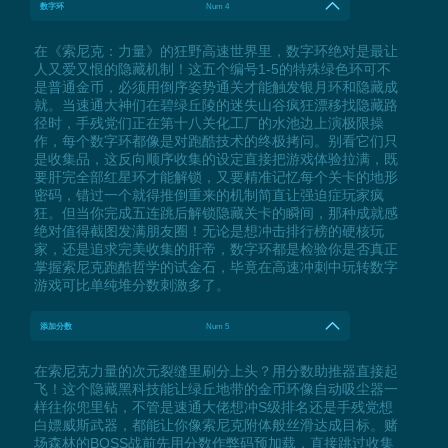
数字环
Num 4
在《索尼克：力量》的狂野高速世界里，数字环绝对是最让
人又爱又恨的隐藏机制！这五个编号1-5的特殊绿色环可不
是普通金币，必须用倒序姿势通关才能触发银月环和隐藏成
就。当速通大神们在碧绿丘陵的迷失山谷疯狂漂移找隐藏路
径时，手残党们正在第十八关化工厂的水池边上演极限操
作，每个数字环都像是对跑酷技术的终极拷问。别看它们只
是收集品，这反向顺序收集的设定直接把游戏体验拉满，既
要肝完全部红星环才能解锁，又要精准记忆每个关卡的地形
密码，错过一个就得推倒重来的机制简直让强迫症玩家疯
狂。但当你完成五连跳后解锁隐藏关卡的瞬间，那种成就感
绝对值得截图发满朋友圈！无论是想冲击排行榜的硬核玩
家，还是追求完美收集的肝帝，数字环都是检验你是否真正
掌握索尼克跑酷哲学的试金石，毕竟在高速冲刺中玩转数字
游戏可比单纯堆分数刺激多了。
添加分数
Num 5
在索尼克力量的次元裂缝里刷分上头？用分数助推器直接起
飞！这个隐藏黑科技能让绿丘地带的金币环像自动吸尘器一
样往你兜里钻，不管是速通大佬想冲S级排名还是手残党想
白嫖威斯武器，都能让你像索尼克附体般丝滑达成目标。赌
场森林的BOSS战前先用分数作弊码预加载，直接跳过收集