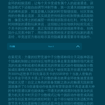
金环的枯燥流程，让每个关卡变成专属个人的超速通道。训
练器模式下还能自由调节冲刺节奏，第一次通关就能解锁30
关的稀有皮肤，简直是懒人玩家的时空裂缝技能。社区里疯
传的分数暴走流派，其实就是把传统刷分机制替换成高能助
推，像蛋头博士的机械臂一样精准抓取排名红利。对每天被
时间绑架的通勤玩家来说，这招能让你在地铁到站前完成三
个关卡的分数积累，真正实现音速级的游戏效率革命。别再
说什么完美冲刺了，用分数助推黑科技才是现代玩家的通关
圣经，毕竟连官方都在暗示某些隐藏要素需要非常规操作。
子分数
Num 6
在索尼克：力量的狂野竞速中子分数堪称得分天花板神器这
个隐藏机制能让你的绿丘地带连击暴走量直接翻倍现代索尼
克的光速冲刺或者经典索尼克的弹簧花式操作都能触发分数
加成狂暴模式每日挑战任务用这个秘技简直开挂通关效率提
升300%还愁拿不到失落谷关卡的SSR评价？当敌人密集的
军火库金字塔关卡遇上子分数的暴击效果金环收集速度直接
突破次元壁！自定义角色的装备觉醒之路从此畅通无阻刷资
源就像开了0.5倍速慢动作收集所有荣誉勋章不再是速通大神
的专利普通玩家也能体验一币通关的爽感遇到地形复杂的反
重力机关关卡时开启子分数模式让每个跳跃动作都变成高能
操作告别反复掉坑的抓狂时刻！这个得分秘技完美适配所有
章节关卡无论是刷每日成就还是冲击全球排行榜都能让你的