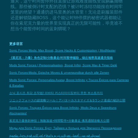
通关，这个时间暂停外挂直接让游戏难度曲线变成躺赢抛物
线。那些被倒计时支配的恐惧？被计时冻结功能按在时间牢
笼里的绝望？通通扔进马里奥的水管里！无论是刷服装部件
还是解锁隐藏BOSS，这个能让时钟停摆的秘密武器都能让
你在索尼克力量的世界里实现真正的无限可能性，毕竟谁不
想当个能暂停时间的蓝刺猬呢？
更多语言
Sonic Forces Mods: Max Boost, Score Hacks & Customization | ModMaster
《索尼克：力量》角色定制/分数暴走/时间暂停辅助，绿丘地带高速通关指南
Mods Sonic Forces | Personnalisation, Boost Infini, Score Max & Timer Gelé
Sonic Forces-Mods: Epische Moves & unverwundbar durch alle Zonen
Mods Sonic Forces: Personaliza Avatar, Boost Infinito y Trucos Épicos para Carreras
& Batallas
소닉 포시즈 최강 조작법! 아바타 커스터마이징부터 무한 부스트까지
ソニックフォースの超攻略ツール！アバターカスタマイズ＆Sランク達成の秘訣公開
Sonic Forces: Truques Épicos para Boost Infinito, Modo Deus e Speedruns
Alucinantes!
索尼克力量衝刺神技｜無敵加速×時間暫停×分數暴走 佛系通關攻略大公開
Моды для Sonic Forces: Буст, Таймер и Кольца для Эпичного Прохождения
سونيك فورسز: أفضل تعديلات تيربو واندفاع لحركات قوية وحيل ملحمية!