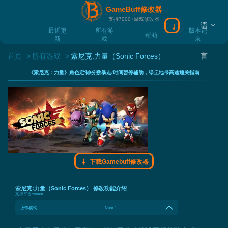
GameBuff修改器
支持7000+游戏修改器
语
下载Gamebuff
最近更
所有游
版本记
帮助
新
戏
录
首页
所有游戏
索尼克:力量（Sonic Forces）
言
《索尼克：力量》角色定制/分数暴走/时间暂停辅助，绿丘地带高速通关指南
下载Gamebuff修改器
索尼克:力量（Sonic Forces） 修改功能介绍
支持平台:
steam
上帝模式
Num 1