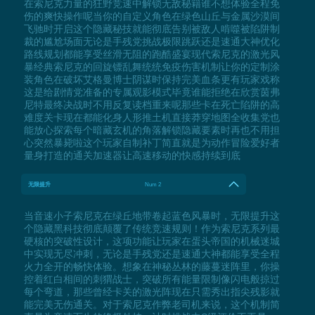
在索尼克力量的狂野竞速中解锁无敌秘籍谁不想体验全程免
伤的爽快操作呢当你的自定义角色在绿色山丘与金属沙漠间
飞驰时开启这个隐藏秘技就能彻底告别被敌人啃噬被陷阱制
裁的尴尬场面无论是手残党挑战极限跳跃还是速通大神优化
路线规划都能享受丝滑无阻的跑酷盛宴现代索尼克的激光风
暴经典索尼克的回旋镖乱舞统统免疫伤害机制让你的定制涂
装角色在破坏艾格曼博士阴谋时保持完美血条更有玩家戏称
这是给剧情党准备的专属观影模式毕竟谁能拒绝在欣赏茵弗
尼特最终决战时不用反复读档重来呢那些卡在死亡陷阱的高
难度关卡现在都能化身人形推土机直接莽穿地图全收集党也
能放心探索每个暗藏玄机的角落解锁隐藏要素时再也不用担
心突然暴毙啦这个玩家自制补丁简直就是为动作冒险爱好者
量身打造的通关加速器让高速移动的快感持续到底
无限提升
Num 2
当音速小子索尼克在绿丘地带卷起蓝色风暴时，无限提升这
个隐藏黑科技彻底颠覆了传统竞速规则！作为索尼克系列最
硬核的突破性设计，这项功能让玩家在蛋头帝国的机械迷城
中实现无尽冲刺，无论是手残党还是速通大神都能享受全程
火力全开的畅快体验。想象在神秘丛林的藤蔓迷阵里，你操
控着红白相间的刺猬战士，突破所有能量限制像闪电般掠过
每个弯道，那些曾经卡关的激光阵现在只需秀出指尖残影就
能完美无伤通关。对于索尼克作弊老司机来说，这个机制简