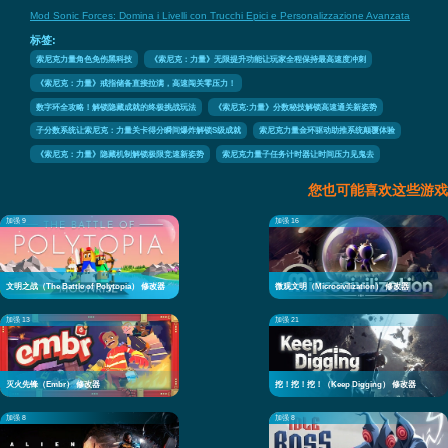
Mod Sonic Forces: Domina i Livelli con Trucchi Epici e Personalizzazione Avanzata
标签:
索尼克力量角色免伤黑科技
《索尼克：力量》无限提升功能让玩家全程保持最高速度冲刺
《索尼克：力量》戒指储备直接拉满，高速闯关零压力！
数字环全攻略！解锁隐藏成就的终极挑战玩法
《索尼克:力量》分数秘技解锁高速通关新姿势
子分数系统让索尼克：力量关卡得分瞬间爆炸解锁S级成就
索尼克力量金环驱动助推系统颠覆体验
《索尼克：力量》隐藏机制解锁极限竞速新姿势
索尼克力量子任务计时器让时间压力见鬼去
您也可能喜欢这些游戏
加强 9
加强 16
文明之战（The Battle of Polytopia） 修改器
微观文明（Microcivilization） 修改器
加强 13
加强 21
灭火先锋（Embr） 修改器
挖！挖！挖！（Keep Digging） 修改器
加强 8
加强 8