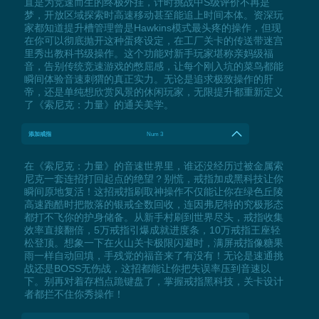
直是为竞速而生的终极外挂，计时挑战中S级评价不再是
梦，开放区域探索时高速移动甚至能追上时间本体。资深玩
家都知道提升槽管理曾是Hawkins模式最头疼的操作，但现
在你可以彻底抛开这种蛋疼设定，在工厂关卡的传送带迷宫
里秀出教科书级操作。这个功能对新手玩家堪称亲妈级福
音，告别传统竞速游戏的憋屈感，让每个刚入坑的菜鸟都能
瞬间体验音速刺猬的真正实力。无论是追求极致操作的肝
帝，还是单纯想欣赏风景的休闲玩家，无限提升都重新定义
了《索尼克：力量》的通关美学。
添加戒指
Num 3
在《索尼克：力量》的音速世界里，谁还没经历过被金属索
尼克一套连招打回起点的绝望？别慌，戒指加成黑科技让你
瞬间原地复活！这招戒指刷取神操作不仅能让你在绿色丘陵
高速跑酷时把散落的银戒全数回收，连因弗尼特的究极形态
都打不飞你的护身储备。从新手村刷到世界尽头，戒指收集
效率直接翻倍，5万戒指引爆成就进度条，10万戒指王座轻
松登顶。想象一下在火山关卡极限闪避时，满屏戒指像糖果
雨一样自动回填，手残党的福音来了有没有！无论是速通挑
战还是BOSS无伤战，这招都能让你把失误率压到音速以
下。别再对着存档点跪键盘了，掌握戒指黑科技，关卡设计
者都拦不住你秀操作！