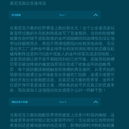
索尼克跑出音速传说
补充助推
Num 7
在索尼克力量的狂野赛道上跑出新次元！这个让全速流派玩
家直呼过瘾的补充机制彻底改写了竞速规则。当你的助推槽
能量告急时随手抓取散落的金环就能瞬间回血继续在绿丘地
带玩转极限滑步，再也不用满地图找白给精灵续命啦。无论
是化学工厂这种金环暴走地带全程保持涡轮增压状态碾压机
械海豹阵还是BOSS战中借敌人的金环掉落完成连招续航，
这套系统都让新手老手都能找到自己的节奏。原版里助推槽
归零后被迫降速的尴尬场景现在变成了收集金环的战略博
弈，每个跳跃翻滚都能触发助推槽的再生循环。从零开始的
萌新现在能通过金环储备安全穿越死亡陷阱，速通大佬更可
借此开发出全新跑图流派。在索尼克力量的世界里，金环不
仅是护身符更是速度之魂，用收集的金币开启真正的音速革
命，现在就加入这场指尖狂欢感受什么叫一环解千愁！
增加任务计时器
Num 8
当索尼克力量的跑酷世界突然被套上任务计时器的枷锁，这
场速度革命绝对能让老玩家直呼内行！无论是绿丘地带的经
典复刻还是赌场森林的动态迷宫，新增的限时冲刺机制就像