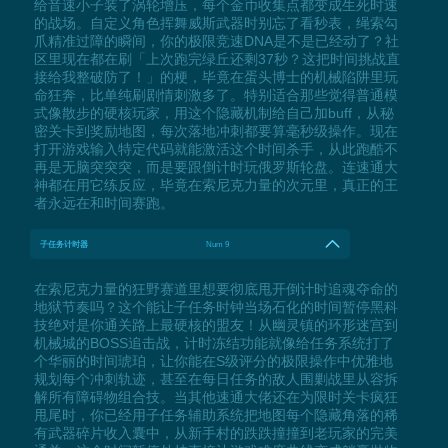
给音速小子装了涡轮增压，每个金币收集点都变成生死时速
的战场。自定义角色挥舞威斯武器时别忘了看秒表，绳索勾
爪精准过障的瞬间，你的极限竞速DNA是不是已经动了？社
区里现在都在刷「上次跑完绿丘还剩37秒？这把时间挑战直
接给我整破防了！」的梗，毕竟在蛋头博士的机械陷阱里玩
命狂奔，比单纯刷剧情刺激多了。特别适合那些觉得普通模
式像散步的硬核玩家，用这个隐藏机制给自己加buff，从秘
密关卡到奖励地图，每次落地冲刺都要算毫秒级操作。现在
打开游戏输入特定代码就能激活这个时间杀手，从此跑酷不
再是无脑突突突，而是要跟倒计时玩俄罗斯轮盘。连速通大
神都在用它练反应，毕竟在索尼克力量的次元里，真正的王
者永远在和时间赛跑。
子任务计时器
Num 9
在索尼克力量的狂野赛道里想要彻底甩开倒计时追魂夺命的
地狱节奏吗？这个能让子任务时钟当场石化的时间暂停黑科
技绝对是你通关路上最硬核的盟友！从幽灵镇的环形迷宫到
机械城的BOSS追击战，计时冻结功能就像给任务系统打了
个华丽的时间琥珀，让你能在S级评分的极限操作中优雅地
规划每个冲刺轨迹，甚至在每日任务的敌人围剿战里从容拆
解所有障碍物组合技。当其他速通大佬还在为限时关卡疯狂
甩尾时，你已经用子任务辅助系统把地图每个隐藏角落的稀
有武器碎片收入囊中，从新手村的跌跌撞撞到老玩家的完美