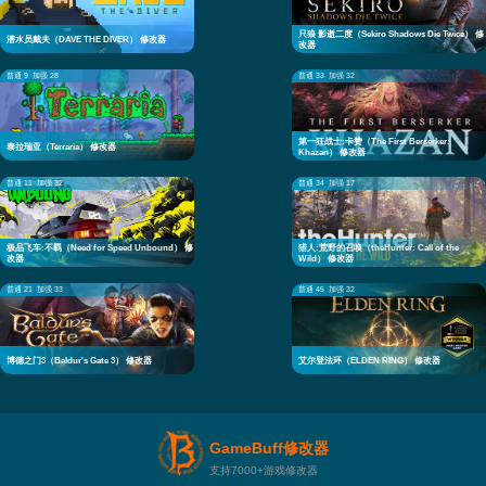
只狼 影逝二度（Sekiro Shadows Die Twice） 修
潜水员戴夫（DAVE THE DIVER） 修改器
改器
普通 9
加强 28
普通 33
加强 32
第一狂战士:卡赞（The First Berserker:
泰拉瑞亚（Terraria） 修改器
Khazan） 修改器
普通 11
加强 32
普通 34
加强 17
极品飞车:不羁（Need for Speed Unbound） 修
猎人:荒野的召唤（theHunter: Call of the
改器
Wild） 修改器
普通 21
加强 33
普通 45
加强 32
博德之门3（Baldur's Gate 3） 修改器
艾尔登法环（ELDEN RING） 修改器
GameBuff修改器
支持7000+游戏修改器