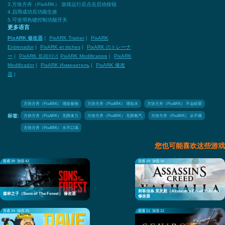
3.方块方舟（PixARK） 游戏运行后点击启动按钮
4.启用成功后功能生效
5.可使用热键控制功能开关
更多语言
PixARK 修改器
|
PixARK Trainer
|
PixARK
Entrenador
|
PixARK et triches
|
PixARK のトレーナ
ー
|
PixARK 트레이너
PixARK Modificatore
|
PixARK
Modificador
|
PixARK Изменитель
|
PixARK 修改
器
|
方块方舟（PixARK） 增加食物
方块方舟（PixARK） 增加水
方块方舟（PixARK） 不会眩晕
方块方舟（PixARK） 无限体力
方块方舟（PixARK） 无限氧气
方块方舟（PixARK） 从不饿
标签:
方块方舟（PixARK） 永不口渴
您也可能喜欢这些游戏
普通 39
加强 42
普通 20
加强 16
刺客信条 英灵殿（Assassin's Creed Valhalla）
森林之子（Sons of The Forest） 修改器
修改器
普通 24
加强 29
普通 11
加强 12