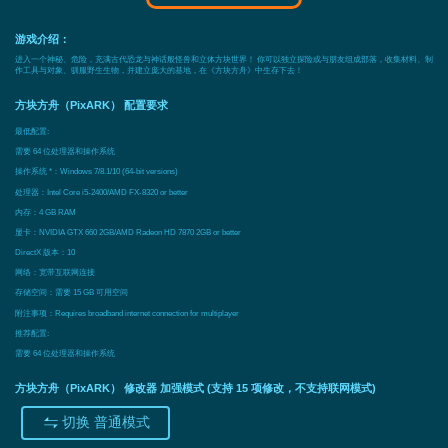
游戏介绍：
进入一个神秘、危险，充满古代恐龙与神话般怪兽和立体方块世界！ 你可以独立探险或与朋友组成部落，收集材料、制
作工具与对象、驯服野生生物，并建立庞大的基地，在《方块方舟》中生存下去！
方块方舟（PixARK） 配置要求
最低配置:
需要 64 位处理器和操作系统
操作系统 *：Windows 7/8.1/10 (64-bit versions)
处理器：Intel Core i5-2400/AMD FX-8320 or better
内存：4 GB RAM
显卡：NVIDIA GTX 660 2GB/AMD Radeon HD 7870 2GB or better
DirectX 版本：10
网络：宽带互联网连接
存储空间：需要 15 GB 可用空间
附注事项：Requires broadband internet connection for multiplayer
推荐配置:
需要 64 位处理器和操作系统
方块方舟（PixARK） 修改器 加强模式 (支持 15 项修改，不支持联网模式)
切换 普通模式