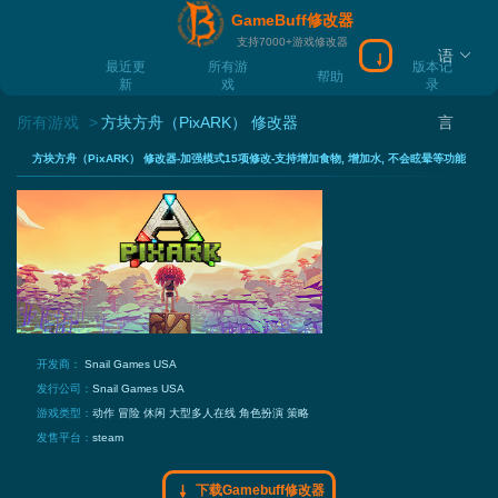
GameBuff修改器
支持7000+游戏修改器
语
下载Gamebuff
最近更
所有游
版本记
帮助
新
戏
录
所有游戏
方块方舟（PixARK） 修改器
言
方块方舟（PixARK） 修改器-加强模式15项修改-支持增加食物, 增加水, 不会眩晕等功能
开发商：
Snail Games USA
发行公司：
Snail Games USA
游戏类型：
动作
冒险
休闲
大型多人在线
角色扮演
策略
发售平台：
steam
下载Gamebuff修改器