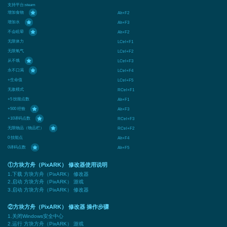
支持平台:
steam
增加食物
Alt+F2
增加水
Alt+F3
不会眩晕
Alt+F2
无限体力
LCtrl+F1
无限氧气
LCtrl+F2
从不饿
LCtrl+F3
永不口渴
LCtrl+F4
+生命值
LCtrl+F5
无敌模式
RCtrl+F1
+5 技能点数
Alt+F1
+500 经验
Alt+F3
+10译码点数
RCtrl+F3
无限物品（物品栏）
RCtrl+F2
0 技能点
Alt+F4
0译码点数
Alt+F5
①方块方舟（PixARK） 修改器使用说明
1.下载 方块方舟（PixARK） 修改器
2.启动 方块方舟（PixARK） 游戏
3.启动 方块方舟（PixARK） 修改器
②方块方舟（PixARK） 修改器 操作步骤
1.关闭Windows安全中心
2.运行 方块方舟（PixARK） 游戏