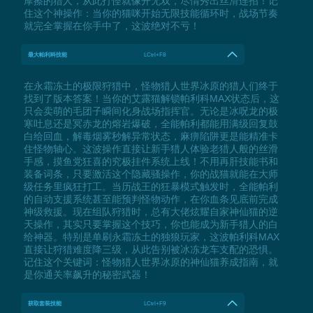
摩擦的猎人，从此打怪就像开无双，尽情秀出丝滑连招！记
住这个神操作：当你的猫咪开始无限技能循环时，战场节奏
就完全掌握在你手中了，这波绝对不亏！
最大帕利科技能
LCtrl+F8
在永霜冻土的极限狩猎中，怪物猎人世界冰原的猎人们终于
找到了版本答案！当你的艾露猫解锁帕利科MAX状态后，这
只会卖萌的毛团子瞬间化身战场指挥官。无论是冰呪龙的极
寒吐息还是冥赤龙的熔岩爆破，全能帕利都能用满级回复鼓
白给回血，解毒烟雾秒解异常状态，麻痹陷阱更是能精准卡
住怪物轴心。这波操作直接让新手猎人体验老猎人般的丝滑
手感，摸鱼党狂喜的究极挂件系统上线！不用再肝技能书和
装备词条，只要激活这个隐藏骚操作，你的战猫就能在大师
级任务里疯狂打工。当历战王的狂暴模式触发时，全能帕利
的自动支援系统甚至能预判怪物动作，在你血条见底前完成
神级救援。现在组队狩猎时，总有大佬炫耀自家神仙猫的逆
天操作，其实只要掌握这个技巧，你也能成为新手猎人的白
给神器。特别是单刷永霜冻土的独狼玩家，这波帕利科MAX
直接让狩猎难度降三级，从此告别被冰冻龙车支配的恐惧。
记住这个关键词：怪物猎人世界冰原的神仙猫养成指南，就
是你通关率飙升的秘密武器！
获取套装技能
LCtrl+F9