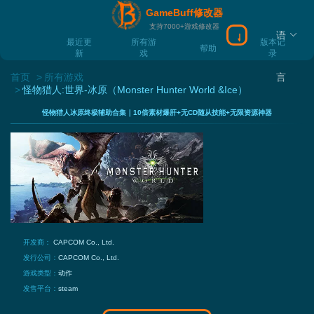
GameBuff修改器
支持7000+游戏修改器
语
下载Gamebuff
最近更
所有游
版本记
帮助
新
戏
录
首页
所有游戏
言
怪物猎人:世界-冰原（Monster Hunter World &Ice）
怪物猎人冰原终极辅助合集｜10倍素材爆肝+无CD随从技能+无限资源神器
开发商：
CAPCOM Co., Ltd.
发行公司：
CAPCOM Co., Ltd.
游戏类型：
动作
发售平台：
steam