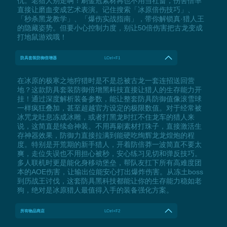
仇。老猎人别走啊！刷金冠素材再也不用当社畜，伤害倍率
直接让磨血变成艺术表演。记住搜索「冰原倍伤技巧」、
「秒杀黑龙教学」、「爆伤实战指南」，带你解锁真·猎人王
的隐藏姿势。但要小心控制力度，别让50倍伤害把古龙变成
打地鼠游戏哦！
防具套装防御倍增器
LCtrl+F1
在冰原的极寒之地狩猎时是不是总被古龙一套连招送回营
地？这款防具套装防御倍增黑科技直接让猎人的生存能力开
挂！通过深度解析装备参数，能让整套防具防御值像滚雪球
一样疯狂叠加，甚至超越官方设定的极限数值。对于经常被
冰咒龙吐息冻成冰雕，或者打黑龙时扛不住龙车的猎人来
说，这简直是续命神装。不用再刷素材打珠子，直接激活生
存神器效果，防御力直接拉满到能硬吃绚辉龙龙煌炮的程
度。特别是开荒期的新手猎人，开着防倍莽一波简直不要太
爽，走位失误也不用担心被秒，安心练习见切和弹反技巧。
多人联机时更是能化身移动堡垒，帮队友扛下所有高难度团
本的AOE伤害，让输出位能安心打出爆炸伤害。从冻土boss
到历战王讨伐，这套防具黑科技都能让你的生存能力稳如老
狗，绝对是冰原猎人最值得入手的装备强化方案。
所有物品商店
LCtrl+F2