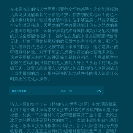
在永霜冻土的猎人世界里想要秒变怪物杀手？这套能直接激
活真龙脉觉醒套装的冰原黑科技让你告别配装地狱！再也不
用刷素材刷到手软或者被装饰珠孔位不够逼疯，只要掌握这
个技能激活秘籍，灭尽龙的再生效果就能让你在冰咒龙的暴
风雪里原地回血。金狮子套装的稀有属性和冥灯龙配装神器
的加成全都能轻松到手，连M位古龙的冰墙连招都变得丝滑
无比。想象下用龙脉觉醒的武器属性伤害直接炸表，配合飞
翔爪撞墙打法把冰咒龙按在墙上摩擦的快感，这才是真正的
狩猎巅峰体验。对于下班后只想爽快狩猎的社畜玩家来说，
这种不用肝素材的配装神器简直是救命稻草，毕竟谁愿意把
有限的游戏时间浪费在刷龙人族商人身上？从新手村到大师
级任务，这套技能激活方式都能让你在怪物猎人冰原的战场
上成为最靓的崽，让那些还在配装地狱挣扎的猎人知道什么
叫真正的龙化人操作。
10倍任务奖励
LCtrl+F10
猎人老哥们集合！在《怪物猎人:世界-冰原》中发现隐藏福
利啦！这个能让掉落素材直接乘以10的神级机制简直是肝帝
福音。想象一下刷素材时每次狩猎都像开了金手指，无论是
冰牙龙的厚鳞还是冥灯龙的幽玉，一次战斗就能把背包塞到
爆仓，效率直接拉满根本不用爆肝。新手玩家也能化身资源
收割机，灭尽龙宝玉这种传说级素材都能批量产出，营地升