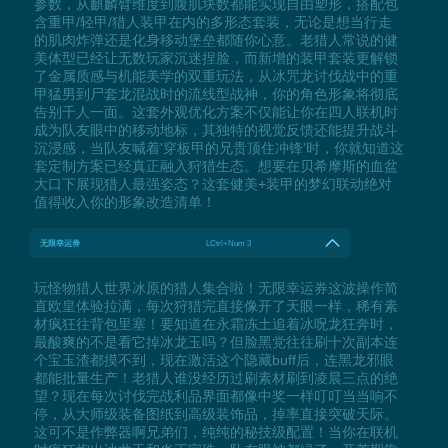
参数，从麒麟臂维度到腹肌块数都能实现自由塑形，搭配包
含重甲/轻甲/猎人装甲在内的多形态套装，无论是想当行走
的肌肉炸弹还是化身移动堡垒都随你心意。老猎人常说的健
美体型已经让无数玩家沉迷捏脸，而新增的装甲套装更解锁
了金属质感与机能美学的双重玩法，从冰咒龙讨伐战中的重
甲猛男到尸套龙混战时的流线型战神，你的角色形象将彻底
告别千人一面。这套外观优化方案不仅能让你在四人联机时
成为队友眼中的移动地标，其独特的视觉反馈还能提升战斗
沉浸感，当队友喊着'穿板甲的兄贵顶住冲锋'时，你就知道这
套定制方案已经真正融入狩猎生态。想要在贝希摩斯的血盆
大口下展现猎人最强姿态？这套健美+装甲的梦幻联动绝对
值得收入你的形象改造清单！
无限幸运券
LCtrl+Num 3
玩怪物猎人世界冰原的猎人集合啦！无限幸运券这波操作简
直欧皇体验拉满，每次狩猎完直接像开了天眼一样，稀有素
材疯狂往背包里塞！要知道在永霜冻土追着冰呪龙狂奔时，
最酸爽的不是看它掉冰龙玉吗？但脸黑党往往刷十次副本连
个宝玉渣都摸不到，现在激活这个隐藏buff后，连黑龙邪眼
都能批量生产！老猎人谁没经历过刷素材刷到凌晨三点的绝
望？现在每次讨伐完战利品界面都像中奖一样叮叮当当响不
停，从大师级装备图纸到高级装饰品，掉率直接突破天际。
这可不是作弊器啊兄弟们，纯纯的秘技级配置！当你在联机