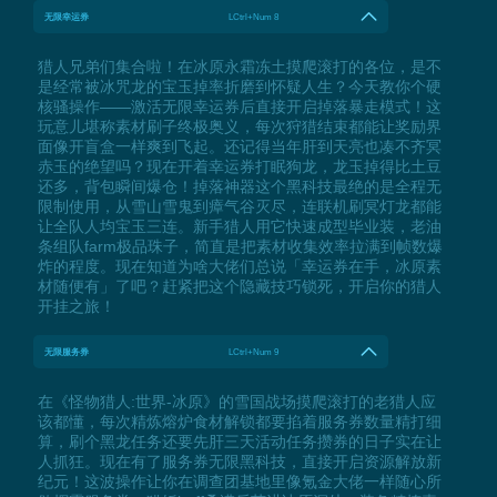
无限幸运券
LCtrl+Num 8
猎人兄弟们集合啦！在冰原永霜冻土摸爬滚打的各位，是不
是经常被冰咒龙的宝玉掉率折磨到怀疑人生？今天教你个硬
核骚操作——激活无限幸运券后直接开启掉落暴走模式！这
玩意儿堪称素材刷子终极奥义，每次狩猎结束都能让奖励界
面像开盲盒一样爽到飞起。还记得当年肝到天亮也凑不齐冥
赤玉的绝望吗？现在开着幸运券打眠狗龙，龙玉掉得比土豆
还多，背包瞬间爆仓！掉落神器这个黑科技最绝的是全程无
限制使用，从雪山雪鬼到瘴气谷灭尽，连联机刷冥灯龙都能
让全队人均宝玉三连。新手猎人用它快速成型毕业装，老油
条组队farm极品珠子，简直是把素材收集效率拉满到帧数爆
炸的程度。现在知道为啥大佬们总说「幸运券在手，冰原素
材随便有」了吧？赶紧把这个隐藏技巧锁死，开启你的猎人
开挂之旅！
无限服务券
LCtrl+Num 9
在《怪物猎人:世界-冰原》的雪国战场摸爬滚打的老猎人应
该都懂，每次精炼熔炉食材解锁都要掐着服务券数量精打细
算，刷个黑龙任务还要先肝三天活动任务攒券的日子实在让
人抓狂。现在有了服务券无限黑科技，直接开启资源解放新
纪元！这波操作让你在调查团基地里像氪金大佬一样随心所