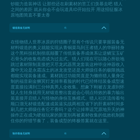
钞能力造装神话 让那些还在刷素材的苦工们羡慕去吧 猎人
之间的差距 就从你会不会玩道具ID开始拉开 用这招征服冰
原地图简直不要太香
锻造装备无材料
f5
在怪物猎人世界冰原的狩猎圈子里有个传说只要掌握装备无
材料锻造的奥义就能实现从青铜菜鸟到王者猎人的华丽转身
这个黑科技机制彻底颠覆了传统装备养成体系让逆鳞宝玉矿
石骨头的收集焦虑成为过去式。猎人们现在可以随心所欲地
跳过素材限制直接把灭尽龙武器黑龙套装这种毕业神器收入
囊中无论是永霜冻土的冰龙攻坚还是大师级任务的极限挑战
都能实现装备速成。素材跳过功能简直是为懒癌猎人量身定
制的福音刷金狮冥灯龙掉率看脸的时代已经终结装备成型速
度直接拉满到三分钟真男人全收集。想象下刚被古龙虐到怀
疑人生转身就用无材锻造整出套超会心弱点特效的暴力输出
装直接开启猎人与怪物的身份互换模式。猎人社区流传着句
顺口溜无材锻造配速成装逼实战两相宜省下的肝素材时间多
刷几把大师级任务它不香吗？这个让掉率诅咒原地升天的神
操作正在成为硬核玩家的新宠别再被素材收集的低效机制困
住你的狩猎节奏了，装备成型的终极答案就在这里。
制作装备无材料
f6