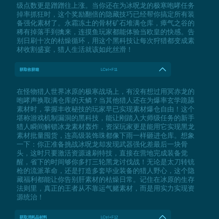
级点数更是蹭蹭往上涨。当你还在为冰呪龙的极寒咆哮任务
掉率抓狂时，这个奖励翻倍的隐藏技巧已经帮你搞定所有装
备强化素材了。永霜冻土的骨材矿石堆满仓库，瘴气之谷的
稀有掉落手到擒来，连摸鱼玩家都能体验当欧皇的快感。告
别日刷十次的枯燥循环，用这个黑科技让每次狩猎都变成素
材收割盛宴，猎人生活就该如此丝滑！
获取收获箱
LCtrl+F11
在怪物猎人世界冰原的极寒战场上，有没有想过用冥赤龙的
咆哮声换取满仓库的天鳞？当其他猎人还在为爆率玄学跪舔
素材时，掌握丰收秘技的玩家早已实现素材爆仓自由！这个
堪称游戏机制漏洞的黑科技，能让刚踏入大师级任务的新手
猎人瞬间解锁冰龙素材轰炸，资深玩家更是能用它实现黑龙
素材批量囤货，连高级装饰珠都像下雨一样砸进仓库。想象
一下：你正准备挑战冰呪龙却发现武器强化差最后一块骨
头，这时只要激活资源速刷特技，直接在营地完成装备觉
醒，省下的时间够你多打三轮黑龙讨伐战！无论是太刀转铳
枪的流派革命，还是打造多套毕业装备的猎人野心，这个隐
藏福利都能让你告别肝素材的枯燥日常。记住在冰原的生存
法则里，真正的王者从不靠运气赌素材，而是用实力实现资
源统治！
获取消耗品材料
LCtrl+F12