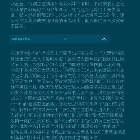
派融合。特别是遇到冰牙龙暴风冰弹幕时，多出来的回避性
能珠槽位就是你的闪避加速器，配合超会心珠打出完美弹
反。猎人老哥们都知道，这波相当于白嫖装备二次进化，让
每件防具都变成技能组合的乐高积木，配装自由度直接突破
天际线。
特殊装备无冷却
f12
在冰原大陆的狩猎战场上想要秀出丝滑连招？当冰咒龙的霜
爆连击把你逼入绝境时别慌！这款猎人圈热议的秘技能让回
避衣装的无敌帧和活力衣装的回血效果彻底摆脱冷却限制。
想象下在永霜冻土遭遇战中连续触发三次回避衣装躲过灭龙
弹级别的大招再反手接个净化衣装清除灼烧状态这种操作简
直不要太爽。资深猎人早就发现这个隐藏机制能让技能连发
频率突破常规限制无论是应对溟波龙的酸液喷射还是轰龙的
泥浆轰炸都能实现装备效果循环的完美节奏。没有漫长的冷
却倒计时困扰后玩家可以像电竞选手般打出装备刷新的流畅
combo配合捕获王的陷阱连段更是能实现教科书级的狩猎表
演。特别在大师级任务中当炎妃龙的龙脉暴走进入倒计时猎
人能通过零冷却机制无缝衔接防御buff和异常状态解除形成
攻防一体的完美轴体。这种突破游戏平衡性的玩法已在猎人
论坛引发热议让高难度讨伐战变成了展现操作艺术的舞台。
记住在冰原的极寒之地真正的猎人王者从不被CD束缚用装备
刷新机制打出让队友惊呼的操作才是制霸王道。