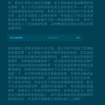
利，再也不用担心猫车扣报酬，更不用跪着刷遗迹重弩的强
化素材。猎人们可以把时间留给真正的狩猎艺术——用飞翔
爪连续撞墙制造处刑时刻，看着大灵脉玉和历战歼灭角堆满
仓库，这才是顶级猎人该有的效率！特别是太刀侠们追求的
吸血特效强化，现在能像开无双一样速通聚魔六区，用半小
时完成别人三天的素材积累，这种爽感比连续处决熔山巨兽
还要带劲！
引导之地的诱饵
LCtrl+Num 7
在怪物猎人世界冰原的引导之地，猎人们终于找到了肝素材
的终极答案！这个被老玩家称为诱导神器的机制，其实就是
把地形操控玩到极致的隐藏黑科技。当稀有古龙在营地附近
刷屏时，别再抱怨随缘刷新了，试试精准投放诱饵把金狮子
直接勾引到你预设的陷阱阵里！无论是想速刷黑龙邪眼还是
围堵钢龙，怪物流控的精髓就在于让目标怪物主动送上门。
试想一下，在开阔地带提前布置麻痹陷阱，等诱饵召唤的金
狮子落地就触发连环控制，这波操作简直比飞翔爪还丝滑。
官方虽然没明说，但这玩意儿堪称冰原版怪物召唤器，配合
引导之地的地形优势，跑图时间直接砍半。特别是组队刷素
材时，和基友分工投放不同类型诱饵，效率直接起飞。那些
还在为素材掉率发愁的猎人，这可是比装备强化更值得研究
的进阶玩法，毕竟谁不想躺着让怪物往枪口上撞呢？