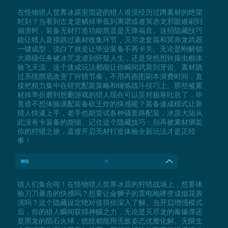
在怪物猎人世界冰原里混迹的猎人谁没经历过蹲素材的绝望
时刻？当看到古龙逆鳞掉率低到离谱或者冥赤龙邪眼难刷到
崩溃时，装备无材打造功能简直是天降福音。这招隐藏技巧
能让猎人直接跳过素材收集环节，灭尽龙套装和冥赤龙武器
一键成型，说白了就是让毕业装备不再卡关。无论是刚解锁
大师级任务被冰咒龙虐到怀疑人生，还是突然想转操虫棍体
验飞天流，这个速成玩法都能让你瞬间武装到牙齿。素材跳
过系统彻底改变了狩猎节奏，不用再跑图刷本浪费时间，直
接把精力集中在研究配装策略和锤炼战斗技巧上。那些被素
材掉率折磨到想删游戏的猎人现在可以笑对极寒吐息了，毕
竟谁不想体验满配装备砍王炸的快感呢？装备速成模式让新
猎人快速上手，老手也能尝试各种骚套路配装，冰原大陆从
此没有卡装备的烦恼。记住这个隐藏技巧：别再被素材绑架
你的狩猎之旅，直接开启无材打造体验全新玩法才是正经
事！
增强
f7
猎人们集合啦！在怪物猎人世界冰原的狩猎战场上，想要体
验刀刀暴击的快感吗？想要让金狮子的雷电咆哮变成烟花表
演吗？这个隐藏设定绝对值得你深入了解。当开启增强模式
后，你的猎人瞬间获得神赐之力，无论是灭尽龙的毒爆弹还
是黑龙的陨石火球，统统都能用无敌姿态优雅化解。无限生