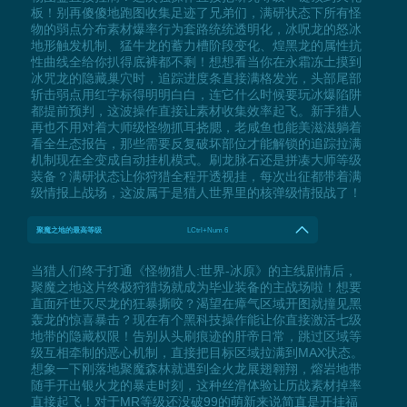
板！别再傻傻地跑图收集足迹了兄弟们，满研状态下所有怪
物的弱点分布素材爆率行为套路统统透明化，冰呪龙的怒冰
地形触发机制、猛牛龙的蓄力槽阶段变化、煌黑龙的属性抗
性曲线全给你扒得底裤都不剩！想想看当你在永霜冻土摸到
冰咒龙的隐藏巢穴时，追踪进度条直接满格发光，头部尾部
斩击弱点用红字标得明明白白，连它什么时候要玩冰爆陷阱
都提前预判，这波操作直接让素材收集效率起飞。新手猎人
再也不用对着大师级怪物抓耳挠腮，老咸鱼也能美滋滋躺着
看全生态报告，那些需要反复破坏部位才能解锁的追踪拉满
机制现在全变成自动挂机模式。刷龙脉石还是拼凑大师等级
装备？满研状态让你狩猎全程开透视挂，每次出征都带着满
级情报上战场，这波属于是猎人世界里的核弹级情报战了！
聚魔之地的最高等级
LCtrl+Num 6
当猎人们终于打通《怪物猎人:世界-冰原》的主线剧情后，
聚魔之地这片终极狩猎场就成为毕业装备的主战场啦！想要
直面歼世灭尽龙的狂暴撕咬？渴望在瘴气区域开图就撞见黑
轰龙的惊喜暴击？现在有个黑科技操作能让你直接激活七级
地带的隐藏权限！告别从头刷痕迹的肝帝日常，跳过区域等
级互相牵制的恶心机制，直接把目标区域拉满到MAX状态。
想象一下刚落地聚魔森林就遇到金火龙展翅翱翔，熔岩地带
随手开出银火龙的暴走时刻，这种丝滑体验让历战素材掉率
直接起飞！对于MR等级还没破99的萌新来说简直是开挂福