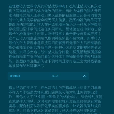
在怪物猎人世界冰原的狩猎战场中有什么能让猎人化身永动
机？答案就是激活体力无敌的秘技！当耐力爆棚的猎人开启
永动机模式后无论是双刀鬼人乱舞的贴脸输出还是弓箭蓄力
射击的暴力美学都能全程无压力施展。跑图神器的称号可不
是白叫的这招能让猎人在冰原地图里像迅龙一样永不停歇地
穿梭雪山沼泽瞬间抵达任务刷新点。想体验全程冲刺追击金
狮子的极限操作？想用大剑连续蓄力斩击把怪兽砍成碎渣？
这个让猎人彻底告别喘气期的神技简直不要太爽。新手猎人
最怕的耐力管理难题直接迎刃而解开启无限耐力后所有动作
指令都能随心所欲释放再也不用担心闪避空窗期被怪兽偷袭
菊花。永霜冻土追击战中猎人能像猎物一样灵活翻滚腾挪全
程保持输出节奏怪物们看到这种体力怪物怕是要连夜加练体
能。跑图效率直接起飞省下的时间足够打造三套大师级装备
这波操作绝对稳赚不亏！
最大锋利度
Num 3
猎人兄弟们注意了！在永霜冻土的狩猎战场上想要刀刀暴击
不弹刀？掌握最大锋利度的隐藏技巧绝对能让你的输出爆
炸！当你的太刀/大剑撞上黑角龙的钢化鳞片，绿色锋利度简
直就是弹刀地狱。这时候你需要把锋利度条直接拉满到紫斩
境界，配合利刃珠和强化果实的骚操作，让武器伤害加成直
接起飞。想象下在冰牙龙暴走时，别人还在疯狂按R键磨