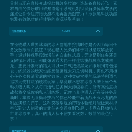
骨材点现在直接变成提款机效率拉满打造装备直接起飞！素
材自由的快乐谁用谁知道这个系统机制彻底解决掉率玄学的
痛点让你专注狩猎快感不用再当跑图苦力！冰原黑科技功能
实测有效绝对值得体验的资源获取革命！
无限任务次数
LCtrl+F4
在怪物猎人世界冰原的冰天雪地中狩猎时你是否因为每日任
务次数限制而抓狂？现在猎人兄弟们终于可以彻底解放双
手！通过特殊手段激活任务自由模式后，无论是刷任务还是
无限循环讨伐，都能像速通大佬一样连续挑战冥赤龙或黑
龙。想要肝素材的猎人可以一口气把煌黑龙邪眼刷到背包爆
仓，练武器的玩家也能反复磨练太刀见切时机，再也不用担
心任务次数清零后的挫败感。这种突破常规的玩法特别适合
追求无伤打法的硬核玩家，毕竟谁不想在冰原大陆上当个永
动机猎人呢？从每日活动任务到大师级委托，所有高难度挑
战都将变成你的私人训练场。记住当其他猎人还在等任务刷
新时，掌握无限循环技巧的你已经能带着历战王灭尽龙的战
利品满载而归了。这种突破常规的狩猎体验绝对能让素材掉
率低到让人崩溃的古龙任务变得爽到飞起，毕竟在怪物猎人
世界冰原里，真正的猎人从不需要看次数计数器的眼色行
事！
最大随从等级
LCtrl+F5