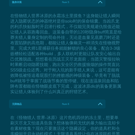
隐身衣装
Num 5
在怪物猎人世界冰原的永霜冻土里摸鱼？这身能让猎人瞬间
进入隐匿状态的神器绝对是你solo时的保命锦囊。当凶爪龙
的利爪快贴脸时开启潜行模式，不仅能完美规避仇恨值还能
让猎人从容跑毒回血。这装备自带的120秒隐身buff简直是给
莽夫猎人量身定制的苟命外挂，无论是血量见底磨刀时还是
布置陷阱的高危期，都能让猎人像幽灵一样消失在怪物视野
里。完成大师1星捕获任务就能解锁的良心装备，配合3-3镶
嵌槽轻松适配各种build，多人联机时更能让队友安心输出自
己优雅脱战。想想看在历战王灭尽龙面前，当团灭警报拉响
时果断启动隐匿技能，跑出安全区扔救援狼烟的操作简直比
SSS级走位还秀。对于刚入坑的新手猎人来说，这可是能有
效降低被怪追着屁股打的挫败感的神级装备，毕竟有了脱战
buff就等于掌握了战场节奏的暂停键。现在连温泉回血和陷
阱布置都能在怪物眼皮底下完成，这波冰原dlc的装备更新属
实让猎人体验到了什么叫真正的狩猎艺术。
无限物品
Num 6
在《怪物猎人:世界-冰原》这片危机四伏的冻土里，想要单
刷灭尽龙又怕道具告急？想体验弹药无忧的暴力输出流却卡
在素材收集？现在只要激活这个隐藏设定，你的道具栏和仓
库瞬间开启永动机模式！无限道具系统让你在冰原联机开黑