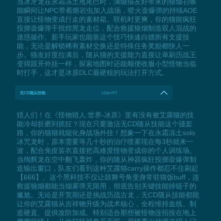
当冰牙龙在永霜冻土甩尾巴时，满级猫友好带来的狼烟召唤
能瞬间让NPC带着熔岩虫加入战场，喷火壶爆弹的持续AOE
直接让怪物变成行走的素材箱。联机时更爽，你的猫能疯狂
投掷壶爆弹干扰煌黑龙走位，配合救援狼烟制造双人混战的
迷惑操作。新手玩家也能靠这个技巧快速白嫖所有支援技
能，无论是解锁稀有素材交换还是特殊任务奖励都快人一
步。猫友好度拉满后，随从猫的支援能力直接让单刷历战王
变得跟开外挂一样，探索地图时还能顺便收服小型怪物当临
时打手，这才是冰原DLC最硬核的玩法打开方式。
无CD随从技能
LCtrl+F7
猎人们！在《怪物猎人:世界-冰原》里有没有被艾露猫的技
能冷却折磨到抓狂？现在只要激活无CD随从技能这个骚套
路，你的猫猫就能化身战场外挂！想象一下在永霜冻土solo
冰咒龙时，原本需要等几十秒的治疗喷雾现在每3秒就来一
波，配合免疫装衣直接把高难度怪物变成你的个人训练场。
当绚辉龙在空中翻飞轰炸，你的随从神器疯狂投掷壶爆弹制
造输出窗口，队友们看到这种艾露猫carry操作都忍不住刷起
【666】。这个黑科技不仅让鼓舞号角变身常驻猫饭buff，连
救援狼烟都能当烟雾弹无限用，彻底告别关键技能掉链子的
尴尬。无论是开荒期还是挑战历战古龙，无CD随从技能都能
让你的艾露猫从吉祥物升级为战术核心，全程维持血线、制
造硬直、提供攻防加成。特别适合那些被怪物连招按在地上