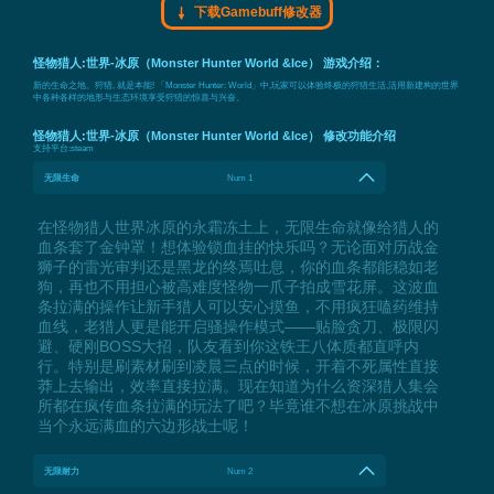
下载Gamebuff修改器
怪物猎人:世界-冰原（Monster Hunter World &Ice） 游戏介绍：
新的生命之地。狩猎, 就是本能! 「Monster Hunter: World」中,玩家可以体验终极的狩猎生活,活用新建构的世界
中各种各样的地形与生态环境享受狩猎的惊喜与兴奋。
怪物猎人:世界-冰原（Monster Hunter World &Ice） 修改功能介绍
支持平台:
steam
无限生命
Num 1
在怪物猎人世界冰原的永霜冻土上，无限生命就像给猎人的
血条套了金钟罩！想体验锁血挂的快乐吗？无论面对历战金
狮子的雷光审判还是黑龙的终焉吐息，你的血条都能稳如老
狗，再也不用担心被高难度怪物一爪子拍成雪花屏。这波血
条拉满的操作让新手猎人可以安心摸鱼，不用疯狂嗑药维持
血线，老猎人更是能开启骚操作模式——贴脸贪刀、极限闪
避、硬刚BOSS大招，队友看到你这铁王八体质都直呼内
行。特别是刷素材刷到凌晨三点的时候，开着不死属性直接
莽上去输出，效率直接拉满。现在知道为什么资深猎人集会
所都在疯传血条拉满的玩法了吧？毕竟谁不想在冰原挑战中
当个永远满血的六边形战士呢！
无限耐力
Num 2