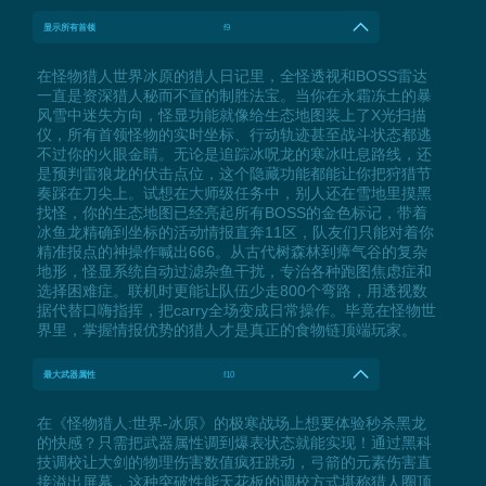
显示所有首领
f9
在怪物猎人世界冰原的猎人日记里，全怪透视和BOSS雷达
一直是资深猎人秘而不宣的制胜法宝。当你在永霜冻土的暴
风雪中迷失方向，怪显功能就像给生态地图装上了X光扫描
仪，所有首领怪物的实时坐标、行动轨迹甚至战斗状态都逃
不过你的火眼金睛。无论是追踪冰呪龙的寒冰吐息路线，还
是预判雷狼龙的伏击点位，这个隐藏功能都能让你把狩猎节
奏踩在刀尖上。试想在大师级任务中，别人还在雪地里摸黑
找怪，你的生态地图已经亮起所有BOSS的金色标记，带着
冰鱼龙精确到坐标的活动情报直奔11区，队友们只能对着你
精准报点的神操作喊出666。从古代树森林到瘴气谷的复杂
地形，怪显系统自动过滤杂鱼干扰，专治各种跑图焦虑症和
选择困难症。联机时更能让队伍少走800个弯路，用透视数
据代替口嗨指挥，把carry全场变成日常操作。毕竟在怪物世
界里，掌握情报优势的猎人才是真正的食物链顶端玩家。
最大武器属性
f10
在《怪物猎人:世界-冰原》的极寒战场上想要体验秒杀黑龙
的快感？只需把武器属性调到爆表状态就能实现！通过黑科
技调校让大剑的物理伤害数值疯狂跳动，弓箭的元素伤害直
接溢出屏幕，这种突破性能天花板的调校方式堪称猎人圈顶