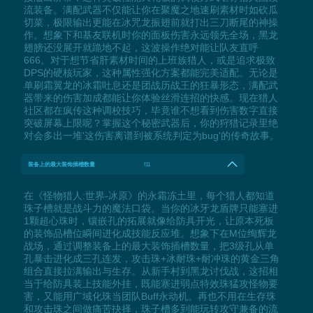
流装备。满配武器不仅能让你在聚魔之地速刷素材时如砍瓜
切菜，极限输出更能在冰咒龙振翅前就打出三刀断尾的神操
作。想象下和基友联机时你的面板伤害永远领先全场，黑龙
翅膀还没展开就跪地不起，这波操作绝对能让队友直呼
666。对于想节省肝素材时间的上班族猎人，或是追求极致
DPS的硬核玩家，这种属性强化方案都能完美适配。无论是
单刷霜翼龙的冰霜吐息还是团战历战王的狂暴形态，满配武
器带来的伤害加成都能让你体验丝滑连招的快感。现在猎人
社区都在疯传这种调校技巧，毕竟谁不想看到伤害数字直接
突破屏幕上限呢？掌握这个秘密武器后，你的狩猎记录里绝
对会多出一堆'这伤害离谱到被系统判定为bug'的传奇故事。
装备上的最大装饰插槽数量
f11
在《怪物猎人:世界-冰原》的永霜冻土里，每个猎人都知道
珠子槽就是战斗力的魔法口袋。当你的冰牙龙盾牌只能塞进
1颗超心珠时，镶嵌孔的拓展就像给防具开光，让原本死板
的装饰品槽位瞬间进化成技能反应堆。想象下在M位绚辉龙
战场，通过调整装备上的最大装饰插槽数量，把3级孔从单
孔暴击进化成三孔连发，攻击珠+冰耐珠+耐冲珠的黄金三角
组合直接拉满输出与生存。从新手村到黑龙讨伐战，这招相
当于给防具装上技能外挂，既能塞进弱点特效珠猛攻怪物要
害，又能用广域化珠当团队Buff永动机。再也不用在生存珠
和攻击珠之间做痛苦抉择，珠子槽多到能玩转攻守兼备的流