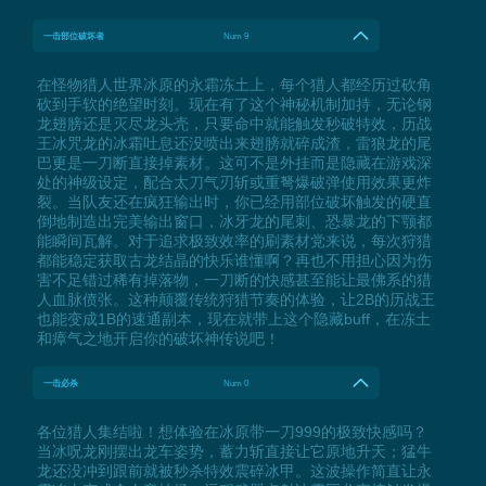
一击部位破坏者
Num 9
在怪物猎人世界冰原的永霜冻土上，每个猎人都经历过砍角
砍到手软的绝望时刻。现在有了这个神秘机制加持，无论钢
龙翅膀还是灭尽龙头壳，只要命中就能触发秒破特效，历战
王冰咒龙的冰霜吐息还没喷出来翅膀就碎成渣，雷狼龙的尾
巴更是一刀断直接掉素材。这可不是外挂而是隐藏在游戏深
处的神级设定，配合太刀气刃斩或重弩爆破弹使用效果更炸
裂。当队友还在疯狂输出时，你已经用部位破坏触发的硬直
倒地制造出完美输出窗口，冰牙龙的尾刺、恐暴龙的下颚都
能瞬间瓦解。对于追求极致效率的刷素材党来说，每次狩猎
都能稳定获取古龙结晶的快乐谁懂啊？再也不用担心因为伤
害不足错过稀有掉落物，一刀断的快感甚至能让最佛系的猎
人血脉偾张。这种颠覆传统狩猎节奏的体验，让2B的历战王
也能变成1B的速通副本，现在就带上这个隐藏buff，在冻土
和瘴气之地开启你的破坏神传说吧！
一击必杀
Num 0
各位猎人集结啦！想体验在冰原带一刀999的极致快感吗？
当冰呪龙刚摆出龙车姿势，蓄力斩直接让它原地升天；猛牛
龙还没冲到跟前就被秒杀特效震碎冰甲。这波操作简直让永