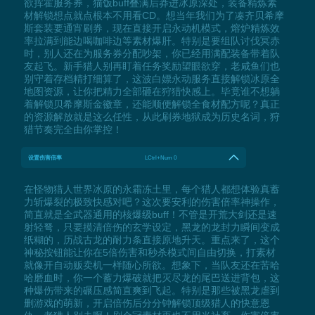
欲挥霍服务券，猫饭buff叠满后莽进冰原深处，装备精炼素
材解锁想点就点根本不用看CD。想当年我们为了凑齐贝希摩
斯套装要通宵刷券，现在直接开启永动机模式，熔炉精炼效
率拉满到能边喝咖啡边等素材爆肝。特别是要组队讨伐冥赤
时，别人还在为服务券分配吵架，你已经用满配装备带着队
友起飞。新手猎人别再盯着任务奖励望眼欲穿，老咸鱼们也
别守着存档精打细算了，这波白嫖永动服务直接解锁冰原全
地图资源，让你把精力全部砸在狩猎快感上。毕竟谁不想躺
着解锁贝希摩斯金徽章，还能顺便解锁全食材配方呢？真正
的资源解放就是这么任性，从此刷券地狱成为历史名词，狩
猎节奏完全由你掌控！
设置伤害倍率
LCtrl+Num 0
在怪物猎人世界冰原的永霜冻土里，每个猎人都想体验真蓄
力斩爆裂的极致快感对吧？这次要安利的伤害倍率神操作，
简直就是全武器通用的核爆级buff！不管是开荒大剑还是速
射轻弩，只要摸清倍伤的玄学设定，黑龙的龙封力瞬间变成
纸糊的，历战古龙的耐力条直接原地升天。重点来了，这个
神秘按钮能让你在5倍伤害和秒杀模式间自由切换，打素材
就像开自动贩卖机一样随心所欲。想象下，当队友还在苦哈
哈磨血时，你一个蓄力爆破就把灭尽龙的尾巴送进背包，这
种爆伤带来的碾压感简直爽到飞起。特别是那些被黑龙虐到
删游戏的萌新，开启倍伤后分分钟解锁顶级猎人的快意恩