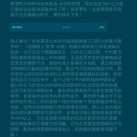
查资料片的时间去体验真·永动机狩猎，现在知道为什么大佬
们都在说这是冰原版外挂了吧？真香警告！这波资源全开直
接开启无脑输出时代，爽到停不下来！
最大暴击
Num 8
猎人集结！在永霜冻土的冰封战场想体验刀刀烈火的暴力美
学吗？《怪物猎人:世界-冰原》的爆击黑科技让你化身输出
机器！当开启这个隐藏秘技后，你的太刀居合斩、大剑蓄力
挥砍将彻底摆脱会心率的枷锁，无论是冥赤龙的逆鳞挑战还
是黑龙的极限讨伐，都能化身人形暴伤永动机。通过精准锁
定怪物弱点触发的暴伤特效，配合气刃连斩的视觉冲击，那
些曾经让你刮痧到崩溃的古龙种现在都能被轻松肢解。特别
是历战王讨伐任务中，这个让每个平A都带感的神级设定，
能让你在飞爪软化后的倒地追击阶段打出无双割草的快感。
从新手村到大师级副本，爆击强化带来的不仅是伤害数字的
暴增，更是操作容错率的革命性提升。那些因为暴击率不达
标而错失弱点三区的遗憾？现在你的每个居合斩都自带会心
特效，连翔虫技能都能完美衔接爆击连段。猎人公会的顶尖
操虫棍玩家用数据实测证明，这项改动能让素材收集效率提
升40%以上，无论是速刷冰呪龙的结晶还是冥赤龙的逆鳞，
现在都能像切豆腐般丝滑流畅。记住在霜翼龙展翅瞬间开启
技能，配合肉质观测的精准走位，你的输出面板将突破天
际！