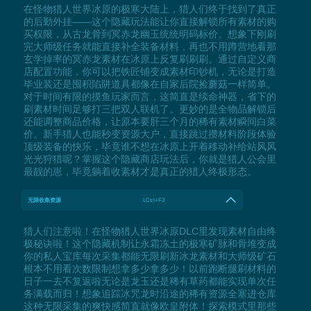
在怪物猎人世界冰原的极寒大陆上，猎人们终于找到了真正
的后勤外挂——这个隐藏玩法能让你直接解锁所有素材的购
买权限，从古龙骨到冥赤龙幽玉统统明码标价。想象下刚刷
完大师级任务就能直接补全装备材料，再也不用蹲营地看那
玄学掉率的冥赤龙素材在冰原上反复刷刷刷。通过自定义商
店配置功能，你可以把铁匠铺变成素材印钞机，无论是打造
毕业装还是囤积陷阱道具都像在自家后院捡蘑菇一样简单。
对于时间有限的摸鱼玩家而言，这简直是续命神器，省下的
刷素材时间足够打三把双人联机了。更妙的是全物品解锁后
还能调整商品价格，让原本要肝三个月的稀有素材瞬间白菜
价。新手猎人也能秒变资源大户，直接跳过攒材料阶段体验
顶级装备的快乐，毕竟谁不想在冰原上开着移动补给站风风
光光狩猎呢？掌握这个隐藏商店玩法后，你就是猎人公会里
最靓的崽，毕竟躺着收素材才是真正的猎人终极形态。
无限收集资源
LCtrl+F3
猎人们注意啦！在怪物猎人世界冰原DLC里发现素材自由终
极秘诀啦！这个隐藏机制让永霜冻土的极寒矿脉和骨堆变成
你的私人宝库每次采集都能无限刷新冰龙素材和大师级矿石
根本不用看次数限制想拿多少拿多少！以前跑断腿刷材料的
日子一去不复返啦无论是龙玉还是稀有草药都能实现单次任
务满载而归！想象追踪冰咒龙时沿途的稀有资源全塞进仓库
这种无限采集的爽快感简直就像欧皇附体！探索模式里那些