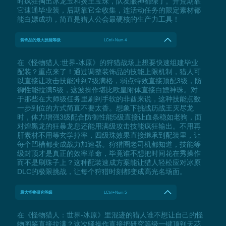
时疯狂掏出冰龙玉和炎王宝珠，队友眼神都绿了。开荒期靠
它速通毕业装，后期靠它全收集，连活动任务的限定素材都
能白嫖成功，简直是猎人公会最硬核的生产力工具！
装饰品的最大技能等级
LCtrl+Num 4
在《怪物猎人:世界-冰原》的狩猎战场上想要快速组建毕业
配装？重点来了！通过调整装饰品的技能上限机制，猎人可
以直接让攻击技能冲到7级满格，弱点特效直接顶配3级，防
御性能拉满5级，这波操作堪比欧皇附体直接白嫖神珠。对
于那些在大师级任务里刷到手软的非酋来说，这种技能点数
一步到位的方式简直不要太香。想象下挑战历战王灭尽龙
时，体力增强3级配合防御性能5级直接让血条稳如老狗，面
对煌黑龙的狂暴龙息还能用满级攻击技能疯狂输出。不用再
肝素材不用等玄学掉率，四级珠效果直接继承到配装里，让
每个凹槽都变成战力加速器。狩猎圈老司机都知道，技能等
级封顶才是真正的效率革命，毕竟谁不想把时间花在秀操作
而不是刷珠子上？这种配装速成方案能让猎人轻松应对冰原
DLC的极限挑战，让每个狩猎时刻都变成高光名场面。
最大怪物研究等级
LCtrl+Num 5
在《怪物猎人：世界-冰原》里混迹的猎人谁不想让自己的怪
物图鉴直接拉满？这次骚操作直接把研究等级一键顶到天花