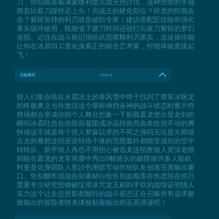
刀，你却能靠着满紫锋利度完成无伤讨伐，这种丝滑的手感
简直比双刀踩怪还上头！历战王的硬化部位？碎龙的防御反
击？紫斩加持的利刃就是破防专家！建议搭配匠技能和强化
果实循环使用，既能省下磨刀时间还能打出拔刀紫斩的梦幻
连招。记住在战斗前记得给武器喂颗利刃果实，这波操作能
让你在冰原DLC里化身真正的斩击艺术家，狩猎体验直接起
飞！
无敌模式
Num 4
猎人们集合啦在永霜冻土的暴风雪中终于找到了莽穿冰呪龙
的终极奥义当你激活这个堪称神挡杀神的战斗状态时整片狩
猎场都会变成你的个人舞台想象一下贴脸轰龙使出登龙剑的
瞬间冰霜吐息在你面前凝固成冰晶特效而血条纹丝不动的爽
快感这不就是每个猎人梦寐以求的不死之身吗无论是大师级
古龙的暴怒连招还是特殊个体的范围轰炸都能变成你的空中
转转乐。新手猎人再也不用担心被迅龙连招教做人资深老猎
则能在轰龙的龙车突袭中秀出0帧抓头的极限操作多人联机
时更是化身团队人形沙包用抓牢动作给队友创造完美输出窗
口。告别翻车现场告别素材白给告别血瓶库存焦虑现在你只
需要专注研究怪物破绽用冰咒龙玉刷到手软的战绩证明猎人
实力这个让全息投影都颤抖的战斗姿态正在召唤所有追求极
致输出的冒险者快来体验贴脸输出的至高浪漫吧！