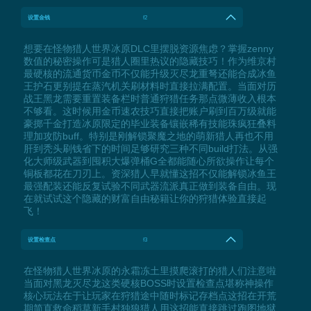
设置金钱
f2
想要在怪物猎人世界冰原DLC里摆脱资源焦虑？掌握zenny
数值的秘密操作可是猎人圈里热议的隐藏技巧！作为维京村
最硬核的流通货币金币不仅能升级灭尽龙重弩还能合成冰鱼
王护石更别提在蒸汽机关刷材料时直接拉满配置。当面对历
战王黑龙需要重置装备栏时普通狩猎任务那点微薄收入根本
不够看。这时候用金币速农技巧直接把账户刷到百万级就能
豪掷千金打造冰原限定的毕业装备镶嵌稀有技能珠疯狂叠料
理加攻防buff。特别是刚解锁聚魔之地的萌新猎人再也不用
肝到秃头刷钱省下的时间足够研究三种不同build打法。从强
化大师级武器到囤积大爆弹桶G全都能随心所欲操作让每个
铜板都花在刀刃上。资深猎人早就懂这招不仅能解锁冰鱼王
最强配装还能反复试验不同武器流派真正做到装备自由。现
在就试试这个隐藏的财富自由秘籍让你的狩猎体验直接起
飞！
设置检查点
f3
在怪物猎人世界冰原的永霜冻土里摸爬滚打的猎人们注意啦
当面对黑龙灭尽龙这类硬核BOSS时设置检查点堪称神操作
核心玩法在于让玩家在狩猎途中随时标记存档点这招在开荒
期简直救命稻草新手村独狼猎人用这招能直接跳过跑图地狱