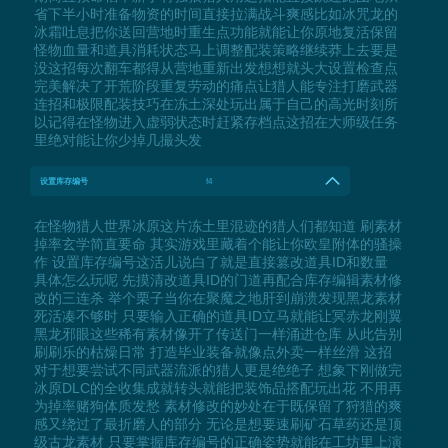
省下半小时准备物资的时间直接拉满战斗爽感比如冰咒龙的
冰霜吐息把你送回营地时重生点功能就能让你原地复活保留
怪物血量和道具消耗状态马上调整配装策略继续莽上去要是
没这招每次翻车都得从营地重新出发想想就头大设置检查点
完美解决了开荒阶段重复劳动的痛点让猎人能专注打磨武器
连招和极限配装技巧在冻土深处玩出属于自己的高光时刻所
以记得在怪物进入虚弱状态时赶紧存档点这招在大师级任务
里绝对能让你少掉几撮头发
设置库存编号
f4
在怪物猎人世界冰原这片冻土里混迹的猎人们都知道 刷素材
掉率玄学简直要命 其实游戏里藏着个能让你欧皇附体的骚操
作 设置库存编号这活儿说白了就是直接篡改道具ID和数量
具体怎么玩呢 先摸清改道具ID的门道再配合库存编辑素材修
改的三连杀 举个栗子当你在聚魔之地肝到崩溃发现黑龙素材
死活凑不够时 只要输入正确的道具ID立马就能让冥赤龙刚翼
黑龙邪眼这些稀有素材像开了传送门一样涌进仓库 从此告别
刷刷乐的枯燥日常 打造毕业装备就像点外卖一样丝滑 这招
对于想要尝试不同武器流派的猎人更是绝绝子 想象下刚做完
冰原DLC的全收集成就转头就能把装饰品搭配玩出花 不用再
为掉率赌狗体质发愁 素材修改的妙处在于既保留了狩猎的爽
感又绕过了最折磨人的部分 无论是想要速刷矿石草药还是顶
级古龙素材 只要掌握库存编号的正确姿势就能在工坊里上演