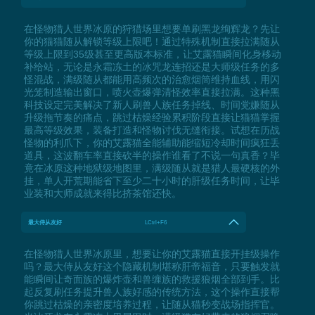
在怪物猎人世界冰原的狩猎场里想要单刷黑龙绚辉龙？先让
你的猫猫随从解锁等级上限吧！通过特殊机制直接拉满随从
等级上限到35级甚至更高版本标准，让艾露猫瞬间化身移动
补给站，无论是永霜冻土的冰咒龙连招还是大师级任务的多
怪混战，满级随从都能用高频次的治愈烟筒维持血线，用闪
光笼制造输出窗口，喷火壶爆弹清怪效率直接拉满。这种黑
科技设定完美解决了新人刷兽人族任务掉线、时间党嫌随从
升级拖节奏的痛点，跳过枯燥经验累积阶段直接让猫猫掌握
最高等级效果，装备打造和怪物讨伐无缝衔接。试想在历战
怪物的利爪下，你的艾露猫全能辅助能缩短冷却时间疯狂丢
道具，这波翻车率直接砍半的操作谁看了不说一句真香？毕
竟在冰原这种地狱级地图里，满级随从就是猎人最硬核的外
挂，单人开荒期能省下至少二十小时的肝级任务时间，让毕
业装和大师成就来得比挤茶馆还快。
最大侍从友好
LCtrl+F6
在怪物猎人世界冰原里，想要让你的艾露猫直接开挂级操作
吗？最大侍从友好这个隐藏机制堪称肝帝福音，只要触发就
能瞬间让奇面族的爆炸壶和兽缠族的救援狼烟全部到手。比
起反复刷任务提升兽人族好感的传统方法，这个操作直接帮
你跳过枯燥的亲密度培养过程，让随从猫秒变战场指挥官。