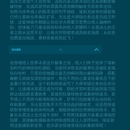
霜冻土变成个人竞技场，远程武器点射冰霜巨龙直接触发爆
破特效，近战武器劈砍霜翼风漂龙瞬间触发无双割草连招。
别再为掉率感人的眼罩龙肝到手抽筋，速刷龙脉骨的骚套路
已经让素材仓库疯狂扩容。无论是大师级任务还是历战王狩
猎，这套神操作都能让你在冰火两重天里秀出猎人巅峰时
刻。想体验刀刀暴击箭箭秒杀的猎人荣耀吗？永霜冻土的王
者之路从这里开启，让每次狩猎都变成高能名场面，从此告
别磨血拉锯战，素材装备统统起飞！
轻松捕获
f1
在怪物猎人世界冰原这片极寒之地，猎人们终于迎来了堪称
划时代的神技轻松捕获。当面对冰呪龙的极寒吐息被队友疯
狂白给时，只需在怪物露出疲态的瞬间甩出麻痹陷阱，搭配
麻醉玉就能实现秒抓操作，再也不用担心轰龙狂暴状态下的
血量计算失误。这个机制彻底改写了大师等级任务的生存法
则，让速捕冰原霸主成为可能，联机开荒时甚至能用落穴陷
阱达成陷阱直通效果，直接把狂暴怪物变成素材快递员。新
手猎人不用再为精准削韧头疼，肝帝们也能像开自动挂机一
样刷素材，无论是想集齐灭尽龙结晶的硬核党，还是想快速
获取骨锤装备的休闲玩家，都能体验到丝滑捕获的快乐。想
象在永霜冻土追击猛牛龙时，不用再顶着耐力条暴走满地挖
陷阱，直接触发捕获条件的快感简直让人直呼666。现在就
用这套捕获新姿势，把冰原全怪物变成你的素材库吧！