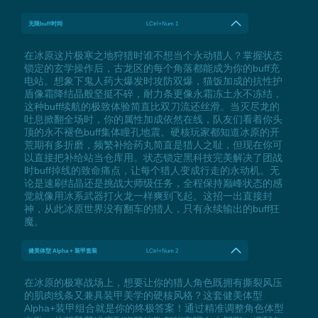
无限buff时间
LCtrl+Num 1
在冰原这片极寒之地狩猎时谁不想当个永动猎人？掌握状态
锁定的玄学操作后，古龙区的每个角落都能成为你的buff充
电站。想象下鬼人药大爆发时攻防双爆，猫饭加成的抗性护
盾像霜降结晶般坚挺不碎，耐力条更像永霜冻土永不冻结，
这种buff续航的极致体验简直比双刀流还丝滑。当灭尽龙的
吐息掀翻全场时，你的属性加成依然在线，队友们看着你头
顶的永不褪色buff集体瞳孔地震。硬核玩家都知道冰原的开
荒期有多折磨，频繁补给药丸简直是猎人之耻，但现在你可
以直接把补给站当仓库用。状态锁定黑科技完美解决了团战
时buff掉线的致命痛点，让每个猎人变成行走的永动机。无
论是速刷结晶还是挑战大师级任务，全程保持巅峰状态的感
觉就像用冰系武器打火龙一样爽到飞起。这招一出直接封
神，从此冰原世界没有翻车的猎人，只有永续输出的buff狂
魔。
健美体型 Alpha + 装甲套装
LCtrl+Num 2
在冰原的极寒战场上，想要让你的猎人角色既拥有撕裂风压
的肌肉线条又兼具装甲美学的硬核风格？这套健美体型
Alpha+装甲组合就是你的终极答案！通过精准调整角色体型