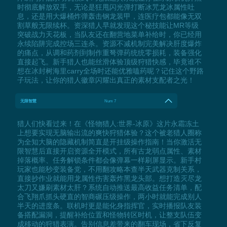
时彻底解放双手，无论是狂甩闪光弹打断冰咒龙冰属性吐
息，还是用大爆桶炸弹轰击钢龙装甲，连医疗包都能像无双
割草般无限续杯。资深猎人早就发现这个秘技能让MR等级
突破战力天花板，当队友还在翻营地菜单补给时，你已经用
永续陷阱完成控场三连杀。资源不减机制完美解决肝度爆炸
的痛点，从调和药剂到制作重弩弹药统统零损耗，装备强化
直接起飞。新手猎人也能丝滑体验顶级狩猎快感，毕竟谁不
想在冰封树海里carry全场时还能优雅嗑药呢？记住这个野路
子玩法，让你的猎人徽章闪耀出真正的素材支配者之光！
无限智慧
Num 7
猎人们快看过来！在《怪物猎人:世界-冰原》这片永霜冻土
上想要实现无脑输出流的爽快狩猎体验？这个被老猎人圈称
为全知大脑的隐藏机制简直是开挂级操作指南！当你激活无
限智慧后直接开启资源全开模式，所有古龙弱点属性、素材
掉落概率、任务解锁条件都会像弹幕一样刷屏显示。新手村
玩家也能秒变装备党，不用翻攻略本查半天武器克制关系，
直接抄作业就能用龙属性伤害轰炸黑龙头部。想打造灭尽龙
太刀又嫌刷素材太肝？系统自动推送最高收益任务清单，配
合飞翔爪抓头硬直的智商碾压级操作，两小时就能完成别人
半天的进度条。联机时更是能化身指挥官，实时播报队友装
备搭配漏洞，提醒补给位置和怪物转区时机，让整支队伍变
成移动的狩猎表演。告别信息差带来的翻车现场，省下反复