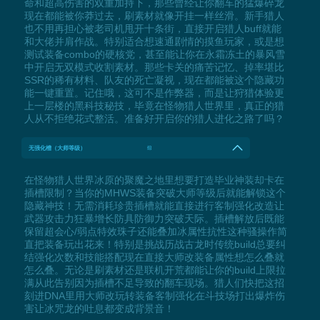
命和超高伤害的双重加持下，那些曾经让你翻车的猛爆碎龙
现在都能被你莽过去，刷素材就像开挂一样丝滑。新手猎人
也不用再担心被老司机甩开十条街，直接开启猎人buff就能
和大佬并肩作战。特别适合想速通剧情的摸鱼玩家，或是想
测试装备combo的硬核党，甚至能让你在永霜冻土的暴风雪
中开启无双模式收割素材。那些卡关的痛苦记忆、掉率堪比
SSR的稀有材料、队友的死亡凝视，现在都能被这个隐藏功
能一键重置。记住哦，这可不是作弊器，而是让狩猎体验更
上一层楼的黑科技秘技，毕竟在怪物猎人世界里，真正的猎
人从不拒绝花式整活。准备好开启你的猎人进化之路了吗？
无强化槽（大师等级）
f8
在怪物猎人世界冰原的聚魔之地里想要打造毕业神装却卡在
插槽限制？当你的MHWS装备突破大师等级后就能解锁这个
隐藏神技！无需消耗珍贵插槽就能直接进行客制强化改造让
武器攻击力狂暴增长防具防御力突破天际。插槽解放后既能
保留超会心/弱点特效珠子还能叠加冰属性抗性这种骚操作简
直把装备玩出花来！特别是挑战历战古龙时传统build总要纠
结强化次数和技能搭配现在直接大师改装备属性想怎么叠就
怎么叠。无论是刷素材还是联机开荒都能让你的build上限拉
满从此告别因为插槽不足导致的翻车现场。猎人们快把这招
刻进DNA里用大师改玩转装备客制强化在斗技场打出爆炸伤
害让冰咒龙的吐息都变成背景音！