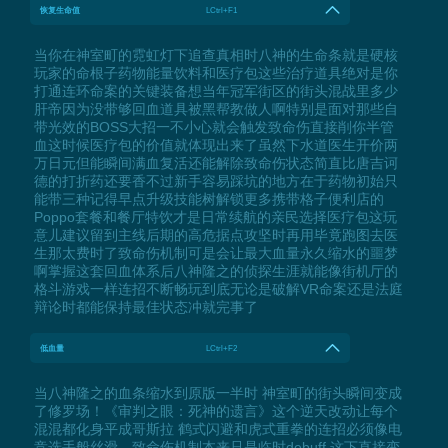
恢复生命值
LCtrl+F1
当你在神室町的霓虹灯下追查真相时八神的生命条就是硬核
玩家的命根子药物能量饮料和医疗包这些治疗道具绝对是你
打通连环命案的关键装备想当年冠军街区的街头混战里多少
肝帝因为没带够回血道具被黑帮教做人啊特别是面对那些自
带光效的BOSS大招一不小心就会触发致命伤直接削你半管
血这时候医疗包的价值就体现出来了虽然下水道医生开价两
万日元但能瞬间满血复活还能解除致命伤状态简直比唐吉诃
德的打折药还要香不过新手容易踩坑的地方在于药物初始只
能带三种记得早点升级技能树解锁更多携带格子便利店的
Poppo套餐和餐厅特饮才是日常续航的亲民选择医疗包这玩
意儿建议留到主线后期的高危据点攻坚时再用毕竟跑图去医
生那太费时了致命伤机制可是会让最大血量永久缩水的噩梦
啊掌握这套回血体系后八神隆之的侦探生涯就能像街机厅的
格斗游戏一样连招不断畅玩到底无论是破解VR命案还是法庭
辩论时都能保持最佳状态冲就完事了
低血量
LCtrl+F2
当八神隆之的血条缩水到原版一半时 神室町的街头瞬间变成
了修罗场！《审判之眼：死神的遗言》这个逆天改动让每个
混混都化身平成哥斯拉 鹤式闪避和虎式重拳的连招必须像电
竞选手般丝滑。致命伤机制本来只是临时debuff 这下直接变