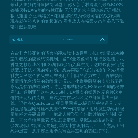
最让人抓狂的能量限制问题 让你从新手村混混到最终BOSS
都能保持EX技能的持续压制 无论是追求连招爽感还是挑战
极限难度 永远满格的EX能量都将成为你最可靠的战力保障
现在就体验八神的究极形态 看着敌人在极限状态的拳风下像
落叶般飘散吧
低EX能量
LCtrl+F4
在审判之眼死神的遗言的硬核战斗体系里，低EX能量堪称神
室町巷战的隐藏惩罚机制。当EX量表像蜗牛爬行般迟缓，八
神隆之赖以成名的EX动作就会陷入真空期，这时候街头混战
就变成了技术流的修罗场。想要突破EX提升的瓶颈？先搞懂
社交烟民这个神级被动在便利店门口的蓄力玄学，再解锁醉
拳豪情配合清酒的微醺暴走模式。小野寺商店的技能书库存
永远是你的战略物资，特别是那些能缩短EX量表冷却的秘传
卷轴。遇到亚门这种BOSS时，EX量表的积累速度直接决定
连招天花板的高度，建议提前在吸烟区完成能量蓄力三段
跳。记住在Quickstarter项目里囤积EX提升的关键道具，毕
竟被混混围殴时谁不想来个EX一闪清屏？用环境互动弥补能
量短板才是硬道理——把敌人撞飞到广告牌时触发的强制硬
直，可比单纯等量表攒进度更带感。掌握这些骚操作后，你
会发现低EX能量反而是打磨战斗意识的磨刀石，毕竟真正的
死神遗言，从来都是用拳头写在神室町的霓虹灯下的。