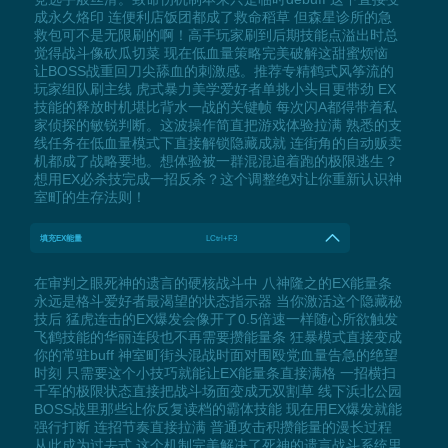
成永久烙印 连便利店饭团都成了救命稻草 但森星诊所的急
救包可不是无限刷的啊！高手玩家刷到后期技能点溢出时总
觉得战斗像砍瓜切菜 现在低血量策略完美破解这甜蜜烦恼
让BOSS战重回刀尖舔血的刺激感。推荐专精鹤式风筝流的
玩家组队刷主线 虎式暴力美学爱好者单挑小头目更带劲 EX
技能的释放时机堪比背水一战的关键帧 每次闪A都得带着私
家侦探的敏锐判断。这波操作简直把游戏体验拉满 熟悉的支
线任务在低血量模式下直接解锁隐藏成就 连街角的自动贩卖
机都成了战略要地。想体验被一群混混追着跑的极限逃生？
想用EX必杀技完成一招反杀？这个调整绝对让你重新认识神
室町的生存法则！
填充EX能量
LCtrl+F3
在审判之眼死神的遗言的硬核战斗中 八神隆之的EX能量条
永远是格斗爱好者最渴望的状态指示器 当你激活这个隐藏秘
技后 猛虎连击的EX爆发会像开了0.5倍速一样随心所欲触发
飞鹤技能的华丽连段也不再需要攒能量条 狂暴模式直接变成
你的常驻buff 神室町街头混战时面对围殴党血量告急的绝望
时刻 只需要这个小技巧就能让EX能量条直接满格 一招横扫
千军的极限状态直接把战斗场面变成无双割草 线下浜北公园
BOSS战里那些让你反复读档的霸体技能 现在用EX爆发就能
强行打断 连招节奏直接拉满 普通攻击积攒能量的漫长过程
从此成为过去式 这个机制完美解决了死神的遗言战斗系统里