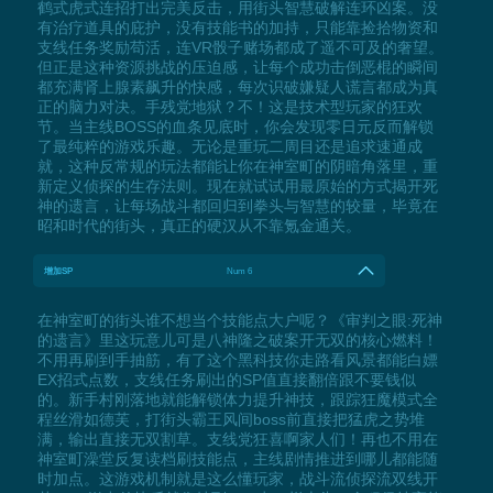
鹤式虎式连招打出完美反击，用街头智慧破解连环凶案。没
有治疗道具的庇护，没有技能书的加持，只能靠捡拾物资和
支线任务奖励苟活，连VR骰子赌场都成了遥不可及的奢望。
但正是这种资源挑战的压迫感，让每个成功击倒恶棍的瞬间
都充满肾上腺素飙升的快感，每次识破嫌疑人谎言都成为真
正的脑力对决。手残党地狱？不！这是技术型玩家的狂欢
节。当主线BOSS的血条见底时，你会发现零日元反而解锁
了最纯粹的游戏乐趣。无论是重玩二周目还是追求速通成
就，这种反常规的玩法都能让你在神室町的阴暗角落里，重
新定义侦探的生存法则。现在就试试用最原始的方式揭开死
神的遗言，让每场战斗都回归到拳头与智慧的较量，毕竟在
昭和时代的街头，真正的硬汉从不靠氪金通关。
增加SP
Num 6
在神室町的街头谁不想当个技能点大户呢？《审判之眼:死神
的遗言》里这玩意儿可是八神隆之破案开无双的核心燃料！
不用再刷到手抽筋，有了这个黑科技你走路看风景都能白嫖
EX招式点数，支线任务刷出的SP值直接翻倍跟不要钱似
的。新手村刚落地就能解锁体力提升神技，跟踪狂魔模式全
程丝滑如德芙，打街头霸王风间boss前直接把猛虎之势堆
满，输出直接无双割草。支线党狂喜啊家人们！再也不用在
神室町澡堂反复读档刷技能点，主线剧情推进到哪儿都能随
时加点。这游戏机制就是这么懂玩家，战斗流侦探流双线开