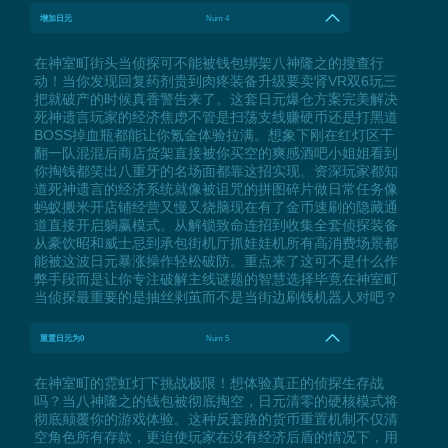
增加日元
Num 4
在神室町街头当侦探可不能被钱包绑架八神隆之的搜查行
动！当你发现回复药剂贵到肉疼装备升级要卖肾VR双6玩三
把就破产的时候真香警告来了。这套日元爆仓方案完美解决
死神遗言玩家的经济焦虑不管是扫荡支线赚硬币还是打黑道
BOSS掉血瓶都能让你氪金体验拉满。想象下刚在红灯区干
翻一队混混后商店货架直接被你买空的爽感酒吧小姐姐看到
你掏钱都笑出八重牙的名场面都靠这招实现。资深玩家都知
道死神遗言的经济系统就像被诅咒的拼图碎片做日常任务像
蚂蚁搬米开店铺经营又慢又烧脑现在有了金币速刷的隐藏通
道直接开启躺赢模式。从解锁致命连招到收集全套侦探装备
从豪饮昭和威士忌到承包街机厅抓娃娃机所有高消费场景都
能被这波日元暴涨操作轻松破防。重点来了这可不是什么作
弊手段而是让你专注破解主线谜题的智慧选择毕竟在神室町
当侦探最重要的是抽丝剥茧而不是当街边刷钱机器人对吧？
重置日元为0
Num 5
在神室町的霓虹灯下挑战极限！想体验真正的侦探生存战
吗？当八神隆之的钱包被彻底掏空，日元清零的硬核模式将
彻底颠覆你的游戏体验。这种反套路的货币重置机制不仅清
空角色所有存款，更迫使玩家在没有经济后盾的情况下，用