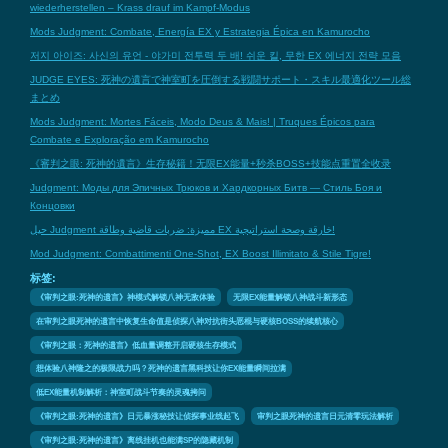
wiederherstellen – Krass drauf im Kampf-Modus
Mods Judgment: Combate, Energía EX y Estrategia Épica en Kamurocho
저지 아이즈: 사신의 유언 - 야가미 전투력 두 배! 쉬운 킬, 무한 EX 에너지 전략 모음
JUDGE EYES: 死神の遺言で神室町を圧倒する戦闘サポート・スキル最適化ツール総
まとめ
Mods Judgment: Mortes Fáceis, Modo Deus & Mais! | Truques Épicos para
Combate e Exploração em Kamurocho
《審判之眼: 死神的遺言》生存秘籍！无限EX能量+秒杀BOSS+技能点重置全收录
Judgment: Моды для Эпичных Трюков и Хардкорных Битв — Стиль Боя и
Концовки
حيل Judgment مميزة: ضربات قاضية وطاقة EX خارقة وصحة استراتيجية!
Mod Judgment: Combattimenti One-Shot, EX Boost Illimitato & Stile Tigre!
标签:
《审判之眼:死神的遗言》神模式解锁八神无敌体验
无限EX能量解锁八神战斗新形态
在审判之眼死神的遗言中恢复生命值是侦探八神对抗街头恶棍与硬核BOSS的续航核心
《审判之眼：死神的遗言》低血量调整开启硬核生存模式
想体验八神隆之的极限战力吗？死神的遗言黑科技让你EX能量瞬间拉满
低EX能量机制解析：神室町战斗节奏的灵魂拷问
《审判之眼:死神的遗言》日元暴涨秘技让侦探事业线起飞
审判之眼死神的遗言日元清零玩法解析
《审判之眼:死神的遗言》离线挂机也能满SP的隐藏机制