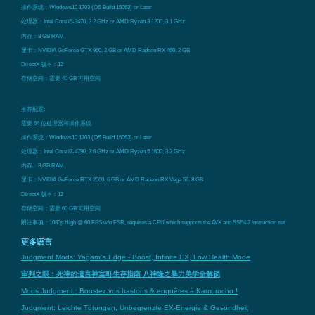
操作系统：Windows10 1703 (OS Build 15063) or Later
处理器：Intel Core i5-3470, 3.2 GHz or AMD Ryzen 3 1200, 3.1 GHz
内存：8 GB RAM
显卡：NVIDIA GeForce GTX 960, 2 GB or AMD Radeon RX 460, 2 GB
DirectX 版本：12
存储空间：需要 40 GB 可用空间
推荐配置:
需要 64 位处理器和操作系统
操作系统：Windows10 1703 (OS Build 15063) or Later
处理器：Intel Core i7-4790, 3.6 GHz or AMD Ryzen 5 1600, 3.2 GHz
内存：8 GB RAM
显卡：NVIDIA GeForce RTX 2060, 6 GB or AMD Radeon RX Vega 56, 8 GB
DirectX 版本：12
存储空间：需要 60 GB 可用空间
附注事项：1080p High @ 60 FPS w/o FSR, requires a CPU which supports the AVX and SSE4.2 instruction set
更多语言
Judgment Mods: Yagami's Edge - Boost, Infinite EX, Low Health Mode
审判之眼：死神的遗言神室町生存指南 八神隆之暴力美学全解锁
Mods Judgment : Boostez vos bastons & enquêtes à Kamurocho !
Judgment: Leichte Tötungen, Unbegrenzte EX-Energie & Gesundheit