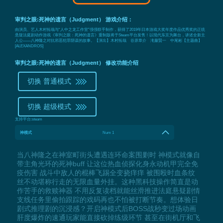
审判之眼:死神的遗言（Judgment） 游戏介绍：
由演员、艺人木村拓哉与“人中之龙工作室”强强联手制作，获得了2019年日本游戏大奖年度作品优秀奖的正统
悬疑法庭剧动作游戏《审判之眼：死神的遗言》重制版将于Steam平台发售！以现代东京为舞台，讲述全新主
人公——八神隆之对抗邪恶犯罪阴谋的故事。【演出】木村拓哉 谷原章介 滝藤賢一 中尾彬【主题曲】
[ALEXANDROS]
审判之眼:死神的遗言（Judgment） 修改功能介绍
切换 普通模式
切换 超级模式
支持平台:
steam
神模式
Num 1
当八神隆之在神室町街头遭遇连环命案围剿时 神模式就像自
带主角光环的死神buff 让这位热血侦探化身永动机甲完全免
疫伤害 战斗中敌人的棍棒飞踢全变挠痒痒 被围殴时血条纹
丝不动堪称行走的无限血量外挂。这种黑科技操作简直是动
作苦手的救赎神器 不用反复读档就能丝滑推进法庭悬疑剧情
支线任务里偷拍跟踪的戏码再也不怕被打断节奏。想体验日
剧式推理剧的沉浸感？开启神模式后BOSS战秒变过场动画
肝度爆炸的速通玩家能直接砍掉练级环节 甚至在街机厅和飞