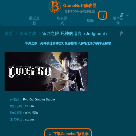
GameBuff修改器
支持7000+游戏修改器
语
下载Gamebuff
最近更
所有游
版本记
帮助
新
戏
录
首页
所有游戏
审判之眼:死神的遗言（Judgment）
言
审判之眼：死神的遗言神室町生存指南 八神隆之暴力美学全解锁
开发商：
Ryu Ga Gotoku Studio
发行公司：
SEGA
游戏类型：
动作
冒险
发售平台：
steam
下载Gamebuff修改器