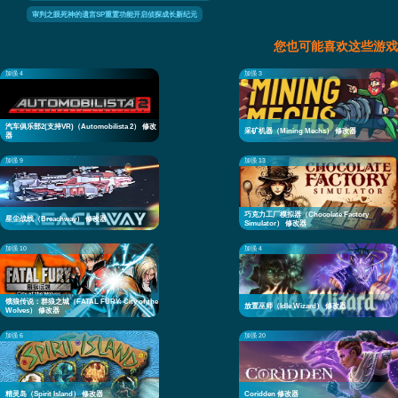
审判之眼死神的遗言SP重置功能开启侦探成长新纪元
您也可能喜欢这些游戏
加强 4
加强 3
汽车俱乐部2(支持VR)（Automobilista 2） 修改
采矿机器（Mining Mechs） 修改器
器
加强 9
加强 13
巧克力工厂模拟器（Chocolate Factory
星尘战线（Breachway） 修改器
Simulator） 修改器
加强 10
加强 4
饿狼传说：群狼之城（FATAL FURY: City of the
放置巫师（Idle Wizard） 修改器
Wolves） 修改器
加强 6
加强 20
精灵岛（Spirit Island） 修改器
Coridden 修改器