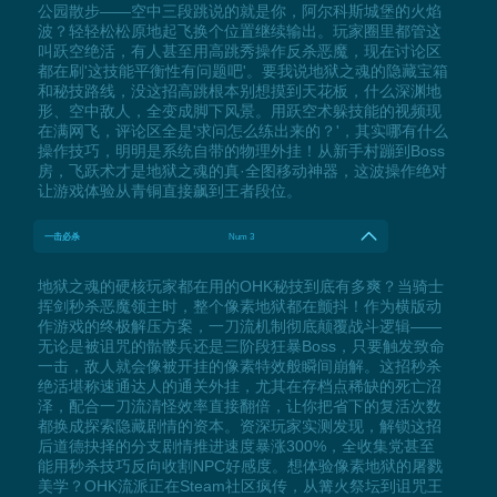
公园散步——空中三段跳说的就是你，阿尔科斯城堡的火焰
波？轻轻松松原地起飞换个位置继续输出。玩家圈里都管这
叫跃空绝活，有人甚至用高跳秀操作反杀恶魔，现在讨论区
都在刷'这技能平衡性有问题吧'。要我说地狱之魂的隐藏宝箱
和秘技路线，没这招高跳根本别想摸到天花板，什么深渊地
形、空中敌人，全变成脚下风景。用跃空术躲技能的视频现
在满网飞，评论区全是'求问怎么练出来的？'，其实哪有什么
操作技巧，明明是系统自带的物理外挂！从新手村蹦到Boss
房，飞跃术才是地狱之魂的真·全图移动神器，这波操作绝对
让游戏体验从青铜直接飙到王者段位。
一击必杀
Num 3
地狱之魂的硬核玩家都在用的OHK秘技到底有多爽？当骑士
挥剑秒杀恶魔领主时，整个像素地狱都在颤抖！作为横版动
作游戏的终极解压方案，一刀流机制彻底颠覆战斗逻辑——
无论是被诅咒的骷髅兵还是三阶段狂暴Boss，只要触发致命
一击，敌人就会像被开挂的像素特效般瞬间崩解。这招秒杀
绝活堪称速通达人的通关外挂，尤其在存档点稀缺的死亡沼
泽，配合一刀流清怪效率直接翻倍，让你把省下的复活次数
都换成探索隐藏剧情的资本。资深玩家实测发现，解锁这招
后道德抉择的分支剧情推进速度暴涨300%，全收集党甚至
能用秒杀技巧反向收割NPC好感度。想体验像素地狱的屠戮
美学？OHK流派正在Steam社区疯传，从篝火祭坛到诅咒王