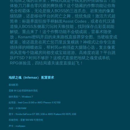
在地狱之魂的世界里，神模式就是手残党的外挂级福音！想
体验刀刀暴击零闪避的爽快感？这个隐藏的作弊功能让你角
色全程霸体，无论是狼人BOSS的三连爪击、岩浆池的像素
级陷阱，还是移动平台的死亡之舞，统统免疫！激活方式超
简单：标题界面狂按手柄触发Assist Codes，或者在托汉通
道狼人BOSS东侧墓穴玩转天唤技能，找到保存点彩蛋就能
解锁。重点来了！这个作弊功能不会锁成就，雷暴术随便
放，Konami密码开启的未来路线直接莽穿全图。当硬核变成
硬菜，谁还愿意在死亡惩罚里反复横跳？神模式让你专注道
德抉择的蝴蝶效应，帮村民or抱强盗大腿随心选，复古像素
画风里每个隐藏房间都变成宝箱巡游。高难度劝退？平台跳
跃PTSD？时间不够肝？这模式直接把地狱之魂变成单机
RPG体验流，四结局通关速度直接起飞！
地狱之魂（Infernax） 配置要求
最低配置:
需要 64 位处理器和操作系统
操作系统 *：Windows 7
处理器：Intel Core i3-540 or AMD Phenom II X2 550
内存：4 GB RAM
显卡：Nvidia GeForce GT 320, 1GB or AMD Radeon HD 6570, 1GB
存储空间：需要 500 MB 可用空间
声卡：multipass