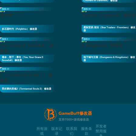
Couriers of Darkness） 修改器
加强 20
加强 30
星际贸易:前沿（Star Traders - Frontiers） 修改
多石器时代（Polylithic） 修改器
器
加强 2
加强 8
遵命，陛下：寒冬（Yes, Your Grace 2:
地下城与王国（Dungeons & Kingdoms） 修改
Snowfall） 修改器
器
加强 13
受折磨的灵魂2（Tormented Souls 2） 修改器
GameBuff修改器
支持7000+游戏修改器
开发者
所有游
版本记
联系我
服务条
禁用服
戏
录
们
款
务