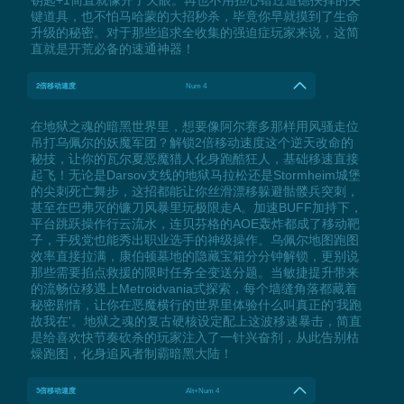
键道具，也不怕马哈蒙的大招秒杀，毕竟你早就摸到了生命
升级的秘密。对于那些追求全收集的强迫症玩家来说，这简
直就是开荒必备的速通神器！
2倍移动速度
Num 4
在地狱之魂的暗黑世界里，想要像阿尔赛多那样用风骚走位
吊打乌佩尔的妖魔军团？解锁2倍移动速度这个逆天改命的
秘技，让你的瓦尔夏恶魔猎人化身跑酷狂人，基础移速直接
起飞！无论是Darsov支线的地狱马拉松还是Stormheim城堡
的尖刺死亡舞步，这招都能让你丝滑漂移躲避骷髅兵突刺，
甚至在巴弗灭的镰刀风暴里玩极限走A。加速BUFF加持下，
平台跳跃操作行云流水，连贝芬格的AOE轰炸都成了移动靶
子，手残党也能秀出职业选手的神级操作。乌佩尔地图跑图
效率直接拉满，康伯顿墓地的隐藏宝箱分分钟解锁，更别说
那些需要掐点救援的限时任务全变送分题。当敏捷提升带来
的流畅位移遇上Metroidvania式探索，每个墙缝角落都藏着
秘密剧情，让你在恶魔横行的世界里体验什么叫真正的'我跑
故我在'。地狱之魂的复古硬核设定配上这波移速暴击，简直
是给喜欢快节奏砍杀的玩家注入了一针兴奋剂，从此告别枯
燥跑图，化身追风者制霸暗黑大陆！
3倍移动速度
Alt+Num 4