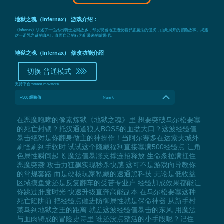
地狱之魂（Infernax） 游戏介绍：
《Infernax》讲述了一位杰出骑士返回故乡，却发现当地正遭受着邪恶魔法的侵扰，由此展开的冒险故事。揭露
这一诅咒之谜的真相，直面自己的行为所带来的后果吧。
地狱之魂（Infernax） 修改功能介绍
切换 普通模式
支持平台:
steam,ms-store
+500 经验值
Num 6
在恶魔咆哮的像素炼狱《地狱之魂》里 想要突破乌尔松要塞
的死亡封锁？托汉通道狼人BOSS的血盆大口？这波经验值
暴击绝对是你翻身做主的神操作！当阿尔赛多在达索夫城外
刷怪刷到手软时 试试这个隐藏福利直接塞满500经验点 让角
色属性瞬间起飞 魔法值暴涨支撑连招释放 生命条拉满扛住
恶魔突袭 攻击力狂飙实现秒杀快感 这可不是游戏向导教你
的常规套路 而是硬核玩家私藏的速通黑科技 无论是低收益
区域摸鱼党还是反复翻车的受苦专业户 经验加成效果都能让
你跳过肝度时光 快速升级直奔高能副本 在乌尔松要塞这种
死亡陷阱前 把经验点砸进防御属性就是保命神器 从新手村
菜鸟到地狱之王的距离 就差这波经验值暴击的东风 用魔法
与血肉铸成的冒险史诗里 谁还没点整活的小手段呢？记住