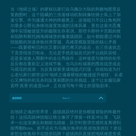
当《地狱之魂》的硬核玩家们在乌佩尔大陆的荆棘地图里反
复跑图时，这个隐藏的三倍速移动机制就像给骑士装上了加
速引擎。作为速通大神的终极奥义，这项能力不仅让角色阿
尔塞多公爵化身移动速度加成的活体风暴，更在达索夫恶魔
潮中实现敏捷提升的极限生存表演。那些卡斯特卡宫殿的致
命陷阱和斯托姆海姆城堡的像素级跳跃，如今都能通过冲刺
技能般的加速体验丝滑穿越。高难度横版冒险的核心矛盾
——既要硬刚贝利尔又要闪避巴弗灭的追击，在三倍速状态
下竟变得游刃有余。无论是手残党福音式的平台跳跃容错，
还是多波敌人围剿中的走位秀操作，这种速度与激情的化学
反应都在重新定义游戏节奏。当乌尔松城塞的围攻战变成走
马观花的巡游，当反复探索变成地毯式扫荡，你就知道为什
么老玩家们都管这叫'地狱之魂最硬核的敏捷提升秘技'。从虐
心又爽快的初见杀到反复刷图的生存挑战，这个让全服玩家
直呼'真香'的速度buff，正在改写每个骑士的冒险剧本。
超级跳跃
Num 5
在地狱之魂的世界里，超级跳跃绝对是你横版冒险的终极外
挂！这招高跳神技能让骑士像开了弹簧一样直冲云霄，飞跃
术一出连深渊尖刺都能当跳板，跃空时那滞空感简直离谱到
能秀翻Boss。新手还在为乌佩尔海岸的悬崖地形抓狂？老玩
家想全收集却卡在隐形陷阱？超级跳跃直接把地狱难度变成