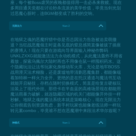
座，每个被Boss虐哭的夜晚都值得用一击必杀来救赎。现在
多周目通关党都在讨论秒杀流派的美学价值，毕竟当剑光划
过恶魔心脏时，连BGM都变成了胜利的交响。
无限法力
Num 2
在地狱之魂的恶魔狩猎中你是否总因法力告急被迫卖萌撤
退？当狂战恶魔领主时蓝条见底的窒息感简直像被拔了插座
的赛博人！现在只要在游戏向导界面输入神秘作弊码
UNKLZXXG就能激活法力永动机模式，从此魔法轰炸不用省
着放，探索乌佩尔大陆时再也不用像仓鼠一样囤积药水。这
个隐藏玩法让法爷玩家化身移动军火库，无论是地牢BOSS
战用湮灭法术糊脸，还是废墟地带清剿恶魔集群，都能像端
着加特林一样火力全开。更绝的是在托汉通道与魔法书互动
就能开启秘技，存档点随时切换模式，简直是给复古硬核玩
法装上了现代外挂。那些卡在半血蓝的高难场景现在都能用
魔法雨暴力破解，就连隐藏区域的机关门都能像开外挂一样
秒解。地狱之魂的魔法系统本就是策略核心，现在无限法力
让你彻底告别资源焦虑，新手村玩家也能像老练法师一样玩
转元素combo，毕竟谁不想在恶魔潮中来段法术华尔兹呢？
神模式
Num 1