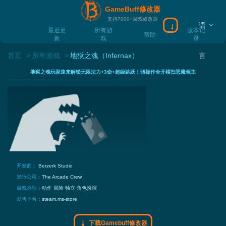
GameBuff修改器
支持7000+游戏修改器
语
下载Gamebuff
最近更
所有游
版本记
帮助
新
戏
录
首页
所有游戏
地狱之魂（Infernax）
言
地狱之魂玩家速来解锁无限法力+3命+超级跳跃！骚操作全开横扫恶魔领主
开发商：
Berzerk Studio
发行公司：
The Arcade Crew
游戏类型：
动作
冒险
独立
角色扮演
发售平台：
steam,ms-store
下载Gamebuff修改器