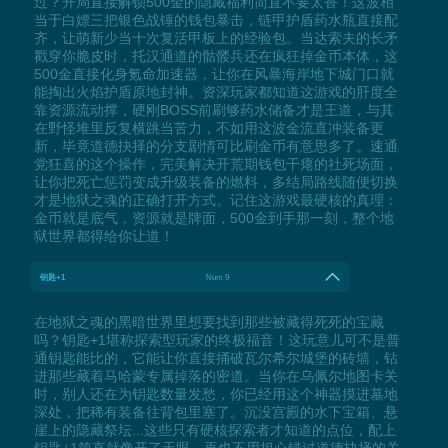
过？开局直接解锁500金的隐藏福利简直不要太香！这波相
当于白嫖三把银色战锤的钱包暴击，链甲护盾药水瓶直接配
齐，让萌新少当十次复活甲板上的经验包。当达索夫的长矛
戳穿你脆皮时，托汉通道的骷髅兵还在疯狂掉金币本体，这
500金直接化身氪命加速器，让你在风暴海岸地下城门口就
能掏出火焰护盾原地封神。资深玩家都知道这游戏的肝度全
靠资源流动撑，硬刚BOSS前刷够药水储备才是王道，与其
在野怪堆里反复横跳当苦力，不如用这波金流直冲装备更
新，毕竟道德抉择的分支剧情可比刷金币有意思多了。速通
党狂喜的这个操作，完美解决开荒期钱包干瘪的社死场面，
让你把死亡惩罚变成升级装备的燃料，多结局路线随便切换
才是地狱之魂的正确打开方式。记住这游戏最硬核的真理：
金币就是底气，资源就是牌面，500金到手那一刻，整个地
狱世界都得给你让道！
钥匙+1
Num 9
在地狱之魂的黑暗世界里想要找到那些被藏得死死的宝藏
吗？钥匙+1堪称探索型玩家的终极福音！这玩意儿可不是普
通钥匙能比的，它能让你直接捅破瓦尔希尔城堡的砖墙，钻
进那些藏着马哈蒙专属掉落的密道。当你在乌佩尔地图卡关
时，别人还在为钥匙数量发愁，你已经用这个神器摸进墓地
深处，把稀有装备往背包里塞了。沉没宫殿的水下宝箱、悬
崖上的隐藏祭坛...这些只有硬核探索者才知道的点位，配上
钥匙+1简直就像开了天眼。再也不用担心错过道德抉择的关