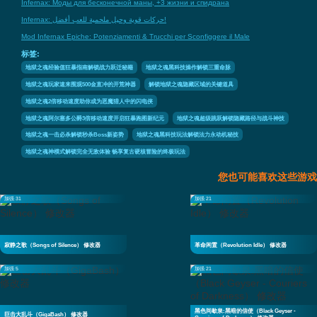
Infernax: Моды для бесконечной маны, +3 жизни и спидрана
Infernax: حركات قوية وحيل ملحمية للعب أفضل!
Mod Infernax Epiche: Potenziamenti & Trucchi per Sconfiggere il Male
标签:
地狱之魂经验值狂暴指南解锁战力跃迁秘籍
地狱之魂黑科技操作解锁三重命脉
地狱之魂玩家速来围观500金直冲的开荒神器
解锁地狱之魂隐藏区域的关键道具
地狱之魂2倍移动速度助你成为恶魔猎人中的闪电侠
地狱之魂阿尔塞多公爵3倍移动速度开启狂暴跑图新纪元
地狱之魂超级跳跃解锁隐藏路径与战斗神技
地狱之魂一击必杀解锁秒杀Boss新姿势
地狱之魂黑科技玩法解锁法力永动机秘技
地狱之魂神模式解锁完全无敌体验 畅享复古硬核冒险的终极玩法
您也可能喜欢这些游戏
加强 31
加强 21
寂静之歌（Songs of Silence） 修改器
革命闲置（Revolution Idle） 修改器
加强 5
加强 21
黑色间歇泉:黑暗的信使（Black Geyser -
巨击大乱斗（GigaBash） 修改器