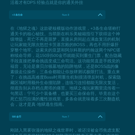
活着才有DPS 经验点就是你的通关外挂
+3 条生命
Num 8
在《地狱之魂》这款硬核横版动作游戏里，+3条生命堪称打
通关卡的核心秘技。当萌新在科乐美秘籍指引下获得这个神
级增益，死亡不再是噩梦，直接从房间起点满血复活的机制
让玩家能无限次怒怼卡茨基宫殿的BOSS，再也不用肝爆肝
穿整个地牢。达索夫的亚瑟和阿尔科斯的约翰这两个NPC堪
称续命导师，花150到500金币就能买到重生门票，配合隐藏
手段直接把单命挑战变成三命苟活。这功能简直是手残党的
福音，无论是康贝尔顿墓地的陷阱地狱，还是BOSS战的像
素级走位操作，三条命都能让你放肆测试极限打法。重点来
了：在挑战高难度Boss时用重生机制摸清弹反时机，探索隐
藏区域时用额外生命撞陷阱，连练习连招都能无限次复活，
彻底告别从存档点爬塔的痛苦。地狱之魂玩家圈里流传着一
句黑话：宁可少个装备槽，也要买三命保命符。毕竟在这个
死亡惩罚拉满的魔性游戏里，多条命就意味着多三次翻盘机
会，这才是真·地狱逃生指南。
500 金币
Num 7
刚踏入黑雾弥漫的地狱之魂世界时，谁还没被金币焦虑支配