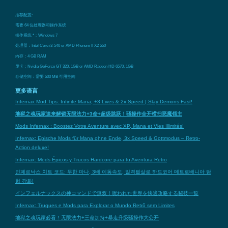
推荐配置:
需要 64 位处理器和操作系统
操作系统 *：Windows 7
处理器：Intel Core i3-540 or AMD Phenom II X2 550
内存：4 GB RAM
显卡：Nvidia GeForce GT 320, 1GB or AMD Radeon HD 6570, 1GB
存储空间：需要 500 MB 可用空间
更多语言
Infernax Mod Tips: Infinite Mana, +3 Lives & 2x Speed | Slay Demons Fast!
地狱之魂玩家速来解锁无限法力+3命+超级跳跃！骚操作全开横扫恶魔领主
Mods Infernax : Boostez Votre Aventure avec XP, Mana et Vies Illimités!
Infernax: Epische Mods für Mana ohne Ende, 3x Speed & Gottmodus – Retro-
Action deluxe!
Infernax: Mods Épicos y Trucos Hardcore para tu Aventura Retro
인페르낙스 치트 코드: 무한 마나, 3배 이동속도, 일격필살로 하드코어 메트로배니아 탐
험 강화!
インフェルナックスの神コマンドで無双！呪われた世界を快適攻略する秘技一覧
Infernax: Truques e Mods para Explorar o Mundo Retrô sem Limites
地獄之魂玩家必看！无限法力+三命加持+暴走升级骚操作大公开