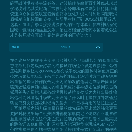
缝群战时堪称莽夫流必备。这波操作在攀爬百米神像或趟岩
浆秘境时尤其关键新手常被药水冷却和石榴刷新搞得抓狂建
议速刷众神殿秘境宝箱解锁药水强化升级同时利用闪避取消
后摇精准把控回血节奏。从新手村摸尸到BOSS战极限反杀
这套回血组合拳直接拉满渡神纪的生存体验让你在神话怪物
围殴中也能优雅丝血反杀。记住石榴当饭吃药水留着救命这
才是芬尼斯在开放世界莽穿诸神的正确姿势！
低血量
RShift +F1
在金光岛的硬核开荒期里《渡神纪 芬尼斯崛起》的低血量状
态堪称动作游戏爱好者的终极试炼场这个设定直接把生命值
压缩到极致让每次Boss战都变成手残党的噩梦时刻但真正的
技术玩家却能玩出花来当九头蛇的毒牙逼近时方向键左键甩
出血瓶的瞬间操作配合完美闪避触发的逝魂之剑暴击简直比
嗑药还猛遇到独眼巨人的锤击流更得靠神级走位预判攻击前
摇用斧头连招把眩晕条怼满再接赫拉克勒斯之力打出爆炸输
出这种高风险战斗模式完美诠释了什么叫用操作弥补数值劣
势被鸟身女妖围殴时记得先集火一个目标再用闪避拉扯走位
刻耳柏罗斯之锅升级血瓶容量的优先级甚至比武器强化更重
要限时秘境里每个机关陷阱都得靠肌肉记忆硬吃而不能依赖
血量厚度毕竟在这个死亡惩罚拉满的模式下活着才是最高级
的装备词条低血量机制逼着玩家把闪避节奏玩成ASMR式的
心跳协奏曲用石榴果续命的细节操作才是渡神纪真正的硬核