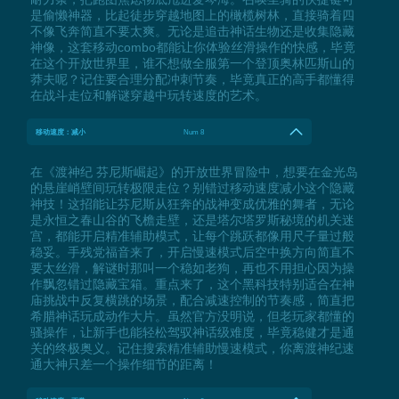
是偷懒神器，比起徒步穿越地图上的橄榄树林，直接骑着四
不像飞奔简直不要太爽。无论是追击神话生物还是收集隐藏
神像，这套移动combo都能让你体验丝滑操作的快感，毕竟
在这个开放世界里，谁不想做全服第一个登顶奥林匹斯山的
莽夫呢？记住要合理分配冲刺节奏，毕竟真正的高手都懂得
在战斗走位和解谜穿越中玩转速度的艺术。
移动速度：减小
Num 8
在《渡神纪 芬尼斯崛起》的开放世界冒险中，想要在金光岛
的悬崖峭壁间玩转极限走位？别错过移动速度减小这个隐藏
神技！这招能让芬尼斯从狂奔的战神变成优雅的舞者，无论
是永恒之春山谷的飞檐走壁，还是塔尔塔罗斯秘境的机关迷
宫，都能开启精准辅助模式，让每个跳跃都像用尺子量过般
稳妥。手残党福音来了，开启慢速模式后空中换方向简直不
要太丝滑，解谜时那叫一个稳如老狗，再也不用担心因为操
作飘忽错过隐藏宝箱。重点来了，这个黑科技特别适合在神
庙挑战中反复横跳的场景，配合减速控制的节奏感，简直把
希腊神话玩成动作大片。虽然官方没明说，但老玩家都懂的
骚操作，让新手也能轻松驾驭神话级难度，毕竟稳健才是通
关的终极奥义。记住搜索精准辅助慢速模式，你离渡神纪速
通大神只差一个操作细节的距离！