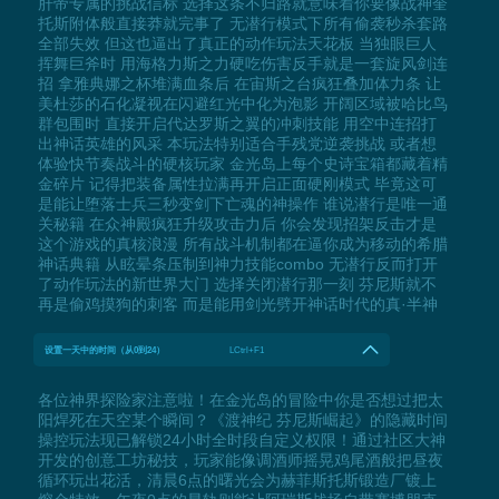
肝帝专属的挑战信标 选择这条不归路就意味着你要像战神奎
托斯附体般直接莽就完事了 无潜行模式下所有偷袭秒杀套路
全部失效 但这也逼出了真正的动作玩法天花板 当独眼巨人
挥舞巨斧时 用海格力斯之力硬吃伤害反手就是一套旋风剑连
招 拿雅典娜之杯堆满血条后 在宙斯之台疯狂叠加体力条 让
美杜莎的石化凝视在闪避红光中化为泡影 开阔区域被哈比鸟
群包围时 直接开启代达罗斯之翼的冲刺技能 用空中连招打
出神话英雄的风采 本玩法特别适合手残党逆袭挑战 或者想
体验快节奏战斗的硬核玩家 金光岛上每个史诗宝箱都藏着精
金碎片 记得把装备属性拉满再开启正面硬刚模式 毕竟这可
是能让堕落士兵三秒变剑下亡魂的神操作 谁说潜行是唯一通
关秘籍 在众神殿疯狂升级攻击力后 你会发现招架反击才是
这个游戏的真核浪漫 所有战斗机制都在逼你成为移动的希腊
神话典籍 从眩晕条压制到神力技能combo 无潜行反而打开
了动作玩法的新世界大门 选择关闭潜行那一刻 芬尼斯就不
再是偷鸡摸狗的刺客 而是能用剑光劈开神话时代的真·半神
设置一天中的时间（从0到24）
LCtrl+F1
各位神界探险家注意啦！在金光岛的冒险中你是否想过把太
阳焊死在天空某个瞬间？《渡神纪 芬尼斯崛起》的隐藏时间
操控玩法现已解锁24小时全时段自定义权限！通过社区大神
开发的创意工坊秘技，玩家能像调酒师摇晃鸡尾酒般把昼夜
循环玩出花活，清晨6点的曙光会为赫菲斯托斯锻造厂镀上