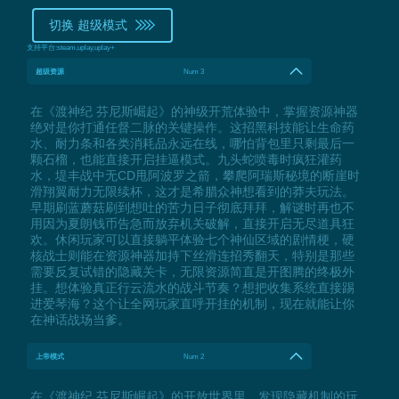
切换 超级模式
支持平台:
steam,uplay,uplay+
超级资源
Num 3
在《渡神纪 芬尼斯崛起》的神级开荒体验中，掌握资源神器
绝对是你打通任督二脉的关键操作。这招黑科技能让生命药
水、耐力条和各类消耗品永远在线，哪怕背包里只剩最后一
颗石榴，也能直接开启挂逼模式。九头蛇喷毒时疯狂灌药
水，堤丰战中无CD甩阿波罗之箭，攀爬阿瑞斯秘境的断崖时
滑翔翼耐力无限续杯，这才是希腊众神想看到的莽夫玩法。
早期刷蓝蘑菇刷到想吐的苦力日子彻底拜拜，解谜时再也不
用因为夏朗钱币告急而放弃机关破解，直接开启无尽道具狂
欢。休闲玩家可以直接躺平体验七个神仙区域的剧情梗，硬
核战士则能在资源神器加持下丝滑连招秀翻天，特别是那些
需要反复试错的隐藏关卡，无限资源简直是开图腾的终极外
挂。想体验真正行云流水的战斗节奏？想把收集系统直接踢
进爱琴海？这个让全网玩家直呼开挂的机制，现在就能让你
在神话战场当爹。
上帝模式
Num 2
在《渡神纪 芬尼斯崛起》的开放世界里，发现隐藏机制的玩