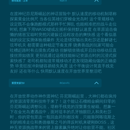
移动速度：正常
Num 9
在渡神纪芬尼斯崛起的神话冒险中 默认速度的移动机制堪称
探索黄金比例尺 当各位英雄们穿梭金光岛时 这个常规移动
设定既不会像跑酷模式那样手忙脚乱 也能精准把控战斗走位
时机 想象下用WASD键或左摇杆保持默认速度 在草原追击偷
懒的猪崽宝箱时突然闪避躲过远程攻击的爽快感 这个看似基
础的设定实测体验感爆炸 无论是绕背输出美杜莎还是解谜七
弦琴机关 都需要这种稳定节奏支撑 骁勇善战的玩家可能会
吐槽赶路时有点摸鱼式移动 但解锁坐骑或开启自动移动后直
接丝滑如德芙 更别说通过远视技能标记资源点时的沉浸式探
索快感了 老司机都知道常规移动才是发现隐藏仙馐的正确姿
势 毕竟狂按冲刺键容易错失风景 这个平衡设计简直手残党
友好 还在等什么 快用默认速度在开放世界里整活吧
重置资源为0
RCtrl+F1
在开放世界动作神作渡神纪 芬尼斯崛起里，大神们都在疯传
的资源清零黑科技终于来了！这个能让石榴精金瞬间归零的
芬尼斯崛起调整玩法，堪称手残党的涅槃重生秘籍。想象一
下在金光岛遭遇战中，面对堤丰的爪牙独眼巨人和美杜莎
时，你的背包里连一瓶回血药剂都没有，只能靠阿喀琉斯之
剑的精准走位和奥德修斯之弓的弹反时机来硬刚BOSS，这
种无资源挑战带来的肾上腺素飙升绝对让你欲罢不能。社区