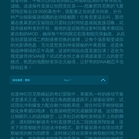
熔金特效，午夜0点的星轨则能让阿瑞斯战场自带赛博朋克
滤镜。这波操作直接让拍照党狂喜——想象把芬尼斯的飞翼
滑翔定格在18:00的暮色中，搭配春之谷的柔光特效，分分
钟产出能刷爆游戏圈的史诗级截图！任务党更该尖叫，那些
藏在夜幕里的宝箱现在只需轻点时间轮盘就能直接召唤，武
器升级材料拿到手软。最绝的是还能用这套时间魔术测试玩
家自制的MOD，确保每个时间限定彩蛋都能完美触发。从此
告别原版游戏二档制昼夜切换的束缚，让每个场景都变成你
的光影调色盘，无论是想复刻神庙探秘的午夜悬疑，还是体
验战神领域的正午高燃，这波时间自由度直接拉满！还在为
视觉疲劳掉SAN值？试试把永恒之春谷调成凌晨三点的星空
模式，熟悉的地图秒变异次元秘境，让肝帝的DNA都忍不住
躁动起来！
移动速度：增加
Num 7
在渡神纪芬尼斯崛起的奇幻冒险中，掌握风一样的移动节奏
才是通关王道。当发现主角跑图速度跟不上探索欲望时，试
试强化冲刺爆发力配合耐力续航系统，按住对应手柄按钮就
能化身希腊闪电侠，在悬崖峭壁间完成极限穿越。这招数能
让独眼巨人的战锤砸空，让美杜莎的毒蛇发梢追不上你的脚
步，遇到限时解谜关卡时直接莽过去二段跳接滑翔加速，连
水下洞窟都能开启游泳冲刺模式。新手最容易卡在塔尔塔罗
斯秘境的耐力陷阱里，这时候记得在宙斯长椅祭献闪电升级
耐力条，把跑图焦虑彻底甩进爱琴海。召唤坐骑的快捷键可