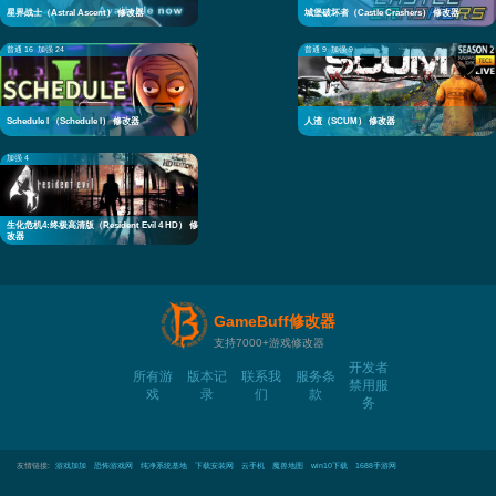
星界战士（Astral Ascent） 修改器
城堡破坏者（Castle Crashers） 修改器
普通 16
加强 24
普通 9
加强 9
Schedule I （Schedule I） 修改器
人渣（SCUM） 修改器
加强 4
生化危机4:终极高清版（Resident Evil 4 HD） 修
改器
GameBuff修改器
支持7000+游戏修改器
开发者
所有游
版本记
联系我
服务条
禁用服
戏
录
们
款
务
友情链接:
游戏加加
恐怖游戏网
纯净系统基地
下载安装网
云手机
魔兽地图
win10下载
1688手游网