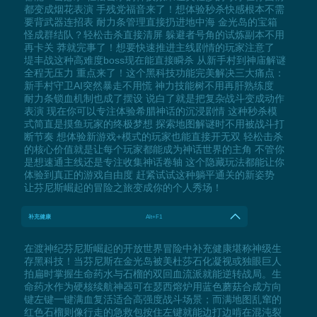
都变成烟花表演 手残党福音来了！想体验秒杀快感根本不需
要背武器连招表 耐力条管理直接扔进地中海 金光岛的宝箱
怪成群结队？轻松击杀直接清屏 躲避者号角的试炼副本不用
再卡关 莽就完事了！想要快速推进主线剧情的玩家注意了
堤丰战这种高难度boss现在能直接瞬杀 从新手村到神庙解谜
全程无压力 重点来了！这个黑科技功能完美解决三大痛点：
新手村守卫AI突然暴走不用慌 神力技能树不用再肝熟练度
耐力条锁血机制也成了摆设 说白了就是把复杂战斗变成动作
表演 现在你可以专注体验希腊神话的沉浸剧情 这种秒杀模
式简直是摸鱼玩家的终极梦想 探索地图解谜时不用被战斗打
断节奏 想体验新游戏+模式的玩家也能直接开无双 轻松击杀
的核心价值就是让每个玩家都能成为神话世界的主角 不管你
是想速通主线还是专注收集神话卷轴 这个隐藏玩法都能让你
体验到真正的游戏自由度 赶紧试试这种躺平通关的新姿势
让芬尼斯崛起的冒险之旅变成你的个人秀场！
补充健康
Alt+F1
在渡神纪芬尼斯崛起的开放世界冒险中补充健康堪称神级生
存黑科技！当芬尼斯在金光岛被美杜莎石化凝视或独眼巨人
拍扁时掌握生命药水与石榴的双回血流派就能逆转战局。生
命药水作为硬核续航神器可在瑟西熔炉用蓝色蘑菇合成方向
键左键一键满血复活适合高强度战斗场景；而满地图乱窜的
红色石榴则像行走的急救包按住左键就能边打边啃在混沌裂