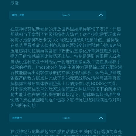
浪漫
潜行：开启
Num 5
在渡神纪芬尼斯崛起的开放世界里如果你解锁了潜行：开启
那就相当于拿到了神级骚操作入场券！这个技能需要玩家在
冥河水池豪掷5枚卡戎币才能激活但绝对物超所值。当你躲
在草丛里看着敌人侦测条从白色逐渐变红时那种心跳加速的
压迫感瞬间拉满而装备潜行攻击后直接化身背刺狂魔从背后
捅刀子的快感简直比嗑药还上头。特别是遇到独眼巨人或者
自动机这种硬茬子时绕后一套连招直接蒸发半管血条堪称手
残党的福音。Phosphor的隐身斗篷神力更是锦上添花配合潜
行技能能玩出刺客信条般的立体化作战体系。金光岛那些戒
备森严的敌方据点从此成了你的无双战场先清掉弓箭手再摸
掉指挥官最后集体收割堕落士兵的操作比打BOSS还丝滑。
对于喜欢苟住发育的玩家这招简直是神技早期省下的药水和
耐力能让你在解谜和探索时直接起飞。想体验智取强敌的爽
快感？想在被围殴前逐个击破？潜行玩法绝对能满足你对刺
客的所有幻想！
关闭潜行
Num 6
在渡神纪芬尼斯崛起的希腊神话战场里 关闭潜行选项简直是