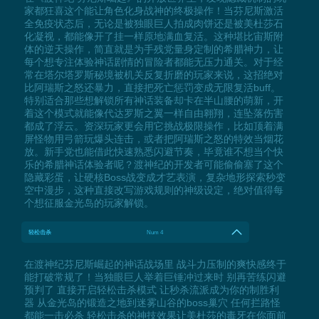
家都狂喜这个能让角色化身战神的终极操作！当芬尼斯激活
全免疫状态后，无论是被独眼巨人拍成肉饼还是被美杜莎石
化凝视，都能像开了挂一样原地满血复活。这种堪比宙斯附
体的逆天操作，简直就是为手残党量身定制的希腊神力，让
每个想专注体验神话剧情的冒险者都能无压力通关。对于经
常在塔尔塔罗斯秘境被机关反复折磨的玩家来说，这招绝对
比阿瑞斯之怒还暴力，直接把死亡惩罚变成无限复活buff。
特别适合那些想解锁所有神话装备却卡在半山腰的萌新，开
着这个模式就能像代达罗斯之翼一样自由翱翔，连坠落伤害
都成了浮云。资深玩家更会用它挑战极限操作，比如顶着满
屏怪物用弓箭玩爆头连击，或者把阿瑞斯之怒的特效当烟花
放。新手党也能借此快速熟悉闪避节奏，毕竟谁不想当个快
乐的希腊神话体验者呢？渡神纪的开发者可能偷偷塞了这个
隐藏彩蛋，让硬核Boss战变成才艺表演，复杂地形探索秒变
空中漫步，这种直接改写游戏规则的神级设定，绝对值得每
个想征服金光岛的玩家解锁。
轻松击杀
Num 4
在渡神纪芬尼斯崛起的神话战场里 战斗力压制的爽快感终于
能打破常规了！当独眼巨人举着巨锤冲过来时 别再苦练闪避
预判了 直接开启轻松击杀模式 让秒杀流派成为你的制胜利
器 从金光岛的锻造之地到迷雾山谷的boss巢穴 任何拦路怪
都能一击必杀 轻松击杀的神技效果让美杜莎的毒牙在你面前