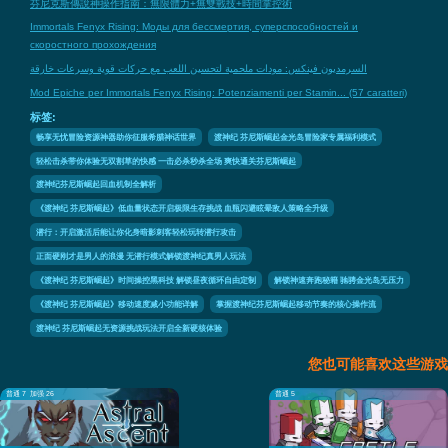
芬尼克斯傳說神操作指南：無限體力+無雙戰技+時間掌控術
Immortals Fenyx Rising: Моды для бессмертия, суперспособностей и
скоростного прохождения
السرمديون فينكس: مودات ملحمية لتحسين اللعب مع حركات قوية وسرعات خارقة
Mod Epiche per Immortals Fenyx Rising: Potenziamenti per Stamin... (57 caratteri)
标签:
畅享无忧冒险资源神器助你征服希腊神话世界
渡神纪 芬尼斯崛起金光岛冒险家专属福利模式
轻松击杀带你体验无双割草的快感 一击必杀秒杀全场 爽快通关芬尼斯崛起
渡神纪芬尼斯崛起回血机制全解析
《渡神纪 芬尼斯崛起》低血量状态开启极限生存挑战 血瓶闪避眩晕敌人策略全升级
潜行：开启激活后能让你化身暗影刺客轻松玩转潜行攻击
正面硬刚才是男人的浪漫 无潜行模式解锁渡神纪真男人玩法
《渡神纪 芬尼斯崛起》时间操控黑科技 解锁昼夜循环自由定制
解锁神速奔跑秘籍 驰骋金光岛无压力
《渡神纪 芬尼斯崛起》移动速度减小功能详解
掌握渡神纪芬尼斯崛起移动节奏的核心操作流
渡神纪 芬尼斯崛起无资源挑战玩法开启全新硬核体验
您也可能喜欢这些游戏
普通 7
加强 26
普通 5