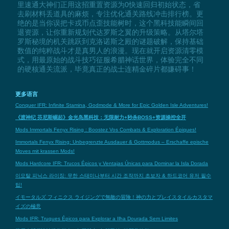
里速通大神们正用这招重置资源为0快速回归初始状态，省
去刷材料丢道具的麻烦，专注优化通关路线冲击排行榜。更
绝的是当你误把卡戎币点歪技能树时，这个黑科技能瞬间回
退资源，让你重新规划代达罗斯之翼的升级策略。从塔尔塔
罗斯秘境的机关跳跃到克洛诺斯之殿的谜题破解，保持基础
数值的纯粹战斗才是真男人的浪漫。现在就开启资源清零模
式，用最原始的战斗技巧征服希腊神话世界，体验完全不同
的硬核通关流派，毕竟真正的战士连精金碎片都嫌碍事！
更多语言
Conquer IFR: Infinite Stamina, Godmode & More for Epic Golden Isle Adventures!
《渡神纪 芬尼斯崛起》金光岛黑科技：无限耐力+秒杀BOSS+资源操控全开
Mods Immortals Fenyx Rising : Boostez Vos Combats & Exploration Épiques!
Immortals Fenyx Rising: Unbegrenzte Ausdauer & Gottmodus – Erschaffe epische
Moves mit krassen Mods!
Mods Hardcore IFR: Trucos Épicos y Ventajas Únicas para Dominar la Isla Dorada
이모탈 피닉스 라이징: 무한 스태미나부터 시간 조작까지 초보자 & 하드코어 유저 필수
팁!
イモータルズ フィニクス ライジングで無敵の冒険！神の力とプレイスタイルカスタマ
イズの極意
Mods IFR: Truques Épicos para Explorar a Ilha Dourada Sem Limites