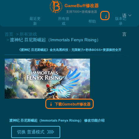
GameBuff修改器
支持7000+游戏修改器
语
下载Gamebuff
最近更
所有游
版本记
帮助
新
戏
录
首页
所有游戏
言
渡神纪 芬尼斯崛起（Immortals Fenyx Rising）
《渡神纪 芬尼斯崛起》金光岛黑科技：无限耐力+秒杀BOSS+资源操控全开
下载Gamebuff修改器
渡神纪 芬尼斯崛起（Immortals Fenyx Rising） 修改功能介绍
切换 普通模式