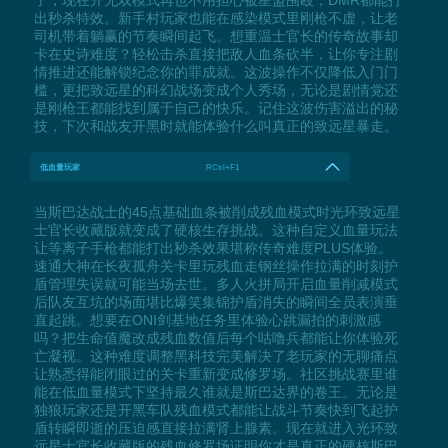
出秒杀特效。新手村玩家也能在感染模式里刚枪不虚，让老
司机带着躺赢的节奏瞬间起飞。想重温士官长的传奇故事却
卡在史诗难度？轻松击杀直接把敌人血条砍半，让你专注剧
情推进还能解锁纪念你的罪成就。这波操作不仅降低入门门
槛，更把致远星的科幻战场变成个人秀场，无论是剧情党还
是刚枪王都能找到属于自己的快乐。记住这波伤害溢出的秘
技，下次和战友开黑时就能体验什么叫真正的致远星暴走。
低血量玩家
RCtrl+F1
当斯巴达战士的45点基础血条被削成残血模式时光环致远星
士官长收藏版就变成了硬核生存挑战。这种自定义血量玩法
让等离子手枪都能打出秒杀效果堪称传奇难度PLUS体验。
速通大神在长夜孤舟关卡里玩残血走钢丝操作拉满的时刻护
盾管理失误就可能当场去世。多人火拼局开启血量削减模式
后队友互坑的场面堪比爆笑集锦护盾消失的瞬间全员表演垂
直起跳。想要在ONI剑基地任务里体验心跳漏拍的刺激感
吗？把生命值魔改成残血数值后每个咕噜兵都能让你体验死
亡凝视。这种难度调整黑科技完美解决了老玩家的无聊痛点
让熟悉得能闭眼过的关卡重新变成修罗场。社区挑战赛里谁
能在低血量模式下坚持最久谁就是斯巴达界的卷王。无论是
独狼玩家还是开黑车队残血模式都能让战斗节奏快到飞起护
盾转瞬即逝的压迫感直接拉满肾上腺素。现在就进入光环致
远星士官长收藏版的残血修罗场证明你才是真正的硬核斯巴