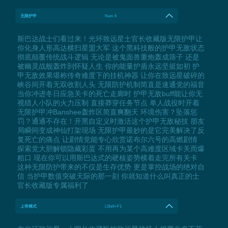
无限护甲
Num 6
斯巴达战士们看过来！光环致远星士官长收藏版无限护甲让
你化身人形高达横扫星盟大军 这个黑科技般的护甲无敌状态
彻底颠覆传统战斗逻辑 无论是被鬼面兽重炮轰成筛子 还是
被幽灵战舰轰炸到怀疑人生 你的能量护盾永远坚挺如初 护
甲无敌效果堪称传奇难度下的挂机神器 让你在致远星破碎的
峡谷间开着无双收割人头 无限防护机制简直是速通党的福音
当你冲进冬日应急关卡的死亡走廊时 护甲无敌buff能让你无
视猎人小队的火力压制 直接莽穿任务节点 单人战役时开着
无限护甲冲Banshee轰炸区简直爽翻天 环境伤害？坠落惩
罚？通通不存在！开黑自定义时激活这个护甲无敌秘技 朋友
局瞬间变成神仙打架现场 无限护甲最妙的是它完美解决了反
复死亡的痛点 让剧情党能专心欣赏诺布尔六号的高燃剧情
探索党大胆解锁隐藏彩蛋 不用再为某个高难度区域卡关而爆
粗口 现在你可以用斯巴达式的硬核姿势横着走完所有关卡
这种无限防护带来的不仅是生存优势 更是掌控战场的绝对自
信 当护甲数值突破天际的那一刻 你就知道什么叫真正的士
官长收藏版专属福利了
上帝模式
LShift+F1