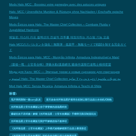
Mods Halo MCC : Boostez votre gameplay avec des astuces uniques
Halo: MCC | Unendliche Munition & Rüstung ohne Nachladen | Erschaffe epische
Moves
Mods Épicos para Halo: The Master Chief Collection – Combate Fluida y
Jugabilidad Hardcore
헤일로: 마스터 카프 컬렉션의 전설적 전투를 재정의하는 커스텀 기능 모음
Halo MCCのスパルタンを強化！無限弾・低装甲・無敵モードで戦闘を制する完全ガイ
ド
Mods Épicos para Halo: MCC - Munição Infinita, Armadura Indestrutível e Mais!
《最後一戰：士官長合輯》彈藥永動/護盾瞬充 騷操作讓斯巴達戰士橫掃星盟
Моды для Хало: МСС — Эпичные трюки и новые сценарии для спартанцев
استمتع بـ Halo: The Master Chief Collection مع تعديلات ملحمية | ذخيرة ودروع لا نهائية
Mod Halo MCC: Senza Ricarica, Armatura Infinita e Teschi di Sfida
标签:
甩开弹药限制一路carry队友
逆天改命光环致远星护盾再生机制让斯巴达战士永动机式刚枪
光环致远星士官长收藏版让你子弹管够的战场黑科技
爆破狂欢不讲武德！解锁《光环致远星：士官长收藏版》手榴弹无限压制流玩法
光环致远星士官长收藏版无限护甲解锁战场不败神话
《光环致远星：士官长收藏版》上帝模式秘籍解锁斯巴达战士最强形态
《光环致远星士官长收藏版》轻松击杀功能让战斗体验更丝滑