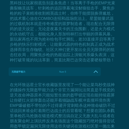
黑科技让玩家彻底告别蓝条焦虑！当等离子手枪的EMP光束
撕裂幽灵战车，针刺枪的追踪弹幕淹没豺狼狙击手，聚焦步
枪的粒子束精准收割精英战士时，你终于能摆脱换弹尴尬，
把战术重心放在COMBO连招和战场统治上。星盟能量武器
的过载机制本就是传奇难度的噩梦制造者，现在配合无限弹
药的逆天设定，无论是夜幕关卡的王虫围剿，还是火力模式
的永动机守点，都能化身人形加特林打出华丽的弹幕风暴。
新玩家再也不用为抢补给包手忙脚乱，老33直接开启等离子
步枪的快乐扫射模式，让能量武器的特色机制真正成为战术
选择而非生存枷锁。社区大神们更开发出全员无限弹药的狙
击狂欢局，用聚焦步枪的热能追踪上演银河系爆头表演，这
种打破常规的玩法革新，简直比斯巴达突击还要硬核带劲！
无限盔甲能力
Num 5
在光环致远星士官长收藏版里发现了一个能让菜鸟秒变战神
的骚操作无限盔甲能力这个非官方漏洞玩法简直是手残党的
逆天改命神器原本只能短暂生效的盔甲锁定现在能持续霸屏
让你硬扛火箭弹轰击还能开着猫鼬战车横冲直撞环境伤害
EMP爆破都不带怕的不过得避开背刺暗杀这种致命破防不过
话说回来谁会盯着斯巴达战士的后背看呢？想要在团队杀戮
里单枪匹马抢旗在锻造模式整活搞自定义无敌大乱斗或者在
朋友聚会时上演抗炸反杀名场面这个隐藏技巧绝对值得尝试
用盔甲锁定漏洞无限使用这些关键词在游戏社区里一抛出来