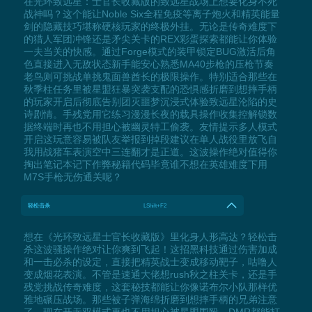
在光环致远星：士官长收藏版的致远星战场上想要化身不死
战神吗？这个能让Noble Six全程免疫等离子炮火和精英能量
剑的隐藏技巧堪称硬核玩家的终极外挂。无论是传奇难度下
的猎人军团冲锋还是矛尖关卡的REX彩蛋探索都能让你体验
一夫当关的快感。通过Forge模式的装甲锁定BUG激活后角
色直接进入无敌状态新手能安心熟悉MA40步枪的压枪节奏
老鸟则可挑战单挑鬼面兽酋长的极限操作。特别适合那些在
秋季柱任务里被星盟狂暴突袭支配的恐惧感折磨到想摔手柄
的玩家开启后彻底告别团灭噩梦沉浸式体验致远星沦陷的史
诗剧情。手残党用它练习漫漫长夜的载具操作收集控解锁数
据终端时再也不用担心被幽灵特工偷袭。友情提示多人模式
开启这玩意容易被队友举报到掉段建议在单人战役里放飞自
我用战猪车表演空中三连翻才是正道。这波操作绝对值得你
掏出笔记本记下作弊秘籍代码毕竟谁不想在英雄难度下用
M7S手枪无伤通关呢？
轻松击杀
LShift+F2
想在《光环致远星士官长收藏版》里化身人形高达？轻松击
杀这波骚操作绝对让你爽到飞起！这招黑科技通过伤害加成
和一击必杀的设定，直接把精英战士变成移动靶子，咕噜人
变成烟花表演。不管是速通大佬想rush秋之柱关卡，还是手
残党挑战传奇难度，这套秘技都能让你像诺布尔小队那样优
雅地碾压战场。那些被子弹海绵折磨到想摔手柄的兄弟注意
了，现在开无双模式再也不用担心被星盟围殴，DMR都能打