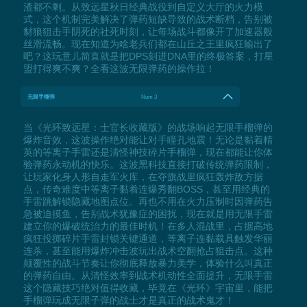
渣都不剩。从致远星秋日经典战役到自定义大厅的火力模
式，这个机制完美解决了弹药短缺导致的战术断档，告别被
豺狼狙击手阴死的社死时刻，让每场战斗都像开了加速器般
丝滑流畅。现在知道为啥老兵们都在山丘之王里疯狂输出了
吧？这玩意儿简直就是把DPS刻进DNA里的终极答案，打星
盟打得爽不爽？全看这波无限弹药的操作拉！
无限手榴弹
Num 3
当《光环致远星：士官长收藏版》的战场响起无限手榴弹的
爆炸音效，这波操作绝对能让对手瞳孔地震！无论是黏着精
英的等离子手雷还是清怪神技碎片手榴弹，现在都能让你体
验弹药永动机的快乐。这波黑科技直接打破传统弹药限制，
让玩家化身人形自走军火库，在夺旗战里疯狂轰炸敌方据
点，传奇难度中等离子黏着连爆秀翻BOSS，甚至用经典的
手雷跳解锁隐藏地图点位。再也不用在火力压制时因弹药告
急被迫摸鱼，告别战术犹豫症的困扰，现在就是用无限手雷
建立你的爆破统治力的最佳时机！在多人混战里，占据高地
疯狂投掷碎片手雷封锁关键通道，等离子连黏载具触发华丽
连杀，甚至能用爆炸冲击波玩出战术空翻抢占狙击点。这种
颠覆性的战斗节奏让你彻底释放暴力美学，体验什么叫真正
的弹药自由。从清怪效率到战术机动性全面提升，无限手雷
这个隐藏技巧绝对值得收藏，毕竟在《光环》宇宙里，能把
手榴弹玩成无限子弹的战士才是真正的战术鬼才！