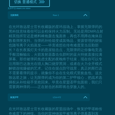
切换 普通模式
支持平台:
steam,ms-store
无限弹药
Num 1
在光环致远星士官长收藏版的星环战场上，掌握无限弹药的
黑科技意味着你可以全程保持火力压制。无论是用DMR点射
精英指挥官还是燃料棒炮轰击鬼面兽，再也不用蹲在掩体后
数着弹匣发抖。当弹药补给箱变成装饰品，资源管理的烦恼
也随等离子火焰蒸发——毕竟谁想在传奇难度里当后勤部
长？在长夜孤灯关卡的悬崖狙击点，无限弹药让你像电竞选
手般流畅输出，火箭发射器轰击虫群时的蓝火特效直接拉满
屏幕。那些被弹药焦虑支配的夜晚终于结束，现在你可以专
注用斯巴达激光在猎人胸口烧穿黑洞，或者在火力全开模式
解锁连续爆破的艺术。记住在据点防守战里，真正的斯巴达
不需要看弹药提示，就像你不会在生化模式里捡血包。这次
致远星之旅，让无限弹药成为你的第二护甲核心，把战术选
择权从补给箱手里抢回来。毕竟在星盟圣甲虫面前，我们只
需要两种弹药——正在射击的和即将击穿敌人的。
恢复护甲
LCtrl+F2
在光环致远星士官长收藏版的星盟战场中，恢复护甲堪称传
奇难度下的神技。当你的雷神锤装甲被等离子弹幕轰到发