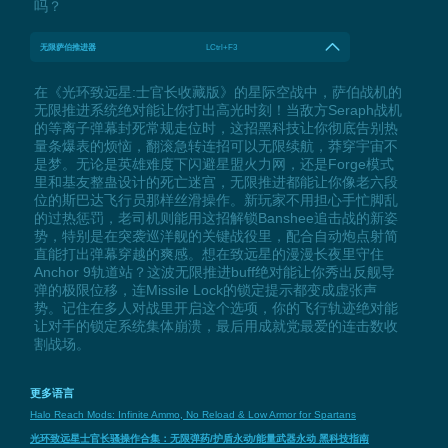
吗？
无限萨伯推进器
LCtrl+F3
在《光环致远星:士官长收藏版》的星际空战中，萨伯战机的
无限推进系统绝对能让你打出高光时刻！当敌方Seraph战机
的等离子弹幕封死常规走位时，这招黑科技让你彻底告别热
量条爆表的烦恼，翻滚急转连招可以无限续航，莽穿宇宙不
是梦。无论是英雄难度下闪避星盟火力网，还是Forge模式
里和基友整蛊设计的死亡迷宫，无限推进都能让你像老六段
位的斯巴达飞行员那样丝滑操作。新玩家不用担心手忙脚乱
的过热惩罚，老司机则能用这招解锁Banshee追击战的新姿
势，特别是在突袭巡洋舰的关键战役里，配合自动炮点射简
直能打出弹幕穿越的爽感。想在致远星的漫漫长夜里守住
Anchor 9轨道站？这波无限推进buff绝对能让你秀出反舰导
弹的极限位移，连Missile Lock的锁定提示都变成虚张声
势。记住在多人对战里开启这个选项，你的飞行轨迹绝对能
让对手的锁定系统集体崩溃，最后用成就党最爱的连击数收
割战场。
更多语言
Halo Reach Mods: Infinite Ammo, No Reload & Low Armor for Spartans
光环致远星士官长骚操作合集：无限弹药/护盾永动/能量武器永动 黑科技指南