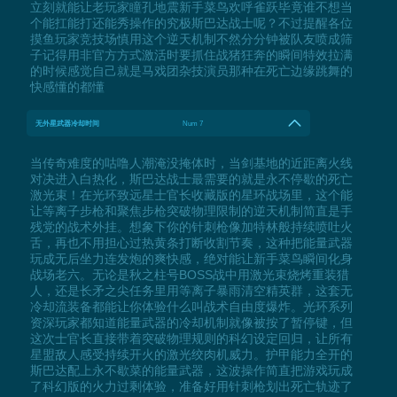
立刻就能让老玩家瞳孔地震新手菜鸟欢呼雀跃毕竟谁不想当
个能扛能打还能秀操作的究极斯巴达战士呢？不过提醒各位
摸鱼玩家竞技场慎用这个逆天机制不然分分钟被队友喷成筛
子记得用非官方方式激活时要抓住战猪狂奔的瞬间特效拉满
的时候感觉自己就是马戏团杂技演员那种在死亡边缘跳舞的
快感懂的都懂
无外星武器冷却时间
Num 7
当传奇难度的咕噜人潮淹没掩体时，当剑基地的近距离火线
对决进入白热化，斯巴达战士最需要的就是永不停歇的死亡
激光束！在光环致远星士官长收藏版的星环战场里，这个能
让等离子步枪和聚焦步枪突破物理限制的逆天机制简直是手
残党的战术外挂。想象下你的针刺枪像加特林般持续喷吐火
舌，再也不用担心过热黄条打断收割节奏，这种把能量武器
玩成无后坐力连发炮的爽快感，绝对能让新手菜鸟瞬间化身
战场老六。无论是秋之柱号BOSS战中用激光束烧烤重装猎
人，还是长矛之尖任务里用等离子暴雨清空精英群，这套无
冷却流装备都能让你体验什么叫战术自由度爆炸。光环系列
资深玩家都知道能量武器的冷却机制就像被按了暂停键，但
这次士官长直接带着突破物理规则的科幻设定回归，让所有
星盟敌人感受持续开火的激光绞肉机威力。护甲能力全开的
斯巴达配上永不歇菜的能量武器，这波操作简直把游戏玩成
了科幻版的火力过剩体验，准备好用针刺枪划出死亡轨迹了