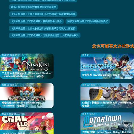
在光环致远星士官长收藏版里玩命的新姿势
《光环致远星：士官长收藏版》低护甲模式打造高燃战场节奏
《光环致远星:士官长收藏版》解锁星盟暴力美学
解锁光环致远星士官长的隐藏战斗奥义
《光环致远星：士官长收藏版》解锁能量武器无限火力新姿势
《光环致远星:士官长收藏版》无限萨伯推进器让太空战体验飙升
您也可能喜欢这些游戏
普通 37
加强 11
普通 21
二之国:白色圣灰的女王（Ni no Kuni Wrath of
伊甸星原（EDENS ZERO） 修改器
the White Witch Remastered） 修改器
普通 18
加强 22
普通 22
加强 7
暗喻幻想:ReFantazio（Metaphor:
幻想曲：新维度（Fantasian Neo Dimension）
ReFantazio） 修改器
修改器
普通 5
加强 12
普通 5
加强 11
汽车城:驾驶（Motor Town - Behind The
（Coal LLC） 修改器