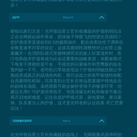
达！
低护甲
RCtrl+F2
硬核玩家们注意！光环致远星士官长收藏版的护盾削弱玩法
正在全网掀起操作革命，想体验子弹横飞的绝望生存战吗？
把护盾倍率直接砍到0.5的极限操作，配合伤害抗性下调和生
命恢复速率归零的设定，这波高脆弱性调整绝对让你肾上腺
素飙升！在消防队模式里被蜂拥而至的敌人狂轰滥炸时，医
疗包和战术护盾将成为比命还重要的战略资源；杀戮者模式
下每发子弹都价值千金，手残党的闪避操作和秃鹰般的狙击
预判缺一不可。老司机们早就发现这个护盾削弱秘技能让夺
旗战变成真正的战场绞肉机，斯巴达战士的装甲裂缝特效配
合高脆弱性机制，完美复刻士官长在致远星废墟中绝地反击
的剧情名场面。虽然萌新可能会被秒变筛子的惨状吓哭，但
建议先用0.75护盾倍率练手，等摸清爆头时机和掩体节奏后
再开启地狱难度。记住在低护甲模式里，舔包要快、身法要
帅、队友要当人肉护盾，这才是光环老粉认证的真·死亡芭蕾
玩法！
无限能量武器弹药
Num 4
在光环致远星士官长收藏版的战场上，无限能量武器弹药的