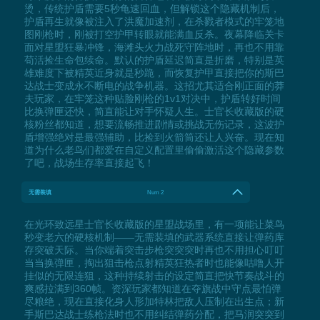
烫，传统护盾需要5秒龟速回血，但解锁这个隐藏机制后，
护盾再生就像被注入了洪魔加速剂，在杀戮者模式的牢笼地
图刚枪时，刚被打空护甲转眼就能满血反杀。夜幕降临关卡
面对星盟狂暴冲锋，海滩头火力战死守阵地时，再也不用靠
苟活捡生命包续命。默认的护盾延迟简直是折磨，特别是英
雄难度下被精英近身就是秒跪，而恢复护甲直接把你的斯巴
达战士变成永不断电的战争机器。这招尤其适合刚正面的莽
夫玩家，在牢笼这种贴脸刚枪的1v1对决中，护盾转好时间
比换弹匣还快，简直能让对手怀疑人生。士官长收藏版的硬
核粉丝都知道，想要流畅推进剧情或挑战无伤记录，这波护
盾增强绝对是最强辅助，比捡到火箭筒还让人兴奋。现在知
道为什么老鸟们都爱在自定义配置里偷偷激活这个隐藏参数
了吧，战场生存率直接起飞！
无需装填
Num 2
在光环致远星士官长收藏版的星盟战场里，有一项能让菜鸟
秒变老六的硬核机制——无需装填的武器系统直接让弹药库
存突破天际。当你端着突击步枪突突突时再也不用担心叮叮
当当换弹匣，掏出狙击枪点射精英狂热者时也能像咕噜人开
挂似的无限连狙，这种持续射击的设定简直把快节奏战斗的
爽感拉满到360帧。资深玩家都知道在夺旗战中守点最怕弹
尽粮绝，现在直接化身人形加特林把敌人压制在出生点；新
手斯巴达战士练枪法时也不用纠结弹药分配，把马润突突到