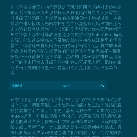
在《宇宙汉堡王》的星际厨房里玩转陷阱艺术绝对是你称霸
银河系的隐藏王牌当那些长着八只眼睛的外星食客挤爆前厅
时升级后的陷阱伤害就是你的控场神器电击地板滋啦一声直
接清空排队怪咖激光网格扫射范围比撒盐罐还精准别再用砍
肉刀追着顾客满场跑了这波陷阱伤害强化让你实现无伤料理
外星特饮！那些对麻醉汉堡免疫的硬核种族Sahti和Bredig现
在踩进陷阱连哀嚎都来不及触发就能直接变成冰柜里的优质
蛋白。特别适合喜欢暗夜行舟的玩家当警用无人机在玻璃窗
外盘旋时高伤害陷阱就是你的沉默器连外星血浆都不会溅到
收银台怀疑值归零照样接单！高峰期甩锅全靠陷阱自动清场
省下的宇宙币快去升级你的特制迷幻可乐配方吧。记住在银
河系当个低调的汉堡王不是靠刀刃而是用陷阱玩出致命节
奏。
设置声望
Num 7
在宇宙汉堡王的暗黑料理宇宙中，想当银河系最狠的汉堡暴
君？掌握『调整声望』这个黑科技功能才是王道！这招能直
接拉满餐厅名气值，不用再当舔狗式服务生，直接跳过肝订
单的枯燥期，开启星球殖民新模式。高声望意味着能解锁更
猎奇的星球客户，像疯狂科学家调制脑浆酱料，或是用激光
陷阱处理黑帮订单，玩法直接从新手村切换到终局挑战。资
深玩家都知道声望调整是游戏优化的精髓，省下的时间够你