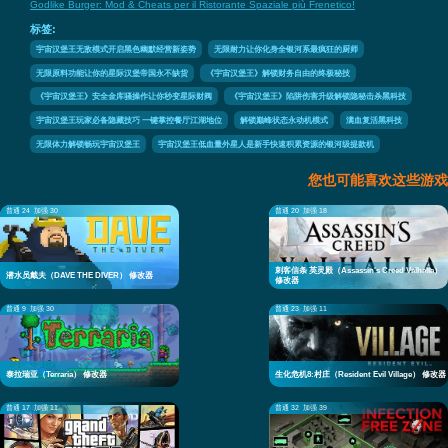
Godlike Burger: Mod & Cheats per il Ristorante Spaziale più Frenetico!
标签:
宇宙汉堡王无敌模式开启黑色幽默经营新姿势
无限耐力让你化身全银河系最疯狂的厨师
无限原料功能让你的星际汉堡帝国永不缺货
《宇宙汉堡王》解锁财务自由的终极秘技
《宇宙汉堡王》安全金库骚操作让你秒变星际财阀
《宇宙汉堡王》陷阱伤害升级解锁隐秘击杀黑科技
宇宙汉堡王玩家必备隐藏技巧 一键掌控餐厅江湖地位
解锁巅峰状态永动机模式
满血复活黑科技
无限体力解锁畅玩宇宙汉堡王
宇宙汉堡王低血量外星人是新手快速积累资源的银河级提款机
您也可能喜欢这些游戏
普通 24
加强 30
普通 20
加强 18
刺客信条 英灵殿（Assassin's Creed Valhalla）
潜水员戴夫（DAVE THE DIVER） 修改器
修改器
普通 9
加强 30
普通 23
加强 11
泰拉瑞亚（Terraria） 修改器
生化危机8:村庄（Resident Evil Village） 修改器
普通 17
加强 11
普通 32
加强 39