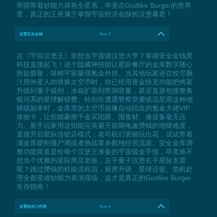
帝国带着钞能力席卷全星系，毕竟在Godlike Burger的世界
里，真正的王座属于掌握宇宙经济命脉的汉堡暴君！
设置安全金钱
Num 5
在《宇宙汉堡王》里想当宇宙级汉堡大亨？掌握安全金钱黑
科技直接起飞！这个隐藏神技能让星际餐厅的金库数字随心
所欲膨胀，堪称宇宙最强氪金外挂。当其他玩家还在绞尽脑
汁用外星人肉饼换太空币时，你已经用资金快充功能把烤架
升级到量子级别，冰箱扩容到黑洞容量，甚至直接包揽整条
银河系的星球解锁费。特别在遭遇警察突袭或流星雨这种地
狱级副本时，金库里的太空币就像自动回血的氪金大佬VIP
体验卡，让你能豪掷千金买陷阱、囤食材、修设备毫无压
力。新手玩家用这招能完美避开前期龟速攒钱的地狱难度，
直接开启星际连锁店模式；老司机们更能玩出花，试试带着
满金库硬刚僵尸潮或者挑战零杀戮纯经营流派。安全金库调
整功能简直是给每个汉堡王准备的宇宙级金手指，毕竟谁不
想当个优雅的星际黑店老板，左手量子汉堡右手星际支票
呢？跳过攒钱的枯燥流程后，厨房升级、星球迁徙、危机处
理全都变成钞能力表演现场，这才是真正的Godlike Burger
生存指南！
设置砍肉刀伤害
Num 6