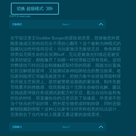
切换 超级模式
支持平台:
steam,epic
无敌模式
Num 1
在宇宙汉堡王Godlike Burger的星际厨房里，想体验把外星
顾客做成汉堡肉却完全不用担心翻车？这个被称为神模式的
隐藏玩法绝对值得尝试！当玩家激活无敌状态后，角色将获
得类似无限生命的反侦测buff，无论是被激光扫描还是被安
保系统锁定，都能像开了自瞄一样丝滑躲过所有危机。这招
作弊级技巧特别适合刚接触星际经营的萌新，既能当社畜疯
狂肝店解锁新星球，又能测试各种陷阱组合的整活效果。老
玩家则能用它突破高难度关卡，把精力集中在研发黑暗料理
和升级太空厨房上。那些被警察追着跑的紧张感、制作失败
导致重开的挫败感，统统都被这个无限生命秘技化解。建议
在挑战星球级任务或测试新配方时开启，配合自动补血和免
控告的特性，简直像给你的汉堡店装了加速器。毕竟谁不想
当个快乐的宇宙奸商，把外星生物变成特制肉饼，同时还能
解锁隐藏剧情呢？这种让玩家专注经营和创意的玩法设计，
完美契合了当代年轻人既要又要还要的游戏需求。
无限耐力
Num 2