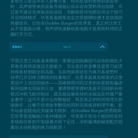
多研究三套连环杀人套餐方案。特别是遇到警察卧底星球
时，高声望带来的设备升级能让你从容布置料理台陷阱。不
过新手建议先体验原始流程，等解锁星球地图后用这个技巧
开启地狱模式，毕竟看着顾客在监控里跳脚吐槽才是游戏的
终极快乐。记住在Godlike Burger的世界里，真正的汉堡王
从不按套路出牌，用声望快速解锁新地图才是黑暗料理的正
确打开方式。
恢复体力
Num 8
宇宙汉堡王玩家速来围观！掌握这招隐藏技巧后你的疯狂大
厨角色将彻底激活无敌耐力，无论是狂奔送餐还是挥刀处理
特殊食材都能全程高能。当其他厨师还在为体力条发愁时，
你早已开启体力翻倍的狂暴模式，在星系最臭名昭著的汉堡
黑店中上演连招操作——高峰期用泻药汉堡把外星顾客骗进
厕所陷阱实现收割三连，遭遇警察突袭时直接开启续航补给
模式冲刺飞船控制台，甚至能边修坏掉的冰箱边应对僵尸暴
走事件！这可不是什么作弊秘技，而是真正的时间管理大师
级操作，让餐厅经营效率翻倍的同时完美保持料理节奏。新
手玩家也能借此突破体力限制，在Godlike Burger的黑暗厨
艺世界里流畅执行各种骚操作，毕竟谁不想当个能同时应对
多线程任务的宇宙级屠夫呢？记住，冰柜爆满的秘密配方就
藏在永动机般的体力续航里！