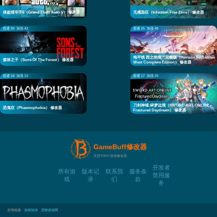
侠盗猎车手5（Grand Theft Auto V） 修改器
无感染区（Infection Free Zone） 修改器
普通 39
加强 43
普通 25
加强 48
地平线 西之绝境™完整版（Horizon Forbidden
森林之子（Sons Of The Forest） 修改器
West Complete Edition） 修改器
普通 18
加强 13
普通 17
加强 29
刀剑神域:碎梦边境（SWORD ART ONLINE
恐鬼症（Phasmophobia） 修改器
Fractured Daydream） 修改器
GameBuff修改器
支持7000+游戏修改器
开发者
所有游
版本记
联系我
服务条
禁用服
戏
录
们
款
务
友情链接:
游戏加加
恐怖游戏网