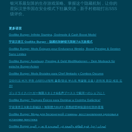
银河系最划算的生存游戏策略。掌握这个隐藏机制，让你的
星际汉堡帝国在安全模式下狂飙突进，新手村都能打出SSS
级评价。
更多语言
Godlike Burger: Infinite Stamina, Godmode & Cash Boost Mods!
宇宙汉堡王 Godlike Burger：隐藏机制解锁无限耐力&无敌模式
Godlike Burger: Mods Épiques pour Endurance Illimitée, Boost Prestige & Gestion
Sans Limites
Godlike Burger: Ausdauer, Prestige & Geld Modifikationen – Dein Modpack für
epische Burger-Action
Godlike Burger: Mods Brutales para Chef Ilimitado y Combos Oscuros
갓라이크 버거 무한 스태미나/체력 풀충/명성 부스트 핵꿀템 모음 | 은하계 최강 셰프 도
전!
ゴッドライクバーガー無限スタミナ&名声ブーストで銀河一のシェフに！
Godlike Burger: Truques Épicos para Dominar a Cozinha Galáctica!
宇宙漢堡王永動主廚秘訣！無限體力BUFF+星際經營神裝讓你狂割外星客
Godlike Burger: Моды для бесконечной стамины, восстановления здоровья и
установки престижа
Godlike Burger مودات | حيل قوية للطاقة والصحة غير المحدودة & تعزيز الهيبة!