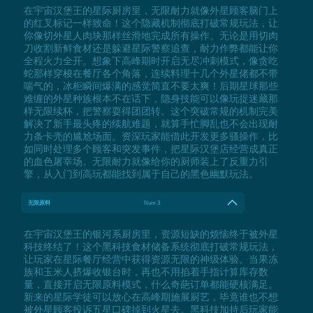
在宇宙汉堡王的星际厨房里，无限耐力就像外星顾客脑门上
的红叉标记一样致命！这个隐藏机制彻底打破常规玩法，让
你像切外星人肉块那样丝滑地完成所有操作。无论是用切肉
刀收割新鲜食材还是躲避星际警察追查，耐力作弊都能让你
全程火力全开。想象下高峰期时开启无尽冲刺模式，像贪吃
蛇那样穿梭在餐厅各个角落，连续料理十几个外星佬都不带
喘气的，冰柜瞬间爆满的感觉简直不要太爽！后期星球那些
难缠的外星种族根本不在话下，隐身技能可以像玩捉迷藏那
样无限续杯，把警察耍得团团转。这个突破常规的机制完美
解决了新手最头疼的续航难题，就算手忙脚乱也不会出现耐
力条卡壳的尴尬场面。资深玩家能借此开发更多骚操作，比
如同时处理多个顾客和突发事件，把星际汉堡店经营成真正
的血色屠宰场。无限耐力就像给你的厨师装上了反重力引
擎，从入门到高玩都能找到属于自己的黑色幽默玩法。
无限原料
Num 3
在宇宙汉堡王的银河系厨房里，资源短缺的烦恼终于被外星
科技终结了！这个黑科技食材储备系统彻底打破常规玩法，
让玩家在星际餐厅经营中获得资源无限的神级体验。当果冻
族和玉米人挤爆收银台时，再也不用掐着手指计算库存数
量，直接开启无限原料模式，什么奇葩订单都能硬核满足。
新来的星际学徒可以放心在高峰期施展厨艺，毕竟谁也不想
被外星顾客投诉五星口碑掉到火星去。黑科技加持后玩家能