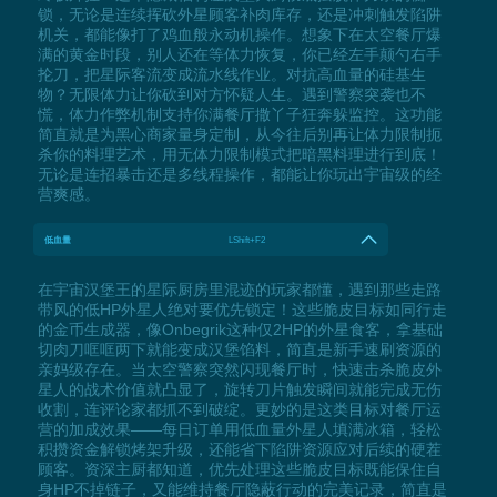
锁，无论是连续挥砍外星顾客补肉库存，还是冲刺触发陷阱
机关，都能像打了鸡血般永动机操作。想象下在太空餐厅爆
满的黄金时段，别人还在等体力恢复，你已经左手颠勺右手
抡刀，把星际客流变成流水线作业。对抗高血量的硅基生
物？无限体力让你砍到对方怀疑人生。遇到警察突袭也不
慌，体力作弊机制支持你满餐厅撒丫子狂奔躲监控。这功能
简直就是为黑心商家量身定制，从今往后别再让体力限制扼
杀你的料理艺术，用无体力限制模式把暗黑料理进行到底！
无论是连招暴击还是多线程操作，都能让你玩出宇宙级的经
营爽感。
低血量
LShift+F2
在宇宙汉堡王的星际厨房里混迹的玩家都懂，遇到那些走路
带风的低HP外星人绝对要优先锁定！这些脆皮目标如同行走
的金币生成器，像Onbegrik这种仅2HP的外星食客，拿基础
切肉刀哐哐两下就能变成汉堡馅料，简直是新手速刷资源的
亲妈级存在。当太空警察突然闪现餐厅时，快速击杀脆皮外
星人的战术价值就凸显了，旋转刀片触发瞬间就能完成无伤
收割，连评论家都抓不到破绽。更妙的是这类目标对餐厅运
营的加成效果——每日订单用低血量外星人填满冰箱，轻松
积攒资金解锁烤架升级，还能省下陷阱资源应对后续的硬茬
顾客。资深主厨都知道，优先处理这些脆皮目标既能保住自
身HP不掉链子，又能维持餐厅隐蔽行动的完美记录，简直是