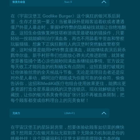
恢复生命值
Num 9
在《宇宙汉堡王 Godlike Burger》这个疯狂的银河系后厨
里，生存才是第一要义！当被暴躁外星顾客追着砍或者遭遇
僵尸外星人暴走时，掌握HP作弊的隐藏秘技就能让你绝地翻
盘。这招生命值恢复神技堪称游戏里最硬核的骚操作，只要
轻轻一按就能瞬间治疗满血条，再也不用舔着半管血和警察
玩躲猫猫。想象下正疯狂翻煎人肉汉堡时突然触发警察突
袭，这时候要是能用HP作弊直接满血，就能继续表演后厨杀
戮华尔兹。新手村肝帝们也能放心莽夫式推进剧情，就算被
变异番茄捅个透心凉也能秒回满血条继续搞事情。官方设定
每天收工才能回血的机制确实有点阴间，这招直接打破规则
让你体验丝滑的全天候战斗节奏。无论是清理目击者还是应
对外星人暴动，瞬间治疗都能成为你最可靠的保命符。偷偷
告诉你，这招和MediKit医疗包组合使用效果更佳，能腾出更
多资源打造全星系最凶残的汉堡连锁店。现在就解锁这个隐
藏技，让你的银河系美食帝国扩张计划不再被血条限制，把
每个顾客都变成你料理台上的完美食材！
无体力
LShift+F1
在宇宙汉堡王的星际厨房里，想要体验砍顾客如切菜的爽快
感？想用菜刀在银河系玩无双割草？无限体力机制就是你的
终极外挂！这个隐藏福利让汉堡大厨彻底摆脱体力条的枷