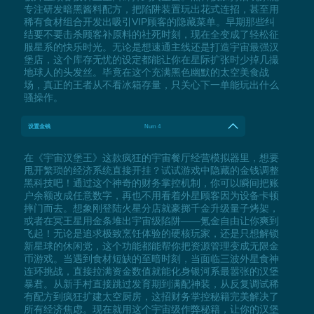
专注研发暗黑酱料配方，把陷阱装置玩出花式连招，甚至用
稀有食材组合开发出吸引VIP顾客的隐藏菜单。早期那些纠
结要不要击杀顾客补原料的社死时刻，现在全变成了轻松征
服星系的快乐时光。无论是想速通主线还是打造宇宙最强汉
堡店，这个库存无忧的设定都能让你在星际扩张时少掉几撮
地球人的头发丝。毕竟在这个充满黑色幽默的太空美食战
场，真正的王者从不看冰箱存量，只关心下一单能玩出什么
骚操作。
设置金钱
Num 4
在《宇宙汉堡王》这款疯狂的宇宙餐厅经营模拟器里，想要
甩开繁琐的经济系统直接开挂？试试游戏中隐藏的金钱调整
黑科技吧！通过这个神奇的财务掌控机制，你可以瞬间把账
户余额改成任意数字，再也不用看着外星顾客因为设备卡顿
摔门而去。想象刚登陆火星分店就豪掷千金升级量子烤架，
或者在冥王星用金条堆出宇宙级陷阱——氪金自由让你爽到
飞起！无论是追求极致烹饪体验的硬核玩家，还是只想解锁
新星球的休闲党，这个功能都能帮你把资源管理变成无限金
币游戏。当遇到食材短缺的至暗时刻，当面临三波外星食神
连环挑战，直接拉满资金数值就能化身银河系最嚣张的汉堡
暴君。从新手村直接跳过发育期到满配神装，从反复调试稀
有配方到疯狂扩建太空厨房，这招财务掌控秘籍完美解决了
所有经济焦虑。现在就用这个宇宙级作弊秘籍，让你的汉堡