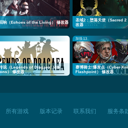
圣域2：堕落天使（Sacred 2 R
响（Echoes of the Living） 修改器
改器
加强 13
（Legends of Dragaea: Idle
赛博骑士:爆发点（Cyber Knig
eons） 修改器
Flashpoint） 修改器
所有游戏
版本记录
联系我们
服务条