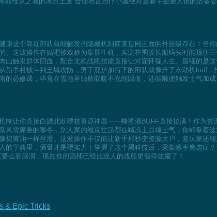
要称霸维京之城的冰封王座 合理布置治疗小屋绝对是新手逆袭大佬的必备
健康这个靠近部队就能触发的隐藏机制简直是刚正面的外挂级存在！当你
的。这波操作在贴吧被戏称为集群生机，实测在围攻长船码头时能顶住三
肉山触发群体回血，配合北欧战吼技能直接让对面怀疑人生。最骚的是这
从新手村械斗到王城攻防，奥丁庇护加持下的部队就像开了永动机buff
南的必修课，毕竟在雪地里贴脸取暖不光能回血，还能顺便触发士气加成
机制让你直接白嫖北欧硬核资源神器——蜂蜜酒BUFF直接拉满！作为资
暴风雪席卷的寒冬，别人家的维京壮汉都在啃冻土豆掉士气，你却靠着这
像切黄油一样丝滑。这波操作不仅能让新手村秒变资源大户，老玩家还能
人的字典里，酒量才是硬实力！掌握了这个黑科技后，采集效率焦虑症？
度要么靠脑洞，现在你的酒桶已经比敌人的战船更值得炫耀了！
 & Epic Tricks