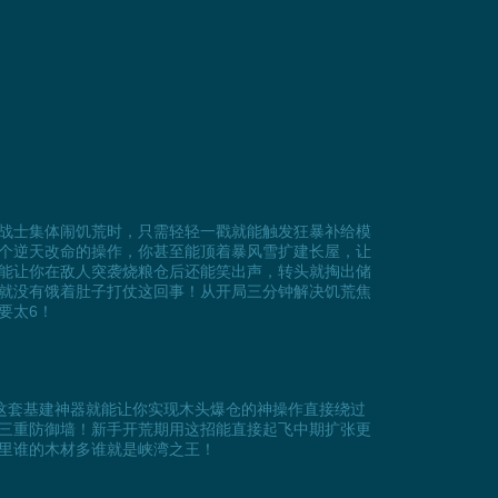
战士集体闹饥荒时，只需轻轻一戳就能触发狂暴补给模
个逆天改命的操作，你甚至能顶着暴风雪扩建长屋，让
能让你在敌人突袭烧粮仓后还能笑出声，转头就掏出储
就没有饿着肚子打仗这回事！从开局三分钟解决饥荒焦
要太6！
见底时这套基建神器就能让你实现木头爆仓的神操作直接绕过
三重防御墙！新手开荒期用这招能直接起飞中期扩张更
里谁的木材多谁就是峡湾之王！