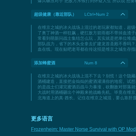
爆兵碾压对手 把敌方斥候打到怀疑人生 所以说 想
超级健康（靠近部队）
LCtrl+Num 2
在维京之城的冰火战场上混过的老玩家都知道，超级
了奥丁神酒一样狂飙，硬扛敌方箭雨都不带掉血渣子
常看到萌新问战士集结怎么玩，其实就是把单位堆成
部队战力，省下的木头全拿去扩建龙首圣殿不香吗？
血在线。现在贴吧老哥都在传这招是维京之城生存指
添加蜂蜜酒
Num 8
在维京之城的冰火战场上混不下去？别慌！这个隐藏
酒桶建造，直接把金灿灿的蜜酒灌满你的地窖。试想
的是战士们灌完蜜酒后战斗力暴涨，砍翻敌对部落就
大战时用酒桶砸出个神殿来抢战略先机。毕竟在维京
北海道上的真·酋长。记住在维京之城混，要么靠肝
更多语言
Frozenheim: Master Norse Survival with OP Mods