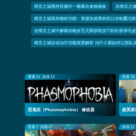
维京之城黑科技操作一键暴击食物储备
在维京之
维京之城添加钢材功能：资源加速黑科技让你制霸北欧
在维京之城中解锁动物皮毛无限获取技巧轻松获得毛皮b
维京之城自动治疗功能深度解析 治疗小屋如何让部队
普通 21
加强 13
普通 19
恐鬼症（Phasmophobia） 修改器
超英派遣
普通 7
加强 17
加强 11