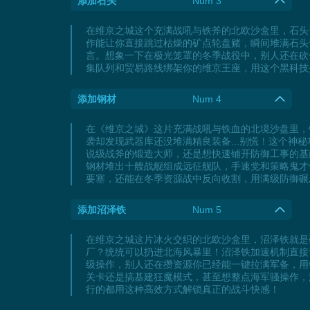
添加石头
Num 3
在维京之城这个充满战吼与铁斧的北欧沙盒里，石头
作能让你直接跳过枯燥的矿点轮盘赌，瞬间堆满石头
言。想象一下在极光笼罩的冬季战役中，别人还在砍
集队列和贸易路线绑架你的维京王座，用这个黑科技
添加钢材
Num 4
在《维京之城》这片充满战吼与铁血的北境沙盘里，
袭却发现武器库还没堆满精良装备...别慌！这个
说级战斧的锻造大师，还是想快速铺开防御工事的基
钢材堆出十艘战舰组成远征舰队，手速党和策略鬼才
要塞，还能在冬季资源战中反向收割，用满级防御碾
添加沼泽铁
Num 5
在维京之城这片冰火交织的北欧沙盒里，沼泽铁就是
厂？统统可以扔进北海风暴里！沼泽铁加速机制直接
级操作，别人还在攒资源你已经能一键拉满军备，用
关卡还是搞基建狂魔模式，甚至想整点海军骚操作，
行的都用这种高效方式解锁真正的战斗快感！