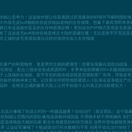
的核心竞争力！这波操作能让你直接跳过肝度爆表的狩猎环节瞬间囤积海
大作战毛皮buff都能给你提供稳如老狗的生存保障。想象下暴风雪即将
裤过冬这波操作妥妥的生存神器预定啊！更别说在PVP模式里用皮毛资
有了这波皮毛buff加持你就是维京大陆的基建狂魔！无论是新手开荒还
京之城的皮毛资源加速玩法绝对值得你加入生存指南
兵量产的刚需物资，更是黑市交易的硬通货！想要实现爆兵流统治战场，
猎区附近，配合三级农舍形成资源闭环，冬季来临前囤够200+衣服就能
子上战场的名场面。新手常犯的致命错误就是忽视制革厂布局，导致皮革
的操作堪称神来之笔。记住要在狩猎营地部署猎人小队保证皮革稳定产出
花样，在维京之城的极寒大陆上让对手知道什么叫真正的北欧硬实力！
维京战士像喝了狂战士药剂一样越战越勇？自动治疗（靠近部队）这个隐
疗机制能让范围内的部队像泡温泉般持续回血 不用烧木材不用啃腌肉 实打
别是选择狼族天赋的玩家 配合长老建筑的科技升级后 连野外营地都能变身
界 让远征军像喝了十瓶超级治疗药水般横扫千军 别再手动点治疗按钮了