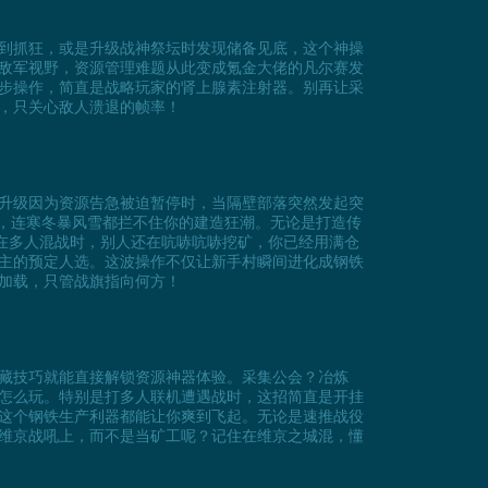
到抓狂，或是升级战神祭坛时发现储备见底，这个神操
敌军视野，资源管理难题从此变成氪金大佬的凡尔赛发
步操作，简直是战略玩家的肾上腺素注射器。别再让采
，只关心敌人溃退的帧率！
升级因为资源告急被迫暂停时，当隔壁部落突然发起突
则，连寒冬暴风雪都拦不住你的建造狂潮。无论是打造传
下在多人混战时，别人还在吭哧吭哧挖矿，你已经用满仓
主的预定人选。这波操作不仅让新手村瞬间进化成钢铁
加载，只管战旗指向何方！
藏技巧就能直接解锁资源神器体验。采集公会？冶炼
怎么玩。特别是打多人联机遭遇战时，这招简直是开挂
这个钢铁生产利器都能让你爽到飞起。无论是速推战役
维京战吼上，而不是当矿工呢？记住在维京之城混，懂