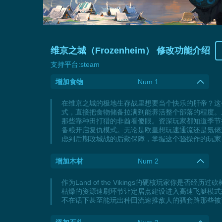
维京之城（Frozenheim） 修改功能介绍
支持平台:
steam
增加食物
Num 1
在维京之城的极地生存战里想要当个快乐的肝帝？这
式，直接把食物储备拉满到能养活整个部落的程度。
那些靠种田打猎的非酋看傻眼。资深玩家都知道季节
备粮开启复仇模式。无论是欧皇想玩速通流还是氪佬
虑到后期攻城战的后勤保障，掌握这个骚操作的玩家
增加木材
Num 2
作为Land of the Vikings的硬核玩家
枯燥的资源速刷环节让定居点建设进入高速飞艇模式
不在话下甚至能玩出种田流速推敌人的骚套路那些被