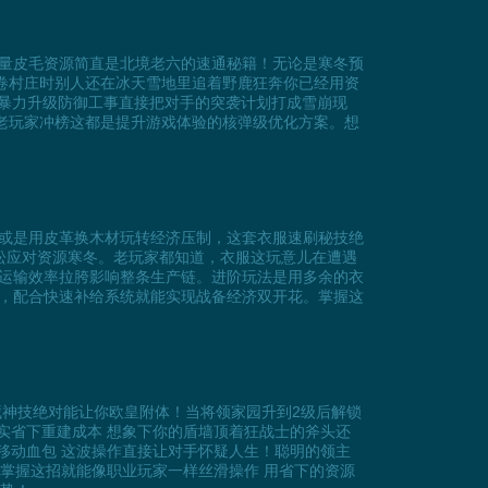
量皮毛资源简直是北境老六的速通秘籍！无论是寒冬预
席卷村庄时别人还在冰天雪地里追着野鹿狂奔你已经用资
源暴力升级防御工事直接把对手的突袭计划打成雪崩现
是老玩家冲榜这都是提升游戏体验的核弹级优化方案。想
或是用皮革换木材玩转经济压制，这套衣服速刷秘技绝
轻松应对资源寒冬。老玩家都知道，衣服这玩意儿在遭遇
运输效率拉胯影响整条生产链。进阶玩法是用多余的衣
，配合快速补给系统就能实现战备经济双开花。掌握这
藏神技绝对能让你欧皇附体！当将领家园升到2级后解锁
实省下重建成本 想象下你的盾墙顶着狂战士的斧头还
移动血包 这波操作直接让对手怀疑人生！聪明的领主
 掌握这招就能像职业玩家一样丝滑操作 用省下的资源