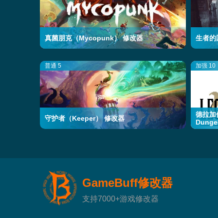
真菌朋克（Mycopunk） 修改器
生者的回
普通 5
加强 10
德拉加传说
守护者（Keeper） 修改器
Dung
GameBuff修改器
支持7000+游戏修改器