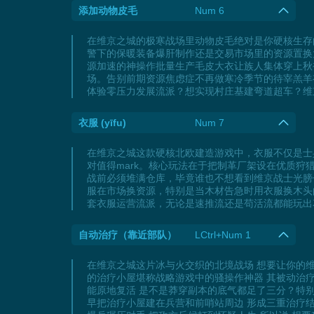
添加动物皮毛
Num 6
在维京之城的极寒战场里动物皮毛绝对是你硬核生存
警下的保暖装备爆肝制作还是交易市场里的资源置换
源加速的神操作批量生产毛皮大衣让族人集体穿上秋
场。告别前期资源焦虑症不再做寒冷季节的待宰羔羊
体验零压力发展流派？想实现村庄基建弯道超车？维
衣服 (yīfu)
Num 7
在维京之城这款硬核北欧建造游戏中，衣服不仅是士
对值得mark。核心玩法在于把制革厂架设在优质狩
战前必须堆满仓库，毕竟谁也不想看到维京战士光膀
服在市场换资源，特别是当木材告急时用衣服换木头
套衣服运营流派，无论是速推流还是苟活流都能玩出
自动治疗（靠近部队）
LCtrl+Num 1
在维京之城这片冰与火交织的北境战场 想要让你的
的治疗小屋堪称战略游戏中的骚操作神器 其被动治
能原地复活 是不是莽穿副本的底气都足了三分？特
早把治疗小屋建在兵营和前哨站周边 形成三重治疗结