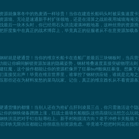
资源就像寒冬中的热麦酒一样珍贵！当你在建造长船码头时被采集速度卡
资源墙。无论是速通新手村扩张领地，还是在清算之战前夜用城墙海淹没
伐最后一块木头时，你已经用石头洪流灌满神殿地基，这种丝滑的资源滑
把肝度集中在真正的战术博弈上，毕竟真正的征服者从不在意资源加载条
钢材就是硬通货！当你的维京长船卡在造船厂差最后三块钢板时，当兵营
神秘功能让你瞬间解锁资源加速的隐藏姿势，钢材堆叠速度直接突破物理法
建狂魔，这个操作都能让你的资源栏像开了狂暴buff般疯狂暴涨。想象
们直接笑出声！毕竟在维京世界里，谁掌控了钢材供应链，谁就是北海之
压那些还在为材料发愁的菜鸟玩家。记住，真正的维京酋长从不看资源条
硬通货懂的都懂！当别人还在为抢矿点肝到凌晨三点，你只需激活这个隐
让你的钢铁储备蹭蹭上涨，狂战士盾墙长船舰队这些高级玩法想怎么玩就
钢铁洪流把对手钉在耻辱柱上。新手村刚摸清方向？老手冲榜卡关瓶颈？
沼泽铁无限供应都能让你彻底告别资源焦虑。毕竟谁不想把时间花在指挥