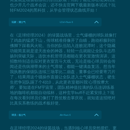
也少开几个战术会议，还不快去官网下载最新版本试试？玩
转FM2024的黑科技，从学会管理状态曲线开始！
玩家：满士气
LCtrl+Num 6
在《足球经理2024》的绿茵战场里，士气爆棚的球队就像打
了鸡血的猛虎下山，传球精准得像开了自瞄，跑动积极到仿
佛脚下踩着风火轮。当你的队伍陷入连败泥潭时，这个隐藏
功能简直就是逆天改命的神器，轻轻一点就能让全队斗志昂
扬到突破天际，连饮水机管理员都能在更衣室激情演讲。这
招数特别适合应对更衣室宫斗大戏，无论是核心球员转会传
闻还是伤病潮带来的士气滑坡，都能一键满血复活。想当年
我执教的保级队连续三场零比二崩盘，董事会已经要寄刀片
了，结果用这个骚操作直接让全队进入士气爆棚状态，硬生
生把争冠队踢了个4比0，从此更衣室都叫我'心理按摩大
师'。要知道在FM宇宙里，团队精神值拉满的队伍连训练基
地的咖啡机都能自动续杯，这种玄学buff不赶紧安排上？现
在每次看到球员们像打了胜仗般击掌庆祝，就知道这招绝对
比真实系教练的战术板好使。
球员：低士气
Alt+Num 6
在足球经理2024的绿茵战场，当遇到核心球员突然摆烂、更