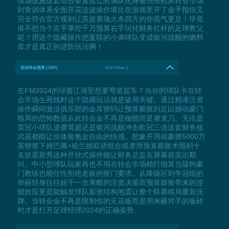
练场设施这套组合拳直接让附属队化身最强僚机从转会市场
到青训体系全面开花这波操作堪比在游戏里开了金手指但又
完全符合官方规则让英超赛场大杀四方的你底气更足！毕竟
谁不想当个左手掌控千万预算右手玩转财务杠杆的足球教父
呢？用这个隐藏操作把曼联的小弟球队变成银河战舰的燃料
库才是真正的进阶玩法啊！
添加转会预算 (GBP)
LCtrl+Num 2
在FM2024的绿茵江湖里想要弯道超车？当你的球队卡在转
会市场生死线时这个隐藏玩法就是破局关键。通过精准注资
操作瞬间激活俱乐部的金库密码让预算膨胀到足以撼动豪门
格局的恐怖数值从此转会金不再是枷锁而是屠龙刀。无论是
英冠小球队逆袭英超还是银河战舰冲击欧冠三连这套财务核
武器都能让你体验氪金自由的快感。想象开局就豪掷5000万
英镑签下姆巴佩+哈兰德双骄组合或者用预算膨胀术囤积十
名妖星新秀这种开挂式操作能让财务总监在屏幕前笑出鹅
叫。中小型球队玩家再也不用在转会市场精打细算当舔狗豪
门教练也能任性拒绝老板的抠门要求。从降级区到争冠组的
华丽转身往往始于一次果断的注资决策而预算膨胀带来的连
锁效应更是能触发球队薪资结构地震让整个联赛格局重新洗
牌。当转会金不再是限制你的天花板而是用来砸对手的板砖
时才是打开足球经理2024的正确姿势。