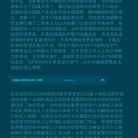
养不起，当董事会天天催着你冲冠却抠抠搜搜，这时候就需
要祭出这个隐藏大招了。通过激活游戏内的财务注入秘技，
直接给俱乐部账户来波史诗级余额调整，瞬间解锁钞能力模
式。想象一下，原本只能捡漏免签的你，现在能直接砸重金
带走姆巴佩？工资单压力山大的豪门也能玩转平衡操作，甚
至能提前十年启动新球场建设，这种丝逆袭的感觉简直比欧
冠逆转还带劲。从英冠保级队到银河战舰改造，资金添加这
招堪称FM宇宙最强杠杆，毕竟有钱能使磨盘倒转，没钱连
饮水机管理员都当不成。用这个黑科技把FFP规则当空气，
挥舞着金元大棒砸出王朝雏形，这才是真正意义上的足球权
力的游戏。记住啊兄弟们，游戏里真正的外挂不是代码而是
现金流，玩FM2024不掌握这个技巧，分分钟被隔壁氪金大
佬按在地上摩擦。
附属俱乐部财务余额（英镑）
Alt+Num 1
在足球经理2024的虚拟绿茵世界里想让自家小弟俱乐部不再
当拖油瓶？这招附属俱乐部财务余额黑科技操作绝对是你打
通任督二脉的关键！当你发现自家青训营连个18岁妖人都养
不起时用资金注入直接给小弟塞个百万英镑红包瞬间激活他
们的买人权限；当商业合作谈判卡在预算红线时财务补强功
能就是你的救场王让附属队也能玩转豪门转会；更绝的是预
算调整这招杀手锏能让小弟俱乐部替母队分摊薪资压力让滕
哈格不用再为德赫亚的工资头疼！从签下南美新星到升级训