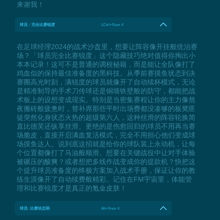
来谢我！
球员：完全比赛锐度
LCtrl+Num 4
在足球经理2024的战术沙盘里，想要让阵容像开挂般统治赛
场？「球员完全比赛锐度」这个隐藏技巧绝对值得你掏出小
本本记录！这可不是普通的调校秘籍，而是能让全队像打了
鸡血似的保持最佳准备度的黑科技。从季前赛摸鱼状态到决
赛圈高光时刻，满锐度的球员就像开了自动续杯模式，无论
是精准制导的手术刀传球还是铜墙铁壁般的防守，都能把战
术板上的设想变成现实。特别是当密集赛程让你的主力像熬
夜搬砖般疲惫时，替补席那些平时出场费都没凑够的板凳匪
徒突然化身状态火热的超级第六人，这种丝滑的阵容轮换简
直比德芙还纵享丝滑。更绝的是伤愈回归的球员不用再当赛
场脆皮，直接开启满血复活模式，完全不用担心他们变成球
场摸鱼达人。说到底这招就是给你的球队装上永动机，让每
个位置都像打了马油般顺滑。想要在关键战役中让对手体验
被碾压的酸爽？或者想把多线作战变成你的提款机？快把这
个提升球员准备度的终极方案加入战术手册，保证让你的教
练生涯像开了自动续费般精彩。记住在FM宇宙里，体能管
理和比赛锐度才是真正的氪金皮肤！
球员: 比赛状态弱
Alt+Num 4