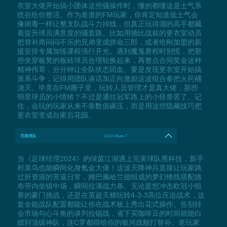
衣室大佬开始搞小团体这些骚操作时，懂的都懂这是士气系
统在给你整活。作为老道的FM玩家，你肯定知道低士气会
像病毒一样让整支队战斗力掉线，但真正玩得溜的高手都藏
着提升球员满意度的骚套路。比如用德比战前的更衣室动员
把替补席闷闷不乐的兄弟变成拼命三郎，或者给刚加盟的新
援安排专属加练课程强行开光。遇到魔鬼赛程时别慌，把那
些坐穿板凳的板砖球员合理轮换起来，再整点合同奖金这种
精神伟哥，分分钟让全队状态回血。要是发现更衣室开始搞
派系斗争，记得用团队谈话加正向激励这波组合拳把火药桶
浇灭。毕竟在FM圈子里，玩转人员管理才是真大佬，那些
明星球员的小情绪？不过是通往冠军路上的小怪兽罢了。记
住，会玩的玩家从来不靠数值碾压，而是用这些隐藏技巧把
更衣室变成自家后花园。
完美球队
LCtrl+Num 7
当《足球经理2024》的绿茵江湖遇上完美球队黑科技，新手
村菜鸟也能瞬间化身氪金大佬！这波天降神兵直接让玩家跳
过肝资源的苦逼日常，姆巴佩哈兰德组成的梦幻锋线搭配德
布劳内坐镇中场，瞬间拉满战力条。无论是想冲击欧冠小组
赛的豪门挑战，还是在英超天梯玩转4-3-3高位压迫战术，这
套全能战队配置都能让你在战术板上秀出花式操作。告别转
会市场勾心斗角的谈判拉锯战，省下买咖啡豆的时间就能白
嫖到顶级神队，连C罗都得给你的银河战舰打替补。老玩家