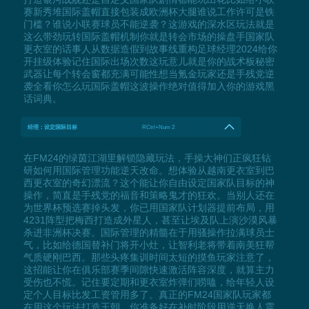
赛新秀堆国际盖帽直接包装成欧洲杯大腿谁说工作许可是铁
门槛？谁说小联赛球员不能逆袭？这游戏的深水区玩法就是
这么带劲玩转国际盖帽机制你就是转会市场的操盘手国家队
更衣室的话事人从数据造假到故事线重构足球经理2024给你
开挂级体验记住国际出场次数这玩意儿就是你的战术板秘密
武器让每个转会窗都充满可能性想当氪金玩家还是手残党逆
袭全看你怎么玩国际盖帽这波操作绝对值得加入你的游戏黑
话词典。
经理：设定国际目标
RCtrl+Num 2
在FM24的绿茵江湖里解锁隐藏玩法，手操大神们正疯狂钻
研如何用国际管理功能逆天改命。想体验从越南更衣室到巴
西更衣室的奇幻漂流？这个能让你自由设定国家队目标的神
操作，简直是手残党的福音和策略鬼才的狂欢。当别人还在
为世界杯预选赛掉头发，你已用国家队计划器提前布局，用
4231阵型把梅西打造成外星人，甚至让埃及队上演沙漠风暴
杀进非洲杯决赛。国际管理的精髓在于用骚操作拉满球员士
气，比如给德国替补门将开小灶，让智利老将带着南美狂帮
气质硬刚巴西。那些头疼集训时间太短的摸鱼玩家注意了，
这招能让你在俱乐部赛季间隙快速激活阵容深度，就算主力
受伤也不慌。记住要定期和更衣室炸弹们唠嗑，给年轻人设
定个人目标比发工资管用多了。真正的FM24国家队玩家都
在用这个玩法打造王朝，你准备好在补时阶段用逆天换人震