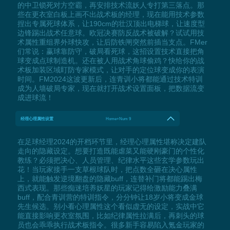
的中卫锁死对方空霸，再安排技术流妖人专打第三落点。那
些在更衣室白板上画不出战术板的经理，现在能用技术参数
捏出专属死球体系，让190cm的壮汉顶出电梯球，让速度型
边锋踢出战术任意球。欧冠决赛防反战术被破解？试试用技
术属性重组界外球快攻，让后防铁闸突然前插当支点。FMer
们常说：赢球靠防守，破局看死球，这招设置技术直接把角
球变成点球制造机。还在被人用战术角球偷鸡？快给你的战
术板加装区域盯防专家模式，让对手的定位球变成你的表演
时间。FM2024这波更新后，连青训小将都能通过技术特训
成为人墙破局专家，现在就打开战术设置面板，把数据流变
成进球流！
经理心理属性设置
Home+Num 9
在足球经理2024的开档环节里，经理心理属性堪称决定建队
走向的隐藏设定。想要打造既能虐菜又能硬刚豪门的个性化
教练？必须把决心、人员管理、纪律水平这些玄学参数玩出
花！当玩家接手一支草根球队时，把点数全砸在决心属性
上，就能触发逆境翻盘的隐藏buff，连替补门将都能踢出梅
西式表现。那些痴迷培养妖星的玩家记得给激励能力叠满
buff，配合青训营的特训指令，分分钟让18岁小将变成金球
先生候选。别小看心理属性这个看似虚无的设定，实战中它
能直接影响更衣室氛围，比如纪律属性拉满后，再刺头的球
员也会乖乖执行战术板指令。很多新手容易陷入氪金玩家的