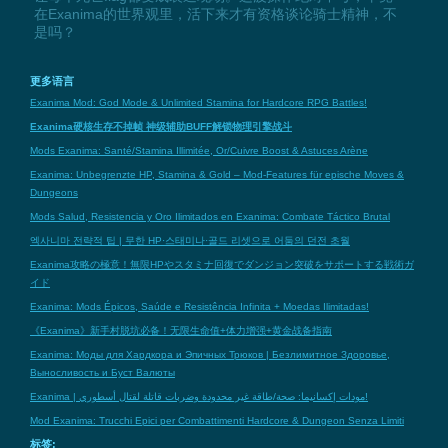
在Exanima的世界观里，活下来才有资格谈论骑士精神，不
是吗？
更多语言
Exanima Mod: God Mode & Unlimited Stamina for Hardcore RPG Battles!
Exanima硬核生存不掉帧 神级辅助BUFF解锁物理引擎战斗
Mods Exanima: Santé/Stamina Illimitée, Or/Cuivre Boost & Astuces Arène
Exanima: Unbegrenzte HP, Stamina & Gold – Mod-Features für epische Moves &
Dungeons
Mods Salud, Resistencia y Oro Ilimitados en Exanima: Combate Táctico Brutal
엑사니마 전략적 팁 | 무한 HP·스태미나·골드 리셋으로 어둠의 던전 초월
Exanima攻略の極意！無限HPやスタミナ回復でダンジョン突破をサポートする戦術ガ
イド
Exanima: Mods Épicos, Saúde e Resistência Infinita + Moedas Ilimitadas!
《Exanima》新手村脱坑必备！无限生命值+体力增强+黄金战备指南
Exanima: Моды для Хардкора и Эпичных Трюков | Безлимитное Здоровье,
Выносливость и Буст Валюты
Exanima | مودات إكسانيما: صحة/طاقة غير محدودة وضربات قاتلة لقتال أسطوري!
Mod Exanima: Trucchi Epici per Combattimenti Hardcore & Dungeon Senza Limiti
标签: