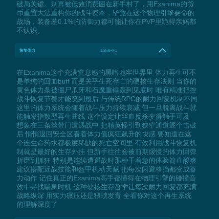
破局关键。别再被低效消费困在新手村了，用Exanima的货
币重置大法重构你的战斗资本，毕竟在这个物理引擎要命的
战场，装备差0.1%的防御力都可能让你在PVP里跪得亲妈都
不认识。
恢复体力
LShift+F1
在Exanima这个充满窒息感的黑暗地牢世界里 体力再生可不
是单纯的回血buff 而是关乎生死存亡的硬核生存法则 当你的
黄色体力条被僵尸爪牙和石魔重锤轰到见底时 唯有精准把控
战斗恢复节奏才能笑到最后 与传统RPG的耐力回复机制不同
这里的体力系统会随着战斗压力持续衰减 但一旦脱离战斗就
能触发指数型再生曲线 这个设定让丝血反杀变得触手可及
想象在三条丝带门遭遇战中 把精英怪引到狭窄通道逐个击破
后 悄悄退回安全区看着体力值疯狂飙升的快感 要知道在这
个连生命药水都极度稀缺的死亡空间里 有效利用战斗恢复机
制就是最好的生存外挂 但新手往往会被前期缓慢的体力回弹
折磨到抓狂 特别是连续遭遇战时那种干着急的体验简直酸爽
建议搭配近战技能和盔甲机动天赋 把每次闪避格挡都变成蓄
力动作 记住真正的Exanima高手都懂得在物理引擎的碰撞音
效中寻找喘息时机 这种硬核生存哲学让每次耐力回复都充满
战略纵深 用实力碾压还是猥琐发育 全看你对这个再生系统
的理解深度了