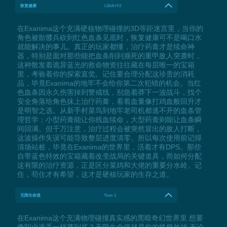
恢复健康
LShift+F2
在Exanima这个充满硬核物理碰撞的3D等距迷宫里，当你的
角色被骷髅兵砍到红色血条见底时，恢复健康可不是喝口水
就能解决的事儿。真正的玩家都懂，治疗药膏才是续命神
器，特别是面对那些能把血条削到濒死的重甲敌人突袭时，
这种散发着诡异蓝光的救命物资往往藏在每层唯一的宝箱
里，考验着你的探索直觉。记住要合理分配这珍贵的消耗
品，毕竟Exanima的地牢不会给你第二次犯错的机会。当红
色血条因永久伤害掉到警戒线，别急着莽下一波战斗，找个
安全角落给角色抹上治疗药膏，看着血量像打鸡血般回升才
是明智之选。从新手村菜鸟到地牢老司机都逃不开的血条管
理哲学：小型药膏能让你残血续命，大型药膏则能让血条瞬
间回满。但千万注意，治疗过程会被突然冒出的敌人打断，
这波操作失误可能导致整层进度清零。所以每次使用前记得
清场站桩，毕竟在Exanima的世界里，活着才有DPS。那些
自带蓝色特效的宝箱藏着改变战局的关键道具，而如何分配
这有限的治疗资源，正是区分菜鸡和大佬的重要分水岭。记
住，苟住才有希望，这才是硬核玩家的生存之道。
无限生命值
Num 1
在Exanima这个充满物理碰撞真实感的黑暗奇幻世界里 想要
像职业选手一样莽到底？无限生命值就是你的终极外挂 无论