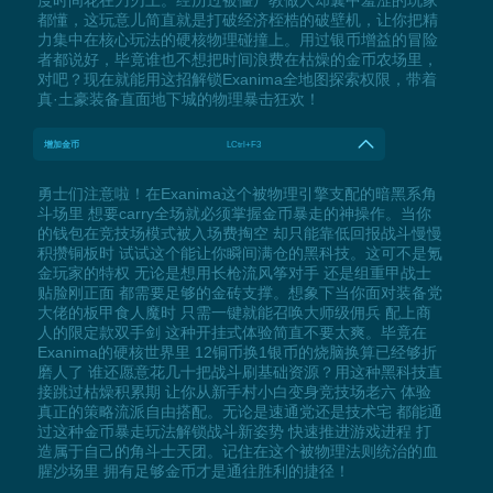
都懂，这玩意儿简直就是打破经济桎梏的破壁机，让你把精
力集中在核心玩法的硬核物理碰撞上。用过银币增益的冒险
者都说好，毕竟谁也不想把时间浪费在枯燥的金币农场里，
对吧？现在就能用这招解锁Exanima全地图探索权限，带着
真·土豪装备直面地下城的物理暴击狂欢！
增加金币
LCtrl+F3
勇士们注意啦！在Exanima这个被物理引擎支配的暗黑系角
斗场里 想要carry全场就必须掌握金币暴走的神操作。当你
的钱包在竞技场模式被入场费掏空 却只能靠低回报战斗慢慢
积攒铜板时 试试这个能让你瞬间满仓的黑科技。这可不是氪
金玩家的特权 无论是想用长枪流风筝对手 还是组重甲战士
贴脸刚正面 都需要足够的金砖支撑。想象下当你面对装备党
大佬的板甲食人魔时 只需一键就能召唤大师级佣兵 配上商
人的限定款双手剑 这种开挂式体验简直不要太爽。毕竟在
Exanima的硬核世界里 12铜币换1银币的烧脑换算已经够折
磨人了 谁还愿意花几十把战斗刷基础资源？用这种黑科技直
接跳过枯燥积累期 让你从新手村小白变身竞技场老六 体验
真正的策略流派自由搭配。无论是速通党还是技术宅 都能通
过这种金币暴走玩法解锁战斗新姿势 快速推进游戏进程 打
造属于自己的角斗士天团。记住在这个被物理法则统治的血
腥沙场里 拥有足够金币才是通往胜利的捷径！