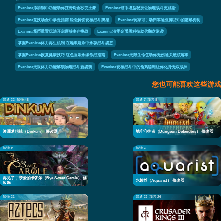
Exanima添加铜币功能助你狂野刷金秒变土豪
Exanima银币增益秘技让物理战斗更丝滑
Exanima竞技场金币暴走指南 轻松解锁硬核战斗爽感
Exanima玩家可手动归零迪亚德货币的隐藏机制
Exanima货币重置玩法开启硬核生存挑战
Exanima清零金币黑科技助你翻盘逆袭
掌握Exanima体力再生机制 在地牢厮杀中永葆战斗姿态
掌握Exanima恢复健康技巧 红色血条永续作战指南
Exanima无限生命值助你无伤通关硬核地牢
Exanima无限体力功能解锁物理战斗新姿势
Exanima硬核战斗中的偷鸡秘籍让你化身无双战神
您也可能喜欢这些游戏
普通 22
加强 48
普通 7
加强 8
澳洲梦想镇（Dinkum） 修改器
地牢守护者（Dungeon Defenders） 修改器
加强 9
加强 2
再见了，亲爱的卡罗尔（Bye Sweet Carole） 修
水族馆（Aquarist） 修改器
改器
加强 21
普通 21
加强 26