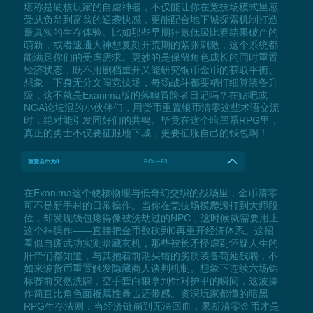
堪称是硬核玩家的自虐神器，不仅能让你在竞技场模式里感
受从负翁到富翁的逆袭快感，更能配合地下城探索机制打造
最真实的生存体验。比如那些早期狂氪低级比赛结果破产的
萌新，或者速通大神想复刻开荒期的紧张刺激，这个系统都
能满足你们的受虐需求。更妙的是保留角色成长的同时重置
经济状态，既不用删档重开又能研究铜币金币的获取平衡。
想象一下身无分文闯竞技场，每场战斗都要精打细算装备升
级，这不就是Exanima版的落魄冒险者日记吗？在贴吧或
NGA论坛混的小伙伴们，用货币重置银币清零这些术语交流
时，绝对能引发同好们的共鸣。毕竟在这个暗黑系RPG里，
真正的勇士不仅要征服地下城，更要征服自己的钱包啊！
重置金币为0
RCtrl+F3
在Exanima这个硬核物理与低奇幻交织的战场里，金币清零
可不是新手村的日常操作。当你在竞技场摸爬滚打到大师段
位，却发现钱包瘪得像被洗劫过的NPC，这时候就需要用上
这个神操作——直接把金币数砍到0再重开经济体系。这招
看似自废武功实则暗藏玄机，那些被长矛怪虐到怀疑人生的
肝帝们都知道，与其抱着前期买错的劣质装备苟延残喘，不
如来波货币重置触发隐藏商人谈判机制。想象下连续六场锦
标赛前突然洗牌，空手套白狼拿到针对护甲的瞬间，这波操
作简直比角色面板属性暴击还带感。资深玩家都懂的暗黑
RPG生存法则：当经济链崩到无法回血，果断清零金币才是