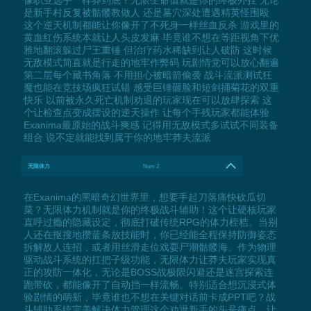
是新手村反复被骷髅教做人 还是墓穴深处遭遇精英怪围殴
这个逆天机制都能让你像开了不死身一样丝血反杀 游戏里的
黄血红伤系统本就让人头皮发麻 毕竟谁不想在等距视角下优
雅地翻滚躲过尸王重锤 但治疗药水稀缺到让人破防 这时候
无敌模式简直就是行走的地牢作弊码 玩剧情党可以放心翻遍
第二层每个藏书角落 不用担心被暗箭偷袭 战斗流派测试狂
魔也能在竞技场疯狂试错 感受巨锤砸脸和短剑捅菊花的双重
快乐 以前被永久死亡机制劝退的玩家现在可以放肆探索 这
个让检查点变成摆设的逆天操作 让每个手残玩家都能体验
Exanima最原始的战斗爽感 记得用无敌模式多试试不同装备
组合 说不定就能找到属于你的地牢莽夫流派
无限体力
Num 2
在Exanima的黑暗奇幻世界里，想要手起刀落痛快砍瓜切
菜？无限体力机制就是你的终极战斗辅助！这个让硬核玩家
直呼过瘾的隐藏设定，彻底打破传统RPG的体力桎梏。当别
人还在抠搜地攒蓝条放技能时，你已经能全程保持防御姿态
拆解敌人连招，或者用丝滑走位戏耍尸潮骷髅海。作为物理
驱动战斗系统的扛把子级功能，无限体力让莽夫玩家实现真
正的攻防一体化，无论是BOSS战极限闪避还是迷宫探索连
跑带砍，都能像开了自动挡一样流畅。特别适合想沉浸式体
验剧情的萌新，毕竟谁也不想在关键对话前卡成PPT吧？战
斗辅助系统完美解决体力管理这个劝退新手的头号痛点，让