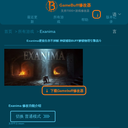
GameBuff修改器
支持7000+游戏修改器
语
下载Gamebuff
最近更
所有游
版本记
帮助
新
戏
录
首页
所有游戏
Exanima
言
Exanima硬核生存不掉帧 神级辅助BUFF解锁物理引擎战斗
下载Gamebuff修改器
Exanima 修改功能介绍
切换 普通模式
支持平台:
steam