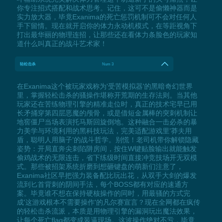
你专注招式搭配和战术思考。记住，这可不是偷懒神器而是
实力放大器，毕竟Exanima的死亡惩罚机制可不会对任何人
手下留情。现在就开启你的体力永动机模式，在等距视角下
打出最华丽的物理连招，让那些还在看体力条脸色的玩家知
道什么叫真正的战斗艺术家！
轻松击杀
Num 3
在Exanima这个被玩家戏称为'受苦模拟器'的黑暗奇幻世界
里，掌握轻松击杀的骚操作堪称开荒期的生存法则。当其他
玩家还在苦练物理引擎的精准走位时，真正的技术宅早已用
长矛捅穿第四层恶魔的颅骨，或是借短金属棒的突刺机制让
地窖僵尸当场表演托马斯回旋倒地。这种融合一击必杀的暴
力美学与环境利用的黑科技玩法，完美适配游戏里'莽夫用
盾，聪明人用脑子'的战斗哲学。别慌！老司机带你解锁隐藏
姿势：开局直奔尖刺陷阱房间，按住W键贴脸输出就能触发
偷鸡战术的无限连击，省下练级时间直接冲竞技场开无双模
式。那些被招架系统折磨到想砸键盘的萌新们注意了，
Exanima社区早把强力装备配比玩出花，从双手大剑的爆发
流到匕首背刺的阴间手法，每个BOSS都有对应的速通方
案。毕竟谁不想在保持硬核操作的同时，用最骚的方式完
成'这游戏根本不需要操作'的凡尔赛宣言？现在全网都在疯传
的轻松击杀流派，本质是用物理引擎的漏洞玩出魔法效果，
让每个死亡flag都变成装逼现场。这波操作绝对不亏，毕竟