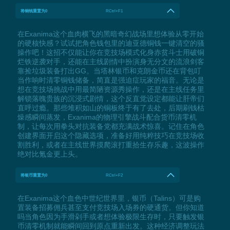
将铜钱重置为0
RCtrl+F1
在Exanima这个血肉横飞的黑暗奇幻战场里想体验从零开始
的硬核快感？试试把角色钱包里的迪亚德铜钱一键清空的骚
操作吧！这招不仅能让你在竞技场模式化身赤贫斗士用破铜
烂铁逆袭对手，还能在主线剧情中扮演身无分文的流浪剑客
靠捡垃圾装备打出GG。当塔林银币和克朗金币还在背包叮
当作响时清零铜钱储备，简直是强迫症玩家的福音。无论是
想在竞技场挑战中用最简陋资源秀操作，还是在主线任务里
解锁落魄贵族的沉浸式剧情，这个反直觉设定都能让肝帝们
直呼过瘾。那些堆积如山的铜板终于有了去处，后期刷钱枯
燥感瞬间蒸发，Exanima的物理引擎战斗配合货币清零机
制，让每次用拳头对抗装备党都充满战术惊喜。记住在角色
创建界面开启这个隐藏选项，准备好用纯粹技巧在竞技场收
割胜利，或者在主线世界摸爬滚打重拾生存乐趣，这波操作
绝对比氪金更上头。
将银币重置为0
RCtrl+F2
在Exanima这个血色中世纪世界里，银币（Talins）可是购
置装备招募佣兵甚至支付竞技场入场券的硬通货。但你知道
吗当角色因为手滑剁手或者想体验极限生存时，只要触发银
币清零机制就能瞬间回到原点重新出发。这种经济调整玩法