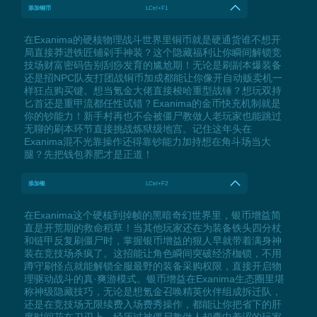
添加铜币
LCtrl+F1
在Exanima的硬核物理战斗世界里铜币就是硬通货谁不想开
局直接莽进铁匠铺剁手神装？这个隐藏福利让你瞬间解锁竞
技场财富密码告别刮痧发育的尴尬期！无论是刷副本爆装备
还是招NPC队友打团战铜币加成都能让你像开自动贩卖机一
样狂点购买键。想当氪金大佬直接梭哈重型战锤？想玩双持
匕首还是重甲流都任性试错？Exanima的金币快充机制就是
你的钞能力！新手村再也不会被僵尸教做人老玩家也能跳过
无聊的刷本环节直接挑战炼狱级地宫。记住这年头在
Exanima混不光靠操作还得靠钞能力加持想在角斗场当大
腿？先把钱包养肥才是正道！
添加银
LCtrl+F2
在Exanima这个硬核到掉帧的黑暗奇幻世界里，银币增益简
直是开荒期的救命稻草！当其他玩家还在为装备铁头四分杖
和链甲反复刷僵尸时，掌握银币增益的狠人早就带着满身神
装在竞技场杀疯了。这招能让角色瞬间突破经济枷锁，不用
蹲守刷怪点就能解锁全服最野的装备采购权限，直接开启物
理驱动战斗的真·爽游模式。银币增益在Exanima生态圈里堪
称神级隐藏技巧，无论是想氪金召唤精英伙伴组成拆迁队，
还是在竞技场无限续费入场费秀操作，都能让你把省下的肝
度时间花在刀刃上。经历过被僵尸教做人却囊中羞涩的玩家