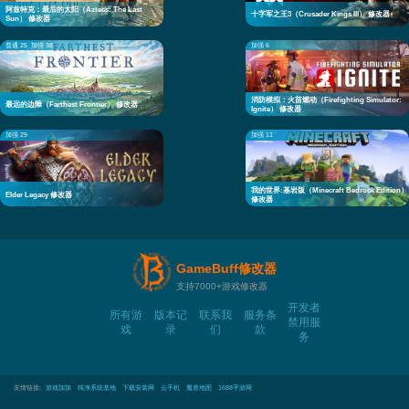
阿兹特克：最后的太阳（Aztecs: The Last
十字军之王3（Crusader Kings III） 修改器
Sun） 修改器
普通 25
加强 38
加强 6
消防模拟：火苗燃动（Firefighting Simulator:
最远的边陲（Farthest Frontier） 修改器
Ignite） 修改器
加强 29
加强 11
我的世界:基岩版（Minecraft Bedrock Edition）
Elder Legacy 修改器
修改器
GameBuff修改器
支持7000+游戏修改器
开发者
所有游
版本记
联系我
服务条
禁用服
戏
录
们
款
务
友情链接:
游戏加加
纯净系统基地
下载安装网
云手机
魔兽地图
1688手游网