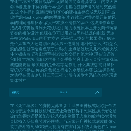
在死亡垃圾的末日战场里 无限耐力简直是莽穿废土的逆天改
命神器 想象下你的老哥再也不用担心狂按E键闪避时突然僵
直 这个神操作直接把动作RPG的硬核生存变成无双割草 当
你捏爆Fleshkraken的触手绞杀时 连续三次滑铲躲开辐射风
暴的瞬间甩狙反杀 敌人根本摸不清你的套路 这波操作直接
把战斗优势拉满到天花板级别 耐力系统原本是开发商卡玩家
节奏的祖传设计 但现在你可以用这波黑科技反向制裁 无论
是横穿Puke Bar的死亡竞速 还是据点摸金的极限潜行 疯狂
走位风筝敌人还是刚正面猛男三连跳劈 那种想怎么浪就怎么
浪的感觉就像给角色装了永动机 重点是这玩意儿不光解决战
斗卡顿痛点 还能让新手村老铁秒变操作流大神 现在谁还管
它叫死亡垃圾 我们这帮开了金手指的废土浪人直接把游戏玩
成超能要塞 最关键的是全程零副作用 什么离线惩罚能量反
噬统统不存在 你的角色就是行走的永动机本尊 这波操作绝
对值得在黑市论坛挂三天三夜 让所有苦耐力系统久矣的玩家
集体封神
神模式
Num 2
在《死亡垃圾》的赛博克苏鲁废土世界里神模式堪称肝帝终
极福音这个黑科技机制直接让角色获得不死属性加持无论是
被肉鱼吞噬还是被陷阱绞杀都能像量子态生物般持续存活简
直比植入反侦察芯片还硬核。当玩家开启神模式后就能像安
装了战斗豁免MOD般无视所有伤害计算系统让角色在Nexus