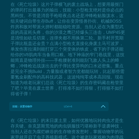
在《死亡垃圾》这片子弹横飞的废土战场上，想要用最抠门
的弹药打出最暴力的输出，技能：小型枪支绝对是你必点的
黑科技。不管是消音手枪暗夜点名还是冲锋枪贴脸泼水，这
组关键词自带生存Buff，让你在变异怪兽扑街、机械BOSS
炸房和敌对帮派火拼时都能稳吃资源。当别人还在为重型武
器的高蓝耗头疼，你的沙漠之鹰已经爆头三连击，UMP45更
是清怪如砍瓜切菜，连弹夹都不用换第二轮。新手村开荒期
子弹比瓶盖还金贵？点满小型枪支直接化身废土马可波罗，
单发伤害拉满到能打穿三个突变体的铁皮，省下的子弹还能
给你的V8肌肉车当备用口粮。地下神庙的窄门巷战里，这技
能简直是物理外挂——手枪腰射准到能刮飞敌人头上的蟑
螂，冲锋枪近战泼出去的子弹比变异狗的口水还密集。重点
是完全不挑Build，力量脸或者智力党都能玩转，比起那些需
要氪金刷配件的高科技武器，这波纯纯零成本高回报。现在
知道为啥老玩家们总说《死亡垃圾》的生存密码藏在枪管里
了吧？毕竟在废土世界，打得准不如打得狠，打得狠不如打
得省子弹！
技能：设置动物学
LCtrl+6
在《死亡垃圾》的末日废土里，如何优雅地玩转肉虫才是生
存关键。奈克瑟斯荒地的肉虫驯服技巧堪称新手逆袭神技，
当别人还在为腐烂峡谷的生存物资发愁时，掌握动物学的玩
家早就开启了虫子养殖新模式。这个被老玩家戏称为肉弹战