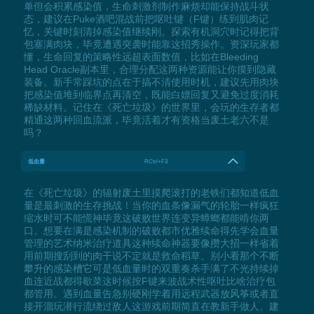
单但会积累感染值，生命刺激剂制作麻烦却能保持战斗状
态，建议在Puke酒吧混战前把呕吐键（F键）练到肌肉记
忆，关键时刻清掉感染值继续刚。探索有机洞穴时记得把背
包塞满肉块，毕竟遭遇突袭时能靠这招秀操作。资深玩家都
懂，生命回复的策略性远超表面数值，比如在Bleeding
Head Oracle副本里，合理分配这两种资源能让你摸到隐藏
装备。新手常踩坑的点在于搞不清使用时机，建议先用肉块
把感染值堆到临界点再清空，既能白嫖回复又避免过度消耗
稀缺材料。记住在《死亡垃圾》的世界里，会玩的生存者都
精通这两种回血流派，毕竟活着才有资格当废土老六不是
吗？
低血量
RCtrl+F3
在《死亡垃圾》的辐射废土里摸爬滚打的老铁们都知道低血
量是最刺激的生存挑战！当你的血条像漏气的轮胎一样疯狂
缩水时可不能慌神毕竟这破败世界连变异蟑螂都能啃你两
口。想要在满是感染机制的破败都市优雅续命得先学会血量
管理的艺术纳米治疗道具这种续命神器要像攒大招一样省着
用前期搜刮到的肉干说不定就是救命稻草。别小看那个不断
攀升的感染槽它可是低血量时的双重奏杀手满了不光持续掉
血连近战都得歇菜这时候按F键来波战术性呕吐比啥治疗包
都管用。遇到血量告急别硬刚学着用远程武器放风筝或者直
接开溜玩潜行流绕过敌人这游戏前期简直在教新手做人。建