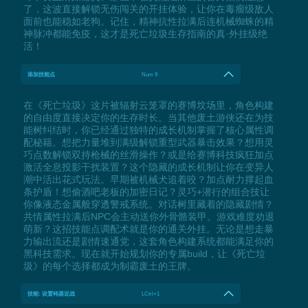
了，这波直接解锁无伤闯关的开挂体验，让你在毒瘤级敌人
面前也能稳如老狗。记住，精神抗性拉满后连机械蜘蛛的精
神脉冲都能免疫，这才是死亡垃圾生存指南的真·外挂级绝
活！
添加技能点
Num 9
在《死亡垃圾》这片被辐射云笼罩的赛博坟场里，角色构建
的自由度直接决定你的生存时长。当其他废土游侠还在为技
能树纠结时，你已经通过独特的成长机制掌握了核心属性调
配秘籍。想把力量堆到满级解锁重型武器暴击效果？想用灵
巧点数解锁双持枪械的丝滑操作？或是给赛博科技疯狂加点
激活全息投影干扰装置？这个隐藏的成长机制让你在变异人
潮中活出花式玩法。早期被机械犬追着咬？加点耐力撑起血
条护盾！想偷酒吧老板的加密日记？灵巧+潜行的组合技让
你像液态金属般穿透警戒系统。对话树里藏着的隐藏剧情？
共情属性拉满后NPC会主动送你外骨骼装甲。游戏难度劝退
萌新？这招技能点调配术就是你的通关外挂。无论是想走暴
力输出流还是剧情速通党，这套角色构建系统都能满足你的
黑科技需求。现在就开始规划你的专属build，让《死亡垃
圾》的每个选择都成为制霸废土的王牌。
技能: 设置钝器近战
LCtrl+1