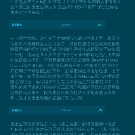
性才是莽夫的正确打开方式 让那些卡在开荒期的兄弟看看什
么叫真正的废土生存法则 这波操作绝对不翻车 保证让你在
屠夫巢穴里杀疯了
设置敏捷
LShift+3
在《死亡垃圾》这个变异生物横行的后末世废土里，想要苟
命输出不被机械敌人贴脸暴打，设置敏捷绝对是你角色创建
时最硬核的操作指南兄弟萌都懂的远程作战精髓在于敏捷属
性分配，这玩意儿直接关系到你的子弹长眼睛还是乱飞当你
的敏捷值拉满后，不管是废墟清怪还是硬刚Bleeding Head
Oracle这种BOSS，都能像玩使命召唤一样精准点射那些游
戏初期子弹老是擦边的萌新，赶紧把属性点砸给敏捷，省下
来的每一发子弹都是续命资本要知道在Nexus星球这种资源
匮乏的绝地，远程狙神的生存法则永远是打得准跑得快，力
量和体质再猛也得给敏捷打工高玩们私藏的骚操作就是用敏
捷属性当风筝王，配合走位风筝流打法直接把近战怪遛成
狗，这才是废土冒险的正确打开方式啊
神秘主义
LShift+4
废土生存玩家请注意！在《死亡垃圾》的辐射废墟中混迹，
神秘主义技能绝对是你开挂式体验的核心支柱。当其他幸存
者还在用锈迹斑斑的撬棍硬刚变异生物时，你已经能通过专