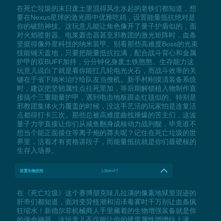
在死亡垃圾的末日废土里混得风生水起的老铁们都知道，想
要在Nexus星球的激光雨中优雅吃鸡，设置能量抵抗绝对是
你的破防神技。这玩意儿能让角色像开了量子护盾似的，面
对火焰喷射器、电浆轰击器甚至邪教团的激光矩阵时，血条
坚挺得像外星科技的纳米装甲。别看那些高难度Boss的光束
技能铺天盖地，只要把能量抵抗拉满，配合战斗背心和金属
护甲的双BUFF加持，分分钟化身废土铁憨憨。生存能力这
玩意儿说白了就是看你能扛几轮电光火石，而战斗效率的关
键在于省下纳米治疗给队友当僚机。新手村刚摸清装备系统
时，建议把坚韧属性点往死里加，等后期解锁植入物制作直
接搞个三重能量护甲，遇到电击地板跟走红毯似的。特别是
邪教团集体火力覆盖的时候，没这手艺活的玩家怕是连复活
点都得打卡三次。那些总被高难度曲线捶爆的苦主们，这波
量子力学直接让你们从咸鱼翻身成核动力战列舰，毕竟谁不
想当个能正面接住等离子炮的莽夫呢？记住在死亡垃圾的世
界里，活着才有资格讲段子，而能量抵抗就是你们最硬核的
生存入场券。
设置生物抗性
LShift+F7
在《死亡垃圾》这个赛博朋克味儿拉满的像素地狱里混迹的
肝帝们都知道，面对变异怪潮和沼泽毒雾时千万别让血条疯
狂缩水！新德尔菲机械商人手里藏着的生物增强装备就是你
的保命神器，这玩意儿不仅能让你的硬度属性蹭蹭往上涨，