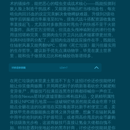
术的骚操作，能把恶心的蠕虫变成战术核心——既能投掷到
敌人脸上制造干扰战术，又能塞进物品栏当移动血包，每次
啃虫肉回15血的设定完美解决食物稀缺难题。升级到2级动
物学后驯服成功率暴涨至81%，摸鱼式战斗搭配资源收集效
率直接起飞，尤其面对多敌围攻时甩虫子的快感不亚于火箭
筒轰炸。虽然官方没明说，但流血头颅神谕附近的潜行任务
用这招堪称完美，投掷肉虫引开卫兵比战术烟雾弹更丝滑。
别再纠结弹药分配了，这招肉虫连锁反应操作在手，既能抗
住辐射风暴又能秀翻NPC，堪称《死亡垃圾》最污但最实用
的生存哲学。建议新手优先点满动物学，毕竟在废土世界
里，能和虫子做朋友总比和枪械较劲靠谱得多。
讨价还价技能
LCtrl+7
在死亡垃圾的末世废土里混不下去？这招讨价还价技能绝对
能让你笑傲商贩圈！开局两把刷子的萌新靠着砍价天赋硬刚
变异丧尸，商贩技巧拉满后连黑市奸商都得喊你一声价王。
当你在Nexus星球的废墟里翻出稀有战利品，交易精明属性
直接让NPC瞳孔地震——这破铜烂铁居然能卖成金疙瘩？技
能点全砸在这的玩家现在买防毒面罩比新手村便宜三成，卖
废铁甲壳兽残骸能换出赛博义体升级费。想象下在辐射风暴
中用半价抢到的粒子护盾苟活，或者用高价甩卖的金币豪购
传说级激光步枪，这波商贩技巧直接让氪金大佬都自愧不
如。特别是遇到坐地起价的黑市奸商，讨价还价技能就是你