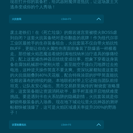
现在打开你的装备栏，给武器附魔弹道抵抗，让这场废土大
逃杀变成你的个人秀场！
火抗套装
LShift+F5
废土老铁们！在《死亡垃圾》的熔岩迷宫里被喷火BOSS虐
到自闭？这套火抗装备绝对是你翻盘的底牌！作为纽代尔菲
工业区最抢手的生存装备组合，火抗套装不仅自带火焰抗性
BUFF，更能让你在火属性伤害面前像装了防爆盾一样横着
走。那些被火焰恶魔追着烧到满地找纳米治疗道具的惨痛经
历，配上这套减伤神器后统统变成往事。想象下穿着这身装
备在腐蚀机械群中硬刚火喷，甚至能空手接白刃地莽过去抢
电池，这种逆天操作简直不要太爽。资深玩家都知道这套装
的火抗值能叠到40%天花板，配合特殊涂层的护甲简直能抗
住熔岩瀑布的持续灼烧。本地联机时带上它还能当团队前排
坦克，让队友安心输出。黑市交易群里疯传的'耐烧套'攻略显
示，这套装备能让资源消耗砍半，新手村直接开启地狱难度
挑战。要是遇到卡在火系陷阱的隐藏剧情，火抗套装就是你
解锁终极装备的入场券。现在地下城论坛里火抗神器的测评
帖都快被顶爆了，这可是火焰区域通关率提升200%的野路
子！
设置能量抵抗
LShift+F6