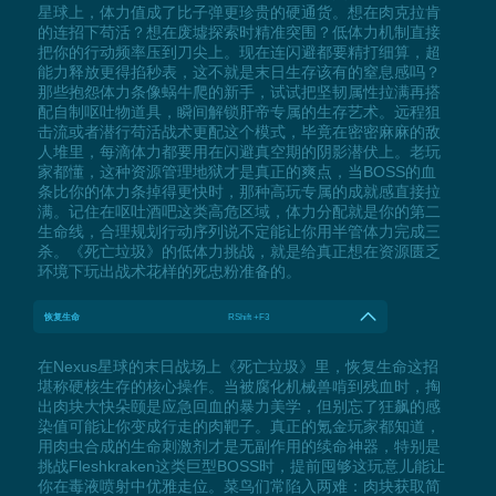
星球上，体力值成了比子弹更珍贵的硬通货。想在肉克拉肯
的连招下苟活？想在废墟探索时精准突围？低体力机制直接
把你的行动频率压到刀尖上。现在连闪避都要精打细算，超
能力释放更得掐秒表，这不就是末日生存该有的窒息感吗？
那些抱怨体力条像蜗牛爬的新手，试试把坚韧属性拉满再搭
配自制呕吐物道具，瞬间解锁肝帝专属的生存艺术。远程狙
击流或者潜行苟活战术更配这个模式，毕竟在密密麻麻的敌
人堆里，每滴体力都要用在闪避真空期的阴影潜伏上。老玩
家都懂，这种资源管理地狱才是真正的爽点，当BOSS的血
条比你的体力条掉得更快时，那种高玩专属的成就感直接拉
满。记住在呕吐酒吧这类高危区域，体力分配就是你的第二
生命线，合理规划行动序列说不定能让你用半管体力完成三
杀。《死亡垃圾》的低体力挑战，就是给真正想在资源匮乏
环境下玩出战术花样的死忠粉准备的。
恢复生命
RShift +F3
在Nexus星球的末日战场上《死亡垃圾》里，恢复生命这招
堪称硬核生存的核心操作。当被腐化机械兽啃到残血时，掏
出肉块大快朵颐是应急回血的暴力美学，但别忘了狂飙的感
染值可能让你变成行走的肉靶子。真正的氪金玩家都知道，
用肉虫合成的生命刺激剂才是无副作用的续命神器，特别是
挑战Fleshkraken这类巨型BOSS时，提前囤够这玩意儿能让
你在毒液喷射中优雅走位。菜鸟们常陷入两难：肉块获取简