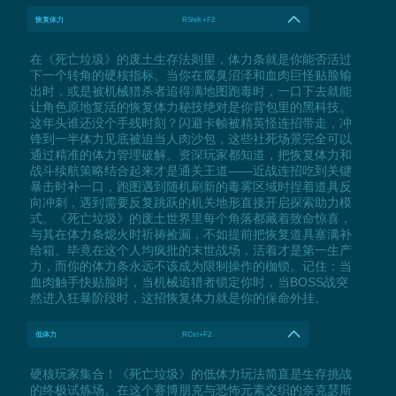
恢复体力
RShift +F2
在《死亡垃圾》的废土生存法则里，体力条就是你能否活过
下一个转角的硬核指标。当你在腐臭沼泽和血肉巨怪贴脸输
出时，或是被机械猎杀者追得满地图跑毒时，一口下去就能
让角色原地复活的恢复体力秘技绝对是你背包里的黑科技。
这年头谁还没个手残时刻？闪避卡帧被精英怪连招带走，冲
锋到一半体力见底被迫当人肉沙包，这些社死场景完全可以
通过精准的体力管理破解。资深玩家都知道，把恢复体力和
战斗续航策略结合起来才是通关王道——近战连招吃到关键
暴击时补一口，跑图遇到随机刷新的毒雾区域时捏着道具反
向冲刺，遇到需要反复跳跃的机关地形直接开启探索助力模
式。《死亡垃圾》的废土世界里每个角落都藏着致命惊喜，
与其在体力条熄火时祈祷捡漏，不如提前把恢复道具塞满补
给箱。毕竟在这个人均疯批的末世战场，活着才是第一生产
力，而你的体力条永远不该成为限制操作的枷锁。记住：当
血肉触手快贴脸时，当机械追猎者锁定你时，当BOSS战突
然进入狂暴阶段时，这招恢复体力就是你的保命外挂。
低体力
RCtrl+F2
硬核玩家集合！《死亡垃圾》的低体力玩法简直是生存挑战
的终极试炼场。在这个赛博朋克与恐怖元素交织的奈克瑟斯