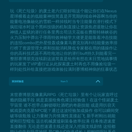
玩《死亡垃圾》的废土老六们听好啦这个能让你们在Nexus
星球横着走的低能量神技简直是开荒期的续命神器啊当你的
能量电池像融化的雪糕一样掉线时当专注能量在潜行模式下
疯狂缩水时这个黑科技级的机制直接让资源焦虑退散让你在
神猎人监狱的潜行任务里秀出苟活天花板在费斯特林峡谷的
火力压制中莽出子弹雨特效神秘学大佬更是能靠着冲击技能
的连招combo把外星怪轰成像素马赛克别再纠结能量效率排
行榜了资源管理大师和技能消耗降低专家都在用的骚操作让
你的高科技武器不再吃电池让你的潜行buff持久到能看完一
整部赛博朋克连续剧这波简直是给所有想在末日荒地搞事情
的玩家发了VIP通行证从此探索废土时再也不用像捡垃圾一
样到处找补给直接把游戏体验拉满到赛博精神病的狂暴状态
添加经验值
Num 5
末世赛博朋克像素风RPG《死亡垃圾》里有个让玩家直呼过
瘾的隐藏手段 就是直接给角色灌注经验值！在这个怪诞废土
宇宙里 谁不想早点解锁呕吐酒吧的奇葩技能 或是用扒窃天
赋戏耍肉克星NPC呢？通过这波经验加成操作 你可以瞬间突
破等级瓶颈 让力量耐力共情属性直接起飞 新手村刚出就能
硬刚巨型蠕虫 远古机械废墟刷装备效率拉满 任务推进速度
直接翻倍 无论是想速通主线还是深入挖掘支线剧情 这招都
能让你告别肝度地狱 早C晚A式快速成长！想解锁呕吐系必