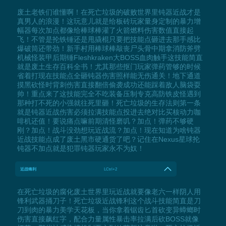
废土老铁们谁懂啊！在死亡垃圾的破败世界里钝器近战才是
真男人的浪漫！这玩意儿就是给板砖玩家量身定制的暴力增
幅器每次加点都像给棒球棒灌了火箭燃料伤害数值直接起
飞！不管是抡铁锤还是甩撬棍只要把技能点砸进去那手感比
爆破筒还带劲！新手村用棒球棒敲丧尸头骨中期拿消防斧劈
机械怪装甲后期锤Fleshkraken大BOSS血肉触手这技能简直
就是废土生存百科全书！尤其那些抠门玩家弹药管够的时候
省着打现在技能点全砸钝器伤害照样能无伤通关！地下通道
摸黑砍怪时背刺伤害直接翻倍偷袭成功还能踩着敌人脑袋耍
帅！重点来了这技能完全不吃装备压制专克高防铁皮怪遇到
那种打不死的小强就往死里砸！死亡垃圾的生存法则第一条
就是钝器近战伤害必须拉满技能点投进去绝对比买核动力咖
啡机还值！要说痛点嘛前期清怪磨叽？加点！弹药不够硬
刚？加点！战斗没劲想玩近战流？加点！现在知道为啥钝器
近战技能点成了废土黑市硬通货了吧？记住在Nexus星球抡
钝器不加点就是犯罪钝器玩家永不为奴！
近战锋利
LCtrl+2
在死亡垃圾的腐化废土世界里玩近战就要像老六一样阴人用
锋利武器捅刀子！死亡垃圾近战锋利这个战斗技能简直是刀
刀到肉的暴力美学天花板，当你拿着锯齿匕首砍变异蟑螂时
伤害直接飙红字，配合力量属性暴击率拉满后砍BOSS就像