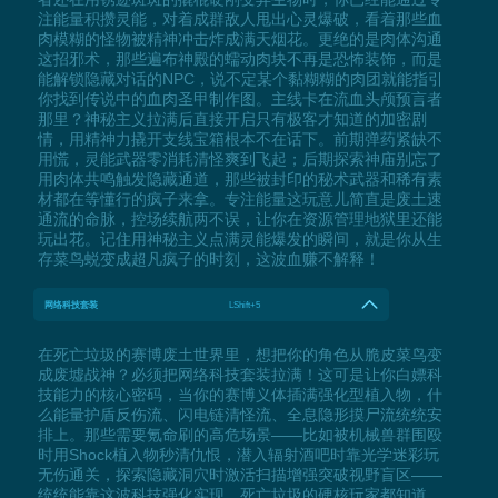
注能量积攒灵能，对着成群敌人甩出心灵爆破，看着那些血
肉模糊的怪物被精神冲击炸成满天烟花。更绝的是肉体沟通
这招邪术，那些遍布神殿的蠕动肉块不再是恐怖装饰，而是
能解锁隐藏对话的NPC，说不定某个黏糊糊的肉团就能指引
你找到传说中的血肉圣甲制作图。主线卡在流血头颅预言者
那里？神秘主义拉满后直接开启只有极客才知道的加密剧
情，用精神力撬开支线宝箱根本不在话下。前期弹药紧缺不
用慌，灵能武器零消耗清怪爽到飞起；后期探索神庙别忘了
用肉体共鸣触发隐藏通道，那些被封印的秘术武器和稀有素
材都在等懂行的疯子来拿。专注能量这玩意儿简直是废土速
通流的命脉，控场续航两不误，让你在资源管理地狱里还能
玩出花。记住用神秘主义点满灵能爆发的瞬间，就是你从生
存菜鸟蜕变成超凡疯子的时刻，这波血赚不解释！
网络科技套装
LShift+5
在死亡垃圾的赛博废土世界里，想把你的角色从脆皮菜鸟变
成废墟战神？必须把网络科技套装拉满！这可是让你白嫖科
技能力的核心密码，当你的赛博义体插满强化型植入物，什
么能量护盾反伤流、闪电链清怪流、全息隐形摸尸流统统安
排上。那些需要氪命刷的高危场景——比如被机械兽群围殴
时用Shock植入物秒清仇恨，潜入辐射酒吧时靠光学迷彩玩
无伤通关，探索隐藏洞穴时激活扫描增强突破视野盲区——
统统能靠这波科技强化实现。死亡垃圾的硬核玩家都知道，