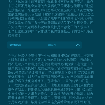
人生？这波属性调整直接让你化身打不死的赛博泰坦。重点
来了这可不是氪金大佬的专属福利平民玩家也能用这招把坚
韧技能点省下来给潜行和制造系统简直骚到不行！死亡垃圾
里的血肉巨兽boss战最怕被秒？这波操作直接让你从容走位
顺便嘲讽对面输出。说到底游戏里刀剑棍棒横飞的环境里这
属性就是你的第二条命既能肝剧情对话又不怕被怪突脸。现
在知道为什么老玩家都说锋利抗性是生存之王的入场券了
吧？赶紧把这神操作安排进角色属性面板让你的战斗策略直
接开挂！
设定弹道抵抗
LShift+F4
在死亡垃圾这个满是变异生物和疯批NPC的赛博废土里混迹
的骚年们听好了！想要在Nexus星球的枪林弹雨中活成老六
而不是速八？弹道抵抗这个隐藏属性必须拉满！这玩意儿直
接关联坚韧成长树和减伤公式链，堪称对抗秃鹫佣兵狙击和
Boss弹幕轰炸的终极答案。当你在辐射区摸金时突然被三狗
子远程集火，别人还在疯狂嗑药躲子弹，你已经顶着弹道抵
抗的护盾直接反向冲锋了。那些卡在2-3章的萌新们注意
了，把资源砸在弹道抵抗上，比堆血量更能让你们从脆皮速
成钢背战士。特别是组队挑战机械教廷的时候，主T拉满这
个属性就能当人形自走炮台，让后排的法师安心输出。别再
用普通难度思维玩死亡垃圾了，弹道抵抗+韧性词条的组合
才是吃鸡关键，毕竟这游戏里连变异蟑螂都会玩子弹时间。