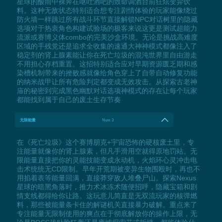
星球的酸雨中裸奔在呕吐酒吧的致命调酒台前狂炫变异饮
料。这种无敌状态特别适合想专注剧情体验的玩家能像绕过
防火墙一样跳过所有战斗环节直接解锁NPC对话树里的隐藏
选项对于热衷角色构建试验场的极客来说这更是测试超能力
流派或赛博义体combo的完美沙盒环境。无论是挑战高难度
区域的手残党还是追求全收集的速通大神神模式都像注入了
稳定剂的肾上腺素能让你在死亡垃圾的混沌世界里自由游走
不用担心存档重置。这招特别适合应对早期资源匮乏期和感
染槽机制带来的挫败感就像给角色穿上了自带自动修复功能
的纳米战甲让所有危险判定都变成无效攻击。从探索古老神
庙的秘密到完成黑色幽默对话选项神模式的存在让每个玩家
都能找到属于自己的废土生存节奏
无限能量
Num 3
在《死亡垃圾》这个赛博朋克+宇宙恐怖的硬核废土里，专
注能量就像你的肾上腺素，但凡手滑用空就得原地罚站。无
限能量直接把你的灵能技能变成永动机，火焰环心灵冲击电
击术统统无CD限制。早年开荒期被变异生物围殴时，再也不
用掐着表等能量回满，直接莽穿敌人堆叠尸山。探索Nexus
星球的暗黑角落时，推力术冰冻术随便招呼，隐藏宝箱和剧
情支线都得给你让路。这玩意儿简直是无双流玩家的核弹燃
料，那些被能量条卡住的解谜机关直接暴力破解。重点来了
专注能量无限制使用的爽点在于彻底解放你的操作上限，无