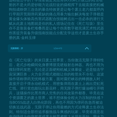
远程狙击手的十字准星锁定克拉肯BOSS时升级过的枪管喷
射的不是火药是钞能力近战狂徒的撬棍挥下去能直接把机械
狗拍成铁饼三连击的暴击特效更是让每个废土老六都直呼内
行早期开荒期弹药紧缺的痛点用暴力输出解决每发子弹都是
黄金爆头体验高伤害武器配合技能树点出一击必杀的潜行天
赋从此废土地图就是你的私人猎场记住在《死亡垃圾》里生
存不是靠装备栏堆叠而是让每个伤害数字都充满艺术性武器
伤害提升装备升级指南技能点分配玄学这些才是废土生存手
册的真·金科玉律
无限弹药：开
LCtrl+F3
在《死亡垃圾》的末日废土世界里，当你激活无限子弹特性
后，老式步枪瞬间化身赛博朋克硬核射击神器。再也不用为
搜刮弹药发愁，无论是正面硬刚机械义体暴徒，还是狙击宇
宙深渊巨兽，火力全开模式都能让你的枪管永不冷却。这波
操作堪称弹药无忧终极方案，面对腐烂峡谷的蜂拥敌人时，
直接开启子弹永动机模式，用密集弹雨在废土上画出霓虹死
亡线。潜行党也能玩出新花样，用无限子弹打爆油桶引开哨
兵，这骚操作比黑市商人兜售的任何改装件都香。毕竟在这
个资源匮乏的废土世界，谁不想体验全程火力压制的快感？
当BOSS战进入白热化阶段，再也不用因为弹药告急而被迫
切换近战武器，无限子弹让你用最燃的方式诠释废土生存法
则。特别适合那些追求极致战斗爽感的玩家，毕竟谁愿意在
史诗级战斗中突然变成废土拾荒者呢？从现在开始，用火力