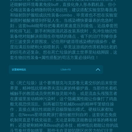
还能解锁环境毒素免疫buff，直接化身人形杀戮机器。但小
心咯这装备会稍微削弱火焰抗性，建议搭配实验室防毒面具
和辐射防护服组成抗性装备combo，毕竟谁也不想在实验室
刷图时被酸液喷到怀疑人生。当感染槽快要爆表的危急时
刻，这套build能帮你把毒素积累速度压到最低，近战拳套照
样抡得飞起。新手村刚摸清武器改装系统时，先冲生物抗性
装备绝对能解决前期生存地狱的痛点，省下的治疗剂够你多
打三波变异犬群围攻。记住用F键清理感染槽的骚操作，硬
度拉满后别硬刚火焰喷射兵，毕竟这游戏的伤害机制比老奶
奶织毛衣还复杂。想在死亡垃圾的废土世界里站稳脚跟，这
套生物抗性装备+属性搭配的苟活方案必须码住！
设置精神抵抗
LShift+F8
在《死亡垃圾》这个赛博朋克与克苏鲁元素交织的后末世世
界里，精神抵抗堪称莽夫流玩家的终极护盾。当那些长着机
械触手的教团成员突然释放灵能冲击，或是流血头颅预言者
在废墟里发动精神污染时，这个隐藏属性能让你像打了鸡血
般无视恐惧混乱。别再被巨型机械Boss的精神牢笼锁住操
作，直接点满抗性就能开启极限输出模式。硬核玩家都知
道，在Nexus星球摸爬滚打最怕被控到自闭，这套状态免疫
机制简直是手残党福音。无论是刷取灵能教徒掉落的稀有材
料，还是硬刚精神系Boss的必杀技，精神抵抗都能让你的战
斗节奏丝滑如德芙。那些卡在灵能陷阱区的苦力怕们注意