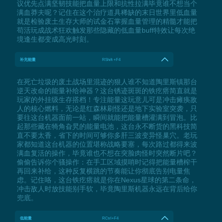
议优先点满坚韧技能把血量上限和抗性拉满毕竟谁不想当个
满血莽夫呢？记住在这个治疗道具稀缺的末日世界里低血量
就是检验废土生存大师的试金石掌握血量管理的精髓才能把
苟活玩成战术狂欢触发那些隐藏的低血量buff特效让每次绝
境逢生都变成高光时刻。
补充能量
RShift +F4
在死亡垃圾的废土战场里混迹的狠人谁不知道陶里斯镇那台
逆天改命的能量补给神器？这台锈迹斑斑的铁疙瘩简直就是
玩家的外挂级生存搭档！专注能量这玩意儿可是冲击瘫痪敌
人的核心燃料，无论是红森林刷怪还是地下实验室突袭，只
要往这台机器面前一站，瞬间就能把能量槽灌满到冒泡。比
起那些藏在犄角旮旯的能量电池，这台永不断货的黑科技简
直不要太香，省下的时间可够你多肝三波变异怪巢穴。老玩
家都知道这台机器的位置堪称战略要塞，每次路过都得来波
满血复活的操作，毕竟谁也不想在突脸肉怪时突然断片吧？
偷偷告诉你个骚操作：在手工区域摸哨时记得把能量槽榨干
再回来补给，这种反复横跳的节奏能让你彻底告别电量焦
虑。记住咯，这台铁疙瘩就是你在Nexus星球的第二条命，
冲击敌人时放技能别手软，毕竟陶里斯机器永远在背后给你
兜底。
低能量
RCtrl+F4