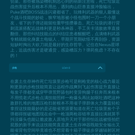
切菜。那些被感染槽机制恶心到的萌新注意啦，死亡垃圾近
战伤害提升后根本不用怂，遇到肉山巨兽直接冲脸输出，
Puke酒吧BOSS战连闪避都省了。玩锋利武器的狠人最懂这
个战斗技能的妙处，狭窄地形被小怪包围时一刀一个小朋
友，省下的子弹还能留给重甲怪攒暴击。死亡垃圾的潜行背
刺流派搭配近战锋利更是秒杀神器，手工关卡清敌效率直接
翻倍。那些纠结技能点的纠结症患者醒醒吧，点满锋利武器
专精就能化身废土电锯人，早期开荒期砍怪不再刮痧，资源
短缺时掏出大砍刀就是最好的生存哲学。记住在Nexus星球
上，近战伤害才是硬通货，感染槽压力？弹药焦虑？不存在
的！
步枪
LCtrl+3
在废土生存神作死亡垃圾里步枪可是刚枪党的核心战力最近
刚更新的步枪技能简直让远程作战爽到飞起伤害提升直接让
每发子弹都变成穿甲弹荒野舔包时变异狗腿子狂奔而来根本
不用慌老式步枪点满技能照样一枪爆头再比如呕吐酒吧这种
敌群扎堆的地图压枪扫射根本不用省子弹群体火力覆盖轻松
拿捏这技能最妙的是还能省资源要知道在死亡垃圾里捡个子
弹都得抠破地图现在命中一枪顶两枪容错率直接拉满就算手
抖没爆头也能让脆皮敌人原地升天对于那些怕近战被怪拍烂
屁股的新手来说这技能简直是废土生存神器既能安全输出又
能省背包空间毕竟谁也不想背着十箱子弹徒步穿越辐射区对