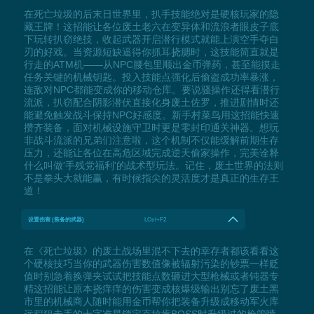
在死亡垃圾的后末日世界里，扒手技能绝对是硬核玩家的隐
藏王牌！这招能让各位废土老六在变异体和流浪者眼皮子底
下玩转扒窃绝技，收起武器开启潜行模式就能上演空手夺白
刃的好戏。当资源短缺逼得你抓耳挠腮时，这技能简直就是
行走的ATM机——从NPC腰包里顺出金币弹药，甚至能摸走
任务关键的机械钥匙。投入技能点强化后偷盗成功率暴涨，
连敌对NPC都能变成你的移动仓库。要说骚操作还得看潜行
流派，扒窃配合阴影潜伏直接化身废土佐罗，推进剧情时还
能避免触发战斗保持NPC好感度。新手村菜鸟用这招能快速
攒齐装备，面对机械设施守卫时更是零封印通关神器。想玩
非战斗流派的兄弟们注意啦，这个机制不仅能缓解前期生存
压力，还能让各位在高危区域完成逆天偷家操作，完美诠释
什么叫做'手残党福利'的战术型玩法。记住，废土世界的法则
不是拳头大就能赢，有时候指尖的灵活度才是真正的生存王
道！
设置伤害 (装备的武器)
LCtrl+F2
在《死亡垃圾》的废土战场里混不下去的幸存者都该看看这
个硬核技巧当你的武器伤害数值像被辐射污染的钞票一样贬
值时别急着换弹夹试试把技能点数砸进大型枪械或者钝器专
精这招能让原本挠痒痒的伤害变成核爆级输出别忘了废土黑
市里的机械商人随时能用金币帮你把装备升级成移动军火库