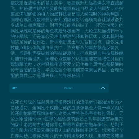
接决定近战输出的暴力美学，敏捷飙升后远程爆头率直接起
飞。神秘属性解锁的灵能技能堪称超自然敌人的噩梦，科技
值点满能解锁的植入物黑科技更是骇入终端时的神兵利器，
同理心属性点数堆叠后开启的隐藏对话选项简直让派系谈判
变成单口相声现场。别再为技能点纠结了！《死亡垃圾》的
属性系统就是你的角色构建终极画布，无论是想当横扫千军
的狂暴战士还是靠心灵冲击解谜的骚套路玩家，这套机制都
能满足你的创作欲。新手刚进废土时别盲目加点，建议先用
技能点刷出体魄撑血量抗性，毕竟肝帝的噩梦就是反复复
活。当遇到需要破解的科技谜题时，把点数砸向科技属性绝
对能打开新世界。同理心点数够的话甚至能在酒吧任务里白
嫖隐藏奖励，这种骚操作谁不爱？记住每个属性点都是通向
传奇冒险的基石，毕竟在这个赛博朋克像素世界里，合理分
配的属性点才是通关废土的终极秘籍！
耐力
LShift+1
在死亡垃圾的辐射风暴里摸爬滚打的流浪者们都知道耐力才
是硬通货。这属性不仅能让你的血条像氪金大佬一样又粗又
长还能把酸雨腐蚀辐射云这类末世特色伤害直接打骨折。无
论是刚登陆Nexus星球的黑铁级萌新还是常年混迹变异巢穴
的废土老炮耐力都是你背包里最靠谱的防翻车保险。想刚正
面？耐力拉满后直接顶着肉山的酸性触手拆塔。想玩潜行？
血厚两秒足够你从哨兵的子弹雨里极限闪现。那些在废墟里