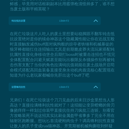
鲜感，毕竟用对话框刷副本比用霰弹枪清怪帅多了，谁不想
当废土版和平精英呢？
钝击抵抗设置
LShift+F2
在死亡垃圾这片人吃人的废土里想要站稳脚跟不翻车钝击抵
抗设置绝对是你的续命神器这个隐藏属性能让你在近战互殴
时直接触发减伤buff面对疯狗般的掠夺者铁锤和机械暴徒的
狼牙棒都能扛住连招输出尤其是前期脆皮莽夫流玩家搭配钝
抗属性直接化身移动堡垒后期打boss时被重击连招也不慌完
全体配置配合闪避天赋甚至能玩出极限反杀骚操作别再被钝
击伤害支配了当你的角色拉满钝抗值就能在废土战场开启苟
命模式搭配高回血装备直接变身永动机肉盾流核心配置现在
知道为什么老玩家都喊你先肝出这个buff了吧
设置锋利抗性
LShift+F3
兄弟们！在死亡垃圾这个刀刀见血的后末日沙盒里想当人形
高达？直接拉满锋利抗性就对了！这招能让变异螳螂的骨刃
像挠痒痒一样划过你装甲直接抗住持刀疯批三连斩。别看官
方攻略装死不说这招其实比刷金属盔甲省事多了完全不用在
辐射区跑断腿。想玩匕首流硬刚肉虫子？调高锋利抗性直接
让敌人的爪子变成rua猫神器。开荒期被机械狗撕咬到怀疑