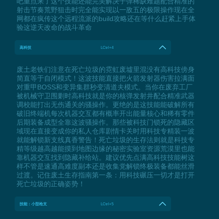
吧重点来了这个技能还能完美解决子弹稀缺难题配合精准的
射击节奏荒野狙击时完全能实现以一敌五的极限操作现在全
网都在疯传这个远程流派的build攻略还在等什么赶紧上手体
验这逆天改命的战斗革命
高科技
LCtrl+4
废土老铁们注意在死亡垃圾的霓虹废墟里混没有高科技傍身
简直等于自闭模式！这波技能直接把火箭发射器伤害拉满面
对重甲BOSS和变异集群秒变清道夫模式。当你在废弃工厂
被机械守卫围剿时高科技就是你的核弹发射井配合精准武器
调校能打出无伤通关的骚操作。更绝的是这技能能破解所有
破旧终端机每次机器交互都有概率开出能量核心和稀有零件
后期装备成型全靠这波骚操作。那些被科技门锁死的隐藏区
域现在直接变成你的私人仓库剧情卡关时用科技专精装一波
就能解锁新支线真香警告！死亡垃圾的生存法则就是科技专
精等级越高越能摸到地图边缘的秘密实验室资源荒漠里也能
靠机器交互找到隐藏补给站。建议优先点满高科技技能树这
样不管是速通高难度副本还是收集党解锁终极装备都能丝滑
过渡。记住废土生存指南第一条：用科技碾压一切才是打开
死亡垃圾的正确姿势！
技能：小型枪支
LCtrl+5