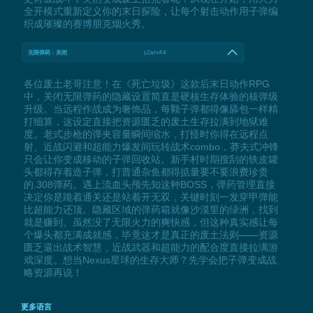
全开模式重新定义你的末日探险，让每个射击动作用子弹编
织成璀璨的赛博朋克烟火秀。
无限弹药：关闭
LCtrl+F4
各位废土老哥注意！在《死亡垃圾》这款后末日动作RPG
中，关闭无限弹药的隐藏设置简直是硬核生存体验的核弹级
升级。当远程作战成为奢饰品，每颗子弹都得像舔包一样精
打细算，这设定直接把资源匮乏的废土生存拉满到地狱难
度。老式步枪的弹夹容量瞬间缩水，打怪时你得在远程点
射、近战闪避和超能力爆发间玩转战术combo，莽夫式冲锋
只会让你变成移动的子弹回收站。新手村时期搜刮的铁皮罐
头都得存着造子弹，打普通杂鱼都得掂量要不要浪费珍贵
的.308弹药。遇上流血头颅先知这种BOSS，弹药管理直接
决定你是跪着通关还是站着开无双，关键时刻一发穿甲弹能
比超能力还顶。隐藏区域的弹药箱就像沙漠里的绿洲，找到
就是赚到。虽然没了无限火力的爽快感，但这种真实感让每
个爆头都充满成就感，毕竟这才是真正的废土法则——资源
匮乏逼出战术智慧，近战武器和超能力的配合度直接拉满游
戏深度。想当Nexus星球的生存大师？先学会把子弹变成战
略资源再说！
更多语言