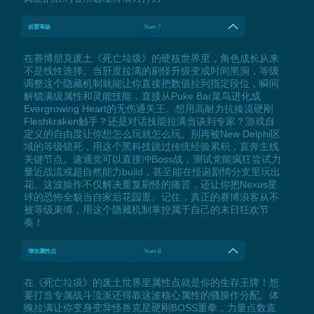
设置等级
Num 7
在赛博朋克废土《死亡垃圾》的硬核世界里，角色成长从来
不是线性选择。当肝度拉满的刷怪升级变成时间黑洞，等级
调整这个隐藏机制就能让你直接把数值拉到指定段位，瞬间
解锁满级属性和灵能技能，直接从Puke Bar菜鸟进化成
Evergrowing Heart的无伤通关王。想用高耐力抗揍流硬刚
Fleshkraken触手？还是对话技能拉满当谈判专家？游戏自
定义的自由度让你想怎么玩就怎么玩。别再被New Delphi区
域的等级锁死，用这个黑科技跳过传统经验累积，直奔主线
关键节点。速通党可以直接冲Boss战，测试党能疯狂尝试力
量近战流或超自然能力build，甚至能在怪诞剧情分支里玩出
花。这波操作不仅解决重复刷怪的痛苦，还让你把Nexus星
球的恐怖全貌当自家后花园逛。记住，真正的赛博浪客从不
被等级束缚，用这个隐藏机制掌控属于自己的末日狂欢节
奏！
增加属性点
Num 8
在《死亡垃圾》的废土世界里属性点就是你的生存王牌！想
要打造专属战斗流派还得靠这波核心属性的骚操作分配。体
魄拉满让你变身变异怪兽克星硬刚BOSS重拳，力量点数直