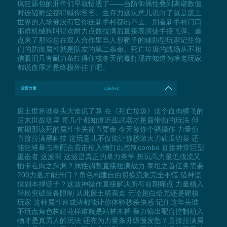
疯狂舔包的肝帝们早就悟透了——当防御属性叠到离谱数值
时连辐射尘都得喊你爸爸。生存力这玩意儿说白了就是废土
世界的入场券没有它你连新手村都出不去。别看新手村门口
那群机械狗叫得欢耐力点数拉满后直接表演徒手接飞弹。重
点来了那些总在双人合作里当人形靶子的辅助型玩家记住你
们的防御属性就是队友的第二条命。死亡垃圾的战场从不相
信眼泪只有耐力条扛得住核冬天的毒打现在知道为啥老玩家
都说血厚才是终极外挂了吧。
设置力量
LShift+2
废土世界谁拳头大谁说了算 在《死亡垃圾》这个血肉横飞的
后末世战场里 哥几个都知道近战武器才是最带劲的玩法 但
前期那该死的属性卡关简直要命 今天教你个骚操作 力量值
直接拉满黑科技 这玩意儿不仅能让你秒装大刀砍瓜切菜 还
能狂堆暴击率配合震击植入物打出控制combo 直接莽穿巨型
重击者 这波啊 这波是真正的暴力美学 想玩高力量近战流又
怕卡在肉之深渊？属性调整直接拉满战力 泰坦之首任务需要
200力量才能开门？角色构建自由切换流派完全不慌 猎神监
狱副本掉链子？这波神操作直接解决所有前期痛点 力量植入
轻松突破装备限制 从此废土横着走 无论是白给党还是硬核
玩家 这种属性速成法都能让你体验秒杀快感 记住这年头谁
不玩点角色构建花样谁就是站桩木桩 暴力输出配合控制植入
物才是真男人的玩法 还在为力量条升级慢发愁？直接拉满属