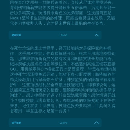
用在泰坦之颅被一群哨兵追着跑，直接从尸体堆里摸过去。
背刺伤害随着技能等级提升能砍出五倍暴击，后期甚至能一
击秒杀精英怪。玩潜行系角色的兄弟都懂，这技能简直是
Nexus星球求生指南的必修课，既能当幽灵游走战场，又能
化身刀客收割人头，这才是末世废土最酷的生存姿势。
锁匠技能
LCtrl+9
在死亡垃圾的废土世界里，锁匠技能绝对是探险家的神操
作！这手黑科技能让你直接撬锁开箱，根本不用满地图找钥
匙，那些藏在犄角旮旯的稀有装备和剧情支线全都能白给。
记得攒够技能点把撬锁等级拉满，不然遇到高难度锁芯直接
GG。用机械零件DIY撬锁工具才是硬道理，毕竟在泰坦内脏
这种死亡沼泽摸鱼式开箱，能省下多少肝度啊！脓疮峡谷的
精英怪老巢门后藏着锆石矿脉，神猎监狱的保险箱里有泰坦
护甲，这些顶级战利品全靠锁匠技能吃鸡。悄咪咪说句，这
技能简直是苟活玩家的福音，砸锁那种吵吵闹闹的操作早该
淘汰了。想走捷径抄近道？想白嫖隐藏宝藏？想丝滑避开战
斗？锁匠技能点满直接起飞，肉坑深处的终极奖励正在等你
来拿。记住在废土世界混，技能点投资要精准，工具耐久得
省着用，毕竟生存才是第一要务！
扒手技能
LCtrl+0