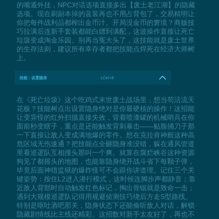
的嘴遁外挂，NPC对话选项直接多出【废土老江湖】的隐藏
选项。现在刷副本掉的蓝装再也不用占背包了，交易精明让
你把每件战利品都榨出金币汁。开局没金币的窘境？商贩技
巧拉满后连新手套装都能白嫖到满配，这波操作直接让死亡
垃圾变成淘金乐园。别再当冤大头了，这技能就是废土世界
的生存法则，建议所有幸存者都把技能点焊死在经济大师树
上。
技能：设置隐身
LCtrl+8
在《死亡垃圾》这个吃鸡式末世废土战场里，想当苟活流天
花板？技能树点出设置隐身绝对是你最硬核的操作！这招能
让变异怪的红外扫描直接失效，背着喷漆罐的机械哨兵在你
面前秒变瞎子，重点是还能触发背刺暴击——贴脸捅刀子那
一下直接让敌人变成满地爆的零件。想在克拉肯神殿这种高
危区域无伤速通？把技能点全砸隐身准没错，躲在通风管道
里看巡逻队互相撞头那叫一个爽。就算在腐烂峡谷这种资源
狗见了都摇头的地图，也能靠隐身绕开战斗省下每颗子弹，
毕竟后面神猎监狱的爆炸怪可不会跟你讲道理。记住三个关
键姿势：按住L2进入潜行模式，这时候连脚步声都静音；靠
近敌人背部时自动触发红色标记，掏出骨锯就是致命一击；
遇到大规模巡逻队记得用规避侦测技巧绕后方走S型路线。
特别是呕吐酒吧那关，隐身状态下还能偷听敌人对话，解锁
隐藏剧情线比主线还精彩。这招数对新手太友好了，再也不