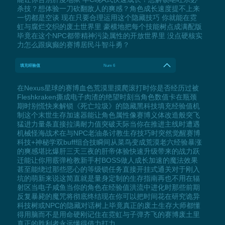
杀技？想体验一刀砍翻敌人的爽感？角色成长速度提不上来
一切都是空谈 现在只要合理运用这个隐藏技巧 你就能在霓
虹与腐烂交织的废土世界里 豪横地把每个技能树点成满配版
毕竟在这个NPC都带精神污染属性的开放世界里 没点硬核实
力怎么跟疯癫的赛博居民斗智斗勇？
填充经验值
Num 6
在Nexus星球的赛博血色荒漠里摸爬滚打时你是否经历过被
Fleshkraken撕成电子肉渣的绝望时刻当角色数值卡在瓶颈
期时别慌快来解锁《死亡垃圾》的隐藏黑科技填充经验值机
制这个末世生存加速器能让角色属性像赛博义体改造般突飞
猛进力量条直接拉满耐力值突破天际当你在推进主线时遭遇
机械怪海战术在与NPC老油条讨教生存技巧时突然觉醒赛博
科技+神秘学双buff组合技瞬间从菜鸟变成荒漠老六经验暴涨
的爽感堪比爆肝三天三夜的肝帝体验快速升级带来的战力跃
迁能让你用霰弹枪教新手村BOSS做人成长加速的魔法效果
甚至能绕过那些恶心的等级锁任务直接开挂式通关对于刚入
坑的萌新来说这简直就是量身定制的生存指南再也不用在辐
射区当电子咸鱼当你的角色在经验值洪流中进化时那些前期
反复暴毙的魔咒将彻底终结现在你可以把时间花在研究诡异
科技树或NPC的隐藏对话树上毕竟真正的废土生存大师都懂
得用脑而不是用命硬刚记住在霓虹与子弹齐飞的赛博废土里
真正的胜利者永远懂得借力打力