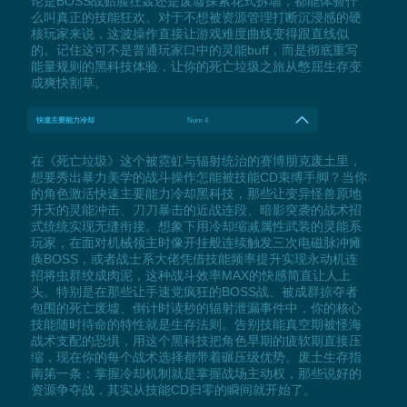
论是BOSS战贴脸狂轰还是废墟探索花式拆墙，都能体验什
么叫真正的技能狂欢。对于不想被资源管理打断沉浸感的硬
核玩家来说，这波操作直接让游戏难度曲线变得跟直线似
的。记住这可不是普通玩家口中的灵能buff，而是彻底重写
能量规则的黑科技体验，让你的死亡垃圾之旅从憋屈生存变
成爽快割草。
快速主要能力冷却
Num 4
在《死亡垃圾》这个被霓虹与辐射统治的赛博朋克废土里，
想要秀出暴力美学的战斗操作怎能被技能CD束缚手脚？当你
的角色激活快速主要能力冷却黑科技，那些让变异怪兽原地
升天的灵能冲击、刀刀暴击的近战连段、暗影突袭的战术招
式统统实现无缝衔接。想象下用冷却缩减属性武装的灵能系
玩家，在面对机械领主时像开挂般连续触发三次电磁脉冲瘫
痪BOSS，或者战士系大佬凭借技能频率提升实现永动机连
招将虫群绞成肉泥，这种战斗效率MAX的快感简直让人上
头。特别是在那些让手速党疯狂的BOSS战、被成群掠夺者
包围的死亡废墟、倒计时读秒的辐射泄漏事件中，你的核心
技能随时待命的特性就是生存法则。告别技能真空期被怪海
战术支配的恐惧，用这个黑科技把角色早期的疲软期直接压
缩，现在你的每个战术选择都带着碾压级优势。废土生存指
南第一条：掌握冷却机制就是掌握战场主动权，那些说好的
资源争夺战，其实从技能CD归零的瞬间就开始了。