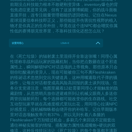
前期没点科技能力根本不敢硬刚变异体，inventory爆仓的背
包焦虑症更是常见病，但有了这波赛博赋能，你的战斗面板
直接开挂，连专注能量管理都能扔进回收站。记住在Nexus
星球混要信奉科技即正义，那些能提升伤害抗性视野的植入
物才是你真正的生存外挂，毕竟在这个连NPC都会嘲笑你属
性低的赛博朋克世界里，不靠科技强化还想怎么玩？
设置同理心
LShift+6
在《死亡垃圾》的辐射废土里混得开全靠这张嘴！同理心属
性堪称非战利品玩家的隐藏机制，当你把点数砸在这个邪道
属性上，瞬间解锁NPC对话选项的上帝视角。那些原本只会
朝你吐酸液的变异人，现在可能被你三句不离Fleshkraken
的怪诞话术忽悠到交出关键道具，这种用嘴遁取代子弹的骚
操作，让每次对话都变成高风险高回报的废土谈判现场。任
务分支党请注意，地图里藏着12处需要同理心才能触发的隐
藏剧情，从忽悠哨兵放你进避难所到让机械义眼商人多送你
两管抗辐射药剂，每个选择都可能改变你的生存路线。社交
互动型玩家早就在高难度模式里玩出花，用同理心拉满NPC
好感度后，连机械蜘蛛都会绕开你的补给车。记住早期版本
里对话选项触发率只有37%，所以见到长着八条腿的
Fleshkraken千万别错过机会，多刷几个来回说不定能套出
通往神秘实验室的情报。搭配耐力属性练成嘴炮+硬抗的双
修流，这种反传统玩法让《死亡垃圾》的每个角落都充满新