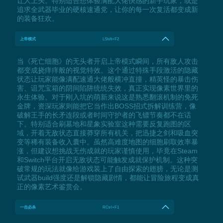
让人上头。特别适合想体验满配大佬快感的新手玩家，或是
追求全武器毕业的硬核速通党，让你的每一次复活都变成新
的装备狂欢。
上帝模式
LShift+F2
当《死亡细胞》的无头者开启上帝模式瞬间，所有敌人攻击
都变成挠痒痒般的视觉特效。这个通过特殊手段激活的隐藏
状态让玩家能像满配速通大佬般横冲直撞，精英怪的暴击伤
害、诅咒宝箱的阴间陷阱统统失效，真正实现像素世界里的
永生体验。对于刚入坑的萌新来说这是熟悉翻滚机制的免死
金牌，资深玩家则能把它当作出BOSS招式拆解训练营，像
破解王手的长矛连段或者时间守护者的飞镖节奏都不在话
下。特别适合刷墓地和星象实验室这种需要反复跑图的区
域，开着无敌状态直接莽穿所有机关，把迅捷之剑和吸血突
变等稀有装备收入囊中。虽然高难度地图的细胞刷取效率暴
涨，但建议想挑战无伤成就的玩家谨慎使用，毕竟在Steam
和Switch平台开启无敌状态可能触发成就保护机制。这种突
破常规的玩法就像给游戏装上了自由探索的翅膀，无论是测
试武器build强度还是解锁隐藏剧情，都能让冒险旅程变成真
正的像素艺术鉴赏会。
一击必杀
RCtrl+F1