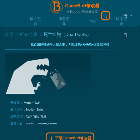
GameBuff修改器
支持7000+游戏修改器
语
下载Gamebuff
最近更
所有游
版本记
帮助
新
戏
录
首页
所有游戏
死亡细胞（Dead Cells）
言
死亡细胞骚操作大招合集：无限细胞+秒杀流+无冷却神技
开发商：
Motion Twin
发行公司：
Motion Twin
游戏类型：
动作
冒险
独立
发售平台：
origin,ms-store,steam
下载Gamebuff修改器