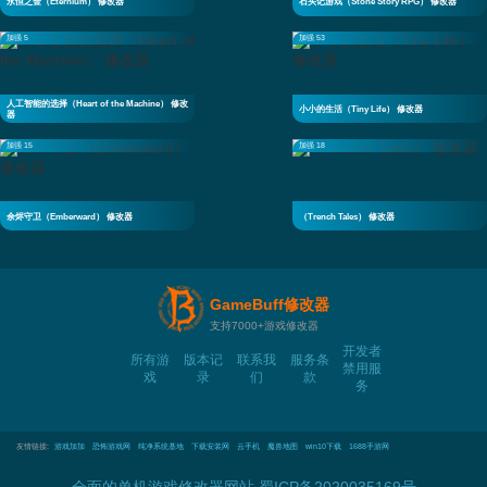
永恒之金（Eternium） 修改器
石头记游戏（Stone Story RPG） 修改器
加强 5
加强 53
人工智能的选择（Heart of the Machine） 修改
小小的生活（Tiny Life） 修改器
器
加强 15
加强 18
余烬守卫（Emberward） 修改器
（Trench Tales） 修改器
GameBuff修改器
支持7000+游戏修改器
开发者
所有游
版本记
联系我
服务条
禁用服
戏
录
们
款
务
友情链接:
游戏加加
恐怖游戏网
纯净系统基地
下载安装网
云手机
魔兽地图
win10下载
1688手游网