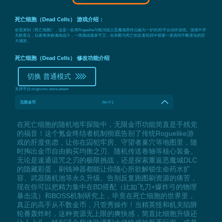
死亡细胞（Dead Cells） 游戏介绍：
欢迎来到《死亡细胞》，这是一款将Roguelite与银河战士恶魔城类特点融为一炉的2D平台动作游戏。游戏中并
无检查点，玩家将体验魂味战斗，一路挑战诸多守卫，在杀戮与死亡的反复轮回中探索一座房间不断变化的巨
大城堡。
死亡细胞（Dead Cells） 修改功能介绍
切换 普通模式
支持平台:
origin,ms-store,steam
无限金币
Alt+F1
在死亡细胞的随机地牢探险中，无限金币功能简直是手残党
的福音！这个氪金终结者机制彻底告别了传统Roguelike游
戏的肝度焦虑，让你在囚犯牢房、守望者巢穴等地图里，随
时掏出金币自由购买均衡之刃、随机传送卷轴等核心装备。
无论是速通诅咒之刃的极限挑战，还是探索重返恶魔城DLC
的隐藏彩蛋，刷钱神器都能让你随心所欲解锁生命药水扩
容、武器随机池等永久升级。告别反复跑图刷资源的痛苦，
现在你可以把精力集中在BD搭配（比如飞刀+爆炸弓的物理
暴击流）和BOSS机制研究上，毕竟在死亡细胞的世界里，
真正的高手从不数金币，只管秀操作！当精英怪和机关陷阱
轮番轰炸时，这种资源无上限的爽快感，简直比细胞升级还