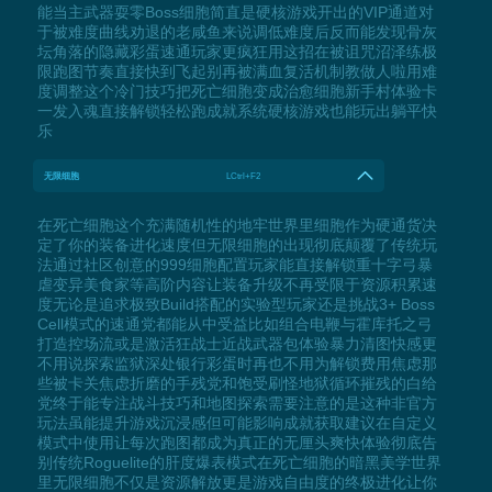
能当主武器耍零Boss细胞简直是硬核游戏开出的VIP通道对
于被难度曲线劝退的老咸鱼来说调低难度后反而能发现骨灰
坛角落的隐藏彩蛋速通玩家更疯狂用这招在被诅咒沼泽练极
限跑图节奏直接快到飞起别再被满血复活机制教做人啦用难
度调整这个冷门技巧把死亡细胞变成治愈细胞新手村体验卡
一发入魂直接解锁轻松跑成就系统硬核游戏也能玩出躺平快
乐
无限细胞
LCtrl+F2
在死亡细胞这个充满随机性的地牢世界里细胞作为硬通货决
定了你的装备进化速度但无限细胞的出现彻底颠覆了传统玩
法通过社区创意的999细胞配置玩家能直接解锁重十字弓暴
虐变异美食家等高阶内容让装备升级不再受限于资源积累速
度无论是追求极致Build搭配的实验型玩家还是挑战3+ Boss
Cell模式的速通党都能从中受益比如组合电鞭与霍库托之弓
打造控场流或是激活狂战士近战武器包体验暴力清图快感更
不用说探索监狱深处银行彩蛋时再也不用为解锁费用焦虑那
些被卡关焦虑折磨的手残党和饱受刷怪地狱循环摧残的白给
党终于能专注战斗技巧和地图探索需要注意的是这种非官方
玩法虽能提升游戏沉浸感但可能影响成就获取建议在自定义
模式中使用让每次跑图都成为真正的无厘头爽快体验彻底告
别传统Roguelite的肝度爆表模式在死亡细胞的暗黑美学世界
里无限细胞不仅是资源解放更是游戏自由度的终极进化让你