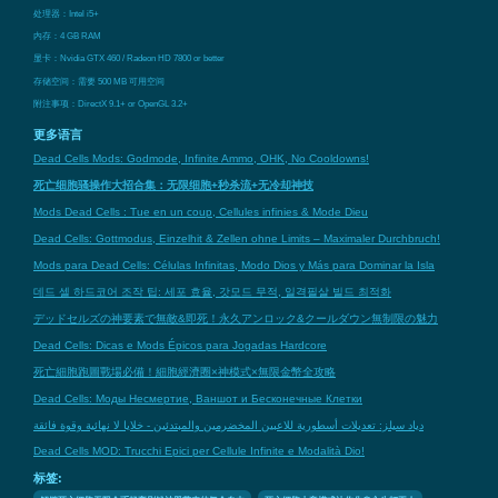
处理器：Intel i5+
内存：4 GB RAM
显卡：Nvidia GTX 460 / Radeon HD 7800 or better
存储空间：需要 500 MB 可用空间
附注事项：DirectX 9.1+ or OpenGL 3.2+
更多语言
Dead Cells Mods: Godmode, Infinite Ammo, OHK, No Cooldowns!
死亡细胞骚操作大招合集：无限细胞+秒杀流+无冷却神技
Mods Dead Cells : Tue en un coup, Cellules infinies & Mode Dieu
Dead Cells: Gottmodus, Einzelhit & Zellen ohne Limits – Maximaler Durchbruch!
Mods para Dead Cells: Células Infinitas, Modo Dios y Más para Dominar la Isla
데드 셀 하드코어 조작 팁: 세포 효율, 갓모드 무적, 일격필살 빌드 최적화
デッドセルズの神要素で無敵&即死！永久アンロック&クールダウン無制限の魅力
Dead Cells: Dicas e Mods Épicos para Jogadas Hardcore
死亡細胞跑圖戰場必備！細胞經濟圈×神模式×無限金幣全攻略
Dead Cells: Моды Несмертие, Ваншот и Бесконечные Клетки
دياد سيلز: تعديلات أسطورية للاعبين المخضرمين والمبتدئين - خلايا لا نهائية وقوة فائقة
Dead Cells MOD: Trucchi Epici per Cellule Infinite e Modalità Dio!
标签: