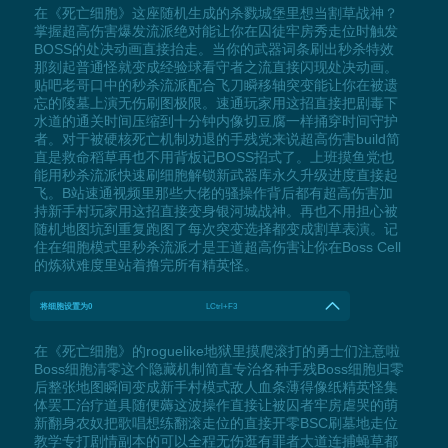
在《死亡细胞》这座随机生成的杀戮城堡里想当割草战神？
掌握超高伤害爆发流派绝对能让你在囚徒牢房秀走位时触发
BOSS的处决动画直接抬走。当你的武器词条刷出秒杀特效
那刻起普通怪就变成经验球看守者之流直接闪现处决动画。
贴吧老哥口中的秒杀流派配合飞刀瞬移轴突变能让你在被遗
忘的陵墓上演无伤刷图极限。速通玩家用这招直接把剧毒下
水道的通关时间压缩到十分钟内像切豆腐一样捅穿时间守护
者。对于被硬核死亡机制劝退的手残党来说超高伤害build简
直是救命稻草再也不用背板记BOSS招式了。上班摸鱼党也
能用秒杀流派快速刷细胞解锁新武器库永久升级进度直接起
飞。B站速通视频里那些大佬的骚操作背后都有超高伤害加
持新手村玩家用这招直接变身银河城战神。再也不用担心被
随机地图坑到重复跑图了每次突变选择都变成割草表演。记
住在细胞模式里秒杀流派才是王道超高伤害让你在Boss Cell
的炼狱难度里站着撸完所有精英怪。
将细胞设置为0
LCtrl+F3
在《死亡细胞》的roguelike地狱里摸爬滚打的勇士们注意啦
Boss细胞清零这个隐藏机制简直专治各种手残Boss细胞归零
后整张地图瞬间变成新手村模式敌人血条薄得像纸精英怪集
体罢工治疗道具随便薅这波操作直接让被囚者牢房虐哭的萌
新翻身农奴把歌唱想练翻滚走位的直接开零BSC刷墓地走位
教学专打剧情副本的可以全程无伤逛有罪者大道连捕蝇草都