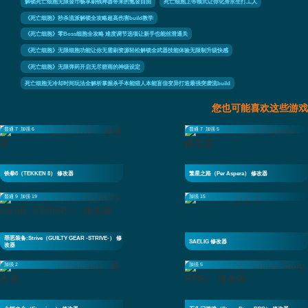
解锁死亡细胞无限金币畅享刷钱神器带来的氪金自由
死亡细胞上帝模式让你化身永生打工人
《死亡细胞》秒杀流派解锁全攻略超高伤害build教学
《死亡细胞》零Boss细胞全攻略 难度调节选项让新手也能丝滑通关
《死亡细胞》无限细胞功能让你无需刷资源轻松解锁全武器技能体验无限制升级快感
《死亡细胞》无限弹药开启无尽箭雨的神级设定
死亡细胞无冷却时间玩法全解析掌握杀手本能猎人本能盲信变异打造最强突袭流build
您也可能喜欢这些游戏
普通 7
加强 6
普通 7
加强 5
铁拳8（TEKKEN 8） 修改器
繁星之路（Per Aspera） 修改器
普通 9
加强 19
加强 15
罪恶装备:Strive（GUILTY GEAR -STRIVE-） 修
SAELIG 修改器
改器
加强 2
加强 5