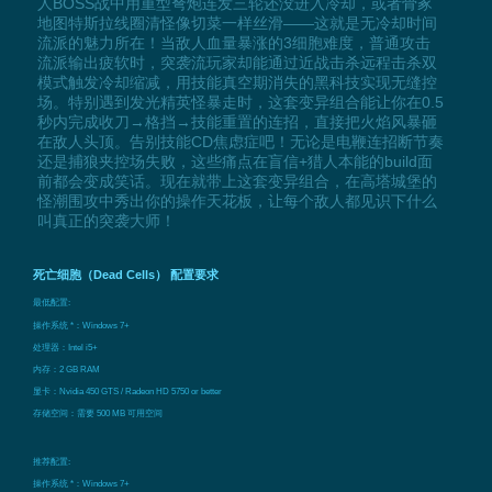
人BOSS战中用重型弩炮连发三轮还没进入冷却，或者骨冢
地图特斯拉线圈清怪像切菜一样丝滑——这就是无冷却时间
流派的魅力所在！当敌人血量暴涨的3细胞难度，普通攻击
流派输出疲软时，突袭流玩家却能通过近战击杀远程击杀双
模式触发冷却缩减，用技能真空期消失的黑科技实现无缝控
场。特别遇到发光精英怪暴走时，这套变异组合能让你在0.5
秒内完成收刀→格挡→技能重置的连招，直接把火焰风暴砸
在敌人头顶。告别技能CD焦虑症吧！无论是电鞭连招断节奏
还是捕狼夹控场失败，这些痛点在盲信+猎人本能的build面
前都会变成笑话。现在就带上这套变异组合，在高塔城堡的
怪潮围攻中秀出你的操作天花板，让每个敌人都见识下什么
叫真正的突袭大师！
死亡细胞（Dead Cells） 配置要求
最低配置:
操作系统 *：Windows 7+
处理器：Intel i5+
内存：2 GB RAM
显卡：Nvidia 450 GTS / Radeon HD 5750 or better
存储空间：需要 500 MB 可用空间
推荐配置:
操作系统 *：Windows 7+