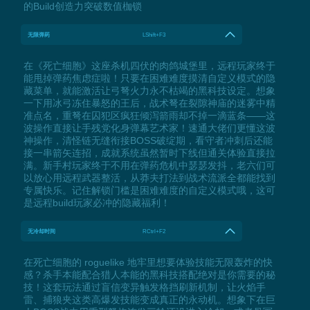
的Build创造力突破数值枷锁
无限弹药
LShift+F3
在《死亡细胞》这座杀机四伏的肉鸽城堡里，远程玩家终于
能甩掉弹药焦虑症啦！只要在困难难度摸清自定义模式的隐
藏菜单，就能激活让弓弩火力永不枯竭的黑科技设定。想象
一下用冰弓冻住暴怒的王后，战术弩在裂隙神庙的迷雾中精
准点名，重弩在囚犯区疯狂倾泻箭雨却不掉一滴蓝条——这
波操作直接让手残党化身弹幕艺术家！速通大佬们更懂这波
神操作，清怪链无缝衔接BOSS破绽期，看守者冲刺后还能
接一串箭矢连招，成就系统虽然暂时下线但通关体验直接拉
满。新手村玩家终于不用在弹药危机中瑟瑟发抖，老六们可
以放心用远程武器整活，从莽夫打法到战术流派全都能找到
专属快乐。记住解锁门槛是困难难度的自定义模式哦，这可
是远程build玩家必冲的隐藏福利！
无冷却时间
RCtrl+F2
在死亡细胞的 roguelike 地牢里想要体验技能无限轰炸的快
感？杀手本能配合猎人本能的黑科技搭配绝对是你需要的秘
技！这套玩法通过盲信变异触发格挡刷新机制，让火焰手
雷、捕狼夹这类高爆发技能变成真正的永动机。想象下在巨