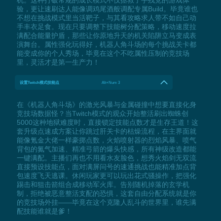
机。这种打破常规的成长模式不仅拯救了手残党的游戏体
验，更让速刷达人能像调鸡尾酒般调配专属Build。毕竟谁也
不想在挑战模式里当活靶子，与其看攻略求人带不如自己动
手丰衣足食。现在只要调整下技能树分配策略，移动速度拉
满配合能量护盾，那些让你原地升天的机关陷阱立马变成表
演舞台。属性强化玩得好，机器人角斗场的每个挑战关卡都
能变成你的个人秀场，毕竟在这个不吃属性压制的竞技场
里，灵活才是第一生产力！
设置Twitch模式技能点
Alt+Num 3
在《机器人角斗场》的激光风暴与金属碰撞中想要直接化身
竞技场数据怪？当Twitch模式的观众开始整活刷出蜘蛛创
5000这种地狱难度时，直接锁定技能点数才是生存王道！这
套升级点速成方案让你跳过肝关卡的枯燥流程，在主界面就
能像氪金大佬一样豪掷点数，火焰喷射器的烈焰风暴、喷气
背包的氮气加速、精准弓箭的爆头快感，所有神级改造都能
一键满配。主播们再也不用看水友脸色，想秀火焰剑无双流
直接预设技能点，面对满屏问号的速通挑战也能精准加点背
包速度飞天逃课。休闲玩家更可以玩出花式骚操作，把强化
踢击和狙击箭组合成移动军火库。告别随机掉落的玄学机
制，拒绝被恶意整活支配的恐惧，这套自由分配系统就是你
的竞技场外挂——毕竟在这个克隆人乱斗的世界里，谁先满
配技能谁就是爹！