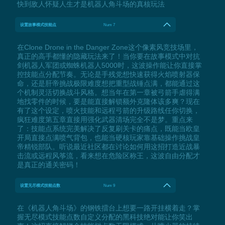
快到敌人怀疑人生才是机器人角斗场的真核玩法
设置故事模式技能点
Num 7
在Clone Drone in the Danger Zone这个像素风竞技场里，
真正的高手都懂的隐藏玩法来了！当你要在故事模式中对抗
剑机器人军团或蜘蛛机器人5000时，这波操作能让你直接掌
控技能点分配节奏。无论是手残党想快速获得火焰喷射器保
命，还是肝帝挑战极限难度想把重型战锤点满，都能通过这
个机制灵活切换战斗风格。想当年在第一章被弓箭手虐得满
地找零件的时候，要是能直接解锁额外克隆体该多爽？现在
有了这个设定，喷火技能和远程弓箭的升级路线任你切换，
疯狂难度第五章直接用强化武器清场完全不是梦。重点来
了：技能点系统完美解决了反复刷关卡的痛点，既能当欧皇
开局直接点满喷气背包，也能当硬核玩家靠基础操作挑战皇
帝精锐部队。听说最近社区都在讨论如何用这招打造近战暴
击流或远程风筝流，看来想在危险区称王，这波自由分配才
是真正的通关密码！
设置无尽模式技能点数
Num 9
在《机器人角斗场》的钢铁擂台上想要一路开挂横着走？掌
握无尽模式技能点数自定义分配的黑科技绝对能让你笑出