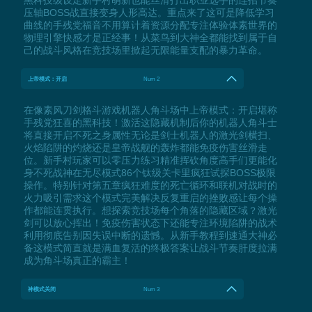
黑科技级设定新手村萌新也能丝滑打出职业选手的连招节奏
压轴BOSS战直接变身人形高达。重点来了这可是降低学习
曲线的手残党福音不用算计着资源分配专注体验体素世界的
物理引擎快感才是正经事！从菜鸟到大神全都能找到属于自
己的战斗风格在竞技场里掀起无限能量支配的暴力革命。
上帝模式：开启
Num 2
在像素风刀剑格斗游戏机器人角斗场中上帝模式：开启堪称
手残党狂喜的黑科技！激活这隐藏机制后你的机器人角斗士
将直接开启不死之身属性无论是剑士机器人的激光剑横扫、
火焰陷阱的灼烧还是皇帝战舰的轰炸都能免疫伤害丝滑走
位。新手村玩家可以零压力练习精准挥砍角度高手们更能化
身不死战神在无尽模式86个钛级关卡里疯狂试探BOSS极限
操作。特别针对第五章疯狂难度的死亡循环和联机对战时的
火力吸引需求这个模式完美解决反复重启的挫败感让每个操
作都能连贯执行。想探索竞技场每个角落的隐藏区域？激光
剑可以放心挥出！免疫伤害状态下还能专注环境陷阱的战术
利用彻底告别因失误中断的遗憾。从新手教程到速通大神必
备这模式简直就是满血复活的终极答案让战斗节奏肝度拉满
成为角斗场真正的霸主！
神模式关闭
Num 3