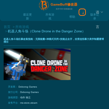
GameBuff修改器
支持7000+游戏修改器
语
下载Gamebuff
最近更
所有游
版本记
帮助
新
戏
录
首页
所有游戏
言
机器人角斗场（Clone Drone in the Danger Zone）
机器人角斗场狂暴改装指南：无限能量+神模式关闭+技能点全开，丝滑连招暴力美学制霸赛博
擂台
开发商：
Doborog Games
发行公司：
Doborog Games
游戏类型：
动作
独立
发售平台：
ms-store,steam