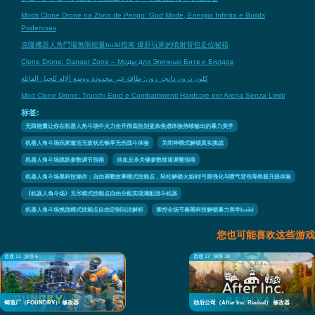
Mods Clone Drone na Zona de Perigo: God Mode, Energia Infinita e Builds
Poderosas
克隆機器人角鬥場無限能量build指南 爆肝玩家的噴射背包走位秘籍
Clone Drone: Danger Zone – Моды для Эпичных Битв и Билдов
كلون درون دانجر زون: طاقة غير محدودة ووضع الإله للحيل القاتلة
Mod Clone Drone: Trucchi Epici e Combattimenti Hardcore per Arena Senza Limiti
标签:
无限能量让你在机器人角斗场中火力全开彻底告别蓝条焦虑体验持续输出的暴力美学
机器人角斗场玩家激活无敌状态畅享无伤战斗体验
关闭神模式解锁真实挑战
机器人角斗场跳跃参数调节指南
丝血反杀关键参数移速调整指南
机器人角斗场黑科技操作：自由调整故事模式技能点，轻松解锁火焰剑/弓箭强化与喷气背包等终极升级体验
《机器人角斗场》无尽模式技能点自由分配实现满配战斗机器
机器人角斗场挑战模式技能点自由定制玩法解析
掌控全场节奏黑科技解锁暴力美学build
您也可能喜欢这些游戏
普通 11
加强 5
普通 17
加强 18
铸造厂（FOUNDRY） 修改器
劫后公司（After Inc: Revival） 修改器