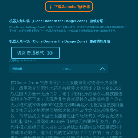
下载Gamebuff修改器
机器人角斗场（Clone Drone in the Danger Zone） 游戏介绍：
Clone Drone in the Danger Zone是一款第三人称刀剑格斗游戏，在游戏中你身体的任何部位都有可能被削的七
零八落。由于意识被下载到了一个机器人角斗士身上，你必须在斗技场残酷的考验中顽强的活下来。
机器人角斗场（Clone Drone in the Danger Zone） 修改功能介绍
切换 普通模式
支持平台:
ms-store,steam
无限能量
Num 1
在Clone Drone的赛博擂台上无限能量堪称物理外挂级神
技！想用激光箭雨洗地还是持续喷火流清场？钛合金BOSS
战也能火力全开无压力新手老手都能化身战场永动机技能连
招根本停不下来！这玩意儿简直就是持久战终极答案当你在
无尽模式被蜘蛛创6000狂轰滥炸时再也不用抠抠搜搜攒能量
值直接开启火焰喷射器地狱火模式把杂兵烧成焦炭堆叠特
效！弓箭挑战关卡里无限能量包让你玩转箭矢华尔兹无视冷
却机制疯狂点射远处BOSS头目解锁无伤通关新姿势。多人
死斗模式更绝开喷火器封走位路线远程箭雨压制直接把对手
整成移动靶子。能量耗尽的绝望时刻？不存在的！有了这个