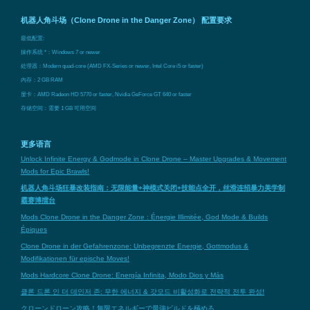
机器人角斗场（Clone Drone in the Danger Zone） 配置要求
最低配置:
操作系统 *：Windows 7 or newer
处理器：Modern quad-core (AMD FX-Series or newer, Intel Core i5 or faster)
内存：2 GB RAM
显卡：AMD Radeon HD 5770 or faster, Nvidia GeForce GT 640 or faster
存储空间：需要 1 GB 可用空间
更多语言
Unlock Infinite Energy & Godmode in Clone Drone – Master Upgrades & Movement
Mods for Epic Brawls!
机器人角斗场狂暴改装指南：无限能量+神模式关闭+技能点全开，丝滑连招暴力美学制
霸赛博擂台
Mods Clone Drone in the Danger Zone : Énergie Illimitée, God Mode & Builds
Épiques
Clone Drone in der Gefahrenzone: Unbegrenzte Energie, Gottmodus &
Modifikationen für epische Moves!
Mods Hardcore Clone Drone: Energía Infinita, Modo Dios y Más
클론 드론 인 더 데인저 존: 무한 에너지 & 갓모드 비활성화로 전략적 전투 완성!
クローンドローン攻略！無限エネルギーで最強ビルドを極める