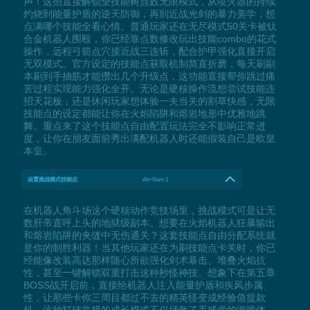
声！这招直接解锁全技能树点数无限模式，从喷火器的持续
灼烧到能量护盾的逆天防御，再到近战光剑的暴力美学，想
点满哪个技能全看心情。普通玩家还在无尽模式50关卡被钛
合金机器人围殴，你已经靠点数修改玩出技能combo的花式
操作，远程弓箭点穴接近战三连斩，配合护甲强化直接开启
无双模式。官方设定的技能点获取机制简直折磨，每天刷副
本刷到手抽筋才能攒出几个升级点，这功能直接帮你跳过痛
苦过程实现能力强化全开。无论是硬核操作流想尝试技能连
招天花板，还是休闲玩家想体验一夫当关的割草快感，无限
技能点的设定都能让你在火焰陷阱和熔岩地形中优雅地跳
舞。重点来了这个技能点自由配置玩法完全不影响正常进
度，让你在朋友面前秀出满配机器人时还能假装自己是欧皇
本皇。
设置挑战模式技能点
Alt+Num 1
在机器人角斗场这个硬核动作竞技场里，挑战模式可是让无
数肝帝直呼上头的地狱级副本。想要在火焰机器人狂暴输出
和熔岩陷阱的夹缝中无伤通关？这套技能点自由分配系统就
是你的制胜利器！当其他玩家还在为刷技能点卡关时，你已
经能像改装高达那样随心所欲强化剑术暴击、堆叠火焰抗
性，甚至一键解锁双重打击这种秒怪神技。想象下在第五章
BOSS战开启前，直接给机器人注入能量护盾和疾风步属
性，让那些卡你三周目都过不去的精英怪变成经验值提款