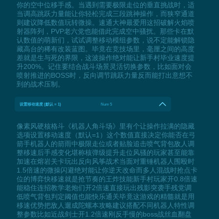
你的空中位移手感。当遇到需要极限走位的垂直挑战时，适
当调高跳跃力量能让你轻松完成三段跳神操作，而狭窄通道
则建议降低数值玩转微操。速通大神最爱用这招破解火焰喷
射器阵列，PVP老六党也能借此完成空中骚扰。那些卡在默
认数值的萌新们，试试调整移动模组参数，说不定能解锁隐
藏高台的稀有改装蓝图。毕竟在竞技场里，毫厘之间的高度
差就是生与死的界限，这波操作绝对能让新手村毕业速度提
升200%。记住要结合战斗场景灵活切换参数，比如面对会
喷射推进的BOSS时，反向调节跳跃力量反而能打出意想不
到的战术压制。
设置移动速度 (默认 = 1)
Num 5
像素风硬核格斗《机器人角斗场》里有个让操作拉满的隐藏
选项设置移动速度（默认=1）这个数值直接决定你能否在弓
箭手机器人的箭雨中极限走位或者贴脸追击喷气背包敌人调
整移速后手感变化堪称核弹级提升走位风骚的玩家甚至能靠
加速在熔岩关卡玩出反向风筝战术当面对重锤机器人围殴时
1.5倍速的微操闪避绝对能让你逆天改命而多人混战时抢点卡
位的博弈快移速就是抢节奏的王炸技能新手村玩家开0.8倍速
能稳住连招教学老炮们开2倍速直接玩出残影突袭手残党调
低喷气背包判定阈值也能快乐通关毕竟这游戏的精髓就是用
移速优势把敌人遛成陀螺本攻略建议搭配不同机器人特性调
整参数比如近战剑士开1.2倍速刚反手慢的boss战丝血翻盘