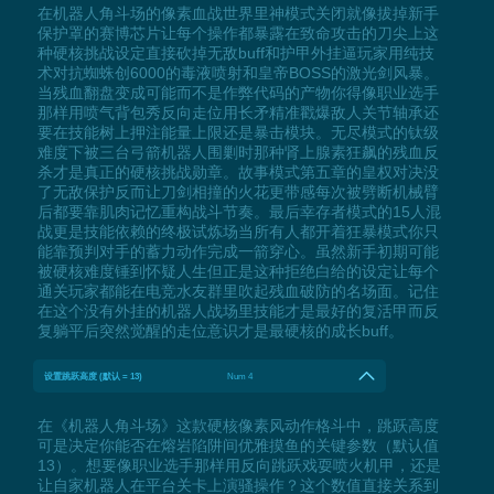
在机器人角斗场的像素血战世界里神模式关闭就像拔掉新手
保护罩的赛博芯片让每个操作都暴露在致命攻击的刀尖上这
种硬核挑战设定直接砍掉无敌buff和护甲外挂逼玩家用纯技
术对抗蜘蛛创6000的毒液喷射和皇帝BOSS的激光剑风暴。
当残血翻盘变成可能而不是作弊代码的产物你得像职业选手
那样用喷气背包秀反向走位用长矛精准戳爆敌人关节轴承还
要在技能树上押注能量上限还是暴击模块。无尽模式的钛级
难度下被三台弓箭机器人围剿时那种肾上腺素狂飙的残血反
杀才是真正的硬核挑战勋章。故事模式第五章的皇权对决没
了无敌保护反而让刀剑相撞的火花更带感每次被劈断机械臂
后都要靠肌肉记忆重构战斗节奏。最后幸存者模式的15人混
战更是技能依赖的终极试炼场当所有人都开着狂暴模式你只
能靠预判对手的蓄力动作完成一箭穿心。虽然新手初期可能
被硬核难度锤到怀疑人生但正是这种拒绝白给的设定让每个
通关玩家都能在电竞水友群里吹起残血破防的名场面。记住
在这个没有外挂的机器人战场里技能才是最好的复活甲而反
复躺平后突然觉醒的走位意识才是最硬核的成长buff。
设置跳跃高度 (默认 = 13)
Num 4
在《机器人角斗场》这款硬核像素风动作格斗中，跳跃高度
可是决定你能否在熔岩陷阱间优雅摸鱼的关键参数（默认值
13）。想要像职业选手那样用反向跳跃戏耍喷火机甲，还是
让自家机器人在平台关卡上演骚操作？这个数值直接关系到