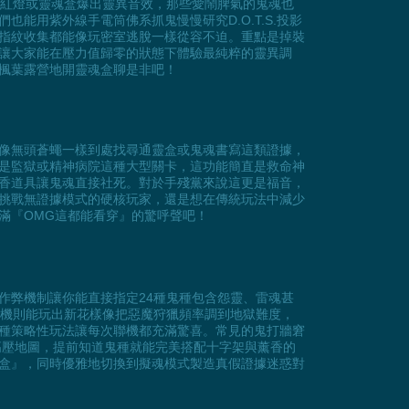
飆紅燈或靈魂盒爆出靈異音效，那些愛鬧脾氣的鬼魂也
用紫外線手電筒佛系抓鬼慢慢研究D.O.T.S.投影
指紋收集都能像玩密室逃脫一樣從容不迫。重點是掉裝
讓大家能在壓力值歸零的狀態下體驗最純粹的靈異調
楓葉露營地開靈魂盒聊是非吧！
像無頭蒼蠅一樣到處找尋通靈盒或鬼魂書寫這類證據，
是監獄或精神病院這種大型關卡，這功能簡直是救命神
香道具讓鬼魂直接社死。對於手殘黨來說這更是福音，
挑戰無證據模式的硬核玩家，還是想在傳統玩法中減少
滿『OMG這都能看穿』的驚呼聲吧！
作弊機制讓你能直接指定24種鬼種包含怨靈、雷魂甚
司機則能玩出新花樣像把惡魔狩獵頻率調到地獄難度，
種策略性玩法讓每次聯機都充滿驚喜。常見的鬼打牆窘
高壓地圖，提前知道鬼種就能完美搭配十字架與薰香的
盒』，同時優雅地切換到擬魂模式製造真假證據迷惑對