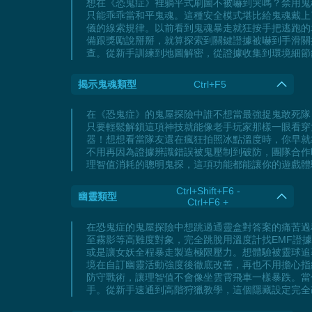
想在《恐鬼症》裡躺平式刷圖不被嚇到哭嗎？禁用鬼
只能乖乖當和平鬼魂。這種安全模式堪比給鬼魂戴上了
儀的線索規律。以前看到鬼魂暴走就狂按手把逃跑的
備跟獎勵說掰掰，就算探索到關鍵證據被嚇到手滑關
查。從新手訓練到地圖解密，從證據收集到環境細節
揭示鬼魂類型
Ctrl+F5
在《恐鬼症》的鬼屋探險中誰不想當最強捉鬼敢死隊
只要輕鬆解鎖這項神技就能像老手玩家那樣一眼看穿
器！想想看當隊友還在瘋狂拍照冰點溫度時，你早就
不用再因為證據辨識錯誤被鬼壓制到破防，團隊合作
理智值消耗的聰明鬼探，這項功能都能讓你的遊戲體
Ctrl+Shift+F6 -
幽靈類型
Ctrl+F6 +
在恐鬼症的鬼屋探險中想跳過通靈盒對答案的痛苦過
至霧影等高難度對象，完全跳脫用溫度計找EMF證
或是讓女妖全程暴走製造極限壓力。想體驗被靈球追
境在自訂幽靈活動強度後徹底改善，再也不用擔心指
防守戰術，讓理智值不會像坐雲霄飛車一樣暴跌。當
手。從新手速通到高階狩獵教學，這個隱藏設定完全