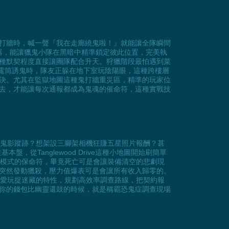
打牆時，喊一聲『我在走廊繞鬼啦！』就能讓全隊瞬間
器，能讓獵鬼小隊在黑暗中精準鎖定彼此位置，完美執
種默契程度直接讓團隊配合升天。狩獵階段最怕遇到菜
手電筒誘鬼時，隊友正躲在地下室玩陰陽眼，這種跨樓層
決。尤其在監獄地圖這種鬼打牆重災區，精準的玩家位
去，才能讓每次通報都成為鬼魂的催命符，這種實戰技
出鬼影蹤跡？想架設三腳架相機狂賺五星照片報酬？甚
Tanglewood Drive這種小地圖開始刷簡單
夢模式的保命符，畢竟死亡可是會讓裝備清空的悲劇現
突然發動獵殺，壓力值爆表可是會讓所有收入歸零的。
鬼愛玩捉迷藏的特性，規劃高效率調查路線，把契約報
你的錢包比幽靈還鼓的時候，就是稱霸恐鬼症調查現場