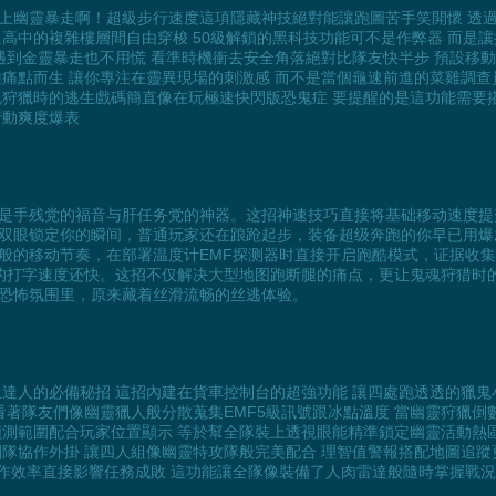
幽靈暴走啊！超級步行速度這項隱藏神技絕對能讓跑圖苦手笑開懷 透過自訂
高中的複雜樓層間自由穿梭 50級解鎖的黑科技功能可不是作弊器 而是讓
遇到金靈暴走也不用慌 看準時機衝去安全角落絕對比隊友快半步 預設移動
痛點而生 讓你專注在靈異現場的刺激感 而不是當個龜速前進的菜雞調查員
魂狩獵時的逃生戲碼簡直像在玩極速快閃版恐鬼症 要提醒的是這功能需要搭
行動爽度爆表
手残党的福音与肝任务党的神器。这招神速技巧直接将基础移动速度提升到逆
猩红双眼锁定你的瞬间，普通玩家还在踉跄起步，装备超级奔跑的你早已用
般的移动节奏，在部署温度计EMF探测器时直接开启跑酷模式，证据收
的打字速度还快。这招不仅解决大型地图跑断腿的痛点，更让鬼魂狩猎时
恐怖氛围里，原来藏着丝滑流畅的丝逃体验。
生達人的必備秘招 這招內建在貨車控制台的超強功能 讓四處跑透透的獵鬼
看著隊友們像幽靈獵人般分散蒐集EMF5級訊號跟冰點溫度 當幽靈狩獵倒
偵測範圍配合玩家位置顯示 等於幫全隊裝上透視眼能精準鎖定幽靈活動熱區
隊協作外掛 讓四人組像幽靈特攻隊般完美配合 理智值警報搭配地圖追蹤
協作效率直接影響任務成敗 這功能讓全隊像裝備了人肉雷達般隨時掌握戰況