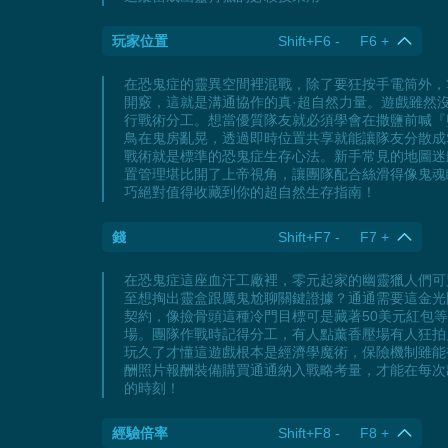
玩家位置
Shift+F6 - F6 +
在恐鬼症的靈異空間裡混戰，除了要狂按手電筒外，
開竅，這就是溝通協作的真·超自然力量。遊戲雖然
行戰術分工。想當優質隊友就必須學會在撒鹽前喊『
鳥在鬼房亂晃，透過即時位置共享就能讓隊友分散成
戰術就是標準的恐鬼症生存心法。新手常見的地圖迷
置管理堪比開了上帝視角，讓團隊配合絲滑得像鬼魂
巧絕對值得收藏到你的超自然生存指南！
錢
Shift+F7 - F7 +
在恐鬼症這座血汗工廠裡，零元起家的幽靈獵人們可
至想掏出靈盒跟厲鬼尬聊關鍵證據？通通需要這金光閃閃
契約，像撿骨頭這種冷門目標可是藏著50美元紅包
場。團隊作戰時記得分工，有人點薰香壓場有人狂拍
玩久了才懂這遊戲根本是經濟學魔術，保險機制雖能
酬照片報酬裝備購買通通納入戰略考量，才能在每次
的時刻！
經驗倍率
Shift+F8 - F8 +