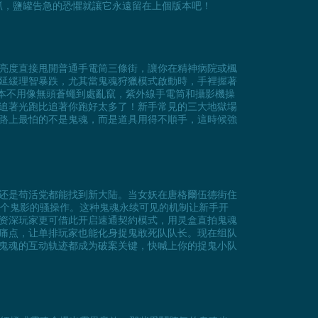
抓，鹽罐告急的恐懼就讓它永遠留在上個版本吧！
亮度直接甩開普通手電筒三條街，讓你在精神病院或楓
延緩理智暴跌，尤其當鬼魂狩獵模式啟動時，手裡握著
根本不用像無頭蒼蠅到處亂竄，紫外線手電筒和攝影機操
追著光跑比追著你跑好太多了！新手常見的三大地獄場
路上最怕的不是鬼魂，而是道具用得不順手，這時候強
还是苟活党都能找到新大陆。当女妖在唐格爾伍德街住
每个鬼影的骚操作。这种鬼魂永续可见的机制让新手开
资深玩家更可借此开启速通契約模式，用灵盒直拍鬼魂
痛点，让单排玩家也能化身捉鬼敢死队队长。现在组队
鬼魂的互动轨迹都成为破案关键，快喊上你的捉鬼小队