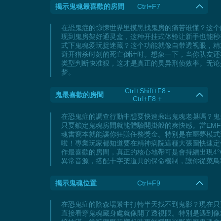
揭示鬼魂最喜歡的房間
Ctrl+F7
在恐鬼症的惊悚世界里摸黑找鬼房的痛苦谁懂？这个
现到鬼房架好通灵盒，这种开挂式体验让新手也能秒变
式下鬼魂爱玩捉迷藏？这个功能就像自带透视眼，精
避开猎杀时刻的死亡倒计时。想象一下，当你队友还
类型判断快准狠，这才是真正的灵异刑侦效率。无论
梦。
Ctrl+Shift+F8 -
鬼最喜歡的房間
Ctrl+F8 +
在恐鬼症的調查行動中想要快速揪出鬼魂老巢嗎？鬼
只要鎖定鬼魂房間就能體驗開掛般的爽快感。當EM
魂書寫本就能讓你狂賺任務獎金。特別是在噩夢模式
啦！專業玩家都知道要在精神病院這種大張圖快速定
作最喜歡的房間，真正的核心地帶可是會持續出現4
異常音源，搭配十字架道具的保命機制，讓你從菜鳥
揭示鬼魂位置
Ctrl+F9
在恐鬼症的陰森場景中打轉半天找不到鬼影？現在只
直接看穿鬼魂藏身處就像開了透視眼。特別是遇到像