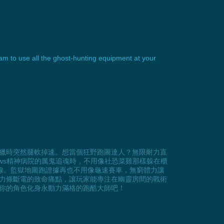
eam to use all the ghost-hunting equipment at your
獵時突然腿軟掉速。想當個狂野跑圖達人？無限耐力直
y Meadows精神病院的厲鬼追魂時，不用像社恐菜雞那樣躲在櫃
全線。監獄地圖跑證據再也不用像龜速賽車，無窮體力讓
力條斷電的致命痛點，讓玩家能專注在幽靈房間的戰術
你的角色化身永動力滿格的跑酷大師吧！