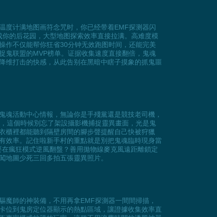
温度计满地图画符念咒时，你已经带着EMF探测器闪
变成你的后花园，大型地图探索效率直接拉满。高难度模
操作不仅能帮你狂省30分钟无效跑图时间，还能完美
捉鬼联盟的MVP榜单。证据收集速度直接翻倍，鬼魂
降维打击的快感，从此告别在黑暗中瞎子摸象的抓鬼噩
鬼魂活動中心情報，無論你是手殘黨還是競技老司機，
床，這個時候別忘了架設攝影機捕捉靈異畫面，光是鬼
衣櫃裡都能聽到隔壁房間的腳步聲提醒自己快被狩獵
有效率。記住啦新手村的重點就是別把鬼魂臨時現身當
想要在瘋狂模式逆風翻盤？善用拋物線麥克風遠距離鎖定
闖地圖少死三回多拍五張靈異照片。
驅魔師的神裝備，不用再拿EMF探測器一間間掃描，
卡位到鬼房定位器顯示的熱點區域，讓證據收集效率直