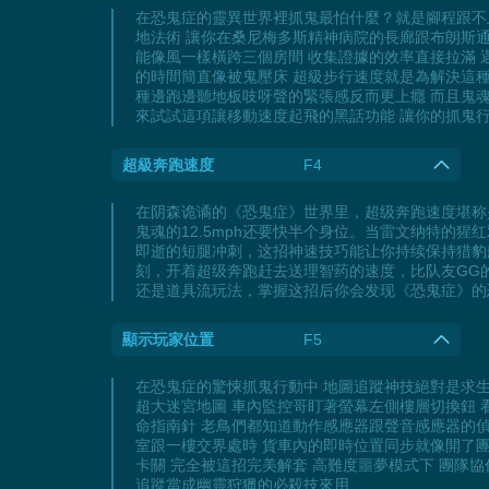
在恐鬼症的靈異世界裡抓鬼最怕什麼？就是腳程跟不上
地法術 讓你在桑尼梅多斯精神病院的長廊跟布朗斯通
能像風一樣橫跨三個房間 收集證據的效率直接拉滿 
的時間簡直像被鬼壓床 超級步行速度就是為解決這種
種邊跑邊聽地板吱呀聲的緊張感反而更上癮 而且鬼
來試試這項讓移動速度起飛的黑話功能 讓你的抓鬼
超級奔跑速度
F4
在阴森诡谲的《恐鬼症》世界里，超级奔跑速度堪称是
鬼魂的12.5mph还要快半个身位。当雷文纳特的
即逝的短腿冲刺，这招神速技巧能让你持续保持猎豹
刻，开着超级奔跑赶去送理智药的速度，比队友GG
还是道具流玩法，掌握这招后你会发现《恐鬼症》的
顯示玩家位置
F5
在恐鬼症的驚悚抓鬼行動中 地圖追蹤神技絕對是求
超大迷宮地圖 車內監控哥盯著螢幕左側樓層切換鈕 
命指南針 老鳥們都知道動作感應器跟聲音感應器的
室跟一樓交界處時 貨車內的即時位置同步就像開了團
卡關 完全被這招完美解套 高難度噩夢模式下 團隊
追蹤當成幽靈狩獵的必殺技來用