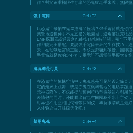
作？對於追求極限生存率的恐鬼症老手來說，無限鹽
強手電筒
Ctrl+F2
玩恐鬼症最怕在鬼屋撞鬼又撞牆？強手電筒就是你的
葉營地這種伸手不見五指的地圖裡，連角落詛咒物品
EMF探測器或通靈盒也能按T鍵隨時開關，完全不
作都能完美搭配。要說強手電筒最狂的生存技巧，絕
景：在監獄迷宮繞三圈、學校走廊嚇到破音、團隊證
手電筒就是你的定心丸，畢竟誰不想當個手握大光炮
鬼魂總是可見
Ctrl+F3
在恐鬼症的惊悚狩猎中，鬼魂总是可见的设定简直让
宅的走廊上跳舞，或是赤鬼在枫树营地的电话亭蹦迪
荒神器附体，不仅能提前预判狩猎节奏躲进布利斯代
表情包的同时，还能腾出背包空间囤积圣水十字架，
时再也不用互相甩锅谁带探测仪，毕竟眼睛就是最好
来体验这波开挂级优化吧！
禁用鬼魂
Ctrl+F4