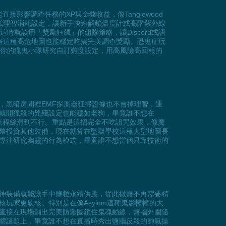
影響調查任務的XP與金錢收益，像Tanglewood
低理智消耗設定，讓新手快速解鎖溫度計或高階紫外線
時就該用「獎勵狂飆」的組隊策略，讓Discord或語
e燈塔這種高危地圖也能穩定吃滿完美調查獎勵。恐鬼症玩
跟你的獵鬼小隊研究自訂難度設定，用高風險高回報的
，黑暗房間裡EMF探測器狂掃證據也不會掉理智，通
智就開獵殺的兇殘設定也能穩如老狗，畢竟誰不想在
套流程絲滑到不行。重點是這招完全不吃詛咒效果，像魔
幣投資其他裝備，現在就算在監獄學校這種大型地圖長
專注研究幽靈的行為模式，畢竟誰不想當個只靠技術的
神裝備就能讓手中鹽粒永續供應，從此撒鹽不再需要精
家更硬核。特別是在像Asylum這種鬼影幢幢的大
直接在現場鋪出完美防禦圈鎖住鬼魂動線，鹽牆外圍隨
體謎題上，畢竟誰不想在直播時秀出鹽牆反殺的帥氣操