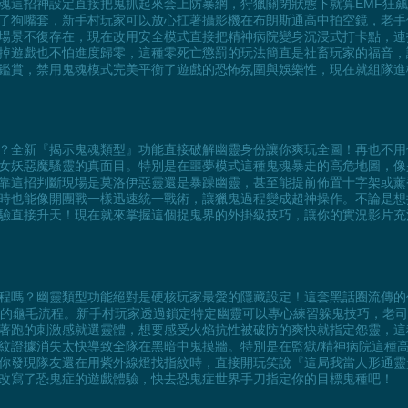
魂這招神設定直接把鬼抓起來套上防暴網，狩獵關閉狀態下就算EMF狂
狗嘴套，新手村玩家可以放心扛著攝影機在布朗斯通高中拍空鏡，老手們也能
場景不復存在，現在改用安全模式直接把精神病院變身沉浸式打卡點，連
掉遊戲也不怕進度歸零，這種零死亡懲罰的玩法簡直是社畜玩家的福音，
鑑賞，禁用鬼魂模式完美平衡了遊戲的恐怖氛圍與娛樂性，現在就組隊進
？全新『揭示鬼魂類型』功能直接破解幽靈身份讓你爽玩全圖！再也不用
女妖惡魔騷靈的真面目。特別是在噩夢模式這種鬼魂暴走的高危地圖，像
靠這招判斷現場是莫洛伊惡靈還是暴躁幽靈，甚至能提前佈置十字架或薰
時也能像開團戰一樣迅速統一戰術，讓獵鬼過程變成超神操作。不論是想
驗直接升天！現在就來掌握這個捉鬼界的外掛級技巧，讓你的實況影片充
程嗎？幽靈類型功能絕對是硬核玩家最愛的隱藏設定！這套黑話圈流傳的
據的龜毛流程。新手村玩家透過鎖定特定幽靈可以專心練習躲鬼技巧，老
著跑的刺激感就選靈體，想要感受火焰抗性被破防的爽快就指定怨靈，這
紋證據消失太快導致全隊在黑暗中鬼摸牆。特別是在監獄/精神病院這種
你發現隊友還在用紫外線燈找指紋時，直接開玩笑說『這局我當人形通靈
改寫了恐鬼症的遊戲體驗，快去恐鬼症世界手刀指定你的目標鬼種吧！