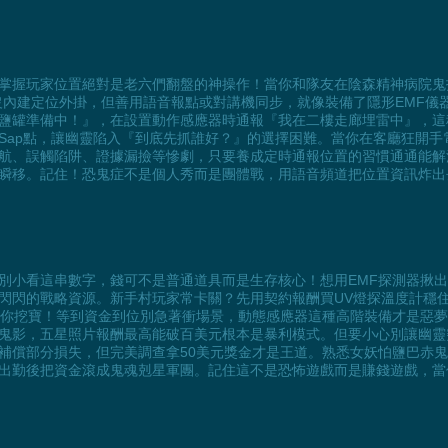
掌握玩家位置絕對是老六們翻盤的神操作！當你和隊友在陰森精神病院鬼
沒內建定位外掛，但善用語音報點或對講機同步，就像裝備了隱形EMF儀
鹽罐準備中！』，在設置動作感應器時通報『我在二樓走廊埋雷中』，這
Sap點，讓幽靈陷入『到底先抓誰好？』的選擇困難。當你在客廳狂開
航、誤觸陷阱、證據漏撿等慘劇，只要養成定時通報位置的習慣通通能解
瞬移。記住！恐鬼症不是個人秀而是團體戰，用語音頻道把位置資訊炸出
別小看這串數字，錢可不是普通道具而是生存核心！想用EMF探測器揪
的戰略資源。新手村玩家常卡關？先用契約報酬買UV燈探溫度計穩住基本盤，從
等你挖寶！等到資金到位別急著衝場景，動態感應器這種高階裝備才是惡
鬼影，五星照片報酬最高能破百美元根本是暴利模式。但要小心別讓幽靈
補償部分損失，但完美調查拿50美元獎金才是王道。熟悉女妖怕鹽巴赤
出勤後把資金滾成鬼魂剋星軍團。記住這不是恐怖遊戲而是賺錢遊戲，當