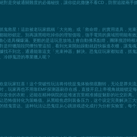
絕對是突破通關難度的必備秘技，讓你從此撒鹽不看CD，防禦追蹤兩手
抓鬼救星！這款被老玩家戲稱「大光炮」或「救命燈」的實用道具，光束
都能秒鎖定。別再讓黑暗吃掉你的理智值啦，強手電筒的廣域照明能有效
用擔心道具欄爆滿。更酷的是這玩意放地上會自動佛系點燈，團隊搜證時
對是狩獵階段閃爍預警這招，看到光束開始躁動就趕快躲進衣櫃，讓鬼魂
據找不到北，通通能靠這支「光束神器」解決。恐鬼症玩家都知道，抓鬼
、冷靜蒐證的專業獵人呢？
欧皇玩家狂喜！这个突破性玩法将传统捉鬼体验彻底翻转，无论是莽夫流
时，玩家再也不用靠EMF探测器刷存在感，直接开启上帝视角就能锁定
尔农舍的衣柜，还能在精神病院的盐堆迷宫里精准捕捉魅影的社交距离。
让恐怖值转化为策略值。从黑暗焦虑到装备压力，这个设定完美解决三大
的猎鬼雷达。这种玩法让恐鬼症从心跳游戏进化成行为分析实验室，每个