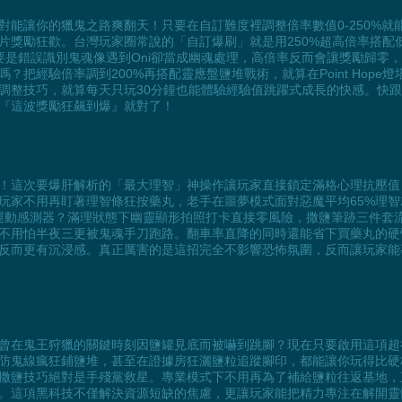
讓你的獵鬼之路爽翻天！只要在自訂難度裡調整倍率數值0-250%就能直接
片獎勵狂歡。台灣玩家圈常說的「自訂爆刷」就是用250%超高倍率搭配
！要是錯誤識別鬼魂像遇到Oni卻當成幽魂處理，高倍率反而會讓獎勵歸零，這
把經驗倍率調到200%再搭配靈應盤鹽堆戰術，就算在Point Hop
調整技巧，就算每天只玩30分鐘也能體驗經驗值跳躍式成長的快感。快
『這波獎勵狂飆到爆』就對了！
！這次要爆肝解析的「最大理智」神操作讓玩家直接鎖定滿格心理抗壓值
玩家不用再盯著理智條狂按藥丸，老手在噩夢模式面對惡魔平均65%理
安心架設運動感測器？滿理狀態下幽靈顯形拍照打卡直接零風險，撒鹽筆跡三件
不用怕半夜三更被鬼魂手刀跑路。翻車率直降的同時還能省下買藥丸的硬
反而更有沉浸感。真正厲害的是這招完全不影響恐怖氛圍，反而讓玩家能
曾在鬼王狩獵的關鍵時刻因鹽罐見底而被嚇到跳腳？現在只要啟用這項超
防鬼線瘋狂鋪鹽堆，甚至在證據房狂灑鹽粒追蹤腳印，都能讓你玩得比硬核玩
撒鹽技巧絕對是手殘黨救星。專業模式下不用再為了補給鹽粒往返基地，
。這項黑科技不僅解決資源短缺的焦慮，更讓玩家能把精力專注在解開靈