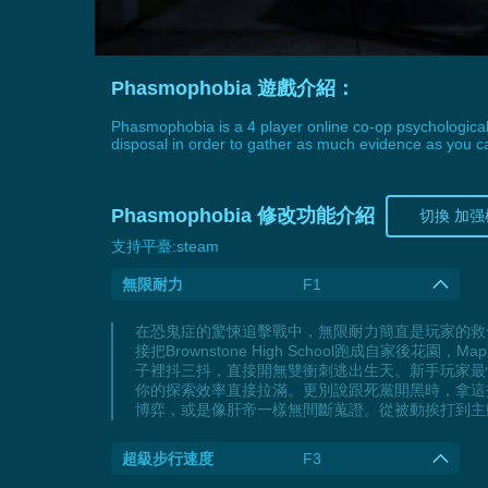
Phasmophobia 遊戲介紹：
Phasmophobia is a 4 player online co-op psychological h
disposal in order to gather as much evidence as you c
Phasmophobia 修改功能介紹
切換 加强
支持平臺:
steam
無限耐力
F1
在恐鬼症的驚悚追擊戰中，無限耐力簡直是玩家的救
接把Brownstone High School跑成自家後花
子裡抖三抖，直接開無雙衝刺逃出生天。新手玩家最怕
你的探索效率直接拉滿。更別說跟死黨開黑時，拿這
博弈，或是像肝帝一樣無間斷蒐證。從被動挨打到主
超級步行速度
F3