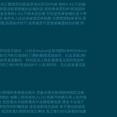
難度把玩家速度強化到150%後 每秒2.4公尺的縮
探索流程更順暢的必備利器 想想看佈置EMF探測器時
速度每秒1.6公尺根本是折磨 特別是拖著裝備往返卡車
 雖然有人說這會破壞恐怖氛圍 但實際體驗後發現 那
配高階操作技巧 使用過度可是會被幽靈抓包的喔 快
天级别，让你在Asylum监狱地图狂奔时比Moroi
爆发式冲刺完成绕柱三圈的极限逃脱操作。比起原版3秒
集效率直接翻倍。特别是四人联机遭遇鬼压床的危急时
的死亡倒计时变成你的个人表演时间。无论是速通流派
小隊隨時掌握彼此動向 想象在陽光牧場精神病院這種
數開始 地圖上那些綠色入口紅色窗戶的標示馬上化作救
 想想看在布朗斯通高中這種複雜地形 隊友卡在地下
更能預判狩獵路線 提前規劃逃生路線 新手最怕的迷路
 保證抓鬼行動既刺激又爽快 真正懂行的玩家都把地圖