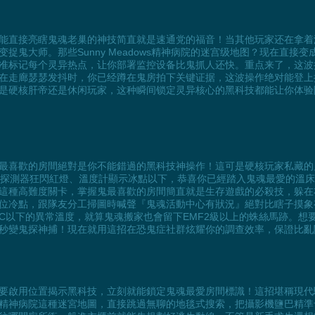
能直接亮瞎鬼魂老巢的神技简直就是速通党的福音！当其他玩家还在拿着
捉鬼大师。那些Sunny Meadows精神病院的迷宫级地图？现在直接
准标记每个灵异热点，让你部署监控设备比鬼抓人还快。重点来了，这波
在走廊瑟瑟发抖时，你已经蹲在鬼房拍下关键证据，这波操作绝对能登上
是硬核肝帝还是休闲玩家，这种瞬间锁定灵异核心的黑科技都能让你体验
最喜歡的房間絕對是你不能錯過的黑科技神操作！這可是硬核玩家私藏的
F探測器狂閃紅燈、溫度計顯示冰點以下，恭喜你已經踏入鬼魂最愛的溫
這種高難度關卡，掌握鬼最喜歡的房間簡直就是生存遊戲的必殺技，躲在
位冷點，跟隊友分工掃圖時喊聲『鬼魂活動中心有狀況』絕對比瞎子摸象
°C以下的異常溫度，就算鬼魂搬家也會留下EMF2級以上的蛛絲馬跡。
秒變鬼探神捕！現在就用這招在恐鬼症社群炫耀你的調查效率，保證比亂
要啟用位置揭示黑科技，立刻就能鎖定鬼魂最愛房間標識！這招堪稱現代
精神病院這種迷宮地圖，直接跳過無聊的地毯式搜索，把攝影機鹽巴精準