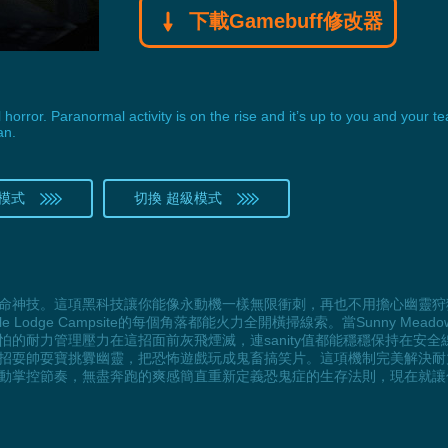
下載Gamebuff修改器
orror. Paranormal activity is on the rise and it’s up to you and your t
an.
模式
切換 超級模式
命神技。這項黑科技讓你能像永動機一樣無限衝刺，再也不用擔心幽靈狩
園，Maple Lodge Campsite的每個角落都能火力全開橫掃線索。當Sunn
的耐力管理壓力在這招面前灰飛煙滅，連sanity值都能穩穩保持在安
招耍帥耍寶挑釁幽靈，把恐怖遊戲玩成鬼畜搞笑片。這項機制完美解決耐
動掌控節奏，無盡奔跑的爽感簡直重新定義恐鬼症的生存法則，現在就讓