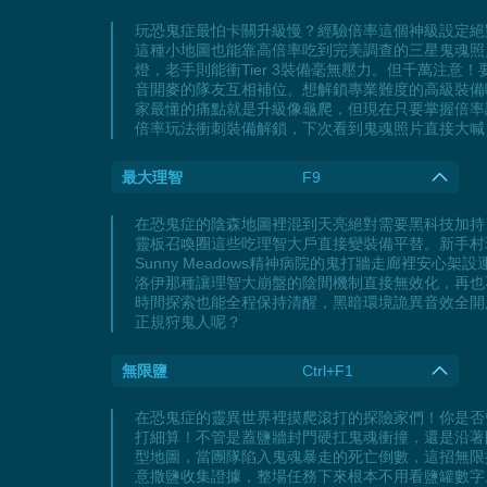
玩恐鬼症最怕卡關升級慢？經驗倍率這個神級設定絕對能
這種小地圖也能靠高倍率吃到完美調查的三星鬼魂照
燈，老手則能衝Tier 3裝備毫無壓力。但千萬注意
音開麥的隊友互相補位。想解鎖專業難度的高級裝備嗎？
家最懂的痛點就是升級像龜爬，但現在只要掌握倍率
倍率玩法衝刺裝備解鎖，下次看到鬼魂照片直接大喊
最大理智
F9
在恐鬼症的陰森地圖裡混到天亮絕對需要黑科技加持
靈板召喚圈這些吃理智大戶直接變裝備平替。新手村
Sunny Meadows精神病院的鬼打牆走廊裡
洛伊那種讓理智大崩盤的陰間機制直接無效化，再也
時間探索也能全程保持清醒，黑暗環境詭異音效全開
正規狩鬼人呢？
無限鹽
Ctrl+F1
在恐鬼症的靈異世界裡摸爬滾打的探險家們！你是否
打細算！不管是蓋鹽牆封門硬扛鬼魂衝撞，還是沿著
型地圖，當團隊陷入鬼魂暴走的死亡倒數，這招無限
意撒鹽收集證據，整場任務下來根本不用看鹽罐數字