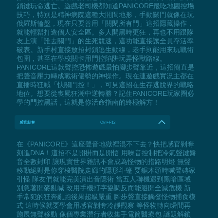
鎖鍵玩命逃亡。遊戲老司機都知道PANICORE最吃地圖控場
技巧，特別是精神病院這種大開間地形，手動關門就像在玩
俄羅斯輪盤，現在只要善用「關閉所有門」這招隱藏操作，
就能輕鬆打造個人安全區。多人開黑時更狂，再也不用跟隊
友上演「誰去關門」的生死競速，這功能直接讓全員存活率
破表。新手村直接放招封鎖逃生動線，老手則能用來玩戰術
包圍，甚至在學校關卡用門控陷阱玩弄怪獸路線。
PANICORE這款聲控恐怖遊戲最怕腳步聲靠近，這招簡直是
把聲音壓力轉成戰術優勢的神操作。現在連遊戲實況主都在
直播時狂喊「快關門控！」，可見這招在生存逃脫界的戰略
地位。想要從喪屍狂潮中逆轉勝？記住PANICORE玩家圈必
學的門控黑話，這就是你活命指南的終極解方！
感官剝奪
Ctrl+F12
在《PANICORE》這座聲音地獄裡混不下去？快把感官剝奪
刻進DNA！這招不是開掛而是開悟 用噪音控制把冷氣聲鍵盤
音全數封印 讓現實世界雜訊不會成為怪物的指路明燈 無聲
移動絕對是你穿梭醫院走廊的隱形斗篷 要鋸木頭時喊聲磚家
引怪 隊友們就能完美演出音隱術 當五人聯機遇到黑暗區域
別急著開麥亂喊 改用手機打字協調反而能避開全滅危機 新
手常犯的狂奔亂跑後果超級嚴重 腳步聲直接觸發怪物捕食模
式 這時候就要學會用感官剝奪冷靜觀察 等怪物轉向瞬間再
施展無聲移動 像個專業潛行者收集手電筒醫療包 謎題解鎖