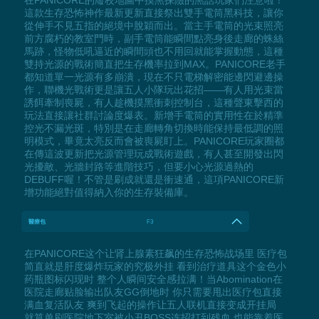
這款生存恐怖神作最新更新直接祭出雙手電筒黑科技，讓你
從伸手不見五指的絕境中脫穎而出。當主手電筒的光束照亮
前方腐朽的教室門時，副手電筒能瞬間點亮身後走廊的蛛絲
馬跡，怪物低吼逼近的瞬間頭也不用回就能掌握動態，這種
雙持光源的戰術簡直把生存機率拉到MAX。PANICORE老手
都知道單一光源有多崩潰，現在不只電梯解密能邊閃避邊操
作，聯機光戰術更是讓五人小隊玩出花招——有人用光束當
誘餌牽制喪屍，有人趁機摸黑衝刺控制台，這種聲東擊西的
玩法直接讓社群討論度爆表。新增手電筒的實用性在於精準
控光不漏光斑，特別是在走廊轉角切換時能保持最低調的照
明模式，畢竟太亮反而會被喪屍盯上。PANICORE玩家圈都
在傳這波更新把光源管理玩成戰術遊戲，有人甚至開發出閃
光擾敵、光牆封路等進階技巧，但要小心光源過熱的
DEBUFF喔！不管是刷成就還是衝速通，這項PANICORE新
增功能絕對值得納入你的生存裝備庫。
醫療包
F3
在PANICORE这个让肾上腺素狂飙的生存恐怖战场里 医疗包
简直就是肝度爆炸玩家的究极外挂 看到治疗道具这个金色小
药瓶图标闪现时 整个人瞬间安全感拉满！当Abomination在
医院走廊贴脸输出队友GG倒地时 你只需要甩出医疗包直接
满血复活队友 爽到飞起的操作让五人联机直接变成开挂局
就算单刷医院地下室被小丑BOSS连招打到残血 也能靠着医