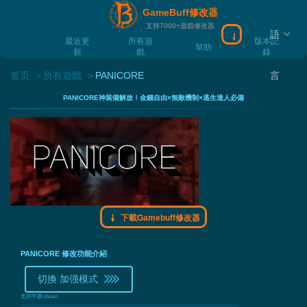
GameBuff修改器
支持7000+遊戲修改器
語
下載Gamebuff
最近更
所有遊
版本記
幫助
新
戲
錄
首页
所有遊戲
PANICORE
言
PANICORE神裝備解放！金錢自由×無敵機制×逃生達人必備
下載Gamebuff修改器
PANICORE 修改功能介紹
切換 加强模式
支持平臺:
steam