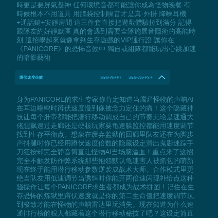
時更是要屏氣凝神 任何環境音都可能讓你成為怪物晚餐 有
時候根本不用道具 用腦袋控制噪音才是真·外掛 降噪耳機
+通話鍵+安靜房間 這三件套直接把遊戲體驗拉到滿分 記得
跟隊友約好靜默區 真的會遇到需要全隊施展音隱術的高能時
刻 這招學起來就像拿到生存遊戲的VIP通行證 讓你在
《PANICORE》的恐怖音效中 獨自或組隊都能玩出心跳加速
的暗影藝術
蹲伏速度倍數
Shift+Alt+F7 - Shift+Alt+F8 +
身为PANICORE的求生专家你肯定知道当腐烂怪物的声呐AI
在耳边嗡鸣时蹲伏速度慢到像被念力定住的痛！这个隐藏神
技让每个肝帝都能把潜行移动调成自己的节奏无论是速通大
佬想飙速过走廊还是硬核玩家要龟速躲监控都能用速度调节
找到生存平衡点。想象在废弃监狱的回廊里队友还在为脚步
声抖腿时你已经用蹲伏速度倍数的隐藏设定滑出鬼影迷踪手
刀狂按却完全静音简直让怪物AI当场脑溢血！重点来了这招
完全不触发防作弊系统那些抱怨默认龟速害人被抓包的萌新
现在终于能用潜行移动参数逆袭成战术大师。合作模式里更
绝当队友用低速调节当诱饵时你能开两倍速闪现补给点这种
骚操作让每个PANICORE求生者都成为战术拼图！记住在生
存恐怖的炼狱里蹲伏速度就是你的第二生命值把速度调节玩
到极致才能在怪物的声呐雷达里玩消失。现在知道为什么速
通排行榜的狠人都藏着这个潜行移动秘技了吧？这设定简直