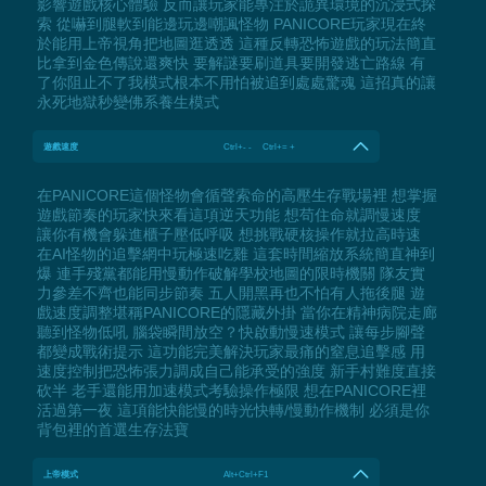
影響遊戲核心體驗 反而讓玩家能專注於詭異環境的沉浸式探
索 從嚇到腿軟到能邊玩邊嘲諷怪物 PANICORE玩家現在終
於能用上帝視角把地圖逛透透 這種反轉恐怖遊戲的玩法簡直
比拿到金色傳說還爽快 要解謎要刷道具要開發逃亡路線 有
了你阻止不了我模式根本不用怕被追到處處驚魂 這招真的讓
永死地獄秒變佛系養生模式
遊戲速度
Ctrl+- - Ctrl+= +
在PANICORE這個怪物會循聲索命的高壓生存戰場裡 想掌握
遊戲節奏的玩家快來看這項逆天功能 想苟住命就調慢速度
讓你有機會躲進櫃子壓低呼吸 想挑戰硬核操作就拉高時速
在AI怪物的追擊網中玩極速吃雞 這套時間縮放系統簡直神到
爆 連手殘黨都能用慢動作破解學校地圖的限時機關 隊友實
力參差不齊也能同步節奏 五人開黑再也不怕有人拖後腿 遊
戲速度調整堪稱PANICORE的隱藏外掛 當你在精神病院走廊
聽到怪物低吼 腦袋瞬間放空？快啟動慢速模式 讓每步腳聲
都變成戰術提示 這功能完美解決玩家最痛的窒息追擊感 用
速度控制把恐怖張力調成自己能承受的強度 新手村難度直接
砍半 老手還能用加速模式考驗操作極限 想在PANICORE裡
活過第一夜 這項能快能慢的時光快轉/慢動作機制 必須是你
背包裡的首選生存法寶
上帝模式
Alt+Ctrl+F1