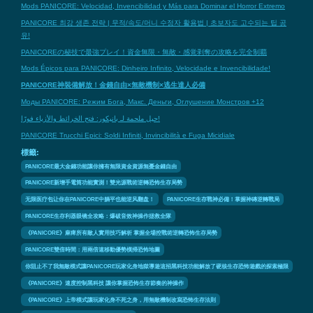
Mods PANICORE: Velocidad, Invencibilidad y Más para Dominar el Horror Extremo
PANICORE 최강 생존 전략 | 무적/속도/머니 수정자 활용법 | 초보자도 고수되는 팁 공
유!
PANICOREの秘技で最強プレイ！資金無限・無敵・感覚剥奪の攻略を完全制覇
Mods Épicos para PANICORE: Dinheiro Infinito, Velocidade e Invencibilidade!
PANICORE神裝備解放！金錢自由×無敵機制×逃生達人必備
Моды PANICORE: Режим Бога, Макс. Деньги, Оглушение Монстров +12
حيل ملحمة لـ بانيكور: فتح الخرائط والأزياء فورًا!
PANICORE Trucchi Epici: Soldi Infiniti, Invincibilità e Fuga Micidiale
標籤:
PANICORE最大金錢功能讓你擁有無限資金資源無憂金錢自由
PANICORE新增手電筒功能實測！雙光源戰術逆轉恐怖生存局勢
无限医疗包让你在PANICORE中躺平也能逆风翻盘！
PANICORE生存戰神必備！掌握神磚逆轉戰局
PANICORE生存利器眼镜全攻略：爆破音效神操作拯救全隊
《PANICORE》麻痺所有敵人實用技巧解析 掌握全場控戰術逆轉恐怖生存局勢
PANICORE雙倍時間：用兩倍速移動優勢橫掃恐怖地圖
你阻止不了我無敵模式讓PANICORE玩家化身地獄導遊這招黑科技功能解放了硬核生存恐怖遊戲的探索極限
《PANICORE》速度控制黑科技 讓你掌握恐怖生存節奏的神操作
《PANICORE》上帝模式讓玩家化身不死之身，用無敵機制改寫恐怖生存法則