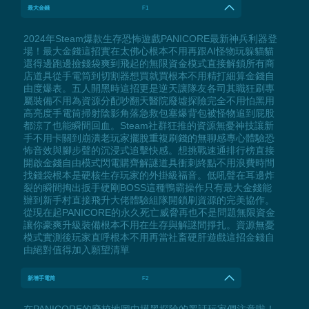
最大金錢
F1
2024年Steam爆款生存恐怖遊戲PANICORE最新神兵利器登
場！最大金錢這招實在太佛心根本不用再跟AI怪物玩躲貓貓
還得邊跑邊撿錢袋爽到飛起的無限資金模式直接解鎖所有商
店道具從手電筒到切割器想買就買根本不用精打細算金錢自
由度爆表。五人開黑時這招更是逆天讓隊友各司其職狂刷專
屬裝備不用為資源分配吵翻天醫院廢墟探險完全不用怕黑用
高亮度手電筒掃射陰影角落急救包塞爆背包被怪物追到屁股
都涼了也能瞬間回血。Steam社群狂推的資源無憂神技讓新
手不用卡關到崩潰老玩家擺脫重複刷錢的無聊感專心體驗恐
怖音效與腳步聲的沉浸式追擊快感。想挑戰速通排行榜直接
開啟金錢自由模式閃電購齊解謎道具衝刺終點不用浪費時間
找錢袋根本是硬核生存玩家的外掛級福音。低吼聲在耳邊炸
裂的瞬間掏出扳手硬剛BOSS這種鴨霸操作只有最大金錢能
辦到新手村直接飛升大佬體驗組隊開鎖刷資源的完美協作。
從現在起PANICORE的永久死亡威脅再也不是問題無限資金
讓你豪爽升級裝備根本不用在生存與解謎間掙扎。資源無憂
模式實測後玩家直呼根本不用再當社畜硬肝遊戲這招金錢自
由絕對值得加入願望清單
新增手電筒
F2
在PANICORE的廢校地圖中摸黑探險的黑話玩家們注意啦！