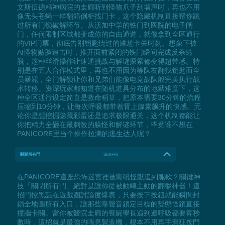
文斯伍德精神病院的走廊听到怪物爪子刮墙声时，再也不用
像无头苍蝇一样翻箱倒柜找门卡，这个隐藏机制直接帮你跳
过所有门锁破解环节。从沃加中学的铁门到医院的电子闸
门，任何限制区域都变成你的自由通道，就像拿到全区通行
的VIP门票，彻底告别钥匙绕过的尴尬卡关时刻。想象下被
AI怪物贴脸追击时，推开面前紧闭的铁门瞬间完成反杀逃
脱，这种丝滑操作让速通挑战与解谜探索都变得超带感。特
别是在五人合作模式里，再也不用因为等队友翻找钥匙而全
员暴毙，全门解锁让你和兄弟们能像电竞战队般完美执行战
术转移。资深玩家都知道在随机道具分布的地狱难度下，这
种全区通行设定简直是救命稻草，把原本需要30分钟的流程
压缩到10分钟，让每次呼吸都带着肾上腺素飙升的快感。无
论你是想挖掘隐藏彩蛋还是追求极限通关，这个机制都能让
你把精力全砸在最刺激的躲怪和解谜环节，毕竟谁不想在
PANICORE里当个操作拉满的逃生达人呢？
關閉所有門
Shift+F6
在PANICORE這座恐怖迷宮裡被嘶吼怪獸追到腿軟？關鍵神
技「關閉所有門」絕對是讓你從被動轉主動的翻盤神器！這
招門控黑話在遊戲圈討論度爆表，只要按下按鈕就能瞬間封
鎖全地圖所有入口，讓那些靠聲音鎖定目標的變態怪鎖直接
撞牆卡關。當你被醫院走廊的喪屍學長追到連呼吸都要算秒
數時，這招就是最強的喘息製造機，根本不用再手滑狂按門