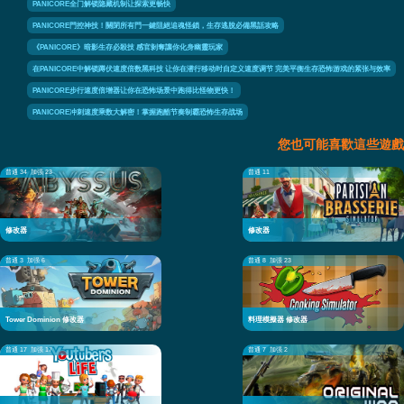
PANICORE全门解锁隐藏机制让探索更畅快
PANICORE門控神技！關閉所有門一鍵阻絕追魂怪鎖，生存逃脫必備黑話攻略
《PANICORE》暗影生存必殺技 感官剝奪讓你化身幽靈玩家
在PANICORE中解锁蹲伏速度倍数黑科技 让你在潜行移动时自定义速度调节 完美平衡生存恐怖游戏的紧张与效率
PANICORE步行速度倍增器让你在恐怖场景中跑得比怪物更快！
PANICORE冲刺速度乘数大解密！掌握跑酷节奏制霸恐怖生存战场
您也可能喜歡這些遊戲
普通 34
加强 23
普通 11
修改器
修改器
普通 3
加强 6
普通 8
加强 23
Tower Dominion 修改器
料理模擬器 修改器
普通 17
加强 17
普通 7
加强 2