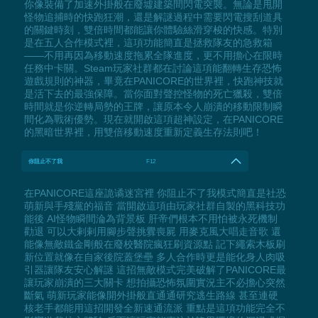
你像裝備了加速外掛般在廢墟建築間閃電突襲。無論是甩開
怪物追捕時的快跑狂潮，還是解謎過程中需要閃電搜刮道具
的關鍵時刻，雙倍時間都能讓你體驗絲滑穿梭的快感。特別
是在五人合作模式裡，這項功能簡直是拯救隊友的急救箱
——不用再因為移動速度拖累全隊進度，更不用擔心在限時
任務中卡關。Steam玩家社群都在討論這項能翻轉生存恐怖
遊戲規則的神器，畢竟在PANICORE的世界裡，快跑神技就
是活下去的最強保障。當你面對聲控怪物的死亡獵殺，雙倍
時間就是你逆轉局勢的王牌，讓原本令人崩潰的移動限制瞬
間化為戰術優勢。現在就開啟這項超神設定，在PANICORE
的黑暗世界裡，用雙倍移動速度重新定義生存法則吧！
你阻止不了我
F12
在PANICORE這座詭谲迷宮裡 你阻止不了我模式簡直是社恐
萌新與手殘黨的福音 當開啟這項由玩家社群自製的黑科技功
能後 AI怪物瞬間淪為背景板 肝帝們根本不用怕被永死機制
勸退 可以大剌剌用腳步聲挑釁喪屍 用麥克風大唱走音歌 還
能像無敵鐵金剛般在廢校醫院瘋狂刷資源點 記下繩索木板刷
新位置就像在自家後院蓋堡壘 多人合作時更是能化身人肉吸
引器讓隊友安心解謎 這招無敵模式完美破解了PANICORE最
讓玩家崩潰的三大關卡 想拍攝恐怖氛圍實況主不必擔心突然
斷氣 萌新玩家能像開外掛般直通通研究逃生路線 甚至連硬
核老手都能用這招開發全新速通流派 重點是這項功能完全不