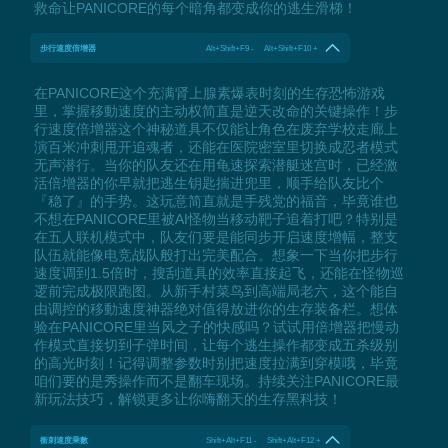
救命让PANICORE的每个暗角都变成你的逃生滑梯！
步行速度倍增器
Alt+Shift+F9 - Alt+Shift+F10 +
在PANICORE这个充满肾上腺素爆表时刻的生存恐怖游戏
里，掌握移動速度的主动权简直是逆天改命的关键操作！步
行速度倍增器这个神秘道具不仅能让角色在废弃学校走廊上
演百米冲刺甩开追魂者，还能在医院密室里切换成忍者模式
无声潜行。当你的队友还在用龟速探索潜艇迷宫时，已经激
活倍增器的你早就把逃生钥匙揣进兜里，顺手给队友比个
『稳了』的手势。这玩意简直就是手残党的福音，毕竟谁也
不想在PANICORE里被AI怪物当移动靶子追着打吧？特别是
在五人联机模式中，队友们要是能同步开启速度增幅，整支
队伍就能像电竞战队般打出完美配合。想象一下当你把步行
速度调到1.5倍时，搜刮道具的效率直接起飞，还能在怪物巡
逻前完成极限跑图。从新手村菜鸟到高端局老六，这个能自
由调控的移動速度神器绝对值得放进你的生存装备栏。想体
验在PANICORE里当风之子的快感吗？试试用倍增器把慢动
作模式直接切到子弹时间，让每个逃生操作都变成五杀级别
的高光时刻！记得调整参数时别把速度拉满到穿模哦，毕竟
咱们要的是秀操作而不是翻车现场。持续关注PANICORE最
新玩法技巧，解锁更多让你嗨翻天的生存黑科技！
衝刺速度乘數
Shift+Alt+F11 - Shift+Alt+F12 +