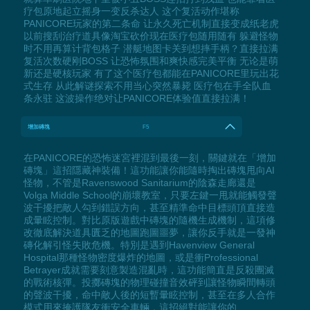
疗包原地起立摇身一变反杀达人 这个复活动作堪称
PANICORE玩家的第二条命 让永久死亡机制直接变成纸老虎
以前搜刮治疗道具像淘宝砍价现在医疗包随用随有 躲避怪物
时不用再算计背包格子 潜艇地图卡关到想摔手柄？直接拉满
复活次数硬刚BOSS 让恐怖氛围和爽快感完美平衡 无论是萌
新还是硬核玩家 有了这个医疗包都能在PANICORE里玩出花
式生存 从此解谜探索不用当心突然暴毙 医疗包在手全队血
条永驻 这波操作绝对让PANICORE体验值直接拉满！
增加磚塊
F5
在PANICORE的恐怖迷宮裡混到最後一刻，關鍵就在「增加
磚塊」這招隱藏神裝備！這功能讓你能隨時掏出磚塊甩向AI
怪物，不管是Ravenswood Sanitarium的陰森走廊還是
Volga Middle School的崩壞教室，只要左鍵一甩就能觸發聲
波干擾把敵人勾到錯誤方向，甚至精準命中目標頭頂直接造
成暈眩控制。對比原版遊戲中磚塊的隨機生成機制，這項修
改徹底解決道具匱乏的地圖跑圖噩夢，讓你反手就是一發神
磚化解引怪失敗危機。特別是遇到Havenview General
Hospital那種怪物密度爆炸的地圖，或是衝Professional
Betrayer成就需要刻意製造混亂時，這功能簡直是反殺團滅
的戰術核彈。投擲磚塊的物理碰撞音效砰到讓怪物瞬間轉頭
的聲波干擾，命中敵人後的短暫暈眩控制，甚至在多人合作
模式用來掩護隊友衝安全車輛，這招絕對能讓你的