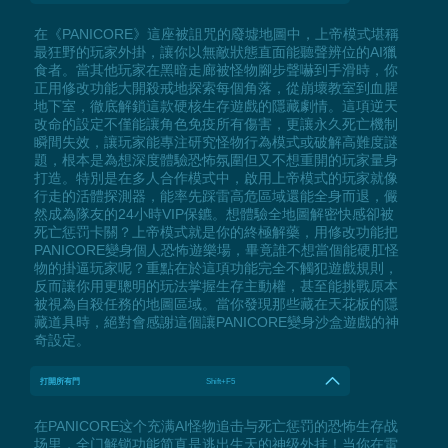
在《PANICORE》這座被詛咒的廢墟地圖中，上帝模式堪稱
最狂野的玩家外掛，讓你以無敵狀態直面能聽聲辨位的AI獵
食者。當其他玩家在黑暗走廊被怪物腳步聲嚇到手滑時，你
正用修改功能大開殺戒地探索每個角落，從崩壞教室到血腥
地下室，徹底解鎖這款硬核生存遊戲的隱藏劇情。這項逆天
改命的設定不僅能讓角色免疫所有傷害，更讓永久死亡機制
瞬間失效，讓玩家能專注研究怪物行為模式或破解高難度謎
題，根本是為想深度體驗恐怖氛圍但又不想重開的玩家量身
打造。特別是在多人合作模式中，啟用上帝模式的玩家就像
行走的活體探測器，能率先踩雷高危區域還能全身而退，儼
然成為隊友的24小時VIP保鑣。想體驗全地圖解密快感卻被
死亡惩罚卡關？上帝模式就是你的終極解藥，用修改功能把
PANICORE變身個人恐怖遊樂場，畢竟誰不想當個能硬肛怪
物的掛逼玩家呢？重點在於這項功能完全不觸犯遊戲規則，
反而讓你用更聰明的玩法掌握生存主動權，甚至能挑戰原本
被視為自殺任務的地圖區域。當你發現那些藏在天花板的隱
藏道具時，絕對會感謝這個讓PANICORE變身沙盒遊戲的神
奇設定。
打開所有門
Shift+F5
在PANICORE这个充满AI怪物追击与死亡惩罚的恐怖生存战
场里，全门解锁功能简直是逃出生天的神级外挂！当你在雷