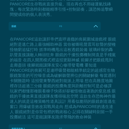
PANICORE生存戰術直接升級。現在再也不用碰運氣找磚
塊，每次緊急時刻都能精準引怪+控制節奏，讓恐怖追擊瞬
間變成你的個人表演秀。
眼鏡
F6
在PANICORE這款讓肝帝們直呼過癮的喪屍圍城遊戲裡 眼鏡
絕對是逃亡路上最強輔助神器 當你被嘶吼聲震耳欲聾的變種
怪物窮追猛打時 抓準時機甩出這枚透鏡裝備 玻璃碎裂的轟
趴聲直接讓敵人轉頭狂奔 眼鏡的干擾投擲機制簡直是手殘黨
的福音 在四人開黑模式裡這招更顯神威 前腳才把眼鏡甩到
走廊盡頭 後腳就能讓隊友安心修理發電機 要知道
PANICORE的喪屍可是連呼吸聲都能精準鎖定的超感官生物
眼鏡製造的可控噪音成為破解聽聲辨位的關鍵解藥 每當遇到
卡關難題時 這招聲東擊西絕對能派上用場 想在高難度地圖
裡存活超過三分鐘 眼鏡的投擲角度與距離控制可是必修課
玩家們都懂那種眼看梯子快搭好卻被怪物追著跑的窒息感 眼
鏡的干擾效果直接讓隊友獲得喘息空間 這款生存恐怖神作最
迷人的就是這種策略性道具設計 用看似脆弱的眼鏡創造逃生
窗口 用爆破音效改寫戰局走向 想成為PANICORE的逃生達
人 眼鏡絕對是你背包裡的戰術核心 記得在關鍵時刻留一手
投擲絕活 這可是能讓隊友跪求帶飛的救命神裝
麻痺所有敵人
F7