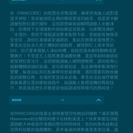
在《PANICORE》的暗黑生存戰場裡，麻痺所有敵人絕對是
逆天神技！當你被病院走廊的嘶吼聲逼到絕境，或是插卡解
謎被怪獸狂暴打擾時，這招群體麻術能瞬間讓敵人全數凍
結，彷彿按下全場慢動作按鈕般從容脫身。玩家圈流傳的
『全場控』密技不僅能讓追擊者集體卡頓，更能創造無噪音
安全區，讓你扛著繩索穿越屍群、集結失散隊友毫無壓力。
畢竟在這款永久死亡機制的遊戲裡，被怪獸盯上基本等於
GG，但只要掌握敵人凍結時機，就能把逃命劇情翻轉成逆
襲爽片！不管是五人開黑遭遇滅團危機，還是單刷時被鎖在
密室裡狂冒冷汗，這招都能讓敵人瞬間變雕塑，讓你能專心
破解機關或補給裝備。老玩家都知道，當走廊傳來黏液拖行
聲響，躲進浴缸前狂點麻痺特效最療癒；遇到需要四散收鑰
匙的困難任務，全場控更是保命必備。畢竟在這款連呼吸聲
都會暴露位置的硬核遊戲中，能讓敵人集體當機的戰術技
巧，簡直就是把生存難度從地獄調成簡單模式的黑科技！
雙倍時間
F8
在PANICORE的陰森走廊裡被聲控怪物追到腿軟？爆肝挑戰
Havenview綜合醫院時總卡在移動速度上？快來掌握這項能
讓跑酷大神都直呼過癮的雙倍時間神技！當你的角色啟動這
項黑科技般的遊戲機制，原本龜速的移動速度直接拉滿，讓