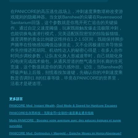
在PANICORE的高压逃生战场上，冲刺速度乘数堪称改变游
戏规则的隐藏神器。当女妖Banshee的尖啸在Ravenswood
Sanitarium回荡，这个参数就是你甩开死亡追击的关键操
作。通过自定义速度阈值，玩家既能触发爆走流极限冲刺，
也能切换龟速潜行模式，完美适配医院密室的惊险躲猫猫。
速度调整的黄金比例建议维持在1.2-1.5区间，既能保持脚步
声频率在怪物感知阈值边缘游走，又不会因极速狂奔导致操
作失控撞进死胡同。机动性达人的秘密心得是：在多人合作
时同步调校参数，让队友化身人形减速带时，自己就能化身
闪电侠完成战术偷包。从通风管道的憋气逃生到长廊的生死
竞速，这个数值就是你的第六感外挂。记住，当Banshee的
呼吸声贴上后颈，别慌着按加速键，先确认你的冲刺速度乘
数是否调到1.8的狂暴等级，毕竟在PANICORE的世界里，
活着才是硬道理。
更多語言
PANICORE Mod: Instant Wealth, God Mode & Speed for Hardcore Escapes
PANICORE生存黑科技：无限金币+全场控+速度暴走通关指南
Mods PANICORE : Boostez votre aventure avec des astuces épiques et survie
survoltée
PANICORE Mod: Gottmodus + Maxgeld – Epische Moves im Horror-Abenteuer!