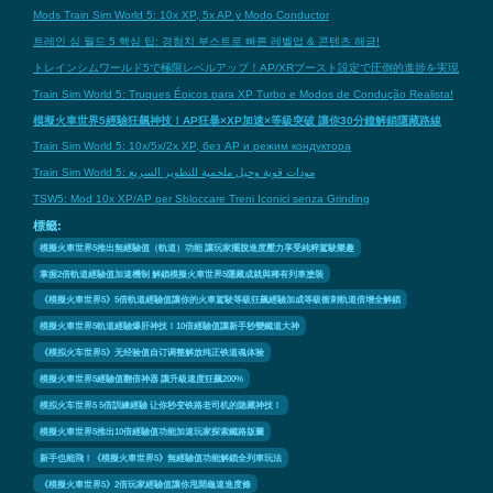
Mods Train Sim World 5: 10x XP, 5x AP y Modo Conductor
트레인 심 월드 5 핵심 팁: 경험치 부스트로 빠른 레벨업 & 콘텐츠 해금!
トレインシムワールド5で極限レベルアップ！AP/XRブースト設定で圧倒的進捗を実現
Train Sim World 5: Truques Épicos para XP Turbo e Modos de Condução Realista!
模擬火車世界5經驗狂飆神技！AP狂暴×XP加速×等級突破 讓你30分鐘解鎖隱藏路線
Train Sim World 5: 10x/5x/2x XP, без AP и режим кондуктора
Train Sim World 5: مودات قوية وحيل ملحمية للتطوير السريع
TSW5: Mod 10x XP/AP per Sbloccare Treni Iconici senza Grinding
標籤:
模擬火車世界5推出無經驗值（軌道）功能 讓玩家擺脫進度壓力享受純粹駕駛樂趣
掌握2倍軌道經驗值加速機制 解鎖模擬火車世界5隱藏成就與稀有列車塗裝
《模擬火車世界5》5倍軌道經驗值讓你的火車駕駛等級狂飆經驗加成等級衝刺軌道倍增全解鎖
模擬火車世界5軌道經驗爆肝神技！10倍經驗值讓新手秒變鐵道大神
《模拟火车世界5》无经验值自订调整解放纯正铁道魂体验
模擬火車世界5經驗值翻倍神器 讓升級速度狂飆200%
模拟火车世界5 5倍訓練經驗 让你秒变铁路老司机的隐藏神技！
模擬火車世界5推出10倍經驗值功能加速玩家探索鐵路版圖
新手也能飛！《模擬火車世界5》無經驗值功能解鎖全列車玩法
《模擬火車世界5》2倍玩家經驗值讓你甩開龜速進度條