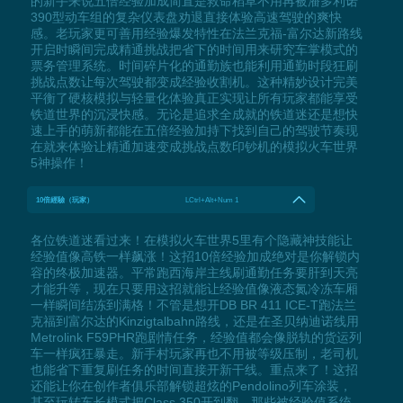
的新手来说五倍经验加成简直是救命稻草不用再被潘多利诺
390型动车组的复杂仪表盘劝退直接体验高速驾驶的爽快
感。老玩家更可善用经验爆发特性在法兰克福-富尔达新路线
开启时瞬间完成精通挑战把省下的时间用来研究车掌模式的
票务管理系统。时间碎片化的通勤族也能利用通勤时段狂刷
挑战点数让每次驾驶都变成经验收割机。这种精妙设计完美
平衡了硬核模拟与轻量化体验真正实现让所有玩家都能享受
铁道世界的沉浸快感。无论是追求全成就的铁道迷还是想快
速上手的萌新都能在五倍经验加持下找到自己的驾驶节奏现
在就来体验让精通加速变成挑战点数印钞机的模拟火车世界
5神操作！
10倍經驗（玩家）
LCtrl+Alt+Num 1
各位铁道迷看过来！在模拟火车世界5里有个隐藏神技能让
经验值像高铁一样飙涨！这招10倍经验加成绝对是你解锁内
容的终极加速器。平常跑西海岸主线刷通勤任务要肝到天亮
才能升等，现在只要用这招就能让经验值像液态氮冷冻车厢
一样瞬间结冻到满格！不管是想开DB BR 411 ICE-T跑法兰
克福到富尔达的Kinzigtalbahn路线，还是在圣贝纳迪诺线用
Metrolink F59PHR跑剧情任务，经验值都会像脱轨的货运列
车一样疯狂暴走。新手村玩家再也不用被等级压制，老司机
也能省下重复刷任务的时间直接开新干线。重点来了！这招
还能让你在创作者俱乐部解锁超炫的Pendolino列车涂装，
甚至玩转车长模式把Class 350开到翻。那些被经验值系统