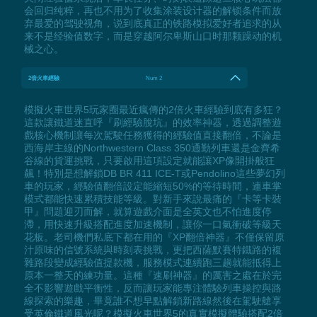
会回归纯粹，再也不用为了收集涂装设计器的解锁条件而放
弃最爱的驾驶视角，说到底真正的铁路模拟爱好者追求的从
来不是经验值数字，而是穿越阿尔卑斯山口时那颗躁动的机
械之心。
2倍火車經驗
Num 2
模擬火車世界5玩家圈最近瘋傳的2倍火車經驗到底有多狂？
這款讓鐵道迷直呼『刷經驗脫坑』的效率神器，透過調整遊
戲核心機制讓每次駕駛任務獲得的經驗值直接翻倍，不論是
西海岸主線的Northwestern Class 350通勤列車還是金齊希
谷線的貨運挑戰，只要啟用這項設定就能讓XP像開掛般狂
飆！特別是想解鎖DB BR 411 ICE-T或Pendolino這些夢幻列
車的玩家，經驗值翻倍設定能縮短50%的等待時間，連車掌
模式都能快速累積技能等級。對新手來說最痛的『卡等卡裝
甲』問題迎刃而解，就算遊戲介面是全英文也不怕進度停
滯，用快速升級搭配進度加速機制，讓你一口氣衝破等級天
花板。老司機們私底下都在用的『XP翻倍神器』不僅保留原
汁原味的信號系統與時刻表挑戰，更把西薩默賽特鐵路的複
雜路段變成經驗值提款機，服務模式連續跑三趟就能抵得上
原本一整天的練功量。這種『速刷神器』的厲害之處在於完
全不影響遊戲平衡性，反而讓玩家能專注體驗列車操控與路
線探索的樂趣，畢竟誰不想早點解鎖新路線然後在駕駛艙享
受英倫鐵道風光呢？模擬火車世界5的真實模擬體驗搭配2倍