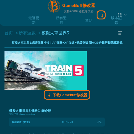
GameBuff修改器
支持7000+遊戲修改器
語
下載Gamebuff
最近更
所有遊
版本記
幫助
新
戲
錄
首页
所有遊戲
模擬火車世界5
言
模擬火車世界5經驗狂飆神技！AP狂暴×XP加速×等級突破 讓你30分鐘解鎖隱藏路線
下載Gamebuff修改器
模擬火車世界5 修改功能介紹
支持平臺:
steam,ms-store
無經驗值（軌道）
Alt+Num 3