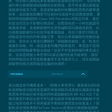
務、情景模式挑戰或乘客服務時直接獲得雙倍XP，等於把每
趟列車任務都變成經驗翻倍的刷寶場。新手村速通玩家能直
接跳過等級苦力期，直接駕駛倫敦到米爾頓凱恩斯的豪華通
勤車；成就黨收割機更可狂刷84項成就中的高難度挑戰，通
勤時間就能解鎖BR Class 390 Pendolino等限定列車。最狂
的是這招完全不影響任務流程，短暫摸魚的一小時也能讓等
級飆速突破，直接解鎖個性化塗裝編輯器玩爆鐵道創意。以
往模擬遊戲最怕卡在低等級重複跑線，現在只要把2倍軌道
經驗值當作你的列車渦輪引擎，每次出車都像開外掛般快速
成長。當你在火車迷社團聊到『經驗翻倍秘技』或『軌道任
務爆肝攻略』時，保證讓老司機們眼睛發亮，畢竟誰不想用
最短時間體驗豪華版全路線？從新手村直衝終極列車長成之
路，這就是模擬火車世界5玩家必備的快速升級神技，讓你
把時間都花在享受駕駛樂趣而不是等級苦力上，現在就開啟
經驗雙倍模式感受鐵道征服的快感吧！
5倍軌道經驗值
LCtrl+Num 3
各位鐵道老司機看過來！《模擬火車世界5》最新推出的5倍
軌道經驗值功能簡直是爆肝神器經驗加成直接拉滿讓你在倫
敦西海岸幹線狂衝等級的同時還能解鎖DB BR 411 ICE-T這
種高難度列車組合新手村玩家也能靠等級衝刺快速解鎖卡洪
隘口地形包根本不用再被新手教程折磨想當全收集達人？搭
配軌道倍增效果跑FlixTrain Vectron貨運線任務經驗值蹭蹭