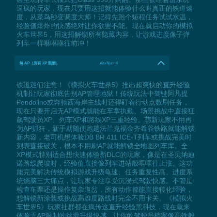
逼疯的玩家，现在只要用这招就能体验什么叫真正的铁道速
度，从菜鸟秒变调度大师！记得先跑个短程任务试试水温，
经验值爆炸的快感绝对让你欲罢不能。现在就启动你的模拟
火车世界5，用这招解锁所有隐藏内容，让游戏进度像子弹
列车一样咻咻咻往前冲！
無 AP（所有 XP 類型）
Alt+Num 4
铁道迷们注意！《模拟火车世界5》推出超爽快的直升经验
机制让玩家彻底告别AP管理地狱！传统玩法中驾驶阿凡提
Pendolino或奔驰西海岸主线时还得盯着行动点数刷任务，
现在只要开启无AP模式就能在车掌执勤、场景挑战中直接狂
飙驾驶员XP、列车XP和路线XP三重经验。萌新玩家不用再
为AP抓狂，新手期随便跑趟法兰克福金齐希谷铁路就能解锁
新内容，老司机想体验DB BR 411 ICE-T列车或挑战完美时
刻表直接破关，根本不用刷AP就能解锁全地图列车库。全
XP模式特别适合想快速体验新DLC的玩家，像是在圣贝纳迪
诺路线爬坡时，经验值直接像列车进站般哐哐往上涨。这功
能完美解决传统模拟游戏升级龟速、任务重复性高、进度系
统烧脑三大痛点，让玩家专注享受沉浸式驾驶快感。不管是
检查车票还是操作复杂道岔，所有动作都能直接转化经验，
想解锁新涂装或挑战高难度路线时完全不用卡关。《模拟火
车世界5》玩家社群都在疯传这直升经验黑科技，现在就来
体验无AP限制的丝滑升级快感，让你的驾驶员档案像高铁般