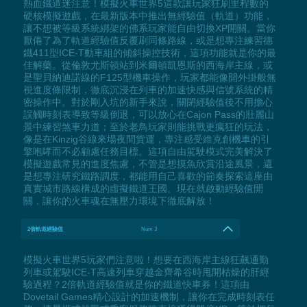
熱血鐵道迷注意！模擬火車世界5這款讓玩家狂刷里程數的
硬核模擬遊戲，在最新版本中推出無經驗值（軌道）功能，
讓不想被等級系統綁架的佛系玩家能自由切換XP開關。當你
厭倦了為了軌道經驗值反覆刷同條路線，或是想專注練習德
鐵411型ICE-T動車組的傾斜操控技術，這項功能就是你的最
佳解藥。從倫敦尤斯頓站到米爾頓凱恩斯的西海岸主線，或
是聖貝納迪諾線的F125型機車操作，玩家都能像開外掛般無
視進度條限制，徹底沉浸在列車的加速快感與信號系統的精
密操作中。對於剛入坑的新手來說，關閉經驗值後不用擔心
誤觸時刻表導致等級倒退，可以放心在Cajon Pass的壯麗山
景中練習煞車力道；至於老鳥玩家則能挑戰更瘋狂的玩法，
像是在Kinzig谷線來場夜間貨運，專注感受維克創機車的引
擎咆哮而不必顧慮任務目標。這項自由駕駛模式完美解決了
模擬遊戲常見的進度焦慮，不管是想摸魚欣賞沿途風景，還
是想專注研究鐵路調度，都能用自己喜歡的節奏探索這座由
真實城市路線構成的虛擬鐵道王國。現在就啟動經驗值開
關，讓你的火車魂在無壓力環境下徹底解放！
2倍軌道經驗值
Num 3
模擬火車世界5玩家們注意啦！想要在西海岸主線狂飆通勤
列車或駕駛ICE-T高速列車穿越金齊希谷時甩開枯燥的肝經
驗過程？2倍軌道經驗值就是你的鐵道快車券！這項由
Dovetail Games精心設計的加速機制，讓你在完成時刻表任