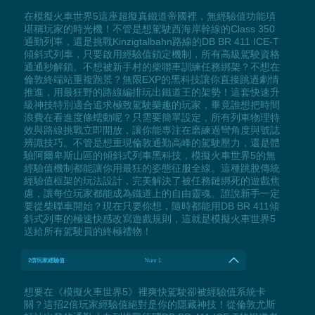
在模擬火車世界5這座超擬真鐵道帝國裡，無經驗值功能項
堪稱玩家的時光機！不管是想駕駛西海岸幹線的Class 350
通勤列車，還是挑戰Kinzigtalbahn路線的DB BR 411 ICE-T
傾斜式列車，只要啟用經驗值鎖定機制，所有高級駕駛資格
通通秒解鎖。不想被新手村的柴聯車訓練任務綁架？不想在
倫敦終端站重複跑景？無限EXP的黑科技讓你直接跳過劇情
推進，用最狂野的路線編排玩出鐵道王的架勢！這套快速升
級神技特別適合追求極致駕駛樂趣的玩家，畢竟誰想把時間
浪費在看進度條蠕動呢？只需要簡單設定，所有列車物理特
效與路線挑戰立即開放，讓你能專注在磨練過彎角度與號誌
辨識技巧。不管是想重現倫敦通勤高峰的駕駛壓力，還是體
驗阿爾卑斯山區的傾斜式列車黑科技，模擬火車世界5的無
經驗值機制都能讓你用最狂的姿態征服全線。這種跳脫傳統
經驗值框架的玩法設計，完美解決了被任務鏈綁死的遊戲焦
慮，讓每位玩家都能成為鐵道上的自由靈魂。誰說新手一定
要從柴聯車開始？現在只要你想，隨時都能用DB BR 411傾
斜式列車的極速快感改寫遊戲規則，這就是模擬火車世界5
送給所有駕駛員的終極禮物！
2倍玩家經驗值
Num 1
想要在《模擬火車世界5》裡爽快駕駛卻被經驗值系統卡
關？這招2倍玩家經驗值絕對是你的隱藏神技！從倫敦尤斯