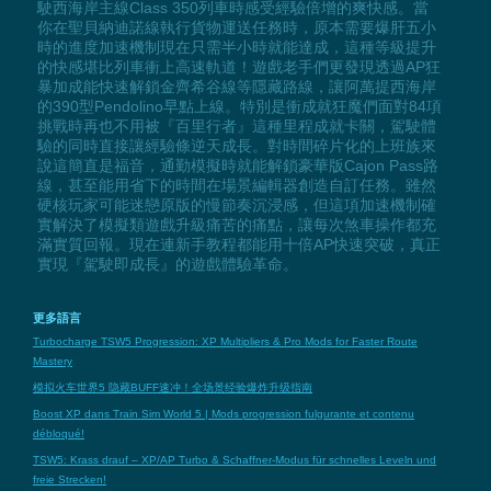
駛西海岸主線Class 350列車時感受經驗倍增的爽快感。當
你在聖貝納迪諾線執行貨物運送任務時，原本需要爆肝五小
時的進度加速機制現在只需半小時就能達成，這種等級提升
的快感堪比列車衝上高速軌道！遊戲老手們更發現透過AP狂
暴加成能快速解鎖金齊希谷線等隱藏路線，讓阿萬提西海岸
的390型Pendolino早點上線。特別是衝成就狂魔們面對84項
挑戰時再也不用被『百里行者』這種里程成就卡關，駕駛體
驗的同時直接讓經驗條逆天成長。對時間碎片化的上班族來
說這簡直是福音，通勤模擬時就能解鎖豪華版Cajon Pass路
線，甚至能用省下的時間在場景編輯器創造自訂任務。雖然
硬核玩家可能迷戀原版的慢節奏沉浸感，但這項加速機制確
實解決了模擬類遊戲升級痛苦的痛點，讓每次煞車操作都充
滿實質回報。現在連新手教程都能用十倍AP快速突破，真正
實現『駕駛即成長』的遊戲體驗革命。
更多語言
Turbocharge TSW5 Progression: XP Multipliers & Pro Mods for Faster Route
Mastery
模拟火车世界5 隐藏BUFF速冲！全场景经验爆炸升级指南
Boost XP dans Train Sim World 5 | Mods progression fulgurante et contenu
débloqué!
TSW5: Krass drauf – XP/AP Turbo & Schaffner-Modus für schnelles Leveln und
freie Strecken!