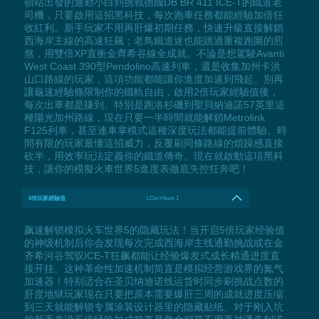
頓站出發的通勤小白到挑戰德國DB BR 411 ICE-T的鐵道老
司機，只要啟用這招黑科技，每次跑車任務都能經驗加倍狂
收紅利。新手玩家不用再肝爆初期任務，快速升級直接解鎖
西海岸主線的高速狂飆；老鳥鐵道迷也能跳過重複跑圖的煎
熬，用雙倍XP直衝金齊希谷線全成就。不論是想駕駛Avanti
West Coast 390型Pendolino高速列車，還是收集加州卡洪
山口路線的玩家，這項功能都能讓你進度加速到飛起。別再
讓龜速經驗條限制你的鐵軌自由，啟用2倍玩家經驗值後，
每次出車都是賺到。特別是跑洛杉磯到聖貝納迪諾57英里這
種陽光加州路線，現在只要一半時間就能解鎖Metrolink
F125列車，甚至連車掌模式這種深度玩法都能提前體驗。時
間有限的玩家最懂這招威力，反覆刷同條路線的煩躁感直接
砍半，用效率玩法定義你的鐵道傳奇。現在就啟動這項黑科
技，讓你的模擬火車世界5進度表徹底失控狂奔吧！
5倍玩家經驗值
LCtrl+Num 1
飙速解锁模拟火车世界5的隐藏玩法！当开启5倍玩家经验值
的神级机制后你会发现每次完成西海岸主线通勤挑战或在金
齐希河谷驾驭ICE-T狂飙都能让经验爆发式成长精通进度直
接开挂。这种革命性加速机制简直是模拟经营游戏界的氮气
加速器！特别适合在圣贝纳迪诺线运货时同步刷挑战点数的
肝度地狱玩家现在只要把原本需要爆肝三周的成就进度压缩
到三天就能解锁专属涂装设计器里的隐藏贴纸。对于刚入坑