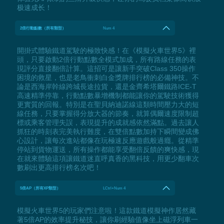
极速成长！
2倍行動點數（所有類型）
Num 4
開掛式體驗鐵道駕駛的極致快感！在《模擬火車世界5》裡
頭，只要啟動2倍行動點數全模式加成，所有路線任務的表
現評分直接翻倍計算。這招可是讓新手突破Class 350操作
困境的救星，也是老鳥衝刺白金獎牌排行榜的必備神技。不
論是西海岸幹線跨城長途拉貨，還是金齊希塔爾鐵路ICE-T
高速精準停靠，行動點數暴增機制都能讓你的駕駛技術獲得
更實質的回報。特別是在聖貝納迪諾線這類時間壓力大的短
線任務，只要掌握得分放大器的節奏，就算偶爾速度限制超
標或乘客管理失誤，表現提升的成就感依然滿點。過去讓人
抓狂的時刻表完美執行難度，在雙倍點數加持下瞬間變成佛
心設計，讓每次進站都像在玩極速反應遊戲般過癮。從精準
停站到貨物運送，所有操作都能享受翻倍反饋的爽快感，現
在就來體驗這項讓鐵道迷直呼真香的黑科技，用更少翻車次
數刷出更高排行榜名次吧！
5倍AP（所有XP類型）
LCtrl+Num 4
模擬火車世界5的玩家們注意啦！這款鐵道模擬神作居然藏
著5倍AP的效率提升秘技，讓你刷經驗值像坐上磁浮列車一