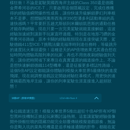
樣狂衝！不論是駕駛英國西海岸主線的Class 350還是德國
金齊希河谷的ICE-T，只要啟用這個隱藏設定，完成任務獲
得的經驗值瞬間爆炸性成長，讓你快速升級解鎖夢幻列車根
本不是夢。想體驗阿萬蒂西海岸390型潘多利諾動車組的高
速快感嗎？平常要肝五趟尤斯頓到米爾頓凱恩斯的通勤任務
才能存夠經驗，現在只要一次完美駕駛就能直接解鎖，這波
經驗加速絕對讓新手玩家直呼過癮。特別是在地形刁鑽的金
齊希河谷路線，原本卡關的經驗瓶頸現在直接突破天際，駕
駛德鐵411型ICE-T挑戰法蘭克福準時到達任務時，等級跳升
的速度比火車頭還快！這種逆天的AP倍增效果尤其適合想在
短時間內體驗高階列車的玩家，再也不用熬夜刷經驗值到天
亮，讓你把時間省下來專注在真實還原的鐵道操作上。不論
是想快速解鎖德鐵114型機車，還是征服更多標誌性路線，
這個5倍AP設定都能讓你體驗到模擬火車世界5最痛快的進度
飛躍。現在就調整遊戲設定開啟經驗狂暴模式，用更快的速
度稱霸西海岸主線，讓你的列車駕駛生涯直接進入超頻狀
態！
10倍AP（所有XP类型）
LCtrl+Alt+Num 4
各位鐵道迷注意！模擬火車世界5推出超狂十倍AP所有XP類
型黑科技機制正掀起玩家圈討論熱潮。這套讓駕駛經驗值像
開外掛般狂噴的隱藏功能完全顛覆傳統模擬遊戲節奏，無論
你是剛入坑的菜鳥司機還是追求極速通關的肝帝，都能在駕