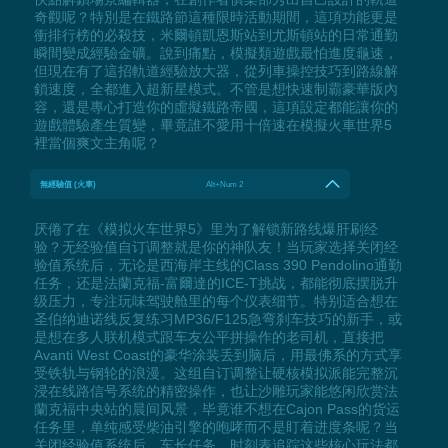
奇觀呢？特別是在鐵路節這種限時活動期間，這項功能更是
衝排行榜的必殺技，米爾頓凱恩斯站到尤斯頓站的日常通勤
瞬間變成經驗金礦。說到痛點，模擬類遊戲最怕進度龜速，
但現在有了這招軌道經驗放大器，從列車操控技巧到路線解
鎖速度，全都進入超新星模式。不管是想快速制霸豪華版內
容，還是專心打造你的虛擬鐵路帝國，這項設定都能讓你的
遊戲體驗產生質變，畢竟誰不愛用十倍速在模擬火車世界5
裡當個爽文主角呢？
無經驗值 (火車)
Alt+Num 2
厌倦了在《模拟火车世界5》里为了解锁新路线爆肝刷经
验？无经验值自订调整就是你的神队友！当玩家选择关闭经
验值系统后，无论是西海岸主线的Class 390 Pendolino通勤
任务，还是法蘭克福-富爾達的ICE-T挑战，都能彻底摆脱升
级压力，专注玩味驾驶舱里的每个仪表细节。特别适合想在
圣伯纳迪诺线反复练习MP36/F125急弯刹车技巧的新手，或
是想在多人联机模式跟车友公平拼操作的老司机，直接把
Avanti West Coast的豪华涂装丢到脑后，用最佛系的方式享
受铁轨与钢轮的浪漫。这组自订调整让硬核模拟派能完整沉
浸在线路信号系统的精密操作，也让沙雕玩家能悠闲欣赏法
蘭克福中央站的晨间风景，毕竟谁不想在Cajon Pass的货运
任务里，单纯感受柴油引擎的咆哮而不是盯着进度条呢？当
关闭经验值系统后，车长任务、时刻表追踪这些核心玩法都