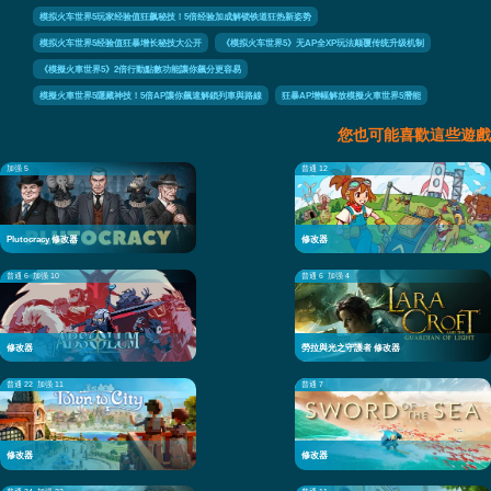
模拟火车世界5玩家经验值狂飙秘技！5倍经验加成解锁铁道狂热新姿势
模拟火车世界5经验值狂暴增长秘技大公开
《模拟火车世界5》无AP全XP玩法颠覆传统升级机制
《模擬火車世界5》2倍行動點數功能讓你飆分更容易
模擬火車世界5隱藏神技！5倍AP讓你飆速解鎖列車與路線
狂暴AP增幅解放模擬火車世界5潛能
您也可能喜歡這些遊戲
加强 5
普通 12
Plutocracy 修改器
修改器
普通 6
加强 10
普通 6
加强 4
修改器
勞拉與光之守護者 修改器
普通 22
加强 11
普通 7
修改器
修改器