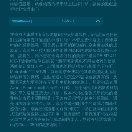
經驗值設定，就像給蒸汽機車裝上磁浮引擎，讓你的遊戲旅
程從此快慢由心！
5倍訓練經驗 (train)
LCtrl+Num 2
在模擬火車世界5這款硬核鐵路模擬遊戲裡，5倍訓練經驗絕
對是讓玩家直呼過癮的神級功能！不管是想快速上手西海岸
幹線的通勤挑戰，還是想在聖貝納迪諾線狂刷進度加速的成
就感，這項黑科技都能讓你駕駛列車時的經驗值直接翻倍狂
飆。說真的，誰不想在金齊希谷線的美景中邊開DB BR 411
ICE-T邊看經驗條狂跳呢？新手玩家再也不用被複雜的信號
系統整到懷疑人生，老司機也能用這招在加州陽光下狂肝
Metrolink F125任務，就連追求全成就的鐵道癡都愛死這種
經驗翻倍的爽感！重點是這功能完全不破壞遊戲真實感，反
而讓玩家能更專注在享受列車操控的樂趣上。想當初筆者用
Avanti Pendolino跑西海岸路線時，啟用5倍訓練經驗後解鎖
新列車的速度直接快到飛起，根本不用在倫敦尤斯頓站的複
雜時刻表裡卡關到頭禿！不論你是想彎道超車的通勤族，還
是追求效率的課金玩家，這項功能都能讓你的遊戲時間產生
超值回報。別再重複跑相同路線到膩了，現在就開啟訓練模
式讓經驗值像搭上磁浮列車一樣暴衝吧！畢竟誰不想在模擬
火車世界5裡用最短時間成為鐵路達人，然後在社群炫耀自
己的Class 350駕駛技術呢？