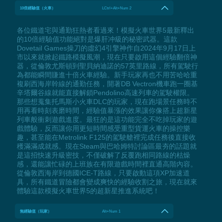
10倍經驗值（火車）
LCtrl+Alt+Num 2
各位鐵道宅與通勤狂熱者看過來！模擬火車世界5最新釋出
的10倍經驗值功能絕對是爆肝冲級的秘密武器。這款
Dovetail Games操刀的虛幻4引擎神作自2024年9月17日上
市以來就掀起鐵路模擬風潮，現在只要啟用這個經驗翻倍神
器，從倫敦尤斯頓到聖貝納迪諾的57英里路線，所有駕駛行
為都能瞬間賺進十倍火車經驗。新手玩家再也不用苦哈哈重
複刷西海岸幹線的通勤任務，開著DB Vectron機車跑一圈基
辛塔爾谷線就能直接解鎖Pendolino高速列車的駕駛權限。
那些想蒐集托馬斯小火車DLC的玩家，現在跑場景任務時不
用再看時刻表磨時間，經驗值暴漲的效果讓你像搭上超新星
列車般衝刺遊戲進度。最狂的是這功能完全不吃掉玩家的遊
戲體驗，反而讓你用更短時間感受重型貨運火車的操控樂
趣，甚至能在Metrolink F125的駕駛艙裡完成任務後直接收
穫滿滿成就感。現在Steam與巴哈姆特討論區最夯的話題就
是這招快速升級密技，不僅破解了反覆跑相同路線的枯燥
感，還能讓忙碌的上班族在有限遊戲時間裡直通高階內容。
從倫敦西海岸到德國ICE-T路線，只要啟動這項XP加速道
具，所有鐵道冒險都會變成爽快的經驗收割之旅，現在就來
體驗這款模擬火車世界5的超新星推進系統吧！
無經驗值（玩家）
Alt+Num 1