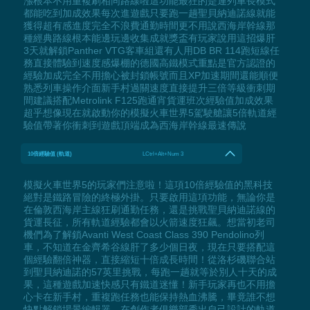
漲根本不用重複刷相同路線啦這功能最狂的是連列車長模式
都能吃到加成效果每次進遊戲只要跑一趟聖貝納迪諾線就能
獲得超有感進度完全不浪費通勤時間更不用說西海岸幹線那
種經典路線根本能邊玩邊收集成就獎盃有玩家說用這招爆肝
3天就解鎖Panther VTG客車組還有人用DB BR 114跑短線任
務直接體驗到速度感爆棚的德國高鐵模式重點是官方認證的
經驗加成完全不用擔心被封鎖帳號而且XP加速期間還能順便
熟悉列車操作介面新手村過關速度直接提升三倍等級衝刺期
間建議搭配Metrolink F125跑通宵貨運班次經驗值加成效果
超乎想像現在就啟動你的模擬火車世界5駕駛艙讓5倍軌道經
驗值帶著你衝刺到遊戲頂端成為西海岸幹線最速傳說
10倍經驗值 (軌道)
LCtrl+Alt+Num 3
模擬火車世界5的玩家們注意啦！這項10倍經驗值的黑科技
絕對是鐵路冒險的終極外掛。只要啟用這項功能，無論你是
在倫敦西海岸主線狂刷通勤任務，還是挑戰聖貝納迪諾線的
貨運長征，所有軌道經驗都會以火箭速度狂飆。想當初老司
機們為了解鎖Avanti West Coast Class 390 Pendolino列
車，不知道在金齊希谷線肝了多少個日夜，現在只要搭配這
個經驗翻倍神器，直接縮短十倍成長時間！從洛杉磯聯合站
到聖貝納迪諾的57英里挑戰，每跑一趟就等於別人十天的成
果，這種遊戲加速快感只有鐵道迷懂！新手玩家再也不用擔
心卡在新手村，重複跑任務也能保持熱血沸騰，畢竟誰不想
快點解鎖場景編輯器，在創作者俱樂部秀出自己設計的軌道