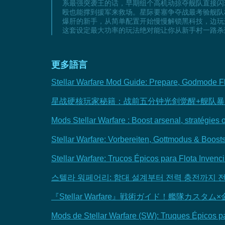
系最强突袭王的话，早期组个高机动掠夺舰队直接闪
殴也能撑到援军来救场。星际要塞争夺战最考验舰队
爆肝的新手，从简单配置开始慢慢解锁黑科技，边玩
这套设定最大功率的玩法绝对能让你从新手村一路杀
更多語言
Stellar Warfare Mod Guide: Prepare, Godmode F
星战硬核玩家秘籍：战前五分钟光剑觉醒+舰队
Mods Stellar Warfare : Boost arsenal, stratégies
Stellar Warfare: Vorbereiten, Gottmodus & Boosts
Stellar Warfare: Trucos Épicos para Flota Invenci
스텔라 워페어리: 함대 설계부터 전력 충전까지 
『Stellar Warfare』戦術ガイド！艦隊カス
Mods de Stellar Warfare (SW): Truques Épicos p