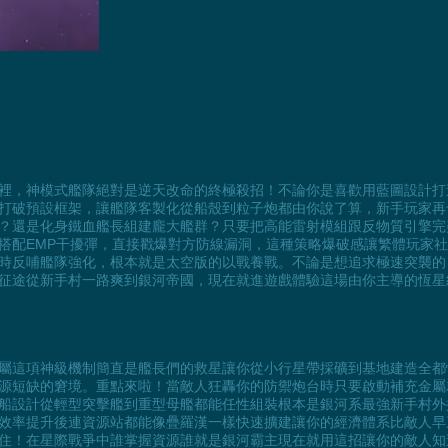
裡，神模式艦隊絕對是逆天改命的終極殺招！不論你是喜歡用藍圖設計打
打破預設框架，讓艦隊客製化從船殼到粒子炮都由你說了算，新手玩家再
？還是化身鐵血艦長組建龐大艦群？只要把高能雷射模組跟反物質引擎完
搭配EMP干擾彈，直接戳爆對方防線漏洞，這種策略爆破感讓繁體玩家
時反哺艦隊強化，根本就是太空版的以戰養戰。不論是想追求極速突襲的
際征途從新手村一路爽到銀河帝國，現在就進遊戲體驗這場由你主導的恆星
屬這項神級機制簡直是艦長們的救星讓你從小行星帶採礦到基地建造全都
源短缺的窘境。重點來啦！當敵人狂轟你的防禦炮台時只要啟動補充金屬
船設計從輕型突擊艦到重型母艦都能任性組裝根本是銀河系最強新手村外
效率提升後連資源站都能像疊羅漢一樣快速擴建讓你的經濟體系比敵人早
住！在星際戰爭中誰掌握資源誰就是銀河霸主現在就用這招讓你的敵人知