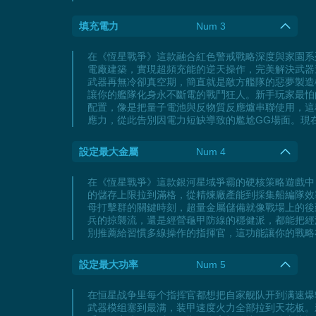
填充電力
Num 3
在《恆星戰爭》這款融合紅色警戒戰略深度與家園系
電廠建築，實現超頻充能的逆天操作，完美解決武器
武器再無冷卻真空期，簡直就是敵方艦隊的惡夢製造
讓你的艦隊化身永不斷電的戰鬥狂人。新手玩家最怕
配置，像是把量子電池與反物質反應爐串聯使用，這
應力，從此告別因電力短缺導致的尷尬GG場面。現
設定最大金屬
Num 4
在《恆星戰爭》這款銀河星域爭霸的硬核策略遊戲中
的儲存上限拉到滿格，從精煉廠產能到採集船編隊效
母打擊群的關鍵時刻，超量金屬儲備就像戰場上的後
兵的掠襲流，還是經營龜甲防線的穩健派，都能把經
別推薦給習慣多線操作的指揮官，這功能讓你的戰略
設定最大功率
Num 5
在恒星战争里每个指挥官都想把自家舰队开到满速爆
武器模组塞到最满，装甲速度火力全部拉到天花板。