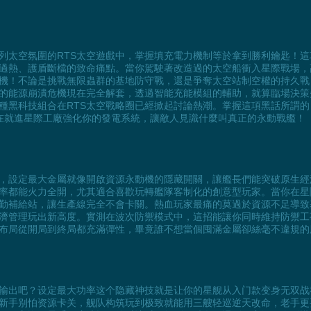
列太空氛圍的RTS太空遊戲中，掌握填充電力機制等於拿到勝利鑰匙！
過熱、護盾斷檔的致命痛點。當你駕駛著改造過的太空船衝入星際戰場，高
機！不論是挑戰無限蟲群的基地防守戰，還是爭奪太空站制空權的持久戰
的能源崩潰危機現在完全解套，透過智能充能模組的輔助，就算臨場決策
種黑科技組合在RTS太空戰略圈已經掀起討論熱潮。掌握這項黑話所謂
在就進星際工廠強化你的發電系統，讓敵人見識什麼叫真正的永動戰艦！
，設定最大金屬就像開啟資源永動機的隱藏開關，讓艦長們能突破原生經
率都能火力全開，尤其適合喜歡玩轉艦隊客制化的創意型玩家。當你在星
勤補給站，讓生產線完全不會卡關。熱血玩家最痛的莫過於資源不足導致
濟管理玩出新高度。實測在波次防禦模式中，這招能讓你同時維持防禦工
布局從開局到終局都充滿彈性，畢竟誰不想當個囤滿金屬卻絲毫不違規的
输出吧？设定最大功率这个隐藏神技就是让你的星舰从入门款变身无双战
新手别怕资源卡关，舰队构筑玩到极致就能用三艘轻巡逆天改命，老手更