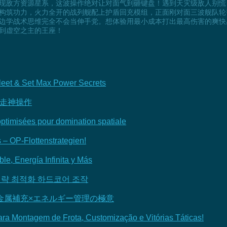
现敌方资源星系，这波操作绝对让对面气到砸键盘！遇到天灾级敌人别慌
构筑功力，火力全开的战列舰配上护盾回充模组，正面刚对面三波舰队轮
边学战术思维完全不会当伸手党。想体验用最小成本打出最高伤害的爽快
到虚空之主的王座！
leet & Set Max Power Secrets
暴走神操作
 optimisées pour domination spatiale
 – OP-Flottenstrategien!
ble, Energía Infinita y Más
전략 최적화 하드코어 조작
タム×金属補充×エネルギー管理の極意
ara Montagem de Frota, Customização e Vitórias Táticas!