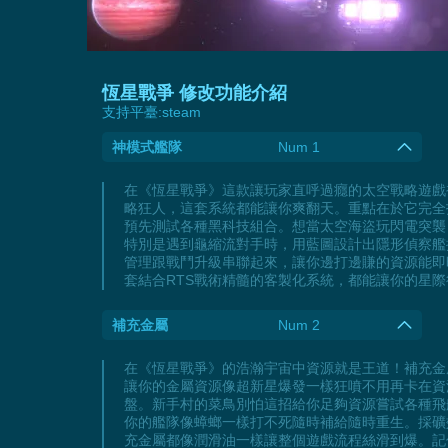
恆星戰爭 修改功能介紹
支持平臺:
steam
神模式艦隊
Num 1
在《恆星戰爭》這款讓玩家直呼過癮的太空戰略遊戲
略狂人，這套系統都能讓你爽翻天。重點在於它完全
預先測試各種黑科技組合。想當太空海盜玩閃電突襲
特別是遇到龜縮流對手時，用藍圖設計出隱形偵察艦
管理跟戰鬥升級串聯起來，讓你邊打邊賺的資源能即
套結合RTS戰術精髓的客製化系統，都能讓你的星
補充金屬
Num 2
在《恆星戰爭》的浩瀚宇宙中資源就是王道！補充金
讓你的金屬資源像超新星爆發一樣狂噴不用再卡在資
盤。新手村的菜鳥別怕這招給你足夠資源嘗試各種飛
你的艦隊像蟑螂一樣打不死隨時補給隨時重生。採礦
充金屬都像潤滑油一樣讓整個遊戲流程絲滑到爆。記