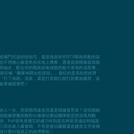
造獨門武器的技術宅，還是熱衷研究RTS戰術搭配的策
也不用擔心被老鳥按在地上摩擦，透過資源模擬器就能
美融合，配合你的戰術節奏就能把敵方基地炸成星塵。
社群狂喊『艦隊神調太犯規啦』。最狂的是系統把經濟
『打了就跑』流派，還是打造能扛能打的重裝艦群，這
級軍備競賽吧！
快人一步。想當開局速攻流還是穩健發育派？這招都能
就能像變魔術般秒出修復站重組艦隊硬是把逆風局翻
掛。PvP老鳥更懂它的威力特別是在跨星系遠征時能讓
三回合進入爆發期。不管是搶佔礦脈還是建造太空港補
道什麼叫做真正的經濟壓制！