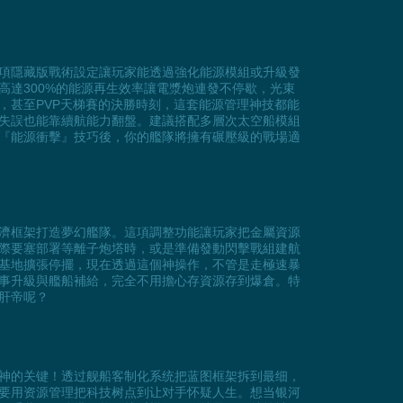
這項隱藏版戰術設定讓玩家能透過強化能源模組或升級發
達300%的能源再生效率讓電漿炮連發不停歇，光束
，甚至PVP天梯賽的決勝時刻，這套能源管理神技都能
失誤也能靠續航能力翻盤。建議搭配多層次太空船模組
的『能源衝擊』技巧後，你的艦隊將擁有碾壓級的戰場適
濟框架打造夢幻艦隊。這項調整功能讓玩家把金屬資源
際要塞部署等離子炮塔時，或是準備發動閃擊戰組建航
基地擴張停擺，現在透過這個神操作，不管是走極速暴
事升級與艦船補給，完全不用擔心存資源存到爆倉。特
肝帝呢？
神的关键！透过舰船客制化系统把蓝图框架拆到最细，
要用资源管理把科技树点到让对手怀疑人生。想当银河