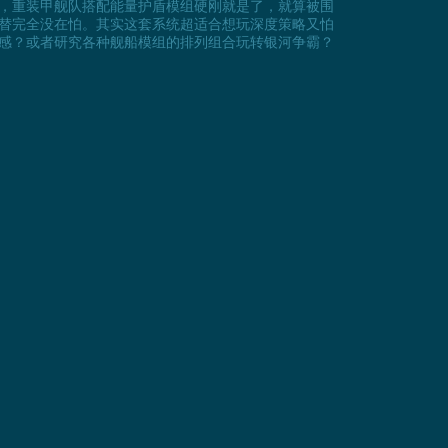
，重装甲舰队搭配能量护盾模组硬刚就是了，就算被围
替完全没在怕。其实这套系统超适合想玩深度策略又怕
感？或者研究各种舰船模组的排列组合玩转银河争霸？