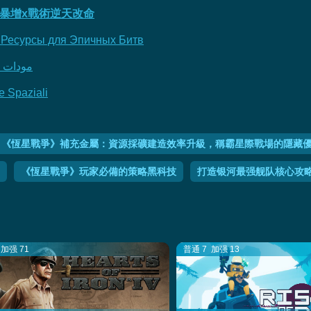
暴增x戰術逆天改命
 и Ресурсы для Эпичных Битв
مودات أسطو
e Spaziali
《恆星戰爭》補充金屬：資源採礦建造效率升級，稱霸星際戰場的隱藏
《恆星戰爭》玩家必備的策略黑科技
打造银河最强舰队核心攻
加强 71
普通 7
加强 13