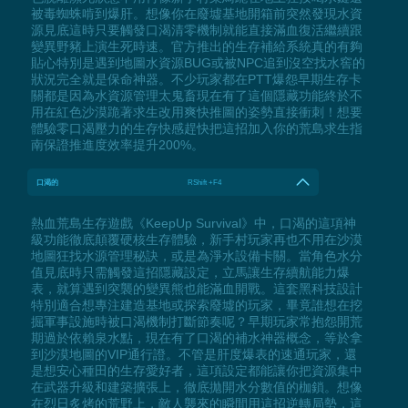
被毒蜘蛛啃到爆肝。想像你在廢墟基地開箱前突然發現水資
源見底這時只要觸發口渴清零機制就能直接滿血復活繼續跟
變異野豬上演生死時速。官方推出的生存補給系統真的有夠
貼心特別是遇到地圖水資源BUG或被NPC追到沒空找水窖的
狀況完全就是保命神器。不少玩家都在PTT爆怨早期生存卡
關都是因為水資源管理太鬼畜現在有了這個隱藏功能終於不
用在紅色沙漠跪著求生改用爽快推圖的姿勢直接衝刺！想要
體驗零口渴壓力的生存快感趕快把這招加入你的荒島求生指
南保證推進度效率提升200%。
口渴的
RShift +F4
熱血荒島生存遊戲《KeepUp Survival》中，口渴的這項神
級功能徹底顛覆硬核生存體驗，新手村玩家再也不用在沙漠
地圖狂找水源管理秘訣，或是為淨水設備卡關。當角色水分
值見底時只需觸發這招隱藏設定，立馬讓生存續航能力爆
表，就算遇到突襲的變異熊也能滿血開戰。這套黑科技設計
特別適合想專注建造基地或探索廢墟的玩家，畢竟誰想在挖
掘軍事設施時被口渴機制打斷節奏呢？早期玩家常抱怨開荒
期過於依賴泉水點，現在有了口渴的補水神器概念，等於拿
到沙漠地圖的VIP通行證。不管是肝度爆表的速通玩家，還
是想安心種田的生存愛好者，這項設定都能讓你把資源集中
在武器升級和建築擴張上，徹底拋開水分數值的枷鎖。想像
在烈日炙烤的荒野上，敵人襲來的瞬間用這招逆轉局勢，這