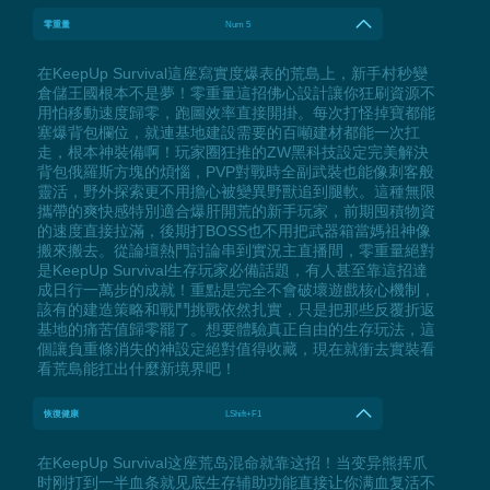
零重量
Num 5
在KeepUp Survival這座寫實度爆表的荒島上，新手村秒變
倉儲王國根本不是夢！零重量這招佛心設計讓你狂刷資源不
用怕移動速度歸零，跑圖效率直接開掛。每次打怪掉寶都能
塞爆背包欄位，就連基地建設需要的百噸建材都能一次扛
走，根本神裝備啊！玩家圈狂推的ZW黑科技設定完美解決
背包俄羅斯方塊的煩惱，PVP對戰時全副武裝也能像刺客般
靈活，野外探索更不用擔心被變異野獸追到腿軟。這種無限
攜帶的爽快感特別適合爆肝開荒的新手玩家，前期囤積物資
的速度直接拉滿，後期打BOSS也不用把武器箱當媽祖神像
搬來搬去。從論壇熱門討論串到實況主直播間，零重量絕對
是KeepUp Survival生存玩家必備話題，有人甚至靠這招達
成日行一萬步的成就！重點是完全不會破壞遊戲核心機制，
該有的建造策略和戰鬥挑戰依然扎實，只是把那些反覆折返
基地的痛苦值歸零罷了。想要體驗真正自由的生存玩法，這
個讓負重條消失的神設定絕對值得收藏，現在就衝去實裝看
看荒島能扛出什麼新境界吧！
恢復健康
LShift+F1
在KeepUp Survival这座荒岛混命就靠这招！当变异熊挥爪
时刚打到一半血条就见底生存辅助功能直接让你满血复活不