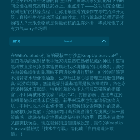
再也不用对着空荡荡的背包抓狂，资深玩家更能把省下的时
间全砸在研究高科技武器上。重点来了——这功能完全绕过
砍树挖矿的枯燥流程，让你用最丝滑的操作在毒蛇沼泽开无
双，直接把生存游戏玩成自由沙盒。想当荒岛建筑师还是怪
物猎人？无限食物就是你最硬核的生存外掛，毕竟吃饱了才
有力气carry全场啊！
無口渴
Num 4
在Witte’s Studio打造的硬核生存沙盒KeepUp Survival裡，
無口渴功能絕對是老手玩家與建築狂熱者私藏的神技！這項
黑科技直接砍掉原本需要瘋狂找水坑補給的口渴機制，讓你
在熱帶島嶼衝刺跑圖時不用邊挖井邊打野豬，紅沙漠開礦更
不用背著水袋像拖油瓶。生存玩法核心從管理三維數值轉向
真·沉浸式體驗，無論是爆肝蓋基地還是摸魚探遺跡，角色永
遠保持滿水王狀態。特別推薦給在多人伺服器帶隊的指揮
官，不用再被隊友哀嚎『渴到GG』打斷節奏，直接專注於
聯機屠龍或建造末日堡壘。新手村玩家也能靠這招無痛入
坑，不用怕脫水掉血條卡關，輕鬆解鎖探索與製作的樂趣。
但硬核玩家提醒：完全關閉口渴系統會讓生存挑戰少掉一層
策略感，建議在特定地圖或建築狂歡時啟用，既保有遊戲性
又能爽快玩耍。現在就解鎖這個隱藏設定，讓你的KeepUp
Survival體驗從『找水生存戰』進化成『自由建造狂歡
節』！