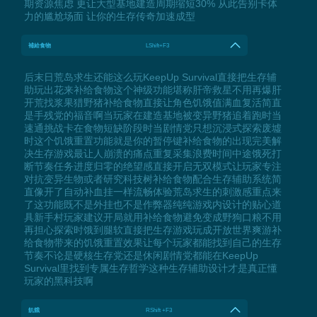
期资源焦虑 更让大型基地建造周期缩短30% 从此告别卡体
力的尴尬场面 让你的生存传奇加速成型
補給食物
LShift+F3
后末日荒岛求生还能这么玩KeepUp Survival直接把生存辅
助玩出花来补给食物这个神级功能堪称肝帝救星不用再爆肝
开荒找浆果猎野猪补给食物直接让角色饥饿值满血复活简直
是手残党的福音啊当玩家在建造基地被变异野猪追着跑时当
速通挑战卡在食物短缺阶段时当剧情党只想沉浸式探索废墟
时这个饥饿重置功能就是你的暂停键补给食物的出现完美解
决生存游戏最让人崩溃的痛点重复采集浪费时间中途饿死打
断节奏任务进度归零的绝望感直接开启无双模式让玩家专注
对抗变异生物或者研究科技树补给食物配合生存辅助系统简
直像开了自动补血挂一样流畅体验荒岛求生的刺激感重点来
了这功能既不是外挂也不是作弊器纯纯游戏内设计的贴心道
具新手村玩家建议开局就用补给食物避免变成野狗口粮不用
再担心探索时饿到腿软直接把生存游戏玩成开放世界爽游补
给食物带来的饥饿重置效果让每个玩家都能找到自己的生存
节奏不论是硬核生存党还是休闲剧情党都能在KeepUp
Survival里找到专属生存哲学这种生存辅助设计才是真正懂
玩家的黑科技啊
飢餓
RShift +F3