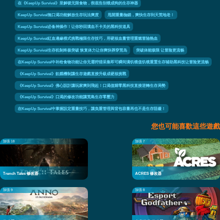
在《KeepUp Survival》里解锁无限食物，彻底告别饿成狗的生存神器
KeepUp Survival無口渴功能解放生存玩法爽度
甩開重量枷鎖，爽快生存到天荒地老！
KeepUp Survival必备神操作！让你秒回满血不卡关的黑科技道具
KeepUp Survival紅血邊緣模式挑戰極限生存技巧，用硬核血量管理重燃冒險熱血
KeepUp Survival生存机制终极突破 恢复体力让你爽快莽穿荒岛
突破体能极限 让冒险更流畅
在KeepUp Survival中补给食物功能让你无需狩猎采集即可瞬间满饥饿值饥饿重置生存辅助黑科技让冒险更流畅
《KeepUp Survival》飢餓機制讓生存遊戲直接升級成硬核挑戰
《KeepUp Survival》佛心設計讓玩家爽到飛起！口渴值歸零黑科技直接逆轉生存局勢
《KeepUp Survival》口渴的修改功能讓荒島生存零壓力
在KeepUp Survival中掌握設定重量技巧，讓負重管理與背包容量再也不是生存阻礙！
您也可能喜歡這些遊戲
加强 18
加强 7
Trench Tales 修改器
ACRES 修改器
加强 9
加强 8