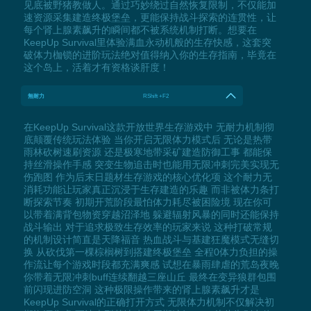
见底被野猪教做人。通过巧妙绕过自然恢复限制，不仅能加
速资源采集建造终极堡垒，更能保持战斗探索的连贯性，让
每个肾上腺素飙升的瞬间都不被系统机制打断。想要在
KeepUp Survival里体验满血永动机般的生存快感，这套突
破体力枷锁的进阶玩法绝对值得纳入你的生存指南，毕竟在
这个岛上，活着才有资格谈肝度！
無耐力
RShift +F2
在KeepUp Survival这款开放世界生存游戏中 无耐力机制彻
底颠覆传统玩法体验 当你开启无限体力模式后 无论是热带
雨林砍树速刷资源 还是极寒地带采矿建造防御工事 都能保
持丝滑操作手感 突变生物追击时也能用无限冲刺完美实现无
伤跑图 作为后末日题材生存游戏的核心优化项 这个耐力无
消耗功能让玩家真正沉浸于生存建造的乐趣 而非被体力条打
断探索节奏 初期开荒阶段最怕体力耗尽被困险境 现在你可
以带着满背包物资穿越沼泽地 躲避辐射风暴的同时还能保持
战斗输出 对于追求极致生存效率的玩家来说 这种打破常规
的机制设计简直是天降福音 热血战斗与基建狂魔模式无缝切
换 从砍伐第一棵棕榈树到搭建终极堡垒 全程0体力负担的操
作流让每个游戏时段都充满爽感 试想在暴雨肆虐的荒岛夜晚
你带着无限冲刺buff连续翻越三座山丘 最终在变异狼群包围
前闪现进防空洞 这种极限操作带来的肾上腺素飙升才是
KeepUp Survival的正确打开方式 无限体力机制不仅解决初