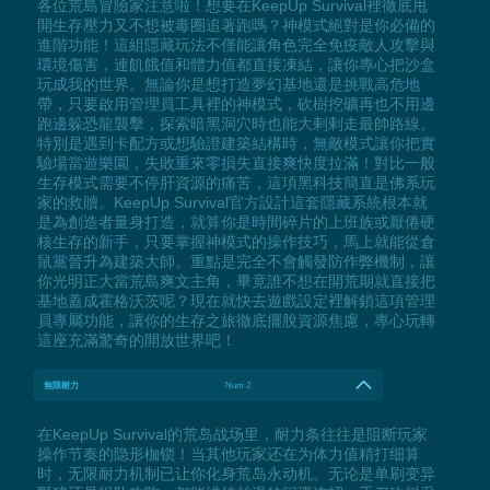
各位荒島冒險家注意啦！想要在KeepUp Survival裡徹底甩
開生存壓力又不想被毒圈追著跑嗎？神模式絕對是你必備的
進階功能！這組隱藏玩法不僅能讓角色完全免疫敵人攻擊與
環境傷害，連飢餓值和體力值都直接凍結，讓你專心把沙盒
玩成我的世界。無論你是想打造夢幻基地還是挑戰高危地
帶，只要啟用管理員工具裡的神模式，砍樹挖礦再也不用邊
跑邊躲恐龍襲擊，探索暗黑洞穴時也能大剌剌走最帥路線。
特別是遇到卡配方或想驗證建築結構時，無敵模式讓你把實
驗場當遊樂園，失敗重來零損失直接爽快度拉滿！對比一般
生存模式需要不停肝資源的痛苦，這項黑科技簡直是佛系玩
家的救贖。KeepUp Survival官方設計這套隱藏系統根本就
是為創造者量身打造，就算你是時間碎片的上班族或厭倦硬
核生存的新手，只要掌握神模式的操作技巧，馬上就能從倉
鼠黨晉升為建築大師。重點是完全不會觸發防作弊機制，讓
你光明正大當荒島爽文主角，畢竟誰不想在開荒期就直接把
基地蓋成霍格沃茨呢？現在就快去遊戲設定裡解鎖這項管理
員專屬功能，讓你的生存之旅徹底擺脫資源焦慮，專心玩轉
這座充滿驚奇的開放世界吧！
無限耐力
Num 2
在KeepUp Survival的荒岛战场里，耐力条往往是阻断玩家
操作节奏的隐形枷锁！当其他玩家还在为体力值精打细算
时，无限耐力机制已让你化身荒岛永动机。无论是单刷变异