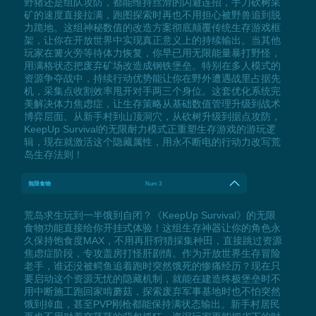
野猪还是组队攻防，都能维持丝滑的闪避连招，手刀砍树采
矿的速度直接拉满，跑图探索时再也不用担心被野兽追到脱
力跪地。这组神秘数值的改造方案彻底颠覆传统生存游戏框
架，让你在开放世界中实现真正意义上的持续输出。当其他
玩家在篝火旁等待体力恢复，你早已用无限能量暴打野怪，
用满格状态把废弃矿场改造成钢铁堡垒。特别在多人模式的
资源争夺战中，持续行动优势能让你在野外遭遇战里占据先
机，采集点收割效率甩开对手两三个身位。这套优化系统完
美解决体力焦虑症，让生存策略从基础数值管理升级到战术
博弈层面。从新手村到山顶洞穴，从砍树升级到据点攻防，
KeepUp Survival的无限耐力模式正重塑生存游戏的游玩逻
辑，现在就激活这个隐藏属性，用永不断电的行动力改写荒
岛生存法则！
無限食物
Num 3
荒岛求生玩到一半饿到自闭？《KeepUp Survival》的无限
食物功能直接给你开挂式体验！这组生存神器让你的角色永
久保持饱食度MAX，不用再肝狩猎採集种田，直接跳过资源
焦虑症阶段，专攻盖房打怪肝剧情。作为开放世界生存冒险
老手，谁还没被鳄鱼追着跑时突然饿死的惨痛经历？现在只
要启动这个资源无忧的隐藏机制，就能在建造终极堡垒时不
用中断施工跑回家啃蘑菇，探索废弃军事基地时也不怕突然
饿到掉血，甚至PVP刚枪都能保持满状态输出。新手村居民