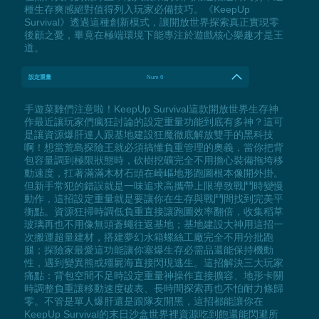
種生存爽感絕對值得列入玩家必備技巧。《KeepUp
Survival》透過這種創新模式，讓開放世界探索真正實現零
後顧之憂，畢竟在極端環境下能專注於遊戲核心樂趣才是王
道。
設定重量
Num 6
手遊菜雞們注意啦！KeepUp Survival這款開放世界生存神
作最近讓玩家們瘋狂討論的設定重量功能到底有多神？這可
是讓資源爆肝達人跟基地建設狂魔徹底解放雙手的黑科技
啊！想當荒島探險王就必須搞懂負重管理的奧義，當你把背
包容量調到極限狀態時，砍樹挖礦完全不用擔心裝備拖垮移
動速度，扛著滿滿木材石頭在崎嶇地形跑圖根本像開外掛。
但新手常犯的錯誤就是一味追求高攜帶上限導致戰鬥時變慢
動作，這招設定重量就是要讓你在生存與戰鬥間找到完美平
衡點。資源狂掃時調低負重直接讓跑圖效率翻倍，收集稻草
玻璃再也不用像無頭蒼蠅往返基地；基地建設大神用這招一
次搬運超量建材，搭建夢幻水箱螺絲工廠完全不用分批跑
腿；探險家最愛這功能讓你塞爆生存必需品還能保持機動
性，遇到變異熊或殭屍海直接閃現逃生。這招解決三大玩家
痛點：背包空間不足時設定重量神操作直接擴容、地形卡關
時調整負重讓移動速度破表、長時間探索再也不怕耐力條歸
零。不管是單人爆肝還是跟隊友開黑，這招都能讓你在
KeepUp Survival的末日沙盒世界裡資源吃到飽還能閃避所