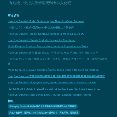
有危機，快把負重管理玩到出神入化吧！
更多語言
KeepUp Survival Mods: Godmode, No Thirst & Infinite Stamina!
《维持生存》神模式+无限BUFF解锁荒岛硬核生存新姿势
KeepUp Survival : Boost Santé/Endurance & Mods Épiques 🎮
KeepUp Survival: Cheats & Mods für epische Abenteuer
Mods KeepUp Survival: Trucos Hardcore para Supervivencia Épica
KeepUp Survival 생존 꿀팁! 갓모드, 무한 음식, 제로 무게로 자유 탐험 & 전투
KeepUp サバイバルで無限スタミナ・渇きなし機能を活用！ハードコア操作で冒険加
速
Mods KeepUp Survival: Truques Épicos, Modo Deus e Resistência Ilimitada!
KeepUp Survival荒島生存黑話指南｜無口渴/無限耐力/資源無憂 爆肝玩家私藏神技
KeepUp Survival: Моды для хардкорного выживания и эпичных трюков
حيل KeepUp Survival مودات مميزة لتجربة بقاء مثيرة وسلاسة في الجزيرة المهجورة
KeepUp Survival: Mod Senza Limiti | Trucchi Epici per Gestire Risorse
標籤:
在KeepUp Survival中解鎖神模式 化身荒島創作者無懼挑戰的生存黑科技
突破体能极限！无限耐力助你在荒岛生存中持续战斗、高效采集、无间探索