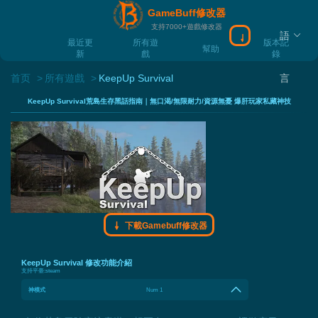
GameBuff修改器
支持7000+遊戲修改器
語
下載Gamebuff
最近更
所有遊
版本記
幫助
新
戲
錄
首页
所有遊戲
KeepUp Survival
言
KeepUp Survival荒島生存黑話指南｜無口渴/無限耐力/資源無憂 爆肝玩家私藏神技
下載Gamebuff修改器
KeepUp Survival 修改功能介紹
支持平臺:
steam
神模式
Num 1