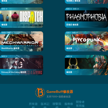
修改器
电竞教父 修改器
普通 19
普通 21
加强 13
修改器
恐鬼症 修改器
普通 9
加强 21
普通 7
加强 17
MechWarrior 修改器
修改器
加强 11
加强 16
Echoes of the Living 修改器
修改器
GameBuff修改器
支持7000+遊戲修改器
開發者
所有遊
版本記
聯繫我
服務條
禁用服
戲
錄
們
款