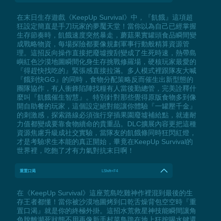
在末日生存遊戲《KeepUp Survival》中，『飢餓』這項超
狂設定簡直是手刀玩家的夢魘天堂！當你以為自己已經掌握
生存節奏時，飢餓速度突然暴走，蘑菇果實罐頭食品瞬間變
成戰略物資，每場探險都要像規劃軍事行動般精算資源管
理。這招反向操作直接把廢墟搜刮變成了生死時速，熱帶島
嶼紅色沙漠地圖瞬間化身生存挑戰修羅場，硬核玩家最愛的
『得趕快找吃的』緊張感直接拉滿。多人模式裡跟隊友大喊
『餓到快GG』的同時，食物分配策略反而催生出新型態的
團隊協作，有人衝鋒陷陣找糧有人當後勤總管，完美詮釋什
麼叫『飢餓催生智慧』。特別針對那些覺得原版食物多到像
開自助餐的玩家，這個設定絕對能讓你體驗『一罐壓千金』
的刺激感，探索路線必須強行穿插果園廢墟補給點，就連耐
力值都變成要靠食物續命的貴重品。DLC擴展內容更把這種
資源焦慮升級成社交實驗，當隊友的飢餓條同時狂閃紅燈，
才是考驗求生本能的真正開始，畢竟在KeepUp Survival的
世界裡，吃飽了才有力氣對抗末日啊！
重置口渴
LShift+F4
在《KeepUp Survival》這座荒島吃雞神作裡混到最後的生
存王者都懂！當你被沙漠地圖烤到口乾舌燥背包空空時『重
置口渴』就是你的終極外掛。這招水荒救星神技能瞬間讓角
色脫離瀕死狀態不用再像新手村菜鳥跪在地上狂按喝水鍵還