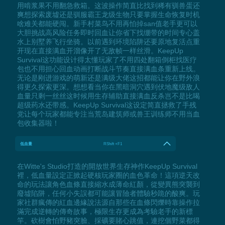
用啃浆果不用翻急救箱。这波操作简直比找到稀有驯兽蛋还
爽想探索废墟还是驯服霸王龙级生物只要掌握生命恢复时机
啥难关都能硬闯。新手村菜鸟不用再怕掉san值老手更可以
大胆挑战高风险任务即时回血让你省下找绷带的时间专心盖
水上别墅养飞行坐骑。以前遇到环境陷阱还要原地复活点重
开现在直接满血开溜像开了无敌帧一样丝滑。KeepUp
Survival这功能设计得太懂玩家了不用四处翻箱倒柜找医疗
包也不用担心回血动画打断战斗节奏直接满血条重新上线。
无论是刚进游戏的萌新还是满级大佬这招都能让你在野外浪
得更久探索更深。想想看当你在黑暗洞穴遇到伏地魔级敌人
血量只剩一丝丝这时候用生存辅助直接满血反杀岂不是比喝
超级药水还带感。KeepUp Survival这设定简直拯救了手残
党让每个玩家都能专注当荒岛建筑师或兽王训练师不用当血
包收集器啦！
低血量
RShift +F1
在Witte's Studio打造的開放世界生存神作KeepUp Survival
裡，低血量設定正掀起硬核玩家圈的血色革命！這項逆天改
命的玩法讓角色血條直接縮水成薄命紅顏，從變異熊突襲到
廢墟陷阱，任何小失誤都可能讓冒險者體驗秒跪的酸爽。玩
家社群瘋傳的紅血邊緣說法源自那些在血條閃爍時靠操作拉
滿完成逆轉的傳奇故事，極限生存更成為考驗老手的新標
竿。砍樹會怕野豬突臉、採礦要賭心跳值，連挖個野菜都得