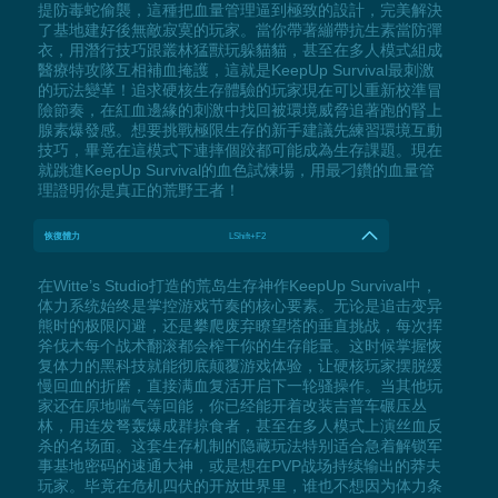
提防毒蛇偷襲，這種把血量管理逼到極致的設計，完美解決
了基地建好後無敵寂寞的玩家。當你帶著繃帶抗生素當防彈
衣，用潛行技巧跟叢林猛獸玩躲貓貓，甚至在多人模式組成
醫療特攻隊互相補血掩護，這就是KeepUp Survival最刺激
的玩法變革！追求硬核生存體驗的玩家現在可以重新校準冒
險節奏，在紅血邊緣的刺激中找回被環境威脅追著跑的腎上
腺素爆發感。想要挑戰極限生存的新手建議先練習環境互動
技巧，畢竟在這模式下連摔個跤都可能成為生存課題。現在
就跳進KeepUp Survival的血色試煉場，用最刁鑽的血量管
理證明你是真正的荒野王者！
恢復體力
LShift+F2
在Witte’s Studio打造的荒岛生存神作KeepUp Survival中，
体力系统始终是掌控游戏节奏的核心要素。无论是追击变异
熊时的极限闪避，还是攀爬废弃瞭望塔的垂直挑战，每次挥
斧伐木每个战术翻滚都会榨干你的生存能量。这时候掌握恢
复体力的黑科技就能彻底颠覆游戏体验，让硬核玩家摆脱缓
慢回血的折磨，直接满血复活开启下一轮骚操作。当其他玩
家还在原地喘气等回能，你已经能开着改装吉普车碾压丛
林，用连发弩轰爆成群掠食者，甚至在多人模式上演丝血反
杀的名场面。这套生存机制的隐藏玩法特别适合急着解锁军
事基地密码的速通大神，或是想在PVP战场持续输出的莽夫
玩家。毕竟在危机四伏的开放世界里，谁也不想因为体力条