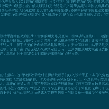
想像在與鳥人BOSS戰的關鍵時刻 只要精準計算恢復體力的使用時機 就
有保持滿活力狀態才能在敵人發現前完成閃電式突襲 重點是這些恢復道具還
許多新手常陷入的死亡循環 其實只要學會在潛行移動中穿插使用魔法文物
早就把體力管理設計成影響生死的戰術要素 現在輪到你用這招恢復體力黑
力絕對是讓槍手翻車的致命陷阱！當你的耐力條見底時，衝刺功能直接GG，
澤山脈地圖苟活到最後，耐力管理可是比槍法更重要的課題！建議搭配舒
到懷疑人生。新手常犯的致命錯誤就是浪費耐力在安全區狂奔，結果遇到
追擊。記住！當你發現敵人視線鎖定自己時，立刻切換成耐力恢復優先的
好，就算面對全圖NPC圍剿都能秀出華麗的跑酷操作。
开地行尸的追猎吗？这招醉酒效果绝对值得猎荒新手们收入战术手册！当你的
步轻得像踩棉花连最敏锐的丧尸猎犬都得摇头晃脑找不着北。不过菜鸟们要
人。真正的老猎人懂得用私酿酒制造双倍醉醺醺的潜行窗口期在峡谷营地
时刻这招酒鬼潜行术就是你的保命王牌配合弓箭暗杀简直把无声猎杀玩到极致
态不是让你当西部醉汉而是成为穿梭在阴影里的幽灵枪手用最少的资源完