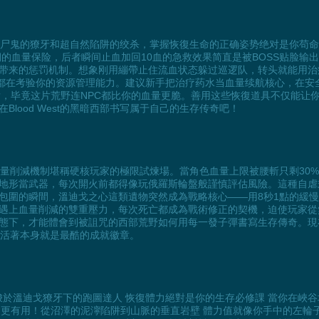
要活过食尸鬼的獠牙和超自然陷阱的绞杀，掌握恢復生命的正确姿势绝对是你
期的血量保险，后者瞬间止血加回10血的急救效果简直是被BOSS贴脸
带来的惩罚机制。想象刚用繃帶止住流血状态躲过巡逻队，转头就能用治
制都在考验你的资源管理能力。建议新手把治疗药水当血量续航核心，在安
再出发，毕竟这片荒野连NPC都比你的血量更脆。善用这些恢復道具不仅能让
lood West的黑暗西部书写属于自己的生存传奇吧！
t》的血量削減機制堪稱硬核玩家的極限試煉場。當角色血量上限被腰斬只剩3
地形當武器，每次開火前都得像玩俄羅斯輪盤般謹慎評估風險。這種自虐
包圍的瞬間，溫迪戈之心這類遺物突然成為戰略核心——用8秒1點的緩
遇上血量削減的雙重壓力，每次死亡都成為戰術修正的契機，迫使玩家從
態下，才能體會到被詛咒的西部荒野如何用每一發子彈書寫生存傳奇。現
裡，活著本身就是最酷的成就徽章。
成為穿梭於溫迪戈獠牙下的跑圖達人 恢復體力絕對是你的生存必修課 當你在
更有用！從沼澤的泥濘陷阱到山脈的垂直岩壁 體力值就像你手中的左輪子