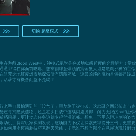
切換 超級模式
存遊戲Blood West中，神模式絕對是突破地獄級難度的究極解方！
通通都得在你面前吃癟。想當個肆意爆頭的賞金獵人還是硬剛邪神的亡命
在詛咒之地肝度爆表地探索所有隱藏區域，連最凶殘的魔物首領都得跪成
，活著才有機會翻盤不是嗎？
行老手们最怕遇到的「没气了」噩梦终于被打破。这款融合西部传奇与克
寻找隐藏遗物，还是在头目战中连续闪避腾挪，耐力无限的buff让你根本停
断档问题，更让动态任务追踪变得丝滑流畅。想象一下用永恒冲刺的姿势
永动机。资深玩家实测发现，这项能力不仅让探索效率提升三倍，更重要
论如何用永恆衝刺技巧秀翻天际线，毕竟谁不想当那个在悬崖边玩转耐力