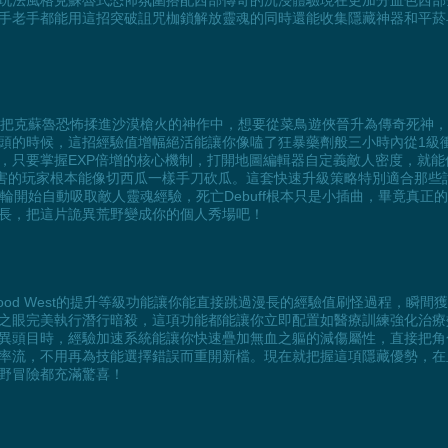
玩法風格克蘇魯式恐怖氛圍搭配西部傳奇的沉浸體驗現在更加分血色西部
手老手都能用這招突破詛咒枷鎖解放靈魂的同時還能收集隱藏神器和平菸
t》這款把克蘇魯恐怖揉進沙漠槍火的神作中，想要從菜鳥遊俠晉升為傳奇死神
頭的時候，這招經驗值增幅絕活能讓你像嗑了狂暴藥劑般三小時內從1級衝
，只要掌握EXP倍增的核心機制，打開地圖編輯器自定義敵人密度，就
傷害的玩家根本能像切西瓜一樣手刀砍瓜。這套快速升級策略特別適合那些
輪開始自動吸取敵人靈魂經驗，死亡Debuff根本只是小插曲，畢竟真
長，把這片詭異荒野變成你的個人秀場吧！
ood West的提升等級功能讓你能直接跳過漫長的經驗值刷怪過程，瞬
之眼完美執行潛行暗殺，這項功能都能讓你立即配置如醫療訓練強化治療
異頭目時，經驗加速系統能讓你快速疊加無血之軀的減傷屬性，直接把角
率流，不用再為技能選擇錯誤而重開新檔。現在就把握這項隱藏優勢，在
野冒險都充滿驚喜！