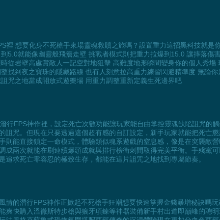
潛行FPS裡 想要化身不死槍手來場靈魂救贖之旅嗎？設置重力這招黑科技就是
5.0就能像幽靈般飛簷走壁 挑戰者模式則把重力拉爆到15.0 讓摔落
襲時從岩壁高處賞敵人一記空對地狙擊 高難度地形瞬間變身你的個人秀場
調整找到夜之寶珠的隱藏路線 也有人刻意拉高重力練習閃避精準度 無論你
把詛咒之地當成開放式遊樂場 用重力調整重新定義生死邊界吧
魯恐怖的潛行FPS神作裡，設定死亡次數功能讓玩家能自由掌控靈魂缺陷詛咒
的詛咒。但現在只要透過這個超有感的自訂設定，新手玩家就能把死亡懲
手則能直接鎖定一命模式，體驗類似魂系遊戲的窒息感，像是在突襲敵營
調成兩次就能在刷連續爆頭成就與排行榜衝刺間取得完美平衡。手殘黨可
是追求死亡零容忍的極致生存，都能在這片詛咒之地找到專屬節奏。
風情的潛行FPS神作正掀起不死槍手狂潮想要快速掌握金錢暴增秘訣嗎
能爽快購入溫徹斯特步槍與狼牙項鍊等神器裝備新手村出道即巔峰的聰明玩