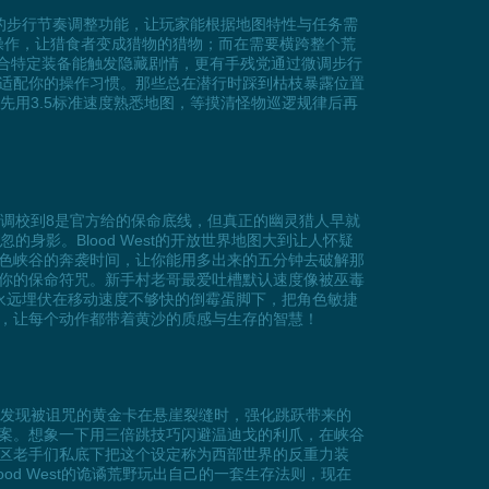
.5的步行节奏调整功能，让玩家能根据地图特性与任务需
操作，让猎食者变成猎物的猎物；而在需要横跨整个荒
配合特定装备能触发隐藏剧情，更有手残党通过微调步行
适配你的操作习惯。那些总在潜行时踩到枯枝暴露位置
手先用3.5标准速度熟悉地图，等摸清怪物巡逻规律后再
马，调校到8是官方给的保命底线，但真正的幽灵猎人早就
影。Blood West的开放世界地图大到让人怀疑
色峡谷的奔袭时间，让你能用多出来的五分钟去破解那
你的保命符咒。新手村老哥最爱吐槽默认速度像被巫毒
陷阱永远埋伏在移动速度不够快的倒霉蛋脚下，把角色敏捷
，让每个动作都带着黄沙的质感与生存的智慧！
玩家发现被诅咒的黄金卡在悬崖裂缝时，强化跳跃带来的
案。想象一下用三倍跳技巧闪避温迪戈的利爪，在峡谷
区老手们私底下把这个设定称为西部世界的反重力装
d West的诡谲荒野玩出自己的一套生存法则，现在