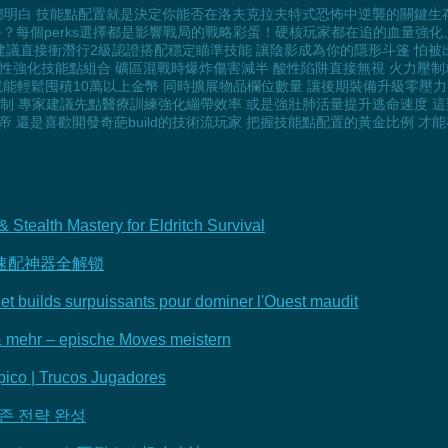
t玩家都明白 技能點配置就是決定你能否在洛夫克拉夫特式恐怖中逆襲的關鍵
每個perks選擇都是影響戰局的戰略彩蛋！硬核玩家都在追的血量強化、耐力
議直接衝潛行2級認證搭配穩定瞄準技能 讓陰影成為你的隱形斗篷 怕被出
性強化技能點組合 礦區混戰時爆炸傷害減半 酸性陷阱直接無視 火力壓
ff就能輕鬆囤積10萬以上金幣 同時擴展物品欄位數量 讓後期裝備升級零壓力
機制 專家建議先點醫療訓練強化繃帶效率 或是強壯肺活量提升逃命速度 這
 還是喜歡開發奇葩build的技術流玩家 把握技能點配置的黃金比例 
Stealth Mastery for Eldritch Survival
速配神器全解锁
et builds surpuissants pour dominer l'Ouest maudit
& mehr – epische Moves meistern
Épico | Trucos Jugadores
생존 전략 완성