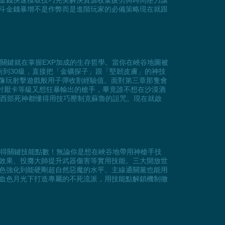
金錢快速獲取技巧完美解決資源收集疲勞與時間壓力讓
斗金錢暴增不是作弊而是進階玩家的必備策略現在就跟
，關鍵就在掌握EXP加成的生存哲學。當你在峽谷地圖被
到30級，直接把「金礦探子」跟「堅韌皮膚」的神技
能像玩射擊遊戲般用子彈收割經驗值。面對第三章那隻會
討厭卡等級又想狂暴輸出的槍手，畢竟誰不想在沙漠酒
正的西部死神都懂得用技巧壓制克蘇魯的詛咒。現在就啟
間獲得關鍵技能點數！無論你是想在峽谷地帶用神槍手技
效果、投擲大師提升武器傷害等實用技能。三大開放世
色強化到能硬剛超自然惡魔的水平。主線通關黨也能用
血色月光下打造專屬的不死流派，用技能點解鎖機制徹