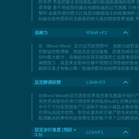
肝帝們 早就把藥水系技能點滿到能邊跑邊喝的境界 
貴彈藥 更不用提那些藏在地圖暗處的詛咒寶藏 只
擊時 血條旁邊的體力計就是你翻牆逃生的能量燃料 
款融合怪奇西部與克蘇魯恐怖元素的開放世界遊戲 
低耐力
RShift +F2
在《Blood West》這片詛咒的荒野中，低耐
邪教徒的散彈槍，簡直就是送頭服務。想要在峽谷沼
50%最大耐力，這種組合技甚至能讓死亡追蹤者追
掩體接力，或是黃金聖杯任務中甩開沼澤怪物的致命
戲裡活著才有輸出啊！裝備搭配與技能釋放節奏掌握
設定醉酒狀態
LShift+F3
在Blood West的诅咒西部世界里想要优雅避
突然变成慢动作潜行增强带来的隐身buff让你脚
牛仔千万别妄想跟血尸正面刚不然战斗减益会教你做
作用玩成战术优势。那些在废弃村庄被尸群包夹的危急
瓶酒解决的事情何必浪费珍贵的银子弹？记住醉酒状
設定步行速度 (預設 =
LCtrl+F1
3.5)