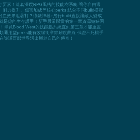
生存要素！這套深度RPG風格的技能樹系統 讓你自由選
提升、傷害加成等核心perks 結合不同build搭配
血效果追著打？懷錶神器+潛行build直接讓敵人變成
制就是你的生存護甲！新手最常踩雷的第一章資源短缺困
！畢竟Blood West的技能點系統直到第三章才能重置
類通用型perks能有效緩衝章節難度曲線 保證不死槍手
才能在詭譎西部世界活出屬於自己的傳奇！