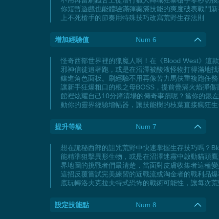
不用再當刷錢苦工從潛行獵人轉職狂暴槍手零秒切換
你短暫遊戲也能體驗滿彈藥滿技能的爽度破表戰鬥新
上不死槍手的節奏用特殊技巧改寫荒野生存法則
增加經驗值
Num 6
怪奇西部世界裡的獵魔人啊！在《Blood Wes
邪神信徒追著跑，或是在沼澤被酸液怪物打得滿地找
鑲進角色面板。刷經驗不用再像苦力馬伕重複跑任務
讓新手狂爆粗口的根之母BOSS，提前疊滿火焰彈
館裡炫耀自己10分鐘清場的傳奇事蹟呢？當你的銀左
動你的靈界經驗增幅器，讓技能樹的枝葉直接瘋狂生
提升等級
Num 7
想在詭秘西部的詛咒荒野中快速掌握生存技巧嗎？Bl
能精準狙擊異形生物，或是在沼澤迷霧中啟動貓頭鷹
界地圖的挑戰者們最清楚，當面對皮膚收集者這種變
這招反覆嘗試完美練習的近戰流或淘金者的戰利品爆
底玩轉洛夫克拉夫特式恐怖的戰術可能性，讓每次荒
設定技能點
Num 8