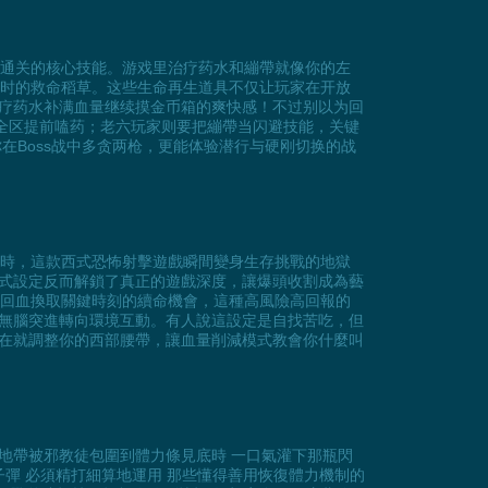
苟命通关的核心技能。游戏里治疗药水和繃帶就像你的左
输出时的救命稻草。这些生命再生道具不仅让玩家在开放
疗药水补满血量继续摸金币箱的爽快感！不过别以为回
全区提前嗑药；老六玩家则要把繃帶当闪避技能，关键
你在Boss战中多贪两枪，更能体验潜行与硬刚切换的战
0%時，這款西式恐怖射擊遊戲瞬間變身生存挑戰的地獄
式設定反而解鎖了真正的遊戲深度，讓爆頭收割成為藝
慢回血換取關鍵時刻的續命機會，這種高風險高回報的
無腦突進轉向環境互動。有人說這設定是自找苦吃，但
在就調整你的西部腰帶，讓血量削減模式教會你什麼叫
峽谷地帶被邪教徒包圍到體力條見底時 一口氣灌下那瓶閃
彈 必須精打細算地運用 那些懂得善用恢復體力機制的