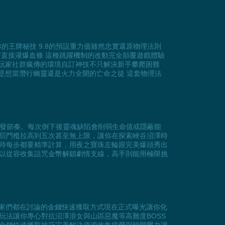
你的王牌秘技 9.8的預設重力值雖然忠實還原物理法則
傷害直接灌爆血條 這種跳躍機制的改動完全顛覆遊戲體驗
 玩家社群瘋傳的環境自訂神技不只解決新手攀爬困難
是想當潛行幽靈還是火力全開的亡命之徒 這套物理法
的觸發節奏。每次倒下後靈魂缺陷會削弱生命值或隱蔽能
罰門檻拉高到五次甚至無上限，讓你在探索峽谷沼澤時
時每步都要精準計算，用夜之寶珠左輪跟完美爆頭秀出
以從容收集詛咒金幣解鎖劇情支線，高手則能用極限挑
玩家們都在討論的金錢快速獲取方式現在正式曝光讓你化
法讓你專心對抗沼澤浪女與山區惡魔等高難度BOSS