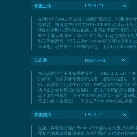
恢復生命
LShift+F1
在Blood West这个被诅咒的西部荒野里，想
轮右臂，前者能在20秒内狂回70血量堪称潜行开荒
地图探索时能随时稳住血线，更巧妙平衡了潜行失误
血神水能无限续杯，100金币的高价和背包格数限
时刻保命翻盘。记住在Jim Hooper那囤够物资
术乐趣。现在就带上你的药剂包，用治疗药水和繃帶在B
低血量
RShift +F1
在詭譎西部的不死槍手世界裡，《Blood Wes
訓練班。玩家需要化身西部忍者，用陰影當護盾、拿
術，資源管理化作生存哲學。在教堂地窖被詛咒行屍
抉擇正是硬核模式的醍醐味。當詛咒累積的懲罰機制
真正老司機都懂，只有在血量只剩薄薄一層的緊繃狀
真正的槍手生存法則，畢竟在Blood West的世界
恢復體力
LShift+F2
在詛咒與硝煙交織的Blood West世界裡 想要
爍紫光的魔藥就能讓續航值滿血回歸 這招比狂按W鍵