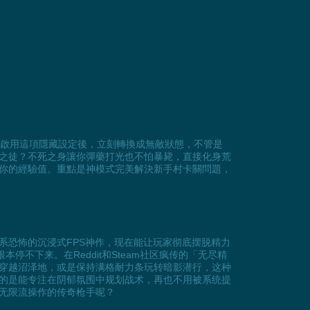
當你啟用這項隱藏設定後，立刻轉換成無敵狀態，不管是
之徒？不死之身讓你彈藥打光也不怕暴毙，直接化身荒
你的經驗值。重點是神模式完美解決新手村卡關問題，
系恐怖的沉浸式FPS神作，现在能让玩家彻底摆脱精力
不下来。在Reddit和Steam社区疯传的「无尽精
穿越沼泽地，或是保持满格耐力条玩转暗影潜行，这种
的是能专注在阴郁氛围中规划战术，再也不用被系统提
无限流操作的传奇枪手呢？