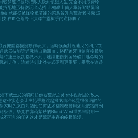
能用戰斧連打技巧把敵人砍到懷疑人生 完全不用浪費珍
能搭配地形特徵玩出花招 比如攀上仙人掌躲避動屍追
補給 就能從被怪物追著跑的菜鳥晉升為荒野老司機 這
科技 在血色荒野上演繹亡靈槍手的逆轉勝了
連翻滾躲掩體都變慢動作表演，這時候面對溫迪戈的利爪或
適武器技能讓近戰時自動回血，搭配獠牙項鍊直接暴增
突襲時連三段跳都做不到，建議把衝刺留給礦井逃命時的
戰術走位，這種時刻比莽夫式硬剛更重要，畢竟在這遊
角色灌下威士忌的瞬间仿佛被荒野之灵附体视野里的敌人
注意这种状态会让左轮手枪跳起探戈瞄准镜晃得像喝醉的
偷家时先来口烈酒比任何战术翻滚都管用还能把宿醉副
。毕竟在弹药紧缺的Blood West世界里能用一
成不可能的任务这才是荒野生存的终极浪漫。