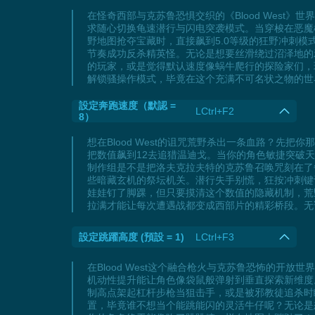
在怪奇西部与克苏鲁恐惧交织的《Blood West
求随心切换龟速潜行与闪电突袭模式。当穿梭在恶魔
野地图抢夺宝藏时，直接飙到5.0等级的狂野冲刺模
节奏成功反杀精英怪。无论是想要丝滑绕过沼泽地的
的玩家，或是觉得默认速度像蜗牛爬行的探险家们，现在
解锁骚操作模式，毕竟在这个充满不可名状之物的世
設定奔跑速度（默認 =
LCtrl+F2
8）
想在Blood West的诅咒荒野杀出一条血路？
把数值飙到12去追猎温迪戈。当你的角色敏捷突破天
制作组是不是把洛夫克拉夫特的克苏鲁召唤咒刻在了
些暗藏玄机的祭坛机关。潜行失手别慌，狂按冲刺键
娃娃钉了脚踝，但只要摸清这个数值的隐藏机制，荒野生
拉满才能让每次遭遇战都变成西部片的精彩桥段。无
設定跳躍高度 (預設 = 1)
LCtrl+F3
在Blood West这个融合枪火与克苏鲁恐怖的
机动性提升能让角色像袋鼠般弹射到垂直探索新维度
制高点架起杠杆步枪当狙击手，或是被邪教徒追杀时
置，毕竟谁不想当个能跳能闪的灵活牛仔呢？无论是想