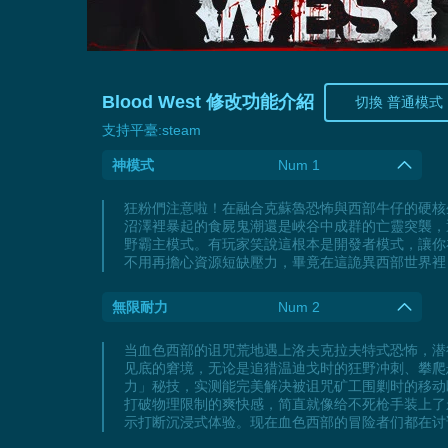
Blood West 修改功能介紹
切換 普通模式
支持平臺:
steam
神模式
Num 1
狂粉們注意啦！在融合克蘇魯恐怖與西部牛仔的硬核生
沼澤裡暴起的食屍鬼潮還是峽谷中成群的亡靈突襲，
野霸主模式。有玩家笑說這根本是開發者模式，讓你
不用再擔心資源短缺壓力，畢竟在這詭異西部世界裡
無限耐力
Num 2
当血色西部的诅咒荒地遇上洛夫克拉夫特式恐怖，潜
见底的窘境，无论是追猎温迪戈时的狂野冲刺、攀爬悬崖
力」秘技，实测能完美解决被诅咒矿工围剿时的移动
打破物理限制的爽快感，简直就像给不死枪手装上了
示打断沉浸式体验。现在血色西部的冒险者们都在讨