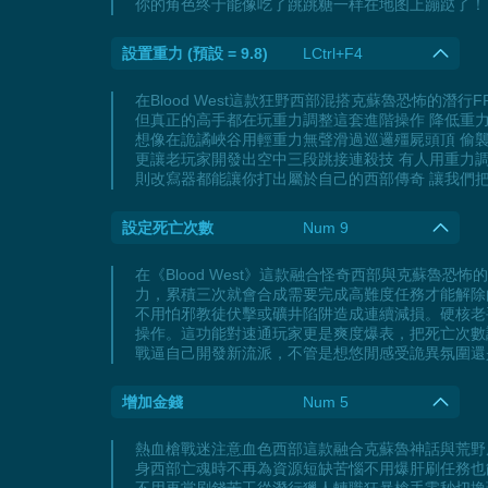
你的角色终于能像吃了跳跳糖一样在地图上蹦跶了！
設置重力 (預設 = 9.8)
LCtrl+F4
在Blood West這款狂野西部混搭克蘇魯恐怖的
但真正的高手都在玩重力調整這套進階操作 降低重力到
想像在詭譎峽谷用輕重力無聲滑過巡邏殭屍頭頂 偷
更讓老玩家開發出空中三段跳接連殺技 有人用重力
則改寫器都能讓你打出屬於自己的西部傳奇 讓我們
設定死亡次數
Num 9
在《Blood West》這款融合怪奇西部與克蘇
力，累積三次就會合成需要完成高難度任務才能解除
不用怕邪教徒伏擊或礦井陷阱造成連續減損。硬核老
操作。這功能對速通玩家更是爽度爆表，把死亡次數
戰逼自己開發新流派，不管是想悠閒感受詭異氛圍還
增加金錢
Num 5
熱血槍戰迷注意血色西部這款融合克蘇魯神話與荒野
身西部亡魂時不再為資源短缺苦惱不用爆肝刷任務也