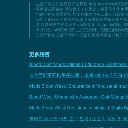
在詛咒籠罩的荒野西部世界裡 每個Blood Wes
擇專屬成長路線 潛行獵人？狂戰士？還是全能型槍手？
能瞬間翻轉戰場態勢 想要無傷偷渡第二章凶殘敵陣 建
NPC！偏好正面硬剛的玩家千萬別錯過左輪連射與抗
境 其實只要先點淘金熱+強壯背脊 這組perks雙bu
所以前期build策略絕對是決定後期生存難度的隱藏
的西部救贖之路不卡關！不論你是追求極速成長的肝帝
更多語言
Blood West Mods: Infinite Endurance, Godmode & 
血色西部不死枪手秘技库：永动冲刺+失血狂暴+
Mods Blood West : Endurance infinie, santé max 
Blood West: Unendliche Ausdauer, Gott-Modus 
Mods Blood West: Resistencia Infinita & Sigilo 
블러드 웨스트 치트 도구 모음 | 초고속 성장 및 