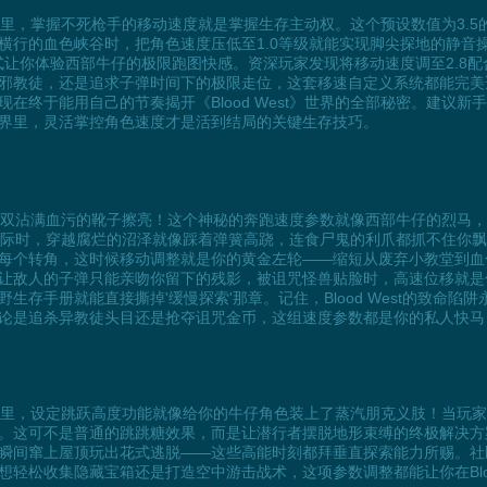
》世界里，掌握不死枪手的移动速度就是掌握生存主动权。这个预设数值为3
横行的血色峡谷时，把角色速度压低至1.0等级就能实现脚尖探地的静音
式让你体验西部牛仔的极限跑图快感。资深玩家发现将移动速度调至2.8
邪教徒，还是追求子弹时间下的极限走位，这套移速自定义系统都能完美
终于能用自己的节奏揭开《Blood West》世界的全部秘密。建议新
界里，灵活掌控角色速度才是活到结局的关键生存技巧。
先把你那双沾满血污的靴子擦亮！这个神秘的奔跑速度参数就像西部牛仔的烈
际时，穿越腐烂的沼泽就像踩着弹簧高跷，连食尸鬼的利爪都抓不住你飘忽的身
每个转角，这时候移动调整就是你的黄金左轮——缩短从废弃小教堂到血
让敌人的子弹只能亲吻你留下的残影，被诅咒怪兽贴脸时，高速位移就是
存手册就能直接撕掉'缓慢探索'那章。记住，Blood West的致命
论是追杀异教徒头目还是抢夺诅咒金币，这组速度参数都是你的私人快马
开放世界里，设定跳跃高度功能就像给你的牛仔角色装上了蒸汽朋克义肢！当
。这可不是普通的跳跳糖效果，而是让潜行者摆脱地形束缚的终极解决方
瞬间窜上屋顶玩出花式逃脱——这些高能时刻都拜垂直探索能力所赐。社
轻松收集隐藏宝箱还是打造空中游击战术，这项参数调整都能让你在Bloo