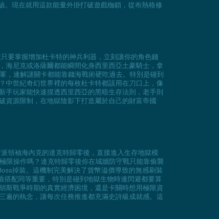
體驗。現在就用這款能量外掛打破遊戲枷鎖，從布熱格修
在只要掌握增加杜卡特的神兵利器，立刻讓你的角色錢
，海尼克或洛薩爾都能瞬間化身西里西亞土豪騎士，拿
大軍，連解謎關卡都能靠錢海戰術硬吃過去。特別是碰到
？中世紀奇幻世界裡的每枚杜卡特都該用在刀口上，像
新手玩家能快速摸透西里西亞的黑暗生存法則，老手則
破資源限制，在地獄陰影下打造屬於自己的財富帝國
斯派領袖海內克的達克特歸零後，直接進入生存地獄模
的極限操作嗎？達克特歸零後你在城牆防守戰只能靠偷襲
oss掉裝。這機制完美解決了貨幣溢價導致的無感刷裝
劍盾搭配同等重要，特別是碰到地獄生物時連閃避都要算
胡斯戰爭時期的真實經濟困境，還是卡關時想用極限資
三遍的執念，讓每次任務推進都充滿史詩級成就感。這