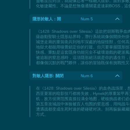
靈敏度拉到頂，就能像忍者一樣融入陰影。面對多敵
化敏捷屬性。不論是想無傷通關還是速刷BOSS，這個
隱形於敵人：開
Num 5
《1428: Shadows over Silesia
薩啟動聖騎士隱形結界時，潛行系統就像個開掛外掛
城堡走廊的重裝衛兵到地牢深處的地獄怪獸，任何高
地獄犬都能用嗅覺鎖定你的行蹤。但只要掌握隱形技
快感。重點是這套隱身功能完全不破壞遊戲的硬派風
被追殺的窒息感時，這項隱形絕活就是你的逃生符，
都像個沉默的戰鬥夥伴，讓你的冒險既保有挑戰性又
對敵人隱形: 關閉
Num 6
在《1428: Shadows over Silesi
西亚要塞的暗影技巧都将失效，Hynek的厚重装甲
机，敌方侦测范围直接拉满全地图，硬核挑战者们必
第五章攻城战中体验被百人包围的窒息感，用纯战斗
遭遇战都变成生死时速的硬碰硬对决。别再躲躲藏藏啦！让暗
方式。