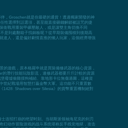
，Groschen就是你最硬的通貨！透過獨家開發的神
中任性選擇對話選項，甚至能直接砸錢解鎖被詛咒的捷
保衛戰用重裝甲碾壓敵人，或是讓雙主角切換不同
而不是到處翻箱子找銅板呢？從早期裝備囤積到後期高
就達人，還是偏好劇情直推的懶人玩家，這個經濟增強
里西亞為背景的遊戲，原本格羅申就是買裝備修武器的核心資源，
har的潛行技能玩陰影流，連修武器都要斤斤計較的資源
城堡廢墟偷雞摸狗補給、靠地形卡位無傷過圖，這種資
中世紀戰場用智慧打贏金幣大軍。這功能不只重置數
adows over Silesia》的貨幣重置機制絕對
或被重装骑士连招打崩的绝望时刻。当胡斯派领袖海尼克的剑刃
奇幻动作冒险游戏的战斗系统堪称反手残党地狱，攻击