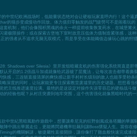
sia那充满暗黑美学的中世纪欧洲战场时，低能量状态绝对会让硬核玩家直呼内行！
Lothar的猫步变成慢动作回放。体力值归零触发的战鬥疲勞可不是闹着
这套机制，他们会像囤积黑魂的余火一样提前收集恢复药水，在城堡篝火
闪避极限操作；或在探索古堡地下室时故意压低体力值制造紧张感，这种
，真正的强者从不追求无脑无双模式，而是享受在体能阈值边缘玩心跳的狩
 Shadows over Silesia》里开发组暗藏玄机的伤害强化系统
默认开启的1.2倍战斗加成就像给武器镀了层魔法，让每次攻击都带着撕
式的快感，三连斩直接清屏的爽快感让新手村村长级别的敌人也能享受秒杀
城战策略深度的同时，让玩家能更专注探索教堂废墟里的历史谜题。想想看
党把主线推进速度拉满。最绝的是这设定对操作失误零容忍的硬核战斗做
移动的经验包呢？从村庄突袭到地牢突围，这个伤害强化就像黑暗时代的
 Silesia》這款中世紀黑暗風動作遊戲中，想要讓希尼克的狂野劍風或洛塔
敵陣中跳出華麗走位，更能將閃避機率狂飆到讓Boss懷疑人生。當你在
iming的機關解謎，敏捷屬性直接開掛，讓你像打了雞血般快速完成連