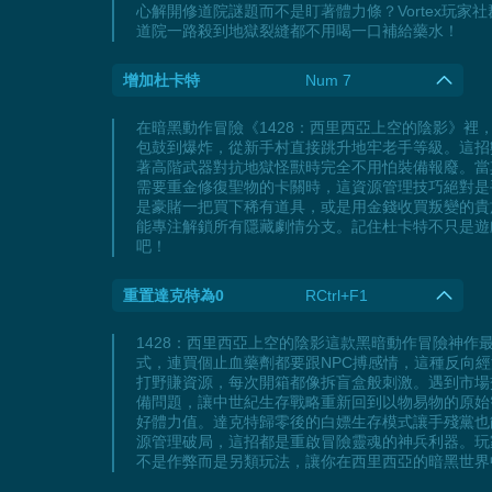
心解開修道院謎題而不是盯著體力條？Vortex玩
道院一路殺到地獄裂縫都不用喝一口補給藥水！
增加杜卡特
Num 7
在暗黑動作冒險《1428：西里西亞上空的陰影》
包鼓到爆炸，從新手村直接跳升地牢老手等級。這招
著高階武器對抗地獄怪獸時完全不用怕裝備報廢。當
需要重金修復聖物的卡關時，這資源管理技巧絕對是
是豪賭一把買下稀有道具，或是用金錢收買叛變的貴
能專注解鎖所有隱藏劇情分支。記住杜卡特不只是遊
吧！
重置達克特為0
RCtrl+F1
1428：西里西亞上空的陰影這款黑暗動作冒險神
式，連買個止血藥劑都要跟NPC搏感情，這種反向
打野賺資源，每次開箱都像拆盲盒般刺激。遇到市場交
備問題，讓中世紀生存戰略重新回到以物易物的原始
好體力值。達克特歸零後的白嫖生存模式讓手殘黨也
源管理破局，這招都是重啟冒險靈魂的神兵利器。玩
不是作弊而是另類玩法，讓你在西里西亞的暗黑世界