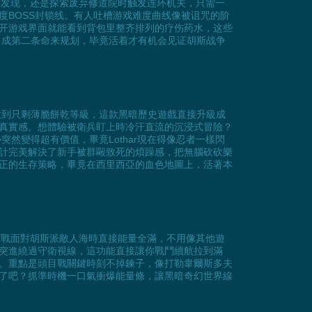
C发现，还是探索废弃修道院时触发连环机关，只需一
BOSS封锁线。有人吐槽游戏难度曲线像被诅咒的阶
开游戏界面就能看到背包里整齐排列的疗伤药水，这些
当成第二条命来规划，毕竟活着才有机会见证胡斯战争
的生命值被砍到只剩薄脆餅乾等級，這款黑暗歷史遊戲直接升級成
真實感。想體驗被衛兵盯上時冷汗直流的沉浸式冒險？
然變得超有價值，畢竟Lothar現在得像忍者一樣閃
計完美解決了新手被群毆致死的煩躁感，把無腦砍砍樂
正的生存策略，畢竟在西里西亞的血色地圖上，活著本
城牆防禦戰面對胡斯派敵人海時直接能量全滿，不用像其他遊
突進繞過守衛視線，這功能直接讓你戰鬥續航拉到滿
。重點是頭目戰關鍵時刻不掉鍊子，像打勒韋爾斯多夫
了吧？抓準時機一口氣衝爆能量條，讓黑暗奇幻世界線