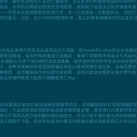
加持，操作失误再也不是死亡通知书。无论是潜行时被警觉值MAX的NP
知道，在存档点稀疏的西里西亚地图里，续航能力直接决定能否突破高难度
——毕竟在尖刺陷阱密布的洞穴里，多一口血就多一次翻盘机会。现在打
苟到最后。记住，在1428年的暗黑欧洲，真正的勇者都懂得把回血道具
ilesia》推出的低血量模式簡直是自虐系玩法天花板。當Hynek和Lothar
著爬過廢墟，逼你把戰術撤退玩成藝術，像極了胡斯戰爭裡遊走生死線的
木桶砸出完美干擾的瞬間成就感爆棚。城堡攻防戰裡狹窄巷道的地形優勢突
力，金幣用來解陷阱還是開隱藏區簡直比選擇困難症還煎熬。這種高壓設
雅舞蹈。追求極限操作的玩家快來挑戰，這模式會讓你重新定義什麼叫真
這裡連呼吸聲大點都可能觸發死亡flag！
er Silesia的玩家最近都在狂推這個補充能量黑科技，這招數能讓你在尼薩
飛起！不論是跟地獄兇獸對砍需要頻繁閃避反擊，還是潛行任務要閃電式
再也不用因為體力衝刺斷掉被怪物抓包，完全打破手遊白癡化的節能枷鎖
浸式體驗不卡頓。現在你知道為什麼這功能被玩家封為西里西亞生存法則