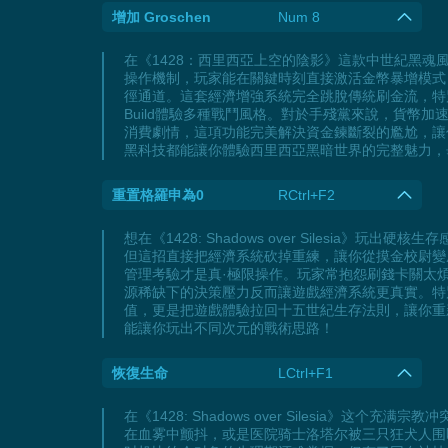
增加 Groschen
Num 8
在《1428：西里西亞上空的陰影》這款中世紀黑魂
操作機制，玩家能在關鍵時刻直接激活金幣暴增模式
徑通道。這套經濟增強系統完全跳脫傳統刷金流，特
Build體驗多種戰鬥風格。對於手殘黨來說，貨
消費劇情，這項功能完美解決資金鍊斷裂的尷尬，讓
黑科技都能讓你體驗西里西亞黑暗世界的完整魅力，畢
重置格羅申為0
RCtrl+F2
想在《1428: Shadows over Siles
但這招直接把經濟系統砍掉重練，讓你從摸金校尉變成
管理考驗才是真·極限操作。玩家常抱怨刷錢卡關太
源稀缺下的決策壓力反而讓遊戲經濟系統更真實。特
值，更是把遊戲體驗拉回十五世紀生存法則，讓你重新感受角
能讓你玩出不同次元的戰術思路！
恢復生命
LCtrl+F1
在《1428: Shadows over Silesi
在血雾中颤抖，或是医院骑士洛塔尔被三只狂犬人围