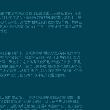
这个逼真的体能管理系统会在你狂肝连击Boss或极限潜行修道
玩的，移动速度暴跌的同时连闪避都可能翻车，堪称中世纪
点精准存档，用战术性撤退反向收割战场节奏。想象在
将危机转化为爽点的设计哲学，完美诠释了暗黑系动作
猎快感。
简直是肝帝狂喜的神操作。当玩家操纵胡斯派硬汉希内克挥舞战
裂空气的破风声。说真的面对西里西亚那些血厚到离谱
待遇。重点来了这个伤害强化不是单纯数值膨胀，而是
当你在围城战中刀刀暴击，或是被地狱野兽包围时还能优
了友好调整，就算手残党也能在西里西亚的迷雾中完成
一盏战术明灯，照亮每个战斗场景的通关捷径。
爾的華麗騎士技閃耀全場，千萬別忽視靈敏度拉滿的關鍵性！透
修道院暗巷跟衛兵玩貓捉老鼠，或是被三隻盜賊團團圍
段操作。遊戲中某些地圖的巡邏AI簡直開外掛，但只要把