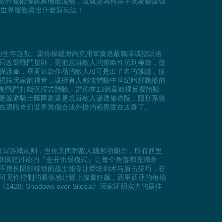
動作都能像跳舞機般流暢，這就是為何高手玩家都愛強
暗黑世界能激盪出什麼新玩法！
驗最殘酷的生存遊戲。當你操縱海內克用草藥遮蔽氣味或指派洛
只改寫戰鬥規則，更把規避敵人的策略性玩到極致，從
保護傘，畢竟這款作品的敵人AI可是出了名的難纏，連
視障玩家的福音，讓所有人都能體驗中世紀暗影跑酷的
制戰鬥打斷沉浸式體驗。當你在13個章節裡反覆體驗
是躲避騎士團圍剿還是規避敵人滲透修道院，隱形系統
在黑暗奇幻世界當個合法外掛的感覺實在太香了。
设定彻底改写游戏规则，当你关闭对敌人隐形功能后，所有西里
家社群疯狂讨论的『全开仇恨模式』让每个角落都充满杀
不擅长阴影移动的战士能专注磨练剑术与盾击技巧，在
，可见性控制的紧张感让肾上腺素狂飙，西里西亚的每场
adows over Silesia》玩家证明实力的最佳