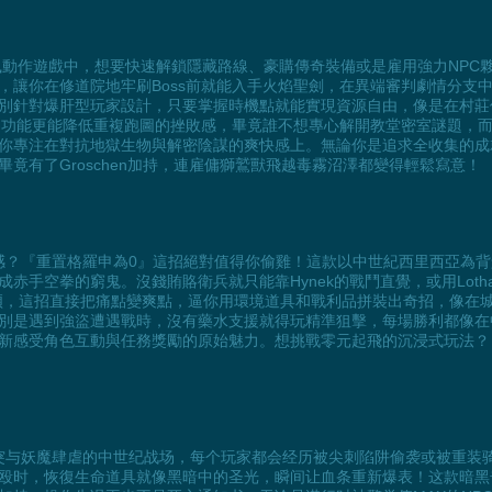
風動作遊戲中，想要快速解鎖隱藏路線、豪購傳奇裝備或是雇用強力NPC夥伴
，讓你在修道院地牢刷Boss前就能入手火焰聖劍，在異端審判劇情分支
別針對爆肝型玩家設計，只要掌握時機點就能實現資源自由，像是在村莊
幣加速功能更能降低重複跑圖的挫敗感，畢竟誰不想專心解開教堂密室謎題，
你專注在對抗地獄生物與解密陰謀的爽快感上。無論你是追求全收集的成
竟有了Groschen加持，連雇傭獅鷲獸飛越毒霧沼澤都變得輕鬆寫意！
ia》玩出硬核生存感？『重置格羅申為0』這招絕對值得你偷雞！這款以中世紀西
赤手空拳的窮鬼。沒錢賄賂衛兵就只能靠Hynek的戰鬥直覺，或用Lot
煩，這招直接把痛點變爽點，逼你用環境道具和戰利品拼裝出奇招，像在
別是遇到強盜遭遇戰時，沒有藥水支援就得玩精準狙擊，每場勝利都像在
色互動與任務獎勵的原始魅力。想挑戰零元起飛的沉浸式玩法？《1428: Sh
a》这个充满宗教冲突与妖魔肆虐的中世纪战场，每个玩家都会经历被尖刺陷阱偷袭
殴时，恢復生命道具就像黑暗中的圣光，瞬间让血条重新爆表！这款暗黑