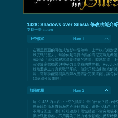
1428: Shadows over Silesia 修改功能介
支持平臺:
steam
上帝模式
Num 1
在西里西亞的哥德式陰影中冒險時，上帝模式絕對是手殘玩家
難度戰鬥壓力。無論你是選擇冷酷的海尼克還是嚴謹的
家討論『這模式根本是劇情黨的救星』時就知道，上
沉浸於宗教動盪與神秘力量交織的世界觀。Reddi
雖然遊戲主打真實戰鬥系統，但對只想追劇情或解謎
具，這項功能都能與視障友善設計完美搭配，讓每位
13章線性故事吧！
無限能量
Num 2
玩《1428:西里西亞上空的陰影》最怕什麼？體力
擇暴躁胡斯派首領海內克狂砍異端，還是化身紳士騎
不用等回血，潛行暗殺連爬十層城牆都不會突然喘不
保持戰術節奏，不用再為了體力條卡頓錯失反擊時機