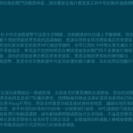
家社群狂推的戰鬥流暢度神器，讓你重新定義什麼是真正的中世紀動作遊戲
裡，杜卡特這遊戲貨幣可說是生存關鍵，但刷錢過程往往讓人手酸腳麻。現
數不僅能突破經濟系統的詭譎枷鎖，更讓你用黃金雨洗禮裝備店所有貨架
其他玩家在教堂前跪求NPC施捨零錢時，你早已用杜卡特堆出整支傭兵
手滑黨福音，畢竟誰不想把時間花在爽快度破表的戰鬥而不是重複打雜呢
族，讓你的冒險故事比教廷密卷更精彩。透過這種經濟系統的聰明解法，
戲貨幣，更是你在宗教動盪年代改寫命運的權力象徵，現在就用這招數打
作最近讓玩家圈掀起一股破防潮，全因達克特重置機制太過硬核。當你把胡
經濟系統簡直是摸尸狂魔的夢想。想體驗被邪教徒追著砍還得省著用劍刃
易卡bug不用怕，用達克特重置功能直接繞過技術地雷，繼續在地牢刷B
智慧。新手村混到終章BOSS的每一步都要精打細算，NPC議價技巧跟
能靠潛行和解謎通關，線性劇情瞬間變成開放式生存指南。不論是想重現
家社群甚至開發出達克特零元限定流派，在廢墟搜刮時連敵人褲襠都要翻
中用最原始的方式證明自己的冒險者價值。