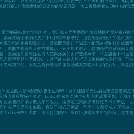
人圍攻時，反應速度爆表的快感讓你體驗一打三不掉血的神操作。連閃避
默認值1的隱藏參數絕對是你的秘密武器，快去實裝看看在Silesia的
》這款把胡斯戰爭血肉重塑的硬核動作冒險神作，讓玩家在西里西亞的煉獄地圖裡體
，讓你在騎士團的眼皮底下玩轉零擊殺潛行。這套隱形於敵人的黑科技不
危場景都能化身影流之主。遊戲開發組超有誠意地把隱身機制打造成新手
巧，就能在視覺與音效雙重提示下完美規避敵人，特別是聲納系統簡直是
格，反而讓你更專注在海內克與洛薩的史詩雙線劇情，畢竟誰也不想被強
配合環境互動的匿蹤設計，甚至能在敵人堆裡玩出華麗的無傷通關。不管
不失容錯空間。這就是為什麼這款遊戲能成為策略派玩家的新寵，畢竟能
a》的血色战场里，想体验被敌方侦测锁定的极限生存吗？这个让隐形无效的自定义
再无法借由环境掩护偷袭，Lothar的敏捷身法也别想闪避敌军围剿。玩
须正面迎战如潮水般涌来的敌人。这设定完美解决潜行任务卡关痛点，让
操作在尸堆里杀出血路。真汉子模式开启后，每个NPC都变成人形雷达
杀技巧退散，用实打实的战斗爽度征服这片中世纪战场，这才是《1428: Sh