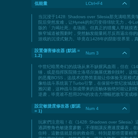
低能量
LCtrl+F4
当沉浸于1428: Shadows over Sile
院后突然发难，让Hynek的剑刃变得绵软无力，令
版的「力竭社死」名场面。但真正的猎魔人早就摸透
狭窄城道被围剿时，突然触发能量耗尽反而逼出你的
游戏的沉浸式魅力。毕竟在1428年的阴影世界里
設置傷害修改器 (默認 =
Num 3
1.2)
中世纪暗黑奇幻的战场从来不缺腥风血雨，但在《1428:
锤，或是指挥医院骑士洛塔尔施展优雅剑技时，这组
的恶魔BOSS，这战术优势简直能让你体验无双模
像给战斗系统装了Turbo引擎，在保留中世纪攻
雅闪避，这种战斗加成带来的流畅体验绝对能让剧情
逆袭，毕竟谁不想用20%的攻击力增幅把敌军变成
設定敏捷度修改器 (默認
Num 4
= 1)
玩家們注意啦！在《1428: Shadows over
過調整角色敏捷度參數，不僅能讓反應速度爆表，在
住時，這數值就是你的救命符。特別是那些需要精準T