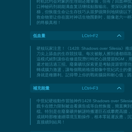
时机比约会对象的生理期还难掌握，但有了回血神技
口神秘药剂就能满血复活继续贴脸输出。资深玩家都
梯，但恢復生命让生存技巧从噩梦级降到地狱级以下
救命物资让你在面对神话生物围剿时，能像老六一样
的终极真相！
低血量
LCtrl+F2
硬核玩家注意！《1428: Shadows over S
刀尖上舔血的生存競技場。每次被敵人擦到邊都得跪
這模式絕對讓你在修道院潛行時把心跳聲當BGM，用
避才能活過三招。廢棄礦坑探索更是考驗資源管理功
轉成腦力激盪，讓每個戰術格擋都像中世紀武士的優
身就是種勝利。記得帶上你的戰術腦袋和耐心值，因為
補充能量
LCtrl+F3
中世紀硬核動作冒險神作1428 Shadows ov
戲卡在體力限制被迫看廣告或等自然恢復，簡直爽到
檔。特別是在廢棄礦井解謎時搬運巨石或攀爬高牆，
成就時那種連續環境互動操作，根本零延遲反應，沉
直接續到結局！