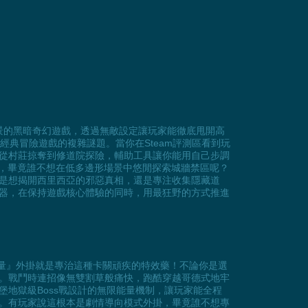
戰爭為背景的黑暗奇幻遊戲，透過無敵設定讓玩家能徹底甩開高
典冒險遊戲的複雜謎題。當你在Steam評測區看到玩
從村莊掠奪到修道院探險，輔助工具讓你能用自己步調
』，畢竟誰不想在低多邊形場景中悠閒探索城牆禁區呢？
是想揭開西里西亞的邪惡真相，還是專注收集隱藏道
器，在保持遊戲核心體驗的同時，用最狂野的方式推進
能量』外掛就是專治這種卡關頑疾的特效藥！不論你是選
。戰鬥時連招像無雙割草般痛快，跑酷穿越哥德式地牢
地獄級Boss戰設計的無限能量機制，讓玩家能全程
。有玩家說這根本是劇情導向模式外掛，畢竟誰不想專