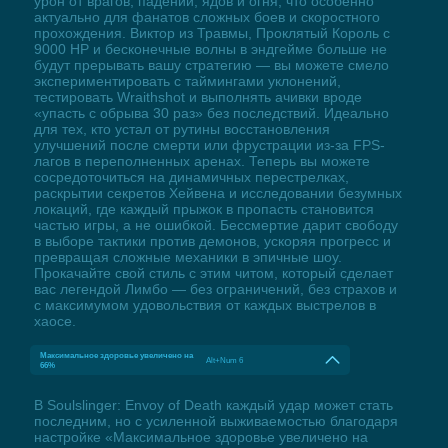
урон от врагов, падений, ядов и огня, что особенно
актуально для фанатов сложных боев и скоростного
прохождения. Виктор из Травмы, Проклятый Король с
9000 HP и бесконечные волны в эндгейме больше не
будут прерывать вашу стратегию — вы можете смело
экспериментировать с таймингами уклонений,
тестировать Wraithshot и выполнять ачивки вроде
«упасть с обрыва 30 раз» без последствий. Идеально
для тех, кто устал от рутины восстановления
улучшений после смерти или фрустрации из-за FPS-
лагов в переполненных аренах. Теперь вы можете
сосредоточиться на динамичных перестрелках,
раскрытии секретов Хейвена и исследовании безумных
локаций, где каждый прыжок в пропасть становится
частью игры, а не ошибкой. Бессмертие дарит свободу
в выборе тактики против демонов, ускоряя прогресс и
превращая сложные механики в эпичные шоу.
Прокачайте свой стиль с этим читом, который сделает
вас легендой Лимбо — без ограничений, без страхов и
с максимумом удовольствия от каждых выстрелов в
хаосе.
Максимальное здоровье увеличено на
Alt+Num 6
66%
В Soulslinger: Envoy of Death каждый удар может стать
последним, но с усиленной выживаемостью благодаря
настройке «Максимальное здоровье увеличено на