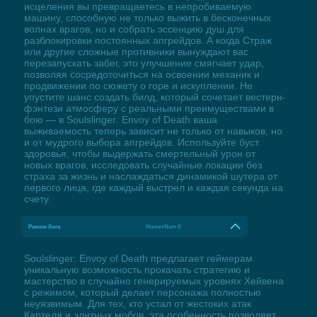
исцеления вы превращаетесь в непробиваемую
машину, способную не только выжить в бесконечных
волнах врагов, но и собрать эссенцию душ для
разблокировки постоянных апгрейдов. А когда Страж
или другие сложные противники вынуждают вас
перезапускать забег, это улучшение смягчает удар,
позволяя сосредоточиться на освоении механик и
продвижении по сюжету о горе и искуплении. Не
упустите шанс создать билд, который сочетает вестерн-
фэнтези атмосферу с реальными преимуществами в
бою — в Soulslinger: Envoy of Death ваша
выживаемость теперь зависит не только от навыков, но
и от мудрого выбора апгрейдов. Используйте буст
здоровья, чтобы выдержать смертельный урон от
новых врагов, исследовать случайные локации без
страха за жизнь и наслаждаться динамикой шутера от
первого лица, где каждый выстрел и каждая секунда на
счету.
Режим бога
Home+Num 6
Soulslinger: Envoy of Death предлагает геймерам
уникальную возможность прокачать стратегию и
мастерство в случайно генерируемых уровнях Хейвена
с режимом, который делает персонажа полностью
неуязвимым. Для тех, кто устал от жестоких атак
Картеля и элитных мобов, эта особенность позволяет