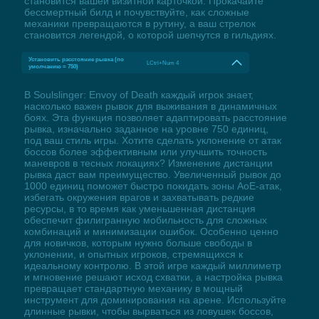
становится вашей визитной карточкой. Прокачайте
бессмертный билд и почувствуйте, как сложные
механики превращаются в рутину, а ваш стрелок
становится легендой, о которой шепчутся в гильдиях.
Установить расстояние рывка (по
LCtrl+Num 4
умолчанию = 750)
В Soulslinger: Envoy of Death каждый игрок знает,
насколько важен рывок для выживания в динамичных
боях. Эта функция позволяет адаптировать расстояние
рывка, изначально заданное на уровне 750 единиц,
под ваш стиль игры. Хотите сделать уклонение от атак
боссов более эффективным или улучшить точность
маневров в тесных локациях? Изменение дистанции
рывка даст вам преимущество. Увеличенный рывок до
1000 единиц поможет быстро покидать зоны АоЕ-атак,
избегать окружения врагов и захватывать редкие
ресурсы, в то время как уменьшенная дистанция
обеспечит филигранную мобильность для сложных
комбинаций и минимизации ошибок. Особенно ценно
для новичков, которым нужно больше свободы в
уклонении, и опытных игроков, стремящихся к
идеальному контролю. В этой игре каждый миллиметр
и мгновение решают исход схватки, а настройка рывка
превращает стандартную механику в мощный
инструмент для доминирования на арене. Используйте
длинные рывки, чтобы вырваться из ловушек боссов,