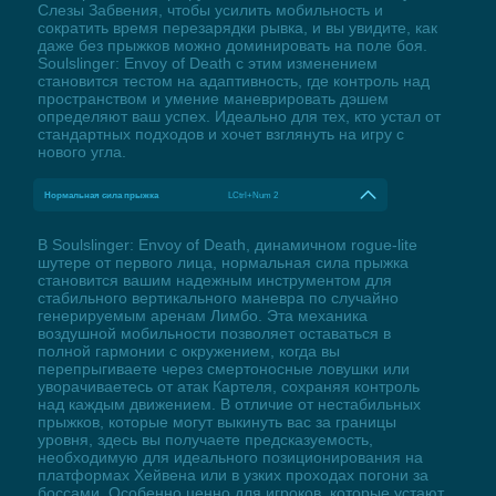
Слезы Забвения, чтобы усилить мобильность и
сократить время перезарядки рывка, и вы увидите, как
даже без прыжков можно доминировать на поле боя.
Soulslinger: Envoy of Death с этим изменением
становится тестом на адаптивность, где контроль над
пространством и умение маневрировать дэшем
определяют ваш успех. Идеально для тех, кто устал от
стандартных подходов и хочет взглянуть на игру с
нового угла.
Нормальная сила прыжка
LCtrl+Num 2
В Soulslinger: Envoy of Death, динамичном rogue-lite
шутере от первого лица, нормальная сила прыжка
становится вашим надежным инструментом для
стабильного вертикального маневра по случайно
генерируемым аренам Лимбо. Эта механика
воздушной мобильности позволяет оставаться в
полной гармонии с окружением, когда вы
перепрыгиваете через смертоносные ловушки или
уворачиваетесь от атак Картеля, сохраняя контроль
над каждым движением. В отличие от нестабильных
прыжков, которые могут выкинуть вас за границы
уровня, здесь вы получаете предсказуемость,
необходимую для идеального позиционирования на
платформах Хейвена или в узких проходах погони за
боссами. Особенно ценно для игроков, которые устают