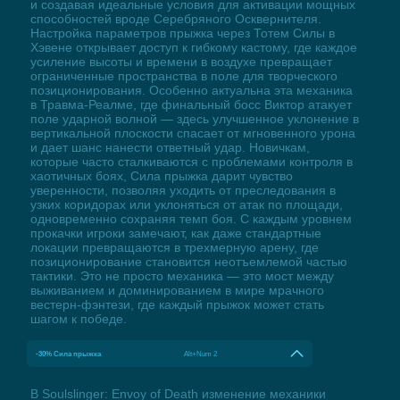
и создавая идеальные условия для активации мощных
способностей вроде Серебряного Осквернителя.
Настройка параметров прыжка через Тотем Силы в
Хэвене открывает доступ к гибкому кастому, где каждое
усиление высоты и времени в воздухе превращает
ограниченные пространства в поле для творческого
позиционирования. Особенно актуальна эта механика
в Травма-Реалме, где финальный босс Виктор атакует
поле ударной волной — здесь улучшенное уклонение в
вертикальной плоскости спасает от мгновенного урона
и дает шанс нанести ответный удар. Новичкам,
которые часто сталкиваются с проблемами контроля в
хаотичных боях, Сила прыжка дарит чувство
уверенности, позволяя уходить от преследования в
узких коридорах или уклоняться от атак по площади,
одновременно сохраняя темп боя. С каждым уровнем
прокачки игроки замечают, как даже стандартные
локации превращаются в трехмерную арену, где
позиционирование становится неотъемлемой частью
тактики. Это не просто механика — это мост между
выживанием и доминированием в мире мрачного
вестерн-фэнтези, где каждый прыжок может стать
шагом к победе.
-30% Сила прыжка
Alt+Num 2
В Soulslinger: Envoy of Death изменение механики