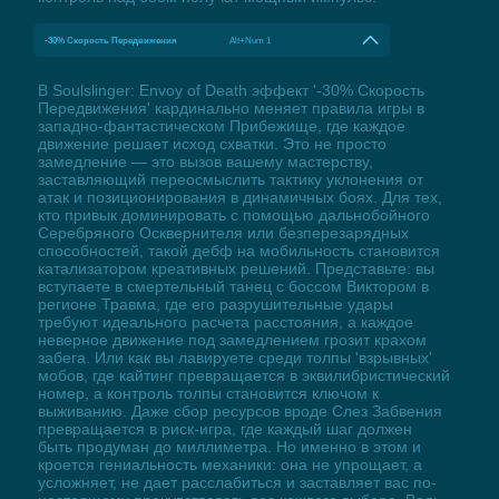
-30% Скорость Передвижения
Alt+Num 1
В Soulslinger: Envoy of Death эффект '-30% Скорость
Передвижения' кардинально меняет правила игры в
западно-фантастическом Прибежище, где каждое
движение решает исход схватки. Это не просто
замедление — это вызов вашему мастерству,
заставляющий переосмыслить тактику уклонения от
атак и позиционирования в динамичных боях. Для тех,
кто привык доминировать с помощью дальнобойного
Серебряного Осквернителя или безперезарядных
способностей, такой дебф на мобильность становится
катализатором креативных решений. Представьте: вы
вступаете в смертельный танец с боссом Виктором в
регионе Травма, где его разрушительные удары
требуют идеального расчета расстояния, а каждое
неверное движение под замедлением грозит крахом
забега. Или как вы лавируете среди толпы 'взрывных'
мобов, где кайтинг превращается в эквилибристический
номер, а контроль толпы становится ключом к
выживанию. Даже сбор ресурсов вроде Слез Забвения
превращается в риск-игра, где каждый шаг должен
быть продуман до миллиметра. Но именно в этом и
кроется гениальность механики: она не упрощает, а
усложняет, не дает расслабиться и заставляет вас по-