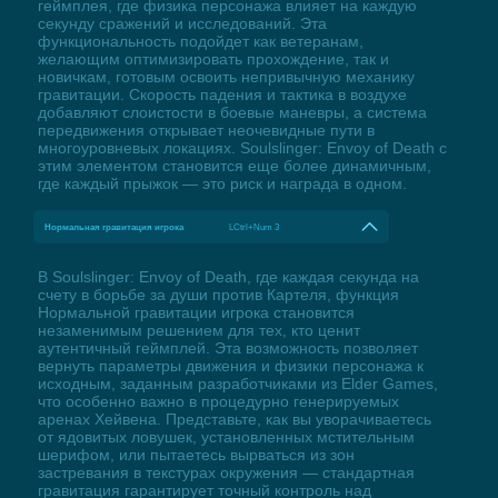
геймплея, где физика персонажа влияет на каждую
секунду сражений и исследований. Эта
функциональность подойдет как ветеранам,
желающим оптимизировать прохождение, так и
новичкам, готовым освоить непривычную механику
гравитации. Скорость падения и тактика в воздухе
добавляют слоистости в боевые маневры, а система
передвижения открывает неочевидные пути в
многоуровневых локациях. Soulslinger: Envoy of Death с
этим элементом становится еще более динамичным,
где каждый прыжок — это риск и награда в одном.
Нормальная гравитация игрока
LCtrl+Num 3
В Soulslinger: Envoy of Death, где каждая секунда на
счету в борьбе за души против Картеля, функция
Нормальной гравитации игрока становится
незаменимым решением для тех, кто ценит
аутентичный геймплей. Эта возможность позволяет
вернуть параметры движения и физики персонажа к
исходным, заданным разработчиками из Elder Games,
что особенно важно в процедурно генерируемых
аренах Хейвена. Представьте, как вы уворачиваетесь
от ядовитых ловушек, установленных мстительным
шерифом, или пытаетесь вырваться из зон
застревания в текстурах окружения — стандартная
гравитация гарантирует точный контроль над