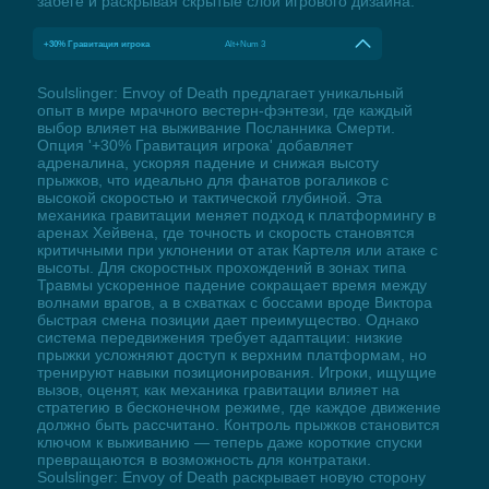
забеге и раскрывая скрытые слои игрового дизайна.
+30% Гравитация игрока
Alt+Num 3
Soulslinger: Envoy of Death предлагает уникальный
опыт в мире мрачного вестерн-фэнтези, где каждый
выбор влияет на выживание Посланника Смерти.
Опция '+30% Гравитация игрока' добавляет
адреналина, ускоряя падение и снижая высоту
прыжков, что идеально для фанатов рогаликов с
высокой скоростью и тактической глубиной. Эта
механика гравитации меняет подход к платформингу в
аренах Хейвена, где точность и скорость становятся
критичными при уклонении от атак Картеля или атаке с
высоты. Для скоростных прохождений в зонах типа
Травмы ускоренное падение сокращает время между
волнами врагов, а в схватках с боссами вроде Виктора
быстрая смена позиции дает преимущество. Однако
система передвижения требует адаптации: низкие
прыжки усложняют доступ к верхним платформам, но
тренируют навыки позиционирования. Игроки, ищущие
вызов, оценят, как механика гравитации влияет на
стратегию в бесконечном режиме, где каждое движение
должно быть рассчитано. Контроль прыжков становится
ключом к выживанию — теперь даже короткие спуски
превращаются в возможность для контратаки.
Soulslinger: Envoy of Death раскрывает новую сторону