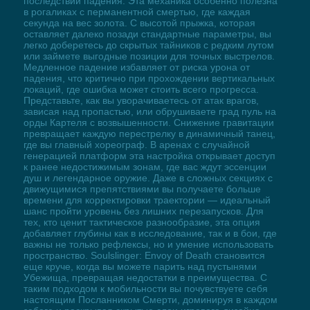
последствий падения. Эта механика особенно полезна
в рогаликах с перманентной смертью, где каждая
секунда на вес золота. С высотой прыжка, которая
оставляет далеко позади стандартные параметры, вы
легко доберетесь до скрытых тайников с редким лутом
или займете выгодные позиции для точных выстрелов.
Медленное падение избавляет от риска урона от
падения, что критично при прохождении вертикальных
локаций, где ошибка может стоить всего прогресса.
Представьте, как вы уворачиваетесь от атак врагов,
зависая над пропастью, или обрушиваете град пуль на
орды Картеля с возвышенности. Снижение гравитации
превращает каждую перестрелку в динамичный танец,
где вы главный хореограф. В аренах с случайной
генерацией платформ эта настройка открывает доступ
к ранее недостижимым зонам, где вас ждут эссенции
душ и легендарное оружие. Даже в сложных секциях с
движущимися препятствиями вы получаете больше
времени для корректировки траектории — идеальный
шанс пройти уровень без лишних перезапусков. Для
тех, кто ценит тактическое разнообразие, эта опция
добавляет глубины как в исследование, так и в бои, где
важны не только рефлексы, но и умение использовать
пространство. Soulslinger: Envoy of Death становится
еще круче, когда вы можете парить над пустынями
Убежища, превращая недостатки в преимущества. С
таким подходом к мобильности вы почувствуете себя
настоящим Посланником Смерти, доминируя в каждом