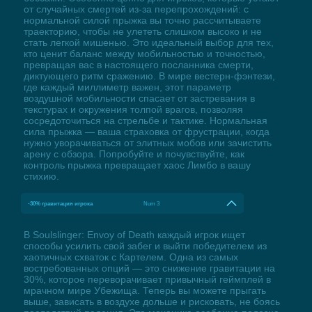
от случайных смертей из-за перепрохождений: с
нормальной силой прыжка вы точно рассчитываете
траекторию, чтобы не улететь слишком высоко и не
стать легкой мишенью. Это идеальный выбор для тех,
кто ценит баланс между мобильностью и точностью,
превращая вас в настоящего посланника смерти,
диктующего ритм сражению. В мире вестерн-фэнтези,
где каждый миллиметр важен, этот параметр
воздушной мобильности спасает от застревания в
текстурах и окружения толпой врагов, позволяя
сосредоточиться на стрельбе и тактике. Нормальная
сила прыжка — ваша страховка от фрустрации, когда
нужно уворачиваться от элитных мобов или зачистить
арену с обзора. Попробуйте и почувствуйте, как
контроль прыжка превращает хаос Лимбо в вашу
стихию.
-30% гравитация игрока
Num 3
В Soulslinger: Envoy of Death каждый игрок ищет
способы усилить свой забег и выйти победителем из
хаотичных схваток с Картелем. Одна из самых
востребованных опций — это снижение гравитации на
30%, которое переворачивает привычный геймплей в
мрачном мире Убежища. Теперь вы можете прыгать
выше, зависать в воздухе дольше и рисковать, не боясь