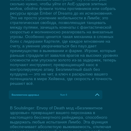
сколько нужно, чтобы уйти от AoE-ударов элитных
мобов, обойти фланги толпы противников или собрать
ресурсы вроде Ember of Dreams до их исчезновения.
Это не просто усиление мобильности в Лимбе; это
стратегическая свобода, позволяющая танцевать
между пулями, зачищать комнаты с фантастической
скоростью и молниеносно реагировать на внезапные
угрозы. Особенно ценится такая механика в сложных
боях с лидерами Картеля, где каждое мгновение на
счету, а умение уворачиваться без пауз дает
преимущество в выживании и фарме. Игроки, которые
раньше страдали от завалов врагов на высоких уровнях
сложности или упускали золото из-за задержек, теперь
получают инструмент, превращающий хаос в
контролируемую атаку. Безлимитный dash без
кулдауна — это не чит, а ключ к раскрытию вашего
потенциала в мире Хейвена, где скорость и точность
решают всё.
Безлимитное здоровье
Num 6
В Soulslinger: Envoy of Death мод «Безлимитное
здоровье» превращает вашего персонажа в
настоящего бессмертного рейнджера, способного
выдержать любые испытания Лимбо. Эта функция
обеспечивает абсолютную выживаемость, отключая