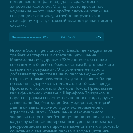
в мире вестерн-фэнтези, где вы сражаетесь с
загробным картелем. Это не просто временное
улучшение — это шанс пройти сложные этапы, не
возвращаясь к началу, и глубже погрузиться в
атмосферу игры, где каждый выстрел решает исход
схватки.
Максимальное здоровье +33%
LCtrl+Num 6
Играя в Soulslinger: Envoy of Death, где каждый забег
требует мастерства и стратегии, улучшение
Максимальное здоровье +33% становится вашим
союзником в борьбе с безжалостным Картелем и его
коварными ловушками. Это усиление не просто
добавляет прочности вашему персонажу — оно
открывает новые возможности для танкового билда,
позволяя выдерживать шквал атак от боссов вроде
Проклятого Короля или Виктора Нокса. Представьте,
как в финальной схватке с Шерифом-Призраком в
царстве Травмы вы остаетесь на ногах, когда другие
давно пали бы, благодаря бусту здоровья, который
дает вам запас прочности для экспериментов с
агрессивной игрой. Увеличение максимального
здоровья на треть особенно ценно на ранних этапах,
когда случайно сгенерированные уровни и нехватка
ресурсов заставляют дрожать даже опытных игроков. В
сочетании с защитными перками вроде щитов или