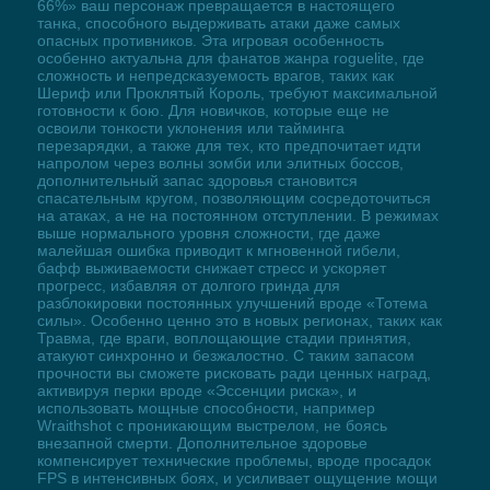
66%» ваш персонаж превращается в настоящего
танка, способного выдерживать атаки даже самых
опасных противников. Эта игровая особенность
особенно актуальна для фанатов жанра roguelite, где
сложность и непредсказуемость врагов, таких как
Шериф или Проклятый Король, требуют максимальной
готовности к бою. Для новичков, которые еще не
освоили тонкости уклонения или тайминга
перезарядки, а также для тех, кто предпочитает идти
напролом через волны зомби или элитных боссов,
дополнительный запас здоровья становится
спасательным кругом, позволяющим сосредоточиться
на атаках, а не на постоянном отступлении. В режимах
выше нормального уровня сложности, где даже
малейшая ошибка приводит к мгновенной гибели,
бафф выживаемости снижает стресс и ускоряет
прогресс, избавляя от долгого гринда для
разблокировки постоянных улучшений вроде «Тотема
силы». Особенно ценно это в новых регионах, таких как
Травма, где враги, воплощающие стадии принятия,
атакуют синхронно и безжалостно. С таким запасом
прочности вы сможете рисковать ради ценных наград,
активируя перки вроде «Эссенции риска», и
использовать мощные способности, например
Wraithshot с проникающим выстрелом, не боясь
внезапной смерти. Дополнительное здоровье
компенсирует технические проблемы, вроде просадок
FPS в интенсивных боях, и усиливает ощущение мощи