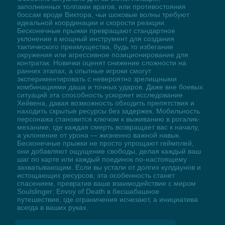
заполненных толпами врагов, или противостояния
боссам вроде Виктора, чьи шоковые волны требуют
идеальной координации и скорости реакции.
Бесконечные прыжки превращают стандартное
уклонение в мощный инструмент для создания
тактического преимущества, будь то избегание
окружения или агрессивное позиционирование для
контратак. Новички оценят снижение сложности на
ранних этапах, а опытные игроки смогут
экспериментировать с невероятно зрелищными
комбинациями даша и точных ударов. Даже вне боевых
ситуаций эта способность ускоряет исследование
Хейвена, давая возможность обходить препятствия и
находить скрытые ресурсы без задержек. Мобильность
персонажа становится ключом к выживанию в рогалик-
механике, где каждая смерть возвращает вас к началу,
а уклонение от урона — жизненно важной навык.
Бесконечные прыжки не просто упрощают геймплей,
они добавляют ощущение свободы, делая каждый ваш
шаг по карте или каждый поединок по-настоящему
захватывающим. Если вы устали от долгих кулдаунов и
истощающих ресурсов, эта особенность станет
спасением, превратив ваше взаимодействие с миром
Soulslinger: Envoy of Death в бесшабашное
путешествие, где ограничения исчезают, а инициатива
всегда в ваших руках.