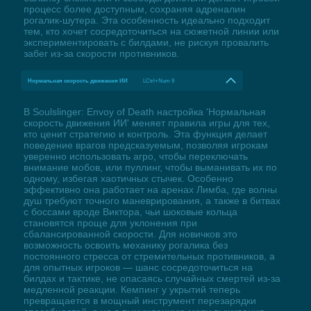
процесс более доступным, сохраняя адреналин
рогалик-шутера. Эта особенность идеально подходит
тем, кто хочет сосредоточиться на сюжетной линии или
экспериментировать с билдами, не рискуя провалить
забег из-за скорости противников.
Нормальная скорость движения ИИ
LCtrl+Num 9
В Soulslinger: Envoy of Death настройка 'Нормальная
скорость движения ИИ' меняет правила игры для тех,
кто ценит стратегию и контроль. Эта функция делает
поведение врагов предсказуемым, позволяя игрокам
уверенно использовать агро, чтобы переключать
внимание мобов, или пуллинг, чтобы выманивать их по
одному, избегая хаотичных стычек. Особенно
эффективно она работает на аренах Лимба, где волны
душ требуют точного маневрирования, а также в битвах
с боссами вроде Виктора, чьи шоковые кольца
становятся проще для уклонения при
сбалансированной скорости. Для новичков это
возможность освоить механику рогалика без
постоянного стресса от стремительных противников, а
для опытных игроков — шанс сосредоточиться на
билдах и тактике, не опасаясь случайных смертей из-за
медленной реакции. Кемпинг у укрытий теперь
превращается в мощный инструмент перезарядки