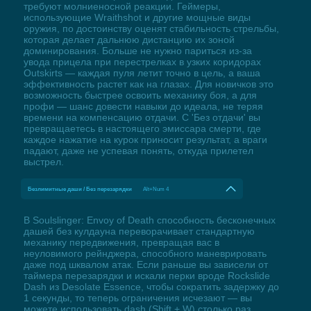
требуют молниеносной реакции. Геймеры,
использующие Wraithshot и другие мощные виды
оружия, по достоинству оценят стабильность стрельбы,
которая делает дальнюю дистанцию их зоной
доминирования. Больше не нужно париться из-за
увода прицела при перестрелках в узких коридорах
Outskirts — каждая пуля летит точно в цель, а ваша
эффективность растет как на глазах. Для новичков это
возможность быстрее освоить механику боя, а для
профи — шанс довести навыки до идеала, не теряя
времени на компенсацию отдачи. С 'Без отдачи' вы
превращаетесь в настоящего эмиссара смерти, где
каждое нажатие на курок приносит результат, а враги
падают, даже не успевая понять, откуда прилетел
выстрел.
Безлимитные даши / Без перезарядки
Alt+Num 4
В Soulslinger: Envoy of Death способность бесконечных
дашей без кулдауна переворачивает стандартную
механику передвижения, превращая вас в
неуловимого рейнджера, способного маневрировать
даже под шквалом атак. Если раньше вы зависели от
таймера перезарядки и искали перки вроде Rockslide
Dash из Desolate Essence, чтобы сократить задержку до
1 секунды, то теперь ограничения исчезают — вы
можете использовать dash (Shift + W) столько раз,