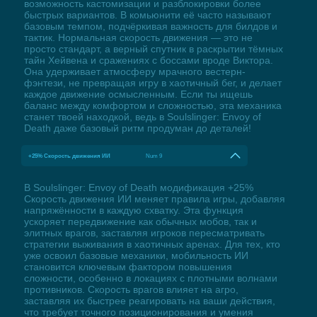
возможность кастомизации и разблокировки более
быстрых вариантов. В комьюнити её часто называют
базовым темпом, подчёркивая важность для билдов и
тактик. Нормальная скорость движения — это не
просто стандарт, а верный спутник в раскрытии тёмных
тайн Хейвена и сражениях с боссами вроде Виктора.
Она удерживает атмосферу мрачного вестерн-
фэнтези, не превращая игру в хаотичный бег, и делает
каждое движение осмысленным. Если ты ищешь
баланс между комфортом и сложностью, эта механика
станет твоей находкой, ведь в Soulslinger: Envoy of
Death даже базовый ритм продуман до деталей!
+25% Скорость движения ИИ
Num 9
В Soulslinger: Envoy of Death модификация +25%
Скорость движения ИИ меняет правила игры, добавляя
напряжённости в каждую схватку. Эта функция
ускоряет передвижение как обычных мобов, так и
элитных врагов, заставляя игроков пересматривать
стратегии выживания в хаотичных аренах. Для тех, кто
уже освоил базовые механики, мобильность ИИ
становится ключевым фактором повышения
сложности, особенно в локациях с плотными волнами
противников. Скорость врагов влияет на агро,
заставляя их быстрее реагировать на ваши действия,
что требует точного позиционирования и умения