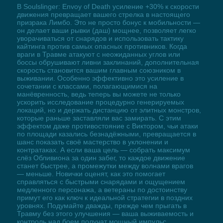
В Soulslinger: Envoy of Death усиление +30% к скорости
движения превращает вашего стрелка в настоящего
призрака Лимбо. Это не просто бонус к мобильности —
он делает ваши рывки (даш) мощнее, позволяет легко
уворачиваться от снарядов и использовать тактику
кайтинга против самых опасных противников. Когда
враги в Травме атакуют с неожиданных углов или
боссы обрушивают ливни заклинаний, дополнительная
скорость становится вашим главным союзником в
выживании. Особенно эффективно это усиление в
сочетании с классами, полагающимися на
манёвренность, ведь теперь вы можете не только
ускорить исследование процедурно генерируемых
локаций, но и держать дистанцию от элитных монстров,
которые раньше заставляли вас замирать. С этим
эффектом даже противостояние с Виктором, чьи атаки
по площади казались безнадёжными, превращается в
шанс показать своё мастерство в уклонении и
контратаках. А если ваша цель — собрать максимум
слёз Обливиона за один забег, то каждое движение
станет быстрее, а промежутки между волнами врагов
— меньше. Новички оценят, как это помогает
справляться с быстрыми снарядами и ощущением
медленного персонажа, а ветераны по достоинству
примут его как ключ к идеальной стратегии в поздних
уровнях. Подумайте дважды, прежде чем прыгать в
Травму без этого улучшения — ваша выживаемость и
контроль над боем получат мощный импульс.