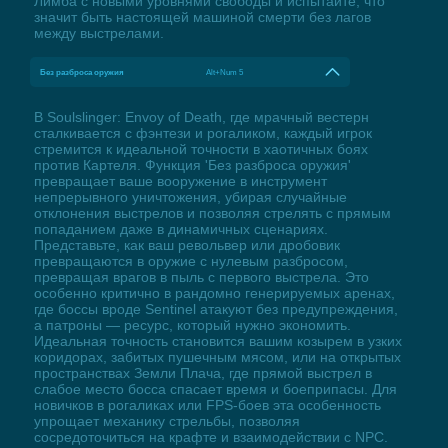
Лимба с новыми уровнями свободы и испытайте, что
значит быть настоящей машиной смерти без лагов
между выстрелами.
Без разброса оружия
Alt+Num 5
В Soulslinger: Envoy of Death, где мрачный вестерн
сталкивается с фэнтези и рогаликом, каждый игрок
стремится к идеальной точности в хаотичных боях
против Картеля. Функция 'Без разброса оружия'
превращает ваше вооружение в инструмент
непрерывного уничтожения, убирая случайные
отклонения выстрелов и позволяя стрелять с прямым
попаданием даже в динамичных сценариях.
Представьте, как ваш револьвер или дробовик
превращаются в оружие с нулевым разбросом,
превращая врагов в пыль с первого выстрела. Это
особенно критично в рандомно генерируемых аренах,
где боссы вроде Sentinel атакуют без предупреждения,
а патроны — ресурс, который нужно экономить.
Идеальная точность становится вашим козырем в узких
коридорах, забитых пушечным мясом, или на открытых
пространствах Земли Плача, где прямой выстрел в
слабое место босса спасает время и боеприпасы. Для
новичков в рогаликах или FPS-боев эта особенность
упрощает механику стрельбы, позволяя
сосредоточиться на крафте и взаимодействии с NPC.