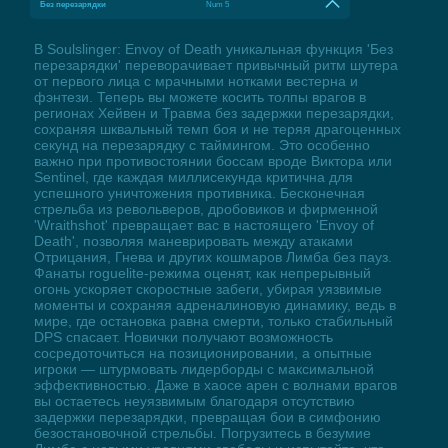
Без перезарядки
Num 5
В Soulslinger: Envoy of Death уникальная функция 'Без
перезарядки' переворачивает привычный ритм шутера
от первого лица с мрачными нотками вестерна и
фэнтези. Теперь вы можете косить толпы врагов в
регионах Хейвен и Травма без задержки перезарядки,
сохраняя шквальный темп боя и не теряя драгоценных
секунд на перезарядку с таймингом. Это особенно
важно при противостоянии боссам вроде Виктора или
Sentinel, где каждая миллисекунда критична для
успешного уничтожения противника. Бесконечная
стрельба из револьверов, дробовиков и фирменной
'Wraithshot' превращает вас в настоящего 'Envoy of
Death', позволяя маневрировать между атаками
Отрицания, Гнева и других кошмаров Лимба без пауз.
Фанаты roguelite-режима оценят, как непрерывный
огонь ускоряет скоростные забеги, убирая уязвимые
моменты и сохраняя адреналиновую динамику, ведь в
мире, где остановка равна смерти, только стабильный
DPS спасает. Новички получают возможность
сосредоточиться на позиционировании, а опытные
игроки — штурмовать лидерборды с максимальной
эффективностью. Даже в хаосе арен с волнами врагов
вы остаетесь неуязвимым благодаря отсутствию
задержки перезарядки, превращая бои в симфонию
безостановочной стрельбы. Погрузитесь в безумие