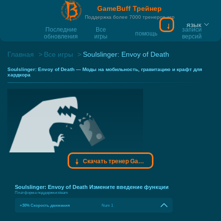
GameBuff Трейнер
Поддержка более 7000 тренеров игр
язык
Скачать тренер
Последние
Все
записи
помощь
обновления
игры
версий
Главная
Все игры
Soulslinger: Envoy of Death
Soulslinger: Envoy of Death — Моды на мобильность, гравитацию и крафт для
хардкора
Скачать тренер Gamebuff
Soulslinger: Envoy of Death Измените введение функции
Платформа поддержки:
steam
+30% Скорость движения
Num 1