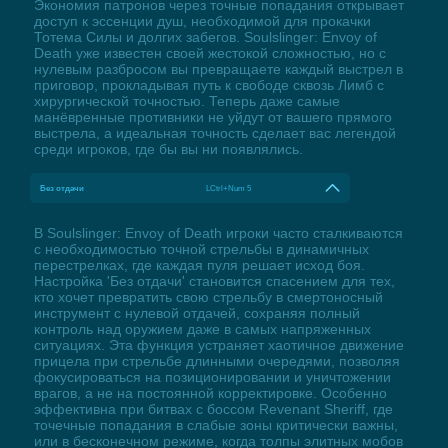
Экономия патронов через точные попадания открывает
доступ к эссенции душ, необходимой для прокачки
Тотема Силы и долгих забегов. Soulslinger: Envoy of
Death уже известен своей жестокой сложностью, но с
нулевым разбросом вы превращаете каждый выстрел в
приговор, прокладывая путь к свободе сквозь Лимб с
хирургической точностью. Теперь даже самые
манёвренные противники не уйдут от вашего прямого
выстрела, а идеальная точность сделает вас легендой
среди игроков, где бы вы ни появлялись.
Без отдачи
LCtrl+Num 5
В Soulslinger: Envoy of Death игроки часто сталкиваются
с необходимостью точной стрельбы в динамичных
перестрелках, где каждая пуля решает исход боя.
Настройка 'Без отдачи' становится спасением для тех,
кто хочет превратить свою стрельбу в смертоносный
инструмент с нулевой отдачей, сохраняя полный
контроль над оружием даже в самых напряженных
ситуациях. Эта функция устраняет хаотичное движение
прицела при стрельбе длинными очередями, позволяя
фокусироваться на позиционировании и уничтожении
врагов, а не на постоянной корректировке. Особенно
эффективна при битвах с боссом Revenant Sheriff, где
точечные попадания в слабые зоны критически важны,
или в бесконечном режиме, когда толпы элитных мобов