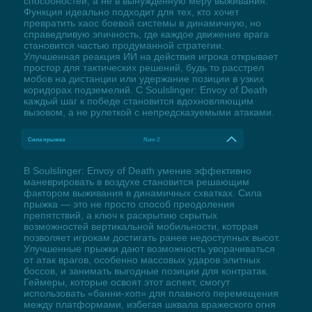
способностей, а не в вынужденную меру выживания.
Функция идеально подходит для тех, кто хочет
превратить хаос боевой системы в динамичную, но
справедливую эпичность, где каждое движение врага
становится частью продуманной стратегии.
Улучшенная реакция ИИ на действия игрока открывает
простор для тактических решений, будь то расстрел
мобов на дистанции или удержание позиции в узких
коридорах подземелий. С Soulslinger: Envoy of Death
каждый шаг к победе становится вдохновляющим
вызовом, а не рулеткой с непредсказуемыми атаками.
Сила прыжка
Num 2
В Soulslinger: Envoy of Death умение эффективно
маневрировать в воздухе становится решающим
фактором выживания в динамичных схватках. Сила
прыжка — это не просто способ преодоления
препятствий, а ключ к раскрытию скрытых
возможностей вертикальной мобильности, которая
позволяет игрокам достигать ранее недоступных высот.
Улучшенные прыжки дают возможность уворачиваться
от атак врагов, особенно массовых ударов элитных
боссов, и занимать выгодные позиции для контратак.
Геймеры, которые освоят этот аспект, смогут
использовать «банни-хоп» для плавного перемещения
между платформами, избегая шквала вражеского огня