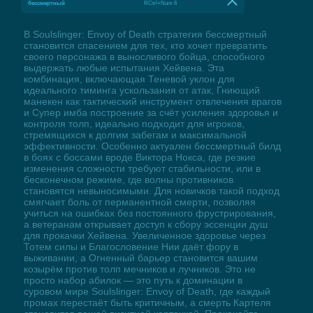
бессмертный
RCtrl+Num 6
В Soulslinger: Envoy of Death стратегия бессмертный
становится спасением для тех, кто хочет превратить
своего персонажа в выносливого бойца, способного
выдержать любые испытания Хейвена. Эта
комбинация, включающая Теневой уклон для
идеального тиминга ускользания от атак, Гниющий
манекен как тактический инструмент отвлечения врагов
и Супер имба построение за счёт усиления здоровья и
контроля толп, идеально подходит для игроков,
стремящихся к долгим забегам и максимальной
эффективности. Особенно актуален бессмертный билд
в боях с боссами вроде Виктора Нокса, где резкие
изменения сложности требуют стабильности, или в
бесконечном режиме, где волны противников
становятся невыносимыми. Для новичков такой подход
смягчает боль от перманентной смерти, позволяя
учиться на ошибках без постоянного фрустрирования,
а ветеранам открывает доступ к сбору эссенции душ
для прокачки Хейвена. Увеличенное здоровье через
Тотем силы и Благословение Нии даёт фору в
выживании, а Огненный барьер становится вашим
козырём против толп мечников и лучников. Это не
просто набор абилок — это путь к доминации в
суровом мире Soulslinger: Envoy of Death, где каждый
промах перестаёт быть критичным, а смерть Картеля