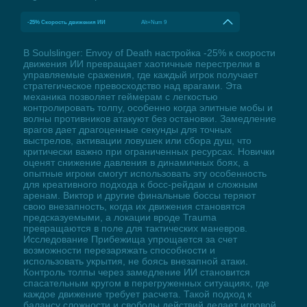
-25% Скорость движения ИИ
Alt+Num 9
В Soulslinger: Envoy of Death настройка -25% к скорости
движения ИИ превращает хаотичные перестрелки в
управляемые сражения, где каждый игрок получает
стратегическое превосходство над врагами. Эта
механика позволяет геймерам с легкостью
контролировать толпу, особенно когда элитные мобы и
волны противников атакуют без остановки. Замедление
врагов дает драгоценные секунды для точных
выстрелов, активации ловушек или сбора душ, что
критически важно при ограниченных ресурсах. Новички
оценят снижение давления в динамичных боях, а
опытные игроки смогут использовать эту особенность
для креативного подхода к босс-рейдам и сложным
аренам. Виктор и другие финальные боссы теряют
свою внезапность, когда их движения становятся
предсказуемыми, а локации вроде Trauma
превращаются в поле для тактических маневров.
Исследование Прибежища упрощается за счет
возможности перезаряжать способности и
использовать укрытия, не боясь внезапной атаки.
Контроль толпы через замедление ИИ становится
спасательным кругом в перегруженных ситуациях, где
каждое движение требует расчета. Такой подход к
балансу сложности и свободы действий делает игровой