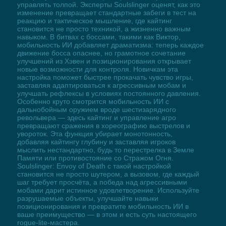
управлять толпой. Эксперты Soulslinger оценят, как это
изменение превращает стандартные забеги в тест на
реакцию и тактическое мышление, где кайтинг
становится не просто техникой, а жизненно важным
навыком. В битвах с боссами, такими как Виктор,
мобильность ИИ добавляет драматизма: теперь каждое
движение босса опаснее, но грамотное сочетание
улучшений из Хэвен и позиционирования открывает
новые возможности для контроля. Новичкам эта
настройка поможет быстрее прокачать чувство игры,
заставляя адаптироваться к агрессивным мобам и
улучшать рефлексы в условиях постоянного давления.
Особенно круто смотрится мобильность ИИ с
дальнобойным оружием вроде шестизарядного
револьвера — здесь кайтинг и управление агро
превращают сражения в хореографию выстрелов и
увороток. Эта функция убирает монотонность,
добавляя кайтингу глубину и заставляя игроков
мыслить нестандартно, будь то перестрелка в Земле
Памяти или противостояние со Стражом Огня.
Soulslinger: Envoy of Death с такой настройкой
становится не просто шутером, а вызовом, где каждый
шаг требует просчёта, а победа над агрессивными
мобами дарит истинное удовлетворение. Используйте
разрушаемые объекты, улучшайте навыки
позиционирования и превратите мобильность ИИ в
ваше преимущество — в этом и есть суть настоящего
rogue-lite-мастера.