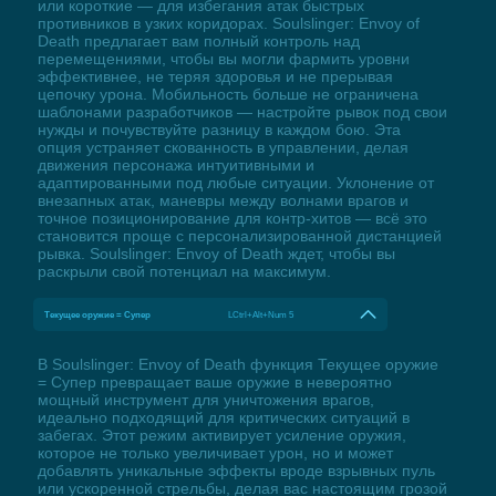
или короткие — для избегания атак быстрых
противников в узких коридорах. Soulslinger: Envoy of
Death предлагает вам полный контроль над
перемещениями, чтобы вы могли фармить уровни
эффективнее, не теряя здоровья и не прерывая
цепочку урона. Мобильность больше не ограничена
шаблонами разработчиков — настройте рывок под свои
нужды и почувствуйте разницу в каждом бою. Эта
опция устраняет скованность в управлении, делая
движения персонажа интуитивными и
адаптированными под любые ситуации. Уклонение от
внезапных атак, маневры между волнами врагов и
точное позиционирование для контр-хитов — всё это
становится проще с персонализированной дистанцией
рывка. Soulslinger: Envoy of Death ждет, чтобы вы
раскрыли свой потенциал на максимум.
Текущее оружие = Супер
LCtrl+Alt+Num 5
В Soulslinger: Envoy of Death функция Текущее оружие
= Супер превращает ваше оружие в невероятно
мощный инструмент для уничтожения врагов,
идеально подходящий для критических ситуаций в
забегах. Этот режим активирует усиление оружия,
которое не только увеличивает урон, но и может
добавлять уникальные эффекты вроде взрывных пуль
или ускоренной стрельбы, делая вас настоящим грозой