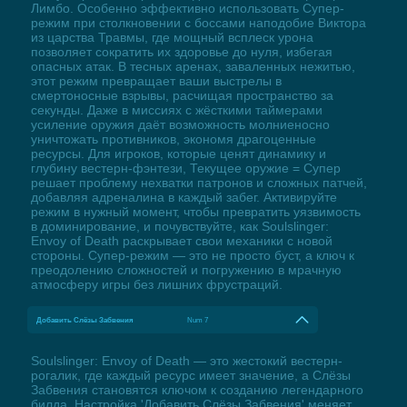
Лимбо. Особенно эффективно использовать Супер-
режим при столкновении с боссами наподобие Виктора
из царства Травмы, где мощный всплеск урона
позволяет сократить их здоровье до нуля, избегая
опасных атак. В тесных аренах, заваленных нежитью,
этот режим превращает ваши выстрелы в
смертоносные взрывы, расчищая пространство за
секунды. Даже в миссиях с жёсткими таймерами
усиление оружия даёт возможность молниеносно
уничтожать противников, экономя драгоценные
ресурсы. Для игроков, которые ценят динамику и
глубину вестерн-фэнтези, Текущее оружие = Супер
решает проблему нехватки патронов и сложных патчей,
добавляя адреналина в каждый забег. Активируйте
режим в нужный момент, чтобы превратить уязвимость
в доминирование, и почувствуйте, как Soulslinger:
Envoy of Death раскрывает свои механики с новой
стороны. Супер-режим — это не просто буст, а ключ к
преодолению сложностей и погружению в мрачную
атмосферу игры без лишних фрустраций.
Добавить Слёзы Забвения
Num 7
Soulslinger: Envoy of Death — это жестокий вестерн-
рогалик, где каждый ресурс имеет значение, а Слёзы
Забвения становятся ключом к созданию легендарного
билда. Настройка 'Добавить Слёзы Забвения' меняет