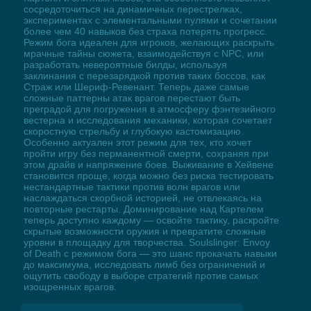
сосредоточиться на динамичных перестрелках,
экспериментах с элементальными пулями и сочетании
более чем 40 навыков без страха потерять прогресс.
Режим бога идеален для игроков, желающих раскрыть
мрачные тайны сюжета, взаимодействуя с NPC, или
разработать невероятные билды, используя
заклинания с перезарядкой против таких боссов, как
Страж или Шериф-Ревенант. Теперь даже самые
сложные паттерны атак врагов перестают быть
преградой для погружения в атмосферу фэнтезийного
вестерна и исследования механики, которая сочетает
скоростную стрельбу и глубокую кастомизацию.
Особенно актуален этот режим для тех, кто хочет
пройти игру без перманентной смерти, сохраняя при
этом драйв и напряжение боев. Выживание в Хейвене
становится проще, когда можно без риска тестировать
нестандартные тактики против волн врагов или
наслаждаться скорбной историей, не отвлекаясь на
повторные рестарты. Доминирование над Картелем
теперь доступно каждому — освойте тактику, раскройте
скрытые возможности оружия и превратите сложные
уровни в площадку для творчества. Soulslinger: Envoy
of Death с режимом бога — это шанс прокачать навыки
до максимума, исследовать лимб без ограничений и
ощутить свободу в выборе стратегий против самых
изощренных врагов.