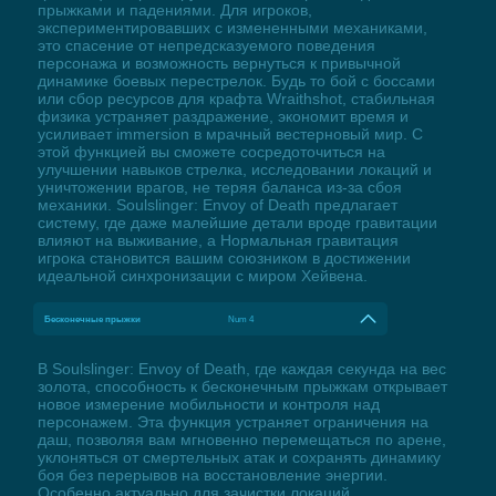
прыжками и падениями. Для игроков,
экспериментировавших с измененными механиками,
это спасение от непредсказуемого поведения
персонажа и возможность вернуться к привычной
динамике боевых перестрелок. Будь то бой с боссами
или сбор ресурсов для крафта Wraithshot, стабильная
физика устраняет раздражение, экономит время и
усиливает immersion в мрачный вестерновый мир. С
этой функцией вы сможете сосредоточиться на
улучшении навыков стрелка, исследовании локаций и
уничтожении врагов, не теряя баланса из-за сбоя
механики. Soulslinger: Envoy of Death предлагает
систему, где даже малейшие детали вроде гравитации
влияют на выживание, а Нормальная гравитация
игрока становится вашим союзником в достижении
идеальной синхронизации с миром Хейвена.
Бесконечные прыжки
Num 4
В Soulslinger: Envoy of Death, где каждая секунда на вес
золота, способность к бесконечным прыжкам открывает
новое измерение мобильности и контроля над
персонажем. Эта функция устраняет ограничения на
даш, позволяя вам мгновенно перемещаться по арене,
уклоняться от смертельных атак и сохранять динамику
боя без перерывов на восстановление энергии.
Особенно актуально для зачистки локаций,