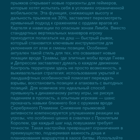
прыжков открывает новые горизонты для геймеров,
которые хотят испытать себя в условиях ограниченной
мобильности. Эта функция, снижающая высоту и
дальность прыжков на 30%, заставляет пересмотреть
привычный подход к сражениям с ордами врагов из
Картеля и навигации по опасным зонам Лимба. Вместо
стандартных вертикальных маневров игроку
приходится полагаться на дэш — быстрый рывок,
который становится ключевым инструментом для
уклонения от атак и смены позиции. Особенно
актуален такой стиль для тех, кто осваивает новые
локации вроде Травмы, где элитные мобы вроде Гнева
и Депрессии заставляют думать о каждом движении.
Контроль территории здесь не просто возможность, а
выживательная стратегия: использование укрытий и
ландшафтных особенностей помогает переждать
взрывы, восстановить позиции и атаковать с выгодных
позиций. Для новичков это идеальный способ
привыкнуть к динамичному ритму игры, не рискуя
падением в пропасть, а опытным игрокам — шанс
прокачать навыки ближнего боя с оружием вроде
Серебряного Пламени. Снижение прыжковой
активности компенсируется улучшением реакции на
угрозы, что особенно ценно в схватках с Проклятым
Королем, где каждый шаг над ловушками требует
точности. Такая настройка превращает ограничения в
преимущество, подчеркивая важность дэша и
планирования маршрутов в хаосе битвы. Используйте