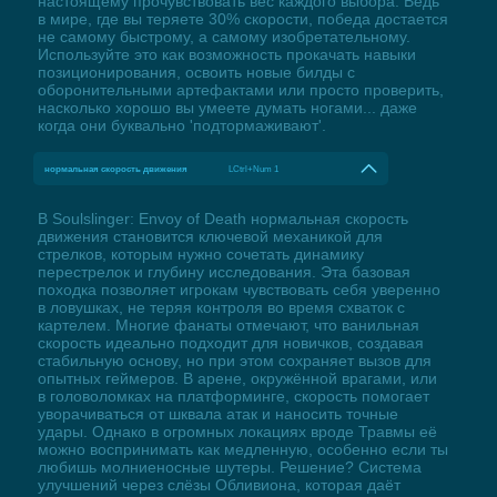
настоящему прочувствовать вес каждого выбора. Ведь
в мире, где вы теряете 30% скорости, победа достается
не самому быстрому, а самому изобретательному.
Используйте это как возможность прокачать навыки
позиционирования, освоить новые билды с
оборонительными артефактами или просто проверить,
насколько хорошо вы умеете думать ногами... даже
когда они буквально 'подтормаживают'.
нормальная скорость движения
LCtrl+Num 1
В Soulslinger: Envoy of Death нормальная скорость
движения становится ключевой механикой для
стрелков, которым нужно сочетать динамику
перестрелок и глубину исследования. Эта базовая
походка позволяет игрокам чувствовать себя уверенно
в ловушках, не теряя контроля во время схваток с
картелем. Многие фанаты отмечают, что ванильная
скорость идеально подходит для новичков, создавая
стабильную основу, но при этом сохраняет вызов для
опытных геймеров. В арене, окружённой врагами, или
в головоломках на платформинге, скорость помогает
уворачиваться от шквала атак и наносить точные
удары. Однако в огромных локациях вроде Травмы её
можно воспринимать как медленную, особенно если ты
любишь молниеносные шутеры. Решение? Система
улучшений через слёзы Обливиона, которая даёт