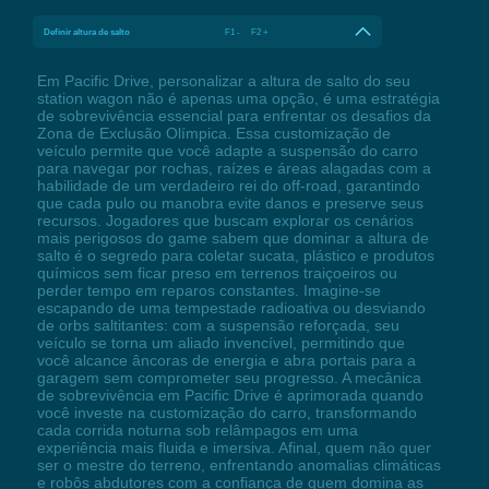
Definir altura de salto
F1 - F2 +
Em Pacific Drive, personalizar a altura de salto do seu
station wagon não é apenas uma opção, é uma estratégia
de sobrevivência essencial para enfrentar os desafios da
Zona de Exclusão Olímpica. Essa customização de
veículo permite que você adapte a suspensão do carro
para navegar por rochas, raízes e áreas alagadas com a
habilidade de um verdadeiro rei do off-road, garantindo
que cada pulo ou manobra evite danos e preserve seus
recursos. Jogadores que buscam explorar os cenários
mais perigosos do game sabem que dominar a altura de
salto é o segredo para coletar sucata, plástico e produtos
químicos sem ficar preso em terrenos traiçoeiros ou
perder tempo em reparos constantes. Imagine-se
escapando de uma tempestade radioativa ou desviando
de orbs saltitantes: com a suspensão reforçada, seu
veículo se torna um aliado invencível, permitindo que
você alcance âncoras de energia e abra portais para a
garagem sem comprometer seu progresso. A mecânica
de sobrevivência em Pacific Drive é aprimorada quando
você investe na customização do carro, transformando
cada corrida noturna sob relâmpagos em uma
experiência mais fluida e imersiva. Afinal, quem não quer
ser o mestre do terreno, enfrentando anomalias climáticas
e robôs abdutores com a confiança de quem domina as