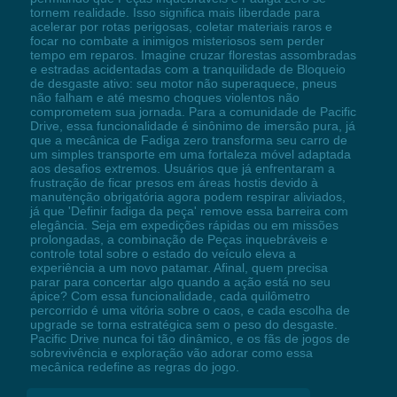
tornem realidade. Isso significa mais liberdade para
acelerar por rotas perigosas, coletar materiais raros e
focar no combate a inimigos misteriosos sem perder
tempo em reparos. Imagine cruzar florestas assombradas
e estradas acidentadas com a tranquilidade de Bloqueio
de desgaste ativo: seu motor não superaquece, pneus
não falham e até mesmo choques violentos não
comprometem sua jornada. Para a comunidade de Pacific
Drive, essa funcionalidade é sinônimo de imersão pura, já
que a mecânica de Fadiga zero transforma seu carro de
um simples transporte em uma fortaleza móvel adaptada
aos desafios extremos. Usuários que já enfrentaram a
frustração de ficar presos em áreas hostis devido à
manutenção obrigatória agora podem respirar aliviados,
já que 'Definir fadiga da peça' remove essa barreira com
elegância. Seja em expedições rápidas ou em missões
prolongadas, a combinação de Peças inquebráveis e
controle total sobre o estado do veículo eleva a
experiência a um novo patamar. Afinal, quem precisa
parar para concertar algo quando a ação está no seu
ápice? Com essa funcionalidade, cada quilômetro
percorrido é uma vitória sobre o caos, e cada escolha de
upgrade se torna estratégica sem o peso do desgaste.
Pacific Drive nunca foi tão dinâmico, e os fãs de jogos de
sobrevivência e exploração vão adorar como essa
mecânica redefine as regras do jogo.