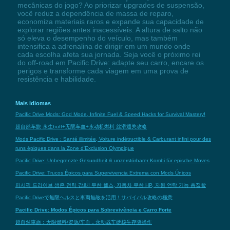
mecânicas do jogo? Ao priorizar upgrades de suspensão,
você reduz a dependência de massa de reparo,
economiza materiais raros e expande sua capacidade de
explorar regiões antes inacessíveis. A altura de salto não
só eleva o desempenho do veículo, mas também
intensifica a adrenalina de dirigir em um mundo onde
cada escolha afeta sua jornada. Seja você o próximo rei
do off-road em Pacific Drive: adapte seu carro, encare os
perigos e transforme cada viagem em uma prova de
resistência e habilidade.
Mais idiomas
Pacific Drive Mods: God Mode, Infinite Fuel & Speed Hacks for Survival Mastery!
超自然车旅 永生buff+无限车血+永动机燃料 丝滑通关攻略
Mods Pacific Drive : Santé illimitée, Voiture indétructible & Carburant infini pour des
runs épiques dans la Zone d'Exclusion Olympique
Pacific Drive: Unbegrenzte Gesundheit & unzerstörbarer Kombi für epische Moves
Pacific Drive: Trucos Épicos para Supervivencia Extrema con Mods Únicos
퍼시픽 드라이브 생존 전략 강화! 무한 헬스, 자동차 무한 HP, 자원 언락 기능 총집합
Pacific Driveで無限ヘルスと車両無敵を活用！サバイバル攻略の極意
Pacific Drive: Modos Épicos para Sobrevivência e Carro Forte
超自然車旅：无限燃料/资源/车血，永动战车硬核生存骚操作