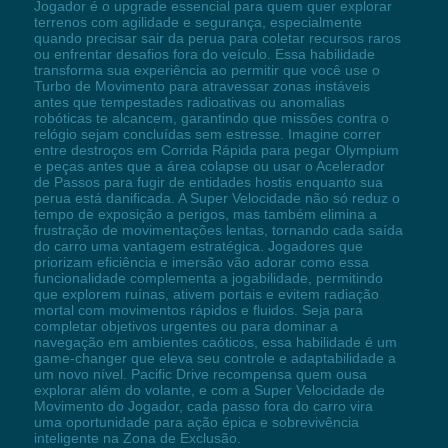
Jogador é o upgrade essencial para quem quer explorar
terrenos com agilidade e segurança, especialmente
quando precisar sair da perua para coletar recursos raros
ou enfrentar desafios fora do veículo. Essa habilidade
transforma sua experiência ao permitir que você use o
Turbo de Movimento para atravessar zonas instáveis
antes que tempestades radioativas ou anomalias
robóticas te alcancem, garantindo que missões contra o
relógio sejam concluídas sem estresse. Imagine correr
entre destroços em Corrida Rápida para pegar Olympium
e peças antes que a área colapse ou usar o Acelerador
de Passos para fugir de entidades hostis enquanto sua
perua está danificada. A Super Velocidade não só reduz o
tempo de exposição a perigos, mas também elimina a
frustração de movimentações lentas, tornando cada saída
do carro uma vantagem estratégica. Jogadores que
priorizam eficiência e imersão vão adorar como essa
funcionalidade complementa a jogabilidade, permitindo
que explorem ruínas, ativem portais e evitem radiação
mortal com movimentos rápidos e fluidos. Seja para
completar objetivos urgentes ou para dominar a
navegação em ambientes caóticos, essa habilidade é um
game-changer que eleva seu controle e adaptabilidade a
um novo nível. Pacific Drive recompensa quem ousa
explorar além do volante, e com a Super Velocidade de
Movimento do Jogador, cada passo fora do carro vira
uma oportunidade para ação épica e sobrevivência
inteligente na Zona de Exclusão.