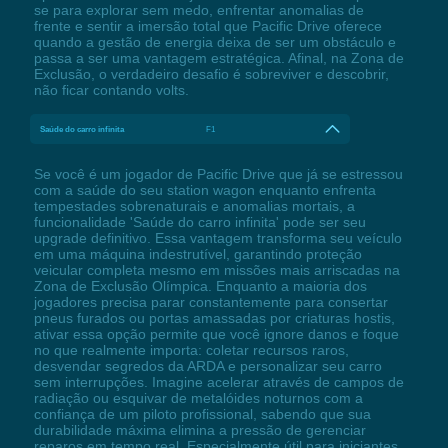
se para explorar sem medo, enfrentar anomalias de
frente e sentir a imersão total que Pacific Drive oferece
quando a gestão de energia deixa de ser um obstáculo e
passa a ser uma vantagem estratégica. Afinal, na Zona de
Exclusão, o verdadeiro desafio é sobreviver e descobrir,
não ficar contando volts.
Saúde do carro infinita
F1
Se você é um jogador de Pacific Drive que já se estressou
com a saúde do seu station wagon enquanto enfrenta
tempestades sobrenaturais e anomalias mortais, a
funcionalidade 'Saúde do carro infinita' pode ser seu
upgrade definitivo. Essa vantagem transforma seu veículo
em uma máquina indestrutível, garantindo proteção
veicular completa mesmo em missões mais arriscadas na
Zona de Exclusão Olímpica. Enquanto a maioria dos
jogadores precisa parar constantemente para consertar
pneus furados ou portas amassadas por criaturas hostis,
ativar essa opção permite que você ignore danos e foque
no que realmente importa: coletar recursos raros,
desvendar segredos da ARDA e personalizar seu carro
sem interrupções. Imagine acelerar através de campos de
radiação ou esquivar de metalóides noturnos com a
confiança de um piloto profissional, sabendo que sua
durabilidade máxima elimina a pressão de gerenciar
reparos em tempo real. Especialmente útil para iniciantes