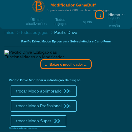
Modificador GameBuff
Suporta mais de 7.000 modificadores de jogo
Idioma
Baixe o modific
registro
Últimas
Todos
de
ajuda
atualizações
os jogos
versão
Início
Todos os jogos
Pacific Drive
Pacific Drive: Modos Épicos para Sobrevivência e Carro Forte
Baixe o modificador Gamebuff
Pacific Drive Modificar a introdução da função
trocar Modo aprimorado
trocar Modo Profissional
trocar Modo Super
Plataforma de suporte:
steam