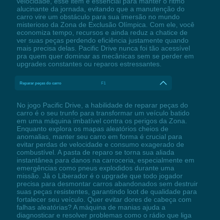
velocidade, esse item é essencial para manter o ritmo
alucinante da jornada, evitando que a manutenção do
carro vire um obstáculo para sua imersão no mundo
misterioso da Zona de Exclusão Olímpica. Com ele, você
economiza tempo, recursos e ainda reduz a chatice de
ver suas peças perdendo eficiência justamente quando
mais precisa delas. Pacific Drive nunca foi tão acessível
pra quem quer dominar as mecânicas sem se perder em
upgrades constantes ou reparos estressantes.
Reparar peças do carro
F1
No jogo Pacific Drive, a habilidade de reparar peças do
carro é o seu trunfo para transformar um veículo batido
em uma máquina imbatível contra os perigos da Zona.
Enquanto explora os mapas aleatórios cheios de
anomalias, manter seu carro em forma é crucial para
evitar perdas de velocidade e consumo exagerado de
combustível. A pasta de reparo se torna sua aliada
instantânea para danos na carroceria, especialmente em
emergências como pneus explodidos durante uma
missão. Já o Liberador é o upgrade que todo jogador
precisa para desmontar carros abandonados sem destruir
suas peças resistentes, garantindo loot de qualidade para
fortalecer seu veículo. Quer evitar dores de cabeça com
falhas aleatórias? A máquina de manias ajuda a
diagnosticar e resolver problemas como o rádio que liga