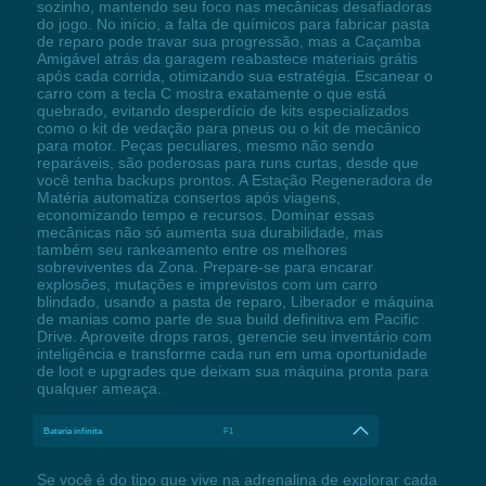
sozinho, mantendo seu foco nas mecânicas desafiadoras
do jogo. No início, a falta de químicos para fabricar pasta
de reparo pode travar sua progressão, mas a Caçamba
Amigável atrás da garagem reabastece materiais grátis
após cada corrida, otimizando sua estratégia. Escanear o
carro com a tecla C mostra exatamente o que está
quebrado, evitando desperdício de kits especializados
como o kit de vedação para pneus ou o kit de mecânico
para motor. Peças peculiares, mesmo não sendo
reparáveis, são poderosas para runs curtas, desde que
você tenha backups prontos. A Estação Regeneradora de
Matéria automatiza consertos após viagens,
economizando tempo e recursos. Dominar essas
mecânicas não só aumenta sua durabilidade, mas
também seu rankeamento entre os melhores
sobreviventes da Zona. Prepare-se para encarar
explosões, mutações e imprevistos com um carro
blindado, usando a pasta de reparo, Liberador e máquina
de manias como parte de sua build definitiva em Pacific
Drive. Aproveite drops raros, gerencie seu inventário com
inteligência e transforme cada run em uma oportunidade
de loot e upgrades que deixam sua máquina pronta para
qualquer ameaça.
Bateria infinita
F1
Se você é do tipo que vive na adrenalina de explorar cada