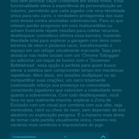
isso sem precisar caçar Goldshells em áreas hostis. Essa
funcionalidade eleva a experiência de personalização ao
máximo, permitindo que cada jogador crie uma identidade
única para seu carro, o verdadeiro protagonista das suas
runs tensas contra anomalias sobrenaturais. Para os que
odeiam perder progresso em runs malsucedidas ou
acham frustrante repetir missões para coletar recursos,
desbloquear cosméticos elimina essa barreira, trazendo
liberdade total para explorar a garagem com itens como
letreiros de néon e pôsteres raros, transformando o
espaço em um refúgio visualmente marcante. Seja para
destacar nas redes sociais com um 'Chrome Toboggan'
ou adicionar um toque de humor com o 'Snowman
Bobblehead', essa opção é perfeita para quem busca
elevar a estética sem comprometer tempo em mecânicas
repetitivas. Além disso, em sessões multiplayer ou ao
compartilhar suas criações, um carro totalmente
customizado reforça sua presença na comunidade,
conectando jogadores que valorizam a criatividade tanto
quanto a sobrevivência. Com tudo desbloqueado, você
foca no que realmente importa: explorar a Zona de
Exclusão com um visual que combina com sua vibe, seja
minimalista, retrô ou cheio de neon, sem depender de loot
aleatório ou exploração perigosa. É a maneira mais direta
de tornar cada partida visualmente única, mesmo nos
cenários mais sombrios e imprevisíveis do jogo.
Combustível Infinito
F1