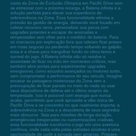
canto da Zona de Exclusão Olímpica em Pacific Drive sem
se estressar com a próxima recarga, a Bateria infinita é a
solução perfeita para elevar sua experiência de
sobrevivência na Zona. Essa funcionalidade elimina a
pressão da gestão de energia, deixando você focado em
coletar recursos raros, personalizar sua perua com
upgrades potentes e escapar de anomalias e
tempestades sem olhar para o medidor de bateria. Para
os maníacos por exploração livre que odeiam ficar presos
em rotas seguras ou perdendo tempo voltando ao galpão,
essa é a chave para mergulhar fundo no clima tenso e
surreal do jogo. A Bateria infinita não só resolve a
ansiedade de ficar na mão em momentos críticos, mas
também abre portas para experimentar upgrades
energivores, como escudos avançados ou motores turbo,
sem comprometer a performance do seu veículo. Imagine
encarar as paisagens misteriosas da Zona sem a
preocupação de ficar parado no meio do nada ou usar
seus dispositivos de defesa até o último suspiro da
tempestade. Isso é possível com energia que nunca
acaba, permitindo que você aproveite a vibe única de
Pacific Drive e se concentre no que realmente importa: a
sobrevivência na Zona e a descoberta de seus segredos
mais obscuros. Seja para missões de longa duração,
emergências inesperadas ou customizações criativas,
essa funcionalidade transforma o jogo em uma aventura
contínua, onde cada volta pelas estradas sinistras é uma
oportunidade de curtir a jornada sem amarras. Prepare-