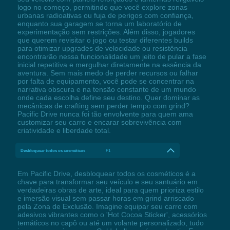
logo no começo, permitindo que você explore zonas
urbanas radioativas ou fuja de perigos com confiança,
enquanto sua garagem se torna um laboratório de
experimentação sem restrições. Além disso, jogadores
que querem revisitar o jogo ou testar diferentes builds
para otimizar upgrades de velocidade ou resistência
encontrarão nessa funcionalidade um jeito de pular a fase
inicial repetitiva e mergulhar diretamente na essência da
aventura. Sem mais medo de perder recursos ou falhar
por falta de equipamento, você pode se concentrar na
narrativa obscura e na tensão constante de um mundo
onde cada escolha define seu destino. Quer dominar as
mecânicas de crafting sem perder tempo com grind?
Pacific Drive nunca foi tão envolvente para quem ama
customizar seu carro e encarar sobrevivência com
criatividade e liberdade total.
Desbloquear todos os cosméticos
F1
Em Pacific Drive, desbloquear todos os cosméticos é a
chave para transformar seu veículo e seu santuário em
verdadeiras obras de arte, ideal para quem prioriza estilo
e imersão visual sem passar horas em grind arriscado
pela Zona de Exclusão. Imagine equipar seu carro com
adesivos vibrantes como o 'Hot Cocoa Sticker', acessórios
temáticos no capô ou até um volante personalizado, tudo