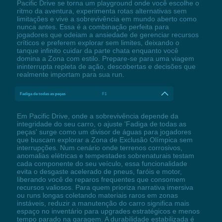
Pacific Drive se torna um playground onde você escolhe o
ritmo da aventura, experimenta rotas alternativas sem
limitações e vive a sobrevivência em mundo aberto como
nunca antes. Essa é a combinação perfeita para
jogadores que odeiam a ansiedade de gerenciar recursos
críticos e preferem explorar sem limites, deixando o
tanque infinito cuidar da parte chata enquanto você
domina a Zona com estilo. Prepare-se para uma viagem
ininterrupta repleta de ação, descobertas e decisões que
realmente importam para sua run.
Fadiga de todas as peças
F1
Em Pacific Drive, onde a sobrevivência depende da
integridade do seu carro, o ajuste 'Fadiga de todas as
peças' surge como um divisor de águas para jogadores
que buscam explorar a Zona de Exclusão Olímpica sem
interrupções. Num cenário onde terrenos corrosivos,
anomalias elétricas e tempestades sobrenaturais testam
cada componente do seu veículo, essa funcionalidade
evita o desgaste acelerado de pneus, faróis e motor,
liberando você de reparos frequentes que consomem
recursos valiosos. Para quem prioriza narrativa imersiva
ou runs longas coletando materiais raros em zonas
instáveis, reduzir a manutenção do carro significa mais
espaço no inventário para upgrades estratégicos e menos
tempo parado na garagem. A durabilidade estabilizada é