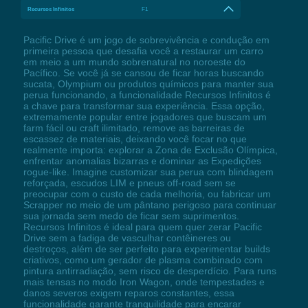
Recursos Infinitos
F1
Pacific Drive é um jogo de sobrevivência e condução em
primeira pessoa que desafia você a restaurar um carro
em meio a um mundo sobrenatural no noroeste do
Pacífico. Se você já se cansou de ficar horas buscando
sucata, Olympium ou produtos químicos para manter sua
perua funcionando, a funcionalidade Recursos Infinitos é
a chave para transformar sua experiência. Essa opção,
extremamente popular entre jogadores que buscam um
farm fácil ou craft ilimitado, remove as barreiras de
escassez de materiais, deixando você focar no que
realmente importa: explorar a Zona de Exclusão Olímpica,
enfrentar anomalias bizarras e dominar as Expedições
rogue-like. Imagine customizar sua perua com blindagem
reforçada, escudos LIM e pneus off-road sem se
preocupar com o custo de cada melhoria, ou fabricar um
Scrapper no meio de um pântano perigoso para continuar
sua jornada sem medo de ficar sem suprimentos.
Recursos Infinitos é ideal para quem quer zerar Pacific
Drive sem a fadiga de vasculhar contêineres ou
destroços, além de ser perfeito para experimentar builds
criativos, como um gerador de plasma combinado com
pintura antirradiação, sem risco de desperdício. Para runs
mais tensas no modo Iron Wagon, onde tempestades e
danos severos exigem reparos constantes, essa
funcionalidade garante tranquilidade para encarar