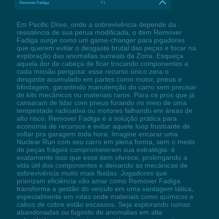
Remover Fadiga
F1
Em Pacific Drive, onde a sobrevivência depende da
resistência de sua perua modificada, o item Remover
Fadiga surge como um game-changer para jogadores
que querem evitar o desgaste brutal das peças e focar na
exploração das anomalias surreais da Zona. Esqueça
aquela dor de cabeça de ficar trocando componentes a
cada missão perigosa: esse recurso único zera o
desgaste acumulado em partes como motor, pneus e
blindagem, garantindo manutenção do carro sem precisar
de kits mecânicos ou materiais raros. Para os pros que já
cansaram de lidar com pneus furando no meio de uma
tempestade radioativa ou motores falhando em áreas de
alto risco, Remover Fadiga é a solução prática para
economia de recursos e evitar aquele loop frustrante de
voltar pra garagem toda hora. Imagine encarar uma
Nuclear Run com seu carro em plena forma, sem o medo
de peças frágeis comprometerem sua estratégia: é
exatamente isso que esse item oferece, prolongando a
vida útil dos componentes e deixando as mecânicas de
sobrevivência muito mais fluidas. Jogadores que
priorizam eficiência vão amar como Remover Fadiga
transforma a gestão do veículo em uma vantagem tática,
especialmente em rotas onde materiais como químicos e
cabos de cobre estão escassos. Seja explorando ruínas
abandonadas ou fugindo de anomalias em alta