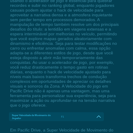
usando o acelerador de jogo é essencial para quebrar
recordes e subir no ranking global, enquanto jogadores
casuais podem ajustar o hack de velocidade para
aproveitar a narrativa densa e a atmosfera inquietante
sem perder tempo em processos demorados. A
manipulação de tempo também resolve um dos principais
desafios do título: a lentidão em viagens extensas e a
espera interminável por melhorias no veículo, permitindo
que você explore mapas gerados aleatoriamente com
dinamismo e eficiência. Seja para testar modificações no
carro ou enfrentar anomalias com calma, essa opção
adapta-se a diferentes estilos de jogo, desde que você
esteja disposto a abrir mão temporariamente das
conquistas. Ao usar o acelerador de jogo, por exemplo,
você reduz drasticamente o tempo gasto em rotinas
diárias, enquanto o hack de velocidade ajustado para
níveis mais baixos transforma trechos de condução
complexos em oportunidades de apreciar os detalhes
visuais e sonoros da Zona. A Velocidade do jogo em
Pacific Drive não é apenas uma vantagem, mas uma
ferramenta para personalizar sua experiência, seja para
maximizar a ação ou aprofundar-se na tensão narrativa
que o jogo oferece.
Super Velocidade de Movimento do
F1
Jogador
Em Pacific Drive, a Super Velocidade de Movimento do