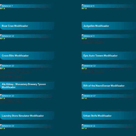
fortalecer 7
fortalecer 6
Boat Crew Modificador
JudgeSim Modificador
fortalecer 12
fortalecer 3
Cross Blitz Modificador
Epic Auto Towers Modificador
fortalecer 10
fortalecer 12
Ale Abbey - Monastery Brewery Tycoon
Rift of the NecroDancer Modificador
Modificador
fortalecer 10
fortalecer 37
Laundry Store Simulator Modificador
Urban Strife Modificador
fortalecer 23
fortalecer 11