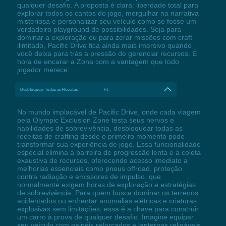
qualquer desafio. A proposta é clara: liberdade total para
explorar todos os cantos do jogo, mergulhar na narrativa
misteriosa e personalizar seu veículo como se fosse um
verdadeiro playground de possibilidades. Seja para
dominar a exploração ou para zerar missões com craft
ilimitado, Pacific Drive fica ainda mais imersivo quando
você deixa para trás a pressão de gerenciar recursos. É
hora de encarar a Zona com a vantagem que todo
jogador merece.
Desbloquear Todas as Receitas
F1
No mundo implacável de Pacific Drive, onde cada viagem
pela Olympic Exclusion Zone testa seus nervos e
habilidades de sobrevivência, desbloquear todas as
receitas de crafting desde o primeiro momento pode
transformar sua experiência de jogo. Essa funcionalidade
especial elimina a barreira de progressão lenta e a coleta
exaustiva de recursos, oferecendo acesso imediato a
melhorias essenciais como pneus offroad, proteção
contra radiação e emissores de impulso, que
normalmente exigem horas de exploração e estratégias
de sobrevivência. Para quem busca dominar os terrenos
acidentados ou enfrentar anomalias elétricas e criaturas
explosivas sem limitações, essa é a chave para construir
um carro à prova de qualquer desafio. Imagine equipar
seu veículo com painéis reforçados e lanternas religáveis