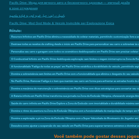
Pacific Drive: Моды для вечного авто и бесконечного здоровья — эпичный драйв
в зоне отчуждения
باسيك درايف: حيل قوية لتجربة قيادة ملحمية
Pacific Drive: Mod God Mode & Veicolo Invincibile per Esplorazione Epica
Rótulo:
Recursos Infinitos em Pacific Drive elimina a necessidade de coletar materiais, permitindo customização livre e e
Destrave todas as receitas de crafting desde o início em Pacific Drive para personalizar seu carro e sobreviver 
Personalize seu carro e garagem com todos os cosméticos desbloqueados em Pacific Drive sem precisar coletar 
O Combustível Infinito em Pacific Drive desbloqueia exploração sem limites e viagem ininterrupta na Zona de Ex
A funcionalidade 'Fadiga de todas as peças' em Pacific Drive estabiliza a durabilidade do veículo, permitin
Domine a sobrevivência sem limites em Pacific Drive com a funcionalidade que elimina o desgaste do seu veículo
No Pacific Drive, Remover Fadiga é o item que mantém seu carro em forma para enfrentar as estradas hostis da
Domine a mecânica de manutenção e sobrevivência em Pacific Drive com dicas estratégicas para consertar seu ca
A Bateria infinita em Pacific Drive transforma sua jornada na Zona de Exclusão Olímpica, oferecendo energia ilim
Saúde do carro infinita em Pacific Drive Explore a Zona de Exclusão com imortalidade e durabilidade máxima 
Domine o ritmo da aventura na Zona de Exclusão Olímpica com a funcionalidade de manipulação de tempo em Paci
Domine a exploração a pé na Zona de Exclusão Olímpica com a Super Velocidade de Movimento do Jogador em P
Descubra como ajustar a suspensão do seu veículo em Pacific Drive para superar terrenos extremos e dominar a
Você também pode gostar desses jogos