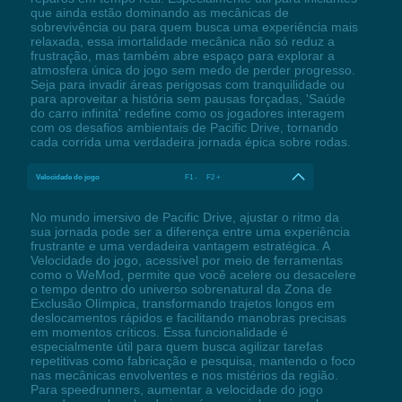
que ainda estão dominando as mecânicas de
sobrevivência ou para quem busca uma experiência mais
relaxada, essa imortalidade mecânica não só reduz a
frustração, mas também abre espaço para explorar a
atmosfera única do jogo sem medo de perder progresso.
Seja para invadir áreas perigosas com tranquilidade ou
para aproveitar a história sem pausas forçadas, 'Saúde
do carro infinita' redefine como os jogadores interagem
com os desafios ambientais de Pacific Drive, tornando
cada corrida uma verdadeira jornada épica sobre rodas.
Velocidade do jogo
F1 - F2 +
No mundo imersivo de Pacific Drive, ajustar o ritmo da
sua jornada pode ser a diferença entre uma experiência
frustrante e uma verdadeira vantagem estratégica. A
Velocidade do jogo, acessível por meio de ferramentas
como o WeMod, permite que você acelere ou desacelere
o tempo dentro do universo sobrenatural da Zona de
Exclusão Olímpica, transformando trajetos longos em
deslocamentos rápidos e facilitando manobras precisas
em momentos críticos. Essa funcionalidade é
especialmente útil para quem busca agilizar tarefas
repetitivas como fabricação e pesquisa, mantendo o foco
nas mecânicas envolventes e nos mistérios da região.
Para speedrunners, aumentar a velocidade do jogo