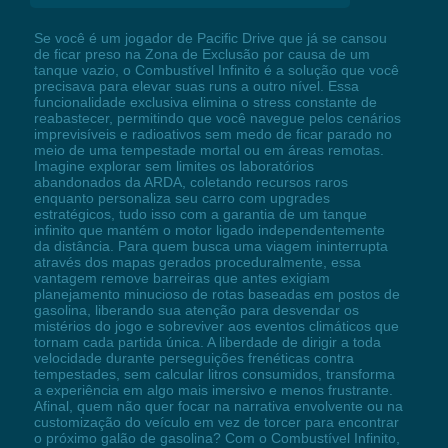
Se você é um jogador de Pacific Drive que já se cansou
de ficar preso na Zona de Exclusão por causa de um
tanque vazio, o Combustível Infinito é a solução que você
precisava para elevar suas runs a outro nível. Essa
funcionalidade exclusiva elimina o stress constante de
reabastecer, permitindo que você navegue pelos cenários
imprevisíveis e radioativos sem medo de ficar parado no
meio de uma tempestade mortal ou em áreas remotas.
Imagine explorar sem limites os laboratórios
abandonados da ARDA, coletando recursos raros
enquanto personaliza seu carro com upgrades
estratégicos, tudo isso com a garantia de um tanque
infinito que mantém o motor ligado independentemente
da distância. Para quem busca uma viagem ininterrupta
através dos mapas gerados proceduralmente, essa
vantagem remove barreiras que antes exigiam
planejamento minucioso de rotas baseadas em postos de
gasolina, liberando sua atenção para desvendar os
mistérios do jogo e sobreviver aos eventos climáticos que
tornam cada partida única. A liberdade de dirigir a toda
velocidade durante perseguições frenéticas contra
tempestades, sem calcular litros consumidos, transforma
a experiência em algo mais imersivo e menos frustrante.
Afinal, quem não quer focar na narrativa envolvente ou na
customização do veículo em vez de torcer para encontrar
o próximo galão de gasolina? Com o Combustível Infinito,