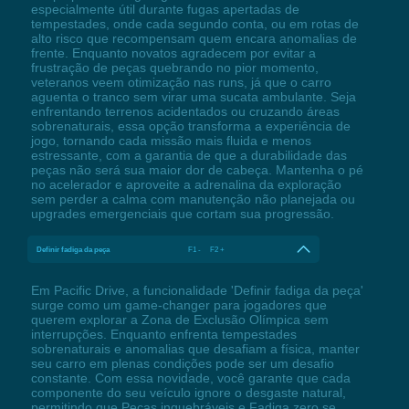
especialmente útil durante fugas apertadas de
tempestades, onde cada segundo conta, ou em rotas de
alto risco que recompensam quem encara anomalias de
frente. Enquanto novatos agradecem por evitar a
frustração de peças quebrando no pior momento,
veteranos veem otimização nas runs, já que o carro
aguenta o tranco sem virar uma sucata ambulante. Seja
enfrentando terrenos acidentados ou cruzando áreas
sobrenaturais, essa opção transforma a experiência de
jogo, tornando cada missão mais fluida e menos
estressante, com a garantia de que a durabilidade das
peças não será sua maior dor de cabeça. Mantenha o pé
no acelerador e aproveite a adrenalina da exploração
sem perder a calma com manutenção não planejada ou
upgrades emergenciais que cortam sua progressão.
Definir fadiga da peça
F1 - F2 +
Em Pacific Drive, a funcionalidade 'Definir fadiga da peça'
surge como um game-changer para jogadores que
querem explorar a Zona de Exclusão Olímpica sem
interrupções. Enquanto enfrenta tempestades
sobrenaturais e anomalias que desafiam a física, manter
seu carro em plenas condições pode ser um desafio
constante. Com essa novidade, você garante que cada
componente do seu veículo ignore o desgaste natural,
permitindo que Peças inquebráveis e Fadiga zero se