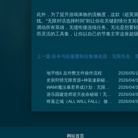
此外，为了提升游戏体验的流畅度，这款《超英派
线。“无限对话选择时间”则让你在关键剧情分支前
调动所有英雄，无缝衔接连续任务。无论是想要
而灵活的工具集，让你以自己的节奏主宰这座超
上一篇:命令与征服重制合集修改器：无限生命、
地平线6 反作弊文件操作流程
2026/05/
史前狩猎无限资源+神装速刷秘技 莽穿恐龙岛硬核操作指南
2026/04/
WAMI魔法暴君养成计划：无限法力骚操作速通地狱
2026/04/
游乐园建造师逆天改命秘籍！无限金币BUFF+游客暴富系统+快速布局模板绝了
2026/04/
终落之城（ALL WILL FALL） 修改器-加强模式29项修改-支持更快的建筑, 减缓建造, 快速建造等功能
2026/04/
网站首页