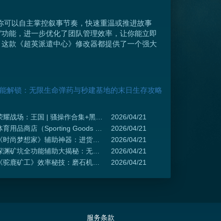
让你可以自主掌控叙事节奏，快速重温或推进故事
用”功能，进一步优化了团队管理效率，让你能立即
，这款《超英派遣中心》修改器都提供了一个强大
功能解锁：无限生命弹药与秒建基地的末日生存攻略
荣耀战场：王国 | 骚操作合集+黑科技玩法全解析
2026/04/21
体育用品商店（Sporting Goods Shop） 修改器-加强模式7项修改-支持无限金钱, 增加金钱, 将金钱重置为0等功能
2026/04/21
《时尚梦想家》辅助神器：进货策略+定价技巧+品牌签约全攻略，资源管理效率翻倍秘诀！
2026/04/21
深渊矿坑全功能辅助大揭秘：无限HP+满级速成+属性暴击，新手秒变老六流玩家
2026/04/21
《驼鹿矿工》效率秘技：磨石机升级+金币爆仓+资源加速，老玩家都在用的骚操作
2026/04/21
服务条款