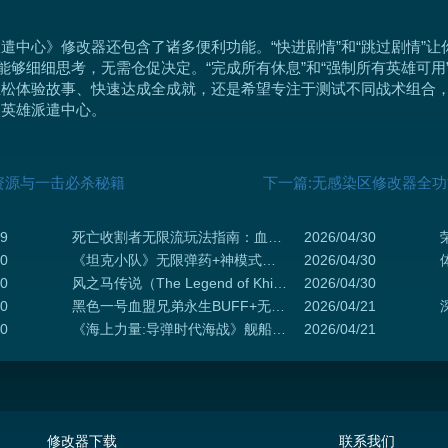
遣中心》修改器还包含了诸多便利功能。“快进剧情”和“跳过剧情”
能够细细思考，无需仓促决定。“完成所有休息”和“强制所有英雄可
轻松体验故事、快速达成全成就，还是希望专注于测试不同战术组合
级英雄派遣中心。
资源与一击必杀秘籍
下一篇:无感染区修改器全
19
死亡收割者无限流玩法指南：血条消失术+零肝速通黑话圈
2026/04/30
30
《坦克小队》无限弹药+神模式！战场永动机爽翻二战前线
2026/04/30
30
风之马传说（The Legend of Khiimori） 修改器-普通模式35项修改-支持[玩家] 无限生命, [玩家] 无天气伤害, [玩家] 无限耐力等功能
2026/04/30
30
黑色一号血盟兄弟永生BUFF+无限弹药 硬核战术爽翻天
2026/04/21
30
《海上力量:导弹时代海战》舰船生存秘技+战术爆发辅助解锁冷战制海权
2026/04/21
修改器下载
联系我们