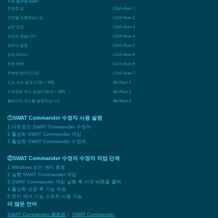
지원 플랫폼:
steam
무한한 삶
LCtrl+Num 1
건강을 보충하십시오
LCtrl+Num 2
낮은 건강
LCtrl+Num 3
부상이 없습니다
LCtrl+Num 4
뒷좌석 없음
LCtrl+Num 5
슈퍼 데미지
LCtrl+Num 8
무한 탄약
LCtrl+Num 6
무제한 탄약 (샷건)
LCtrl+Num 7
도보 속도 설정 (기본 = 300)
Alt+Num 1
스프린트 속도 설정(기본값 = 400)
Alt+Num 2
플레이어 속도를 설정하십시오
Alt+Num 3
①SWAT Commander 수정자 사용 설명
1.다운로드 SWAT Commander 수정자
2.활성화 SWAT Commander 게임
3.활성화 SWAT Commander 수정자
②SWAT Commander 수정자 수정자 작업 단계
1.Windows 보안 센터 종료
2.실행 SWAT Commander 게임
3.SWAT Commander 게임 실행 후 시작 버튼을 클릭
4.활성화 성공 후 기능 적용
5.핫키 제어 기능 스위치 사용 가능
더 많은 언어
SWAT Commander 修改器
|
SWAT Commander