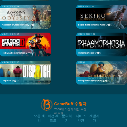
보통 14
램프 업 24
보통 9
램프 업 12
Assassin's Creed Odyssey 수정자
Sekiro Shadows Die Twice 수정자
보통 11
램프 업 12
보통 20
램프 업 17
Red Dead Redemption 2 수정자
Phasmophobia 수정자
보통 18
램프 업 13
보통 33
Dispatch 수정자
Europa Universalis V 수정자
GameBuff 수정자
7000개 이상의 게임 수정
자 지원
모든 게
버전 레
문의하
서비스
개발자
임
코드
기
약관
가