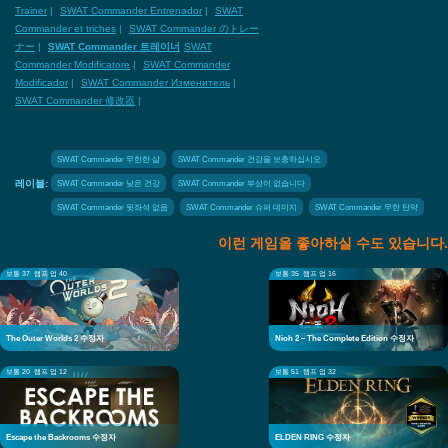
Trainer
|
SWAT Commander Entrenador
|
SWAT
Commander et triches
|
SWAT Commander のトレー
ナー
|
SWAT Commander 트레이너
SWAT
Commander Modificatore
|
SWAT Commander
Modificador
|
SWAT Commander Изменитель
|
SWAT Commander 修改器
|
SWAT Commander 무한한 삶
SWAT Commander 건강을 보충하십시오
SWAT Commander 낮은 건강
SWAT Commander 부상이 없습니다
레이블:
SWAT Commander 뒷좌석 없음
SWAT Commander 슈퍼 데미지
SWAT Commander 무한 탄약
이런 게임을 좋아하실 수도 있습니다.
보통 37
램프 업 40
보통 35
램프 업 16
The Outer Worlds 2 수정자
Nioh 2 – The Complete Edition 수정자
보통 20
램프 업 12
보통 51
램프 업 32
Escape the Backrooms 수정자
ELDEN RING 수정자