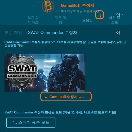
GameBuff 수정자
7000개 이상의 게임 수정자 지원
언
Gamebuff 수정
최근 업
모든 게
버전 레
도움말
데이트
임
코드
모든 게임
SWAT Commander 수정자
어
SWAT Commander 수정자-향상된 모드11수정 지원무한한 삶, 건강을 보충하십시오, 낮은 건
강동일한 기능
Gamebuff 수정자 다운로드
SWAT Commander 수정자 향상된 모드 (지원 11 수정, 네트워크 모드 미지원)
스위치 표준 모드