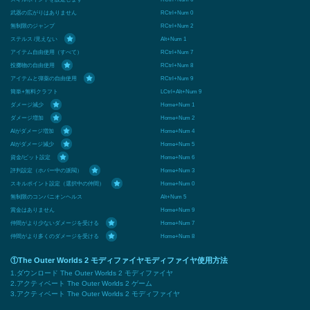
武器の広がりはありません
RCtrl+Num 0
無制限のジャンプ
RCtrl+Num 2
ステルス /見えない
Alt+Num 1
アイテム自由使用（すべて）
RCtrl+Num 7
投擲物の自由使用
RCtrl+Num 8
アイテムと弾薬の自由使用
RCtrl+Num 9
簡単+無料クラフト
LCtrl+Alt+Num 9
ダメージ減少
Home+Num 1
ダメージ増加
Home+Num 2
AIがダメージ増加
Home+Num 4
AIがダメージ減少
Home+Num 5
資金/ビット設定
Home+Num 6
評判設定（ホバー中の派閥）
Home+Num 3
スキルポイント設定（選択中の仲間）
Home+Num 0
無制限のコンパニオンヘルス
Alt+Num 5
賞金はありません
Home+Num 9
仲間がより少ないダメージを受ける
Home+Num 7
仲間がより多くのダメージを受ける
Home+Num 8
①The Outer Worlds 2 モディファイヤモディファイヤ使用方法
1.ダウンロード The Outer Worlds 2 モディファイヤ
2.アクティベート The Outer Worlds 2 ゲーム
3.アクティベート The Outer Worlds 2 モディファイヤ