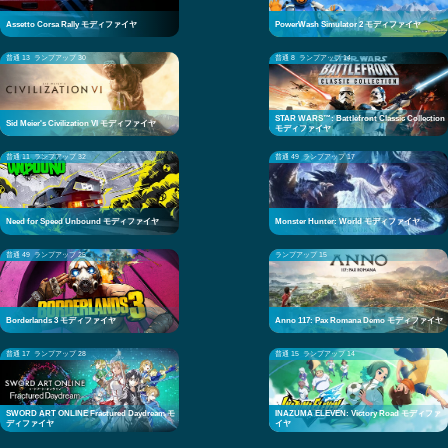
Assetto Corsa Rally モディファイヤ
PowerWash Simulator 2 モディファイヤ
普通 13
ランプアップ 30
普通 8
ランプアップ 14
STAR WARS™: Battlefront Classic Collection
Sid Meier's Civilization VI モディファイヤ
モディファイヤ
普通 11
ランプアップ 32
普通 49
ランプアップ 17
Need for Speed Unbound モディファイヤ
Monster Hunter: World モディファイヤ
普通 49
ランプアップ 25
ランプアップ 15
Borderlands 3 モディファイヤ
Anno 117: Pax Romana Demo モディファイヤ
普通 17
ランプアップ 28
普通 15
ランプアップ 14
SWORD ART ONLINE Fractured Daydream モ
INAZUMA ELEVEN: Victory Road モディファ
ディファイヤ
イヤ