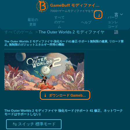
GameBuff モディファイヤモディファイヤ
7000+ゲームモディファイヤをサポート
言
ダウンロード Ga
すべて
バージ
最近の
のゲー
ョンレ
ヘルプ
更新
ム
コード
すべてのゲーム
The Outer Worlds 2 モディファイヤ
語
The Outer Worlds 2 モディファイヤ-強化モード41修正-サポート無制限の健康, リロード禁
止, 無制限のガジェットエネルギー同等の機能
ダウンロード Gamebuff モディファイヤモディファイヤ
The Outer Worlds 2 モディファイヤ 強化モード (サポート 41 修正、ネットワーク
モードはサポートしない)
スイッチ 標準モード