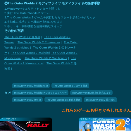
②The Outer Worlds 2 モディファイヤ モディファイヤの操作手順
1.Windowsセキュリティセンターを閉じる
2.実行 The Outer Worlds 2 ゲーム
3.The Outer Worlds 2 ゲームを実行したらスタートボタンをクリック
4.有効化に成功すると機能が有効になります
5.ホットキー制御機能を使用可能なスイッチ
その他の言語
The Outer Worlds 2 修改器
|
The Outer Worlds 2
Trainer
|
The Outer Worlds 2 Entrenador
|
The Outer
Worlds 2 et triches
|
The Outer Worlds 2 のトレーナ
ー
|
The Outer Worlds 2 트레이너
The Outer Worlds 2
Modificatore
|
The Outer Worlds 2 Modificador
|
The
Outer Worlds 2 Изменитель
|
The Outer Worlds 2 修
改器
|
The Outer Worlds 2 無制限の健康
The Outer Worlds 2 リロード禁止
The Outer Worlds 2 無制限のガジェットエネルギー
The Outer Worlds 2 健康を補充します
タブ:
The Outer Worlds 2 低健康
The Outer Worlds 2 移動速度乗数
The Outer Worlds 2 重力減少
これらのゲームも好きかもしれません
ランプアップ 2
普通 14
ランプアップ 7