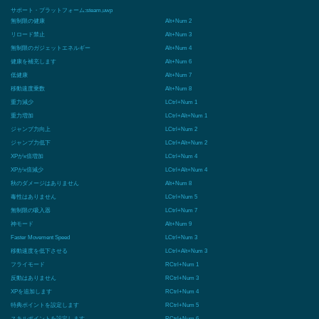
サポート・プラットフォーム:
steam,uwp
無制限の健康
Alt+Num 2
リロード禁止
Alt+Num 3
無制限のガジェットエネルギー
Alt+Num 4
健康を補充します
Alt+Num 6
低健康
Alt+Num 7
移動速度乗数
Alt+Num 8
重力減少
LCtrl+Num 1
重力増加
LCtrl+Alt+Num 1
ジャンプ力向上
LCtrl+Num 2
ジャンプ力低下
LCtrl+Alt+Num 2
XPがx倍増加
LCtrl+Num 4
XPがx倍減少
LCtrl+Alt+Num 4
秋のダメージはありません
Alt+Num 8
毒性はありません
LCtrl+Num 5
無制限の吸入器
LCtrl+Num 7
神モード
Alt+Num 9
Faster Movement Speed
LCtrl+Num 3
移動速度を低下させる
LCtrl+Alt+Num 3
フライモード
RCtrl+Num 1
反動はありません
RCtrl+Num 3
XPを追加します
RCtrl+Num 4
特典ポイントを設定します
RCtrl+Num 5
スキルポイントを設定します
RCtrl+Num 6