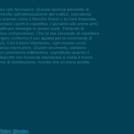
loro rete ferroviaria. Questa opzione permette di
llo sull'ottimizzazione del traffico, soprattutto
 in scenari come il Vecchio Ovest o la Cina Imperiale,
zzare i punti in classifica. I giocatori alle prime armi
affinare strategie in tempo reale. Parlando di
e senza compromessi. Che tu stia cercando di rispettare
y Origins conferma il suo appeal per la community di
are. Con il treno istantaneo, ogni mossa conta:
 senza interruzioni. Questo strumento, sebbene
con precisione millimetrica, soprattutto quando il
deposito con funzione istantanea si rivela il trucco
ena di distribuzione, ricorda che un treno pronto
 Wilden Westen