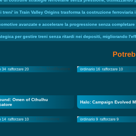
 treni' in Train Valley Origins trasforma la costruzione ferroviaria
ocomotive avanzate e accelerare la progressione senza completare m
gica per gestire treni senza ritardi nei depositi, migliorando l'effi
Potreb
o 34
rafforzare 20
ordinario 16
rafforzare 10
ound: Omen of Cthulhu
Halo: Campaign Evolved M
catore
o 14
rafforzare 10
ordinario 9
rafforzare 9