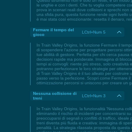
Questo strumento non è solo un reset, è un modo per
le unghie e con i denti. Che tu voglia competere con
prova in scenari reali dove collisioni e sprechi non s
una sfida pura, questa funzione rende ogni livello u
è mai stata così emozionante: resetta il denaro, rein
Fermare il tempo del
LCtrl+Num 5
gioco
In Train Valley Origins, la funzione Fermare il tem
di sospendere l'azione per progettare percorsi ottimi
tue abilità di gestore. Perfetta per chi cerca pausa 
decisioni rapide ma ponderate. Immagina di bloccare 
tempi ai convogli: niente più stress, solo creativit
potranno perfezionare le loro strategie per ottener
di Train Valley Origins è il tuo alleato per costrui
passo verso la perfezione. Scopri come Fermare il t
ottimizzazione percorsi si uniscono per creare un 
Nessuna collisione di
LCtrl+Num 3
treni
In Train Valley Origins, la funzionalità 'Nessuna colli
eliminando il rischio di incidenti per concentrarsi 
preoccuparsi di segnali o conflitti di traffico, ideale
treni diventa più fluida e creativa: immagina di spe
penalità. La strategia rilassata proposta da questa 