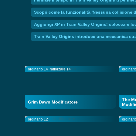
Scopri come la funzionalità 'Nessuna collisione di
Aggiungi XP in Train Valley Origins: sbloccare l
Train Valley Origins introduce una meccanica strate
ordinario 14
rafforzare 14
ordinari
The M
Grim Dawn Modificatore
Modifi
ordinario 12
ordinari