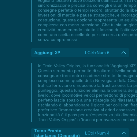
vogliono testare nuove soluzioni ottimizzate. Tra i van
sincronizzazione precisa tra convogli era un tempo 
consegne perfette o tempi record, sfruttando la liber
inversioni di marcia e pause strategiche, e incoragg
costruzione, questa opzione rappresenta un equilibri
complesse con meno pressione. Che tu sia un giocator
creatività, mantenendo intatto il fascino dell'ottimiz
come una scelta eccellente per chi cerca un'esperie
senza compromessi.
Aggiungi XP
LCtrl+Num 6
In Train Valley Origins, la funzionalità 'Aggiungi X
Questo strumento permette di saltare il livellamento
consegnare treni entro scadenze strette. Immagina di
complesse come quelle della Norvegia o della Cina 
traffico ferroviario e riducendo la frustrazione. La 
punteggio, questa funzione elimina la barriera del g
livello, dove locomotive veloci permettono di proge
perfetto lascia spazio a una strategia più rilassata
rischiando di abbandonare il gioco per collisioni fr
preferisce l'immersione creativa al grind ossessivo. 
funzionalità è il pass per un'esperienza più dinamic
Train Valley Origins' o 'trucchi per avanzare veloce
Treno Pronto
LCtrl+Num 4
Istantaneo (Deposito)