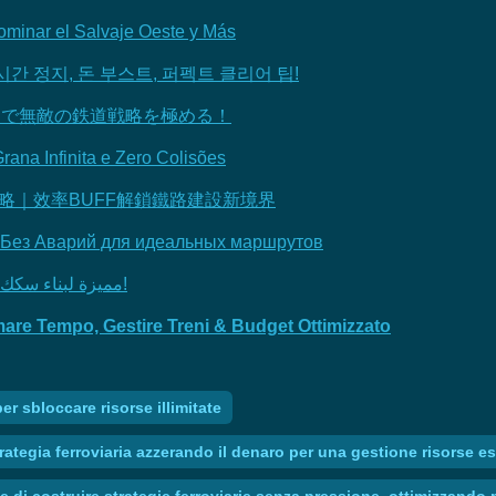
ominar el Salvaje Oeste y Más
간 정지, 돈 부스트, 퍼펙트 클리어 팁!
金リセットで無敵の鉄道戦略を極める！
rana Infinita e Zero Colisões
源速刷全攻略｜效率BUFF解鎖鐵路建設新境界
P и Без Аварий для идеальных маршрутов
Train Valley Origins: حيل استراتيجية وMods مميزة لبناء سكك لا تُقهر!
mare Tempo, Gestire Treni & Budget Ottimizzato
r sbloccare risorse illimitate
strategia ferroviaria azzerando il denaro per una gestione risorse e
tte di costruire strategie ferroviarie senza pressione, ottimizzan