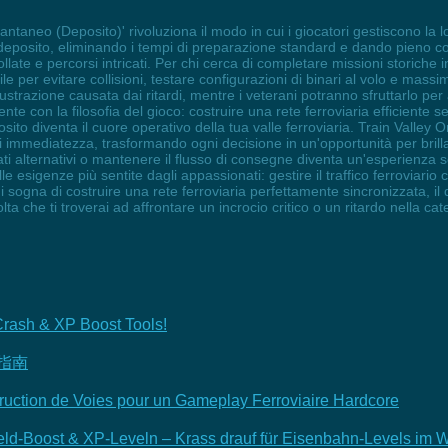
tantaneo (Deposito)' rivoluziona il modo in cui i giocatori gestiscono la 
posito, eliminando i tempi di preparazione standard e dando pieno contro
ollate e percorsi intricati. Per chi cerca di completare missioni storiche
e per evitare collisioni, testare configurazioni di binari al volo e massimi
strazione causata dai ritardi, mentre i veterani potranno sfruttarlo per 
ente con la filosofia del gioco: costruire una rete ferroviaria efficient
posito diventa il cuore operativo della tua valle ferroviaria. Train Valle
i immediatezza, trasformando ogni decisione in un'opportunità per brill
ati alternativi o mantenere il flusso di consegne diventa un'esperienza
 esigenze più sentite dagli appassionati: gestire il traffico ferroviario 
i sogna di costruire una rete ferroviaria perfettamente sincronizzata, il 
a che ti troverai ad affrontare un incrocio critico o un ritardo nella cat
Crash & XP Boost Tools!
指南
ruction de Voies pour un Gameplay Ferroviaire Hardcore
Geld-Boost & XP-Leveln – Krass drauf für Eisenbahn-Levels im