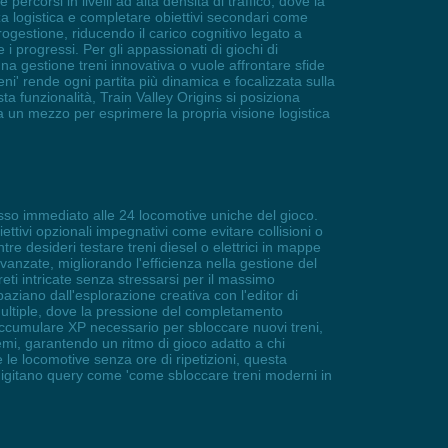
percorsi in livelli ad alta densità di traffico, dove la
a logistica e completare obiettivi secondari come
rogestione, riducendo il carico cognitivo legato a
 progressi. Per gli appassionati di giochi di
una gestione treni innovativa o vuole affrontare sfide
ni' rende ogni partita più dinamica e focalizzata sulla
sta funzionalità, Train Valley Origins si posiziona
a un mezzo per esprimere la propria visione logistica
cesso immediato alle 24 locomotive uniche del gioco.
ttivi opzionali impegnativi come evitare collisioni o
e desideri testare treni diesel o elettrici in mappe
nzate, migliorando l'efficienza nella gestione del
reti intricate senza stressarsi per il massimo
aziano dall'esplorazione creativa con l'editor di
 multiple, dove la pressione del completamento
a accumulare XP necessario per sbloccare nuovi treni,
lemi, garantendo un ritmo di gioco adatto a chi
e le locomotive senza ore di ripetizioni, questa
e digitano query come 'come sbloccare treni moderni in