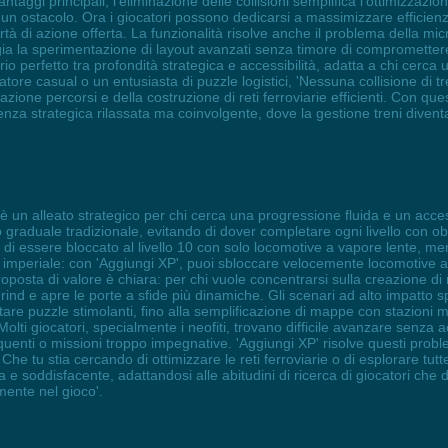
taggi principali, l'eliminazione delle collisioni semplifica l'ottimizzazione 
un ostacolo. Ora i giocatori possono dedicarsi a massimizzare efficienz
tà di azione offerta. La funzionalità risolve anche il problema della mic
ia la sperimentazione di layout avanzati senza timore di compromettere i
o perfetto tra profondità strategica e accessibilità, adatta a chi cerca 
e casual o un entusiasta di puzzle logistici, 'Nessuna collisione di tre
zazione percorsi e della costruzione di reti ferroviarie efficienti. Con que
nza strategica rilassata ma coinvolgente, dove la gestione treni divent
P' è un alleato strategico per chi cerca una progressione fluida e un ac
 graduale tradizionale, evitando di dover completare ogni livello con obie
 essere bloccato al livello 10 con solo locomotive a vapore lente, mentr
imperiale: con 'Aggiungi XP', puoi sbloccare velocemente locomotive ava
proposta di valore è chiara: per chi vuole concentrarsi sulla creazione di 
rind e apre le porte a sfide più dinamiche. Gli scenari ad alto impatto sp
ttare puzzle stimolanti, fino alla semplificazione di mappe con stazioni
. Molti giocatori, specialmente i neofiti, trovano difficile avanzare senz
equenti o missioni troppo impegnative. 'Aggiungi XP' risolve questi prob
Che tu stia cercando di ottimizzare le reti ferroviarie o di esplorare tutt
a e soddisfacente, adattandosi alle abitudini di ricerca di giocatori ch
mente nel gioco'.