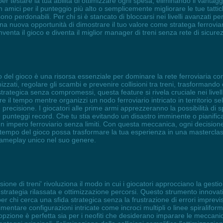
 testare la tua abilità di ottimizzare ogni spesa, eliminando il vantagg
 amici per il punteggio più alto o semplicemente migliorare le tue tatti
ono perdonabili. Per chi si è stancato di bloccarsi nei livelli avanzati pe
na nuova opportunità di dimostrare il tuo valore come stratega ferroviari
venta il gioco e diventa il miglior manager di treni senza rete di sicure
po del gioco è una risorsa essenziale per dominare la rete ferroviaria
zzati, regolare gli scambi e prevenire collisioni tra treni, trasformando
strategica senza compromessi, questa feature si rivela cruciale nei livell
il tempo mentre organizzi un nodo ferroviario intricato in territorio selv
à e precisione. I giocatori alle prime armi apprezzeranno la possibilità 
e punteggi record. Che tu stia evitando un disastro imminente o pianifi
re un impero ferroviario senza limiti. Con questa meccanica, ogni decisi
empo del gioco possa trasformare la tua esperienza in una masterclass 
gameplay unico nel suo genere.
sione di treni' rivoluziona il modo in cui i giocatori approcciano la gestio
su strategia rilassata e ottimizzazione percorsi. Questo strumento innova
 per chi cerca una sfida strategica senza la frustrazione di errori imprevis
rimentare configurazioni intricate come incroci multipli o linee spiral
opzione è perfetta sia per i neofiti che desiderano imparare le meccanic