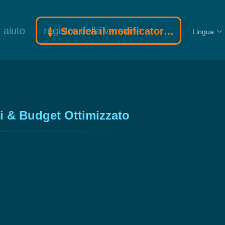
aiuto
registro della versione
Scarica il modificatore Gamebuff
Lingua
ni & Budget Ottimizzato