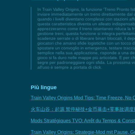
In Train Valley Origins, la funzione 'Treno Pronto Is
inviare immediatamente un treno direttamente dal de
quando i livelli diventano complessi con stazioni aff
questa caratteristica diventa un alleato indispensabil
apprezzeranno come il treno istantaneo riduca la fru
gestione treni, questa funzione si integra perfettam
scadenze serrate o di liberare binari bloccati, il de
giocatori che amano sfide logistiche con un tocco d
spostare un convoglio in emergenza, testare tracci
semplice nella sua applicazione, risponde a una delle
gioco si fa duro nelle mappe più articolate. E per ch
segre per padroneggiare ogni sfida. La prossima volt
all'uso è sempre a portata di click.
Più lingue
Train Valley Origins Mod Tips: Time Freeze, No 
火车山谷：起源 暂停秘技+金币暴击+零事故调度
Mods Stratégiques TVO: Arrêt du Temps & Const
Train Valley Origins: Strategie-Mod mit Pause, 