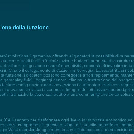
zione della funzione
aro' rivoluziona il gameplay offrendo ai giocatori la possibilità di superar
a come 'soldi facili' o 'ottimizzazione budget', permette di costruire re
ca di bilanciare 'gestione risorse' e creatività, consente di investire in
i in Cina o il collegamento di stazioni in Norvegia. La sua utilità si rivel
uesta funzione, i giocatori possono correggere errori rapidamente, manten
sce gameplay fluidi, 'Aggiungi denaro' elimina la frustrazione dei budget s
testare configurazioni non convenzionali o affrontare livelli con requisit
i prova senza vincoli economici. Integrando 'ottimizzazione budget' e 'g
reatività anziché la pazienza, adatto a una community che cerca soluzion
a 0' è il segreto per trasformare ogni livello in un puzzle economico ad a
oco senza compromessi, questa opzione è il tuo alleato perfetto. Immagin
elvaggio West spendendo ogni moneta con il fiato sospeso: ogni decision