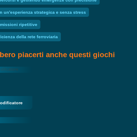
 in un'esperienza strategica e senza stress
issioni ripetitive
cienza della rete ferroviaria
bero piacerti anche questi giochi
odificatore