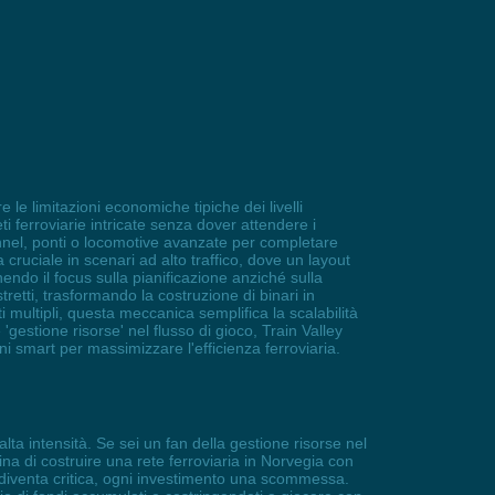
e le limitazioni economiche tipiche dei livelli
ti ferroviarie intricate senza dover attendere i
 tunnel, ponti o locomotive avanzate per completare
a cruciale in scenari ad alto traffico, dove un layout
endo il focus sulla pianificazione anziché sulla
tretti, trasformando la costruzione di binari in
i multipli, questa meccanica semplifica la scalabilità
estione risorse' nel flusso di gioco, Train Valley
i smart per massimizzare l'efficienza ferroviaria.
lta intensità. Se sei un fan della gestione risorse nel
a di costruire una rete ferroviaria in Norvegia con
e diventa critica, ogni investimento una scommessa.