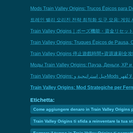
Mods Train Valley Origins: Trucos Épicos para D
트레인 밸리 오리진 전략 최적화 도구 모음: 게임 시
Train Valley Origins｜ポーズ機能・資
Train Valley Origins: Truques Épicos de Pausa, G
Train Valley Origins 停止遊戲時間+資
Моды Train Valley Origins: Пауза, Деньги, X
Train Valley Origins: Mod Strategiche per Fer
Etichetta:
Come aggiungere denaro in Train Valley Origins pe
Train Valley Origins ti sfida a reinventare la tua 
Fermare il tempo in Train Valley Origins ti perme