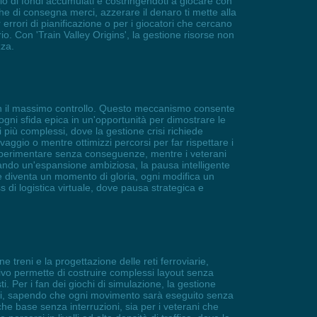
io di fondi accumulati e costringendoti a giocare con
che di consegna merci, azzerare il denaro ti mette alla
r errori di pianificazione o per i giocatori che cercano
o. Con 'Train Valley Origins', la gestione risorse non
zza.
 con il massimo controllo. Questo meccanismo consente
 ogni sfida epica in un'opportunità per dimostrare le
i più complessi, dove la gestione crisi richiede
aggio o mentre ottimizzi percorsi per far rispettare i
di sperimentare senza conseguenze, mentre i veterani
cando un'espansione ambiziosa, la pausa intelligente
one diventa un momento di gloria, ogni modifica un
di logistica virtuale, dove pausa strategica e
ne treni e la progettazione delle reti ferroviarie,
tivo permette di costruire complessi layout senza
ti. Per i fan dei giochi di simulazione, la gestione
iformi, sapendo che ogni movimento sarà eseguito senza
he base senza interruzioni, sia per i veterani che