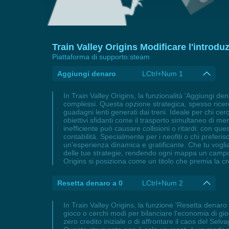
Train Valley Origins Modificare l'introdu
Piattaforma di supporto:
steam
Aggiungi denaro
LCtrl+Num 1
In Train Valley Origins, la funzionalità 'Aggiungi den
complessi. Questa opzione strategica, spesso ricercat
guadagni lenti generati dai treni. Ideale per chi cer
obiettivi sfidanti come il trasporto simultaneo di merc
inefficiente può causare collisioni o ritardi: con q
contabilità. Specialmente per i neofiti o chi preferi
un'esperienza dinamica e gratificante. Che tu voglia 
delle tue strategie, rendendo ogni mappa un campo d
Origins si posiziona come un titolo che premia la c
Resetta denaro a 0
LCtrl+Num 2
In Train Valley Origins, la funzione 'Resetta denaro 
gioco o cerchi modi per bilanciare l'economia di gi
zero credito iniziale o di affrontare il caos del S