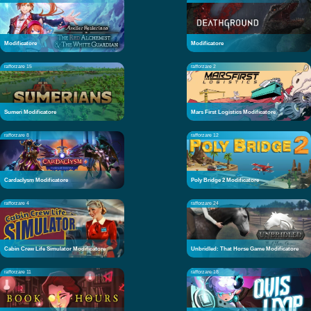
Modificatore
Modificatore
rafforzare 15
rafforzare 2
Sumeri Modificatore
Mars First Logistics Modificatore
rafforzare 8
rafforzare 12
Cardaclysm Modificatore
Poly Bridge 2 Modificatore
rafforzare 4
rafforzare 24
Cabin Crew Life Simulator Modificatore
Unbridled: That Horse Game Modificatore
rafforzare 11
rafforzare 18