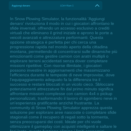
Aggiungi denaro
LCtrl+Num 1
In Snow Plowing Simulator, la funzionalità 'Aggiungi
denaro' rivoluziona il modo in cui i giocatori affrontano le
sfide invernali, offrendo un accesso esclusivo a crediti
virtuali che eliminano il grind iniziale e aprono le porte a
veicoli avanzati e attrezzature performanti. Questa
opzione strategica è perfetta per chi cerca una
progressione rapida nel mondo aperto della cittadina
montana, permettendo di concentrarsi sulle dinamiche più
emozionanti come gestire camion con aratri multipli o
esplorare terreni accidentati senza dover completare
missioni ripetitive. Con risorse illimitate, i giocatori
possono investire in aggiornamenti che massimizzano
l'efficienza durante le tempeste di neve improvvise, dove
l'equipaggiamento adeguato fa la differenza tra il
successo e restare bloccati in un vicolo cieco. Sbloccare
potenziamenti attrezzature fin dal primo minuto significa
affrontare missioni complesse con camion 4x4 o pickup
personalizzati, trasformando il lavoro di sgombero neve in
un'esperienza gratificante anziché frustrante. La
community di Snow Plowing Simulator apprezza questa
soluzione per esplorare aree nascoste o completare sfide
stagionali come il recupero di regali sotto la tormenta,
senza preoccuparsi dei costi. Ideale per chi vuole
ottimizzare il gameplay con acquisti intelligenti e saltare le
fasi lente, questa funzione elimina i limiti economici