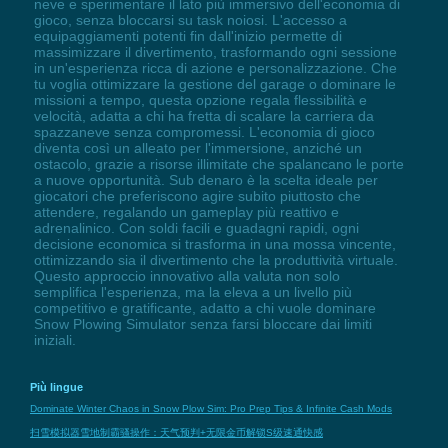
neve e sperimentare il lato più immersivo dell'economia di
gioco, senza bloccarsi su task noiosi. L'accesso a
equipaggiamenti potenti fin dall'inizio permette di
massimizzare il divertimento, trasformando ogni sessione
in un'esperienza ricca di azione e personalizzazione. Che
tu voglia ottimizzare la gestione del garage o dominare le
missioni a tempo, questa opzione regala flessibilità e
velocità, adatta a chi ha fretta di scalare la carriera da
spazzaneve senza compromessi. L'economia di gioco
diventa così un alleato per l'immersione, anziché un
ostacolo, grazie a risorse illimitate che spalancano le porte
a nuove opportunità. Sub denaro è la scelta ideale per
giocatori che preferiscono agire subito piuttosto che
attendere, regalando un gameplay più reattivo e
adrenalinico. Con soldi facili e guadagni rapidi, ogni
decisione economica si trasforma in una mossa vincente,
ottimizzando sia il divertimento che la produttività virtuale.
Questo approccio innovativo alla valuta non solo
semplifica l'esperienza, ma la eleva a un livello più
competitivo e gratificante, adatto a chi vuole dominare
Snow Plowing Simulator senza farsi bloccare dai limiti
iniziali.
Più lingue
Dominate Winter Chaos in Snow Plow Sim: Pro Prep Tips & Infinite Cash Mods
扫雪模拟器雪地制霸骚操作：天气预判+无限金币解锁S级速通快感