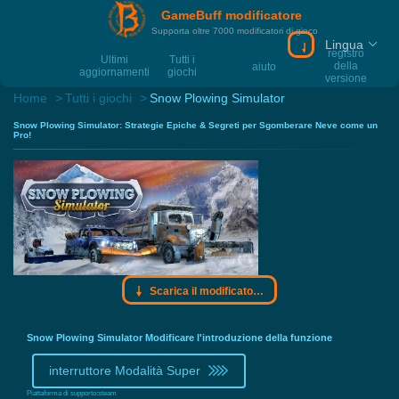
GameBuff modificatore
Supporta oltre 7000 modificatori di gioco
Lingua
Scarica il modif
registro
Ultimi
Tutti i
della
aiuto
aggiornamenti
giochi
versione
Home
Tutti i giochi
Snow Plowing Simulator
Snow Plowing Simulator: Strategie Epiche & Segreti per Sgomberare Neve come un
Pro!
Scarica il modificatore Gamebuff
Snow Plowing Simulator Modificare l'introduzione della funzione
interruttore Modalità Super
Piattaforma di supporto:
steam