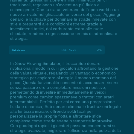
tradizionali, regalando un'avventura più fluida e
coinvolgente. Che tu sia un veterano dell'open world o un
nuovo arrivato nel ghiacciato universo del gioco, 'Aggiungi
denaro' è la chiave per dominare le strade innevate con
stile e prepararti alle condizioni estreme grazie a
investimenti tattici, dal carburante extra alle ruote
chiodate, rendendo ogni sessione un mix di adrenalina e
strategia.
Sub denaro
RCtrl+Num 1
In Snow Plowing Simulator, il trucco Sub denaro
rivoluziona il modo in cui i giocatori affrontano la gestione
della valuta virtuale, regalando un vantaggio economico
strategico per esplorare al meglio il mondo montano del
gioco. Questa funzionalità consente di accumulare risorse
senza passare ore a completare missioni ripetitive,
permettendo di investire immediatamente in veicoli
premium come camion spazzaneve o trattori con aratri
intercambiabili. Perfetto per chi cerca una progressione
fluida e dinamica, Sub denaro elimina le frustrazioni legate
alla lentezza iniziale, offrendo soldi facili per
personalizzare la propria flotta e affrontare sfide
complesse come strade strette o tempeste improvvise.
Con guadagni rapidi, i giocatori possono concentrarsi su
strategie avanzate, migliorare l'efficienza nella pulizia della