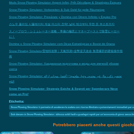
Mods Snow Plowing Simulator: Argent Infini, Prêt Décollage & Stratégies Épiques
Snow Plowing Simulator: Vorbereiten & Sub Geld für geile Räumzüge
Snow Plowing Simulator: Prepárate y Domina con Dinero Infinito y Equipo Pro
스노우 플라잉 시뮬레이터 제설 마스터 전략! 날씨 체크부터 무한 돈 부스트까지
スノープロウ・シミュレーター攻略：準備の極意とマネーブーストで除雪ヒーロー
に！
Domine o Snow Plowing Simulator com Dicas Estratégicas e Boost de Grana
Snow Plowing Simulator雪地特攻隊｜天氣預測+金幣逆天改命 無需爆肝的硬核操作指
南
Snow Plowing Simulator: Хардкорная подготовка и моды для эпичной уборки
снега
Snow Plowing Simulator: تحضير ذكي، مال غير محدود، وحيل ملحمية! | أفضل مودات إزالة
الثلج
Snow Plowing Simulator: Strategie Epiche & Segreti per Sgomberare Neve
come un Pro!
Etichetta:
Snow Plowing Simulator ti permette di accelerare la scalata con risorse illimitate e potenziamenti immediati per
Sub denaro in Snow Plowing Simulator: sblocca soldi facili e guadagni rapidi per un'economia di gioco senza lim
Potrebbero piacerti anche questi giochi
rafforzare 55
rafforzare 20